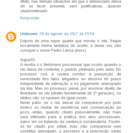
efeito, nas demais situações em que o denunciado deixa
de se fazer presente, sem justificativas, quando
citado/intimado.
Responder
Unknown
29 de agosto de 2017 às 15:54
Depois de uma super quarta que moveu o site. Segue
novamente minha tentativa de acerto, e desta vez não
coloquei o nome Pedro Lenza (risos).
Super33
A revelia é o fenômeno processual que ocorre quando o
réu deixa de contestar o pedido pleiteado pelo autor. No
processo civil, a revelia conduz à presunção de
veracidade dos fatos alegados, ao decurso do prazo
independente de intimação e no julgamento antecipado
da lide. Mas no processo penal, por envolver direito de
liberdade do réu (direito fundamental de 1ª geração), os
efeitos não se operam de igual modo.
Neste pálio, se o réu deixar de comparecer por justo
motivo ou mudar de residência sem comunicação ao
juízo, então, quando citado pessoalmente, não mais
será intimado para a prática dos atos processuais,
salvo em se tratando da sentença condenatória. Porém,
se for citado por edital, mas não comparecer nem
constituir advogado, o processo e a prescrição serão