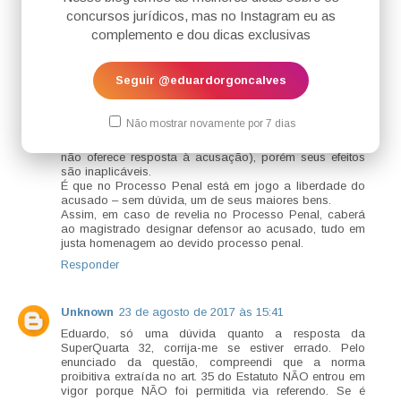
LUIZ MUNIZ
23 de agosto de 2017 às 15:34
concursos jurídicos, mas no Instagram eu as
Primeiramente é importante distinguir o instituto da
complemento e dou dicas exclusivas
revelia de seus efeitos. A revelia é caracterizada pela
ausência de contestação. Seus efeitos, por outro lado,
implicam considerar como verdadeiros os fatos
Seguir @eduardorgoncalves
alegados pelo autor na peça inicial.
No Processo Civil, em se tratando de direito disponível,
a revelia e seus efeitos são aplicáveis ao réu que,
Não mostrar novamente por 7 dias
regularmente citado, deixa de oferecer contestação.
Já no Processo Penal a revelia existe (réu citado que
não oferece resposta à acusação), porém seus efeitos
são inaplicáveis.
É que no Processo Penal está em jogo a liberdade do
acusado – sem dúvida, um de seus maiores bens.
Assim, em caso de revelia no Processo Penal, caberá
ao magistrado designar defensor ao acusado, tudo em
justa homenagem ao devido processo penal.
Responder
Unknown
23 de agosto de 2017 às 15:41
Eduardo, só uma dúvida quanto a resposta da
SuperQuarta 32, corrija-me se estiver errado. Pelo
enunciado da questão, compreendi que a norma
proibitiva extraída no art. 35 do Estatuto NÃO entrou em
vigor porque NÃO foi permitida via referendo. Se é