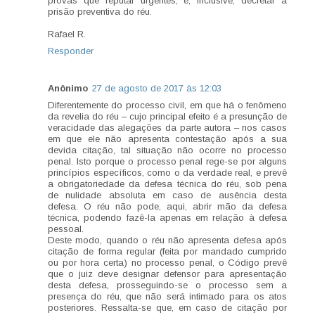
provas que reputar urgentes, e, inclusive, decretar a
prisão preventiva do réu.
Rafael R.
Responder
Anônimo
27 de agosto de 2017 às 12:03
Diferentemente do processo civil, em que há o fenômeno
da revelia do réu – cujo principal efeito é a presunção de
veracidade das alegações da parte autora – nos casos
em que ele não apresenta contestação após a sua
devida citação, tal situação não ocorre no processo
penal. Isto porque o processo penal rege-se por alguns
princípios específicos, como o da verdade real, e prevê
a obrigatoriedade da defesa técnica do réu, sob pena
de nulidade absoluta em caso de ausência desta
defesa. O réu não pode, aqui, abrir mão da defesa
técnica, podendo fazê-la apenas em relação à defesa
pessoal.
Deste modo, quando o réu não apresenta defesa após
citação de forma regular (feita por mandado cumprido
ou por hora certa) no processo penal, o Código prevê
que o juiz deve designar defensor para apresentação
desta defesa, prosseguindo-se o processo sem a
presença do réu, que não será intimado para os atos
posteriores. Ressalta-se que, em caso de citação por