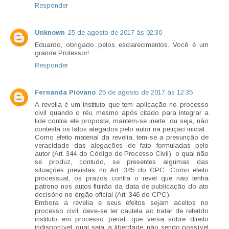
Responder
Unknown
25 de agosto de 2017 às 02:30
Eduardo, obrigado pelos esclarecimentos. Você é um
grande Professor!
Responder
Fernanda Piovano
25 de agosto de 2017 às 12:35
A revelia é um instituto que tem aplicação no processo
civil quando o réu, mesmo após citado para integrar a
lide contra ele proposta, mantém-se inerte, ou seja, não
contesta os fatos alegados pelo autor na petição inicial.
Como efeito material da revelia, tem-se a presunção de
veracidade das alegações de fato formuladas pelo
autor (Art. 344 do Código de Processo Civil), o qual não
se produz, contudo, se presentes algumas das
situações previstas no Art. 345 do CPC. Como efeito
processual, os prazos contra o revel que não tenha
patrono nos autos fluirão da data de publicação do ato
decisório no órgão oficial (Art. 346 do CPC).
Embora a revelia e seus efeitos sejam aceitos no
processo civil, deve-se ter cautela ao tratar de referido
instituto em processo penal, que versa sobre direito
indisponível, qual seja, a liberdade, não sendo possível