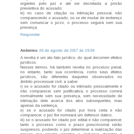
urgentes pelo juiz e até ser decretada a prisão
preventiva do acusado;
iii) no caso de citação ou intimação pessoal, não
comparecendo o acusado, ou se ele mudar de endereço
sem comunicar o juízo, o processo seguirá sem sua
presença.
Responder
Anônimo
26 de agosto de 2017 às 19:39
A revelia é um ato-fato jurídico, do qual decorrem efeitos
jurídicos.
Nesses termos, há também revelia no processo penal,
no entanto, tanto sua ocorrência, como seus efeitos
jurídicos, são diferentes daqueles observados no
âmbito processual civil, a saber:
i) se o acusado for citado ou intimado pessoalmente e
não comparecer, sem justificativa, o processo correrá
normalmente sem sua presença, sem necessidade de
intimação dele acerca dos atos subsequentes, mas
apenas da sentença;
ii) se o acusado for citado por hora certa e não
comparecer, o juiz lhe nomeará um defensor dativo;
iii) se o acusado for citado por edital e não comparecer,
tanto o processo como o prazo prescricional serão
suspensos, podendo o juiz determinar a realização das