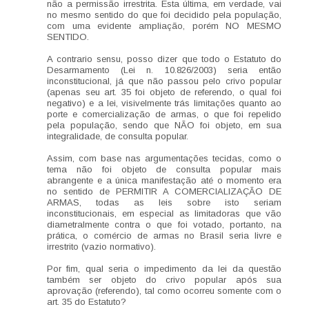
não a permissão irrestrita. Esta última, em verdade, vai
no mesmo sentido do que foi decidido pela população,
com uma evidente ampliação, porém NO MESMO
SENTIDO.
A contrario sensu, posso dizer que todo o Estatuto do
Desarmamento (Lei n. 10.826/2003) seria então
inconstitucional, já que não passou pelo crivo popular
(apenas seu art. 35 foi objeto de referendo, o qual foi
negativo) e a lei, visivelmente trás limitações quanto ao
porte e comercialização de armas, o que foi repelido
pela população, sendo que NÃO foi objeto, em sua
integralidade, de consulta popular.
Assim, com base nas argumentações tecidas, como o
tema não foi objeto de consulta popular mais
abrangente e a única manifestação até o momento era
no sentido de PERMITIR A COMERCIALIZAÇÃO DE
ARMAS, todas as leis sobre isto seriam
inconstitucionais, em especial as limitadoras que vão
diametralmente contra o que foi votado, portanto, na
prática, o comércio de armas no Brasil seria livre e
irrestrito (vazio normativo).
Por fim, qual seria o impedimento da lei da questão
também ser objeto do crivo popular após sua
aprovação (referendo), tal como ocorreu somente com o
art. 35 do Estatuto?