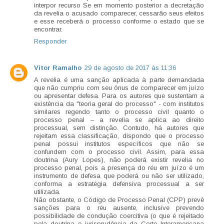
interpor recurso Se em momento posterior a decretação
da revelia o acusado comparecer, cessarão seus efeitos
e esse receberá o processo conforme o estado que se
encontrar.
Responder
Vitor Ramalho
29 de agosto de 2017 às 11:36
A revelia é uma sanção aplicada à parte demandada
que não cumpriu com seu ônus de comparecer em juízo
ou apresentar defesa. Para os autores que sustentam a
existência da "teoria geral do processo" - com institutos
similares regendo tanto o processo civil quanto o
processo penal – a revelia se aplica ao direito
processual, sem distinção. Contudo, há autores que
rejeitam essa classificação, dispondo que o processo
penal possui institutos específicos que não se
confundem com o processo civil. Assim, para essa
doutrina (Aury Lopes), não poderá existir revelia no
processo penal, pois a presença do réu em juízo é um
instrumento de defesa que poderá ou não ser utilizado,
conforma a estratégia defensiva processual a ser
utilizada.
Não obstante, o Código de Processo Penal (CPP) prevê
sanções para o réu ausente, inclusive prevendo
possibilidade de condução coercitiva (o que é rejeitado
pela doutrina e jurisprudência da Corte Interamericana