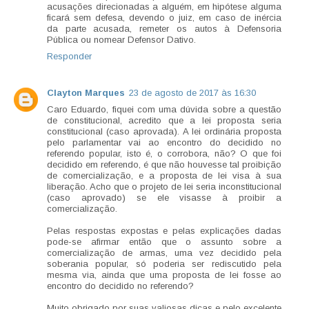
acusações direcionadas a alguém, em hipótese alguma
ficará sem defesa, devendo o juiz, em caso de inércia
da parte acusada, remeter os autos à Defensoria
Pública ou nomear Defensor Dativo.
Responder
Clayton Marques
23 de agosto de 2017 às 16:30
Caro Eduardo, fiquei com uma dúvida sobre a questão
de constitucional, acredito que a lei proposta seria
constitucional (caso aprovada). A lei ordinária proposta
pelo parlamentar vai ao encontro do decidido no
referendo popular, isto é, o corrobora, não? O que foi
decidido em referendo, é que não houvesse tal proibição
de comercialização, e a proposta de lei visa à sua
liberação. Acho que o projeto de lei seria inconstitucional
(caso aprovado) se ele visasse à proibir a
comercialização.
Pelas respostas expostas e pelas explicações dadas
pode-se afirmar então que o assunto sobre a
comercialização de armas, uma vez decidido pela
soberania popular, só poderia ser rediscutido pela
mesma via, ainda que uma proposta de lei fosse ao
encontro do decidido no referendo?
Muito obrigado por suas valiosas dicas e pelo excelente