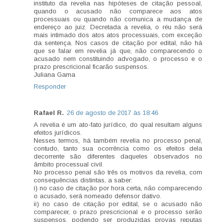
instituto da revelia nas hipóteses de citação pessoal,
quando o acusado não comparece aos atos
processuais ou quando não comunica a mudança de
endereço ao juiz. Decretada a revelia, o réu não será
mais intimado dos atos atos processuais, com exceção
da sentença. Nos casos de citação por edital, não há
que se falar em revelia já que, não comparecendo o
acusado nem constituindo advogado, o processo e o
prazo prescricional ficarão suspensos.
Juliana Gama
Responder
Rafael R.
26 de agosto de 2017 às 18:46
A revelia é um ato-fato jurídico, do qual resultam alguns
efeitos jurídicos.
Nesses termos, há também revelia no processo penal,
contudo, tanto sua ocorrência como os efeitos dela
decorrente são diferentes daqueles observados no
âmbito processual civil.
No processo penal são três os motivos da revelia, com
consequências distintas, a saber:
i) no caso de citação por hora certa, não comparecendo
o acusado, será nomeado defensor dativo.
ii) no caso de citação por edital, se o acusado não
comparecer, o prazo prescricional e o processo serão
suspensos, podendo ser produzidas provas reputas