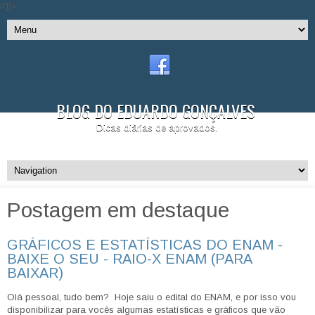
//]]>
BLOG DO EDUARDO GONÇALVES
Dicas diárias de aprovados.
Postagem em destaque
GRÁFICOS E ESTATÍSTICAS DO ENAM -
BAIXE O SEU - RAIO-X ENAM (PARA
BAIXAR)
Olá pessoal, tudo bem? Hoje saiu o edital do ENAM, e por isso vou
disponibilizar para vocês algumas estatísticas e gráficos que vão