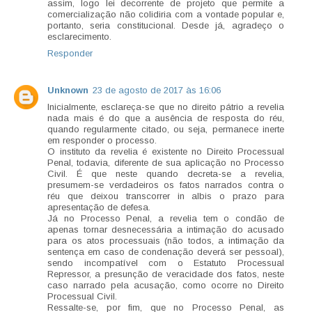
assim, logo lei decorrente de projeto que permite a
comercialização não colidiria com a vontade popular e,
portanto, seria constitucional. Desde já, agradeço o
esclarecimento.
Responder
Unknown
23 de agosto de 2017 às 16:06
Inicialmente, esclareça-se que no direito pátrio a revelia
nada mais é do que a ausência de resposta do réu,
quando regularmente citado, ou seja, permanece inerte
em responder o processo.
O instituto da revelia é existente no Direito Processual
Penal, todavia, diferente de sua aplicação no Processo
Civil. É que neste quando decreta-se a revelia,
presumem-se verdadeiros os fatos narrados contra o
réu que deixou transcorrer in albis o prazo para
apresentação de defesa.
Já no Processo Penal, a revelia tem o condão de
apenas tornar desnecessária a intimação do acusado
para os atos processuais (não todos, a intimação da
sentença em caso de condenação deverá ser pessoal),
sendo incompatível com o Estatuto Processual
Repressor, a presunção de veracidade dos fatos, neste
caso narrado pela acusação, como ocorre no Direito
Processual Civil.
Ressalte-se, por fim, que no Processo Penal, as