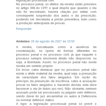
legislação processual civil.
No processo penal, os efeitos da revelia estão previstos
no artigo 366 do CPP, o qual dispõe que, quando o réu
não for encontrado, haverá citação por edital, com
consequente suspensão dos autos e da prescrição,
podendo ser decretada a prisão preventiva, bem como
a produção antecipada de provas.
Responder
Anônimo
26 de agosto de 2017 às 15:53
A revelia, conceituada como a ausência de
constestação, se opera de formas diferentes no
processo penal e no processo civil, já que naquele o
processo sempre envolverá direito não disponível, ou
seja, a liberdade. Assim, no processo penal não existe
revelia em sentido próprio.
De início cabe destacar que no processo penal não
existe o efeito material da revelia, qual seja, a presunção
de veracidade dos fatos alegados. Em razão do
princípio da presunção de inocência, cabe à acusação
provar os fatos alegados e, havendo dúvida, esta deve
favorecer o réu (in dubio pro reo). Não obstante, nenhum
acusado pode ser processado ou julgado sem defensor,
sendo dever do juiz encaminhar os autos à Defensoria
ou nomear defensor dativo.
A rigor, a legislação processual penal só prevê o