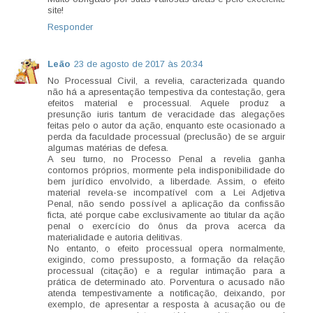
site!
Responder
Leão
23 de agosto de 2017 às 20:34
No Processual Civil, a revelia, caracterizada quando
não há a apresentação tempestiva da contestação, gera
efeitos material e processual. Aquele produz a
presunção iuris tantum de veracidade das alegações
feitas pelo o autor da ação, enquanto este ocasionado a
perda da faculdade processual (preclusão) de se arguir
algumas matérias de defesa.
A seu turno, no Processo Penal a revelia ganha
contornos próprios, mormente pela indisponibilidade do
bem jurídico envolvido, a liberdade. Assim, o efeito
material revela-se incompatível com a Lei Adjetiva
Penal, não sendo possível a aplicação da confissão
ficta, até porque cabe exclusivamente ao titular da ação
penal o exercício do ônus da prova acerca da
materialidade e autoria delitivas.
No entanto, o efeito processual opera normalmente,
exigindo, como pressuposto, a formação da relação
processual (citação) e a regular intimação para a
prática de determinado ato. Porventura o acusado não
atenda tempestivamente a notificação, deixando, por
exemplo, de apresentar a resposta à acusação ou de