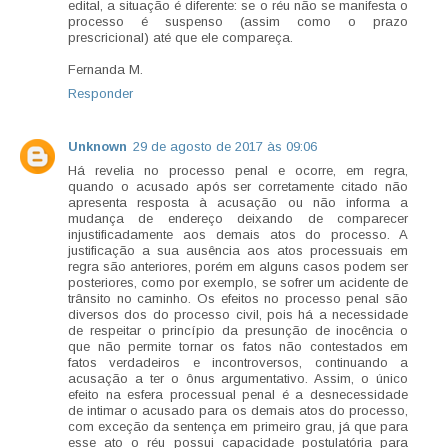
edital, a situação é diferente: se o réu não se manifesta o
processo é suspenso (assim como o prazo
prescricional) até que ele compareça.
Fernanda M.
Responder
Unknown
29 de agosto de 2017 às 09:06
Há revelia no processo penal e ocorre, em regra,
quando o acusado após ser corretamente citado não
apresenta resposta à acusação ou não informa a
mudança de endereço deixando de comparecer
injustificadamente aos demais atos do processo. A
justificação a sua ausência aos atos processuais em
regra são anteriores, porém em alguns casos podem ser
posteriores, como por exemplo, se sofrer um acidente de
trânsito no caminho. Os efeitos no processo penal são
diversos dos do processo civil, pois há a necessidade
de respeitar o princípio da presunção de inocência o
que não permite tornar os fatos não contestados em
fatos verdadeiros e incontroversos, continuando a
acusação a ter o ônus argumentativo. Assim, o único
efeito na esfera processual penal é a desnecessidade
de intimar o acusado para os demais atos do processo,
com exceção da sentença em primeiro grau, já que para
esse ato o réu possui capacidade postulatória para