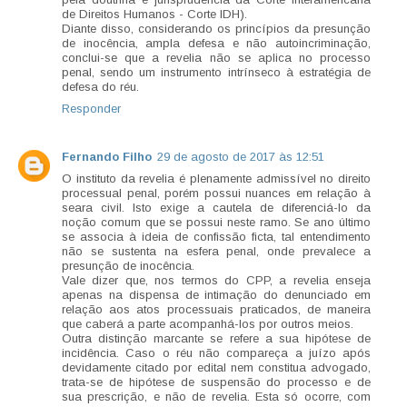
de Direitos Humanos - Corte IDH).
Diante disso, considerando os princípios da presunção
de inocência, ampla defesa e não autoincriminação,
conclui-se que a revelia não se aplica no processo
penal, sendo um instrumento intrínseco à estratégia de
defesa do réu.
Responder
Fernando Filho
29 de agosto de 2017 às 12:51
O instituto da revelia é plenamente admissível no direito
processual penal, porém possui nuances em relação à
seara civil. Isto exige a cautela de diferenciá-lo da
noção comum que se possui neste ramo. Se ano último
se associa à ideia de confissão ficta, tal entendimento
não se sustenta na esfera penal, onde prevalece a
presunção de inocência.
Vale dizer que, nos termos do CPP, a revelia enseja
apenas na dispensa de intimação do denunciado em
relação aos atos processuais praticados, de maneira
que caberá a parte acompanhá-los por outros meios.
Outra distinção marcante se refere a sua hipótese de
incidência. Caso o réu não compareça a juízo após
devidamente citado por edital nem constitua advogado,
trata-se de hipótese de suspensão do processo e de
sua prescrição, e não de revelia. Esta só ocorre, com