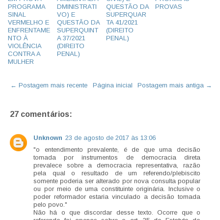
PROGRAMA
DMINISTRATI
QUESTÃO DA
PROVAS
SINAL
VO) E
SUPERQUAR
VERMELHO E
QUESTÃO DA
TA 41/2021
ENFRENTAME
SUPERQUINT
(DIREITO
NTO À
A 37/2021
PENAL)
VIOLÊNCIA
(DIREITO
CONTRA A
PENAL)
MULHER
← Postagem mais recente
Página inicial
Postagem mais antiga →
27 comentários:
Unknown
23 de agosto de 2017 às 13:06
"o entendimento prevalente, é de que uma decisão
tomada por instrumentos de democracia direta
prevalece sobre a democracia representativa, razão
pela qual o resultado de um referendo/plebiscito
somente poderia ser alterado por nova consulta popular
ou por meio de uma constituinte originária. Inclusive o
poder reformador estaria vinculado a decisão tomada
pelo povo."
Não há o que discordar desse texto. Ocorre que o