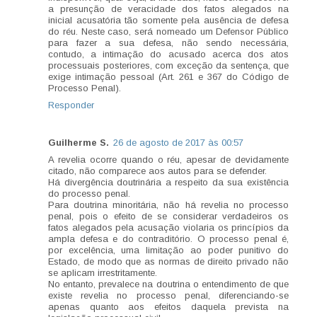
a presunção de veracidade dos fatos alegados na
inicial acusatória tão somente pela ausência de defesa
do réu. Neste caso, será nomeado um Defensor Público
para fazer a sua defesa, não sendo necessária,
contudo, a intimação do acusado acerca dos atos
processuais posteriores, com exceção da sentença, que
exige intimação pessoal (Art. 261 e 367 do Código de
Processo Penal).
Responder
Guilherme S.
26 de agosto de 2017 às 00:57
A revelia ocorre quando o réu, apesar de devidamente
citado, não comparece aos autos para se defender.
Há divergência doutrinária a respeito da sua existência
do processo penal.
Para doutrina minoritária, não há revelia no processo
penal, pois o efeito de se considerar verdadeiros os
fatos alegados pela acusação violaria os princípios da
ampla defesa e do contraditório. O processo penal é,
por excelência, uma limitação ao poder punitivo do
Estado, de modo que as normas de direito privado não
se aplicam irrestritamente.
No entanto, prevalece na doutrina o entendimento de que
existe revelia no processo penal, diferenciando-se
apenas quanto aos efeitos daquela prevista na