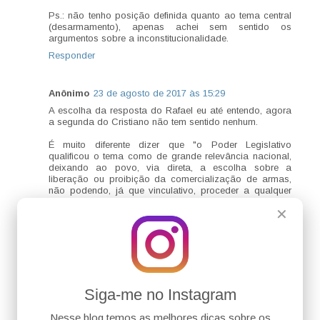
Ps.: não tenho posição definida quanto ao tema central
(desarmamento), apenas achei sem sentido os
argumentos sobre a inconstitucionalidade.
Responder
Anônimo
23 de agosto de 2017 às 15:29
A escolha da resposta do Rafael eu até entendo, agora
a segunda do Cristiano não tem sentido nenhum.
É muito diferente dizer que "o Poder Legislativo
qualificou o tema como de grande relevância nacional,
deixando ao povo, via direta, a escolha sobre a
liberação ou proibição da comercialização de armas,
não podendo, já que vinculativo, proceder a qualquer
discussão sobre o tema que não passe, novamente,
✕
pelo povo", ou seja, a matéria foi qualificada para
decisão direta. do que dizer que houve contrariedade...
não houve!
Apenas não houve consulta específica, mas a vontade
popular não foi verdadeiramente contrariada.
Responder
Siga-me no Instagram
Nesse blog temos as melhores dicas sobre os