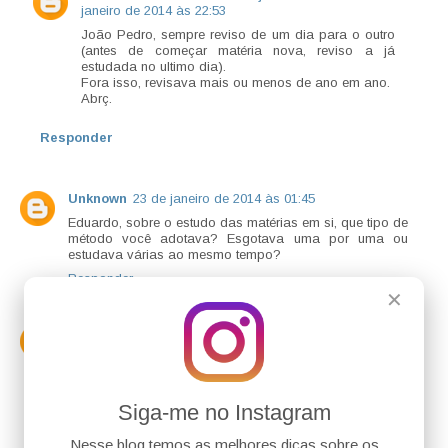
janeiro de 2014 às 22:53
João Pedro, sempre reviso de um dia para o outro
(antes de começar matéria nova, reviso a já
estudada no ultimo dia).
Fora isso, revisava mais ou menos de ano em ano.
Abrç.
Responder
Unknown
23 de janeiro de 2014 às 01:45
Eduardo, sobre o estudo das matérias em si, que tipo de
método você adotava? Esgotava uma por uma ou
estudava várias ao mesmo tempo?
Responder
✕
Unknown
24 de janeiro de 2014 às 15:04
Eduardo, gostaria de saber se seria possível a
disponibilização dos cadernos de prova do seu
concurso de AU meramente para fins de estudo. Abrç.
Siga-me no Instagram
Responder
Nesse blog temos as melhores dicas sobre os