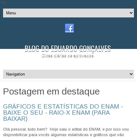
//]]>
BLOG DO EDUARDO GONÇALVES
Dicas diárias de aprovados.
Postagem em destaque
GRÁFICOS E ESTATÍSTICAS DO ENAM -
BAIXE O SEU - RAIO-X ENAM (PARA
BAIXAR)
Olá pessoal, tudo bem? Hoje saiu o edital do ENAM, e por isso vou
disponibilizar para vocês algumas estatísticas e gráficos que vão