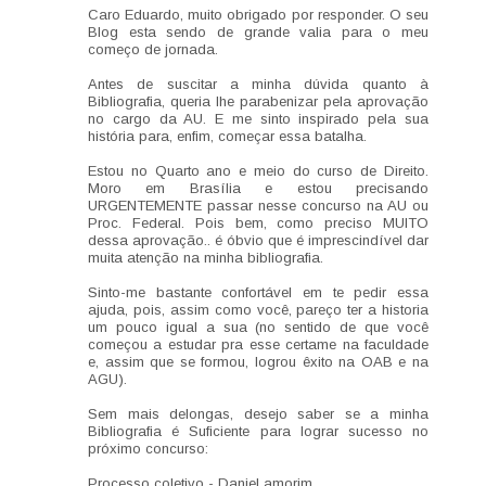
Caro Eduardo, muito obrigado por responder. O seu
Blog esta sendo de grande valia para o meu
começo de jornada.
Antes de suscitar a minha dúvida quanto à
Bibliografia, queria lhe parabenizar pela aprovação
no cargo da AU. E me sinto inspirado pela sua
história para, enfim, começar essa batalha.
Estou no Quarto ano e meio do curso de Direito.
Moro em Brasília e estou precisando
URGENTEMENTE passar nesse concurso na AU ou
Proc. Federal. Pois bem, como preciso MUITO
dessa aprovação.. é óbvio que é imprescindível dar
muita atenção na minha bibliografia.
Sinto-me bastante confortável em te pedir essa
ajuda, pois, assim como você, pareço ter a historia
um pouco igual a sua (no sentido de que você
começou a estudar pra esse certame na faculdade
e, assim que se formou, logrou êxito na OAB e na
AGU).
Sem mais delongas, desejo saber se a minha
Bibliografia é Suficiente para lograr sucesso no
próximo concurso:
Processo coletivo - Daniel amorim