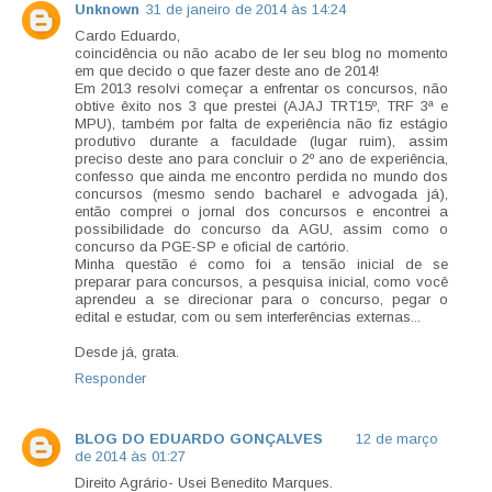
Unknown
31 de janeiro de 2014 às 14:24
Cardo Eduardo,
coincidência ou não acabo de ler seu blog no momento
em que decido o que fazer deste ano de 2014!
Em 2013 resolvi começar a enfrentar os concursos, não
obtive êxito nos 3 que prestei (AJAJ TRT15º, TRF 3ª e
MPU), também por falta de experiência não fiz estágio
produtivo durante a faculdade (lugar ruim), assim
preciso deste ano para concluir o 2º ano de experiência,
confesso que ainda me encontro perdida no mundo dos
concursos (mesmo sendo bacharel e advogada já),
então comprei o jornal dos concursos e encontrei a
possibilidade do concurso da AGU, assim como o
concurso da PGE-SP e oficial de cartório.
Minha questão é como foi a tensão inicial de se
preparar para concursos, a pesquisa inicial, como você
aprendeu a se direcionar para o concurso, pegar o
edital e estudar, com ou sem interferências externas...
Desde já, grata.
Responder
BLOG DO EDUARDO GONÇALVES
12 de março
de 2014 às 01:27
Direito Agrário- Usei Benedito Marques.