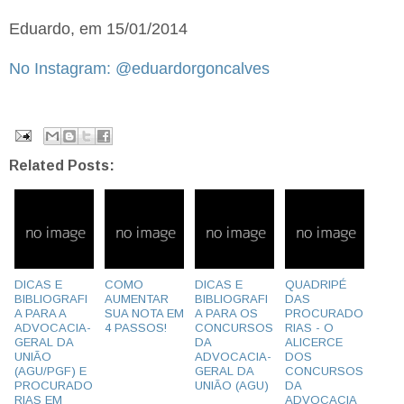
Eduardo, em 15/01/2014
No Instagram: @eduardorgoncalves
Related Posts:
DICAS E
COMO
DICAS E
QUADRIPÉ
BIBLIOGRAFI
AUMENTAR
BIBLIOGRAFI
DAS
A PARA A
SUA NOTA EM
A PARA OS
PROCURADO
ADVOCACIA-
4 PASSOS!
CONCURSOS
RIAS - O
GERAL DA
DA
ALICERCE
UNIÃO
ADVOCACIA-
DOS
(AGU/PGF) E
GERAL DA
CONCURSOS
PROCURADO
UNIÃO (AGU)
DA
RIAS EM
ADVOCACIA