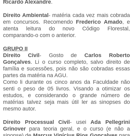
Ricardo Alexandre
.
Direito Ambiental
- matéria cada vez mais cobrada
em concursos. Recomendo
Frederico Amado
, e
atenta leitura do novo Código Florestal,
comparando-o com o anterior.
GRUPO II
Direito Civil
- Gosto de
Carlos Roberto
Gonçalves
. Li o curso completo, salvo direito de
família e sucessões, pois não são cobradas essas
partes da matéria na AGU.
Como li durante os cinco anos da Faculdade não
senti o peso de 05 livros. Visando a otimizar os
estudos, e considerando o grande número de
matérias talvez seja mais útil ler as sinopses do
mesmo autor.
Direito Processual Civil
- usei
Ada Pellegrini
Grinover
para teoria geral, e o curso (e não a
sinopse) de
Marcus Vinícius Rios Gonçalves
para