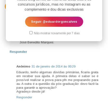
unter null
30 de janeiro de 2014 às 16:53
concursos jurídicos, mas no Instagram eu as
complemento e dou dicas exclusivas
Olá, e direito agrário, qual livro?
Responder
Seguir @eduardorgoncalves
Respostas
BLOG DO EDUARDO GONÇALVES
13 de
Não mostrar novamente por 7 dias
março de 2014 às 02:19
José Benedito Marques.
Responder
Anônimo
31 de janeiro de 2014 às 00:29
Eduardo, tenho algumas dúvidas primárias, ficaria grata
em receber sua ajuda. A primeira delas é saber se é
possível realizar a prova para pfn me preparando para
au. A outra é a questão da pós-graduação: devo fazê-la
para garantir a aprovação?
Agradeço desde já!
Responder