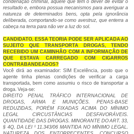
condenação criminal, aquele que tem o dever de evitar o
resultado e, embora possua mecanismos para averiguar a
natureza de determinados bens, opta pela ignorância
deliberada, comportando-se como avestruz, que enterra a
cabeça na terra para não ver a luz do sol.
CANDIDATO, ESSA TEORIA PODE SER APLICADA AO
SUJEITO QUE TRANSPORTA DROGAS, TENDO
RECEBIDO UM CAMINHÃO COM A INFORMAÇÃO DE
QUE ESTAVA CARREGADO COM CIGARROS
CONTRABANDEADOS?
Você dirá ao examinador: SIM Excelência, posto que o
agente tinha plenas condições de verificar a carga
transportada, bem como assumiu o risco de transportar a
droga. Veja-se:
DIREITO PENAL TRÁFICO INTERNACIONAL DE
DROGAS, ARMA E MUNIÇÕES. PENAS-BASE
REDUZIDAS, PORÉM FIXADAS ACIMA DO MÍNIMO
LEGAL CIRCUSTÂNCIAS DESFAVORÁVEIS.
QUANTIDADE DAS DROGAS. MINORANTE DO ART. 33,
§ 4Q, DA LEI ¹ 11.343/06 MANTIDA NO MÍNIMO LEGAL.
NATUREZA DOS ENTORPECENTES. CONCURSO