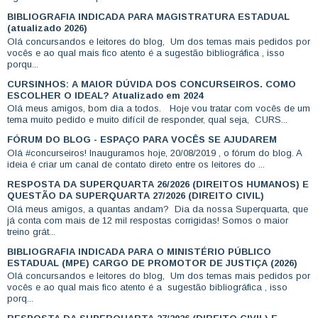
BIBLIOGRAFIA INDICADA PARA MAGISTRATURA ESTADUAL
(atualizado 2026)
Olá concursandos e leitores do blog, Um dos temas mais pedidos por
vocês e ao qual mais fico atento é a sugestão bibliográfica , isso
porqu...
CURSINHOS: A MAIOR DÚVIDA DOS CONCURSEIROS. COMO
ESCOLHER O IDEAL? Atualizado em 2024
Olá meus amigos, bom dia a todos. Hoje vou tratar com vocês de um
tema muito pedido e muito difícil de responder, qual seja, CURS...
FÓRUM DO BLOG - ESPAÇO PARA VOCÊS SE AJUDAREM
Olá #concurseiros! Inauguramos hoje, 20/08/2019 , o fórum do blog. A
ideia é criar um canal de contato direto entre os leitores do ...
RESPOSTA DA SUPERQUARTA 26/2026 (DIREITOS HUMANOS) E
QUESTÃO DA SUPERQUARTA 27/2026 (DIREITO CIVIL)
Olá meus amigos, a quantas andam? Dia da nossa Superquarta, que
já conta com mais de 12 mil respostas corrigidas! Somos o maior
treino grát...
BIBLIOGRAFIA INDICADA PARA O MINISTÉRIO PÚBLICO
ESTADUAL (MPE) CARGO DE PROMOTOR DE JUSTIÇA (2026)
Olá concursandos e leitores do blog, Um dos temas mais pedidos por
vocês e ao qual mais fico atento é a sugestão bibliográfica , isso
porq...