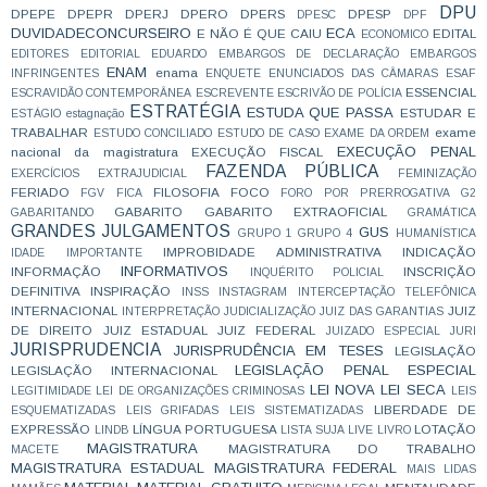
DPU
DPEPE
DPEPR
DPERJ
DPERO
DPERS
DPESP
DPESC
DPF
DUVIDADECONCURSEIRO
ECA
E NÃO É QUE CAIU
EDITAL
ECONOMICO
EDITORES
EDITORIAL
EDUARDO
EMBARGOS DE DECLARAÇÃO
EMBARGOS
ENAM
enama
INFRINGENTES
ENQUETE
ENUNCIADOS DAS CÂMARAS
ESAF
ESSENCIAL
ESCRAVIDÃO CONTEMPORÂNEA
ESCREVENTE
ESCRIVÃO DE POLÍCIA
ESTRATÉGIA
ESTUDA QUE PASSA
ESTUDAR E
ESTÁGIO
estagnação
TRABALHAR
exame
ESTUDO CONCILIADO
ESTUDO DE CASO
EXAME DA ORDEM
EXECUÇÃO PENAL
nacional da magistratura
EXECUÇÃO FISCAL
FAZENDA PÚBLICA
EXERCÍCIOS
EXTRAJUDICIAL
FEMINIZAÇÃO
FERIADO
FILOSOFIA
FOCO
FGV
FICA
FORO POR PRERROGATIVA
G2
GABARITO
GABARITO EXTRAOFICIAL
GABARITANDO
GRAMÁTICA
GRANDES JULGAMENTOS
GUS
GRUPO 1
GRUPO 4
HUMANÍSTICA
IMPROBIDADE ADMINISTRATIVA
INDICAÇÃO
IDADE
IMPORTANTE
INFORMATIVOS
INFORMAÇÃO
INSCRIÇÃO
INQUÉRITO POLICIAL
DEFINITIVA
INSPIRAÇÃO
INSS
INSTAGRAM
INTERCEPTAÇÃO TELEFÔNICA
INTERNACIONAL
JUIZ
INTERPRETAÇÃO
JUDICIALIZAÇÃO
JUIZ DAS GARANTIAS
DE DIREITO
JUIZ ESTADUAL
JUIZ FEDERAL
JUIZADO ESPECIAL
JURI
JURISPRUDENCIA
JURISPRUDÊNCIA EM TESES
LEGISLAÇÃO
LEGISLAÇÃO PENAL ESPECIAL
LEGISLAÇÃO INTERNACIONAL
LEI NOVA
LEI SECA
LEGITIMIDADE
LEI DE ORGANIZAÇÕES CRIMINOSAS
LEIS
LIBERDADE DE
ESQUEMATIZADAS
LEIS GRIFADAS
LEIS SISTEMATIZADAS
EXPRESSÃO
LÍNGUA PORTUGUESA
LOTAÇÃO
LINDB
LISTA SUJA
LIVE
LIVRO
MAGISTRATURA
MAGISTRATURA DO TRABALHO
MACETE
MAGISTRATURA ESTADUAL
MAGISTRATURA FEDERAL
MAIS LIDAS