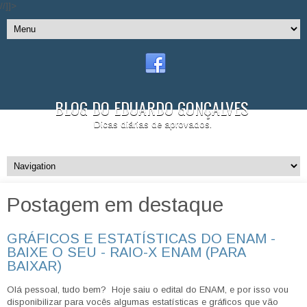
//]]>
BLOG DO EDUARDO GONÇALVES
Dicas diárias de aprovados.
Postagem em destaque
GRÁFICOS E ESTATÍSTICAS DO ENAM -
BAIXE O SEU - RAIO-X ENAM (PARA
BAIXAR)
Olá pessoal, tudo bem? Hoje saiu o edital do ENAM, e por isso vou
disponibilizar para vocês algumas estatísticas e gráficos que vão