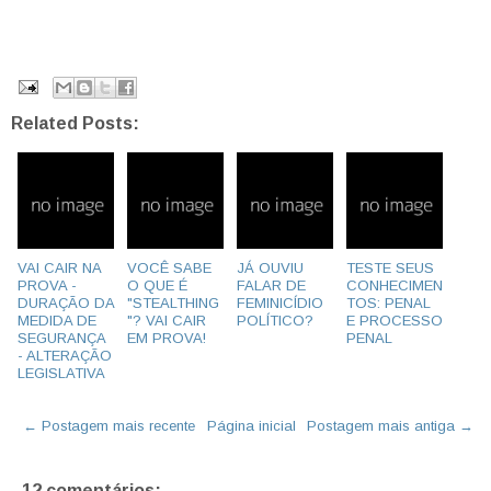
Related Posts:
VAI CAIR NA
VOCÊ SABE
JÁ OUVIU
TESTE SEUS
PROVA -
O QUE É
FALAR DE
CONHECIMEN
DURAÇÃO DA
"STEALTHING
FEMINICÍDIO
TOS: PENAL
MEDIDA DE
"? VAI CAIR
POLÍTICO?
E PROCESSO
SEGURANÇA
EM PROVA!
PENAL
- ALTERAÇÃO
LEGISLATIVA
← Postagem mais recente
Página inicial
Postagem mais antiga →
12 comentários: