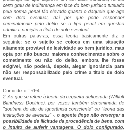
certo grau de indiferença em face do bem jurídico tutelado
pela norma penal tão elevado quanto o daquele que age
com dolo eventual, daí por que pode responder
criminalmente pelo delito se o tipo penal em questão
admitir a punição a título de dolo eventual.
Em outras palavras, essa teoria basicamente diz o
seguinte:
se o sujeito se coloca em uma situação
altamente provável de lesividade ao bem jurídico, mas
opta por não buscar maiores conhecimentos sobre o
cometimento ou não do delito, embora lhe fosse
exigível, não poderá, depois, alegar ignorância para
não ser responsabilizado pelo crime a título de dolo
eventual.
Como diz o TRF4:
2. Ao que se refere à teoria da cegueira deliberada (Willfull
Blindness Doctrine), por vezes também denominada de
"doutrina do ato de ignorância consciente" ou "teoria das
instruções de avestruz" -,
o agente finge não enxergar a
possibilidade de ilicitude da procedência de bens, com
o intuito de auferir vantagens. O dolo configurado,