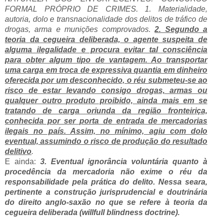
FORMAL PRÓPRIO DE CRIMES. 1. Materialidade,
autoria, dolo e transnacionalidade dos delitos de tráfico de
drogas, arma e munições comprovados.
2. Segundo a
teoria da cegueira deliberada, o agente suspeita de
alguma ilegalidade e procura evitar tal consciência
para obter algum tipo de vantagem. Ao transportar
uma carga em troca de expressiva quantia em dinheiro
oferecida por um desconhecido, o réu submeteu-se ao
risco de estar levando consigo drogas, armas ou
qualquer outro produto proibido, ainda mais em se
tratando de carga oriunda da região fronteiriça,
conhecida por ser porta de entrada de mercadorias
ilegais no país. Assim, no mínimo, agiu com dolo
eventual, assumindo o risco de produção do resultado
delitivo
.
E ainda:
3. Eventual ignorância voluntária quanto à
procedência da mercadoria não exime o réu da
responsabilidade pela prática do delito. Nessa seara,
pertinente a construção jurisprudencial e doutrinária
do direito anglo-saxão no que se refere à teoria da
cegueira deliberada (willfull blindness doctrine).