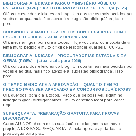
BIBLIOGRAFIA INDICADA PARA O MINISTÉRIO PÚBLICO
ESTADUAL (MPE) CARGO DE PROMOTOR DE JUSTIÇA (2026)
Olá concursandos e leitores do blog, Um dos temas mais pedidos por
vocês e ao qual mais fico atento é a sugestão bibliográfica , isso
porq...
CURSINHOS: A MAIOR DÚVIDA DOS CONCURSEIROS. COMO
ESCOLHER O IDEAL? Atualizado em 2024
Olá meus amigos, bom dia a todos. Hoje vou tratar com vocês de um
tema muito pedido e muito difícil de responder, qual seja, CURS...
BIBLIOGRAFIA INDICADA - PROCURADORIAS ESTADUAIS EM
GERAL (PGEs) - (atualizada para 2026)
Olá concursandos e leitores do blog, Um dos temas mais pedidos por
vocês e ao qual mais fico atento é a sugestão bibliográfica , isso
porq...
O TEMPO MÉDIO ATÉ A APROVAÇÃO = QUANTO TEMPO
PRECISO PARA SER APROVADO EM CONCURSOS JURÍDICOS?
Olá queridos, bom dia a todos. Peço que, se possível, sigam no
Instagram @eduardorgoncalves - muito conteúdo legal para vocês!
Hoje ...
SUPERQUARTA: PREPARAÇÃO GRATUITA PARA PROVAS
DISCURSIVAS
Caros ALUNOS, é com muita satisfação que lançamos um novo
projeto, A NOSSA SUPERQUARTA. A meta agora é ajudá-los na
preparação para pro...