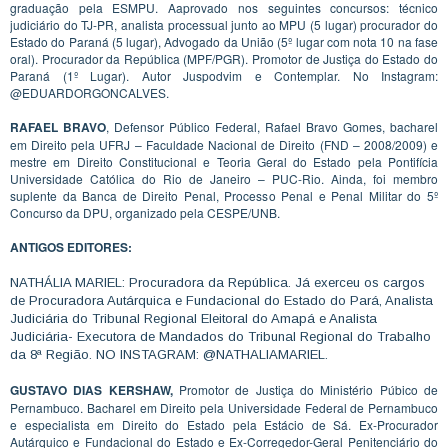
graduação pela ESMPU. Aaprovado nos seguintes concursos: técnico
judiciário do TJ-PR, analista processual junto ao MPU (5 lugar) procurador do
Estado do Paraná (5 lugar), Advogado da União (5º lugar com nota 10 na fase
oral). Procurador da República (MPF/PGR). Promotor de Justiça do Estado do
Paraná (1º Lugar). Autor Juspodvim e Contemplar. No Instagram:
@EDUARDORGONCALVES.
RAFAEL BRAVO
, Defensor Público Federal, Rafael Bravo Gomes, bacharel
em Direito pela UFRJ – Faculdade Nacional de Direito (FND – 2008/2009) e
mestre em Direito Constitucional e Teoria Geral do Estado pela Pontifícia
Universidade Católica do Rio de Janeiro – PUC-Rio. Ainda, foi membro
suplente da Banca de Direito Penal, Processo Penal e Penal Militar do 5º
Concurso da DPU, organizado pela CESPE/UNB.
ANTIGOS EDITORES:
NATHÁLIA MARIEL: Procuradora da República. Já exerceu os cargos
de Procuradora Autárquica e Fundacional do Estado do Pará, Analista
Judiciária do Tribunal Regional Eleitoral do Amapá e Analista
Judiciária- Executora de Mandados do Tribunal Regional do Trabalho
da 8ª Região. NO INSTAGRAM: @NATHALIAMARIEL.
GUSTAVO DIAS KERSHAW,
Promotor de Justiça do Ministério Púbico de
Pernambuco. Bacharel em Direito pela Universidade Federal de Pernambuco
e especialista em Direito do Estado pela Estácio de Sá. Ex-Procurador
Autárquico e Fundacional do Estado e Ex-Corregedor-Geral Penitenciário do