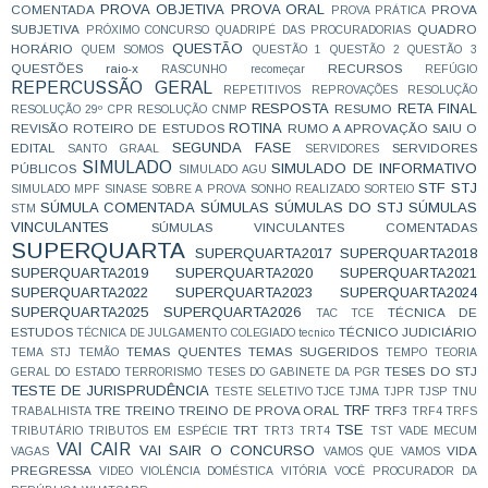
PROVA OBJETIVA
PROVA ORAL
COMENTADA
PROVA
PROVA PRÁTICA
SUBJETIVA
QUADRO
PRÓXIMO CONCURSO
QUADRIPÉ DAS PROCURADORIAS
QUESTÃO
HORÁRIO
QUEM SOMOS
QUESTÃO 1
QUESTÃO 2
QUESTÃO 3
QUESTÕES
raio-x
RECURSOS
RASCUNHO
recomeçar
REFÚGIO
REPERCUSSÃO GERAL
REPETITIVOS
REPROVAÇÕES
RESOLUÇÃO
RESPOSTA
RETA FINAL
RESUMO
RESOLUÇÃO 29º CPR
RESOLUÇÃO CNMP
ROTINA
REVISÃO
ROTEIRO DE ESTUDOS
RUMO A APROVAÇÃO
SAIU O
SEGUNDA FASE
EDITAL
SERVIDORES
SANTO GRAAL
SERVIDORES
SIMULADO
SIMULADO DE INFORMATIVO
PÚBLICOS
SIMULADO AGU
STF
STJ
SIMULADO MPF
SINASE
SOBRE A PROVA
SONHO REALIZADO
SORTEIO
SÚMULA COMENTADA
SÚMULAS
SÚMULAS DO STJ
SÚMULAS
STM
VINCULANTES
SÚMULAS VINCULANTES COMENTADAS
SUPERQUARTA
SUPERQUARTA2017
SUPERQUARTA2018
SUPERQUARTA2019
SUPERQUARTA2020
SUPERQUARTA2021
SUPERQUARTA2022
SUPERQUARTA2023
SUPERQUARTA2024
SUPERQUARTA2025
SUPERQUARTA2026
TÉCNICA DE
TAC
TCE
ESTUDOS
TÉCNICO JUDICIÁRIO
TÉCNICA DE JULGAMENTO COLEGIADO
tecnico
TEMAS QUENTES
TEMAS SUGERIDOS
TEMA STJ
TEMÃO
TEMPO
TEORIA
TESES DO STJ
GERAL DO ESTADO
TERRORISMO
TESES DO GABINETE DA PGR
TESTE DE JURISPRUDÊNCIA
TESTE SELETIVO
TJCE
TJMA
TJPR
TJSP
TNU
TRF
TRE
TREINO
TREINO DE PROVA ORAL
TRF3
TRABALHISTA
TRF4
TRFS
TSE
TRT
TRIBUTÁRIO
TRIBUTOS EM ESPÉCIE
TRT3
TRT4
TST
VADE MECUM
VAI CAIR
VAI SAIR O CONCURSO
VIDA
VAGAS
VAMOS QUE VAMOS
PREGRESSA
VIDEO
VIOLÊNCIA DOMÉSTICA
VITÓRIA
VOCÊ PROCURADOR DA