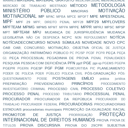
MATERIAL
MATERIAL GRATUITO
MENTALIDADE
MAMÃES
MEDICINA LEGAL
METODOLOGIA
MÉTODO
MERCADO DE TRABALHO
MESTRADO
MINISTÉRIO PÚBLICO
MOTIVAÇÃO
MINORIAS
MOTIVACIONAL
MP
MPE
MPESTADUAL
MPAC
MPBA
MPCE
MPDFT
MPF
MPF29
MPFLOVERS
MPF 29
MPF; DIREITO PENAL
MPF28
MPFTEAM
MPMG
MPPR
MPMS
MPPE
MPRJ
MPSC
MPSP
MPMT
MPPA
MPTEAM
MPU
MPT
MUDANÇA DE JURISPRUDÊNCIA
MUDANÇA
NOTÍCIA
LEGISLATIVA
NCPC
NÃO CAI DESPENCA
NON REFOULEMENT
NOTÍCIADECONCURSO
NOVAS SÚMULAS
NOVIDADE
NOVO CPC
OAB
OAB; CONCURSO; MOTIVAÇÃO;
OBJETIVA
OFICIAL DE JUSTIÇA
ORGANIZAÇÃO
PATRIMÔNIO PÚBLICO
PEÇA
PC
PC/SP
PCDF
PCPR
PEÇA
PEÇA PROCESSUAL
PEGADINHA DE PROVA
G1
PENAL
PENALIDADES
PFN
PGE
PESQUISA
PESSOA COM DEFICIÊNCIA
pgdf
pge-sp
PGEMS
PGEPA
PGF
PGM
PGEPR
PGESP
PLANEJAMENTO
PGERN
PGMCURITIBA
PIC
PÓS-GRADUAÇÃO
PODER DE POLÍCIA
POER PÚBLICO
POLICIA CIVIL
PÓS-
POSTAGENS EMÍLIO
QUESTIONAMENTO
POSSE
prática jurídica
PRINCÍPIOS
PREPARAÇÃO
PREVIDENCIÁRIO
PROCEDIMENTO
PROCESSO COLETIVO
PROCESSO CIVIL
INVESTIGATÓRIO CRIMINAL
PROCESSO PENAL
PROCESSUAL PENAL
PROCESSO TRIBUTÁRIO
PROCURADOR
PROCURADOR DA REPÚBLICA
PROCURADOR DO
PROCURADORIAS
PROCURADORIAS
TRABALHO
PROCURADOR FEDERAL
ESTADUAIS
procuradorias municipais
PROMOÇÃO DA IGUALDADE RACIAL
PROTEÇÃO
PROMOTOR DE JUSTIÇA
PRORROGAÇÃO
INTERNACIONAL DE DIREITOS HUMANOS
PROVA
PROVA DE
PROVA DISCURSIVA
PROVA DO 29CPR SUBJETIVA
TÍTULOS