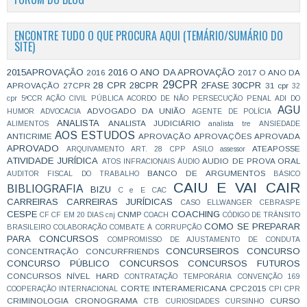
ENCONTRE TUDO O QUE PROCURA AQUI (TEMÁRIO/SUMÁRIO DO
SITE)
2015APROVAÇÃO
2016 O ANO DA APROVAÇÃO
2016
2017 O ANO DA
29CPR
28 CPR
28CPR
2FASE
30CPR
APROVAÇÃO
27CPR
31 cpr
32
cpr
5ªCCR
AÇÃO CIVIL PÚBLICA
ACORDO DE NÃO PERSECUÇÃO PENAL
ADI DO
AGU
ADVOGADO DA UNIÃO
HUMOR
ADVOCACIA
AGENTE DE POLÍCIA
ANALISTA
ANALISTA JUDICIÁRIO
ALIMENTOS
analista tre
ANSIEDADE
AOS ESTUDOS
ANTICRIME
APROVAÇÃO
APROVAÇÕES
APROVADA
APROVADO
ATEAPOSSE
ARQUIVAMENTO
ART. 28 CPP
ASILO
assessor
ATIVIDADE JURÍDICA
AUDIO DE PROVA ORAL
ATOS INFRACIONAIS
ÁUDIO
BANCO DE ARGUMENTOS
AUDITOR FISCAL DO TRABALHO
BÁSICO
CAIU E VAI CAIR
BIBLIOGRAFIA
BIZU
C e E
CAC
CARREIRAS
CARREIRAS JURÍDICAS
CASO ELLWANGER
CEBRASPE
CESPE
COACHING
CNMP
CF
CF EM 20 DIAS
cnj
COACH
CÓDIGO DE TRÂNSITO
COMO SE PREPARAR
BRASILEIRO
COLABORAÇÃO
COMBATE À CORRUPÇÃO
PARA CONCURSOS
COMPROMISSO DE AJUSTAMENTO DE CONDUTA
CONCURSEIROS
CONCURSO
CONCENTRAÇÃO
CONCURFRIENDS
CONCURSO PÚBLICO
CONCURSOS
CONCURSOS FUTUROS
CONCURSOS NÍVEL HARD
CONTRATAÇÃO TEMPORÁRIA
CONVENÇÃO 169
CORTE INTERAMERICANA
CPC2015
COOPERAÇÃO INTERNACIONAL
CPI
CPR
CRIMINOLOGIA
CRONOGRAMA
CURSO
CTB
CURIOSIDADES
CURSINHO