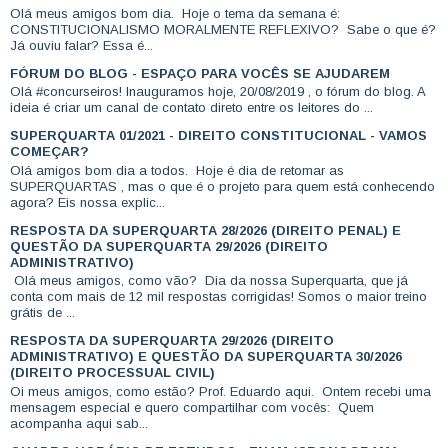
Olá meus amigos bom dia. Hoje o tema da semana é:
CONSTITUCIONALISMO MORALMENTE REFLEXIVO? Sabe o que é?
Já ouviu falar? Essa é...
FÓRUM DO BLOG - ESPAÇO PARA VOCÊS SE AJUDAREM
Olá #concurseiros! Inauguramos hoje, 20/08/2019 , o fórum do blog. A
ideia é criar um canal de contato direto entre os leitores do ...
SUPERQUARTA 01/2021 - DIREITO CONSTITUCIONAL - VAMOS
COMEÇAR?
Olá amigos bom dia a todos. Hoje é dia de retomar as
SUPERQUARTAS , mas o que é o projeto para quem está conhecendo
agora? Eis nossa explic...
RESPOSTA DA SUPERQUARTA 28/2026 (DIREITO PENAL) E
QUESTÃO DA SUPERQUARTA 29/2026 (DIREITO
ADMINISTRATIVO)
Olá meus amigos, como vão? Dia da nossa Superquarta, que já
conta com mais de 12 mil respostas corrigidas! Somos o maior treino
grátis de ...
RESPOSTA DA SUPERQUARTA 29/2026 (DIREITO
ADMINISTRATIVO) E QUESTÃO DA SUPERQUARTA 30/2026
(DIREITO PROCESSUAL CIVIL)
Oi meus amigos, como estão? Prof. Eduardo aqui. Ontem recebi uma
mensagem especial e quero compartilhar com vocês: Quem
acompanha aqui sab...