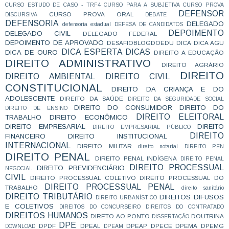
CURSO ESTUDO DE CASO - TRF4
CURSO PARA A SUBJETIVA
CURSO PROVA
DEFENSOR
CURSO PROVA ORAL
DISCURSIVA
DEBATE
DEFENSORIA
DELEGADO
defensoria estadual
DEFESA DE CANDIDATOS
DEPOIMENTO
DELEGADO CIVIL
DELEGADO FEDERAL
DEPOIMENTO DE APROVADO
DESAFIOBLOGDOEDU
DICA
DICA AGU
DICA ESPERTA
DICAS
DICA DE OURO
DIREITO A EDUCAÇÃO
DIREITO ADMINISTRATIVO
DIREITO AGRÁRIO
DIREITO
DIREITO AMBIENTAL
DIREITO CIVIL
CONSTITUCIONAL
DIREITO DA CRIANÇA E DO
ADOLESCENTE
DIREITO DA SAÚDE
DIREITO DA SEGURIDADE SOCIAL
DIREITO DO CONSUMIDOR
DIREITO DO
DIREITO DE ENSINO
DIREITO ELEITORAL
TRABALHO
DIREITO ECONÔMICO
DIREITO EMPRESARIAL
DIREITO
DIREITO EMPRESARIAL PÚBLICO
DIREITO
FINANCEIRO
DIREITO INSTITUCIONAL
INTERNACIONAL
DIREITO MILITAR
direito notarial
DIREITO PEN
DIREITO PENAL
DIREITO PENAL INDÍGENA
DIREITO PENAL
DIREITO PROCESSUAL
DIREITO PREVIDENCIÁRIO
NEGOCIAL
CIVIL
DIREITO PROCESSUAL COLETIVO
DIREITO PROCESSUAL DO
DIREITO PROCESSUAL PENAL
TRABALHO
direito sanitário
DIREITO TRIBUTÁRIO
DIREITOS DIFUSOS
DIREITO URBANÍSTICO
E COLETIVOS
DIREITOS DO CONCURSEIRO
DIREITOS DO CONTRATADO
DIREITOS HUMANOS
DIRETO AO PONTO
DOUTRINA
DISSERTAÇÃO
DPE
DPDF
DPEAL
DPEAP
DPECE
DPEMA
DPEMG
DOWNLOAD
DPEAM