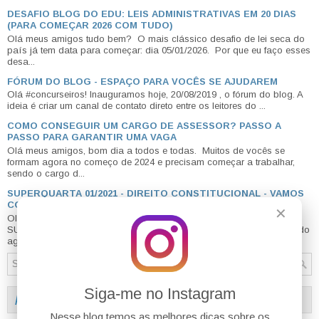
DESAFIO BLOG DO EDU: LEIS ADMINISTRATIVAS EM 20 DIAS
(PARA COMEÇAR 2026 COM TUDO)
Olá meus amigos tudo bem? O mais clássico desafio de lei seca do
país já tem data para começar: dia 05/01/2026. Por que eu faço esses
desa...
FÓRUM DO BLOG - ESPAÇO PARA VOCÊS SE AJUDAREM
Olá #concurseiros! Inauguramos hoje, 20/08/2019 , o fórum do blog. A
ideia é criar um canal de contato direto entre os leitores do ...
COMO CONSEGUIR UM CARGO DE ASSESSOR? PASSO A
PASSO PARA GARANTIR UMA VAGA
Olá meus amigos, bom dia a todos e todas. Muitos de vocês se
formam agora no começo de 2024 e precisam começar a trabalhar,
sendo o cargo d...
SUPERQUARTA 01/2021 - DIREITO CONSTITUCIONAL - VAMOS
COMEÇAR?
✕
Olá amigos bom dia a todos. Hoje é dia de retomar as
SUPERQUARTAS , mas o que é o projeto para quem está conhecendo
agora? Eis nossa explic...
Siga-me no Instagram
AVALIAÇÃO DO BLOG - ENVIE SEU FEEDBACK
Nesse blog temos as melhores dicas sobre os