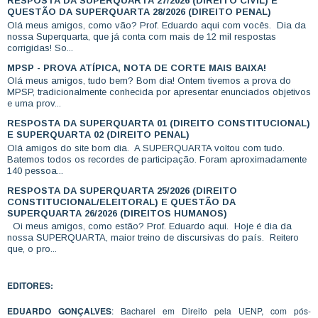
RESPOSTA DA SUPERQUARTA 27/2026 (DIREITO CIVIL) E
QUESTÃO DA SUPERQUARTA 28/2026 (DIREITO PENAL)
Olá meus amigos, como vão? Prof. Eduardo aqui com vocês. Dia da
nossa Superquarta, que já conta com mais de 12 mil respostas
corrigidas! So...
MPSP - PROVA ATÍPICA, NOTA DE CORTE MAIS BAIXA!
Olá meus amigos, tudo bem? Bom dia! Ontem tivemos a prova do
MPSP, tradicionalmente conhecida por apresentar enunciados objetivos
e uma prov...
RESPOSTA DA SUPERQUARTA 01 (DIREITO CONSTITUCIONAL)
E SUPERQUARTA 02 (DIREITO PENAL)
Olá amigos do site bom dia. A SUPERQUARTA voltou com tudo.
Batemos todos os recordes de participação. Foram aproximadamente
140 pessoa...
RESPOSTA DA SUPERQUARTA 25/2026 (DIREITO
CONSTITUCIONAL/ELEITORAL) E QUESTÃO DA
SUPERQUARTA 26/2026 (DIREITOS HUMANOS)
Oi meus amigos, como estão? Prof. Eduardo aqui. Hoje é dia da
nossa SUPERQUARTA, maior treino de discursivas do país. Reitero
que, o pro...
EDITORES:
EDUARDO GONÇALVES
: Bacharel em Direito pela UENP, com pós-