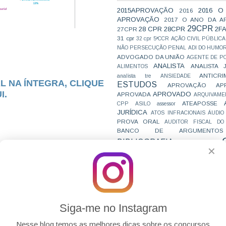
2015APROVAÇÃO
2016 O
2016
APROVAÇÃO
2017 O ANO DA A
29CPR
28 CPR
28CPR
2F
27CPR
31 cpr
32 cpr
5ªCCR
AÇÃO CIVIL PÚBLICA
NÃO PERSECUÇÃO PENAL
ADI DO HUMO
ADVOGADO DA UNIÃO
AGENTE DE PO
ANALISTA
ANALISTA 
ALIMENTOS
ANTICRI
analista tre
ANSIEDADE
L NA ÍNTEGRA, CLIQUE
ESTUDOS
APROVAÇÃO
AP
I.
APROVADO
APROVADA
ARQUIVAME
ATEAPOSSE
CPP
ASILO
assessor
JURÍDICA
ATOS INFRACIONAIS
ÁUDIO
PROVA ORAL
AUDITOR FISCAL DO
BANCO DE ARGUMENTOS
BIBLIOGRAFIA
BIZU
C e E
CAC
✕
VAI CAIR
CARREIRAS
C
JURÍDICAS
CASO ELLWANGER
CEBRA
CNMP
CF
CF EM 20 DIAS
cnj
COACH
CÓDIGO DE TRÂNSITO BRASILEIRO
C
COMO SE 
COMBATE À CORRUPÇÃO
PARA CONCURSOS
COMPRO
Siga-me no Instagram
CONC
AJUSTAMENTO DE CONDUTA
CONC
CONCURFRIENDS
Nesse blog temos as melhores dicas sobre os concursos