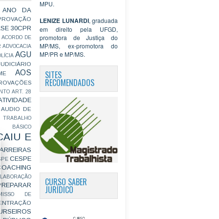
MPU.
 ANO DA
PROVAÇÃO
LENIZE LUNARDI
, graduada
ASE
30CPR
em direito pela UFGD,
promotora de Justiça do
ACORDO DE
MP/MS, ex-promotora do
R
ADVOCACIA
MP/PR e MP/MS.
AGU
LÍCIA
JUDICIÁRIO
AOS
SITES
ME
RECOMENDADOS
ROVAÇÕES
NTO
ART. 28
ATIVIDADE
AUDIO DE
 TRABALHO
BÁSICO
CAIU E
ARREIRAS
CESPE
SPE
COACHING
OLABORAÇÃO
CURSO SABER
PREPARAR
JURÍDICO
MISSO DE
ENTRAÇÃO
URSEIROS