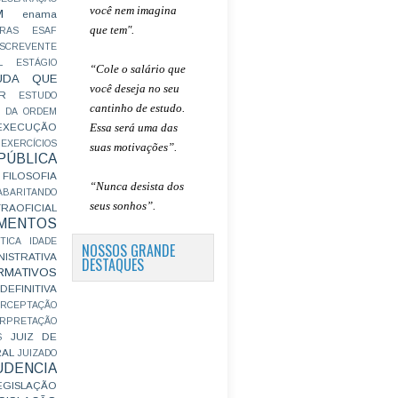
você nem imagina
M
enama
que tem".
RAS
ESAF
SCREVENTE
L
ESTÁGIO
“Cole o salário que
UDA QUE
você deseja no seu
R
ESTUDO
cantinho de estudo.
 DA ORDEM
Essa será uma das
EXECUÇÃO
EXERCÍCIOS
suas motivações”
.
ÚBLICA
FILOSOFIA
“Nunca desista dos
ABARITANDO
seus sonhos”.
AOFICIAL
MENTOS
TICA
IDADE
NOSSOS GRANDE
ISTRATIVA
DESTAQUES
RMATIVOS
EFINITIVA
ERCEPTAÇÃO
ERPRETAÇÃO
JUIZ DE
S
RAL
JUIZADO
UDENCIA
EGISLAÇÃO