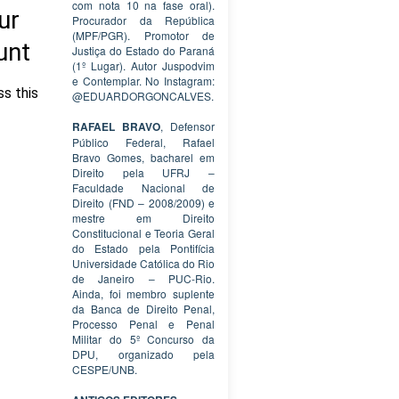
com nota 10 na fase oral).
Procurador da República
(MPF/PGR). Promotor de
Justiça do Estado do Paraná
(1º Lugar). Autor Juspodvim
e Contemplar. No Instagram:
@EDUARDORGONCALVES.
RAFAEL BRAVO
, Defensor
Público Federal, Rafael
Bravo Gomes, bacharel em
Direito pela UFRJ –
Faculdade Nacional de
Direito (FND – 2008/2009) e
mestre em Direito
Constitucional e Teoria Geral
do Estado pela Pontifícia
Universidade Católica do Rio
de Janeiro – PUC-Rio.
Ainda, foi membro suplente
da Banca de Direito Penal,
Processo Penal e Penal
Militar do 5º Concurso da
DPU, organizado pela
CESPE/UNB.