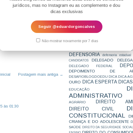
CONCURSO
CONCURSO 
jurídicos, mas no Instagram eu as complemento e dou
CONCURSOS
CONCURSOS 
dicas exclusivas
CONCURSOS NÍVEL HARD
C
TEMPORÁRIA
CONVENÇÃO 169
C
CORTE INTERA
INTERNACIONAL
Seguir @eduardorgoncalves
CPC2015
CRI
CPI
CPR
CRONOGRAMA
CTB
CURIOSIDADES
AIO-X DA
ESTATÍSTICAS
CURSO
CURSO ESTUDO DE CASO - T
LTIMA PROVA
DO TJ/SP -
Não mostrar novamente por 7 dias
PARA A SUBJETIVA
CURSO PROVA D
O MP/SP
BAIXE AQUI
DE
CURSO PROVA ORAL
DEBATE
DEFENSORIA
defensoria estadual
DELEGADO
DELEGA
CANDIDATOS
DEPO
DELEGADO FEDERAL
DEPOIMENTO DE AP
nicial
Postagem mais antiga →
DESAFIOBLOGDOEDU
DICA
DICA A
DICA ESPERTA
DICAS
OURO
D
EDUCAÇÃO
ADMINISTRATIVO
DIREITO AMB
AGRÁRIO
25 às 01:30
D
DIREITO CIVIL
CONSTITUCIONAL
D
CRIANÇA E DO ADOLESCENTE
D
SAÚDE
DIREITO DA SEGURIDADE SOCIA
DIREITO DO CONSUMIDO
ENSINO