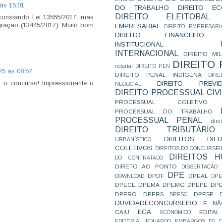
 às 15:01
DO TRABALHO
DIREITO E
DIREITO ELEITORAL
 constando Lei 13555/2017, mas
gração (13445/2017). Muito bom
EMPRESARIAL
DIREITO EMPRESARI
DIREITO FINANCEIRO
INSTITUCIONAL
INTERNACIONAL
DIREITO MIL
DIREITO
notarial
DIREITO PEN
25 às 08:57
DIREITO PENAL INDÍGENA
DIR
a o concurso! Impressionante o
DIREITO PREVID
NEGOCIAL
DIREITO PROCESSUAL CIVI
PROCESSUAL COLETIVO
PROCESSUAL DO TRABALHO
PROCESSUAL PENAL
dire
DIREITO TRIBUTÁRIO
DIREITOS DI
URBANÍSTICO
COLETIVOS
DIREITOS DO CONCURSEI
DIREITOS 
DO CONTRATADO
DIRETO AO PONTO
DISSERTAÇÃO
DPE
DPDF
DPEAL
DOWNLOAD
DP
DPECE
DPEMA
DPEMG
DPEPE
DP
DPERO
DPERS
DPESP
DPESC
DUVIDADECONCURSEIRO
E NÃ
ECA
CAIU
EDITAL
ECONOMICO
EDITORIAL
EDUARDO
EMBARGOS DE D