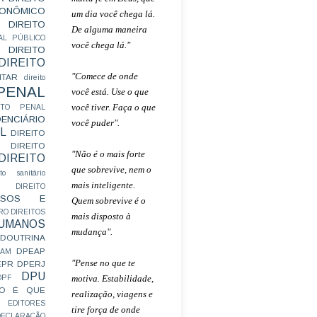
CONÔMICO
um dia você chega lá.
DIREITO
De alguma maneira
AL PÚBLICO
você chega lá."
DIREITO
DIREITO
"Comece de onde
ITAR
direito
 PENAL
você está. Use o que
você tiver. Faça o que
EITO PENAL
ENCIÁRIO
você puder".
L
DIREITO
DIREITO
"Não é o mais forte
DIREITO
que sobrevive, nem o
ito sanitário
mais inteligente.
DIREITO
FUSOS E
Quem sobrevive é o
RO
DIREITOS
mais disposto à
HUMANOS
mudança".
DOUTRINA
DPEAP
EAM
"Pense no que te
EPR
DPERJ
DPU
motiva. Estabilidade,
DPF
O É QUE
realização, viagens e
EDITORES
tire força de onde
ECLARAÇÃO