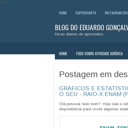
//]]>
HOME
SUPERQUARTA
INSTAGRAM ED
BLOG DO EDUARDO GONÇAL
Dicas diárias de aprovados.
HOME
TUDO SOBRE ATIVIDADE JURÍDICA
Postagem em des
GRÁFICOS E ESTATÍSTI
O SEU - RAIO-X ENAM (
Olá pessoal, tudo bem? Hoje saiu o edi
disponibilizar para vocês algumas estatí