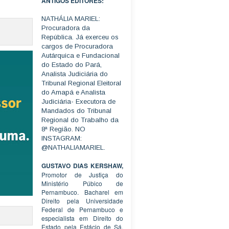
ANTIGOS EDITORES:
NATHÁLIA MARIEL:
Procuradora da
República. Já exerceu os
cargos de Procuradora
Autárquica e Fundacional
do Estado do Pará,
Analista Judiciária do
Tribunal Regional Eleitoral
do Amapá e Analista
Judiciária- Executora de
Mandados do Tribunal
Regional do Trabalho da
8ª Região. NO
INSTAGRAM:
@NATHALIAMARIEL.
GUSTAVO DIAS KERSHAW,
Promotor de Justiça do
Ministério Púbico de
Pernambuco. Bacharel em
Direito pela Universidade
Federal de Pernambuco e
especialista em Direito do
Estado pela Estácio de Sá.