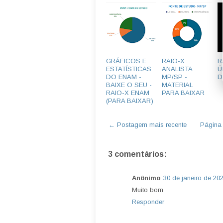
GRÁFICOS E
RAIO-X
R
ESTATÍSTICAS
ANALISTA
Ú
DO ENAM -
MP/SP -
D
BAIXE O SEU -
MATERIAL
RAIO-X ENAM
PARA BAIXAR
(PARA BAIXAR)
← Postagem mais recente
Página i
3 comentários:
Anônimo
30 de janeiro de 20
Muito bom
Responder