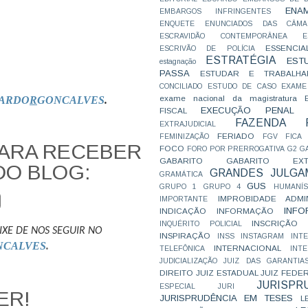
ENA
EMBARGOS INFRINGENTES
ENQUETE
ENUNCIADOS DAS CÂMA
ESCRAVIDÃO CONTEMPORÂNEA
E
ESSENCIA
ESCRIVÃO DE POLÍCIA
ESTRATÉGIA
EST
estagnação
PASSA
ESTUDAR E TRABALHA
CONCILIADO
ESTUDO DE CASO
EXAME
exame nacional da magistratura
ARDO
R
GONCALVES
.
EXECUÇÃO PENAL
FISCAL
FAZENDA P
EXTRAJUDICIAL
FERIADO
FEMINIZAÇÃO
FGV
FICA
PARA RECEBER
FOCO
FORO POR PRERROGATIVA
G2
G
GABARITO
GABARITO EXTR
DO BLOG:
GRANDES JULGA
GRAMÁTICA
GUS
GRUPO 1
GRUPO 4
HUMANÍS
IMPROBIDADE ADMIN
IMPORTANTE
INFO
INDICAÇÃO
INFORMAÇÃO
INSCRIÇÃO D
INQUÉRITO POLICIAL
IXE DE NOS SEGUIR NO
INSPIRAÇÃO
INSS
INSTAGRAM
INT
NCALVES
.
INTERNACIONAL
TELEFÔNICA
INT
JUDICIALIZAÇÃO
JUIZ DAS GARANTIA
DIREITO
JUIZ ESTADUAL
JUIZ FEDE
JURISPR
ESPECIAL
JURI
ER!
JURISPRUDÊNCIA EM TESES
L