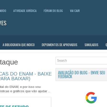
UARDO
ATIVIDADE JURÍDICA
FÓRUM DO BLOG
VAI CAIR
VES
A BIBLIOGRAFIA QUE INDICO
DEPOIMENTOS DE APROVADOS
SIMULADOS
taque
AVALIAÇÃO DO BLOG - ENVIE SEU
CAS DO ENAM - BAIXE
FEEDBACK
PARA BAIXAR)
tal do ENAM, e por isso vou
sticas e gráficos que vão ajudar ...