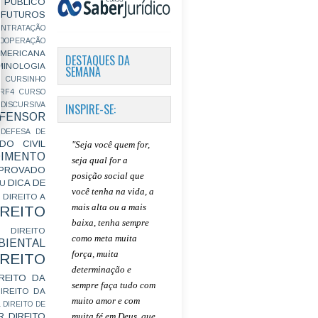
PÚBLICO
FUTUROS
ONTRATAÇÃO
OOPERAÇÃO
MERICANA
DESTAQUES DA
MINOLOGIA
SEMANA
CURSINHO
RF4
CURSO
INSPIRE-SE:
ISCURSIVA
FENSOR
DEFESA DE
DO CIVIL
"Seja você quem for,
IMENTO
seja qual for a
ROVADO
posição social que
DICA DE
GU
você tenha na vida, a
DIREITO A
mais alta ou a mais
IREITO
baixa, tenha sempre
DIREITO
como meta muita
IENTAL
força, muita
IREITO
determinação e
IREITO DA
sempre faça tudo com
IREITO DA
muito amor e com
L
DIREITO DE
muita fé em Deus, que
R
DIREITO