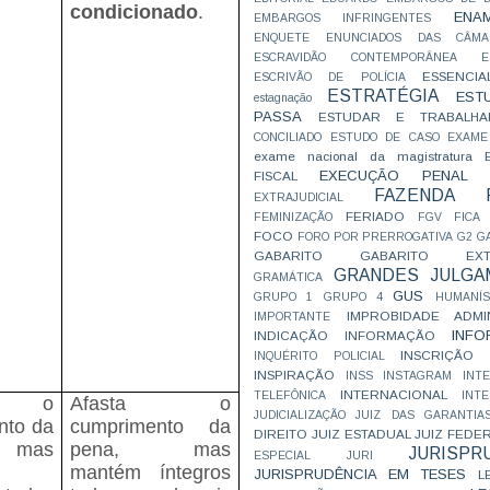
condicionado
.
ENA
EMBARGOS INFRINGENTES
ENQUETE
ENUNCIADOS DAS CÂMA
ESCRAVIDÃO CONTEMPORÂNEA
E
ESSENCIA
ESCRIVÃO DE POLÍCIA
ESTRATÉGIA
EST
estagnação
PASSA
ESTUDAR E TRABALHA
CONCILIADO
ESTUDO DE CASO
EXAME
exame nacional da magistratura
EXECUÇÃO PENAL
FISCAL
FAZENDA P
EXTRAJUDICIAL
FERIADO
FEMINIZAÇÃO
FGV
FICA
FOCO
FORO POR PRERROGATIVA
G2
G
GABARITO
GABARITO EXTR
GRANDES JULGA
GRAMÁTICA
GUS
GRUPO 1
GRUPO 4
HUMANÍS
IMPROBIDADE ADMIN
IMPORTANTE
INFO
INDICAÇÃO
INFORMAÇÃO
INSCRIÇÃO D
INQUÉRITO POLICIAL
INSPIRAÇÃO
INSS
INSTAGRAM
INT
INTERNACIONAL
TELEFÔNICA
INT
ta o
Afasta o
JUDICIALIZAÇÃO
JUIZ DAS GARANTIA
nto da
cumprimento da
DIREITO
JUIZ ESTADUAL
JUIZ FEDE
 mas
pena, mas
JURISPR
ESPECIAL
JURI
mantém íntegros
JURISPRUDÊNCIA EM TESES
L