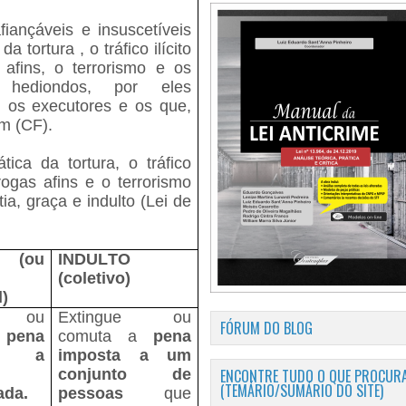
fiançáveis e insuscetíveis
a tortura , o tráfico ilícito
afins, o terrorismo e os
 hediondos, por eles
 os executores e os que,
em (CF).
ica da tortura, o tráfico
rogas afins e o terrorismo
tia, graça e indulto (Lei de
 (ou
INDULTO
(coletivo)
l)
ue ou
Extingue ou
FÓRUM DO BLOG
a
pena
comuta a
pena
ta a
imposta a um
ENCONTRE TUDO O QUE PROCURA
conjunto de
(TEMÁRIO/SUMÁRIO DO SITE)
ada.
pessoas
que