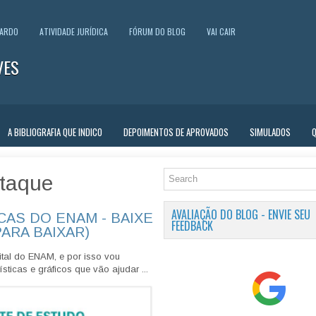
UARDO
ATIVIDADE JURÍDICA
FÓRUM DO BLOG
VAI CAIR
VES
A BIBLIOGRAFIA QUE INDICO
DEPOIMENTOS DE APROVADOS
SIMULADOS
taque
AVALIAÇÃO DO BLOG - ENVIE SEU
CAS DO ENAM - BAIXE
FEEDBACK
PARA BAIXAR)
tal do ENAM, e por isso vou
sticas e gráficos que vão ajudar ...