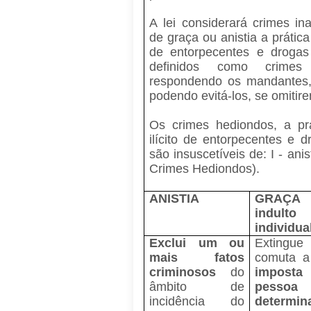
A lei considerará crimes ina
de graça ou anistia a prática d
de entorpecentes e drogas 
definidos como crimes
respondendo os mandantes,
podendo evitá-los, se omitir
Os crimes hediondos, a prát
ilícito de entorpecentes e d
são insuscetíveis de: I - anis
Crimes Hediondos).
ANISTIA
GRAÇA
indulto
individua
Exclui um ou
Exting
mais fatos
comuta 
criminosos
do
impos
âmbito de
pessoa
incidência do
determin