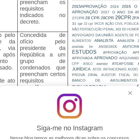
preencham os
2015APROVAÇÃO
2016 O
2016
requisitos
APROVAÇÃO
2017 O ANO DA A
indicados no
29CPR
28 CPR
28CPR
2F
27CPR
decreto.
31 cpr
32 cpr
5ªCCR
AÇÃO CIVIL PÚBLICA
NÃO PERSECUÇÃO PENAL
ADI DO HUMO
o pelo
Concedida de
ADVOGADO DA UNIÃO
AGENTE DE PO
ANALISTA
ANALISTA 
te da
ofício pelo
ALIMENTOS
ANTICRI
analista tre
ANSIEDADE
a, via
presidente da
ESTUDOS
APROVAÇÃO
AP
 após
República a um
APROVADO
APROVADA
ARQUIVAME
nto
grupo de
ATEAPOSSE
CPP
ASILO
assessor
ssado.
condenados que
JURÍDICA
ATOS INFRACIONAIS
ÁUDIO
preencham certos
PROVA ORAL
AUDITOR FISCAL DO
de ato
requisitos
BANCO DE ARGUMENTOS
ivo e
específicos.
BIBLIOGRAFIA
BIZU
C e E
CAC
✕
VAI CAIR
ário
CARREIRAS
C
ente.
Trata-se de ato
JURÍDICAS
CASO ELLWANGER
CEBRA
privativo e
CNMP
CF
CF EM 20 DIAS
cnj
COACH
to ser
discricionário do
CÓDIGO DE TRÂNSITO BRASILEIRO
C
COMO SE 
COMBATE À CORRUPÇÃO
do ao
Presidente.
PARA CONCURSOS
COMPRO
 ou a
Siga-me no Instagram
CONC
AJUSTAMENTO DE CONDUTA
ro de
Pode o ato ser
CONC
CONCURFRIENDS
Nesse blog temos as melhores dicas sobre os concursos