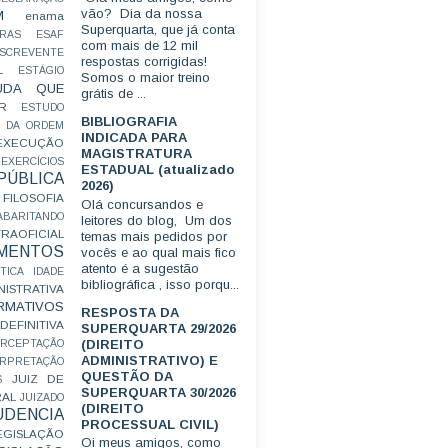
vão? Dia da nossa
M
enama
Superquarta, que já conta
RAS
ESAF
com mais de 12 mil
SCREVENTE
respostas corrigidas!
L
ESTÁGIO
Somos o maior treino
UDA QUE
grátis de ...
R
ESTUDO
BIBLIOGRAFIA
 DA ORDEM
INDICADA PARA
EXECUÇÃO
MAGISTRATURA
EXERCÍCIOS
ESTADUAL (atualizado
ÚBLICA
2026)
FILOSOFIA
Olá concursandos e
ABARITANDO
leitores do blog, Um dos
AOFICIAL
temas mais pedidos por
MENTOS
vocês e ao qual mais fico
atento é a sugestão
TICA
IDADE
bibliográfica , isso porqu...
ISTRATIVA
RMATIVOS
RESPOSTA DA
EFINITIVA
SUPERQUARTA 29/2026
(DIREITO
ERCEPTAÇÃO
ADMINISTRATIVO) E
ERPRETAÇÃO
QUESTÃO DA
JUIZ DE
S
SUPERQUARTA 30/2026
RAL
JUIZADO
(DIREITO
UDENCIA
PROCESSUAL CIVIL)
EGISLAÇÃO
Oi meus amigos, como