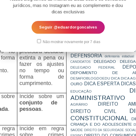
delegado ao
CONCURSO
CONCURSO 
jurídicos, mas no Instagram eu as complemento e dou
PGR, AGU ou a
CONCURSOS
CONCURSOS 
dicas exclusivas
CONCURSOS NÍVEL HARD
s a
Ministro de
C
TEMPORÁRIA
CONVENÇÃO 169
C
ão, o
Estado.
CORTE INTERA
INTERNACIONAL
Seguir @eduardorgoncalves
CPC2015
CRI
CPI
CPR
Após a
CRONOGRAMA
CTB
CURIOSIDADES
extinta
concessão, o
CURSO
CURSO ESTUDO DE CASO - T
Não mostrar novamente por 7 dias
 fazer
Judiciário
PARA A SUBJETIVA
CURSO PROVA D
DE
CURSO PROVA ORAL
es no
precisará declarar
DEBATE
DEFENSORIA
defensoria estadual
 forma
extinta a pena ou
DELEGADO
DELEGA
CANDIDATOS
fazer os ajustes
DEPO
DELEGADO FEDERAL
nto.
no tempo ou
DEPOIMENTO DE AP
forma de
DESAFIOBLOGDOEDU
DICA
DICA A
cumprimento.
DICA ESPERTA
DICAS
OURO
D
EDUCAÇÃO
sobre
Incide sobre um
ADMINISTRATIVO
conjunto de
DIREITO AMB
AGRÁRIO
ada
.
pessoas
.
D
DIREITO CIVIL
CONSTITUCIONAL
D
CRIANÇA E DO ADOLESCENTE
D
 regra
Incide em regra
SAÚDE
DIREITO DA SEGURIDADE SOCIA
rimes
sobre crimes
DIREITO DO CONSUMIDO
ENSINO