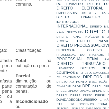
comuns.
DO TRABALHO
DIREITO E
DIREITO ELEITORAL
EMPRESARIAL
DIREITO EMPRESARI
DIREITO FINANCEIRO
INSTITUCIONAL
INTERNACIONAL
DIREITO MIL
DIREITO
notarial
DIREITO PEN
DIREITO PENAL INDÍGENA
DIR
DIREITO PREVID
NEGOCIAL
DIREITO PROCESSUAL CIVI
ção:
Classificação:
PROCESSUAL COLETIVO
PROCESSUAL DO TRABALHO
PROCESSUAL PENAL
dire
fasta
Total
– há
DIREITO TRIBUTÁRIO
ena
extinção da pena.
DIREITOS DI
URBANÍSTICO
ente.
COLETIVOS
DIREITOS DO CONCURSEI
Parcial
–
DIREITOS 
DO CONTRATADO
afasta
diminuição ou
DIRETO AO PONTO
DISSERTAÇÃO
parte
comutação de
DPE
DPDF
DPEAL
DOWNLOAD
DP
ena
penas.
DPECE
DPEMA
DPEMG
DPEPE
DP
DPERO
DPERS
DPESP
do ou
DPESC
DUVIDADECONCURSEIRO
E NÃ
ndo a
Incondicionado
ECA
CAIU
EDITAL
ECONOMICO
ou
EDITORIAL
EDUARDO
EMBARGOS DE D