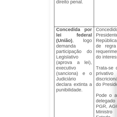
direito penal.
Concedida por
Concedid
lei federal
Presiden
(União)
, logo
Repúblic
demanda
de regra
participação do
requerime
Legislativo
do intere
(aprova a lei),
executivo
Trata-se 
(sanciona) e o
privat
Judiciário
discricion
declara extinta a
do Presid
punibilidade.
Pode o a
delega
PGR, AGU
Minist