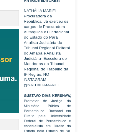
ANTIGOS EDITORES:
NATHÁLIA MARIEL:
Procuradora da
República. Já exerceu os
cargos de Procuradora
Autárquica e Fundacional
do Estado do Pará,
Analista Judiciária do
Tribunal Regional Eleitoral
do Amapá e Analista
Judiciária- Executora de
Mandados do Tribunal
Regional do Trabalho da
8ª Região. NO
INSTAGRAM:
@NATHALIAMARIEL.
GUSTAVO DIAS KERSHAW,
Promotor de Justiça do
Ministério Púbico de
Pernambuco. Bacharel em
Direito pela Universidade
Federal de Pernambuco e
especialista em Direito do
Estado pela Estácio de Sá.