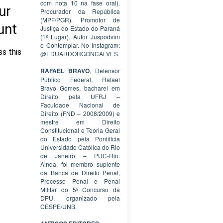
com nota 10 na fase oral).
Procurador da República
(MPF/PGR). Promotor de
Justiça do Estado do Paraná
(1º Lugar). Autor Juspodvim
e Contemplar. No Instagram:
@EDUARDORGONCALVES.
RAFAEL BRAVO
, Defensor
Público Federal, Rafael
Bravo Gomes, bacharel em
Direito pela UFRJ –
Faculdade Nacional de
Direito (FND – 2008/2009) e
mestre em Direito
Constitucional e Teoria Geral
do Estado pela Pontifícia
Universidade Católica do Rio
de Janeiro – PUC-Rio.
Ainda, foi membro suplente
da Banca de Direito Penal,
Processo Penal e Penal
Militar do 5º Concurso da
DPU, organizado pela
CESPE/UNB.