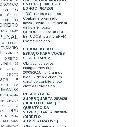
ESTUDO) - MÉDIO E
CONÔMICO
LONGO PRAZO!
DIREITO
Olá alunos e amigos.
AL PÚBLICO
Conforme prometido,
DIREITO
nossa postagem especial
DIREITO
de hoje é nosso
ITAR
direito
QUADRO HORÁRIO DE
 PENAL
ESTUDOS para o ENAM,
Exame Nacional ...
EITO PENAL
ENCIÁRIO
FÓRUM DO BLOG -
L
ESPAÇO PARA VOCÊS
DIREITO
SE AJUDAREM
DIREITO
DIREITO
Olá #concurseiros!
Inauguramos hoje,
ito sanitário
20/08/2019 , o fórum do
DIREITO
blog. A ideia é criar um
FUSOS E
canal de contato direto
RO
DIREITOS
entre os leitores do ...
HUMANOS
RESPOSTA DA
DOUTRINA
SUPERQUARTA 28/2026
DPEAP
EAM
(DIREITO PENAL) E
EPR
DPERJ
QUESTÃO DA
DPU
DPF
SUPERQUARTA 29/2026
O É QUE
(DIREITO
ADMINISTRATIVO)
EDITORES
Olá meus amigos, como
ECLARAÇÃO