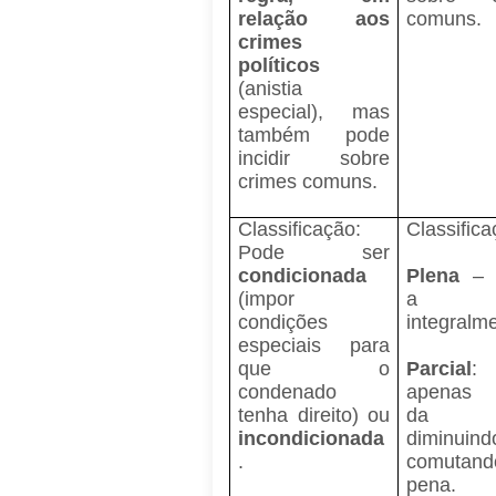
relação aos
comuns.
crimes
políticos
(anistia
especial), mas
também pode
incidir sobre
crimes comuns.
Classificação:
Classifica
Pode ser
condicionada
Plena
– a
(impor
a p
condições
integralm
especiais para
que o
Parcial
: 
condenado
apenas 
tenha direito) ou
da p
incondicionada
diminuin
.
comuta
pena.