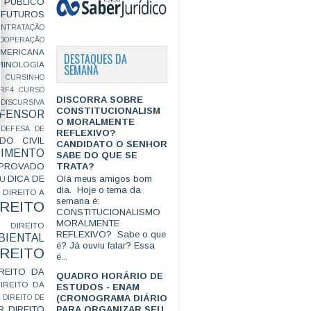
PÚBLICO
FUTUROS
ONTRATAÇÃO
OOPERAÇÃO
MERICANA
DESTAQUES DA
MINOLOGIA
SEMANA
CURSINHO
RF4
CURSO
DISCORRA SOBRE
ISCURSIVA
CONSTITUCIONALISM
FENSOR
O MORALMENTE
DEFESA DE
REFLEXIVO?
DO CIVIL
CANDIDATO O SENHOR
IMENTO
SABE DO QUE SE
TRATA?
ROVADO
DICA DE
Olá meus amigos bom
GU
dia. Hoje o tema da
DIREITO A
semana é:
IREITO
CONSTITUCIONALISMO
MORALMENTE
DIREITO
REFLEXIVO? Sabe o que
IENTAL
é? Já ouviu falar? Essa
IREITO
é...
IREITO DA
QUADRO HORÁRIO DE
IREITO DA
ESTUDOS - ENAM
(CRONOGRAMA DIÁRIO
L
DIREITO DE
R
DIREITO
PARA ORGANIZAR SEU