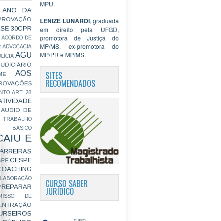
MPU.
 ANO DA
PROVAÇÃO
LENIZE LUNARDI
, graduada
ASE
30CPR
em direito pela UFGD,
promotora de Justiça do
ACORDO DE
MP/MS, ex-promotora do
R
ADVOCACIA
MP/PR e MP/MS.
AGU
LÍCIA
JUDICIÁRIO
AOS
SITES
ME
RECOMENDADOS
ROVAÇÕES
NTO
ART. 28
ATIVIDADE
AUDIO DE
 TRABALHO
BÁSICO
CAIU E
ARREIRAS
CESPE
SPE
COACHING
OLABORAÇÃO
CURSO SABER
PREPARAR
JURÍDICO
MISSO DE
ENTRAÇÃO
URSEIROS