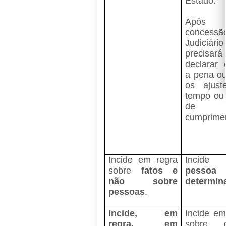
Estado.
Apó
concess
Judiciário
precisará
declarar 
a pena ou
os ajust
tempo ou
de
cumprime
Incide em regra
Incide 
sobre
fatos e
pessoa
não sobre
determin
pessoas
.
Incide, em
Incide em
regra, em
sobre c