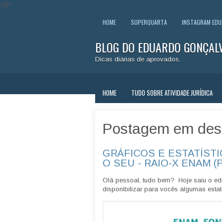
//]]>
HOME
SUPERQUARTA
INSTAGRAM ED
BLOG DO EDUARDO GONÇAL
Dicas diárias de aprovados.
HOME
TUDO SOBRE ATIVIDADE JURÍDICA
Postagem em des
GRÁFICOS E ESTATÍSTI
O SEU - RAIO-X ENAM (
Olá pessoal, tudo bem? Hoje saiu o edi
disponibilizar para vocês algumas estatí