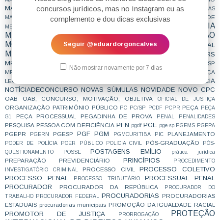
concursos jurídicos, mas no Instagram eu as
MAGISTRATURA ESTADUAL
MAGISTRATURA FEDERAL
MAIS LIDAS
MATERIAL
MATERIAL GRATUITO
MENTALIDADE
complemento e dou dicas exclusivas
MAMÃES
MEDICINA LEGAL
METODOLOGIA
MÉTODO
MERCADO DE TRABALHO
MESTRADO
MINISTÉRIO PÚBLICO
MOTIVAÇÃO
MINORIAS
Seguir @eduardorgoncalves
MOTIVACIONAL
MP
MPE
MPESTADUAL
MPAC
MPBA
MPCE
MPDFT
MPF
MPF29
MPFLOVERS
MPF 29
MPF; DIREITO PENAL
MPF28
MPFTEAM
MPMG
MPPR
MPMS
MPPE
MPRJ
MPSC
MPSP
MPMT
MPPA
Não mostrar novamente por 7 dias
MPTEAM
MPU
MPT
MUDANÇA DE JURISPRUDÊNCIA
MUDANÇA
NOTÍCIA
LEGISLATIVA
NCPC
NÃO CAI DESPENCA
NON REFOULEMENT
NOTÍCIADECONCURSO
NOVAS SÚMULAS
NOVIDADE
NOVO CPC
OAB
OAB; CONCURSO; MOTIVAÇÃO;
OBJETIVA
OFICIAL DE JUSTIÇA
ORGANIZAÇÃO
PATRIMÔNIO PÚBLICO
PEÇA
PC
PC/SP
PCDF
PCPR
PEÇA
PEÇA PROCESSUAL
PEGADINHA DE PROVA
G1
PENAL
PENALIDADES
PFN
PGE
PESQUISA
PESSOA COM DEFICIÊNCIA
pgdf
pge-sp
PGEMS
PGEPA
PGF
PGM
PGEPR
PGESP
PLANEJAMENTO
PGERN
PGMCURITIBA
PIC
PÓS-GRADUAÇÃO
PODER DE POLÍCIA
POER PÚBLICO
POLICIA CIVIL
PÓS-
POSTAGENS EMÍLIO
QUESTIONAMENTO
POSSE
prática jurídica
PRINCÍPIOS
PREPARAÇÃO
PREVIDENCIÁRIO
PROCEDIMENTO
PROCESSO COLETIVO
PROCESSO CIVIL
INVESTIGATÓRIO CRIMINAL
PROCESSO PENAL
PROCESSUAL PENAL
PROCESSO TRIBUTÁRIO
PROCURADOR
PROCURADOR DA REPÚBLICA
PROCURADOR DO
PROCURADORIAS
PROCURADORIAS
TRABALHO
PROCURADOR FEDERAL
ESTADUAIS
procuradorias municipais
PROMOÇÃO DA IGUALDADE RACIAL
PROTEÇÃO
PROMOTOR DE JUSTIÇA
PRORROGAÇÃO