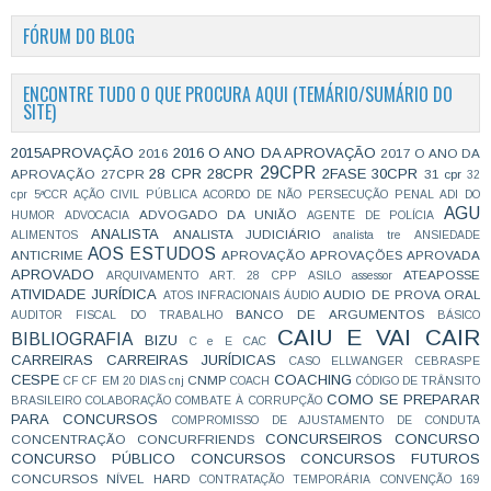
FÓRUM DO BLOG
ENCONTRE TUDO O QUE PROCURA AQUI (TEMÁRIO/SUMÁRIO DO
SITE)
2015APROVAÇÃO
2016 O ANO DA APROVAÇÃO
2016
2017 O ANO DA
29CPR
28 CPR
28CPR
2FASE
30CPR
APROVAÇÃO
27CPR
31 cpr
32
cpr
5ªCCR
AÇÃO CIVIL PÚBLICA
ACORDO DE NÃO PERSECUÇÃO PENAL
ADI DO
AGU
ADVOGADO DA UNIÃO
HUMOR
ADVOCACIA
AGENTE DE POLÍCIA
ANALISTA
ANALISTA JUDICIÁRIO
ALIMENTOS
analista tre
ANSIEDADE
AOS ESTUDOS
ANTICRIME
APROVAÇÃO
APROVAÇÕES
APROVADA
APROVADO
ATEAPOSSE
ARQUIVAMENTO
ART. 28 CPP
ASILO
assessor
ATIVIDADE JURÍDICA
AUDIO DE PROVA ORAL
ATOS INFRACIONAIS
ÁUDIO
BANCO DE ARGUMENTOS
AUDITOR FISCAL DO TRABALHO
BÁSICO
CAIU E VAI CAIR
BIBLIOGRAFIA
BIZU
C e E
CAC
CARREIRAS
CARREIRAS JURÍDICAS
CASO ELLWANGER
CEBRASPE
CESPE
COACHING
CNMP
CF
CF EM 20 DIAS
cnj
COACH
CÓDIGO DE TRÂNSITO
COMO SE PREPARAR
BRASILEIRO
COLABORAÇÃO
COMBATE À CORRUPÇÃO
PARA CONCURSOS
COMPROMISSO DE AJUSTAMENTO DE CONDUTA
CONCURSEIROS
CONCURSO
CONCENTRAÇÃO
CONCURFRIENDS
CONCURSO PÚBLICO
CONCURSOS
CONCURSOS FUTUROS
CONCURSOS NÍVEL HARD
CONTRATAÇÃO TEMPORÁRIA
CONVENÇÃO 169