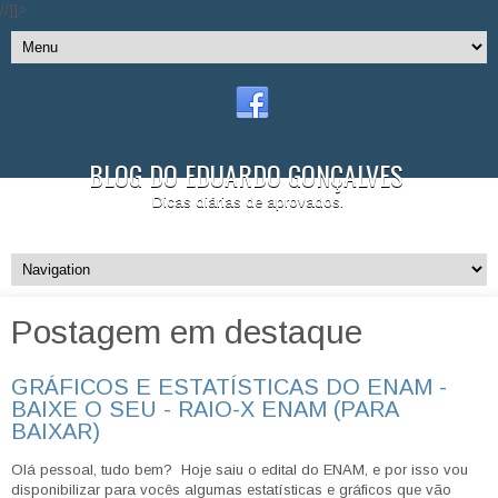
//]]>
BLOG DO EDUARDO GONÇALVES
Dicas diárias de aprovados.
Postagem em destaque
GRÁFICOS E ESTATÍSTICAS DO ENAM -
BAIXE O SEU - RAIO-X ENAM (PARA
BAIXAR)
Olá pessoal, tudo bem? Hoje saiu o edital do ENAM, e por isso vou
disponibilizar para vocês algumas estatísticas e gráficos que vão