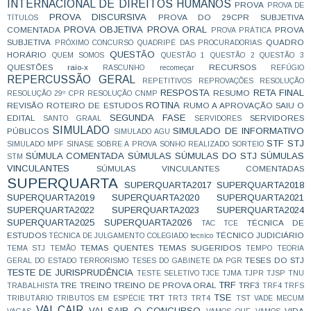
INTERNACIONAL DE DIREITOS HUMANOS
PROVA
PROVA DE
PROVA DISCURSIVA
PROVA DO 29CPR SUBJETIVA
TÍTULOS
PROVA OBJETIVA
PROVA ORAL
COMENTADA
PROVA
PROVA PRÁTICA
SUBJETIVA
QUADRO
PRÓXIMO CONCURSO
QUADRIPÉ DAS PROCURADORIAS
QUESTÃO
HORÁRIO
QUEM SOMOS
QUESTÃO 1
QUESTÃO 2
QUESTÃO 3
QUESTÕES
raio-x
RECURSOS
RASCUNHO
recomeçar
REFÚGIO
REPERCUSSÃO GERAL
REPETITIVOS
REPROVAÇÕES
RESOLUÇÃO
RESPOSTA
RETA FINAL
RESUMO
RESOLUÇÃO 29º CPR
RESOLUÇÃO CNMP
ROTINA
REVISÃO
ROTEIRO DE ESTUDOS
RUMO A APROVAÇÃO
SAIU O
SEGUNDA FASE
EDITAL
SERVIDORES
SANTO GRAAL
SERVIDORES
SIMULADO
SIMULADO DE INFORMATIVO
PÚBLICOS
SIMULADO AGU
STF
STJ
SIMULADO MPF
SINASE
SOBRE A PROVA
SONHO REALIZADO
SORTEIO
SÚMULA COMENTADA
SÚMULAS
SÚMULAS DO STJ
SÚMULAS
STM
VINCULANTES
SÚMULAS VINCULANTES COMENTADAS
SUPERQUARTA
SUPERQUARTA2017
SUPERQUARTA2018
SUPERQUARTA2019
SUPERQUARTA2020
SUPERQUARTA2021
SUPERQUARTA2022
SUPERQUARTA2023
SUPERQUARTA2024
SUPERQUARTA2025
SUPERQUARTA2026
TÉCNICA DE
TAC
TCE
ESTUDOS
TÉCNICO JUDICIÁRIO
TÉCNICA DE JULGAMENTO COLEGIADO
tecnico
TEMAS QUENTES
TEMAS SUGERIDOS
TEMA STJ
TEMÃO
TEMPO
TEORIA
TESES DO STJ
GERAL DO ESTADO
TERRORISMO
TESES DO GABINETE DA PGR
TESTE DE JURISPRUDÊNCIA
TESTE SELETIVO
TJCE
TJMA
TJPR
TJSP
TNU
TRF
TRE
TREINO
TREINO DE PROVA ORAL
TRF3
TRABALHISTA
TRF4
TRFS
TSE
TRT
TRIBUTÁRIO
TRIBUTOS EM ESPÉCIE
TRT3
TRT4
TST
VADE MECUM
VAI CAIR
VAI SAIR O CONCURSO
VIDA