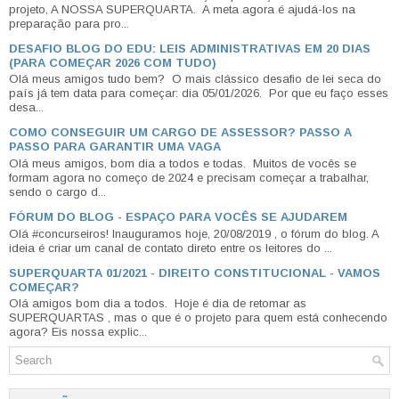
projeto, A NOSSA SUPERQUARTA. A meta agora é ajudá-los na
preparação para pro...
DESAFIO BLOG DO EDU: LEIS ADMINISTRATIVAS EM 20 DIAS
(PARA COMEÇAR 2026 COM TUDO)
Olá meus amigos tudo bem? O mais clássico desafio de lei seca do
país já tem data para começar: dia 05/01/2026. Por que eu faço esses
desa...
COMO CONSEGUIR UM CARGO DE ASSESSOR? PASSO A
PASSO PARA GARANTIR UMA VAGA
Olá meus amigos, bom dia a todos e todas. Muitos de vocês se
formam agora no começo de 2024 e precisam começar a trabalhar,
sendo o cargo d...
FÓRUM DO BLOG - ESPAÇO PARA VOCÊS SE AJUDAREM
Olá #concurseiros! Inauguramos hoje, 20/08/2019 , o fórum do blog. A
ideia é criar um canal de contato direto entre os leitores do ...
SUPERQUARTA 01/2021 - DIREITO CONSTITUCIONAL - VAMOS
COMEÇAR?
Olá amigos bom dia a todos. Hoje é dia de retomar as
SUPERQUARTAS , mas o que é o projeto para quem está conhecendo
agora? Eis nossa explic...