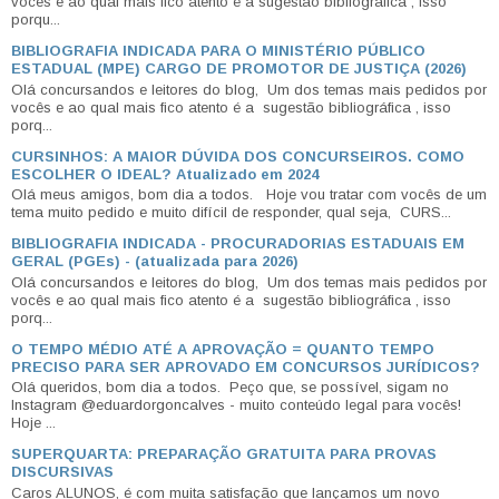
vocês e ao qual mais fico atento é a sugestão bibliográfica , isso
porqu...
BIBLIOGRAFIA INDICADA PARA O MINISTÉRIO PÚBLICO
ESTADUAL (MPE) CARGO DE PROMOTOR DE JUSTIÇA (2026)
Olá concursandos e leitores do blog, Um dos temas mais pedidos por
vocês e ao qual mais fico atento é a sugestão bibliográfica , isso
porq...
CURSINHOS: A MAIOR DÚVIDA DOS CONCURSEIROS. COMO
ESCOLHER O IDEAL? Atualizado em 2024
Olá meus amigos, bom dia a todos. Hoje vou tratar com vocês de um
tema muito pedido e muito difícil de responder, qual seja, CURS...
BIBLIOGRAFIA INDICADA - PROCURADORIAS ESTADUAIS EM
GERAL (PGEs) - (atualizada para 2026)
Olá concursandos e leitores do blog, Um dos temas mais pedidos por
vocês e ao qual mais fico atento é a sugestão bibliográfica , isso
porq...
O TEMPO MÉDIO ATÉ A APROVAÇÃO = QUANTO TEMPO
PRECISO PARA SER APROVADO EM CONCURSOS JURÍDICOS?
Olá queridos, bom dia a todos. Peço que, se possível, sigam no
Instagram @eduardorgoncalves - muito conteúdo legal para vocês!
Hoje ...
SUPERQUARTA: PREPARAÇÃO GRATUITA PARA PROVAS
DISCURSIVAS
Caros ALUNOS, é com muita satisfação que lançamos um novo