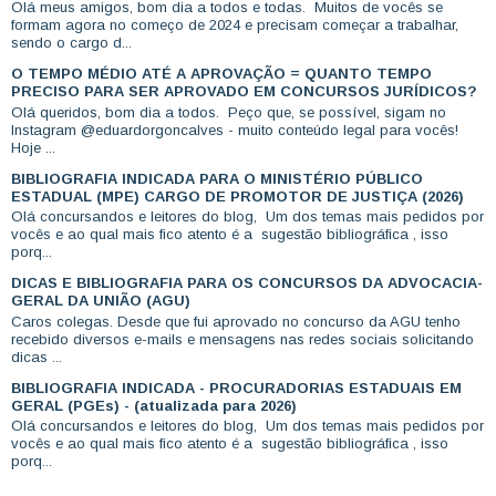
Olá meus amigos, bom dia a todos e todas. Muitos de vocês se
formam agora no começo de 2024 e precisam começar a trabalhar,
sendo o cargo d...
O TEMPO MÉDIO ATÉ A APROVAÇÃO = QUANTO TEMPO
PRECISO PARA SER APROVADO EM CONCURSOS JURÍDICOS?
Olá queridos, bom dia a todos. Peço que, se possível, sigam no
Instagram @eduardorgoncalves - muito conteúdo legal para vocês!
Hoje ...
BIBLIOGRAFIA INDICADA PARA O MINISTÉRIO PÚBLICO
ESTADUAL (MPE) CARGO DE PROMOTOR DE JUSTIÇA (2026)
Olá concursandos e leitores do blog, Um dos temas mais pedidos por
vocês e ao qual mais fico atento é a sugestão bibliográfica , isso
porq...
DICAS E BIBLIOGRAFIA PARA OS CONCURSOS DA ADVOCACIA-
GERAL DA UNIÃO (AGU)
Caros colegas. Desde que fui aprovado no concurso da AGU tenho
recebido diversos e-mails e mensagens nas redes sociais solicitando
dicas ...
BIBLIOGRAFIA INDICADA - PROCURADORIAS ESTADUAIS EM
GERAL (PGEs) - (atualizada para 2026)
Olá concursandos e leitores do blog, Um dos temas mais pedidos por
vocês e ao qual mais fico atento é a sugestão bibliográfica , isso
porq...