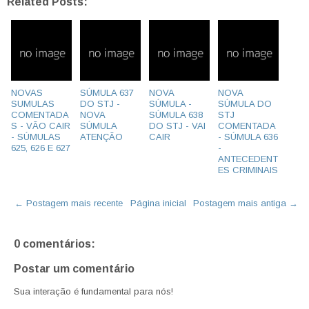
Related Posts:
NOVAS
SÚMULA 637
NOVA
NOVA
SUMULAS
DO STJ -
SÚMULA -
SÚMULA DO
COMENTADA
NOVA
SÚMULA 638
STJ
S - VÃO CAIR
SÚMULA
DO STJ - VAI
COMENTADA
- SÚMULAS
ATENÇÃO
CAIR
- SÚMULA 636
625, 626 E 627
-
ANTECEDENT
ES CRIMINAIS
← Postagem mais recente
Página inicial
Postagem mais antiga →
0 comentários:
Postar um comentário
Sua interação é fundamental para nós!