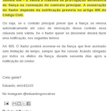
Súmula 656 – É válida a cláusula de prorrogação automática
de fiança na renovação do contrato principal. A exoneração
do fiador depende da notificação prevista no artigo 835 do
Código Civil.
Ou seja, se o contrato principal prever que a fiança se renova
automaticamente em caso de renovação desse contrato essa
cláusula será válida. Se o fiador quiser se desonerar deverá fazer
uma notificação, nos seguintes termos:
Art. 835. O fiador poderá exonerar-se da fiança que tiver assinado
sem limitação de tempo, sempre que lhe convier, ficando obrigado
por todos os efeitos da fiança, durante sessenta dias após a
notificação do credor.
Certo gente?
Eduardo, em14/11/22
No instagram @eduardorgoncalves