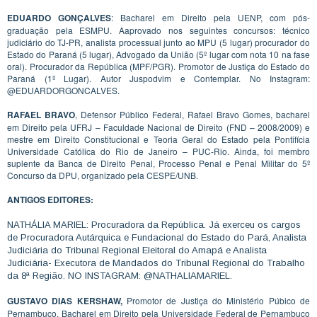
EDUARDO GONÇALVES
: Bacharel em Direito pela UENP, com pós-
graduação pela ESMPU. Aaprovado nos seguintes concursos: técnico
judiciário do TJ-PR, analista processual junto ao MPU (5 lugar) procurador do
Estado do Paraná (5 lugar), Advogado da União (5º lugar com nota 10 na fase
oral). Procurador da República (MPF/PGR). Promotor de Justiça do Estado do
Paraná (1º Lugar). Autor Juspodvim e Contemplar. No Instagram:
@EDUARDORGONCALVES.
RAFAEL BRAVO
, Defensor Público Federal, Rafael Bravo Gomes, bacharel
em Direito pela UFRJ – Faculdade Nacional de Direito (FND – 2008/2009) e
mestre em Direito Constitucional e Teoria Geral do Estado pela Pontifícia
Universidade Católica do Rio de Janeiro – PUC-Rio. Ainda, foi membro
suplente da Banca de Direito Penal, Processo Penal e Penal Militar do 5º
Concurso da DPU, organizado pela CESPE/UNB.
ANTIGOS EDITORES:
NATHÁLIA MARIEL: Procuradora da República. Já exerceu os cargos
de Procuradora Autárquica e Fundacional do Estado do Pará, Analista
Judiciária do Tribunal Regional Eleitoral do Amapá e Analista
Judiciária- Executora de Mandados do Tribunal Regional do Trabalho
da 8ª Região. NO INSTAGRAM: @NATHALIAMARIEL.
GUSTAVO DIAS KERSHAW,
Promotor de Justiça do Ministério Púbico de
Pernambuco. Bacharel em Direito pela Universidade Federal de Pernambuco