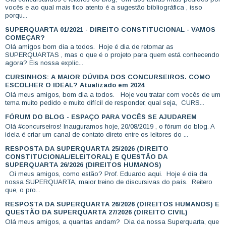
vocês e ao qual mais fico atento é a sugestão bibliográfica , isso
porqu...
SUPERQUARTA 01/2021 - DIREITO CONSTITUCIONAL - VAMOS
COMEÇAR?
Olá amigos bom dia a todos. Hoje é dia de retomar as
SUPERQUARTAS , mas o que é o projeto para quem está conhecendo
agora? Eis nossa explic...
CURSINHOS: A MAIOR DÚVIDA DOS CONCURSEIROS. COMO
ESCOLHER O IDEAL? Atualizado em 2024
Olá meus amigos, bom dia a todos. Hoje vou tratar com vocês de um
tema muito pedido e muito difícil de responder, qual seja, CURS...
FÓRUM DO BLOG - ESPAÇO PARA VOCÊS SE AJUDAREM
Olá #concurseiros! Inauguramos hoje, 20/08/2019 , o fórum do blog. A
ideia é criar um canal de contato direto entre os leitores do ...
RESPOSTA DA SUPERQUARTA 25/2026 (DIREITO
CONSTITUCIONAL/ELEITORAL) E QUESTÃO DA
SUPERQUARTA 26/2026 (DIREITOS HUMANOS)
Oi meus amigos, como estão? Prof. Eduardo aqui. Hoje é dia da
nossa SUPERQUARTA, maior treino de discursivas do país. Reitero
que, o pro...
RESPOSTA DA SUPERQUARTA 26/2026 (DIREITOS HUMANOS) E
QUESTÃO DA SUPERQUARTA 27/2026 (DIREITO CIVIL)
Olá meus amigos, a quantas andam? Dia da nossa Superquarta, que