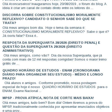
Olá #concurseiros! Inauguramos hoje, 20/08/2019 , o fórum do blog. A
ideia é criar um canal de contato direto entre os leitores do ...
DISCORRA SOBRE CONSTITUCIONALISMO MORALMENTE
REFLEXIVO? CANDIDATO O SENHOR SABE DO QUE SE
TRATA?
Olá meus amigos bom dia. Hoje o tema da semana é:
CONSTITUCIONALISMO MORALMENTE REFLEXIVO? Sabe o que é?
Já ouviu falar? Essa é...
RESPOSTA DA SUPERQUARTA 28/2026 (DIREITO PENAL) E
QUESTÃO DA SUPERQUARTA 29/2026 (DIREITO
ADMINISTRATIVO)
Olá meus amigos, como vão? Dia da nossa Superquarta, que já
conta com mais de 12 mil respostas corrigidas! Somos o maior treino
grátis de ...
QUADRO HORÁRIO DE ESTUDOS - ENAM (CRONOGRAMA
DIÁRIO PARA ORGANIZAR SEU ESTUDO) - MÉDIO E LONGO
PRAZO!
Olá alunos e amigos. Conforme prometido, nossa postagem
especial de hoje é nosso QUADRO HORÁRIO DE ESTUDOS para o
ENAM, Exame Nacional ...
MPSP - PROVA ATÍPICA, NOTA DE CORTE MAIS BAIXA!
Olá meus amigos, tudo bem? Bom dia! Ontem tivemos a prova do
MPSP, tradicionalmente conhecida por apresentar enunciados objetivos
e uma prov...