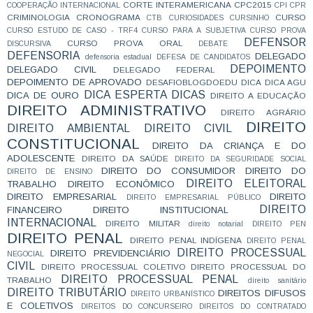
CORTE INTERAMERICANA
CPC2015
COOPERAÇÃO INTERNACIONAL
CPI
CPR
CRIMINOLOGIA
CRONOGRAMA
CURSO
CTB
CURIOSIDADES
CURSINHO
CURSO ESTUDO DE CASO - TRF4
CURSO PARA A SUBJETIVA
CURSO PROVA
DEFENSOR
CURSO PROVA ORAL
DISCURSIVA
DEBATE
DEFENSORIA
DELEGADO
defensoria estadual
DEFESA DE CANDIDATOS
DEPOIMENTO
DELEGADO CIVIL
DELEGADO FEDERAL
DEPOIMENTO DE APROVADO
DESAFIOBLOGDOEDU
DICA
DICA AGU
DICA ESPERTA
DICAS
DICA DE OURO
DIREITO A EDUCAÇÃO
DIREITO ADMINISTRATIVO
DIREITO AGRÁRIO
DIREITO
DIREITO AMBIENTAL
DIREITO CIVIL
CONSTITUCIONAL
DIREITO DA CRIANÇA E DO
ADOLESCENTE
DIREITO DA SAÚDE
DIREITO DA SEGURIDADE SOCIAL
DIREITO DO CONSUMIDOR
DIREITO DO
DIREITO DE ENSINO
DIREITO ELEITORAL
TRABALHO
DIREITO ECONÔMICO
DIREITO EMPRESARIAL
DIREITO
DIREITO EMPRESARIAL PÚBLICO
DIREITO
FINANCEIRO
DIREITO INSTITUCIONAL
INTERNACIONAL
DIREITO MILITAR
direito notarial
DIREITO PEN
DIREITO PENAL
DIREITO PENAL INDÍGENA
DIREITO PENAL
DIREITO PROCESSUAL
DIREITO PREVIDENCIÁRIO
NEGOCIAL
CIVIL
DIREITO PROCESSUAL COLETIVO
DIREITO PROCESSUAL DO
DIREITO PROCESSUAL PENAL
TRABALHO
direito sanitário
DIREITO TRIBUTÁRIO
DIREITOS DIFUSOS
DIREITO URBANÍSTICO
E COLETIVOS
DIREITOS DO CONCURSEIRO
DIREITOS DO CONTRATADO