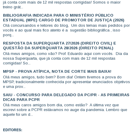
já conta com mais de 12 mil respostas corrigidas! Somos o maior
treino grát...
BIBLIOGRAFIA INDICADA PARA O MINISTÉRIO PÚBLICO
ESTADUAL (MPE) CARGO DE PROMOTOR DE JUSTIÇA (2026)
Olá concursandos e leitores do blog, Um dos temas mais pedidos por
vocês e ao qual mais fico atento é a sugestão bibliográfica , isso
porq...
RESPOSTA DA SUPERQUARTA 27/2026 (DIREITO CIVIL) E
QUESTÃO DA SUPERQUARTA 28/2026 (DIREITO PENAL)
Olá meus amigos, como vão? Prof. Eduardo aqui com vocês. Dia da
nossa Superquarta, que já conta com mais de 12 mil respostas
corrigidas! So...
MPSP - PROVA ATÍPICA, NOTA DE CORTE MAIS BAIXA!
Olá meus amigos, tudo bem? Bom dia! Ontem tivemos a prova do
MPSP, tradicionalmente conhecida por apresentar enunciados objetivos
e uma prov...
SAIU - CONCURSO PARA DELEGADO DA PC/PR - AS PRIMEIRAS
DICAS PARA PCPR
Olá meus caros amigos bom dia, como estão? A última vez que
escrevi sobre a PCPR estávamos no auge da pandemia. Lembro que
aquele foi um d...
EDITORES: