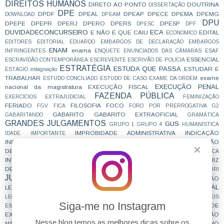
DIREITOS HUMANOS
DIRETO AO PONTO
DOUTRINA
DISSERTAÇÃO
DPE
DPDF
DPEAL
DPEAP
DPECE
DPEMA
DPEMG
DOWNLOAD
DPEAM
DPU
DPEPE
DPEPR
DPERJ
DPERO
DPERS
DPESP
DPESC
DPF
DUVIDADECONCURSEIRO
ECA
E NÃO É QUE CAIU
EDITAL
ECONOMICO
EDITORES
EDITORIAL
EDUARDO
EMBARGOS DE DECLARAÇÃO
EMBARGOS
ENAM
enama
INFRINGENTES
ENQUETE
ENUNCIADOS DAS CÂMARAS
ESAF
ESSENCIAL
ESCRAVIDÃO CONTEMPORÂNEA
ESCREVENTE
ESCRIVÃO DE POLÍCIA
ESTRATÉGIA
ESTUDA QUE PASSA
ESTUDAR E
ESTÁGIO
estagnação
TRABALHAR
exame
ESTUDO CONCILIADO
ESTUDO DE CASO
EXAME DA ORDEM
EXECUÇÃO PENAL
nacional da magistratura
EXECUÇÃO FISCAL
FAZENDA PÚBLICA
EXERCÍCIOS
EXTRAJUDICIAL
FEMINIZAÇÃO
FERIADO
FILOSOFIA
FOCO
FGV
FICA
FORO POR PRERROGATIVA
G2
GABARITO
GABARITO EXTRAOFICIAL
GABARITANDO
GRAMÁTICA
GRANDES JULGAMENTOS
GUS
GRUPO 1
GRUPO 4
HUMANÍSTICA
IMPROBIDADE ADMINISTRATIVA
INDICAÇÃO
IDADE
IMPORTANTE
INFORMATIVOS
INFORMAÇÃO
INSCRIÇÃO
INQUÉRITO POLICIAL
✕
DEFINITIVA
INSPIRAÇÃO
INSS
INSTAGRAM
INTERCEPTAÇÃO TELEFÔNICA
INTERNACIONAL
JUIZ
INTERPRETAÇÃO
JUDICIALIZAÇÃO
JUIZ DAS GARANTIAS
DE DIREITO
JUIZ ESTADUAL
JUIZ FEDERAL
JUIZADO ESPECIAL
JURI
JURISPRUDENCIA
JURISPRUDÊNCIA EM TESES
LEGISLAÇÃO
LEGISLAÇÃO PENAL ESPECIAL
LEGISLAÇÃO INTERNACIONAL
LEI NOVA
LEI SECA
LEGITIMIDADE
LEI DE ORGANIZAÇÕES CRIMINOSAS
LEIS
Siga-me no Instagram
LIBERDADE DE
ESQUEMATIZADAS
LEIS GRIFADAS
LEIS SISTEMATIZADAS
EXPRESSÃO
LÍNGUA PORTUGUESA
LOTAÇÃO
LINDB
LISTA SUJA
LIVE
LIVRO
Nesse blog temos as melhores dicas sobre os
MAGISTRATURA
MAGISTRATURA DO TRABALHO
MACETE