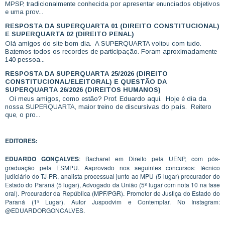
MPSP, tradicionalmente conhecida por apresentar enunciados objetivos
e uma prov...
RESPOSTA DA SUPERQUARTA 01 (DIREITO CONSTITUCIONAL)
E SUPERQUARTA 02 (DIREITO PENAL)
Olá amigos do site bom dia. A SUPERQUARTA voltou com tudo.
Batemos todos os recordes de participação. Foram aproximadamente
140 pessoa...
RESPOSTA DA SUPERQUARTA 25/2026 (DIREITO
CONSTITUCIONAL/ELEITORAL) E QUESTÃO DA
SUPERQUARTA 26/2026 (DIREITOS HUMANOS)
Oi meus amigos, como estão? Prof. Eduardo aqui. Hoje é dia da
nossa SUPERQUARTA, maior treino de discursivas do país. Reitero
que, o pro...
EDITORES:
EDUARDO GONÇALVES
: Bacharel em Direito pela UENP, com pós-
graduação pela ESMPU. Aaprovado nos seguintes concursos: técnico
judiciário do TJ-PR, analista processual junto ao MPU (5 lugar) procurador do
Estado do Paraná (5 lugar), Advogado da União (5º lugar com nota 10 na fase
oral). Procurador da República (MPF/PGR). Promotor de Justiça do Estado do
Paraná (1º Lugar). Autor Juspodvim e Contemplar. No Instagram:
@EDUARDORGONCALVES.