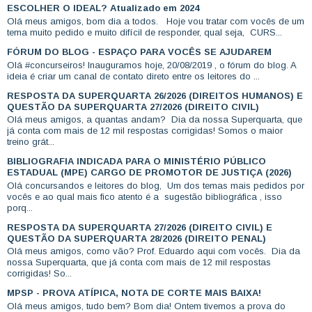
ESCOLHER O IDEAL? Atualizado em 2024
Olá meus amigos, bom dia a todos. Hoje vou tratar com vocês de um
tema muito pedido e muito difícil de responder, qual seja, CURS...
FÓRUM DO BLOG - ESPAÇO PARA VOCÊS SE AJUDAREM
Olá #concurseiros! Inauguramos hoje, 20/08/2019 , o fórum do blog. A
ideia é criar um canal de contato direto entre os leitores do ...
RESPOSTA DA SUPERQUARTA 26/2026 (DIREITOS HUMANOS) E
QUESTÃO DA SUPERQUARTA 27/2026 (DIREITO CIVIL)
Olá meus amigos, a quantas andam? Dia da nossa Superquarta, que
já conta com mais de 12 mil respostas corrigidas! Somos o maior
treino grát...
BIBLIOGRAFIA INDICADA PARA O MINISTÉRIO PÚBLICO
ESTADUAL (MPE) CARGO DE PROMOTOR DE JUSTIÇA (2026)
Olá concursandos e leitores do blog, Um dos temas mais pedidos por
vocês e ao qual mais fico atento é a sugestão bibliográfica , isso
porq...
RESPOSTA DA SUPERQUARTA 27/2026 (DIREITO CIVIL) E
QUESTÃO DA SUPERQUARTA 28/2026 (DIREITO PENAL)
Olá meus amigos, como vão? Prof. Eduardo aqui com vocês. Dia da
nossa Superquarta, que já conta com mais de 12 mil respostas
corrigidas! So...
MPSP - PROVA ATÍPICA, NOTA DE CORTE MAIS BAIXA!
Olá meus amigos, tudo bem? Bom dia! Ontem tivemos a prova do