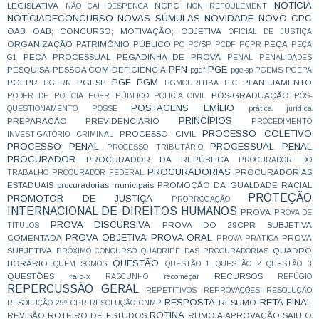
NOTÍCIA
LEGISLATIVA
NCPC
NÃO CAI DESPENCA
NON REFOULEMENT
NOTÍCIADECONCURSO
NOVAS SÚMULAS
NOVIDADE
NOVO CPC
OAB
OAB; CONCURSO; MOTIVAÇÃO;
OBJETIVA
OFICIAL DE JUSTIÇA
ORGANIZAÇÃO
PATRIMÔNIO PÚBLICO
PEÇA
PC
PC/SP
PCDF
PCPR
PEÇA
PEÇA PROCESSUAL
PEGADINHA DE PROVA
G1
PENAL
PENALIDADES
PFN
PGE
PESQUISA
PESSOA COM DEFICIÊNCIA
pgdf
pge-sp
PGEMS
PGEPA
PGF
PGM
PGEPR
PGESP
PLANEJAMENTO
PGERN
PGMCURITIBA
PIC
PÓS-GRADUAÇÃO
PODER DE POLÍCIA
POER PÚBLICO
POLICIA CIVIL
PÓS-
POSTAGENS EMÍLIO
QUESTIONAMENTO
POSSE
prática jurídica
PRINCÍPIOS
PREPARAÇÃO
PREVIDENCIÁRIO
PROCEDIMENTO
PROCESSO COLETIVO
PROCESSO CIVIL
INVESTIGATÓRIO CRIMINAL
PROCESSO PENAL
PROCESSUAL PENAL
PROCESSO TRIBUTÁRIO
PROCURADOR
PROCURADOR DA REPÚBLICA
PROCURADOR DO
PROCURADORIAS
PROCURADORIAS
TRABALHO
PROCURADOR FEDERAL
ESTADUAIS
procuradorias municipais
PROMOÇÃO DA IGUALDADE RACIAL
PROTEÇÃO
PROMOTOR DE JUSTIÇA
PRORROGAÇÃO
INTERNACIONAL DE DIREITOS HUMANOS
PROVA
PROVA DE
PROVA DISCURSIVA
PROVA DO 29CPR SUBJETIVA
TÍTULOS
PROVA OBJETIVA
PROVA ORAL
COMENTADA
PROVA
PROVA PRÁTICA
SUBJETIVA
QUADRO
PRÓXIMO CONCURSO
QUADRIPÉ DAS PROCURADORIAS
QUESTÃO
HORÁRIO
QUEM SOMOS
QUESTÃO 1
QUESTÃO 2
QUESTÃO 3
QUESTÕES
raio-x
RECURSOS
RASCUNHO
recomeçar
REFÚGIO
REPERCUSSÃO GERAL
REPETITIVOS
REPROVAÇÕES
RESOLUÇÃO
RESPOSTA
RETA FINAL
RESUMO
RESOLUÇÃO 29º CPR
RESOLUÇÃO CNMP
ROTINA
REVISÃO
ROTEIRO DE ESTUDOS
RUMO A APROVAÇÃO
SAIU O