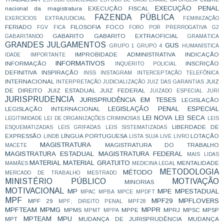
EXECUÇÃO PENAL
nacional da magistratura
EXECUÇÃO FISCAL
FAZENDA PÚBLICA
EXERCÍCIOS
EXTRAJUDICIAL
FEMINIZAÇÃO
FERIADO
FILOSOFIA
FOCO
FGV
FICA
FORO POR PRERROGATIVA
G2
GABARITO
GABARITO EXTRAOFICIAL
GABARITANDO
GRAMÁTICA
GRANDES JULGAMENTOS
GUS
GRUPO 1
GRUPO 4
HUMANÍSTICA
IMPROBIDADE ADMINISTRATIVA
INDICAÇÃO
IDADE
IMPORTANTE
INFORMATIVOS
INFORMAÇÃO
INSCRIÇÃO
INQUÉRITO POLICIAL
DEFINITIVA
INSPIRAÇÃO
INSS
INSTAGRAM
INTERCEPTAÇÃO TELEFÔNICA
INTERNACIONAL
JUIZ
INTERPRETAÇÃO
JUDICIALIZAÇÃO
JUIZ DAS GARANTIAS
DE DIREITO
JUIZ ESTADUAL
JUIZ FEDERAL
JUIZADO ESPECIAL
JURI
JURISPRUDENCIA
JURISPRUDÊNCIA EM TESES
LEGISLAÇÃO
LEGISLAÇÃO PENAL ESPECIAL
LEGISLAÇÃO INTERNACIONAL
LEI NOVA
LEI SECA
LEGITIMIDADE
LEI DE ORGANIZAÇÕES CRIMINOSAS
LEIS
LIBERDADE DE
ESQUEMATIZADAS
LEIS GRIFADAS
LEIS SISTEMATIZADAS
EXPRESSÃO
LÍNGUA PORTUGUESA
LOTAÇÃO
LINDB
LISTA SUJA
LIVE
LIVRO
MAGISTRATURA
MAGISTRATURA DO TRABALHO
MACETE
MAGISTRATURA ESTADUAL
MAGISTRATURA FEDERAL
MAIS LIDAS
MATERIAL
MATERIAL GRATUITO
MENTALIDADE
MAMÃES
MEDICINA LEGAL
METODOLOGIA
MÉTODO
MERCADO DE TRABALHO
MESTRADO
MINISTÉRIO PÚBLICO
MOTIVAÇÃO
MINORIAS
MOTIVACIONAL
MP
MPE
MPESTADUAL
MPAC
MPBA
MPCE
MPDFT
MPF
MPF29
MPFLOVERS
MPF 29
MPF; DIREITO PENAL
MPF28
MPFTEAM
MPMG
MPPR
MPMS
MPPE
MPRJ
MPSC
MPSP
MPMT
MPPA
MPTEAM
MPU
MPT
MUDANÇA DE JURISPRUDÊNCIA
MUDANÇA