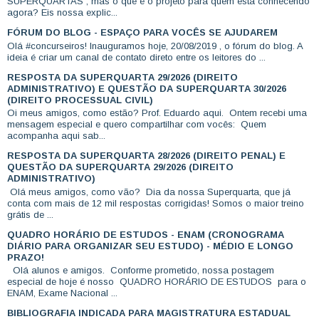
SUPERQUARTAS , mas o que é o projeto para quem está conhecendo
agora? Eis nossa explic...
FÓRUM DO BLOG - ESPAÇO PARA VOCÊS SE AJUDAREM
Olá #concurseiros! Inauguramos hoje, 20/08/2019 , o fórum do blog. A
ideia é criar um canal de contato direto entre os leitores do ...
RESPOSTA DA SUPERQUARTA 29/2026 (DIREITO
ADMINISTRATIVO) E QUESTÃO DA SUPERQUARTA 30/2026
(DIREITO PROCESSUAL CIVIL)
Oi meus amigos, como estão? Prof. Eduardo aqui. Ontem recebi uma
mensagem especial e quero compartilhar com vocês: Quem
acompanha aqui sab...
RESPOSTA DA SUPERQUARTA 28/2026 (DIREITO PENAL) E
QUESTÃO DA SUPERQUARTA 29/2026 (DIREITO
ADMINISTRATIVO)
Olá meus amigos, como vão? Dia da nossa Superquarta, que já
conta com mais de 12 mil respostas corrigidas! Somos o maior treino
grátis de ...
QUADRO HORÁRIO DE ESTUDOS - ENAM (CRONOGRAMA
DIÁRIO PARA ORGANIZAR SEU ESTUDO) - MÉDIO E LONGO
PRAZO!
Olá alunos e amigos. Conforme prometido, nossa postagem
especial de hoje é nosso QUADRO HORÁRIO DE ESTUDOS para o
ENAM, Exame Nacional ...
BIBLIOGRAFIA INDICADA PARA MAGISTRATURA ESTADUAL