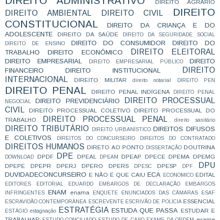
DIREITO ADMINISTRATIVO
DIREITO AGRÁRIO
DIREITO
DIREITO AMBIENTAL
DIREITO CIVIL
CONSTITUCIONAL
DIREITO DA CRIANÇA E DO
ADOLESCENTE
DIREITO DA SAÚDE
DIREITO DA SEGURIDADE SOCIAL
DIREITO DO CONSUMIDOR
DIREITO DO
DIREITO DE ENSINO
DIREITO ELEITORAL
TRABALHO
DIREITO ECONÔMICO
DIREITO EMPRESARIAL
DIREITO
DIREITO EMPRESARIAL PÚBLICO
DIREITO
FINANCEIRO
DIREITO INSTITUCIONAL
INTERNACIONAL
DIREITO MILITAR
direito notarial
DIREITO PEN
DIREITO PENAL
DIREITO PENAL INDÍGENA
DIREITO PENAL
DIREITO PROCESSUAL
DIREITO PREVIDENCIÁRIO
NEGOCIAL
CIVIL
DIREITO PROCESSUAL COLETIVO
DIREITO PROCESSUAL DO
DIREITO PROCESSUAL PENAL
TRABALHO
direito sanitário
DIREITO TRIBUTÁRIO
DIREITOS DIFUSOS
DIREITO URBANÍSTICO
E COLETIVOS
DIREITOS DO CONCURSEIRO
DIREITOS DO CONTRATADO
DIREITOS HUMANOS
DIRETO AO PONTO
DOUTRINA
DISSERTAÇÃO
DPE
DPDF
DPEAL
DPEAP
DPECE
DPEMA
DPEMG
DOWNLOAD
DPEAM
DPU
DPEPE
DPEPR
DPERJ
DPERO
DPERS
DPESP
DPESC
DPF
DUVIDADECONCURSEIRO
ECA
E NÃO É QUE CAIU
EDITAL
ECONOMICO
EDITORES
EDITORIAL
EDUARDO
EMBARGOS DE DECLARAÇÃO
EMBARGOS
ENAM
enama
INFRINGENTES
ENQUETE
ENUNCIADOS DAS CÂMARAS
ESAF
ESSENCIAL
ESCRAVIDÃO CONTEMPORÂNEA
ESCREVENTE
ESCRIVÃO DE POLÍCIA
ESTRATÉGIA
ESTUDA QUE PASSA
ESTUDAR E
ESTÁGIO
estagnação
TRABALHAR
exame
ESTUDO CONCILIADO
ESTUDO DE CASO
EXAME DA ORDEM