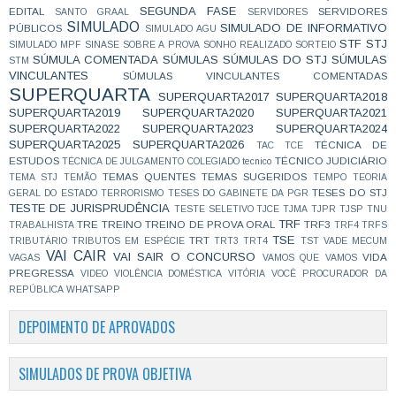
SEGUNDA FASE
EDITAL
SERVIDORES
SANTO GRAAL
SERVIDORES
SIMULADO
SIMULADO DE INFORMATIVO
PÚBLICOS
SIMULADO AGU
STF
STJ
SIMULADO MPF
SINASE
SOBRE A PROVA
SONHO REALIZADO
SORTEIO
SÚMULA COMENTADA
SÚMULAS
SÚMULAS DO STJ
SÚMULAS
STM
VINCULANTES
SÚMULAS VINCULANTES COMENTADAS
SUPERQUARTA
SUPERQUARTA2017
SUPERQUARTA2018
SUPERQUARTA2019
SUPERQUARTA2020
SUPERQUARTA2021
SUPERQUARTA2022
SUPERQUARTA2023
SUPERQUARTA2024
SUPERQUARTA2025
SUPERQUARTA2026
TÉCNICA DE
TAC
TCE
ESTUDOS
TÉCNICO JUDICIÁRIO
TÉCNICA DE JULGAMENTO COLEGIADO
tecnico
TEMAS QUENTES
TEMAS SUGERIDOS
TEMA STJ
TEMÃO
TEMPO
TEORIA
TESES DO STJ
GERAL DO ESTADO
TERRORISMO
TESES DO GABINETE DA PGR
TESTE DE JURISPRUDÊNCIA
TESTE SELETIVO
TJCE
TJMA
TJPR
TJSP
TNU
TRF
TRE
TREINO
TREINO DE PROVA ORAL
TRF3
TRABALHISTA
TRF4
TRFS
TSE
TRT
TRIBUTÁRIO
TRIBUTOS EM ESPÉCIE
TRT3
TRT4
TST
VADE MECUM
VAI CAIR
VAI SAIR O CONCURSO
VIDA
VAGAS
VAMOS QUE VAMOS
PREGRESSA
VIDEO
VIOLÊNCIA DOMÉSTICA
VITÓRIA
VOCÊ PROCURADOR DA
REPÚBLICA
WHATSAPP
DEPOIMENTO DE APROVADOS
SIMULADOS DE PROVA OBJETIVA