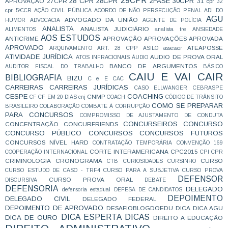
29CPR
28 CPR
28CPR
2FASE
30CPR
APROVAÇÃO
27CPR
31 cpr
32
cpr
5ªCCR
AÇÃO CIVIL PÚBLICA
ACORDO DE NÃO PERSECUÇÃO PENAL
ADI DO
AGU
ADVOGADO DA UNIÃO
HUMOR
ADVOCACIA
AGENTE DE POLÍCIA
ANALISTA
ANALISTA JUDICIÁRIO
ALIMENTOS
analista tre
ANSIEDADE
AOS ESTUDOS
ANTICRIME
APROVAÇÃO
APROVAÇÕES
APROVADA
APROVADO
ATEAPOSSE
ARQUIVAMENTO
ART. 28 CPP
ASILO
assessor
ATIVIDADE JURÍDICA
AUDIO DE PROVA ORAL
ATOS INFRACIONAIS
ÁUDIO
BANCO DE ARGUMENTOS
AUDITOR FISCAL DO TRABALHO
BÁSICO
CAIU E VAI CAIR
BIBLIOGRAFIA
BIZU
C e E
CAC
CARREIRAS
CARREIRAS JURÍDICAS
CASO ELLWANGER
CEBRASPE
CESPE
COACHING
CNMP
CF
CF EM 20 DIAS
cnj
COACH
CÓDIGO DE TRÂNSITO
COMO SE PREPARAR
BRASILEIRO
COLABORAÇÃO
COMBATE À CORRUPÇÃO
PARA CONCURSOS
COMPROMISSO DE AJUSTAMENTO DE CONDUTA
CONCURSEIROS
CONCURSO
CONCENTRAÇÃO
CONCURFRIENDS
CONCURSO PÚBLICO
CONCURSOS
CONCURSOS FUTUROS
CONCURSOS NÍVEL HARD
CONTRATAÇÃO TEMPORÁRIA
CONVENÇÃO 169
CORTE INTERAMERICANA
CPC2015
COOPERAÇÃO INTERNACIONAL
CPI
CPR
CRIMINOLOGIA
CRONOGRAMA
CURSO
CTB
CURIOSIDADES
CURSINHO
CURSO ESTUDO DE CASO - TRF4
CURSO PARA A SUBJETIVA
CURSO PROVA
DEFENSOR
CURSO PROVA ORAL
DISCURSIVA
DEBATE
DEFENSORIA
DELEGADO
defensoria estadual
DEFESA DE CANDIDATOS
DEPOIMENTO
DELEGADO CIVIL
DELEGADO FEDERAL
DEPOIMENTO DE APROVADO
DESAFIOBLOGDOEDU
DICA
DICA AGU
DICA ESPERTA
DICAS
DICA DE OURO
DIREITO A EDUCAÇÃO