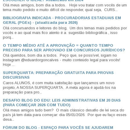
Olá meus amigos, bom dia a todos. Hoje vou tratar com vocês de um
tema muito pedido e muito difícil de responder, qual seja, CURS...
BIBLIOGRAFIA INDICADA - PROCURADORIAS ESTADUAIS EM
GERAL (PGEs) - (atualizada para 2026)
Olá concursandos e leitores do blog, Um dos temas mais pedidos por
vocês e ao qual mais fico atento é a sugestão bibliográfica , isso
porq...
O TEMPO MÉDIO ATÉ A APROVAÇÃO = QUANTO TEMPO
PRECISO PARA SER APROVADO EM CONCURSOS JURÍDICOS?
Olá queridos, bom dia a todos. Peço que, se possível, sigam no
Instagram @eduardorgoncalves - muito conteúdo legal para vocês!
Hoje ...
SUPERQUARTA: PREPARAÇÃO GRATUITA PARA PROVAS
DISCURSIVAS
Caros ALUNOS, é com muita satisfação que lançamos um novo
projeto, A NOSSA SUPERQUARTA. A meta agora é ajudá-los na
preparação para pro...
DESAFIO BLOG DO EDU: LEIS ADMINISTRATIVAS EM 20 DIAS
(PARA COMEÇAR 2026 COM TUDO)
Olá meus amigos tudo bem? O mais clássico desafio de lei seca do
país já tem data para começar: dia 05/01/2026. Por que eu faço esses
desa...
FÓRUM DO BLOG - ESPAÇO PARA VOCÊS SE AJUDAREM