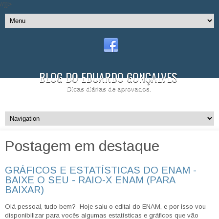
//]]>
BLOG DO EDUARDO GONÇALVES
Dicas diárias de aprovados.
Postagem em destaque
GRÁFICOS E ESTATÍSTICAS DO ENAM -
BAIXE O SEU - RAIO-X ENAM (PARA
BAIXAR)
Olá pessoal, tudo bem? Hoje saiu o edital do ENAM, e por isso vou
disponibilizar para vocês algumas estatísticas e gráficos que vão