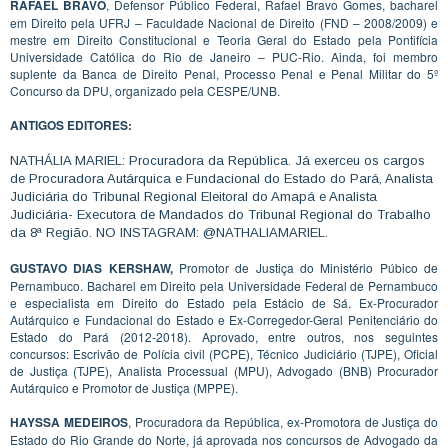
RAFAEL BRAVO
, Defensor Público Federal, Rafael Bravo Gomes, bacharel
em Direito pela UFRJ – Faculdade Nacional de Direito (FND – 2008/2009) e
mestre em Direito Constitucional e Teoria Geral do Estado pela Pontifícia
Universidade Católica do Rio de Janeiro – PUC-Rio. Ainda, foi membro
suplente da Banca de Direito Penal, Processo Penal e Penal Militar do 5º
Concurso da DPU, organizado pela CESPE/UNB.
ANTIGOS EDITORES:
NATHÁLIA MARIEL: Procuradora da República. Já exerceu os cargos
de Procuradora Autárquica e Fundacional do Estado do Pará, Analista
Judiciária do Tribunal Regional Eleitoral do Amapá e Analista
Judiciária- Executora de Mandados do Tribunal Regional do Trabalho
da 8ª Região. NO INSTAGRAM: @NATHALIAMARIEL.
GUSTAVO DIAS KERSHAW,
Promotor de Justiça do Ministério Púbico de
Pernambuco. Bacharel em Direito pela Universidade Federal de Pernambuco
e especialista em Direito do Estado pela Estácio de Sá. Ex-Procurador
Autárquico e Fundacional do Estado e Ex-Corregedor-Geral Penitenciário do
Estado do Pará (2012-2018). Aprovado, entre outros, nos seguintes
concursos: Escrivão de Polícia civil (PCPE), Técnico Judiciário (TJPE), Oficial
de Justiça (TJPE), Analista Processual (MPU), Advogado (BNB) Procurador
Autárquico e Promotor de Justiça (MPPE).
HAYSSA MEDEIROS
, Procuradora da República, ex-Promotora de Justiça do
Estado do Rio Grande do Norte, já aprovada nos concursos de Advogado da