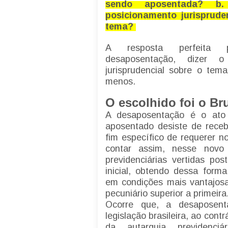
sendo aposentada? b.
posicionamento jurisprude
tema?
A resposta perfeita 
desaposentação, dizer o
jurisprudencial sobre o tem
menos.
O escolhido foi o Br
A desaposentação é o ato 
aposentado desiste de receb
fim específico de requerer n
contar assim, nesse novo 
previdenciárias vertidas po
inicial, obtendo dessa form
em condições mais vantajos
pecuniário superior a primeira
Ocorre que, a desaposent
legislação brasileira, ao con
da autarquia previdenciá