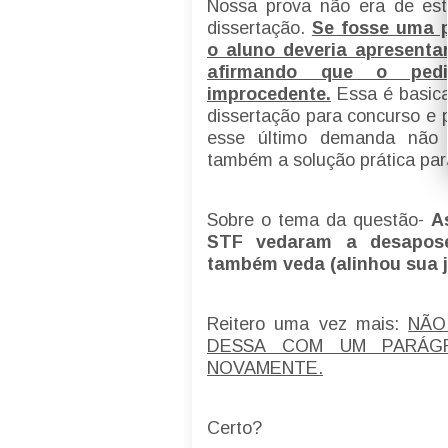
Nossa prova não era de es
dissertação.
Se fosse uma p
o aluno deveria apresenta
afirmando que o ped
improcedente.
Essa é basic
dissertação para concurso e 
esse último demanda não 
também a solução prática par
Sobre o tema da questão-
A
STF vedaram a desapose
também veda (alinhou sua j
Reitero uma vez mais:
NÃO
DESSA COM UM PARÁG
NOVAMENTE.
Certo?