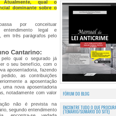
 Atualmente, qual o
ncial dominante sobre o
passa por conceituar
 entendimento legal e
a, em três parágrafos pelo
uno Cantarino:
pelo qual o segurado já
er o seu benefício, com o
ova aposentadoria, fazendo
pedido, as contribuições
steriormente a aposentação
a, uma nova aposentadoria
as, notadamente com valor
FÓRUM DO BLOG
.
ação não é prevista na
ENCONTRE TUDO O QUE PROCURA
trário, segundo entendimento
(TEMÁRIO/SUMÁRIO DO SITE)
ria, encontra-se vedada