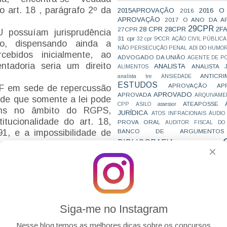
 art. 18 , parágrafo 2º da
2015APROVAÇÃO
2016 O
2016
APROVAÇÃO
2017 O ANO DA A
29CPR
28 CPR
28CPR
2F
27CPR
 possuíam jurisprudência
31 cpr
32 cpr
5ªCCR
AÇÃO CIVIL PÚBLICA
ão, dispensando ainda a
NÃO PERSECUÇÃO PENAL
ADI DO HUMO
cebidos inicialmente, ao
ADVOGADO DA UNIÃO
AGENTE DE PO
tadoria seria um direito
ANALISTA
ANALISTA 
ALIMENTOS
ANTICRI
analista tre
ANSIEDADE
ESTUDOS
APROVAÇÃO
AP
TF em sede de repercussão
APROVADO
APROVADA
ARQUIVAME
 de que somente a lei pode
ATEAPOSSE
CPP
ASILO
assessor
gens no âmbito do RGPS,
JURÍDICA
ATOS INFRACIONAIS
ÁUDIO
tucionalidade do art. 18,
PROVA ORAL
AUDITOR FISCAL DO
BANCO DE ARGUMENTOS
91, e a impossibilidade de
BIBLIOGRAFIA
 regime, em atenção ao
BIZU
C e E
CAC
✕
VAI CAIR
orteador central do sistema
CARREIRAS
C
JURÍDICAS
CASO ELLWANGER
CEBRA
CNMP
CF
CF EM 20 DIAS
cnj
COACH
que o Congresso Nacional
CÓDIGO DE TRÂNSITO BRASILEIRO
C
desaposentação, a qual, por
COMO SE 
COMBATE À CORRUPÇÃO
 ordenamento jurídico.
PARA CONCURSOS
COMPRO
Siga-me no Instagram
CONC
AJUSTAMENTO DE CONDUTA
CONC
CONCURFRIENDS
Nesse blog temos as melhores dicas sobre os concursos