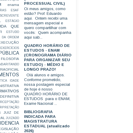
PROCESSUAL CIVIL)
M
enama
Oi meus amigos, como
RAS
ESAF
estão? Prof. Eduardo
SCREVENTE
aqui. Ontem recebi uma
L
ESTÁGIO
mensagem especial e
UDA QUE
quero compartilhar com
R
ESTUDO
vocês: Quem acompanha
aqui sab...
 DA ORDEM
EXECUÇÃO
QUADRO HORÁRIO DE
EXERCÍCIOS
ESTUDOS - ENAM
ÚBLICA
(CRONOGRAMA DIÁRIO
FILOSOFIA
PARA ORGANIZAR SEU
ESTUDO) - MÉDIO E
ABARITANDO
LONGO PRAZO!
AOFICIAL
MENTOS
Olá alunos e amigos.
Conforme prometido,
TICA
IDADE
nossa postagem especial
ISTRATIVA
de hoje é nosso
RMATIVOS
QUADRO HORÁRIO DE
EFINITIVA
ESTUDOS para o ENAM,
ERCEPTAÇÃO
Exame Nacional ...
ERPRETAÇÃO
BIBLIOGRAFIA
JUIZ DE
S
INDICADA PARA
RAL
JUIZADO
MAGISTRATURA
UDENCIA
ESTADUAL (atualizado
EGISLAÇÃO
2026)