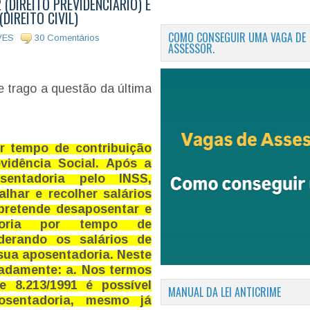
(DIREITO PREVIDENCIÁRIO) E
DIREITO CIVIL)
COMO CONSEGUIR UMA VAGA DE
VES
30 Comentários
ASSESSOR.
 trago a questão da última
r tempo de contribuição
vidência Social. Após a
entadoria pelo INSS,
lhar e recolher salários
 pretende desaposentar e
doria por tempo de
iderando os salários de
 sua aposentadoria. Neste
adamente: a. Nos termos
e 8.213/1991 é possível
MANUAL DA LEI ANTICRIME
osentadoria, mesmo já