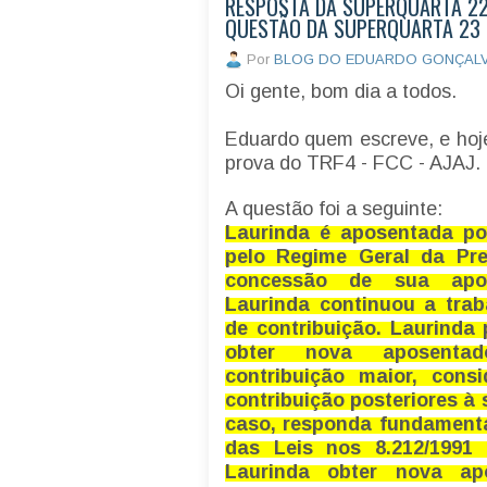
RESPOSTA DA SUPERQUARTA 22 
QUESTÃO DA SUPERQUARTA 23 (
Por
BLOG DO EDUARDO GONÇAL
Oi gente, bom dia a todos.
Eduardo quem escreve, e hoje
prova do TRF4 - FCC - AJAJ.
A questão foi a seguinte:
Laurinda é aposentada po
pelo Regime Geral da Pre
concessão de sua apos
Laurinda continuou a traba
de contribuição. Laurinda
obter nova aposenta
contribuição maior, cons
contribuição posteriores à
caso, responda fundament
das Leis nos 8.212/1991 
Laurinda obter nova ap