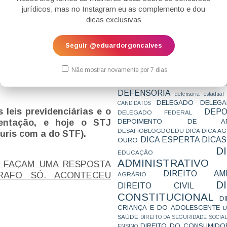
CONCURSO
CONCURSO 
tudo de caso, mas sim de
jurídicos, mas no Instagram eu as complemento e dou
CONCURSOS
CONCURSOS 
rova de estudo de caso,
dicas exclusivas
CONCURSOS NÍVEL HARD
C
r a solução para o caso,
TEMPORÁRIA
CONVENÇÃO 169
C
ido de Laurinda era
CORTE INTERA
INTERNACIONAL
Seguir @eduardorgoncalves
amente a diferença de uma
CPC2015
CRI
CPI
CPR
CRONOGRAMA
CTB
CURIOSIDADES
para o estudo de caso, pois
CURSO
CURSO ESTUDO DE CASO - T
só a parte teórica, mas
Não mostrar novamente por 7 dias
PARA A SUBJETIVA
CURSO PROVA D
a o caso. Certo?
DE
CURSO PROVA ORAL
DEBATE
DEFENSORIA
defensoria estadual
DELEGADO
DELEGA
CANDIDATOS
s leis previdenciárias e o
DEPO
DELEGADO FEDERAL
DEPOIMENTO DE AP
ntação, e hoje o STJ
DESAFIOBLOGDOEDU
DICA
DICA A
uris com a do STF).
DICA ESPERTA
DICAS
OURO
D
EDUCAÇÃO
ADMINISTRATIVO
 FAÇAM UMA RESPOSTA
DIREITO AMB
RAFO SÓ. ACONTECEU
AGRÁRIO
D
DIREITO CIVIL
CONSTITUCIONAL
D
CRIANÇA E DO ADOLESCENTE
D
SAÚDE
DIREITO DA SEGURIDADE SOCIA
DIREITO DO CONSUMIDO
ENSINO