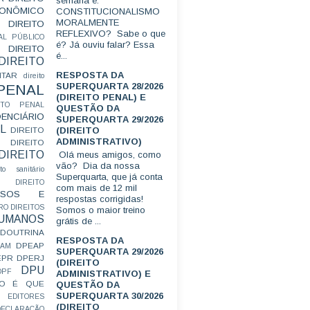
semana é:
CONÔMICO
CONSTITUCIONALISMO
MORALMENTE
DIREITO
REFLEXIVO? Sabe o que
AL PÚBLICO
é? Já ouviu falar? Essa
DIREITO
é...
DIREITO
RESPOSTA DA
ITAR
direito
SUPERQUARTA 28/2026
 PENAL
(DIREITO PENAL) E
EITO PENAL
QUESTÃO DA
ENCIÁRIO
SUPERQUARTA 29/2026
L
(DIREITO
DIREITO
ADMINISTRATIVO)
DIREITO
DIREITO
Olá meus amigos, como
vão? Dia da nossa
ito sanitário
Superquarta, que já conta
DIREITO
com mais de 12 mil
FUSOS E
respostas corrigidas!
RO
DIREITOS
Somos o maior treino
HUMANOS
grátis de ...
DOUTRINA
RESPOSTA DA
DPEAP
EAM
SUPERQUARTA 29/2026
EPR
DPERJ
(DIREITO
DPU
DPF
ADMINISTRATIVO) E
O É QUE
QUESTÃO DA
SUPERQUARTA 30/2026
EDITORES
(DIREITO
ECLARAÇÃO