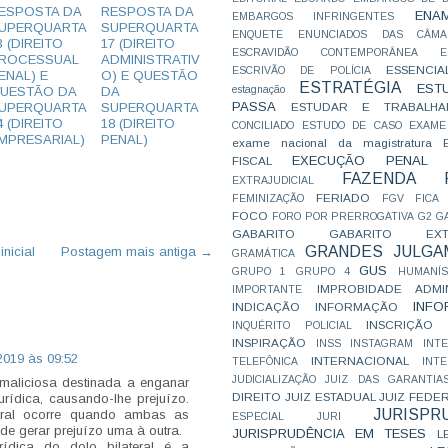
ESPOSTA DA
RESPOSTA DA
ENA
EMBARGOS INFRINGENTES
UPERQUARTA
SUPERQUARTA
ENQUETE
ENUNCIADOS DAS CÂMA
3 (DIREITO
17 (DIREITO
ESCRAVIDÃO CONTEMPORÂNEA
E
ROCESSUAL
ADMINISTRATIV
ESSENCIA
ESCRIVÃO DE POLÍCIA
ENAL) E
O) E QUESTÃO
ESTRATÉGIA
EST
UESTÃO DA
DA
estagnação
PASSA
UPERQUARTA
SUPERQUARTA
ESTUDAR E TRABALHA
4 (DIREITO
18 (DIREITO
CONCILIADO
ESTUDO DE CASO
EXAME
MPRESARIAL)
PENAL)
exame nacional da magistratura
EXECUÇÃO PENAL
FISCAL
FAZENDA P
EXTRAJUDICIAL
FERIADO
FEMINIZAÇÃO
FGV
FICA
FOCO
FORO POR PRERROGATIVA
G2
G
GABARITO
GABARITO EXTR
GRANDES JULGA
nicial
Postagem mais antiga →
GRAMÁTICA
GUS
GRUPO 1
GRUPO 4
HUMANÍS
IMPROBIDADE ADMIN
IMPORTANTE
INFO
INDICAÇÃO
INFORMAÇÃO
INSCRIÇÃO D
INQUÉRITO POLICIAL
INSPIRAÇÃO
INSS
INSTAGRAM
INT
2019 às 09:52
INTERNACIONAL
TELEFÔNICA
INT
JUDICIALIZAÇÃO
JUIZ DAS GARANTIA
maliciosa destinada a enganar
DIREITO
JUIZ ESTADUAL
JUIZ FEDE
rídica, causando-lhe prejuízo.
JURISPR
teral ocorre quando ambas as
ESPECIAL
JURI
de gerar prejuízo uma à outra.
JURISPRUDÊNCIA EM TESES
L
rídica do dolo bilateral é a