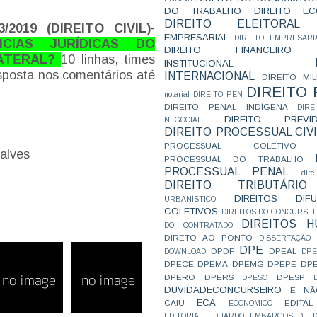
DO TRABALHO
DIREITO E
DIREITO ELEITORAL
/2019 (DIREITO CIVIL)
-
EMPRESARIAL
DIREITO EMPRESARI
CIAS JURÍDICAS DO
DIREITO FINANCEIRO
LATERAL?
10 linhas, times
INSTITUCIONAL
sposta nos comentários até
INTERNACIONAL
DIREITO MIL
DIREITO
notarial
DIREITO PEN
DIREITO PENAL INDÍGENA
DIR
DIREITO PREVID
NEGOCIAL
DIREITO PROCESSUAL CIVI
PROCESSUAL COLETIVO
alves
PROCESSUAL DO TRABALHO
PROCESSUAL PENAL
dire
DIREITO TRIBUTÁRIO
DIREITOS DI
URBANÍSTICO
COLETIVOS
DIREITOS DO CONCURSEI
DIREITOS 
DO CONTRATADO
DIRETO AO PONTO
DISSERTAÇÃO
DPE
DPDF
DPEAL
DOWNLOAD
DP
DPECE
DPEMA
DPEMG
DPEPE
DP
DPERO
DPERS
DPESP
DPESC
DUVIDADECONCURSEIRO
E NÃ
ECA
CAIU
EDITAL
ECONOMICO
EDITORIAL
EDUARDO
EMBARGOS DE D