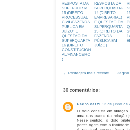
RESPOSTA DA
RESPOSTA DA
R
SUPERUQRTA
SUPERQUARTA
S
15 (DIREITO
14 (DIREITO
1
PROCESSUAL
EMPRESARIAL)
P
CIVIL/FAZENDA
E QUESTÃO DA
P
PÚBLICA EM
SUPERQUARTA
Q
JUÍZO) E
15 (DIREITO DA
S
QUESTÃO DA
FAZENDA
1
SUPERQUARTA
PÚBLICA EM
E
16 (DIREITO
JUÍZO)
CONSTITUCION
AL/FINANCEIRO
)
← Postagem mais recente
Página i
30 comentários:
Pedro Pezzi
12 de junho de 
O dolo consiste em atuação 
uma das partes da relação ju
Nesse sentido, o dolo bila
partes agem com a finalidade 
A principal cosnequência ju