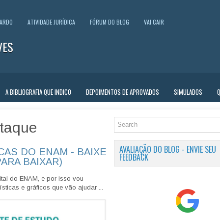
UARDO
ATIVIDADE JURÍDICA
FÓRUM DO BLOG
VAI CAIR
VES
A BIBLIOGRAFIA QUE INDICO
DEPOIMENTOS DE APROVADOS
SIMULADOS
taque
AVALIAÇÃO DO BLOG - ENVIE SEU
CAS DO ENAM - BAIXE
FEEDBACK
PARA BAIXAR)
tal do ENAM, e por isso vou
sticas e gráficos que vão ajudar ...