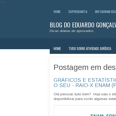
//]]>
HOME
SUPERQUARTA
INSTAGRAM ED
BLOG DO EDUARDO GONÇAL
Dicas diárias de aprovados.
HOME
TUDO SOBRE ATIVIDADE JURÍDICA
Postagem em des
GRÁFICOS E ESTATÍSTI
O SEU - RAIO-X ENAM (
Olá pessoal, tudo bem? Hoje saiu o edi
disponibilizar para vocês algumas estatí