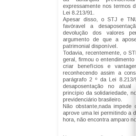
expressamente nos termos do
Lei 8.213/91.
Apesar disso, o STJ e TNU
favóravel a desaposentaç
devolução dos valores per
argumento de que a aposen
patrimonial disponível.
Todavia, recentemente, o S
geral, firmou o entendimento
criar benefícios e vanta
reconhecendo assim a consti
parágrafo 2 º da Lei 8.213/
desaposentação no atual
princípio da solidariedade, n
previdenciário brasileiro.
Não obstante,nada impede 
aprove uma lei permitindo a 
hora, não encontra amparo no