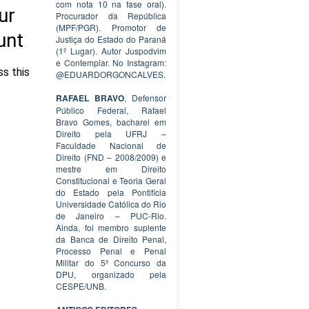
com nota 10 na fase oral).
Procurador da República
(MPF/PGR). Promotor de
Justiça do Estado do Paraná
(1º Lugar). Autor Juspodvim
e Contemplar. No Instagram:
@EDUARDORGONCALVES.
RAFAEL BRAVO
, Defensor
Público Federal, Rafael
Bravo Gomes, bacharel em
Direito pela UFRJ –
Faculdade Nacional de
Direito (FND – 2008/2009) e
mestre em Direito
Constitucional e Teoria Geral
do Estado pela Pontifícia
Universidade Católica do Rio
de Janeiro – PUC-Rio.
Ainda, foi membro suplente
da Banca de Direito Penal,
Processo Penal e Penal
Militar do 5º Concurso da
DPU, organizado pela
CESPE/UNB.