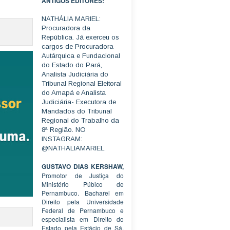
ANTIGOS EDITORES:
NATHÁLIA MARIEL:
Procuradora da
República. Já exerceu os
cargos de Procuradora
Autárquica e Fundacional
do Estado do Pará,
Analista Judiciária do
Tribunal Regional Eleitoral
do Amapá e Analista
Judiciária- Executora de
Mandados do Tribunal
Regional do Trabalho da
8ª Região. NO
INSTAGRAM:
@NATHALIAMARIEL.
GUSTAVO DIAS KERSHAW,
Promotor de Justiça do
Ministério Púbico de
Pernambuco. Bacharel em
Direito pela Universidade
Federal de Pernambuco e
especialista em Direito do
Estado pela Estácio de Sá.