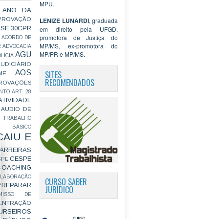
MPU.
 ANO DA
PROVAÇÃO
LENIZE LUNARDI
, graduada
ASE
30CPR
em direito pela UFGD,
promotora de Justiça do
ACORDO DE
MP/MS, ex-promotora do
R
ADVOCACIA
MP/PR e MP/MS.
AGU
LÍCIA
JUDICIÁRIO
AOS
SITES
ME
RECOMENDADOS
ROVAÇÕES
NTO
ART. 28
ATIVIDADE
AUDIO DE
 TRABALHO
BÁSICO
CAIU E
ARREIRAS
CESPE
SPE
COACHING
OLABORAÇÃO
CURSO SABER
PREPARAR
JURÍDICO
MISSO DE
ENTRAÇÃO
URSEIROS