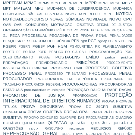
MPFTEAM
MPMG
MPPR
MPMS
MPPE
MPRJ
MPSC
MPSP
MPMT
MPPA
MPTEAM
MPU
MPT
MUDANÇA DE JURISPRUDÊNCIA
MUDANÇA
NOTÍCIA
LEGISLATIVA
NCPC
NÃO CAI DESPENCA
NON REFOULEMENT
NOTÍCIADECONCURSO
NOVAS SÚMULAS
NOVIDADE
NOVO CPC
OAB
OAB; CONCURSO; MOTIVAÇÃO;
OBJETIVA
OFICIAL DE JUSTIÇA
ORGANIZAÇÃO
PATRIMÔNIO PÚBLICO
PEÇA
PC
PC/SP
PCDF
PCPR
PEÇA
PEÇA PROCESSUAL
PEGADINHA DE PROVA
G1
PENAL
PENALIDADES
PFN
PGE
PESQUISA
PESSOA COM DEFICIÊNCIA
pgdf
pge-sp
PGEMS
PGEPA
PGF
PGM
PGEPR
PGESP
PLANEJAMENTO
PGERN
PGMCURITIBA
PIC
PÓS-GRADUAÇÃO
PODER DE POLÍCIA
POER PÚBLICO
POLICIA CIVIL
PÓS-
POSTAGENS EMÍLIO
QUESTIONAMENTO
POSSE
prática jurídica
PRINCÍPIOS
PREPARAÇÃO
PREVIDENCIÁRIO
PROCEDIMENTO
PROCESSO COLETIVO
PROCESSO CIVIL
INVESTIGATÓRIO CRIMINAL
PROCESSO PENAL
PROCESSUAL PENAL
PROCESSO TRIBUTÁRIO
PROCURADOR
PROCURADOR DA REPÚBLICA
PROCURADOR DO
PROCURADORIAS
PROCURADORIAS
TRABALHO
PROCURADOR FEDERAL
ESTADUAIS
procuradorias municipais
PROMOÇÃO DA IGUALDADE RACIAL
PROTEÇÃO
PROMOTOR DE JUSTIÇA
PRORROGAÇÃO
INTERNACIONAL DE DIREITOS HUMANOS
PROVA
PROVA DE
PROVA DISCURSIVA
PROVA DO 29CPR SUBJETIVA
TÍTULOS
PROVA OBJETIVA
PROVA ORAL
COMENTADA
PROVA
PROVA PRÁTICA
SUBJETIVA
QUADRO
PRÓXIMO CONCURSO
QUADRIPÉ DAS PROCURADORIAS
QUESTÃO
HORÁRIO
QUEM SOMOS
QUESTÃO 1
QUESTÃO 2
QUESTÃO 3
QUESTÕES
raio-x
RECURSOS
RASCUNHO
recomeçar
REFÚGIO
REPERCUSSÃO GERAL
REPETITIVOS
REPROVAÇÕES
RESOLUÇÃO