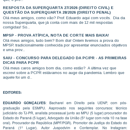
RESPOSTA DA SUPERQUARTA 27/2026 (DIREITO CIVIL) E
QUESTÃO DA SUPERQUARTA 28/2026 (DIREITO PENAL)
Olá meus amigos, como vão? Prof. Eduardo aqui com vocês. Dia da
nossa Superquarta, que já conta com mais de 12 mil respostas
corrigidas! So...
MPSP - PROVA ATÍPICA, NOTA DE CORTE MAIS BAIXA!
Olá meus amigos, tudo bem? Bom dia! Ontem tivemos a prova do
MPSP, tradicionalmente conhecida por apresentar enunciados objetivos
e uma prov...
SAIU - CONCURSO PARA DELEGADO DA PC/PR - AS PRIMEIRAS
DICAS PARA PCPR
Olá meus caros amigos bom dia, como estão? A última vez que
escrevi sobre a PCPR estávamos no auge da pandemia. Lembro que
aquele foi um d...
EDITORES:
EDUARDO GONÇALVES
: Bacharel em Direito pela UENP, com pós-
graduação pela ESMPU. Aaprovado nos seguintes concursos: técnico
judiciário do TJ-PR, analista processual junto ao MPU (5 lugar) procurador do
Estado do Paraná (5 lugar), Advogado da União (5º lugar com nota 10 na fase
oral). Procurador da República (MPF/PGR). Promotor de Justiça do Estado do
Paraná (1º Lugar). Autor Juspodvim e Contemplar. No Instagram: