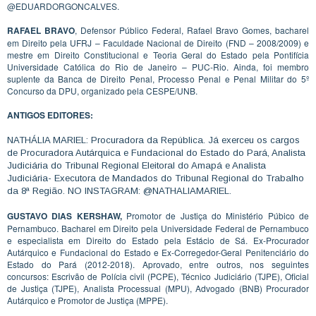
@EDUARDORGONCALVES.
RAFAEL BRAVO
, Defensor Público Federal, Rafael Bravo Gomes, bacharel
em Direito pela UFRJ – Faculdade Nacional de Direito (FND – 2008/2009) e
mestre em Direito Constitucional e Teoria Geral do Estado pela Pontifícia
Universidade Católica do Rio de Janeiro – PUC-Rio. Ainda, foi membro
suplente da Banca de Direito Penal, Processo Penal e Penal Militar do 5º
Concurso da DPU, organizado pela CESPE/UNB.
ANTIGOS EDITORES:
NATHÁLIA MARIEL: Procuradora da República. Já exerceu os cargos
de Procuradora Autárquica e Fundacional do Estado do Pará, Analista
Judiciária do Tribunal Regional Eleitoral do Amapá e Analista
Judiciária- Executora de Mandados do Tribunal Regional do Trabalho
da 8ª Região. NO INSTAGRAM: @NATHALIAMARIEL.
GUSTAVO DIAS KERSHAW,
Promotor de Justiça do Ministério Púbico de
Pernambuco. Bacharel em Direito pela Universidade Federal de Pernambuco
e especialista em Direito do Estado pela Estácio de Sá. Ex-Procurador
Autárquico e Fundacional do Estado e Ex-Corregedor-Geral Penitenciário do
Estado do Pará (2012-2018). Aprovado, entre outros, nos seguintes
concursos: Escrivão de Polícia civil (PCPE), Técnico Judiciário (TJPE), Oficial
de Justiça (TJPE), Analista Processual (MPU), Advogado (BNB) Procurador
Autárquico e Promotor de Justiça (MPPE).