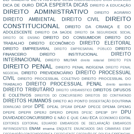
DICA ESPERTA
DICAS
DICA DE OURO
DIREITO A EDUCAÇÃO
DIREITO ADMINISTRATIVO
DIREITO AGRÁRIO
DIREITO
DIREITO AMBIENTAL
DIREITO CIVIL
CONSTITUCIONAL
DIREITO DA CRIANÇA E DO
ADOLESCENTE
DIREITO DA SAÚDE
DIREITO DA SEGURIDADE SOCIAL
DIREITO DO CONSUMIDOR
DIREITO DO
DIREITO DE ENSINO
DIREITO ELEITORAL
TRABALHO
DIREITO ECONÔMICO
DIREITO EMPRESARIAL
DIREITO
DIREITO EMPRESARIAL PÚBLICO
DIREITO
FINANCEIRO
DIREITO INSTITUCIONAL
INTERNACIONAL
DIREITO MILITAR
direito notarial
DIREITO PEN
DIREITO PENAL
DIREITO PENAL INDÍGENA
DIREITO PENAL
DIREITO PROCESSUAL
DIREITO PREVIDENCIÁRIO
NEGOCIAL
CIVIL
DIREITO PROCESSUAL COLETIVO
DIREITO PROCESSUAL DO
DIREITO PROCESSUAL PENAL
TRABALHO
direito sanitário
DIREITO TRIBUTÁRIO
DIREITOS DIFUSOS
DIREITO URBANÍSTICO
E COLETIVOS
DIREITOS DO CONCURSEIRO
DIREITOS DO CONTRATADO
DIREITOS HUMANOS
DIRETO AO PONTO
DOUTRINA
DISSERTAÇÃO
DPE
DPDF
DPEAL
DPEAP
DPECE
DPEMA
DPEMG
DOWNLOAD
DPEAM
DPU
DPEPE
DPEPR
DPERJ
DPERO
DPERS
DPESP
DPESC
DPF
DUVIDADECONCURSEIRO
ECA
E NÃO É QUE CAIU
EDITAL
ECONOMICO
EDITORES
EDITORIAL
EDUARDO
EMBARGOS DE DECLARAÇÃO
EMBARGOS
ENAM
enama
INFRINGENTES
ENQUETE
ENUNCIADOS DAS CÂMARAS
ESAF
ESSENCIAL