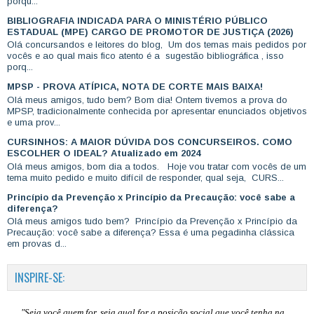
porqu...
BIBLIOGRAFIA INDICADA PARA O MINISTÉRIO PÚBLICO
ESTADUAL (MPE) CARGO DE PROMOTOR DE JUSTIÇA (2026)
Olá concursandos e leitores do blog, Um dos temas mais pedidos por
vocês e ao qual mais fico atento é a sugestão bibliográfica , isso
porq...
MPSP - PROVA ATÍPICA, NOTA DE CORTE MAIS BAIXA!
Olá meus amigos, tudo bem? Bom dia! Ontem tivemos a prova do
MPSP, tradicionalmente conhecida por apresentar enunciados objetivos
e uma prov...
CURSINHOS: A MAIOR DÚVIDA DOS CONCURSEIROS. COMO
ESCOLHER O IDEAL? Atualizado em 2024
Olá meus amigos, bom dia a todos. Hoje vou tratar com vocês de um
tema muito pedido e muito difícil de responder, qual seja, CURS...
Princípio da Prevenção x Princípio da Precaução: você sabe a
diferença?
Olá meus amigos tudo bem? Princípio da Prevenção x Princípio da
Precaução: você sabe a diferença? Essa é uma pegadinha clássica
em provas d...
INSPIRE-SE:
"Seja você quem for, seja qual for a posição social que você tenha na