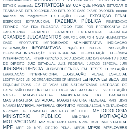
ESCRAVIDÃO CONTEMPORÂNEA
ESCREVENTE
ESCRIVÃO DE POLÍCIA
ESTRATÉGIA
ESTUDA QUE PASSA
ESTUDAR E
ESTÁGIO
estagnação
TRABALHAR
exame
ESTUDO CONCILIADO
ESTUDO DE CASO
EXAME DA ORDEM
EXECUÇÃO PENAL
nacional da magistratura
EXECUÇÃO FISCAL
FAZENDA PÚBLICA
EXERCÍCIOS
EXTRAJUDICIAL
FEMINIZAÇÃO
FERIADO
FILOSOFIA
FOCO
FGV
FICA
FORO POR PRERROGATIVA
G2
GABARITO
GABARITO EXTRAOFICIAL
GABARITANDO
GRAMÁTICA
GRANDES JULGAMENTOS
GUS
GRUPO 1
GRUPO 4
HUMANÍSTICA
IMPROBIDADE ADMINISTRATIVA
INDICAÇÃO
IDADE
IMPORTANTE
INFORMATIVOS
INFORMAÇÃO
INSCRIÇÃO
INQUÉRITO POLICIAL
DEFINITIVA
INSPIRAÇÃO
INSS
INSTAGRAM
INTERCEPTAÇÃO TELEFÔNICA
INTERNACIONAL
JUIZ
INTERPRETAÇÃO
JUDICIALIZAÇÃO
JUIZ DAS GARANTIAS
DE DIREITO
JUIZ ESTADUAL
JUIZ FEDERAL
JUIZADO ESPECIAL
JURI
JURISPRUDENCIA
JURISPRUDÊNCIA EM TESES
LEGISLAÇÃO
LEGISLAÇÃO PENAL ESPECIAL
LEGISLAÇÃO INTERNACIONAL
LEI NOVA
LEI SECA
LEGITIMIDADE
LEI DE ORGANIZAÇÕES CRIMINOSAS
LEIS
LIBERDADE DE
ESQUEMATIZADAS
LEIS GRIFADAS
LEIS SISTEMATIZADAS
EXPRESSÃO
LÍNGUA PORTUGUESA
LOTAÇÃO
LINDB
LISTA SUJA
LIVE
LIVRO
MAGISTRATURA
MAGISTRATURA DO TRABALHO
MACETE
MAGISTRATURA ESTADUAL
MAGISTRATURA FEDERAL
MAIS LIDAS
MATERIAL
MATERIAL GRATUITO
MENTALIDADE
MAMÃES
MEDICINA LEGAL
METODOLOGIA
MÉTODO
MERCADO DE TRABALHO
MESTRADO
MINISTÉRIO PÚBLICO
MOTIVAÇÃO
MINORIAS
MOTIVACIONAL
MP
MPE
MPESTADUAL
MPAC
MPBA
MPCE
MPDFT
MPF
MPF29
MPFLOVERS
MPF 29
MPF; DIREITO PENAL
MPF28