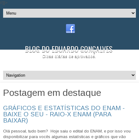
//]]>
BLOG DO EDUARDO GONÇALVES
Dicas diárias de aprovados.
Postagem em destaque
GRÁFICOS E ESTATÍSTICAS DO ENAM -
BAIXE O SEU - RAIO-X ENAM (PARA
BAIXAR)
Olá pessoal, tudo bem? Hoje saiu o edital do ENAM, e por isso vou
disponibilizar para vocês algumas estatísticas e gráficos que vão