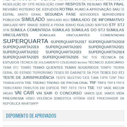
RESPOSTA
RETA FINAL
RESUMO
RESOLUÇÃO 29º CPR
RESOLUÇÃO CNMP
ROTINA
REVISÃO
ROTEIRO DE ESTUDOS
RUMO A APROVAÇÃO
SAIU O
SEGUNDA FASE
EDITAL
SERVIDORES
SANTO GRAAL
SERVIDORES
SIMULADO
SIMULADO DE INFORMATIVO
PÚBLICOS
SIMULADO AGU
STF
STJ
SIMULADO MPF
SINASE
SOBRE A PROVA
SONHO REALIZADO
SORTEIO
SÚMULA COMENTADA
SÚMULAS
SÚMULAS DO STJ
SÚMULAS
STM
VINCULANTES
SÚMULAS VINCULANTES COMENTADAS
SUPERQUARTA
SUPERQUARTA2017
SUPERQUARTA2018
SUPERQUARTA2019
SUPERQUARTA2020
SUPERQUARTA2021
SUPERQUARTA2022
SUPERQUARTA2023
SUPERQUARTA2024
SUPERQUARTA2025
SUPERQUARTA2026
TÉCNICA DE
TAC
TCE
ESTUDOS
TÉCNICO JUDICIÁRIO
TÉCNICA DE JULGAMENTO COLEGIADO
tecnico
TEMAS QUENTES
TEMAS SUGERIDOS
TEMA STJ
TEMÃO
TEMPO
TEORIA
TESES DO STJ
GERAL DO ESTADO
TERRORISMO
TESES DO GABINETE DA PGR
TESTE DE JURISPRUDÊNCIA
TESTE SELETIVO
TJCE
TJMA
TJPR
TJSP
TNU
TRF
TRE
TREINO
TREINO DE PROVA ORAL
TRF3
TRABALHISTA
TRF4
TRFS
TSE
TRT
TRIBUTÁRIO
TRIBUTOS EM ESPÉCIE
TRT3
TRT4
TST
VADE MECUM
VAI CAIR
VAI SAIR O CONCURSO
VIDA
VAGAS
VAMOS QUE VAMOS
PREGRESSA
VIDEO
VIOLÊNCIA DOMÉSTICA
VITÓRIA
VOCÊ PROCURADOR DA
REPÚBLICA
WHATSAPP
DEPOIMENTO DE APROVADOS