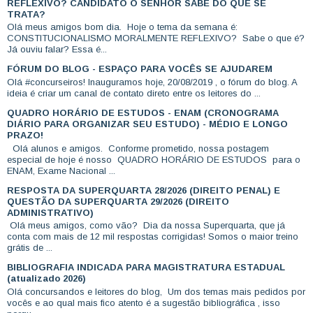
REFLEXIVO? CANDIDATO O SENHOR SABE DO QUE SE
TRATA?
Olá meus amigos bom dia. Hoje o tema da semana é:
CONSTITUCIONALISMO MORALMENTE REFLEXIVO? Sabe o que é?
Já ouviu falar? Essa é...
FÓRUM DO BLOG - ESPAÇO PARA VOCÊS SE AJUDAREM
Olá #concurseiros! Inauguramos hoje, 20/08/2019 , o fórum do blog. A
ideia é criar um canal de contato direto entre os leitores do ...
QUADRO HORÁRIO DE ESTUDOS - ENAM (CRONOGRAMA
DIÁRIO PARA ORGANIZAR SEU ESTUDO) - MÉDIO E LONGO
PRAZO!
Olá alunos e amigos. Conforme prometido, nossa postagem
especial de hoje é nosso QUADRO HORÁRIO DE ESTUDOS para o
ENAM, Exame Nacional ...
RESPOSTA DA SUPERQUARTA 28/2026 (DIREITO PENAL) E
QUESTÃO DA SUPERQUARTA 29/2026 (DIREITO
ADMINISTRATIVO)
Olá meus amigos, como vão? Dia da nossa Superquarta, que já
conta com mais de 12 mil respostas corrigidas! Somos o maior treino
grátis de ...
BIBLIOGRAFIA INDICADA PARA MAGISTRATURA ESTADUAL
(atualizado 2026)
Olá concursandos e leitores do blog, Um dos temas mais pedidos por
vocês e ao qual mais fico atento é a sugestão bibliográfica , isso