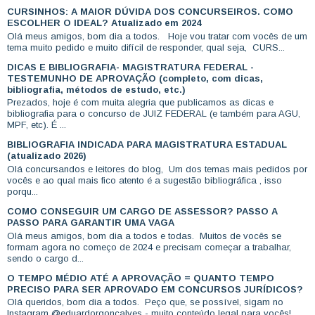
CURSINHOS: A MAIOR DÚVIDA DOS CONCURSEIROS. COMO
ESCOLHER O IDEAL? Atualizado em 2024
Olá meus amigos, bom dia a todos. Hoje vou tratar com vocês de um
tema muito pedido e muito difícil de responder, qual seja, CURS...
DICAS E BIBLIOGRAFIA- MAGISTRATURA FEDERAL -
TESTEMUNHO DE APROVAÇÃO (completo, com dicas,
bibliografia, métodos de estudo, etc.)
Prezados, hoje é com muita alegria que publicamos as dicas e
bibliografia para o concurso de JUIZ FEDERAL (e também para AGU,
MPF, etc). É ...
BIBLIOGRAFIA INDICADA PARA MAGISTRATURA ESTADUAL
(atualizado 2026)
Olá concursandos e leitores do blog, Um dos temas mais pedidos por
vocês e ao qual mais fico atento é a sugestão bibliográfica , isso
porqu...
COMO CONSEGUIR UM CARGO DE ASSESSOR? PASSO A
PASSO PARA GARANTIR UMA VAGA
Olá meus amigos, bom dia a todos e todas. Muitos de vocês se
formam agora no começo de 2024 e precisam começar a trabalhar,
sendo o cargo d...
O TEMPO MÉDIO ATÉ A APROVAÇÃO = QUANTO TEMPO
PRECISO PARA SER APROVADO EM CONCURSOS JURÍDICOS?
Olá queridos, bom dia a todos. Peço que, se possível, sigam no
Instagram @eduardorgoncalves - muito conteúdo legal para vocês!