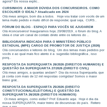
agora? Eis nossa explic...
CURSINHOS: A MAIOR DÚVIDA DOS CONCURSEIROS. COMO
ESCOLHER O IDEAL? Atualizado em 2024
Olá meus amigos, bom dia a todos. Hoje vou tratar com vocês de um
tema muito pedido e muito difícil de responder, qual seja, CURS...
FÓRUM DO BLOG - ESPAÇO PARA VOCÊS SE AJUDAREM
Olá #concurseiros! Inauguramos hoje, 20/08/2019 , o fórum do blog. A
ideia é criar um canal de contato direto entre os leitores do ...
BIBLIOGRAFIA INDICADA PARA O MINISTÉRIO PÚBLICO
ESTADUAL (MPE) CARGO DE PROMOTOR DE JUSTIÇA (2026)
Olá concursandos e leitores do blog, Um dos temas mais pedidos por
vocês e ao qual mais fico atento é a sugestão bibliográfica , isso
porq...
RESPOSTA DA SUPERQUARTA 26/2026 (DIREITOS HUMANOS) E
QUESTÃO DA SUPERQUARTA 27/2026 (DIREITO CIVIL)
Olá meus amigos, a quantas andam? Dia da nossa Superquarta, que
já conta com mais de 12 mil respostas corrigidas! Somos o maior
treino grát...
RESPOSTA DA SUPERQUARTA 25/2026 (DIREITO
CONSTITUCIONAL/ELEITORAL) E QUESTÃO DA
SUPERQUARTA 26/2026 (DIREITOS HUMANOS)
Oi meus amigos, como estão? Prof. Eduardo aqui. Hoje é dia da
nossa SUPERQUARTA, maior treino de discursivas do país. Reitero
que, o pro...