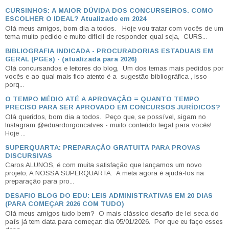
CURSINHOS: A MAIOR DÚVIDA DOS CONCURSEIROS. COMO
ESCOLHER O IDEAL? Atualizado em 2024
Olá meus amigos, bom dia a todos. Hoje vou tratar com vocês de um
tema muito pedido e muito difícil de responder, qual seja, CURS...
BIBLIOGRAFIA INDICADA - PROCURADORIAS ESTADUAIS EM
GERAL (PGEs) - (atualizada para 2026)
Olá concursandos e leitores do blog, Um dos temas mais pedidos por
vocês e ao qual mais fico atento é a sugestão bibliográfica , isso
porq...
O TEMPO MÉDIO ATÉ A APROVAÇÃO = QUANTO TEMPO
PRECISO PARA SER APROVADO EM CONCURSOS JURÍDICOS?
Olá queridos, bom dia a todos. Peço que, se possível, sigam no
Instagram @eduardorgoncalves - muito conteúdo legal para vocês!
Hoje ...
SUPERQUARTA: PREPARAÇÃO GRATUITA PARA PROVAS
DISCURSIVAS
Caros ALUNOS, é com muita satisfação que lançamos um novo
projeto, A NOSSA SUPERQUARTA. A meta agora é ajudá-los na
preparação para pro...
DESAFIO BLOG DO EDU: LEIS ADMINISTRATIVAS EM 20 DIAS
(PARA COMEÇAR 2026 COM TUDO)
Olá meus amigos tudo bem? O mais clássico desafio de lei seca do
país já tem data para começar: dia 05/01/2026. Por que eu faço esses