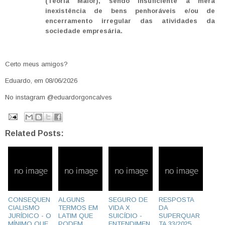
(Teoria Maior), sendo insuficiente a mera
inexistência de bens penhoráveis e/ou de
encerramento irregular das atividades da
sociedade empresária.
Certo meus amigos?
Eduardo, em 08/06/2026
No instagram @eduardorgoncalves
Related Posts:
CONSEQUEN
ALGUNS
SEGURO DE
RESPOSTA
CIALISMO
TERMOS EM
VIDA X
DA
JURÍDICO - O
LATIM QUE
SUICÍDIO -
SUPERQUAR
MÍNIMO QUE
PODEM
ENTENDIMEN
TA 33/2025