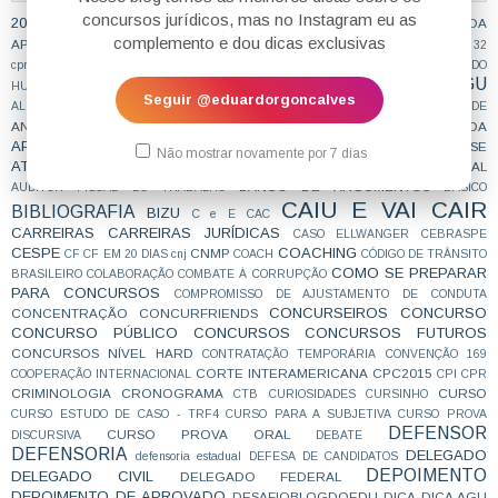
concursos jurídicos, mas no Instagram eu as
2015APROVAÇÃO
2016 O ANO DA APROVAÇÃO
2016
2017 O ANO DA
29CPR
complemento e dou dicas exclusivas
28 CPR
28CPR
2FASE
30CPR
APROVAÇÃO
27CPR
31 cpr
32
cpr
5ªCCR
AÇÃO CIVIL PÚBLICA
ACORDO DE NÃO PERSECUÇÃO PENAL
ADI DO
AGU
ADVOGADO DA UNIÃO
HUMOR
ADVOCACIA
AGENTE DE POLÍCIA
Seguir @eduardorgoncalves
ANALISTA
ANALISTA JUDICIÁRIO
ALIMENTOS
analista tre
ANSIEDADE
AOS ESTUDOS
ANTICRIME
APROVAÇÃO
APROVAÇÕES
APROVADA
APROVADO
ATEAPOSSE
ARQUIVAMENTO
ART. 28 CPP
ASILO
assessor
Não mostrar novamente por 7 dias
ATIVIDADE JURÍDICA
AUDIO DE PROVA ORAL
ATOS INFRACIONAIS
ÁUDIO
BANCO DE ARGUMENTOS
AUDITOR FISCAL DO TRABALHO
BÁSICO
CAIU E VAI CAIR
BIBLIOGRAFIA
BIZU
C e E
CAC
CARREIRAS
CARREIRAS JURÍDICAS
CASO ELLWANGER
CEBRASPE
CESPE
COACHING
CNMP
CF
CF EM 20 DIAS
cnj
COACH
CÓDIGO DE TRÂNSITO
COMO SE PREPARAR
BRASILEIRO
COLABORAÇÃO
COMBATE À CORRUPÇÃO
PARA CONCURSOS
COMPROMISSO DE AJUSTAMENTO DE CONDUTA
CONCURSEIROS
CONCURSO
CONCENTRAÇÃO
CONCURFRIENDS
CONCURSO PÚBLICO
CONCURSOS
CONCURSOS FUTUROS
CONCURSOS NÍVEL HARD
CONTRATAÇÃO TEMPORÁRIA
CONVENÇÃO 169
CORTE INTERAMERICANA
CPC2015
COOPERAÇÃO INTERNACIONAL
CPI
CPR
CRIMINOLOGIA
CRONOGRAMA
CURSO
CTB
CURIOSIDADES
CURSINHO
CURSO ESTUDO DE CASO - TRF4
CURSO PARA A SUBJETIVA
CURSO PROVA
DEFENSOR
CURSO PROVA ORAL
DISCURSIVA
DEBATE
DEFENSORIA
DELEGADO
defensoria estadual
DEFESA DE CANDIDATOS
DEPOIMENTO
DELEGADO CIVIL
DELEGADO FEDERAL
DEPOIMENTO DE APROVADO
DESAFIOBLOGDOEDU
DICA
DICA AGU