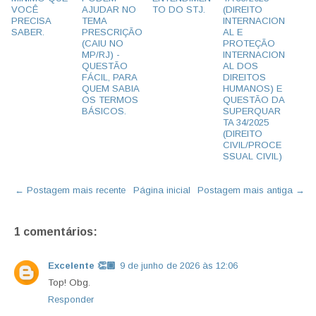
VOCÊ
AJUDAR NO
TO DO STJ.
(DIREITO
PRECISA
TEMA
INTERNACION
SABER.
PRESCRIÇÃO
AL E
(CAIU NO
PROTEÇÃO
MP/RJ) -
INTERNACION
QUESTÃO
AL DOS
FÁCIL, PARA
DIREITOS
QUEM SABIA
HUMANOS) E
OS TERMOS
QUESTÃO DA
BÁSICOS.
SUPERQUAR
TA 34/2025
(DIREITO
CIVIL/PROCE
SSUAL CIVIL)
← Postagem mais recente
Página inicial
Postagem mais antiga →
1 comentários:
Excelente 👏🏾
9 de junho de 2026 às 12:06
Top! Obg.
Responder