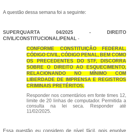
A questão dessa semana foi a seguinte:
SUPERQUARTA 04/2025 - DIREITO
CIVIL/CONSTITUCIONAL/PENAL
-
CONFORME CONSTITUIÇÃO FEDERAL,
CÓDIGO CIVIL, CÓDIGO PENAL, BEM COMO
OS PRECEDENTES DO STF, DISCORRA
SOBRE O DIREITO AO ESQUECIMENTO,
RELACIONANDO NO MÍNIMO COM
LIBERDADE DE IMPRENSA E REGISTROS
CRIMINAIS PRETÉRITOS.
Responder nos comentários em fonte times 12,
limite de 20 linhas de computador. Permitida a
consulta na lei seca. Responder até
11/02/2025.
Essa questão eu considero de nível fácil, pois envolve