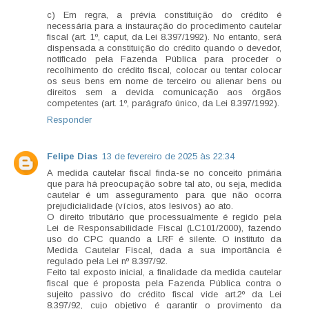
c) Em regra, a prévia constituição do crédito é
necessária para a instauração do procedimento cautelar
fiscal (art. 1º, caput, da Lei 8.397/1992). No entanto, será
dispensada a constituição do crédito quando o devedor,
notificado pela Fazenda Pública para proceder o
recolhimento do crédito fiscal, colocar ou tentar colocar
os seus bens em nome de terceiro ou alienar bens ou
direitos sem a devida comunicação aos órgãos
competentes (art. 1º, parágrafo único, da Lei 8.397/1992).
Responder
Felipe Dias
13 de fevereiro de 2025 às 22:34
A medida cautelar fiscal finda-se no conceito primária
que para há preocupação sobre tal ato, ou seja, medida
cautelar é um asseguramento para que não ocorra
prejudicialidade (vícios, atos lesivos) ao ato.
O direito tributário que processualmente é regido pela
Lei de Responsabilidade Fiscal (LC101/2000), fazendo
uso do CPC quando a LRF é silente. O instituto da
Medida Cautelar Fiscal, dada a sua importância é
regulado pela Lei nº 8.397/92.
Feito tal exposto inicial, a finalidade da medida cautelar
fiscal que é proposta pela Fazenda Pública contra o
sujeito passivo do crédito fiscal vide art.2º da Lei
8.397/92, cujo objetivo é garantir o provimento da