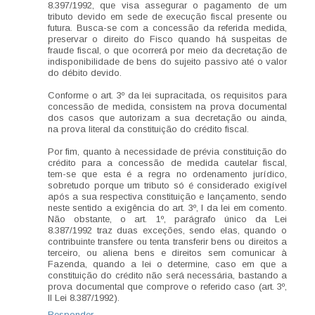
8.397/1992, que visa assegurar o pagamento de um
tributo devido em sede de execução fiscal presente ou
futura. Busca-se com a concessão da referida medida,
preservar o direito do Fisco quando há suspeitas de
fraude fiscal, o que ocorrerá por meio da decretação de
indisponibilidade de bens do sujeito passivo até o valor
do débito devido.
Conforme o art. 3º da lei supracitada, os requisitos para
concessão de medida, consistem na prova documental
dos casos que autorizam a sua decretação ou ainda,
na prova literal da constituição do crédito fiscal.
Por fim, quanto à necessidade de prévia constituição do
crédito para a concessão de medida cautelar fiscal,
tem-se que esta é a regra no ordenamento jurídico,
sobretudo porque um tributo só é considerado exigível
após a sua respectiva constituição e lançamento, sendo
neste sentido a exigência do art. 3º, I da lei em comento.
Não obstante, o art. 1º, parágrafo único da Lei
8.387/1992 traz duas exceções, sendo elas, quando o
contribuinte transfere ou tenta transferir bens ou direitos a
terceiro, ou aliena bens e direitos sem comunicar à
Fazenda, quando a lei o determine, caso em que a
constituição do crédito não será necessária, bastando a
prova documental que comprove o referido caso (art. 3º,
II Lei 8.387/1992).
Responder