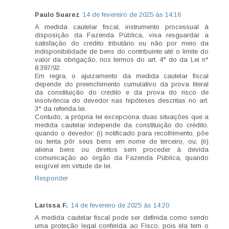
Paulo Suarez
14 de fevereiro de 2025 às 14:16
A medida cautelar fiscal, instrumento processual à
disposição da Fazenda Pública, visa resguardar a
satisfação do crédito tributário ou não por meio da
indisponibilidade de bens do contribuinte até o limite do
valor da obrigação, nos termos do art. 4° do da Lei n°
8.397/92.
Em regra, o ajuizamento da medida cautelar fiscal
depende do preenchimento cumulativo da prova literal
da constituição do crédito e da prova do risco de
insolvência do devedor nas hipóteses descritas no art.
3° da referida lei.
Contudo, a própria lei excepciona duas situações que a
medida cautelar independe da constituição do crédito,
quando o devedor: (i) notificado para recolhimento, põe
ou tenta pôr seus bens em nome de terceiro, ou; (ii)
aliena bens ou direitos sem proceder à devida
comunicação ao órgão da Fazenda Pública, quando
exigível em virtude de lei.
Responder
Larissa F.
14 de fevereiro de 2025 às 14:20
A medida cautelar fiscal pode ser definida como sendo
uma proteção legal conferida ao Fisco, pois ela tem o