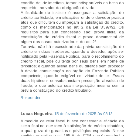
condão de, de imediato, tornar indisponíveis os bens do
requerido, no valor da obrigação devida.
A finalidade do instituto é assegurar a satisfação do
crédito ao Estado, em situações onde o devedor pratica
atos que dificultem ou impeçam a satisfação do crédito,
como os mencionados no art. 2 da Lei 8.397/92. Os
requisitos para sua concessão são: prova literal da
constituição do crédito fiscal e prova documental de
algum dos casos autorizadores do art. 2º.
Todavia, não há necessidade da prévia constituição do
crédito em duas hipóteses: quando o devedor, após ser
notificado pela Fazenda Pública, para o recolhimento do
crédito fiscal, põe ou tenta por seus bens em nome de
terceiros; e quando aliena bens ou direitos sem proceder
à devida comunicação ao órgão da Fazenda Pública
competente, quando exigível em virtude de lei. Essas
duas hipóteses consubstanciam presunção absoluta de
fraude, o que autoriza sua interposição mesmo sem a
prévia constituição do crédito tributário.
Responder
Lucas Nogueira
15 de fevereiro de 2025 às 08:13
A medida cautelar fiscal busca conservar a eficácia da
tutela final no que toca à satisfação do crédito tributário,
o qual goza de garantias e privilégios especiais. Nesse
sentido, preceitua o art. 185-A, do CTN, que é possível a