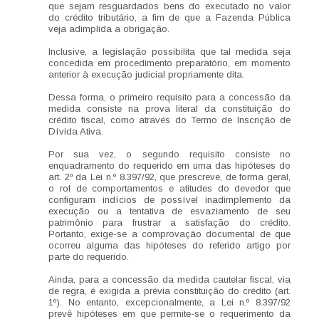
que sejam resguardados bens do executado no valor
do crédito tributário, a fim de que a Fazenda Pública
veja adimplida a obrigação.
Inclusive, a legislação possibilita que tal medida seja
concedida em procedimento preparatório, em momento
anterior à execução judicial propriamente dita.
Dessa forma, o primeiro requisito para a concessão da
medida consiste na prova literal da constituição do
crédito fiscal, como através do Termo de Inscrição de
Dívida Ativa.
Por sua vez, o segundo requisito consiste no
enquadramento do requerido em uma das hipóteses do
art. 2º da Lei n.º 8.397/92, que prescreve, de forma geral,
o rol de comportamentos e atitudes do devedor que
configuram indícios de possível inadimplemento da
execução ou a tentativa de esvaziamento de seu
patrimônio para frustrar a satisfação do crédito.
Portanto, exige-se a comprovação documental de que
ocorreu alguma das hipóteses do referido artigo por
parte do requerido.
Ainda, para a concessão da medida cautelar fiscal, via
de regra, é exigida a prévia constituição do crédito (art.
1º). No entanto, excepcionalmente, a Lei n.º 8.397/92
prevê hipóteses em que permite-se o requerimento da