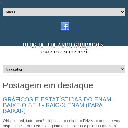
//]]>
BLOG DO EDUARDO GONÇALVES
Dicas diárias de aprovados.
Postagem em destaque
GRÁFICOS E ESTATÍSTICAS DO ENAM -
BAIXE O SEU - RAIO-X ENAM (PARA
BAIXAR)
Olá pessoal, tudo bem? Hoje saiu o edital do ENAM, e por isso vou
disponibilizar para vocês algumas estatísticas e gráficos que vão