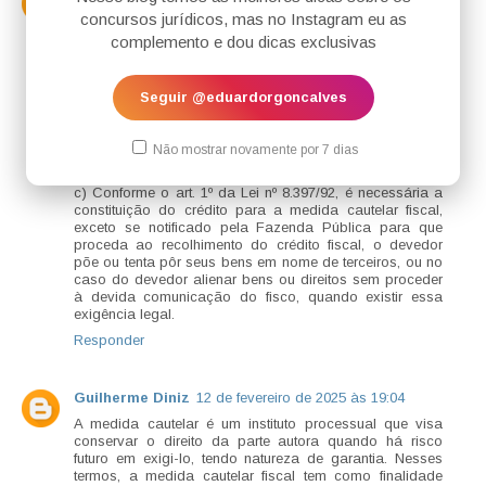
concursos jurídicos, mas no Instagram eu as
a) A medida cautelar fiscal visa a obtenção do crédito
pelo fisco, evitando a dilapidação do patrimônio por
complemento e dou dicas exclusivas
parte do contribuinte. Consiste, portanto, em ação
administrativa instaurada pelo ente credor em que se
pleiteia, por exemplo, o bloqueio de bens.
Seguir @eduardorgoncalves
b) Conforme dispõe o art. 3º da Lei nº 8.397/92, são
requisitos da medida cautelar fiscal: a prova literal da
constituição do crédito fiscal e a prova documental de
Não mostrar novamente por 7 dias
algum dos casos mencionados na lei (elencados no art.
2º).
c) Conforme o art. 1º da Lei nº 8.397/92, é necessária a
constituição do crédito para a medida cautelar fiscal,
exceto se notificado pela Fazenda Pública para que
proceda ao recolhimento do crédito fiscal, o devedor
põe ou tenta pôr seus bens em nome de terceiros, ou no
caso do devedor alienar bens ou direitos sem proceder
à devida comunicação do fisco, quando existir essa
exigência legal.
Responder
Guilherme Diniz
12 de fevereiro de 2025 às 19:04
A medida cautelar é um instituto processual que visa
conservar o direito da parte autora quando há risco
futuro em exigi-lo, tendo natureza de garantia. Nesses
termos, a medida cautelar fiscal tem como finalidade