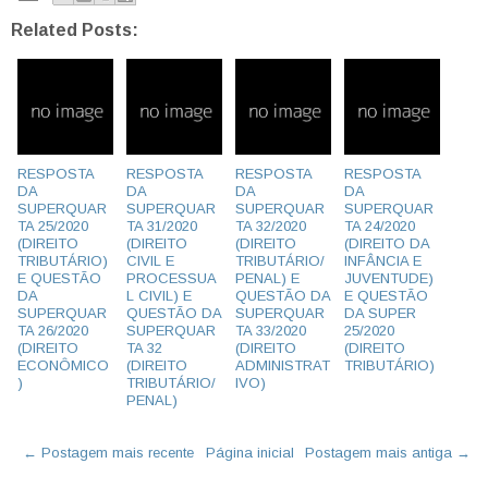
Related Posts:
RESPOSTA
RESPOSTA
RESPOSTA
RESPOSTA
DA
DA
DA
DA
SUPERQUAR
SUPERQUAR
SUPERQUAR
SUPERQUAR
TA 25/2020
TA 31/2020
TA 32/2020
TA 24/2020
(DIREITO
(DIREITO
(DIREITO
(DIREITO DA
TRIBUTÁRIO)
CIVIL E
TRIBUTÁRIO/
INFÂNCIA E
E QUESTÃO
PROCESSUA
PENAL) E
JUVENTUDE)
DA
L CIVIL) E
QUESTÃO DA
E QUESTÃO
SUPERQUAR
QUESTÃO DA
SUPERQUAR
DA SUPER
TA 26/2020
SUPERQUAR
TA 33/2020
25/2020
(DIREITO
TA 32
(DIREITO
(DIREITO
ECONÔMICO
(DIREITO
ADMINISTRAT
TRIBUTÁRIO)
)
TRIBUTÁRIO/
IVO)
PENAL)
← Postagem mais recente
Página inicial
Postagem mais antiga →