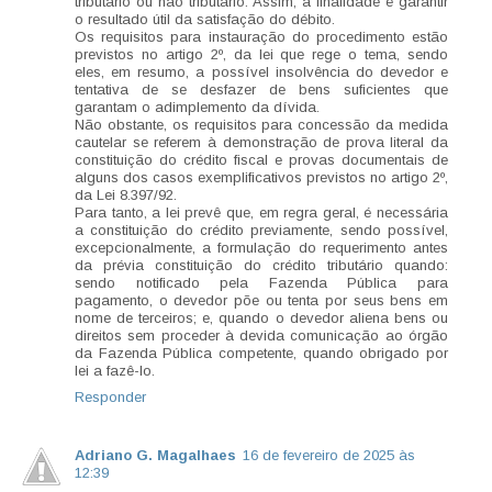
tributário ou não tributário. Assim, a finalidade é garantir
o resultado útil da satisfação do débito.
Os requisitos para instauração do procedimento estão
previstos no artigo 2º, da lei que rege o tema, sendo
eles, em resumo, a possível insolvência do devedor e
tentativa de se desfazer de bens suficientes que
garantam o adimplemento da dívida.
Não obstante, os requisitos para concessão da medida
cautelar se referem à demonstração de prova literal da
constituição do crédito fiscal e provas documentais de
alguns dos casos exemplificativos previstos no artigo 2º,
da Lei 8.397/92.
Para tanto, a lei prevê que, em regra geral, é necessária
a constituição do crédito previamente, sendo possível,
excepcionalmente, a formulação do requerimento antes
da prévia constituição do crédito tributário quando:
sendo notificado pela Fazenda Pública para
pagamento, o devedor põe ou tenta por seus bens em
nome de terceiros; e, quando o devedor aliena bens ou
direitos sem proceder à devida comunicação ao órgão
da Fazenda Pública competente, quando obrigado por
lei a fazê-lo.
Responder
Adriano G. Magalhaes
16 de fevereiro de 2025 às
12:39