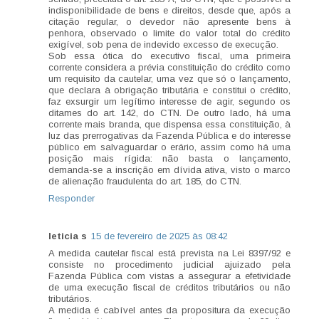
indisponibilidade de bens e direitos, desde que, após a
citação regular, o devedor não apresente bens à
penhora, observado o limite do valor total do crédito
exigível, sob pena de indevido excesso de execução.
Sob essa ótica do executivo fiscal, uma primeira
corrente considera a prévia constituição do crédito como
um requisito da cautelar, uma vez que só o lançamento,
que declara à obrigação tributária e constitui o crédito,
faz exsurgir um legítimo interesse de agir, segundo os
ditames do art. 142, do CTN. De outro lado, há uma
corrente mais branda, que dispensa essa constituição, à
luz das prerrogativas da Fazenda Pública e do interesse
público em salvaguardar o erário, assim como há uma
posição mais rígida: não basta o lançamento,
demanda-se a inscrição em dívida ativa, visto o marco
de alienação fraudulenta do art. 185, do CTN.
Responder
leticia s
15 de fevereiro de 2025 às 08:42
A medida cautelar fiscal está prevista na Lei 8397/92 e
consiste no procedimento judicial ajuizado pela
Fazenda Pública com vistas a assegurar a efetividade
de uma execução fiscal de créditos tributários ou não
tributários.
A medida é cabível antes da propositura da execução