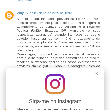
Villy
12 de fevereiro de 2025 às 13:43
A medida cautelar fiscal, prevista na Lei n.º 8.397/92,
constitui procedimento judicial destinado a assegurar o
adimplemento de débitos do contribuinte à Fazenda
Pública (União, Estados, DF, Município e suas
respectivas autarquias) quando há riscos de que o
devedor frustre, agindo com má-fé, o pagamento da
dívida, a exemplo da hipótese em que, caindo em
insolvência, ele aliena ou tenta alienar bens (art. 2º, III, da
referida lei).
Como regra, o procedimento cautelar fiscal necessita,
para sua instauração, da prévia constituição do crédito,
recaindo a exceção apenas nos casos expressamente
previstos em Lei (Art. 1º, “caput”, e parágrafo único da
Lei n.º 8.397/92).
✕
Por fim, como requisitos para sua concessão, o Art. 3º
da Lei n.º 8.3927/92 elenca: a) a prova literal da
constituição do crédito fiscal e b) prova documental de
algum dos casos mencionados no Art. 2º do mesmo
diploma legal.
Responder
Siga-me no Instagram
Tiago Bertuzzo
12 de fevereiro de 2025 às 17:02
Nesse blog temos as melhores dicas sobre os