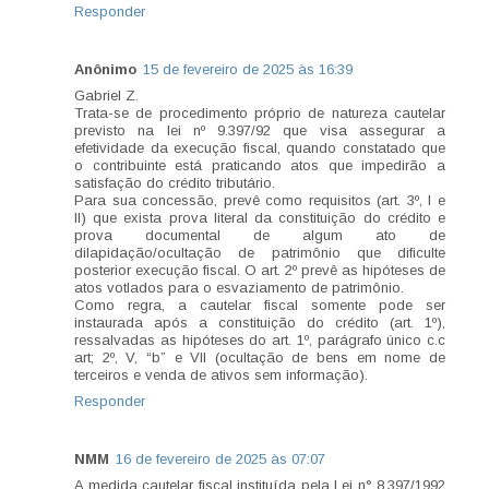
Responder
Anônimo
15 de fevereiro de 2025 às 16:39
Gabriel Z.
Trata-se de procedimento próprio de natureza cautelar
previsto na lei nº 9.397/92 que visa assegurar a
efetividade da execução fiscal, quando constatado que
o contribuinte está praticando atos que impedirão a
satisfação do crédito tributário.
Para sua concessão, prevê como requisitos (art. 3º, I e
II) que exista prova literal da constituição do crédito e
prova documental de algum ato de
dilapidação/ocultação de patrimônio que dificulte
posterior execução fiscal. O art. 2º prevê as hipóteses de
atos votlados para o esvaziamento de patrimônio.
Como regra, a cautelar fiscal somente pode ser
instaurada após a constituição do crédito (art. 1º),
ressalvadas as hipóteses do art. 1º, parágrafo único c.c
art; 2º, V, “b” e VII (ocultação de bens em nome de
terceiros e venda de ativos sem informação).
Responder
NMM
16 de fevereiro de 2025 às 07:07
A medida cautelar fiscal instituída pela Lei n° 8.397/1992