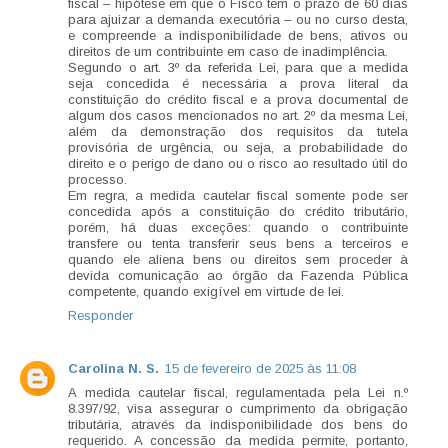
fiscal – hipótese em que o Fisco tem o prazo de 60 dias
para ajuizar a demanda executória – ou no curso desta,
e compreende a indisponibilidade de bens, ativos ou
direitos de um contribuinte em caso de inadimplência.
Segundo o art. 3º da referida Lei, para que a medida
seja concedida é necessária a prova literal da
constituição do crédito fiscal e a prova documental de
algum dos casos mencionados no art. 2º da mesma Lei,
além da demonstração dos requisitos da tutela
provisória de urgência, ou seja, a probabilidade do
direito e o perigo de dano ou o risco ao resultado útil do
processo.
Em regra, a medida cautelar fiscal somente pode ser
concedida após a constituição do crédito tributário,
porém, há duas exceções: quando o contribuinte
transfere ou tenta transferir seus bens a terceiros e
quando ele aliena bens ou direitos sem proceder à
devida comunicação ao órgão da Fazenda Pública
competente, quando exigível em virtude de lei.
Responder
Carolina N. S.
15 de fevereiro de 2025 às 11:08
A medida cautelar fiscal, regulamentada pela Lei n.º
8.397/92, visa assegurar o cumprimento da obrigação
tributária, através da indisponibilidade dos bens do
requerido. A concessão da medida permite, portanto,