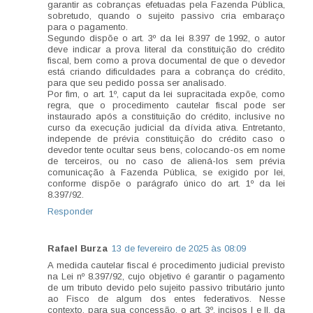
garantir as cobranças efetuadas pela Fazenda Pública,
sobretudo, quando o sujeito passivo cria embaraço
para o pagamento.
Segundo dispõe o art. 3º da lei 8.397 de 1992, o autor
deve indicar a prova literal da constituição do crédito
fiscal, bem como a prova documental de que o devedor
está criando dificuldades para a cobrança do crédito,
para que seu pedido possa ser analisado.
Por fim, o art. 1º, caput da lei supracitada expõe, como
regra, que o procedimento cautelar fiscal pode ser
instaurado após a constituição do crédito, inclusive no
curso da execução judicial da dívida ativa. Entretanto,
independe de prévia constituição do crédito caso o
devedor tente ocultar seus bens, colocando-os em nome
de terceiros, ou no caso de aliená-los sem prévia
comunicação à Fazenda Pública, se exigido por lei,
conforme dispõe o parágrafo único do art. 1º da lei
8.397/92.
Responder
Rafael Burza
13 de fevereiro de 2025 às 08:09
A medida cautelar fiscal é procedimento judicial previsto
na Lei nº 8.397/92, cujo objetivo é garantir o pagamento
de um tributo devido pelo sujeito passivo tributário junto
ao Fisco de algum dos entes federativos. Nesse
contexto, para sua concessão, o art. 3º, incisos I e II, da