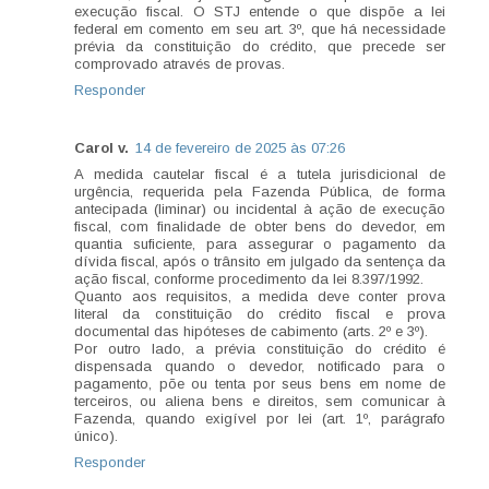
execução fiscal. O STJ entende o que dispõe a lei
federal em comento em seu art. 3º, que há necessidade
prévia da constituição do crédito, que precede ser
comprovado através de provas.
Responder
Carol v.
14 de fevereiro de 2025 às 07:26
A medida cautelar fiscal é a tutela jurisdicional de
urgência, requerida pela Fazenda Pública, de forma
antecipada (liminar) ou incidental à ação de execução
fiscal, com finalidade de obter bens do devedor, em
quantia suficiente, para assegurar o pagamento da
dívida fiscal, após o trânsito em julgado da sentença da
ação fiscal, conforme procedimento da lei 8.397/1992.
Quanto aos requisitos, a medida deve conter prova
literal da constituição do crédito fiscal e prova
documental das hipóteses de cabimento (arts. 2º e 3º).
Por outro lado, a prévia constituição do crédito é
dispensada quando o devedor, notificado para o
pagamento, põe ou tenta por seus bens em nome de
terceiros, ou aliena bens e direitos, sem comunicar à
Fazenda, quando exigível por lei (art. 1º, parágrafo
único).
Responder