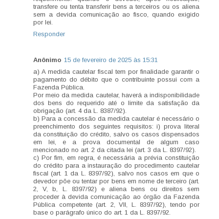
transfere ou tenta transferir bens a terceiros ou os aliena
sem a devida comunicação ao fisco, quando exigido
por lei.
Responder
Anônimo
15 de fevereiro de 2025 às 15:31
a) A medida cautelar fiscal tem por finalidade garantir o
pagamento do débito que o contribuinte possui com a
Fazenda Pública.
Por meio da medida cautelar, haverá a indisponibilidade
dos bens do requerido até o limite da satisfação da
obrigação (art. 4 da L. 8387/92).
b) Para a concessão da medida cautelar é necessário o
preenchimento dos seguintes requisitos: i) prova literal
da constituição do crédito, salvo os casos dispensados
em lei, e a prova documental de algum caso
mencionado no art. 2 da citada lei (art. 3 da L. 8397/92).
c) Por fim, em regra, é necessária a prévia constituição
do crédito para a instauração do procedimento cautelar
fiscal (art. 1 da L. 8397/92), salvo nos casos em que o
devedor põe ou tentar por bens em nome de terceiro (art.
2, V, b, L. 8397/92) e aliena bens ou direitos sem
proceder à devida comunicação ao órgão da Fazenda
Pública competente (art. 2, VII, L. 8397/92), tendo por
base o parágrafo único do art. 1 da L. 8397/92.