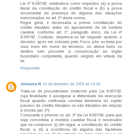
Lei nº 8.397/92, estabelece como requisitos (a) a prova
literal da constituição do crédito fiscal e (b) a prova
documental da presença de alguma das situações
mencionadas no art. 2º desta norma.
Regra geral, é necessária a prévia constituição do
crédito tributário antes do ajuizamento de tal medida
cautelar, conforme art. 1º, parágrafo único, da Lei nº
8.397/92. Contudo, dispensa-se tal requisito quando o
devedor, após ser cobrado pelo Fisco, põe ou tenta por
seus bens em nome de terceiros; ou aliena bens ou
direitos sem proceder à comunicação ao órgão
fazendário competente, quando exigido em virtude da
lei.
Responder
Julianna N
13 de fevereiro de 2025 às 13:16
Trata-se de procedimento instituído pela Lei 8.937/92,
cuja finalidade é assegurar a efetividade da execução
fiscal quando verificada conduta temerária do sujeito
passivo de crédito tributário ou não tributário em relação
à dívida (art. 2º).
Consoante o previsto no art. 3º da Lei 8.937/92, para que
seja concedida a medida cautelar fiscal é necessário
que se comprove: (i) em regra, a constituição do crédito
fiscal; e, (ii) a ocorrência de alguma das hipóteses