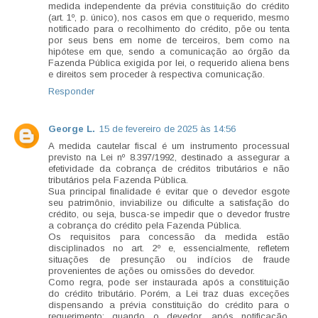
medida independente da prévia constituição do crédito
(art. 1º, p. único), nos casos em que o requerido, mesmo
notificado para o recolhimento do crédito, põe ou tenta
por seus bens em nome de terceiros, bem como na
hipótese em que, sendo a comunicação ao órgão da
Fazenda Pública exigida por lei, o requerido aliena bens
e direitos sem proceder à respectiva comunicação.
Responder
George L.
15 de fevereiro de 2025 às 14:56
A medida cautelar fiscal é um instrumento processual
previsto na Lei nº 8.397/1992, destinado a assegurar a
efetividade da cobrança de créditos tributários e não
tributários pela Fazenda Pública.
Sua principal finalidade é evitar que o devedor esgote
seu patrimônio, inviabilize ou dificulte a satisfação do
crédito, ou seja, busca-se impedir que o devedor frustre
a cobrança do crédito pela Fazenda Pública.
Os requisitos para concessão da medida estão
disciplinados no art. 2º e, essencialmente, refletem
situações de presunção ou indícios de fraude
provenientes de ações ou omissões do devedor.
Como regra, pode ser instaurada após a constituição
do crédito tributário. Porém, a Lei traz duas exceções
dispensando a prévia constituição do crédito para o
requerimento: quando o devedor, após notificação,