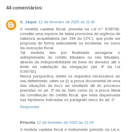
44 comentários:
S. Jaque
12 de fevereiro de 2025 às 11:43
A medida cautelar fiscal, prevista na Lei n.º 8.397/92,
constitui uma espécie de tutela provisória de urgência de
natureza acautelatória (art. 294 do CPC), que pode ser
proposta de forma antecedente ou incidental, no curso
da execução fiscal.
Tal medida tem por finalidade assegurar o
adimplemento do crédito tributário ou não tributário,
através da indisponibilidade de bens do devedor, até o
limite da satisfação da obrigação (art. 4º da Lei
8.397/92).
Nessa perspectiva, dentre os requisitos necessários ao
seu deferimento, citem-se (i) a prova documental de uma
das situações de risco ao resultado útil do processo
previstas no art. 3º da lei, bem como (ii) a prova literal
da constituição do crédito fiscal, que resta dispensada
nas hipóteses indicadas no parágrafo único do art. 1º.
Responder
Priscila
12 de fevereiro de 2025 às 12:29
A medida cautelar fiscal é instrumento previsto na Lei n.