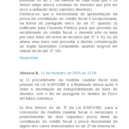
previstas no art. 2º da referida lei, haja vista que o rol
desse artigo elenca condutas do devedor que põe em
risco a quitação do(s) valor(es) devido(s).
Destaca-se, que a necessidade de apresentação da
prova da constituição do crédito fiscal é excepcionada,
na forma do parágrafo único do art. 1º, quando: (i)
notificado pela Fazenda Pública para que proceda ao
recolhimento do crédito fiscal, o devedor põe ou tenta
pôr seus bens em nome de terceiros (art. 2º, V, b); ou, (ii)
aliena seus bens sem proceder a devida comunicação
ao órgão fazendário competente, quando exigível em
virtude de lei (art. 2º, VII).
Responder
Jéssica B.
13 de fevereiro de 2025 às 21:59
a) O procedimento da medida cautelar fiscal está
previsto na Lei 8.397/1992 e a finalidade dessa ação é
obter a decretação de indisponibilidade de bens do
devedor, com o fim de assegurar os direitos do Fisco
em futura cobrança.
b) Nos termos do art. 3º da Lei 8.397/1992, para a
concessão da medida cautelar fiscal, é necessário o
preenchimento de dois requisitos: prova literal da
constituição do crédito fiscal e prova documental de
algum dos casos mencionados no art. 2º da mesma lei.