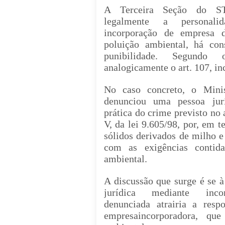
A Terceira Seção do STJ
legalmente
a
personalid
incorporação de empresa 
poluição ambiental, há con
punibilidade. Segundo o
analogicamente o art. 107, inc
No caso concreto, o Minis
de
nunciou
uma pessoa jurí
prática do crime previsto no a
V, da lei 9.605/98, por, em t
sólidos derivados de milho 
com as exigências contida
ambiental.
A discussão que surge
é
se
à 
jurídica mediante inc
denunciada
atrairia a respo
empresa
incorporadora
, que