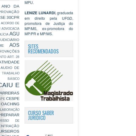
MPU.
 ANO DA
PROVAÇÃO
LENIZE LUNARDI
, graduada
ASE
30CPR
em direito pela UFGD,
promotora de Justiça do
ACORDO DE
MP/MS, ex-promotora do
R
ADVOCACIA
MP/PR e MP/MS.
AGU
LÍCIA
JUDICIÁRIO
AOS
SITES
ME
RECOMENDADOS
ROVAÇÕES
NTO
ART. 28
ATIVIDADE
AUDIO DE
 TRABALHO
BÁSICO
CAIU E
ARREIRAS
CESPE
SPE
COACHING
OLABORAÇÃO
CURSO SABER
PREPARAR
JURÍDICO
MISSO DE
ENTRAÇÃO
URSEIROS