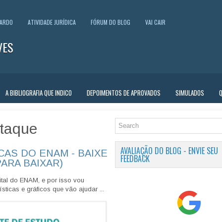
UARDO
ATIVIDADE JURÍDICA
FÓRUM DO BLOG
VAI CAIR
VES
A BIBLIOGRAFIA QUE INDICO
DEPOIMENTOS DE APROVADOS
SIMULADOS
taque
AVALIAÇÃO DO BLOG - ENVIE SEU
CAS DO ENAM - BAIXE
FEEDBACK
PARA BAIXAR)
tal do ENAM, e por isso vou
sticas e gráficos que vão ajudar ...