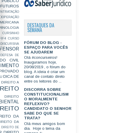
PÚBLICO
FUTUROS
ONTRATAÇÃO
OOPERAÇÃO
MERICANA
DESTAQUES DA
MINOLOGIA
SEMANA
CURSINHO
RF4
CURSO
FÓRUM DO BLOG -
ISCURSIVA
ESPAÇO PARA VOCÊS
FENSOR
SE AJUDAREM
DEFESA DE
Olá #concurseiros!
DO CIVIL
Inauguramos hoje,
IMENTO
20/08/2019 , o fórum do
ROVADO
blog. A ideia é criar um
DICA DE
canal de contato direto
GU
entre os leitores do ...
DIREITO A
IREITO
DISCORRA SOBRE
CONSTITUCIONALISM
DIREITO
O MORALMENTE
IENTAL
REFLEXIVO?
IREITO
CANDIDATO O SENHOR
SABE DO QUE SE
IREITO DA
TRATA?
IREITO DA
Olá meus amigos bom
L
DIREITO DE
dia. Hoje o tema da
R
DIREITO