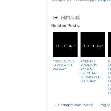
Related Posts:
TRF2 - O QUE
AGENTES
É
FAZER ATÉ A
PRIVADOS
Q
PROVA?
PODEM
E
EXECUTAR
F
SERVIÇOS DE
P
LOTERIA?
E
C
O
D
← Postagem mais recente
Página i