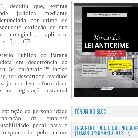
 decidiu que, extinta
ade jurídica mediante
denunciada por crime de
sequente extinção de sua
 colegiado, aplica-se
iso I, do CP.
tério Público do Paraná
dica em decorrência da
rt. 54, parágrafo 2º, inciso
ese, ter descartado resíduos
e soja, em desconformidade
s na legislação estadual
FÓRUM DO BLOG
extinção da personalidade
orporação da empresa
nsabilidade penal
p
a
ra a
ENCONTRE TUDO O QUE PROCURA
(TEMÁRIO/SUMÁRIO DO SITE)
 responderia pelo crime