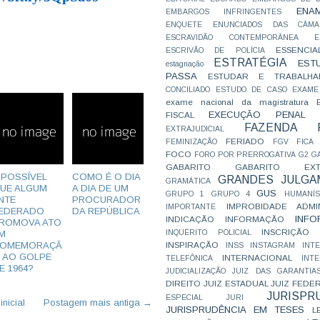
ENA
EMBARGOS INFRINGENTES
ENQUETE
ENUNCIADOS DAS CÂMA
ESCRAVIDÃO CONTEMPORÂNEA
E
ESSENCIA
ESCRIVÃO DE POLÍCIA
ESTRATÉGIA
EST
estagnação
PASSA
ESTUDAR E TRABALHA
CONCILIADO
ESTUDO DE CASO
EXAME
exame nacional da magistratura
EXECUÇÃO PENAL
FISCAL
FAZENDA P
EXTRAJUDICIAL
FERIADO
FEMINIZAÇÃO
FGV
FICA
FOCO
FORO POR PRERROGATIVA
G2
G
GABARITO
GABARITO EXTR
 POSSÍVEL
COMO É O DIA
GRANDES JULGA
GRAMÁTICA
UE ALGUM
A DIA DE UM
GUS
GRUPO 1
GRUPO 4
HUMANÍS
NTE
PROCURADOR
IMPROBIDADE ADMIN
IMPORTANTE
EDERADO
DA REPÚBLICA
INFO
INDICAÇÃO
INFORMAÇÃO
ROMOVA ATO
INSCRIÇÃO D
M
INQUÉRITO POLICIAL
OMEMORAÇÃ
INSPIRAÇÃO
INSS
INSTAGRAM
INT
 AO GOLPE
INTERNACIONAL
TELEFÔNICA
INT
E 1964?
JUDICIALIZAÇÃO
JUIZ DAS GARANTIA
DIREITO
JUIZ ESTADUAL
JUIZ FEDE
JURISPR
ESPECIAL
JURI
nicial
Postagem mais antiga →
JURISPRUDÊNCIA EM TESES
L