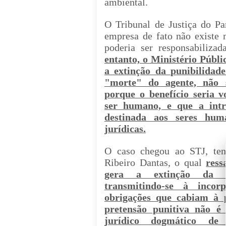
ambiental
.
O Tribunal de Justiça do P
empresa de fato não existe 
poderia ser responsabilizad
entanto, o Ministério Públi
a extinção da punibilidade
"morte" do agente, não s
porque o benefício seria v
ser humano, e que a intr
destinada aos seres hum
jurídicas.
O
caso chegou ao STJ, te
Ribeiro Dantas,
o qual
ress
gera a extinção da so
transmitindo-se à incor
obrigações que cabiam à 
pretensão punitiva não é
jurídico dogmático de 