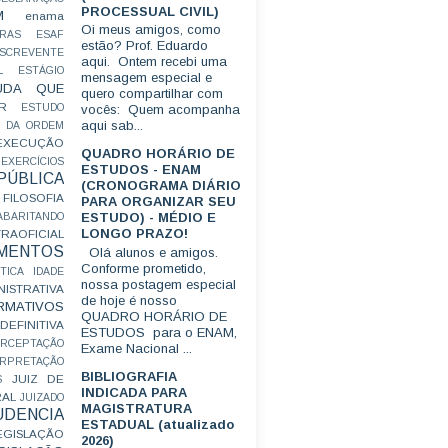
PROCESSUAL CIVIL)
M
enama
Oi meus amigos, como
RAS
ESAF
estão? Prof. Eduardo
SCREVENTE
aqui. Ontem recebi uma
L
ESTÁGIO
mensagem especial e
UDA QUE
quero compartilhar com
R
ESTUDO
vocês: Quem acompanha
aqui sab...
 DA ORDEM
EXECUÇÃO
QUADRO HORÁRIO DE
EXERCÍCIOS
ESTUDOS - ENAM
ÚBLICA
(CRONOGRAMA DIÁRIO
FILOSOFIA
PARA ORGANIZAR SEU
ESTUDO) - MÉDIO E
ABARITANDO
LONGO PRAZO!
AOFICIAL
MENTOS
Olá alunos e amigos.
Conforme prometido,
TICA
IDADE
nossa postagem especial
ISTRATIVA
de hoje é nosso
RMATIVOS
QUADRO HORÁRIO DE
EFINITIVA
ESTUDOS para o ENAM,
ERCEPTAÇÃO
Exame Nacional ...
ERPRETAÇÃO
BIBLIOGRAFIA
JUIZ DE
S
INDICADA PARA
RAL
JUIZADO
MAGISTRATURA
UDENCIA
ESTADUAL (atualizado
EGISLAÇÃO
2026)