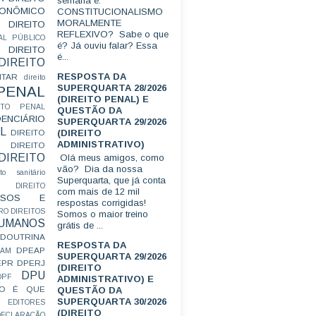
semana é:
CONÔMICO
CONSTITUCIONALISMO
MORALMENTE
DIREITO
REFLEXIVO? Sabe o que
AL PÚBLICO
é? Já ouviu falar? Essa
DIREITO
é...
DIREITO
RESPOSTA DA
ITAR
direito
SUPERQUARTA 28/2026
 PENAL
(DIREITO PENAL) E
EITO PENAL
QUESTÃO DA
ENCIÁRIO
SUPERQUARTA 29/2026
L
(DIREITO
DIREITO
ADMINISTRATIVO)
DIREITO
DIREITO
Olá meus amigos, como
vão? Dia da nossa
ito sanitário
Superquarta, que já conta
DIREITO
com mais de 12 mil
FUSOS E
respostas corrigidas!
RO
DIREITOS
Somos o maior treino
HUMANOS
grátis de ...
DOUTRINA
RESPOSTA DA
DPEAP
EAM
SUPERQUARTA 29/2026
EPR
DPERJ
(DIREITO
DPU
DPF
ADMINISTRATIVO) E
O É QUE
QUESTÃO DA
SUPERQUARTA 30/2026
EDITORES
(DIREITO
ECLARAÇÃO