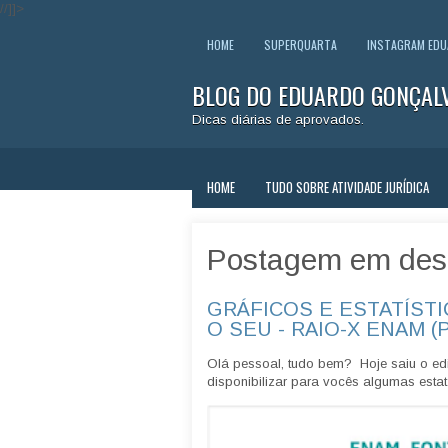
//]]>
HOME
SUPERQUARTA
INSTAGRAM ED
BLOG DO EDUARDO GONÇAL
Dicas diárias de aprovados.
HOME
TUDO SOBRE ATIVIDADE JURÍDICA
Postagem em des
GRÁFICOS E ESTATÍSTI
O SEU - RAIO-X ENAM (
Olá pessoal, tudo bem? Hoje saiu o edi
disponibilizar para vocês algumas estatí