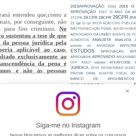
2015APROVAÇÃO
2016 O
2016
APROVAÇÃO
2017 O ANO DA A
araná entendeu que
,
como a
29CPR
28 CPR
28CPR
2F
27CPR
mais, por conseguinte, não
31 cpr
32 cpr
5ªCCR
AÇÃO CIVIL PÚBLICA
a para fins criminais.
No
NÃO PERSECUÇÃO PENAL
ADI DO HUMO
ADVOGADO DA UNIÃO
co sustentou a tese de que
AGENTE DE PO
ANALISTA
ANALISTA 
ALIMENTOS
 da pessoa jurídica pela
ANTICRI
analista tre
ANSIEDADE
eria aplicável ao caso,
ESTUDOS
APROVAÇÃO
AP
oltado exclusivamente ao
APROVADO
APROVADA
ARQUIVAME
ATEAPOSSE
anscendência da pena é
CPP
ASILO
assessor
JURÍDICA
ATOS INFRACIONAIS
ÁUDIO
anos e não às pessoas
PROVA ORAL
AUDITOR FISCAL DO
BANCO DE ARGUMENTOS
BIBLIOGRAFIA
BIZU
C e E
CAC
✕
ndo como
ministro relator
VAI CAIR
CARREIRAS
C
altou que a incorporação
JURÍDICAS
CASO ELLWANGER
CEBRA
ciedade incorporada,
CNMP
CF
CF EM 20 DIAS
cnj
COACH
CÓDIGO DE TRÂNSITO BRASILEIRO
C
poradora os direitos e
COMO SE 
COMBATE À CORRUPÇÃO
primeira. Desse modo, a
PARA CONCURSOS
COMPRO
Siga-me no Instagram
 enquadrada no conceito
CONC
AJUSTAMENTO DE CONDUTA
CONC
CONCURFRIENDS
obrigação patrimonial
Nesse blog temos as melhores dicas sobre os concursos