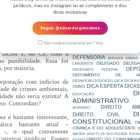
CONCURSO
CONCURSO 
 confunde com direito à
jurídicos, mas no Instagram eu as complemento e dou
CONCURSOS
CONCURSOS 
ausados ao meio ambiente.
dicas exclusivas
CONCURSOS NÍVEL HARD
C
orize a transferência da
TEMPORÁRIA
CONVENÇÃO 169
C
CORTE INTERA
INTERNACIONAL
corporadora.
Seguir @eduardorgoncalves
CPC2015
CRI
CPI
CPR
CRONOGRAMA
CTB
CURIOSIDADES
latou que extinta a pessoa
CURSO
CURSO ESTUDO DE CASO - T
Não mostrar novamente por 7 dias
dício de fraude
,
aplica-se
PARA A SUBJETIVA
CURSO PROVA D
DE
CURSO PROVA ORAL
DEBATE
, inciso I, do CP, com a
DEFENSORIA
defensoria estadual
a punibilidade.
Essa foi
DELEGADO
DELEGA
CANDIDATOS
, por maioria.
DEPO
DELEGADO FEDERAL
DEPOIMENTO DE AP
DESAFIOBLOGDOEDU
DICA
DICA A
rporação com indícios de
DICA ESPERTA
DICAS
OURO
dade de crimes ambientais,
D
EDUCAÇÃO
idade não seria extinta! A
ADMINISTRATIVO
caso. Concordam?
DIREITO AMB
AGRÁRIO
D
DIREITO CIVIL
ma é bastante interessante,
CONSTITUCIONAL
D
tica bastante atual –
CRIANÇA E DO ADOLESCENTE
D
-
, o qual comumente
SAÚDE
DIREITO DA SEGURIDADE SOCIA
carreiras jurídicas
. Espero
DIREITO DO CONSUMIDO
ENSINO