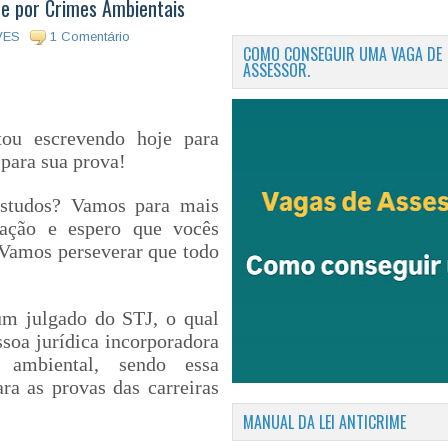
de por Crimes Ambientais
VES
1 Comentário
COMO CONSEGUIR UMA VAGA DE
ASSESSOR.
ou escrevendo hoje para
para sua prova!
studos? Vamos para mais
ção e espero que vocês
Vamos perseverar que todo
 um
julgado do STJ
, o qual
soa jurídica incorporadora
 ambiental,
sendo essa
ara as provas d
as carreiras
MANUAL DA LEI ANTICRIME