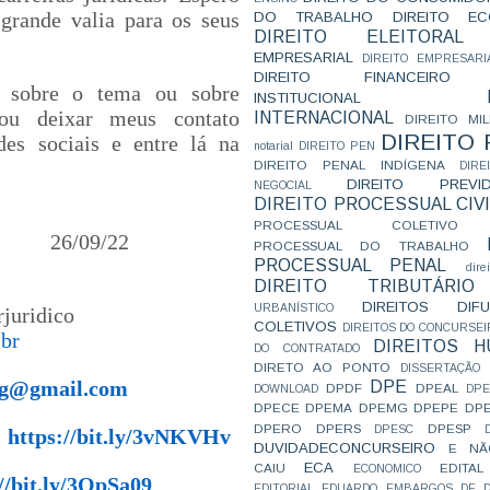
DO TRABALHO
DIREITO E
 grande valia para os seus
DIREITO ELEITORAL
EMPRESARIAL
DIREITO EMPRESARI
DIREITO FINANCEIRO
 sobre o tema ou sobre
INSTITUCIONAL
vou deixar meus contato
INTERNACIONAL
DIREITO MIL
DIREITO
es sociais e entre lá na
notarial
DIREITO PEN
DIREITO PENAL INDÍGENA
DIR
DIREITO PREVID
NEGOCIAL
DIREITO PROCESSUAL CIVI
PROCESSUAL COLETIVO
vo
26
/09/22
PROCESSUAL DO TRABALHO
PROCESSUAL PENAL
dire
DIREITO TRIBUTÁRIO
DIREITOS DI
URBANÍSTICO
juridico
COLETIVOS
DIREITOS DO CONCURSEI
.br
DIREITOS 
DO CONTRATADO
DIRETO AO PONTO
DISSERTAÇÃO
DPE
ing@gmail.com
DPDF
DPEAL
DOWNLOAD
DP
DPECE
DPEMA
DPEMG
DPEPE
DP
DPERO
DPERS
DPESP
DPESC
:
https://bit.ly/3vNKVHv
DUVIDADECONCURSEIRO
E NÃ
ECA
CAIU
EDITAL
ECONOMICO
//bit.ly/3QpSa09
EDITORIAL
EDUARDO
EMBARGOS DE D