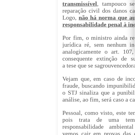
transmissível
, tampouco se
reparação civil dos danos c
Logo,
não há norma que aut
responsabilidade penal à in
Por fim, o ministro ainda re
jurídica ré, sem nenhum in
analogicamente o art. 107
consequente extinção de su
a
tese
que
se
sagrou
vencedora
Vejam que, em caso de inco
fraude, buscando impunibili
o STJ sinaliza que a punibil
análise, ao fim, será caso a 
Pessoal, como visto, este te
pois
trata de uma temá
responsabilidade ambiental
vemos
cair
em provas
das 