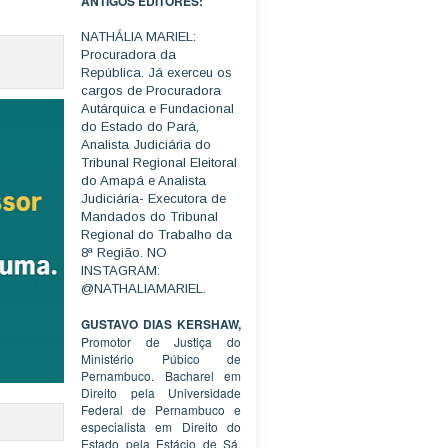
ANTIGOS EDITORES:
NATHÁLIA MARIEL:
Procuradora da
República. Já exerceu os
cargos de Procuradora
Autárquica e Fundacional
do Estado do Pará,
Analista Judiciária do
Tribunal Regional Eleitoral
do Amapá e Analista
Judiciária- Executora de
Mandados do Tribunal
Regional do Trabalho da
8ª Região. NO
INSTAGRAM:
@NATHALIAMARIEL.
GUSTAVO DIAS KERSHAW,
Promotor de Justiça do
Ministério Púbico de
Pernambuco. Bacharel em
Direito pela Universidade
Federal de Pernambuco e
especialista em Direito do
Estado pela Estácio de Sá.