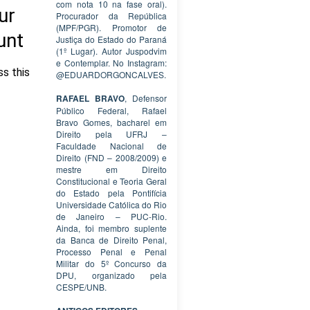
com nota 10 na fase oral).
Procurador da República
(MPF/PGR). Promotor de
Justiça do Estado do Paraná
(1º Lugar). Autor Juspodvim
e Contemplar. No Instagram:
@EDUARDORGONCALVES.
RAFAEL BRAVO
, Defensor
Público Federal, Rafael
Bravo Gomes, bacharel em
Direito pela UFRJ –
Faculdade Nacional de
Direito (FND – 2008/2009) e
mestre em Direito
Constitucional e Teoria Geral
do Estado pela Pontifícia
Universidade Católica do Rio
de Janeiro – PUC-Rio.
Ainda, foi membro suplente
da Banca de Direito Penal,
Processo Penal e Penal
Militar do 5º Concurso da
DPU, organizado pela
CESPE/UNB.