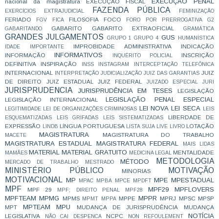
EXECUÇÃO PENAL
nacional da magistratura
EXECUÇÃO FISCAL
FAZENDA PÚBLICA
EXERCÍCIOS
EXTRAJUDICIAL
FEMINIZAÇÃO
FERIADO
FILOSOFIA
FOCO
FGV
FICA
FORO POR PRERROGATIVA
G2
GABARITO
GABARITO EXTRAOFICIAL
GABARITANDO
GRAMÁTICA
GRANDES JULGAMENTOS
GUS
GRUPO 1
GRUPO 4
HUMANÍSTICA
IMPROBIDADE ADMINISTRATIVA
INDICAÇÃO
IDADE
IMPORTANTE
INFORMATIVOS
INFORMAÇÃO
INSCRIÇÃO
INQUÉRITO POLICIAL
DEFINITIVA
INSPIRAÇÃO
INSS
INSTAGRAM
INTERCEPTAÇÃO TELEFÔNICA
INTERNACIONAL
JUIZ
INTERPRETAÇÃO
JUDICIALIZAÇÃO
JUIZ DAS GARANTIAS
DE DIREITO
JUIZ ESTADUAL
JUIZ FEDERAL
JUIZADO ESPECIAL
JURI
JURISPRUDENCIA
JURISPRUDÊNCIA EM TESES
LEGISLAÇÃO
LEGISLAÇÃO PENAL ESPECIAL
LEGISLAÇÃO INTERNACIONAL
LEI NOVA
LEI SECA
LEGITIMIDADE
LEI DE ORGANIZAÇÕES CRIMINOSAS
LEIS
LIBERDADE DE
ESQUEMATIZADAS
LEIS GRIFADAS
LEIS SISTEMATIZADAS
EXPRESSÃO
LÍNGUA PORTUGUESA
LOTAÇÃO
LINDB
LISTA SUJA
LIVE
LIVRO
MAGISTRATURA
MAGISTRATURA DO TRABALHO
MACETE
MAGISTRATURA ESTADUAL
MAGISTRATURA FEDERAL
MAIS LIDAS
MATERIAL
MATERIAL GRATUITO
MENTALIDADE
MAMÃES
MEDICINA LEGAL
METODOLOGIA
MÉTODO
MERCADO DE TRABALHO
MESTRADO
MINISTÉRIO PÚBLICO
MOTIVAÇÃO
MINORIAS
MOTIVACIONAL
MP
MPE
MPESTADUAL
MPAC
MPBA
MPCE
MPDFT
MPF
MPF29
MPFLOVERS
MPF 29
MPF; DIREITO PENAL
MPF28
MPFTEAM
MPMG
MPPR
MPMS
MPPE
MPRJ
MPSC
MPSP
MPMT
MPPA
MPTEAM
MPU
MPT
MUDANÇA DE JURISPRUDÊNCIA
MUDANÇA
NOTÍCIA
LEGISLATIVA
NCPC
NÃO CAI DESPENCA
NON REFOULEMENT