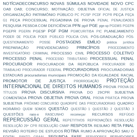
NOTÍCIADECONCURSO
NOVAS SÚMULAS
NOVIDADE
NOVO CPC
OAB
OAB; CONCURSO; MOTIVAÇÃO;
OBJETIVA
OFICIAL DE JUSTIÇA
ORGANIZAÇÃO
PATRIMÔNIO PÚBLICO
PEÇA
PC
PC/SP
PCDF
PCPR
PEÇA
PEÇA PROCESSUAL
PEGADINHA DE PROVA
G1
PENAL
PENALIDADES
PFN
PGE
PESQUISA
PESSOA COM DEFICIÊNCIA
pgdf
pge-sp
PGEMS
PGEPA
PGF
PGM
PGEPR
PGESP
PLANEJAMENTO
PGERN
PGMCURITIBA
PIC
PÓS-GRADUAÇÃO
PODER DE POLÍCIA
POER PÚBLICO
POLICIA CIVIL
PÓS-
POSTAGENS EMÍLIO
QUESTIONAMENTO
POSSE
prática jurídica
PRINCÍPIOS
PREPARAÇÃO
PREVIDENCIÁRIO
PROCEDIMENTO
PROCESSO COLETIVO
PROCESSO CIVIL
INVESTIGATÓRIO CRIMINAL
PROCESSO PENAL
PROCESSUAL PENAL
PROCESSO TRIBUTÁRIO
PROCURADOR
PROCURADOR DA REPÚBLICA
PROCURADOR DO
PROCURADORIAS
PROCURADORIAS
TRABALHO
PROCURADOR FEDERAL
ESTADUAIS
procuradorias municipais
PROMOÇÃO DA IGUALDADE RACIAL
PROTEÇÃO
PROMOTOR DE JUSTIÇA
PRORROGAÇÃO
INTERNACIONAL DE DIREITOS HUMANOS
PROVA
PROVA DE
PROVA DISCURSIVA
PROVA DO 29CPR SUBJETIVA
TÍTULOS
PROVA OBJETIVA
PROVA ORAL
COMENTADA
PROVA
PROVA PRÁTICA
SUBJETIVA
QUADRO
PRÓXIMO CONCURSO
QUADRIPÉ DAS PROCURADORIAS
QUESTÃO
HORÁRIO
QUEM SOMOS
QUESTÃO 1
QUESTÃO 2
QUESTÃO 3
QUESTÕES
raio-x
RECURSOS
RASCUNHO
recomeçar
REFÚGIO
REPERCUSSÃO GERAL
REPETITIVOS
REPROVAÇÕES
RESOLUÇÃO
RESPOSTA
RETA FINAL
RESUMO
RESOLUÇÃO 29º CPR
RESOLUÇÃO CNMP
ROTINA
REVISÃO
ROTEIRO DE ESTUDOS
RUMO A APROVAÇÃO
SAIU O
SEGUNDA FASE
EDITAL
SERVIDORES
SANTO GRAAL
SERVIDORES