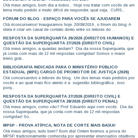
Olá meus amigos, bom dia a todos. Hoje vou tratar com vocês de um
tema muito pedido e muito difícil de responder, qual seja, CURS...
FÓRUM DO BLOG - ESPAÇO PARA VOCÊS SE AJUDAREM
Olá #concurseiros! Inauguramos hoje, 20/08/2019 , o fórum do blog. A
ideia é criar um canal de contato direto entre os leitores do ...
RESPOSTA DA SUPERQUARTA 26/2026 (DIREITOS HUMANOS) E
QUESTÃO DA SUPERQUARTA 27/2026 (DIREITO CIVIL)
Olá meus amigos, a quantas andam? Dia da nossa Superquarta, que
já conta com mais de 12 mil respostas corrigidas! Somos o maior
treino grát...
BIBLIOGRAFIA INDICADA PARA O MINISTÉRIO PÚBLICO
ESTADUAL (MPE) CARGO DE PROMOTOR DE JUSTIÇA (2026)
Olá concursandos e leitores do blog, Um dos temas mais pedidos por
vocês e ao qual mais fico atento é a sugestão bibliográfica , isso
porq...
RESPOSTA DA SUPERQUARTA 27/2026 (DIREITO CIVIL) E
QUESTÃO DA SUPERQUARTA 28/2026 (DIREITO PENAL)
Olá meus amigos, como vão? Prof. Eduardo aqui com vocês. Dia da
nossa Superquarta, que já conta com mais de 12 mil respostas
corrigidas! So...
MPSP - PROVA ATÍPICA, NOTA DE CORTE MAIS BAIXA!
Olá meus amigos, tudo bem? Bom dia! Ontem tivemos a prova do
MPSP, tradicionalmente conhecida por apresentar enunciados objetivos