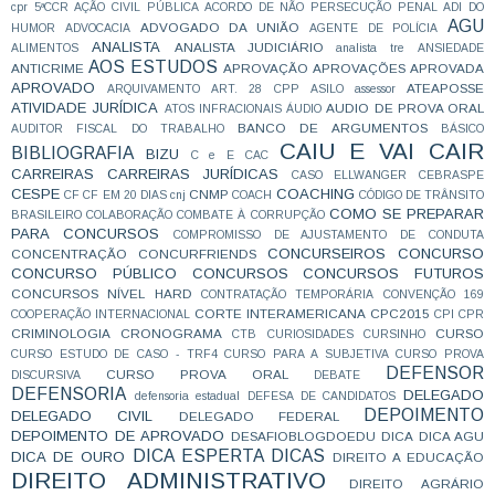
cpr
5ªCCR
AÇÃO CIVIL PÚBLICA
ACORDO DE NÃO PERSECUÇÃO PENAL
ADI DO
AGU
ADVOGADO DA UNIÃO
HUMOR
ADVOCACIA
AGENTE DE POLÍCIA
ANALISTA
ANALISTA JUDICIÁRIO
ALIMENTOS
analista tre
ANSIEDADE
AOS ESTUDOS
ANTICRIME
APROVAÇÃO
APROVAÇÕES
APROVADA
APROVADO
ATEAPOSSE
ARQUIVAMENTO
ART. 28 CPP
ASILO
assessor
ATIVIDADE JURÍDICA
AUDIO DE PROVA ORAL
ATOS INFRACIONAIS
ÁUDIO
BANCO DE ARGUMENTOS
AUDITOR FISCAL DO TRABALHO
BÁSICO
CAIU E VAI CAIR
BIBLIOGRAFIA
BIZU
C e E
CAC
CARREIRAS
CARREIRAS JURÍDICAS
CASO ELLWANGER
CEBRASPE
CESPE
COACHING
CNMP
CF
CF EM 20 DIAS
cnj
COACH
CÓDIGO DE TRÂNSITO
COMO SE PREPARAR
BRASILEIRO
COLABORAÇÃO
COMBATE À CORRUPÇÃO
PARA CONCURSOS
COMPROMISSO DE AJUSTAMENTO DE CONDUTA
CONCURSEIROS
CONCURSO
CONCENTRAÇÃO
CONCURFRIENDS
CONCURSO PÚBLICO
CONCURSOS
CONCURSOS FUTUROS
CONCURSOS NÍVEL HARD
CONTRATAÇÃO TEMPORÁRIA
CONVENÇÃO 169
CORTE INTERAMERICANA
CPC2015
COOPERAÇÃO INTERNACIONAL
CPI
CPR
CRIMINOLOGIA
CRONOGRAMA
CURSO
CTB
CURIOSIDADES
CURSINHO
CURSO ESTUDO DE CASO - TRF4
CURSO PARA A SUBJETIVA
CURSO PROVA
DEFENSOR
CURSO PROVA ORAL
DISCURSIVA
DEBATE
DEFENSORIA
DELEGADO
defensoria estadual
DEFESA DE CANDIDATOS
DEPOIMENTO
DELEGADO CIVIL
DELEGADO FEDERAL
DEPOIMENTO DE APROVADO
DESAFIOBLOGDOEDU
DICA
DICA AGU
DICA ESPERTA
DICAS
DICA DE OURO
DIREITO A EDUCAÇÃO
DIREITO ADMINISTRATIVO
DIREITO AGRÁRIO