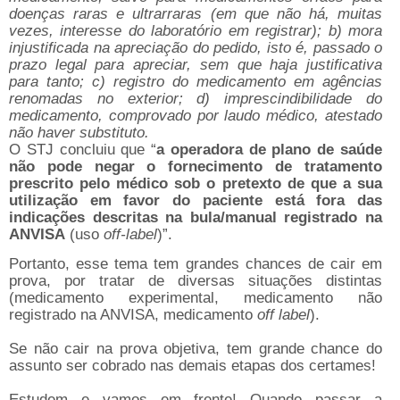
doenças raras e ultrarraras (em que não há, muitas
vezes, interesse do laboratório em registrar); b) mora
injustificada na apreciação do pedido, isto é, passado o
prazo legal para apreciar, sem que haja justificativa
para tanto; c) registro do medicamento em agências
renomadas no exterior; d) imprescindibilidade do
medicamento, comprovado por laudo médico, atestado
não haver substituto.
O STJ concluiu que “
a operadora de plano de saúde
não pode negar o fornecimento de tratamento
prescrito pelo médico sob o pretexto de que a sua
utilização em favor do paciente está fora das
indicações descritas na bula/manual registrado na
ANVISA
(uso
off-label
)”.
Portanto, esse tema tem grandes chances de cair em
prova, por tratar de diversas situações distintas
(medicamento experimental, medicamento não
registrado na ANVISA, medicamento
off label
).
Se não cair na prova objetiva, tem grande chance do
assunto ser cobrado nas demais etapas dos certames!
Estudem e vamos em frente! Quando passar a