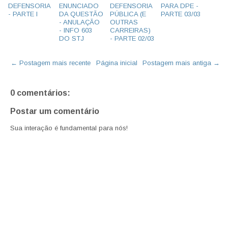
DEFENSORIA
ENUNCIADO
DEFENSORIA
PARA DPE -
- PARTE I
DA QUESTÃO
PÚBLICA (E
PARTE 03/03
- ANULAÇÃO
OUTRAS
- INFO 603
CARREIRAS)
DO STJ
- PARTE 02/03
← Postagem mais recente
Página inicial
Postagem mais antiga →
0 comentários:
Postar um comentário
Sua interação é fundamental para nós!