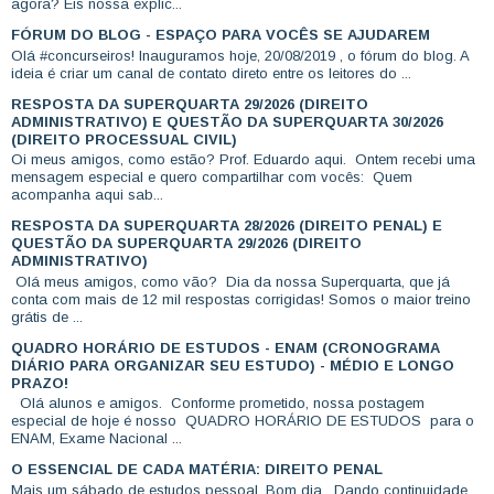
agora? Eis nossa explic...
FÓRUM DO BLOG - ESPAÇO PARA VOCÊS SE AJUDAREM
Olá #concurseiros! Inauguramos hoje, 20/08/2019 , o fórum do blog. A
ideia é criar um canal de contato direto entre os leitores do ...
RESPOSTA DA SUPERQUARTA 29/2026 (DIREITO
ADMINISTRATIVO) E QUESTÃO DA SUPERQUARTA 30/2026
(DIREITO PROCESSUAL CIVIL)
Oi meus amigos, como estão? Prof. Eduardo aqui. Ontem recebi uma
mensagem especial e quero compartilhar com vocês: Quem
acompanha aqui sab...
RESPOSTA DA SUPERQUARTA 28/2026 (DIREITO PENAL) E
QUESTÃO DA SUPERQUARTA 29/2026 (DIREITO
ADMINISTRATIVO)
Olá meus amigos, como vão? Dia da nossa Superquarta, que já
conta com mais de 12 mil respostas corrigidas! Somos o maior treino
grátis de ...
QUADRO HORÁRIO DE ESTUDOS - ENAM (CRONOGRAMA
DIÁRIO PARA ORGANIZAR SEU ESTUDO) - MÉDIO E LONGO
PRAZO!
Olá alunos e amigos. Conforme prometido, nossa postagem
especial de hoje é nosso QUADRO HORÁRIO DE ESTUDOS para o
ENAM, Exame Nacional ...
O ESSENCIAL DE CADA MATÉRIA: DIREITO PENAL
Mais um sábado de estudos pessoal. Bom dia. Dando continuidade