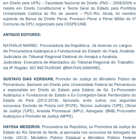
em Direito pela UFRJ – Faculdade Nacional de Direito (FND – 2008/2009) e
mestre em Direito Constitucional e Teoria Geral do Estado pela Pontifícia
Universidade Católica do Rio de Janeiro – PUC-Rio. Ainda, foi membro
suplente da Banca de Direito Penal, Processo Penal e Penal Militar do 5º
Concurso da DPU, organizado pela CESPE/UNB.
ANTIGOS EDITORES:
NATHÁLIA MARIEL: Procuradora da República. Já exerceu os cargos
de Procuradora Autárquica e Fundacional do Estado do Pará, Analista
Judiciária do Tribunal Regional Eleitoral do Amapá e Analista
Judiciária- Executora de Mandados do Tribunal Regional do Trabalho
da 8ª Região. NO INSTAGRAM: @NATHALIAMARIEL.
GUSTAVO DIAS KERSHAW,
Promotor de Justiça do Ministério Púbico de
Pernambuco. Bacharel em Direito pela Universidade Federal de Pernambuco
e especialista em Direito do Estado pela Estácio de Sá. Ex-Procurador
Autárquico e Fundacional do Estado e Ex-Corregedor-Geral Penitenciário do
Estado do Pará (2012-2018). Aprovado, entre outros, nos seguintes
concursos: Escrivão de Polícia civil (PCPE), Técnico Judiciário (TJPE), Oficial
de Justiça (TJPE), Analista Processual (MPU), Advogado (BNB) Procurador
Autárquico e Promotor de Justiça (MPPE).
HAYSSA MEDEIROS
, Procuradora da República, ex-Promotora de Justiça do
Estado do Rio Grande do Norte, já aprovada nos concursos de Advogado da
União (2012), Ministério Público Estadual e Ministério Público Federal