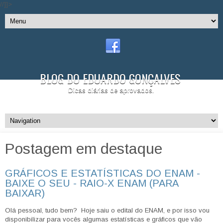
//]]>
BLOG DO EDUARDO GONÇALVES
Dicas diárias de aprovados.
Postagem em destaque
GRÁFICOS E ESTATÍSTICAS DO ENAM -
BAIXE O SEU - RAIO-X ENAM (PARA
BAIXAR)
Olá pessoal, tudo bem? Hoje saiu o edital do ENAM, e por isso vou
disponibilizar para vocês algumas estatísticas e gráficos que vão