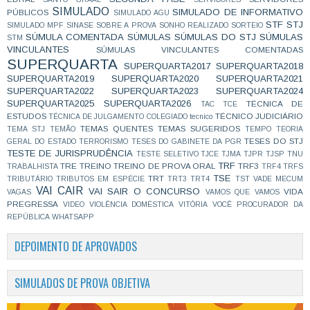
SIMULADO
SIMULADO DE INFORMATIVO
PÚBLICOS
SIMULADO AGU
STF
STJ
SIMULADO MPF
SINASE
SOBRE A PROVA
SONHO REALIZADO
SORTEIO
SÚMULA COMENTADA
SÚMULAS
SÚMULAS DO STJ
SÚMULAS
STM
VINCULANTES
SÚMULAS VINCULANTES COMENTADAS
SUPERQUARTA
SUPERQUARTA2017
SUPERQUARTA2018
SUPERQUARTA2019
SUPERQUARTA2020
SUPERQUARTA2021
SUPERQUARTA2022
SUPERQUARTA2023
SUPERQUARTA2024
SUPERQUARTA2025
SUPERQUARTA2026
TÉCNICA DE
TAC
TCE
ESTUDOS
TÉCNICO JUDICIÁRIO
TÉCNICA DE JULGAMENTO COLEGIADO
tecnico
TEMAS QUENTES
TEMAS SUGERIDOS
TEMA STJ
TEMÃO
TEMPO
TEORIA
TESES DO STJ
GERAL DO ESTADO
TERRORISMO
TESES DO GABINETE DA PGR
TESTE DE JURISPRUDÊNCIA
TESTE SELETIVO
TJCE
TJMA
TJPR
TJSP
TNU
TRF
TRE
TREINO
TREINO DE PROVA ORAL
TRF3
TRABALHISTA
TRF4
TRFS
TSE
TRT
TRIBUTÁRIO
TRIBUTOS EM ESPÉCIE
TRT3
TRT4
TST
VADE MECUM
VAI CAIR
VAI SAIR O CONCURSO
VIDA
VAGAS
VAMOS QUE VAMOS
PREGRESSA
VIDEO
VIOLÊNCIA DOMÉSTICA
VITÓRIA
VOCÊ PROCURADOR DA
REPÚBLICA
WHATSAPP
DEPOIMENTO DE APROVADOS
SIMULADOS DE PROVA OBJETIVA