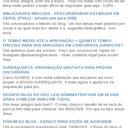
Olá meus amigos, bom dia a todos. Hoje vou tratar com vocês de um
tema muito pedido e muito difícil de responder, qual seja, CURS...
BIBLIOGRAFIA INDICADA - PROCURADORIAS ESTADUAIS EM
GERAL (PGEs) - (atualizada para 2026)
Olá concursandos e leitores do blog, Um dos temas mais pedidos por
vocês e ao qual mais fico atento é a sugestão bibliográfica , isso
porq...
O TEMPO MÉDIO ATÉ A APROVAÇÃO = QUANTO TEMPO
PRECISO PARA SER APROVADO EM CONCURSOS JURÍDICOS?
Olá queridos, bom dia a todos. Peço que, se possível, sigam no
Instagram @eduardorgoncalves - muito conteúdo legal para vocês!
Hoje ...
SUPERQUARTA: PREPARAÇÃO GRATUITA PARA PROVAS
DISCURSIVAS
Caros ALUNOS, é com muita satisfação que lançamos um novo
projeto, A NOSSA SUPERQUARTA. A meta agora é ajudá-los na
preparação para pro...
DESAFIO BLOG DO EDU: LEIS ADMINISTRATIVAS EM 20 DIAS
(PARA COMEÇAR 2026 COM TUDO)
Olá meus amigos tudo bem? O mais clássico desafio de lei seca do
país já tem data para começar: dia 05/01/2026. Por que eu faço esses
desa...
FÓRUM DO BLOG - ESPAÇO PARA VOCÊS SE AJUDAREM
Olá #concurseiros! Inauguramos hoje, 20/08/2019 , o fórum do blog. A