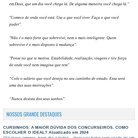
em Deus, que um dia você chega lá. De alguma maneira você chega lá."
"Comece de onde você está. Use o que você tiver. Faça o que você
puder".
"Não é o mais forte que sobrevive, nem o mais inteligente. Quem
sobrevive é o mais disposto à mudança".
"Pense no que te motiva. Estabilidade, realização, viagens e tire força
de onde você nem imagina que tem".
“Cole o salário que você deseja no seu cantinho de estudo. Essa será
uma das suas motivações”
.
“Nunca desista dos seus sonhos”.
NOSSOS GRANDE DESTAQUES
CURSINHOS: A MAIOR DÚVIDA DOS CONCURSEIROS. COMO
ESCOLHER O IDEAL? Atualizado em 2024
Olá meus amigos, bom dia a todos. Hoje vou tratar com vocês de um