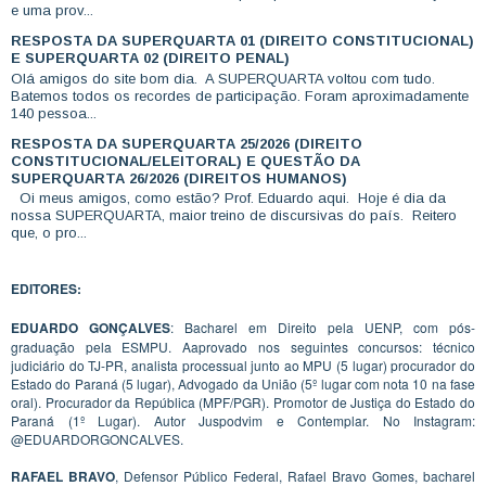
e uma prov...
RESPOSTA DA SUPERQUARTA 01 (DIREITO CONSTITUCIONAL)
E SUPERQUARTA 02 (DIREITO PENAL)
Olá amigos do site bom dia. A SUPERQUARTA voltou com tudo.
Batemos todos os recordes de participação. Foram aproximadamente
140 pessoa...
RESPOSTA DA SUPERQUARTA 25/2026 (DIREITO
CONSTITUCIONAL/ELEITORAL) E QUESTÃO DA
SUPERQUARTA 26/2026 (DIREITOS HUMANOS)
Oi meus amigos, como estão? Prof. Eduardo aqui. Hoje é dia da
nossa SUPERQUARTA, maior treino de discursivas do país. Reitero
que, o pro...
EDITORES:
EDUARDO GONÇALVES
: Bacharel em Direito pela UENP, com pós-
graduação pela ESMPU. Aaprovado nos seguintes concursos: técnico
judiciário do TJ-PR, analista processual junto ao MPU (5 lugar) procurador do
Estado do Paraná (5 lugar), Advogado da União (5º lugar com nota 10 na fase
oral). Procurador da República (MPF/PGR). Promotor de Justiça do Estado do
Paraná (1º Lugar). Autor Juspodvim e Contemplar. No Instagram:
@EDUARDORGONCALVES.
RAFAEL BRAVO
, Defensor Público Federal, Rafael Bravo Gomes, bacharel