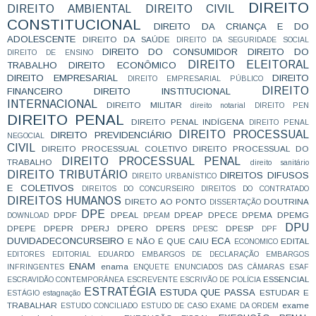
DIREITO
DIREITO AMBIENTAL
DIREITO CIVIL
CONSTITUCIONAL
DIREITO DA CRIANÇA E DO
ADOLESCENTE
DIREITO DA SAÚDE
DIREITO DA SEGURIDADE SOCIAL
DIREITO DO CONSUMIDOR
DIREITO DO
DIREITO DE ENSINO
DIREITO ELEITORAL
TRABALHO
DIREITO ECONÔMICO
DIREITO EMPRESARIAL
DIREITO
DIREITO EMPRESARIAL PÚBLICO
DIREITO
FINANCEIRO
DIREITO INSTITUCIONAL
INTERNACIONAL
DIREITO MILITAR
direito notarial
DIREITO PEN
DIREITO PENAL
DIREITO PENAL INDÍGENA
DIREITO PENAL
DIREITO PROCESSUAL
DIREITO PREVIDENCIÁRIO
NEGOCIAL
CIVIL
DIREITO PROCESSUAL COLETIVO
DIREITO PROCESSUAL DO
DIREITO PROCESSUAL PENAL
TRABALHO
direito sanitário
DIREITO TRIBUTÁRIO
DIREITOS DIFUSOS
DIREITO URBANÍSTICO
E COLETIVOS
DIREITOS DO CONCURSEIRO
DIREITOS DO CONTRATADO
DIREITOS HUMANOS
DIRETO AO PONTO
DOUTRINA
DISSERTAÇÃO
DPE
DPDF
DPEAL
DPEAP
DPECE
DPEMA
DPEMG
DOWNLOAD
DPEAM
DPU
DPEPE
DPEPR
DPERJ
DPERO
DPERS
DPESP
DPESC
DPF
DUVIDADECONCURSEIRO
ECA
E NÃO É QUE CAIU
EDITAL
ECONOMICO
EDITORES
EDITORIAL
EDUARDO
EMBARGOS DE DECLARAÇÃO
EMBARGOS
ENAM
enama
INFRINGENTES
ENQUETE
ENUNCIADOS DAS CÂMARAS
ESAF
ESSENCIAL
ESCRAVIDÃO CONTEMPORÂNEA
ESCREVENTE
ESCRIVÃO DE POLÍCIA
ESTRATÉGIA
ESTUDA QUE PASSA
ESTUDAR E
ESTÁGIO
estagnação
TRABALHAR
exame
ESTUDO CONCILIADO
ESTUDO DE CASO
EXAME DA ORDEM