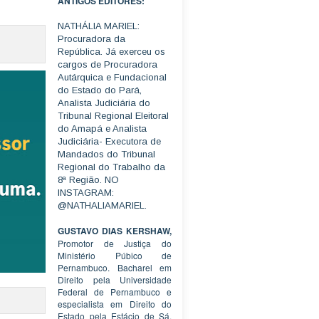
ANTIGOS EDITORES:
NATHÁLIA MARIEL:
Procuradora da
República. Já exerceu os
cargos de Procuradora
Autárquica e Fundacional
do Estado do Pará,
Analista Judiciária do
Tribunal Regional Eleitoral
do Amapá e Analista
Judiciária- Executora de
Mandados do Tribunal
Regional do Trabalho da
8ª Região. NO
INSTAGRAM:
@NATHALIAMARIEL.
GUSTAVO DIAS KERSHAW,
Promotor de Justiça do
Ministério Púbico de
Pernambuco. Bacharel em
Direito pela Universidade
Federal de Pernambuco e
especialista em Direito do
Estado pela Estácio de Sá.