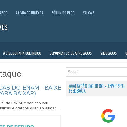
UARDO
ATIVIDADE JURÍDICA
FÓRUM DO BLOG
VAI CAIR
VES
A BIBLIOGRAFIA QUE INDICO
DEPOIMENTOS DE APROVADOS
SIMULADOS
taque
AVALIAÇÃO DO BLOG - ENVIE SEU
CAS DO ENAM - BAIXE
FEEDBACK
PARA BAIXAR)
tal do ENAM, e por isso vou
sticas e gráficos que vão ajudar ...