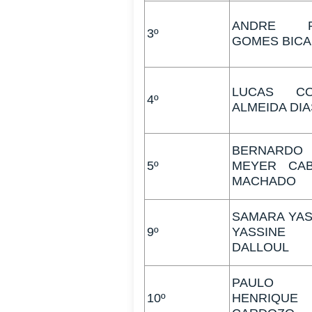
ANDRE R
3º
GOMES BICA
LUCAS CO
4º
ALMEIDA DIA
BERNARDO
5º
MEYER CAB
MACHADO
SAMARA YA
9º
YASSINE
DALLOUL
PAULO
10º
HENRIQUE