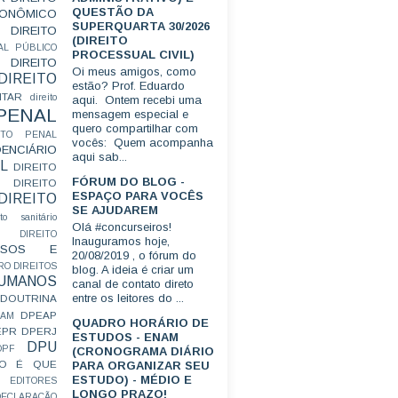
QUESTÃO DA
CONÔMICO
SUPERQUARTA 30/2026
DIREITO
(DIREITO
AL PÚBLICO
PROCESSUAL CIVIL)
DIREITO
Oi meus amigos, como
DIREITO
estão? Prof. Eduardo
ITAR
direito
aqui. Ontem recebi uma
 PENAL
mensagem especial e
quero compartilhar com
EITO PENAL
vocês: Quem acompanha
ENCIÁRIO
aqui sab...
L
DIREITO
FÓRUM DO BLOG -
DIREITO
ESPAÇO PARA VOCÊS
DIREITO
SE AJUDAREM
ito sanitário
Olá #concurseiros!
DIREITO
Inauguramos hoje,
FUSOS E
20/08/2019 , o fórum do
RO
DIREITOS
blog. A ideia é criar um
HUMANOS
canal de contato direto
entre os leitores do ...
DOUTRINA
DPEAP
EAM
QUADRO HORÁRIO DE
EPR
DPERJ
ESTUDOS - ENAM
DPU
DPF
(CRONOGRAMA DIÁRIO
O É QUE
PARA ORGANIZAR SEU
ESTUDO) - MÉDIO E
EDITORES
LONGO PRAZO!
ECLARAÇÃO