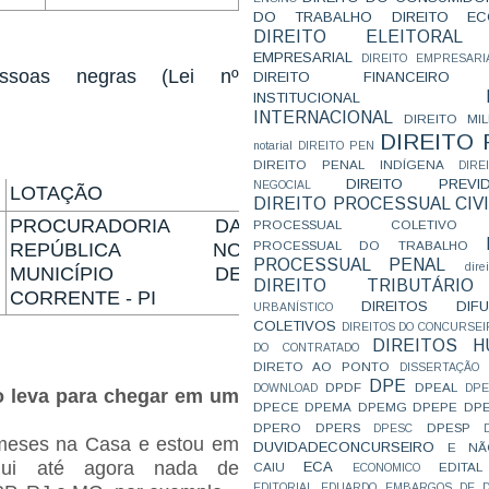
DO TRABALHO
DIREITO E
DIREITO ELEITORAL
EMPRESARIAL
DIREITO EMPRESARI
ssoas negras (Lei nº
DIREITO FINANCEIRO
INSTITUCIONAL
INTERNACIONAL
DIREITO MIL
DIREITO
notarial
DIREITO PEN
DIREITO PENAL INDÍGENA
DIR
DIREITO PREVID
NEGOCIAL
LOTAÇÃO
DIREITO PROCESSUAL CIVI
PROCURADORIA DA
PROCESSUAL COLETIVO
PROCESSUAL DO TRABALHO
REPÚBLICA NO
PROCESSUAL PENAL
dire
MUNICÍPIO DE
DIREITO TRIBUTÁRIO
CORRENTE - PI
DIREITOS DI
URBANÍSTICO
COLETIVOS
DIREITOS DO CONCURSEI
DIREITOS 
DO CONTRATADO
DIRETO AO PONTO
DISSERTAÇÃO
DPE
DPDF
DPEAL
DOWNLOAD
DP
 leva para chegar em um
DPECE
DPEMA
DPEMG
DPEPE
DP
DPERO
DPERS
DPESP
DPESC
meses na Casa e estou em
DUVIDADECONCURSEIRO
E NÃ
gui até agora nada de
ECA
CAIU
EDITAL
ECONOMICO
EDITORIAL
EDUARDO
EMBARGOS DE D