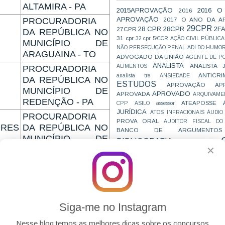
ALTAMIRA - PA
2015APROVAÇÃO
2016 O
2016
APROVAÇÃO
2017 O ANO DA A
PROCURADORIA
29CPR
28 CPR
28CPR
2F
27CPR
DA REPÚBLICA NO
31 cpr
32 cpr
5ªCCR
AÇÃO CIVIL PÚBLICA
MUNICÍPIO DE
NÃO PERSECUÇÃO PENAL
ADI DO HUMO
ARAGUAINA - TO
ADVOGADO DA UNIÃO
AGENTE DE PO
ANALISTA
ANALISTA 
ALIMENTOS
PROCURADORIA
ANTICRI
analista tre
ANSIEDADE
DA REPÚBLICA NO
ESTUDOS
APROVAÇÃO
AP
MUNICÍPIO DE
APROVADO
APROVADA
ARQUIVAME
REDENÇÃO - PA
ATEAPOSSE
CPP
ASILO
assessor
JURÍDICA
ATOS INFRACIONAIS
ÁUDIO
PROCURADORIA
PROVA ORAL
AUDITOR FISCAL DO
RES
DA REPÚBLICA NO
BANCO DE ARGUMENTOS
MUNICÍPIO DE
BIBLIOGRAFIA
BIZU
C e E
CAC
ALTAMIRA - PA
✕
VAI CAIR
CARREIRAS
C
JURÍDICAS
PROCURADORIA
CASO ELLWANGER
CEBRA
NIZ
CNMP
CF
CF EM 20 DIAS
cnj
COACH
DA REPÚBLICA NO
A
CÓDIGO DE TRÂNSITO BRASILEIRO
C
MUNICÍPIO DE PAU
COMO SE 
COMBATE À CORRUPÇÃO
DOS FERROS - RN
PARA CONCURSOS
COMPRO
Siga-me no Instagram
CONC
AJUSTAMENTO DE CONDUTA
PROCURADORIA
CONC
CONCURFRIENDS
DA REPÚBLICA NO
Nesse blog temos as melhores dicas sobre os concursos