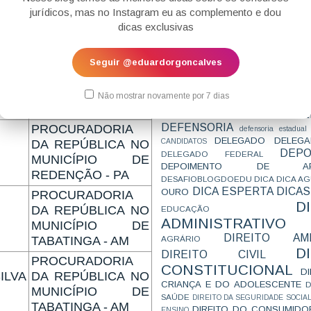
CONCURSO
CONCURSO 
DE
MUNICÍPIO DE
jurídicos, mas no Instagram eu as complemento e dou
CONCURSOS
CONCURSOS 
dicas exclusivas
ALTAMIRA - PA
CONCURSOS NÍVEL HARD
C
TEMPORÁRIA
CONVENÇÃO 169
C
PROCURADORIA
CORTE INTERA
INTERNACIONAL
IMA
DA REPÚBLICA NO
Seguir @eduardorgoncalves
CPC2015
CRI
CPI
CPR
ER
MUNICÍPIO DE SÃO
CRONOGRAMA
CTB
CURIOSIDADES
CURSO
CURSO ESTUDO DE CASO - T
RAIMUNDO
Não mostrar novamente por 7 dias
PARA A SUBJETIVA
CURSO PROVA D
NONATO - PI
DE
CURSO PROVA ORAL
DEBATE
DEFENSORIA
PROCURADORIA
defensoria estadual
DELEGADO
DELEGA
CANDIDATOS
DA REPÚBLICA NO
DEPO
DELEGADO FEDERAL
MUNICÍPIO DE
DEPOIMENTO DE AP
REDENÇÃO - PA
DESAFIOBLOGDOEDU
DICA
DICA A
DICA ESPERTA
DICAS
OURO
PROCURADORIA
D
DA REPÚBLICA NO
EDUCAÇÃO
ADMINISTRATIVO
MUNICÍPIO DE
DIREITO AMB
AGRÁRIO
TABATINGA - AM
D
DIREITO CIVIL
PROCURADORIA
CONSTITUCIONAL
D
LVA
DA REPÚBLICA NO
CRIANÇA E DO ADOLESCENTE
D
MUNICÍPIO DE
SAÚDE
DIREITO DA SEGURIDADE SOCIA
TABATINGA - AM
DIREITO DO CONSUMIDO
ENSINO