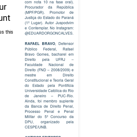
com nota 10 na fase oral).
Procurador da República
(MPF/PGR). Promotor de
Justiça do Estado do Paraná
(1º Lugar). Autor Juspodvim
e Contemplar. No Instagram:
@EDUARDORGONCALVES.
RAFAEL BRAVO
, Defensor
Público Federal, Rafael
Bravo Gomes, bacharel em
Direito pela UFRJ –
Faculdade Nacional de
Direito (FND – 2008/2009) e
mestre em Direito
Constitucional e Teoria Geral
do Estado pela Pontifícia
Universidade Católica do Rio
de Janeiro – PUC-Rio.
Ainda, foi membro suplente
da Banca de Direito Penal,
Processo Penal e Penal
Militar do 5º Concurso da
DPU, organizado pela
CESPE/UNB.