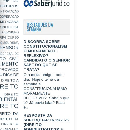
PÚBLICO
FUTUROS
ONTRATAÇÃO
OOPERAÇÃO
MERICANA
DESTAQUES DA
MINOLOGIA
SEMANA
CURSINHO
RF4
CURSO
DISCORRA SOBRE
ISCURSIVA
CONSTITUCIONALISM
FENSOR
O MORALMENTE
DEFESA DE
REFLEXIVO?
DO CIVIL
CANDIDATO O SENHOR
IMENTO
SABE DO QUE SE
TRATA?
ROVADO
DICA DE
Olá meus amigos bom
GU
dia. Hoje o tema da
DIREITO A
semana é:
IREITO
CONSTITUCIONALISMO
MORALMENTE
DIREITO
REFLEXIVO? Sabe o que
IENTAL
é? Já ouviu falar? Essa
IREITO
é...
IREITO DA
RESPOSTA DA
IREITO DA
SUPERQUARTA 29/2026
(DIREITO
L
DIREITO DE
R
DIREITO
ADMINISTRATIVO) E