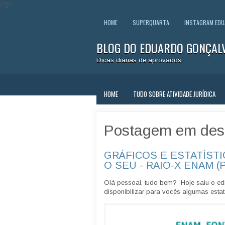
//]]>
HOME
SUPERQUARTA
INSTAGRAM ED
BLOG DO EDUARDO GONÇAL
Dicas diárias de aprovados.
HOME
TUDO SOBRE ATIVIDADE JURÍDICA
Postagem em des
GRÁFICOS E ESTATÍSTI
O SEU - RAIO-X ENAM (
Olá pessoal, tudo bem? Hoje saiu o edi
disponibilizar para vocês algumas estatí