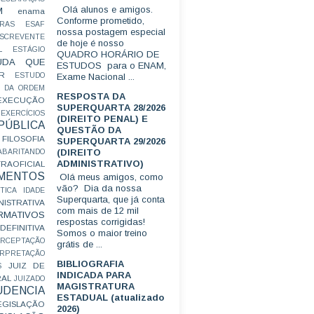
Olá alunos e amigos.
M
enama
Conforme prometido,
RAS
ESAF
nossa postagem especial
SCREVENTE
de hoje é nosso
L
ESTÁGIO
QUADRO HORÁRIO DE
UDA QUE
ESTUDOS para o ENAM,
R
ESTUDO
Exame Nacional ...
 DA ORDEM
RESPOSTA DA
EXECUÇÃO
SUPERQUARTA 28/2026
EXERCÍCIOS
(DIREITO PENAL) E
ÚBLICA
QUESTÃO DA
FILOSOFIA
SUPERQUARTA 29/2026
(DIREITO
ABARITANDO
ADMINISTRATIVO)
AOFICIAL
MENTOS
Olá meus amigos, como
vão? Dia da nossa
TICA
IDADE
Superquarta, que já conta
ISTRATIVA
com mais de 12 mil
RMATIVOS
respostas corrigidas!
EFINITIVA
Somos o maior treino
ERCEPTAÇÃO
grátis de ...
ERPRETAÇÃO
BIBLIOGRAFIA
JUIZ DE
S
INDICADA PARA
RAL
JUIZADO
MAGISTRATURA
UDENCIA
ESTADUAL (atualizado
EGISLAÇÃO
2026)