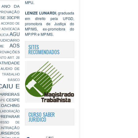
MPU.
 ANO DA
PROVAÇÃO
LENIZE LUNARDI
, graduada
ASE
30CPR
em direito pela UFGD,
promotora de Justiça do
ACORDO DE
MP/MS, ex-promotora do
R
ADVOCACIA
MP/PR e MP/MS.
AGU
LÍCIA
JUDICIÁRIO
AOS
SITES
ME
RECOMENDADOS
ROVAÇÕES
NTO
ART. 28
ATIVIDADE
AUDIO DE
 TRABALHO
BÁSICO
CAIU E
ARREIRAS
CESPE
SPE
COACHING
OLABORAÇÃO
CURSO SABER
PREPARAR
JURÍDICO
MISSO DE
ENTRAÇÃO
URSEIROS