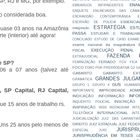
SP, RJ e MG, por exemplo.
ENA
EMBARGOS INFRINGENTES
ENQUETE
ENUNCIADOS DAS CÂMA
ão considerada boa.
ESCRAVIDÃO CONTEMPORÂNEA
E
ESSENCIA
ESCRIVÃO DE POLÍCIA
ESTRATÉGIA
EST
quase 03 anos na Amazônia
estagnação
PASSA
ESTUDAR E TRABALHA
e (interior) até agora!
CONCILIADO
ESTUDO DE CASO
EXAME
exame nacional da magistratura
EXECUÇÃO PENAL
FISCAL
FAZENDA P
EXTRAJUDICIAL
FERIADO
de SP?
FEMINIZAÇÃO
FGV
FICA
FOCO
FORO POR PRERROGATIVA
G2
G
6 a 07 anos (talvez até
GABARITO
GABARITO EXTR
GRANDES JULGA
GRAMÁTICA
GUS
GRUPO 1
GRUPO 4
HUMANÍS
 SP Capital, RJ Capital,
IMPROBIDADE ADMIN
IMPORTANTE
INFO
INDICAÇÃO
INFORMAÇÃO
INSCRIÇÃO D
INQUÉRITO POLICIAL
e 15 anos de trabalho rs.
INSPIRAÇÃO
INSS
INSTAGRAM
INT
INTERNACIONAL
TELEFÔNICA
INT
JUDICIALIZAÇÃO
JUIZ DAS GARANTIA
 Uns 25 anos pelo menos de
DIREITO
JUIZ ESTADUAL
JUIZ FEDE
JURISPR
ESPECIAL
JURI
JURISPRUDÊNCIA EM TESES
L