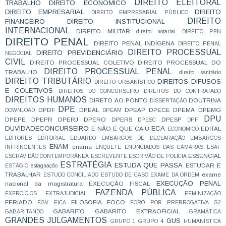
DIREITO ELEITORAL
TRABALHO
DIREITO ECONÔMICO
DIREITO EMPRESARIAL
DIREITO
DIREITO EMPRESARIAL PÚBLICO
DIREITO
FINANCEIRO
DIREITO INSTITUCIONAL
INTERNACIONAL
DIREITO MILITAR
direito notarial
DIREITO PEN
DIREITO PENAL
DIREITO PENAL INDÍGENA
DIREITO PENAL
DIREITO PROCESSUAL
DIREITO PREVIDENCIÁRIO
NEGOCIAL
CIVIL
DIREITO PROCESSUAL COLETIVO
DIREITO PROCESSUAL DO
DIREITO PROCESSUAL PENAL
TRABALHO
direito sanitário
DIREITO TRIBUTÁRIO
DIREITOS DIFUSOS
DIREITO URBANÍSTICO
E COLETIVOS
DIREITOS DO CONCURSEIRO
DIREITOS DO CONTRATADO
DIREITOS HUMANOS
DIRETO AO PONTO
DOUTRINA
DISSERTAÇÃO
DPE
DPDF
DPEAL
DPEAP
DPECE
DPEMA
DPEMG
DOWNLOAD
DPEAM
DPU
DPEPE
DPEPR
DPERJ
DPERO
DPERS
DPESP
DPESC
DPF
DUVIDADECONCURSEIRO
ECA
E NÃO É QUE CAIU
EDITAL
ECONOMICO
EDITORES
EDITORIAL
EDUARDO
EMBARGOS DE DECLARAÇÃO
EMBARGOS
ENAM
enama
INFRINGENTES
ENQUETE
ENUNCIADOS DAS CÂMARAS
ESAF
ESSENCIAL
ESCRAVIDÃO CONTEMPORÂNEA
ESCREVENTE
ESCRIVÃO DE POLÍCIA
ESTRATÉGIA
ESTUDA QUE PASSA
ESTUDAR E
ESTÁGIO
estagnação
TRABALHAR
exame
ESTUDO CONCILIADO
ESTUDO DE CASO
EXAME DA ORDEM
EXECUÇÃO PENAL
nacional da magistratura
EXECUÇÃO FISCAL
FAZENDA PÚBLICA
EXERCÍCIOS
EXTRAJUDICIAL
FEMINIZAÇÃO
FERIADO
FILOSOFIA
FOCO
FGV
FICA
FORO POR PRERROGATIVA
G2
GABARITO
GABARITO EXTRAOFICIAL
GABARITANDO
GRAMÁTICA
GRANDES JULGAMENTOS
GUS
GRUPO 1
GRUPO 4
HUMANÍSTICA