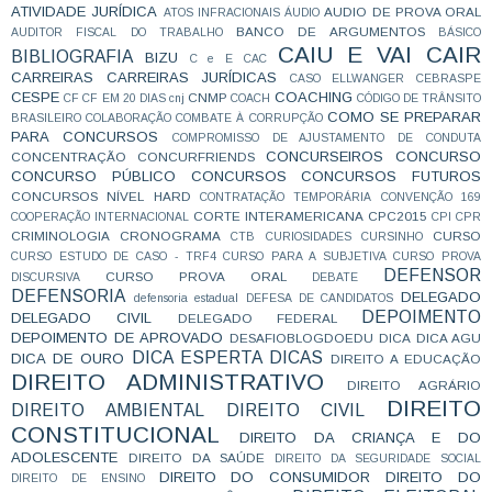
ATIVIDADE JURÍDICA
AUDIO DE PROVA ORAL
ATOS INFRACIONAIS
ÁUDIO
BANCO DE ARGUMENTOS
AUDITOR FISCAL DO TRABALHO
BÁSICO
CAIU E VAI CAIR
BIBLIOGRAFIA
BIZU
C e E
CAC
CARREIRAS
CARREIRAS JURÍDICAS
CASO ELLWANGER
CEBRASPE
CESPE
COACHING
CNMP
CF
CF EM 20 DIAS
cnj
COACH
CÓDIGO DE TRÂNSITO
COMO SE PREPARAR
BRASILEIRO
COLABORAÇÃO
COMBATE À CORRUPÇÃO
PARA CONCURSOS
COMPROMISSO DE AJUSTAMENTO DE CONDUTA
CONCURSEIROS
CONCURSO
CONCENTRAÇÃO
CONCURFRIENDS
CONCURSO PÚBLICO
CONCURSOS
CONCURSOS FUTUROS
CONCURSOS NÍVEL HARD
CONTRATAÇÃO TEMPORÁRIA
CONVENÇÃO 169
CORTE INTERAMERICANA
CPC2015
COOPERAÇÃO INTERNACIONAL
CPI
CPR
CRIMINOLOGIA
CRONOGRAMA
CURSO
CTB
CURIOSIDADES
CURSINHO
CURSO ESTUDO DE CASO - TRF4
CURSO PARA A SUBJETIVA
CURSO PROVA
DEFENSOR
CURSO PROVA ORAL
DISCURSIVA
DEBATE
DEFENSORIA
DELEGADO
defensoria estadual
DEFESA DE CANDIDATOS
DEPOIMENTO
DELEGADO CIVIL
DELEGADO FEDERAL
DEPOIMENTO DE APROVADO
DESAFIOBLOGDOEDU
DICA
DICA AGU
DICA ESPERTA
DICAS
DICA DE OURO
DIREITO A EDUCAÇÃO
DIREITO ADMINISTRATIVO
DIREITO AGRÁRIO
DIREITO
DIREITO AMBIENTAL
DIREITO CIVIL
CONSTITUCIONAL
DIREITO DA CRIANÇA E DO
ADOLESCENTE
DIREITO DA SAÚDE
DIREITO DA SEGURIDADE SOCIAL
DIREITO DO CONSUMIDOR
DIREITO DO
DIREITO DE ENSINO