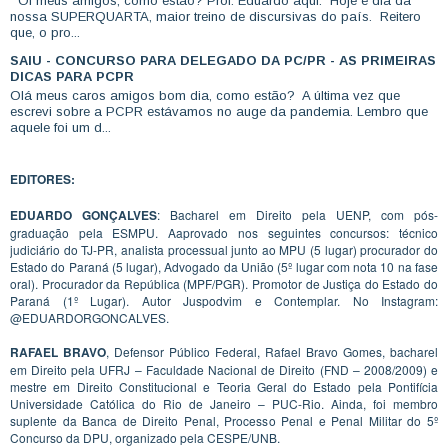
Oi meus amigos, como estão? Prof. Eduardo aqui. Hoje é dia da
nossa SUPERQUARTA, maior treino de discursivas do país. Reitero
que, o pro...
SAIU - CONCURSO PARA DELEGADO DA PC/PR - AS PRIMEIRAS
DICAS PARA PCPR
Olá meus caros amigos bom dia, como estão? A última vez que
escrevi sobre a PCPR estávamos no auge da pandemia. Lembro que
aquele foi um d...
EDITORES:
EDUARDO GONÇALVES
: Bacharel em Direito pela UENP, com pós-
graduação pela ESMPU. Aaprovado nos seguintes concursos: técnico
judiciário do TJ-PR, analista processual junto ao MPU (5 lugar) procurador do
Estado do Paraná (5 lugar), Advogado da União (5º lugar com nota 10 na fase
oral). Procurador da República (MPF/PGR). Promotor de Justiça do Estado do
Paraná (1º Lugar). Autor Juspodvim e Contemplar. No Instagram:
@EDUARDORGONCALVES.
RAFAEL BRAVO
, Defensor Público Federal, Rafael Bravo Gomes, bacharel
em Direito pela UFRJ – Faculdade Nacional de Direito (FND – 2008/2009) e
mestre em Direito Constitucional e Teoria Geral do Estado pela Pontifícia
Universidade Católica do Rio de Janeiro – PUC-Rio. Ainda, foi membro
suplente da Banca de Direito Penal, Processo Penal e Penal Militar do 5º
Concurso da DPU, organizado pela CESPE/UNB.