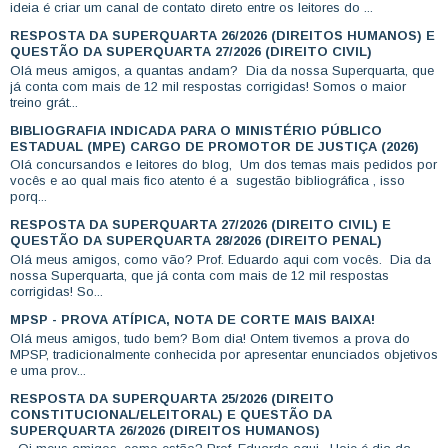
ideia é criar um canal de contato direto entre os leitores do ...
RESPOSTA DA SUPERQUARTA 26/2026 (DIREITOS HUMANOS) E
QUESTÃO DA SUPERQUARTA 27/2026 (DIREITO CIVIL)
Olá meus amigos, a quantas andam? Dia da nossa Superquarta, que
já conta com mais de 12 mil respostas corrigidas! Somos o maior
treino grát...
BIBLIOGRAFIA INDICADA PARA O MINISTÉRIO PÚBLICO
ESTADUAL (MPE) CARGO DE PROMOTOR DE JUSTIÇA (2026)
Olá concursandos e leitores do blog, Um dos temas mais pedidos por
vocês e ao qual mais fico atento é a sugestão bibliográfica , isso
porq...
RESPOSTA DA SUPERQUARTA 27/2026 (DIREITO CIVIL) E
QUESTÃO DA SUPERQUARTA 28/2026 (DIREITO PENAL)
Olá meus amigos, como vão? Prof. Eduardo aqui com vocês. Dia da
nossa Superquarta, que já conta com mais de 12 mil respostas
corrigidas! So...
MPSP - PROVA ATÍPICA, NOTA DE CORTE MAIS BAIXA!
Olá meus amigos, tudo bem? Bom dia! Ontem tivemos a prova do
MPSP, tradicionalmente conhecida por apresentar enunciados objetivos
e uma prov...
RESPOSTA DA SUPERQUARTA 25/2026 (DIREITO
CONSTITUCIONAL/ELEITORAL) E QUESTÃO DA
SUPERQUARTA 26/2026 (DIREITOS HUMANOS)