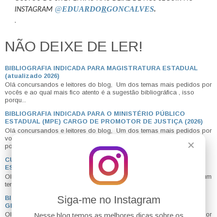
@
EDUARDO
R
GONCALVES
.
INSTAGRAM
.
NÃO DEIXE DE LER!
BIBLIOGRAFIA INDICADA PARA MAGISTRATURA ESTADUAL
(atualizado 2026)
Olá concursandos e leitores do blog, Um dos temas mais pedidos por
vocês e ao qual mais fico atento é a sugestão bibliográfica , isso
porqu...
BIBLIOGRAFIA INDICADA PARA O MINISTÉRIO PÚBLICO
ESTADUAL (MPE) CARGO DE PROMOTOR DE JUSTIÇA (2026)
Olá concursandos e leitores do blog, Um dos temas mais pedidos por
vocês e ao qual mais fico atento é a sugestão bibliográfica , isso
✕
porq...
CURSINHOS: A MAIOR DÚVIDA DOS CONCURSEIROS. COMO
ESCOLHER O IDEAL? Atualizado em 2024
Olá meus amigos, bom dia a todos. Hoje vou tratar com vocês de um
tema muito pedido e muito difícil de responder, qual seja, CURS...
Siga-me no Instagram
BIBLIOGRAFIA INDICADA - PROCURADORIAS ESTADUAIS EM
GERAL (PGEs) - (atualizada para 2026)
Olá concursandos e leitores do blog, Um dos temas mais pedidos por
Nesse blog temos as melhores dicas sobre os