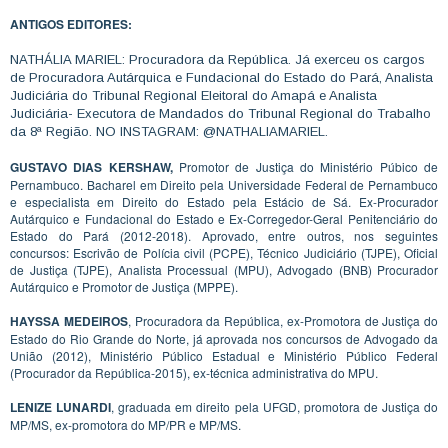
ANTIGOS EDITORES:
NATHÁLIA MARIEL: Procuradora da República. Já exerceu os cargos
de Procuradora Autárquica e Fundacional do Estado do Pará, Analista
Judiciária do Tribunal Regional Eleitoral do Amapá e Analista
Judiciária- Executora de Mandados do Tribunal Regional do Trabalho
da 8ª Região. NO INSTAGRAM: @NATHALIAMARIEL.
GUSTAVO DIAS KERSHAW,
Promotor de Justiça do Ministério Púbico de
Pernambuco. Bacharel em Direito pela Universidade Federal de Pernambuco
e especialista em Direito do Estado pela Estácio de Sá. Ex-Procurador
Autárquico e Fundacional do Estado e Ex-Corregedor-Geral Penitenciário do
Estado do Pará (2012-2018). Aprovado, entre outros, nos seguintes
concursos: Escrivão de Polícia civil (PCPE), Técnico Judiciário (TJPE), Oficial
de Justiça (TJPE), Analista Processual (MPU), Advogado (BNB) Procurador
Autárquico e Promotor de Justiça (MPPE).
HAYSSA MEDEIROS
, Procuradora da República, ex-Promotora de Justiça do
Estado do Rio Grande do Norte, já aprovada nos concursos de Advogado da
União (2012), Ministério Público Estadual e Ministério Público Federal
(Procurador da República-2015), ex-técnica administrativa do MPU.
LENIZE LUNARDI
, graduada em direito pela UFGD, promotora de Justiça do
MP/MS, ex-promotora do MP/PR e MP/MS.