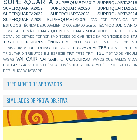
SUPERQUARTA
SUPERQUARTA2017
SUPERQUARTA2018
SUPERQUARTA2019
SUPERQUARTA2020
SUPERQUARTA2021
SUPERQUARTA2022
SUPERQUARTA2023
SUPERQUARTA2024
SUPERQUARTA2025
SUPERQUARTA2026
TÉCNICA DE
TAC
TCE
ESTUDOS
TÉCNICO JUDICIÁRIO
TÉCNICA DE JULGAMENTO COLEGIADO
tecnico
TEMAS QUENTES
TEMAS SUGERIDOS
TEMA STJ
TEMÃO
TEMPO
TEORIA
TESES DO STJ
GERAL DO ESTADO
TERRORISMO
TESES DO GABINETE DA PGR
TESTE DE JURISPRUDÊNCIA
TESTE SELETIVO
TJCE
TJMA
TJPR
TJSP
TNU
TRF
TRE
TREINO
TREINO DE PROVA ORAL
TRF3
TRABALHISTA
TRF4
TRFS
TSE
TRT
TRIBUTÁRIO
TRIBUTOS EM ESPÉCIE
TRT3
TRT4
TST
VADE MECUM
VAI CAIR
VAI SAIR O CONCURSO
VIDA
VAGAS
VAMOS QUE VAMOS
PREGRESSA
VIDEO
VIOLÊNCIA DOMÉSTICA
VITÓRIA
VOCÊ PROCURADOR DA
REPÚBLICA
WHATSAPP
DEPOIMENTO DE APROVADOS
SIMULADOS DE PROVA OBJETIVA