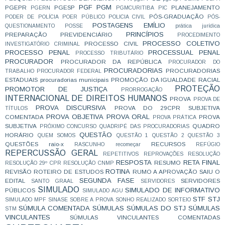
PGF
PGM
PGEPR
PGESP
PLANEJAMENTO
PGERN
PGMCURITIBA
PIC
PÓS-GRADUAÇÃO
PODER DE POLÍCIA
POER PÚBLICO
POLICIA CIVIL
PÓS-
POSTAGENS EMÍLIO
QUESTIONAMENTO
POSSE
prática jurídica
PRINCÍPIOS
PREPARAÇÃO
PREVIDENCIÁRIO
PROCEDIMENTO
PROCESSO COLETIVO
PROCESSO CIVIL
INVESTIGATÓRIO CRIMINAL
PROCESSO PENAL
PROCESSUAL PENAL
PROCESSO TRIBUTÁRIO
PROCURADOR
PROCURADOR DA REPÚBLICA
PROCURADOR DO
PROCURADORIAS
PROCURADORIAS
TRABALHO
PROCURADOR FEDERAL
ESTADUAIS
procuradorias municipais
PROMOÇÃO DA IGUALDADE RACIAL
PROTEÇÃO
PROMOTOR DE JUSTIÇA
PRORROGAÇÃO
INTERNACIONAL DE DIREITOS HUMANOS
PROVA
PROVA DE
PROVA DISCURSIVA
PROVA DO 29CPR SUBJETIVA
TÍTULOS
PROVA OBJETIVA
PROVA ORAL
COMENTADA
PROVA
PROVA PRÁTICA
SUBJETIVA
QUADRO
PRÓXIMO CONCURSO
QUADRIPÉ DAS PROCURADORIAS
QUESTÃO
HORÁRIO
QUEM SOMOS
QUESTÃO 1
QUESTÃO 2
QUESTÃO 3
QUESTÕES
raio-x
RECURSOS
RASCUNHO
recomeçar
REFÚGIO
REPERCUSSÃO GERAL
REPETITIVOS
REPROVAÇÕES
RESOLUÇÃO
RESPOSTA
RETA FINAL
RESUMO
RESOLUÇÃO 29º CPR
RESOLUÇÃO CNMP
ROTINA
REVISÃO
ROTEIRO DE ESTUDOS
RUMO A APROVAÇÃO
SAIU O
SEGUNDA FASE
EDITAL
SERVIDORES
SANTO GRAAL
SERVIDORES
SIMULADO
SIMULADO DE INFORMATIVO
PÚBLICOS
SIMULADO AGU
STF
STJ
SIMULADO MPF
SINASE
SOBRE A PROVA
SONHO REALIZADO
SORTEIO
SÚMULA COMENTADA
SÚMULAS
SÚMULAS DO STJ
SÚMULAS
STM
VINCULANTES
SÚMULAS VINCULANTES COMENTADAS