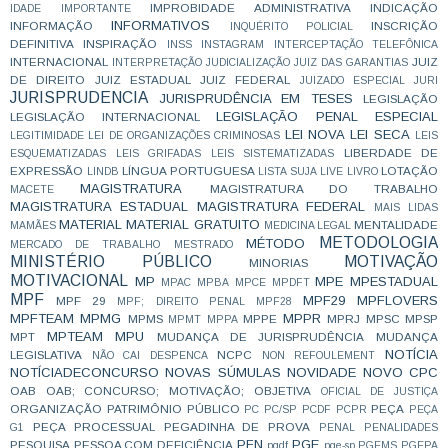
IMPROBIDADE ADMINISTRATIVA
INDICAÇÃO
IDADE
IMPORTANTE
INFORMATIVOS
INFORMAÇÃO
INSCRIÇÃO
INQUÉRITO POLICIAL
DEFINITIVA
INSPIRAÇÃO
INSS
INSTAGRAM
INTERCEPTAÇÃO TELEFÔNICA
INTERNACIONAL
JUIZ
INTERPRETAÇÃO
JUDICIALIZAÇÃO
JUIZ DAS GARANTIAS
DE DIREITO
JUIZ ESTADUAL
JUIZ FEDERAL
JUIZADO ESPECIAL
JURI
JURISPRUDENCIA
JURISPRUDÊNCIA EM TESES
LEGISLAÇÃO
LEGISLAÇÃO PENAL ESPECIAL
LEGISLAÇÃO INTERNACIONAL
LEI NOVA
LEI SECA
LEGITIMIDADE
LEI DE ORGANIZAÇÕES CRIMINOSAS
LEIS
LIBERDADE DE
ESQUEMATIZADAS
LEIS GRIFADAS
LEIS SISTEMATIZADAS
EXPRESSÃO
LÍNGUA PORTUGUESA
LOTAÇÃO
LINDB
LISTA SUJA
LIVE
LIVRO
MAGISTRATURA
MAGISTRATURA DO TRABALHO
MACETE
MAGISTRATURA ESTADUAL
MAGISTRATURA FEDERAL
MAIS LIDAS
MATERIAL
MATERIAL GRATUITO
MENTALIDADE
MAMÃES
MEDICINA LEGAL
METODOLOGIA
MÉTODO
MERCADO DE TRABALHO
MESTRADO
MINISTÉRIO PÚBLICO
MOTIVAÇÃO
MINORIAS
MOTIVACIONAL
MP
MPE
MPESTADUAL
MPAC
MPBA
MPCE
MPDFT
MPF
MPF29
MPFLOVERS
MPF 29
MPF; DIREITO PENAL
MPF28
MPFTEAM
MPMG
MPPR
MPMS
MPPE
MPRJ
MPSC
MPSP
MPMT
MPPA
MPTEAM
MPU
MPT
MUDANÇA DE JURISPRUDÊNCIA
MUDANÇA
NOTÍCIA
LEGISLATIVA
NCPC
NÃO CAI DESPENCA
NON REFOULEMENT
NOTÍCIADECONCURSO
NOVAS SÚMULAS
NOVIDADE
NOVO CPC
OAB
OAB; CONCURSO; MOTIVAÇÃO;
OBJETIVA
OFICIAL DE JUSTIÇA
ORGANIZAÇÃO
PATRIMÔNIO PÚBLICO
PEÇA
PC
PC/SP
PCDF
PCPR
PEÇA
PEÇA PROCESSUAL
PEGADINHA DE PROVA
G1
PENAL
PENALIDADES
PFN
PGE
PESQUISA
PESSOA COM DEFICIÊNCIA
pgdf
pge-sp
PGEMS
PGEPA