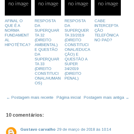
AFINAL O
RESPOSTA
RESPOSTA
CABE
QUE É A
DA
DA
INTERCEPTA
NORMA
SUPERQUAR
SUPERQUER
ÇÃO
FUNDAMENT
TA 32
TA 33/2019
TELEFÔNICA
AL
(DIREITO
(DIREITO
NO PAD?
HIPOTÉTICA?
AMBIENTAL)
CONSTITUCI
E QUESTÃO
ONAL/EDUCA
DA
ÇÃO) E
SUPERQUAR
QUESTÃO A
TA 33
SUPER
(DIREITO
34/2019
CONSTITUCI
(DIREITO
ONAL/HUMAN
PENAL)
OS)
← Postagem mais recente
Página inicial
Postagem mais antiga →
10 comentários:
Gustavo carvalho
29 de março de 2018 às 10:14