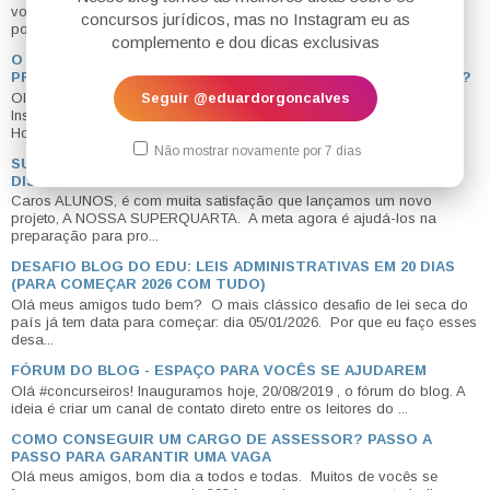
vocês e ao qual mais fico atento é a sugestão bibliográfica , isso
concursos jurídicos, mas no Instagram eu as
porq...
complemento e dou dicas exclusivas
O TEMPO MÉDIO ATÉ A APROVAÇÃO = QUANTO TEMPO
PRECISO PARA SER APROVADO EM CONCURSOS JURÍDICOS?
Olá queridos, bom dia a todos. Peço que, se possível, sigam no
Seguir @eduardorgoncalves
Instagram @eduardorgoncalves - muito conteúdo legal para vocês!
Hoje ...
Não mostrar novamente por 7 dias
SUPERQUARTA: PREPARAÇÃO GRATUITA PARA PROVAS
DISCURSIVAS
Caros ALUNOS, é com muita satisfação que lançamos um novo
projeto, A NOSSA SUPERQUARTA. A meta agora é ajudá-los na
preparação para pro...
DESAFIO BLOG DO EDU: LEIS ADMINISTRATIVAS EM 20 DIAS
(PARA COMEÇAR 2026 COM TUDO)
Olá meus amigos tudo bem? O mais clássico desafio de lei seca do
país já tem data para começar: dia 05/01/2026. Por que eu faço esses
desa...
FÓRUM DO BLOG - ESPAÇO PARA VOCÊS SE AJUDAREM
Olá #concurseiros! Inauguramos hoje, 20/08/2019 , o fórum do blog. A
ideia é criar um canal de contato direto entre os leitores do ...
COMO CONSEGUIR UM CARGO DE ASSESSOR? PASSO A
PASSO PARA GARANTIR UMA VAGA
Olá meus amigos, bom dia a todos e todas. Muitos de vocês se