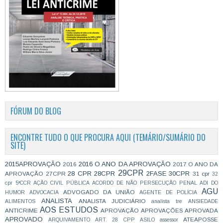
FÓRUM DO BLOG
ENCONTRE TUDO O QUE PROCURA AQUI (TEMÁRIO/SUMÁRIO DO
SITE)
2015APROVAÇÃO
2016 O ANO DA APROVAÇÃO
2016
2017 O ANO DA
29CPR
28 CPR
28CPR
2FASE
30CPR
APROVAÇÃO
27CPR
31 cpr
32
cpr
5ªCCR
AÇÃO CIVIL PÚBLICA
ACORDO DE NÃO PERSECUÇÃO PENAL
ADI DO
AGU
ADVOGADO DA UNIÃO
HUMOR
ADVOCACIA
AGENTE DE POLÍCIA
ANALISTA
ANALISTA JUDICIÁRIO
ALIMENTOS
analista tre
ANSIEDADE
AOS ESTUDOS
ANTICRIME
APROVAÇÃO
APROVAÇÕES
APROVADA
APROVADO
ATEAPOSSE
ARQUIVAMENTO
ART. 28 CPP
ASILO
assessor