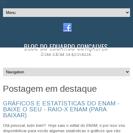
//]]>
BLOG DO EDUARDO GONÇALVES
Dicas diárias de aprovados.
Postagem em destaque
GRÁFICOS E ESTATÍSTICAS DO ENAM -
BAIXE O SEU - RAIO-X ENAM (PARA
BAIXAR)
Olá pessoal, tudo bem? Hoje saiu o edital do ENAM, e por isso vou
disponibilizar para vocês algumas estatísticas e gráficos que vão