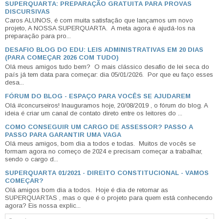
SUPERQUARTA: PREPARAÇÃO GRATUITA PARA PROVAS
DISCURSIVAS
Caros ALUNOS, é com muita satisfação que lançamos um novo
projeto, A NOSSA SUPERQUARTA. A meta agora é ajudá-los na
preparação para pro...
DESAFIO BLOG DO EDU: LEIS ADMINISTRATIVAS EM 20 DIAS
(PARA COMEÇAR 2026 COM TUDO)
Olá meus amigos tudo bem? O mais clássico desafio de lei seca do
país já tem data para começar: dia 05/01/2026. Por que eu faço esses
desa...
FÓRUM DO BLOG - ESPAÇO PARA VOCÊS SE AJUDAREM
Olá #concurseiros! Inauguramos hoje, 20/08/2019 , o fórum do blog. A
ideia é criar um canal de contato direto entre os leitores do ...
COMO CONSEGUIR UM CARGO DE ASSESSOR? PASSO A
PASSO PARA GARANTIR UMA VAGA
Olá meus amigos, bom dia a todos e todas. Muitos de vocês se
formam agora no começo de 2024 e precisam começar a trabalhar,
sendo o cargo d...
SUPERQUARTA 01/2021 - DIREITO CONSTITUCIONAL - VAMOS
COMEÇAR?
Olá amigos bom dia a todos. Hoje é dia de retomar as
SUPERQUARTAS , mas o que é o projeto para quem está conhecendo
agora? Eis nossa explic...