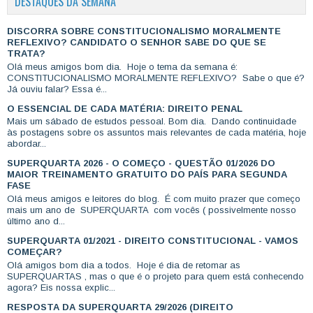
DESTAQUES DA SEMANA
DISCORRA SOBRE CONSTITUCIONALISMO MORALMENTE
REFLEXIVO? CANDIDATO O SENHOR SABE DO QUE SE
TRATA?
Olá meus amigos bom dia. Hoje o tema da semana é:
CONSTITUCIONALISMO MORALMENTE REFLEXIVO? Sabe o que é?
Já ouviu falar? Essa é...
O ESSENCIAL DE CADA MATÉRIA: DIREITO PENAL
Mais um sábado de estudos pessoal. Bom dia. Dando continuidade
às postagens sobre os assuntos mais relevantes de cada matéria, hoje
abordar...
SUPERQUARTA 2026 - O COMEÇO - QUESTÃO 01/2026 DO
MAIOR TREINAMENTO GRATUITO DO PAÍS PARA SEGUNDA
FASE
Olá meus amigos e leitores do blog. É com muito prazer que começo
mais um ano de SUPERQUARTA com vocês ( possivelmente nosso
último ano d...
SUPERQUARTA 01/2021 - DIREITO CONSTITUCIONAL - VAMOS
COMEÇAR?
Olá amigos bom dia a todos. Hoje é dia de retomar as
SUPERQUARTAS , mas o que é o projeto para quem está conhecendo
agora? Eis nossa explic...
RESPOSTA DA SUPERQUARTA 29/2026 (DIREITO