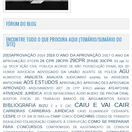
FÓRUM DO BLOG
ENCONTRE TUDO O QUE PROCURA AQUI (TEMÁRIO/SUMÁRIO DO
SITE)
2015APROVAÇÃO
2016 O ANO DA APROVAÇÃO
2016
2017 O ANO DA
29CPR
28 CPR
28CPR
2FASE
30CPR
APROVAÇÃO
27CPR
31 cpr
32
cpr
5ªCCR
AÇÃO CIVIL PÚBLICA
ACORDO DE NÃO PERSECUÇÃO PENAL
ADI DO
AGU
ADVOGADO DA UNIÃO
HUMOR
ADVOCACIA
AGENTE DE POLÍCIA
ANALISTA
ANALISTA JUDICIÁRIO
ALIMENTOS
analista tre
ANSIEDADE
AOS ESTUDOS
ANTICRIME
APROVAÇÃO
APROVAÇÕES
APROVADA
APROVADO
ATEAPOSSE
ARQUIVAMENTO
ART. 28 CPP
ASILO
assessor
ATIVIDADE JURÍDICA
AUDIO DE PROVA ORAL
ATOS INFRACIONAIS
ÁUDIO
BANCO DE ARGUMENTOS
AUDITOR FISCAL DO TRABALHO
BÁSICO
CAIU E VAI CAIR
BIBLIOGRAFIA
BIZU
C e E
CAC
CARREIRAS
CARREIRAS JURÍDICAS
CASO ELLWANGER
CEBRASPE
CESPE
COACHING
CNMP
CF
CF EM 20 DIAS
cnj
COACH
CÓDIGO DE TRÂNSITO
COMO SE PREPARAR
BRASILEIRO
COLABORAÇÃO
COMBATE À CORRUPÇÃO
PARA CONCURSOS
COMPROMISSO DE AJUSTAMENTO DE CONDUTA