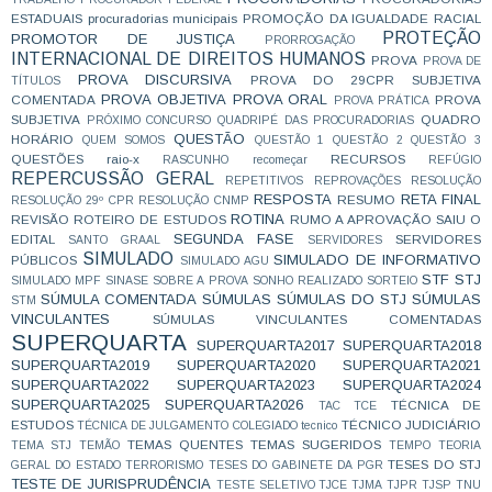
ESTADUAIS
procuradorias municipais
PROMOÇÃO DA IGUALDADE RACIAL
PROTEÇÃO
PROMOTOR DE JUSTIÇA
PRORROGAÇÃO
INTERNACIONAL DE DIREITOS HUMANOS
PROVA
PROVA DE
PROVA DISCURSIVA
PROVA DO 29CPR SUBJETIVA
TÍTULOS
PROVA OBJETIVA
PROVA ORAL
COMENTADA
PROVA
PROVA PRÁTICA
SUBJETIVA
QUADRO
PRÓXIMO CONCURSO
QUADRIPÉ DAS PROCURADORIAS
QUESTÃO
HORÁRIO
QUEM SOMOS
QUESTÃO 1
QUESTÃO 2
QUESTÃO 3
QUESTÕES
raio-x
RECURSOS
RASCUNHO
recomeçar
REFÚGIO
REPERCUSSÃO GERAL
REPETITIVOS
REPROVAÇÕES
RESOLUÇÃO
RESPOSTA
RETA FINAL
RESUMO
RESOLUÇÃO 29º CPR
RESOLUÇÃO CNMP
ROTINA
REVISÃO
ROTEIRO DE ESTUDOS
RUMO A APROVAÇÃO
SAIU O
SEGUNDA FASE
EDITAL
SERVIDORES
SANTO GRAAL
SERVIDORES
SIMULADO
SIMULADO DE INFORMATIVO
PÚBLICOS
SIMULADO AGU
STF
STJ
SIMULADO MPF
SINASE
SOBRE A PROVA
SONHO REALIZADO
SORTEIO
SÚMULA COMENTADA
SÚMULAS
SÚMULAS DO STJ
SÚMULAS
STM
VINCULANTES
SÚMULAS VINCULANTES COMENTADAS
SUPERQUARTA
SUPERQUARTA2017
SUPERQUARTA2018
SUPERQUARTA2019
SUPERQUARTA2020
SUPERQUARTA2021
SUPERQUARTA2022
SUPERQUARTA2023
SUPERQUARTA2024
SUPERQUARTA2025
SUPERQUARTA2026
TÉCNICA DE
TAC
TCE
ESTUDOS
TÉCNICO JUDICIÁRIO
TÉCNICA DE JULGAMENTO COLEGIADO
tecnico
TEMAS QUENTES
TEMAS SUGERIDOS
TEMA STJ
TEMÃO
TEMPO
TEORIA
TESES DO STJ
GERAL DO ESTADO
TERRORISMO
TESES DO GABINETE DA PGR
TESTE DE JURISPRUDÊNCIA
TESTE SELETIVO
TJCE
TJMA
TJPR
TJSP
TNU