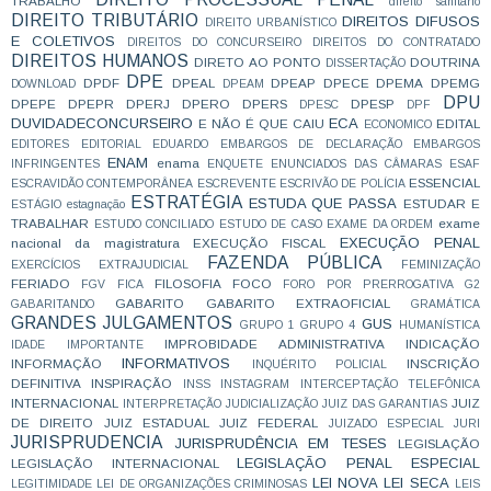
TRABALHO
direito sanitário
DIREITO TRIBUTÁRIO
DIREITOS DIFUSOS
DIREITO URBANÍSTICO
E COLETIVOS
DIREITOS DO CONCURSEIRO
DIREITOS DO CONTRATADO
DIREITOS HUMANOS
DIRETO AO PONTO
DOUTRINA
DISSERTAÇÃO
DPE
DPDF
DPEAL
DPEAP
DPECE
DPEMA
DPEMG
DOWNLOAD
DPEAM
DPU
DPEPE
DPEPR
DPERJ
DPERO
DPERS
DPESP
DPESC
DPF
DUVIDADECONCURSEIRO
ECA
E NÃO É QUE CAIU
EDITAL
ECONOMICO
EDITORES
EDITORIAL
EDUARDO
EMBARGOS DE DECLARAÇÃO
EMBARGOS
ENAM
enama
INFRINGENTES
ENQUETE
ENUNCIADOS DAS CÂMARAS
ESAF
ESSENCIAL
ESCRAVIDÃO CONTEMPORÂNEA
ESCREVENTE
ESCRIVÃO DE POLÍCIA
ESTRATÉGIA
ESTUDA QUE PASSA
ESTUDAR E
ESTÁGIO
estagnação
TRABALHAR
exame
ESTUDO CONCILIADO
ESTUDO DE CASO
EXAME DA ORDEM
EXECUÇÃO PENAL
nacional da magistratura
EXECUÇÃO FISCAL
FAZENDA PÚBLICA
EXERCÍCIOS
EXTRAJUDICIAL
FEMINIZAÇÃO
FERIADO
FILOSOFIA
FOCO
FGV
FICA
FORO POR PRERROGATIVA
G2
GABARITO
GABARITO EXTRAOFICIAL
GABARITANDO
GRAMÁTICA
GRANDES JULGAMENTOS
GUS
GRUPO 1
GRUPO 4
HUMANÍSTICA
IMPROBIDADE ADMINISTRATIVA
INDICAÇÃO
IDADE
IMPORTANTE
INFORMATIVOS
INFORMAÇÃO
INSCRIÇÃO
INQUÉRITO POLICIAL
DEFINITIVA
INSPIRAÇÃO
INSS
INSTAGRAM
INTERCEPTAÇÃO TELEFÔNICA
INTERNACIONAL
JUIZ
INTERPRETAÇÃO
JUDICIALIZAÇÃO
JUIZ DAS GARANTIAS
DE DIREITO
JUIZ ESTADUAL
JUIZ FEDERAL
JUIZADO ESPECIAL
JURI
JURISPRUDENCIA
JURISPRUDÊNCIA EM TESES
LEGISLAÇÃO
LEGISLAÇÃO PENAL ESPECIAL
LEGISLAÇÃO INTERNACIONAL
LEI NOVA
LEI SECA
LEGITIMIDADE
LEI DE ORGANIZAÇÕES CRIMINOSAS
LEIS