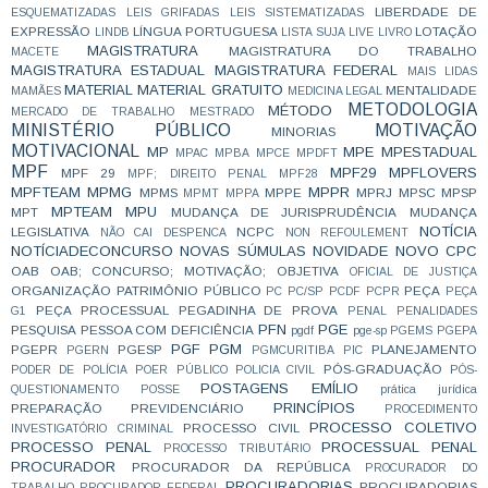
LIBERDADE DE
ESQUEMATIZADAS
LEIS GRIFADAS
LEIS SISTEMATIZADAS
EXPRESSÃO
LÍNGUA PORTUGUESA
LOTAÇÃO
LINDB
LISTA SUJA
LIVE
LIVRO
MAGISTRATURA
MAGISTRATURA DO TRABALHO
MACETE
MAGISTRATURA ESTADUAL
MAGISTRATURA FEDERAL
MAIS LIDAS
MATERIAL
MATERIAL GRATUITO
MENTALIDADE
MAMÃES
MEDICINA LEGAL
METODOLOGIA
MÉTODO
MERCADO DE TRABALHO
MESTRADO
MINISTÉRIO PÚBLICO
MOTIVAÇÃO
MINORIAS
MOTIVACIONAL
MP
MPE
MPESTADUAL
MPAC
MPBA
MPCE
MPDFT
MPF
MPF29
MPFLOVERS
MPF 29
MPF; DIREITO PENAL
MPF28
MPFTEAM
MPMG
MPPR
MPMS
MPPE
MPRJ
MPSC
MPSP
MPMT
MPPA
MPTEAM
MPU
MPT
MUDANÇA DE JURISPRUDÊNCIA
MUDANÇA
NOTÍCIA
LEGISLATIVA
NCPC
NÃO CAI DESPENCA
NON REFOULEMENT
NOTÍCIADECONCURSO
NOVAS SÚMULAS
NOVIDADE
NOVO CPC
OAB
OAB; CONCURSO; MOTIVAÇÃO;
OBJETIVA
OFICIAL DE JUSTIÇA
ORGANIZAÇÃO
PATRIMÔNIO PÚBLICO
PEÇA
PC
PC/SP
PCDF
PCPR
PEÇA
PEÇA PROCESSUAL
PEGADINHA DE PROVA
G1
PENAL
PENALIDADES
PFN
PGE
PESQUISA
PESSOA COM DEFICIÊNCIA
pgdf
pge-sp
PGEMS
PGEPA
PGF
PGM
PGEPR
PGESP
PLANEJAMENTO
PGERN
PGMCURITIBA
PIC
PÓS-GRADUAÇÃO
PODER DE POLÍCIA
POER PÚBLICO
POLICIA CIVIL
PÓS-
POSTAGENS EMÍLIO
QUESTIONAMENTO
POSSE
prática jurídica
PRINCÍPIOS
PREPARAÇÃO
PREVIDENCIÁRIO
PROCEDIMENTO
PROCESSO COLETIVO
PROCESSO CIVIL
INVESTIGATÓRIO CRIMINAL
PROCESSO PENAL
PROCESSUAL PENAL
PROCESSO TRIBUTÁRIO
PROCURADOR
PROCURADOR DA REPÚBLICA
PROCURADOR DO
PROCURADORIAS
PROCURADORIAS
TRABALHO
PROCURADOR FEDERAL