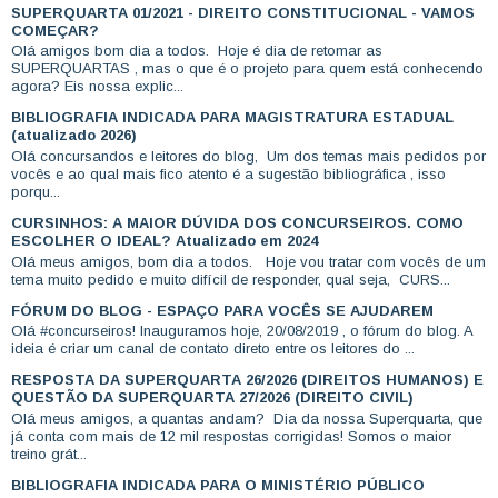
SUPERQUARTA 01/2021 - DIREITO CONSTITUCIONAL - VAMOS
COMEÇAR?
Olá amigos bom dia a todos. Hoje é dia de retomar as
SUPERQUARTAS , mas o que é o projeto para quem está conhecendo
agora? Eis nossa explic...
BIBLIOGRAFIA INDICADA PARA MAGISTRATURA ESTADUAL
(atualizado 2026)
Olá concursandos e leitores do blog, Um dos temas mais pedidos por
vocês e ao qual mais fico atento é a sugestão bibliográfica , isso
porqu...
CURSINHOS: A MAIOR DÚVIDA DOS CONCURSEIROS. COMO
ESCOLHER O IDEAL? Atualizado em 2024
Olá meus amigos, bom dia a todos. Hoje vou tratar com vocês de um
tema muito pedido e muito difícil de responder, qual seja, CURS...
FÓRUM DO BLOG - ESPAÇO PARA VOCÊS SE AJUDAREM
Olá #concurseiros! Inauguramos hoje, 20/08/2019 , o fórum do blog. A
ideia é criar um canal de contato direto entre os leitores do ...
RESPOSTA DA SUPERQUARTA 26/2026 (DIREITOS HUMANOS) E
QUESTÃO DA SUPERQUARTA 27/2026 (DIREITO CIVIL)
Olá meus amigos, a quantas andam? Dia da nossa Superquarta, que
já conta com mais de 12 mil respostas corrigidas! Somos o maior
treino grát...
BIBLIOGRAFIA INDICADA PARA O MINISTÉRIO PÚBLICO