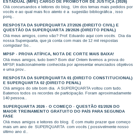
ESTADUAL (MPE) CARGO DE PROMOTOR DE JUSTIÇA (2026)
Olá concursandos e leitores do blog, Um dos temas mais pedidos por
vocês e ao qual mais fico atento é a sugestão bibliográfica , isso
porq...
RESPOSTA DA SUPERQUARTA 27/2026 (DIREITO CIVIL) E
QUESTÃO DA SUPERQUARTA 28/2026 (DIREITO PENAL)
Olá meus amigos, como vão? Prof. Eduardo aqui com vocês. Dia da
nossa Superquarta, que já conta com mais de 12 mil respostas
corrigidas! So...
MPSP - PROVA ATÍPICA, NOTA DE CORTE MAIS BAIXA!
Olá meus amigos, tudo bem? Bom dia! Ontem tivemos a prova do
MPSP, tradicionalmente conhecida por apresentar enunciados objetivos
e uma prov...
RESPOSTA DA SUPERQUARTA 01 (DIREITO CONSTITUCIONAL)
E SUPERQUARTA 02 (DIREITO PENAL)
Olá amigos do site bom dia. A SUPERQUARTA voltou com tudo.
Batemos todos os recordes de participação. Foram aproximadamente
140 pessoa...
SUPERQUARTA 2026 - O COMEÇO - QUESTÃO 01/2026 DO
MAIOR TREINAMENTO GRATUITO DO PAÍS PARA SEGUNDA
FASE
Olá meus amigos e leitores do blog. É com muito prazer que começo
mais um ano de SUPERQUARTA com vocês ( possivelmente nosso
último ano d...