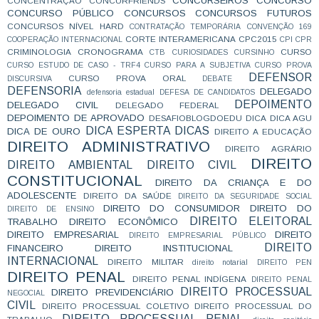
CONCURSEIROS
CONCURSO
CONCENTRAÇÃO
CONCURFRIENDS
CONCURSO PÚBLICO
CONCURSOS
CONCURSOS FUTUROS
CONCURSOS NÍVEL HARD
CONTRATAÇÃO TEMPORÁRIA
CONVENÇÃO 169
CORTE INTERAMERICANA
CPC2015
COOPERAÇÃO INTERNACIONAL
CPI
CPR
CRIMINOLOGIA
CRONOGRAMA
CURSO
CTB
CURIOSIDADES
CURSINHO
CURSO ESTUDO DE CASO - TRF4
CURSO PARA A SUBJETIVA
CURSO PROVA
DEFENSOR
CURSO PROVA ORAL
DISCURSIVA
DEBATE
DEFENSORIA
DELEGADO
defensoria estadual
DEFESA DE CANDIDATOS
DEPOIMENTO
DELEGADO CIVIL
DELEGADO FEDERAL
DEPOIMENTO DE APROVADO
DESAFIOBLOGDOEDU
DICA
DICA AGU
DICA ESPERTA
DICAS
DICA DE OURO
DIREITO A EDUCAÇÃO
DIREITO ADMINISTRATIVO
DIREITO AGRÁRIO
DIREITO
DIREITO AMBIENTAL
DIREITO CIVIL
CONSTITUCIONAL
DIREITO DA CRIANÇA E DO
ADOLESCENTE
DIREITO DA SAÚDE
DIREITO DA SEGURIDADE SOCIAL
DIREITO DO CONSUMIDOR
DIREITO DO
DIREITO DE ENSINO
DIREITO ELEITORAL
TRABALHO
DIREITO ECONÔMICO
DIREITO EMPRESARIAL
DIREITO
DIREITO EMPRESARIAL PÚBLICO
DIREITO
FINANCEIRO
DIREITO INSTITUCIONAL
INTERNACIONAL
DIREITO MILITAR
direito notarial
DIREITO PEN
DIREITO PENAL
DIREITO PENAL INDÍGENA
DIREITO PENAL
DIREITO PROCESSUAL
DIREITO PREVIDENCIÁRIO
NEGOCIAL
CIVIL
DIREITO PROCESSUAL COLETIVO
DIREITO PROCESSUAL DO
DIREITO PROCESSUAL PENAL