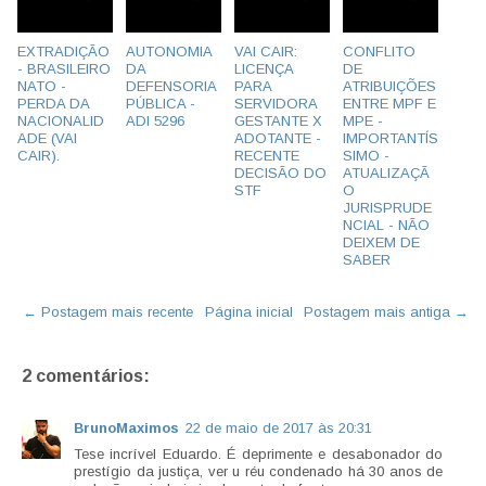
EXTRADIÇÃO
AUTONOMIA
VAI CAIR:
CONFLITO
- BRASILEIRO
DA
LICENÇA
DE
NATO -
DEFENSORIA
PARA
ATRIBUIÇÕES
PERDA DA
PÚBLICA -
SERVIDORA
ENTRE MPF E
NACIONALID
ADI 5296
GESTANTE X
MPE -
ADE (VAI
ADOTANTE -
IMPORTANTÍS
CAIR).
RECENTE
SIMO -
DECISÃO DO
ATUALIZAÇÃ
STF
O
JURISPRUDE
NCIAL - NÃO
DEIXEM DE
SABER
← Postagem mais recente
Página inicial
Postagem mais antiga →
2 comentários:
BrunoMaximos
22 de maio de 2017 às 20:31
Tese incrível Eduardo. É deprimente e desabonador do
prestígio da justiça, ver u réu condenado há 30 anos de