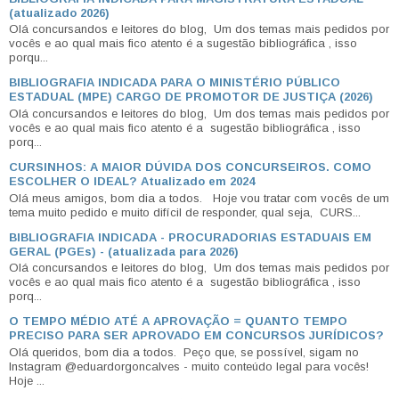
(atualizado 2026)
Olá concursandos e leitores do blog, Um dos temas mais pedidos por
vocês e ao qual mais fico atento é a sugestão bibliográfica , isso
porqu...
BIBLIOGRAFIA INDICADA PARA O MINISTÉRIO PÚBLICO
ESTADUAL (MPE) CARGO DE PROMOTOR DE JUSTIÇA (2026)
Olá concursandos e leitores do blog, Um dos temas mais pedidos por
vocês e ao qual mais fico atento é a sugestão bibliográfica , isso
porq...
CURSINHOS: A MAIOR DÚVIDA DOS CONCURSEIROS. COMO
ESCOLHER O IDEAL? Atualizado em 2024
Olá meus amigos, bom dia a todos. Hoje vou tratar com vocês de um
tema muito pedido e muito difícil de responder, qual seja, CURS...
BIBLIOGRAFIA INDICADA - PROCURADORIAS ESTADUAIS EM
GERAL (PGEs) - (atualizada para 2026)
Olá concursandos e leitores do blog, Um dos temas mais pedidos por
vocês e ao qual mais fico atento é a sugestão bibliográfica , isso
porq...
O TEMPO MÉDIO ATÉ A APROVAÇÃO = QUANTO TEMPO
PRECISO PARA SER APROVADO EM CONCURSOS JURÍDICOS?
Olá queridos, bom dia a todos. Peço que, se possível, sigam no
Instagram @eduardorgoncalves - muito conteúdo legal para vocês!
Hoje ...