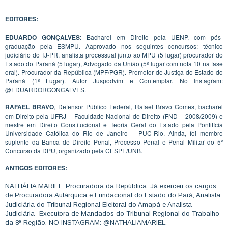
EDITORES:
EDUARDO GONÇALVES
: Bacharel em Direito pela UENP, com pós-
graduação pela ESMPU. Aaprovado nos seguintes concursos: técnico
judiciário do TJ-PR, analista processual junto ao MPU (5 lugar) procurador do
Estado do Paraná (5 lugar), Advogado da União (5º lugar com nota 10 na fase
oral). Procurador da República (MPF/PGR). Promotor de Justiça do Estado do
Paraná (1º Lugar). Autor Juspodvim e Contemplar. No Instagram:
@EDUARDORGONCALVES.
RAFAEL BRAVO
, Defensor Público Federal, Rafael Bravo Gomes, bacharel
em Direito pela UFRJ – Faculdade Nacional de Direito (FND – 2008/2009) e
mestre em Direito Constitucional e Teoria Geral do Estado pela Pontifícia
Universidade Católica do Rio de Janeiro – PUC-Rio. Ainda, foi membro
suplente da Banca de Direito Penal, Processo Penal e Penal Militar do 5º
Concurso da DPU, organizado pela CESPE/UNB.
ANTIGOS EDITORES:
NATHÁLIA MARIEL: Procuradora da República. Já exerceu os cargos
de Procuradora Autárquica e Fundacional do Estado do Pará, Analista
Judiciária do Tribunal Regional Eleitoral do Amapá e Analista
Judiciária- Executora de Mandados do Tribunal Regional do Trabalho
da 8ª Região. NO INSTAGRAM: @NATHALIAMARIEL.