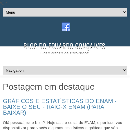
//]]>
BLOG DO EDUARDO GONÇALVES
Dicas diárias de aprovados.
Postagem em destaque
GRÁFICOS E ESTATÍSTICAS DO ENAM -
BAIXE O SEU - RAIO-X ENAM (PARA
BAIXAR)
Olá pessoal, tudo bem? Hoje saiu o edital do ENAM, e por isso vou
disponibilizar para vocês algumas estatísticas e gráficos que vão