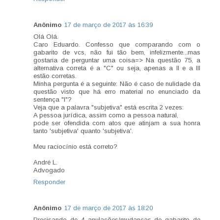
Anônimo
17 de março de 2017 às 16:39
Olá Olá.
Caro Eduardo. Confesso que comparando com o
gabarito de vcs, não fui tão bem, infelizmente...mas
gostaria de perguntar uma coisa=> Na questão 75, a
alternativa correta é a "C" ou seja, apenas a II e a III
estão corretas.
Minha pergunta é a seguinte: Não é caso de nulidade da
questão visto que há erro material no enunciado da
sentença "I"?
Veja que a palavra "subjetiva" está escrita 2 vezes:
A pessoa jurídica, assim como a pessoa natural,
pode ser ofendida com atos que atinjam a sua honra
tanto 'subjetiva' quanto 'subjetiva'.
Meu raciocínio está correto?
André L.
Advogado
Responder
Anônimo
17 de março de 2017 às 18:20
Precisando de 4 anulações/mudanças de gabarito de