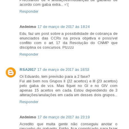
acordo com gaba extra... ='(
Responder
Anônimo
17 de março de 2017 às 18:24
Edu, faz um post sobre a possibilidade de cobrança de
enunciados das CCRs na prova objetiva e possível
conflito com o art. 17 da Resolução do CNMP que
disciplina os concursos. Plzzzz
Responder
RSA2017
17 de março de 2017 às 18:53
Oi Eduardo, tem previsão para a 2 fase?
Fui até bem nos Grupos II (22 acertos) e III (23 acertos)
pelo gaba de vcs. Mas fiquei no GI e no GIV com
apenas 15 acertos em cada. Estou dependendo de 3
alterações/anulações em cada um desses dois grupos...
Responder
Anônimo
17 de março de 2017 às 23:19
Acredito que muita gente não conseguiu anotar o
rascunho do gabarito. Então, fica complicado para fazer