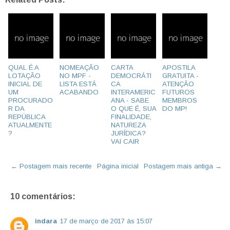
QUAL É A
NOMEAÇÃO
CARTA
APOSTILA
LOTAÇÃO
NO MPF -
DEMOCRÁTI
GRATUITA -
INICIAL DE
LISTA ESTÁ
CA
ATENÇÃO
UM
ACABANDO
INTERAMERIC
FUTUROS
PROCURADO
ANA - SABE
MEMBROS
R DA
O QUE É, SUA
DO MP!
REPÚBLICA
FINALIDADE,
ATUALMENTE
NATUREZA
?
JURÍDICA?
VAI CAIR
← Postagem mais recente
Página inicial
Postagem mais antiga →
10 comentários:
indara
17 de março de 2017 às 15:07