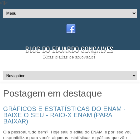
//]]>
BLOG DO EDUARDO GONÇALVES
Dicas diárias de aprovados.
Postagem em destaque
GRÁFICOS E ESTATÍSTICAS DO ENAM -
BAIXE O SEU - RAIO-X ENAM (PARA
BAIXAR)
Olá pessoal, tudo bem? Hoje saiu o edital do ENAM, e por isso vou
disponibilizar para vocês algumas estatísticas e gráficos que vão