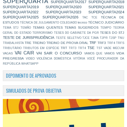
SUPERQUARTA
SUPERQUARTA2017
SUPERQUARTA2018
SUPERQUARTA2019
SUPERQUARTA2020
SUPERQUARTA2021
SUPERQUARTA2022
SUPERQUARTA2023
SUPERQUARTA2024
SUPERQUARTA2025
SUPERQUARTA2026
TÉCNICA DE
TAC
TCE
ESTUDOS
TÉCNICO JUDICIÁRIO
TÉCNICA DE JULGAMENTO COLEGIADO
tecnico
TEMAS QUENTES
TEMAS SUGERIDOS
TEMA STJ
TEMÃO
TEMPO
TEORIA
TESES DO STJ
GERAL DO ESTADO
TERRORISMO
TESES DO GABINETE DA PGR
TESTE DE JURISPRUDÊNCIA
TESTE SELETIVO
TJCE
TJMA
TJPR
TJSP
TNU
TRF
TRE
TREINO
TREINO DE PROVA ORAL
TRF3
TRABALHISTA
TRF4
TRFS
TSE
TRT
TRIBUTÁRIO
TRIBUTOS EM ESPÉCIE
TRT3
TRT4
TST
VADE MECUM
VAI CAIR
VAI SAIR O CONCURSO
VIDA
VAGAS
VAMOS QUE VAMOS
PREGRESSA
VIDEO
VIOLÊNCIA DOMÉSTICA
VITÓRIA
VOCÊ PROCURADOR DA
REPÚBLICA
WHATSAPP
DEPOIMENTO DE APROVADOS
SIMULADOS DE PROVA OBJETIVA