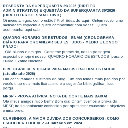
RESPOSTA DA SUPERQUARTA 29/2026 (DIREITO
ADMINISTRATIVO) E QUESTÃO DA SUPERQUARTA 30/2026
(DIREITO PROCESSUAL CIVIL)
Oi meus amigos, como estão? Prof. Eduardo aqui. Ontem recebi uma
mensagem especial e quero compartilhar com vocês: Quem
acompanha aqui sab...
QUADRO HORÁRIO DE ESTUDOS - ENAM (CRONOGRAMA
DIÁRIO PARA ORGANIZAR SEU ESTUDO) - MÉDIO E LONGO
PRAZO!
Olá alunos e amigos. Conforme prometido, nossa postagem
especial de hoje é nosso QUADRO HORÁRIO DE ESTUDOS para o
ENAM, Exame Nacional ...
BIBLIOGRAFIA INDICADA PARA MAGISTRATURA ESTADUAL
(atualizado 2026)
Olá concursandos e leitores do blog, Um dos temas mais pedidos por
vocês e ao qual mais fico atento é a sugestão bibliográfica , isso
porqu...
MPSP - PROVA ATÍPICA, NOTA DE CORTE MAIS BAIXA!
Olá meus amigos, tudo bem? Bom dia! Ontem tivemos a prova do
MPSP, tradicionalmente conhecida por apresentar enunciados objetivos
e uma prov...
CURSINHOS: A MAIOR DÚVIDA DOS CONCURSEIROS. COMO
ESCOLHER O IDEAL? Atualizado em 2024