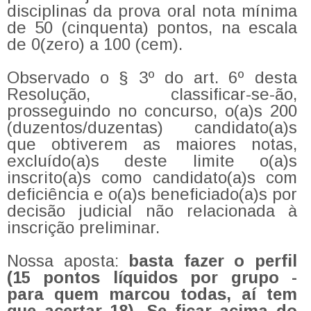
disciplinas da prova oral nota mínima
de 50 (cinquenta) pontos, na escala
de 0(zero) a 100 (cem).
Observado o § 3º do art. 6º desta
Resolução, classificar-se-ão,
prosseguindo no concurso, o(a)s 200
(duzentos/duzentas) candidato(a)s
que obtiverem as maiores notas,
excluído(a)s deste limite o(a)s
inscrito(a)s como candidato(a)s com
deficiência e o(a)s beneficiado(a)s por
decisão judicial não relacionada à
inscrição preliminar.
Nossa aposta:
basta fazer o perfil
(15 pontos líquidos por grupo -
para quem marcou todas, aí tem
que acertar 18). Se ficar acima do