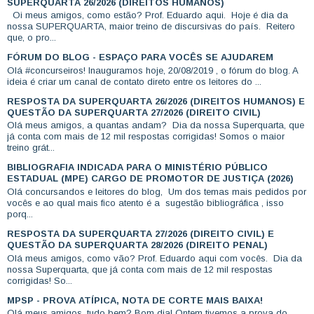
SUPERQUARTA 26/2026 (DIREITOS HUMANOS)
Oi meus amigos, como estão? Prof. Eduardo aqui. Hoje é dia da
nossa SUPERQUARTA, maior treino de discursivas do país. Reitero
que, o pro...
FÓRUM DO BLOG - ESPAÇO PARA VOCÊS SE AJUDAREM
Olá #concurseiros! Inauguramos hoje, 20/08/2019 , o fórum do blog. A
ideia é criar um canal de contato direto entre os leitores do ...
RESPOSTA DA SUPERQUARTA 26/2026 (DIREITOS HUMANOS) E
QUESTÃO DA SUPERQUARTA 27/2026 (DIREITO CIVIL)
Olá meus amigos, a quantas andam? Dia da nossa Superquarta, que
já conta com mais de 12 mil respostas corrigidas! Somos o maior
treino grát...
BIBLIOGRAFIA INDICADA PARA O MINISTÉRIO PÚBLICO
ESTADUAL (MPE) CARGO DE PROMOTOR DE JUSTIÇA (2026)
Olá concursandos e leitores do blog, Um dos temas mais pedidos por
vocês e ao qual mais fico atento é a sugestão bibliográfica , isso
porq...
RESPOSTA DA SUPERQUARTA 27/2026 (DIREITO CIVIL) E
QUESTÃO DA SUPERQUARTA 28/2026 (DIREITO PENAL)
Olá meus amigos, como vão? Prof. Eduardo aqui com vocês. Dia da
nossa Superquarta, que já conta com mais de 12 mil respostas
corrigidas! So...
MPSP - PROVA ATÍPICA, NOTA DE CORTE MAIS BAIXA!
Olá meus amigos, tudo bem? Bom dia! Ontem tivemos a prova do