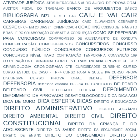
ATIVIDADE JURÍDICA
AUDIO DE PROVA ORAL
ATOS INFRACIONAIS
ÁUDIO
BANCO DE ARGUMENTOS
AUDITOR FISCAL DO TRABALHO
BÁSICO
CAIU E VAI CAIR
BIBLIOGRAFIA
BIZU
C e E
CAC
CARREIRAS
CARREIRAS JURÍDICAS
CASO ELLWANGER
CEBRASPE
CESPE
COACHING
CNMP
CF
CF EM 20 DIAS
cnj
COACH
CÓDIGO DE TRÂNSITO
COMO SE PREPARAR
BRASILEIRO
COLABORAÇÃO
COMBATE À CORRUPÇÃO
PARA CONCURSOS
COMPROMISSO DE AJUSTAMENTO DE CONDUTA
CONCURSEIROS
CONCURSO
CONCENTRAÇÃO
CONCURFRIENDS
CONCURSO PÚBLICO
CONCURSOS
CONCURSOS FUTUROS
CONCURSOS NÍVEL HARD
CONTRATAÇÃO TEMPORÁRIA
CONVENÇÃO 169
CORTE INTERAMERICANA
CPC2015
COOPERAÇÃO INTERNACIONAL
CPI
CPR
CRIMINOLOGIA
CRONOGRAMA
CURSO
CTB
CURIOSIDADES
CURSINHO
CURSO ESTUDO DE CASO - TRF4
CURSO PARA A SUBJETIVA
CURSO PROVA
DEFENSOR
CURSO PROVA ORAL
DISCURSIVA
DEBATE
DEFENSORIA
DELEGADO
defensoria estadual
DEFESA DE CANDIDATOS
DEPOIMENTO
DELEGADO CIVIL
DELEGADO FEDERAL
DEPOIMENTO DE APROVADO
DESAFIOBLOGDOEDU
DICA
DICA AGU
DICA ESPERTA
DICAS
DICA DE OURO
DIREITO A EDUCAÇÃO
DIREITO ADMINISTRATIVO
DIREITO AGRÁRIO
DIREITO
DIREITO AMBIENTAL
DIREITO CIVIL
CONSTITUCIONAL
DIREITO DA CRIANÇA E DO
ADOLESCENTE
DIREITO DA SAÚDE
DIREITO DA SEGURIDADE SOCIAL
DIREITO DO CONSUMIDOR
DIREITO DO
DIREITO DE ENSINO