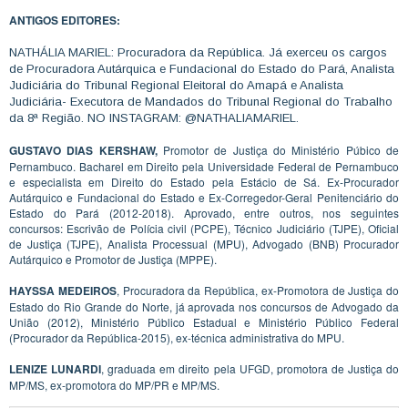
ANTIGOS EDITORES:
NATHÁLIA MARIEL: Procuradora da República. Já exerceu os cargos
de Procuradora Autárquica e Fundacional do Estado do Pará, Analista
Judiciária do Tribunal Regional Eleitoral do Amapá e Analista
Judiciária- Executora de Mandados do Tribunal Regional do Trabalho
da 8ª Região. NO INSTAGRAM: @NATHALIAMARIEL.
GUSTAVO DIAS KERSHAW,
Promotor de Justiça do Ministério Púbico de
Pernambuco. Bacharel em Direito pela Universidade Federal de Pernambuco
e especialista em Direito do Estado pela Estácio de Sá. Ex-Procurador
Autárquico e Fundacional do Estado e Ex-Corregedor-Geral Penitenciário do
Estado do Pará (2012-2018). Aprovado, entre outros, nos seguintes
concursos: Escrivão de Polícia civil (PCPE), Técnico Judiciário (TJPE), Oficial
de Justiça (TJPE), Analista Processual (MPU), Advogado (BNB) Procurador
Autárquico e Promotor de Justiça (MPPE).
HAYSSA MEDEIROS
, Procuradora da República, ex-Promotora de Justiça do
Estado do Rio Grande do Norte, já aprovada nos concursos de Advogado da
União (2012), Ministério Público Estadual e Ministério Público Federal
(Procurador da República-2015), ex-técnica administrativa do MPU.
LENIZE LUNARDI
, graduada em direito pela UFGD, promotora de Justiça do
MP/MS, ex-promotora do MP/PR e MP/MS.