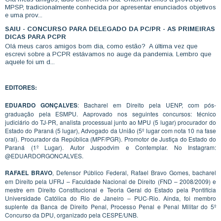
MPSP, tradicionalmente conhecida por apresentar enunciados objetivos
e uma prov...
SAIU - CONCURSO PARA DELEGADO DA PC/PR - AS PRIMEIRAS
DICAS PARA PCPR
Olá meus caros amigos bom dia, como estão? A última vez que
escrevi sobre a PCPR estávamos no auge da pandemia. Lembro que
aquele foi um d...
EDITORES:
EDUARDO GONÇALVES
: Bacharel em Direito pela UENP, com pós-
graduação pela ESMPU. Aaprovado nos seguintes concursos: técnico
judiciário do TJ-PR, analista processual junto ao MPU (5 lugar) procurador do
Estado do Paraná (5 lugar), Advogado da União (5º lugar com nota 10 na fase
oral). Procurador da República (MPF/PGR). Promotor de Justiça do Estado do
Paraná (1º Lugar). Autor Juspodvim e Contemplar. No Instagram:
@EDUARDORGONCALVES.
RAFAEL BRAVO
, Defensor Público Federal, Rafael Bravo Gomes, bacharel
em Direito pela UFRJ – Faculdade Nacional de Direito (FND – 2008/2009) e
mestre em Direito Constitucional e Teoria Geral do Estado pela Pontifícia
Universidade Católica do Rio de Janeiro – PUC-Rio. Ainda, foi membro
suplente da Banca de Direito Penal, Processo Penal e Penal Militar do 5º
Concurso da DPU, organizado pela CESPE/UNB.