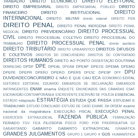
DIREITO ELEITORAL
TRABALHO
DIREITO ECONÔMICO
DIREITO EMPRESARIAL
DIREITO
DIREITO EMPRESARIAL PÚBLICO
DIREITO
FINANCEIRO
DIREITO INSTITUCIONAL
INTERNACIONAL
DIREITO MILITAR
direito notarial
DIREITO PEN
DIREITO PENAL
DIREITO PENAL INDÍGENA
DIREITO PENAL
DIREITO PROCESSUAL
DIREITO PREVIDENCIÁRIO
NEGOCIAL
CIVIL
DIREITO PROCESSUAL COLETIVO
DIREITO PROCESSUAL DO
DIREITO PROCESSUAL PENAL
TRABALHO
direito sanitário
DIREITO TRIBUTÁRIO
DIREITOS DIFUSOS
DIREITO URBANÍSTICO
E COLETIVOS
DIREITOS DO CONCURSEIRO
DIREITOS DO CONTRATADO
DIREITOS HUMANOS
DIRETO AO PONTO
DOUTRINA
DISSERTAÇÃO
DPE
DPDF
DPEAL
DPEAP
DPECE
DPEMA
DPEMG
DOWNLOAD
DPEAM
DPU
DPEPE
DPEPR
DPERJ
DPERO
DPERS
DPESP
DPESC
DPF
DUVIDADECONCURSEIRO
ECA
E NÃO É QUE CAIU
EDITAL
ECONOMICO
EDITORES
EDITORIAL
EDUARDO
EMBARGOS DE DECLARAÇÃO
EMBARGOS
ENAM
enama
INFRINGENTES
ENQUETE
ENUNCIADOS DAS CÂMARAS
ESAF
ESSENCIAL
ESCRAVIDÃO CONTEMPORÂNEA
ESCREVENTE
ESCRIVÃO DE POLÍCIA
ESTRATÉGIA
ESTUDA QUE PASSA
ESTUDAR E
ESTÁGIO
estagnação
TRABALHAR
exame
ESTUDO CONCILIADO
ESTUDO DE CASO
EXAME DA ORDEM
EXECUÇÃO PENAL
nacional da magistratura
EXECUÇÃO FISCAL
FAZENDA PÚBLICA
EXERCÍCIOS
EXTRAJUDICIAL
FEMINIZAÇÃO
FERIADO
FILOSOFIA
FOCO
FGV
FICA
FORO POR PRERROGATIVA
G2
GABARITO
GABARITO EXTRAOFICIAL
GABARITANDO
GRAMÁTICA
GRANDES JULGAMENTOS
GUS
GRUPO 1
GRUPO 4
HUMANÍSTICA