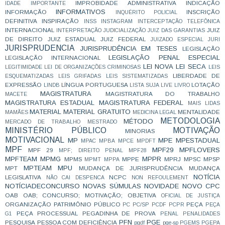
IMPROBIDADE ADMINISTRATIVA
INDICAÇÃO
IDADE
IMPORTANTE
INFORMATIVOS
INFORMAÇÃO
INSCRIÇÃO
INQUÉRITO POLICIAL
DEFINITIVA
INSPIRAÇÃO
INSS
INSTAGRAM
INTERCEPTAÇÃO TELEFÔNICA
INTERNACIONAL
JUIZ
INTERPRETAÇÃO
JUDICIALIZAÇÃO
JUIZ DAS GARANTIAS
DE DIREITO
JUIZ ESTADUAL
JUIZ FEDERAL
JUIZADO ESPECIAL
JURI
JURISPRUDENCIA
JURISPRUDÊNCIA EM TESES
LEGISLAÇÃO
LEGISLAÇÃO PENAL ESPECIAL
LEGISLAÇÃO INTERNACIONAL
LEI NOVA
LEI SECA
LEGITIMIDADE
LEI DE ORGANIZAÇÕES CRIMINOSAS
LEIS
LIBERDADE DE
ESQUEMATIZADAS
LEIS GRIFADAS
LEIS SISTEMATIZADAS
EXPRESSÃO
LÍNGUA PORTUGUESA
LOTAÇÃO
LINDB
LISTA SUJA
LIVE
LIVRO
MAGISTRATURA
MAGISTRATURA DO TRABALHO
MACETE
MAGISTRATURA ESTADUAL
MAGISTRATURA FEDERAL
MAIS LIDAS
MATERIAL
MATERIAL GRATUITO
MENTALIDADE
MAMÃES
MEDICINA LEGAL
METODOLOGIA
MÉTODO
MERCADO DE TRABALHO
MESTRADO
MINISTÉRIO PÚBLICO
MOTIVAÇÃO
MINORIAS
MOTIVACIONAL
MP
MPE
MPESTADUAL
MPAC
MPBA
MPCE
MPDFT
MPF
MPF29
MPFLOVERS
MPF 29
MPF; DIREITO PENAL
MPF28
MPFTEAM
MPMG
MPPR
MPMS
MPPE
MPRJ
MPSC
MPSP
MPMT
MPPA
MPTEAM
MPU
MPT
MUDANÇA DE JURISPRUDÊNCIA
MUDANÇA
NOTÍCIA
LEGISLATIVA
NCPC
NÃO CAI DESPENCA
NON REFOULEMENT
NOTÍCIADECONCURSO
NOVAS SÚMULAS
NOVIDADE
NOVO CPC
OAB
OAB; CONCURSO; MOTIVAÇÃO;
OBJETIVA
OFICIAL DE JUSTIÇA
ORGANIZAÇÃO
PATRIMÔNIO PÚBLICO
PEÇA
PC
PC/SP
PCDF
PCPR
PEÇA
PEÇA PROCESSUAL
PEGADINHA DE PROVA
G1
PENAL
PENALIDADES
PFN
PGE
PESQUISA
PESSOA COM DEFICIÊNCIA
pgdf
pge-sp
PGEMS
PGEPA