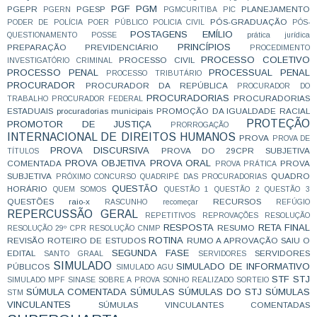
PGF
PGM
PGEPR
PGESP
PLANEJAMENTO
PGERN
PGMCURITIBA
PIC
PÓS-GRADUAÇÃO
PODER DE POLÍCIA
POER PÚBLICO
POLICIA CIVIL
PÓS-
POSTAGENS EMÍLIO
QUESTIONAMENTO
POSSE
prática jurídica
PRINCÍPIOS
PREPARAÇÃO
PREVIDENCIÁRIO
PROCEDIMENTO
PROCESSO COLETIVO
PROCESSO CIVIL
INVESTIGATÓRIO CRIMINAL
PROCESSO PENAL
PROCESSUAL PENAL
PROCESSO TRIBUTÁRIO
PROCURADOR
PROCURADOR DA REPÚBLICA
PROCURADOR DO
PROCURADORIAS
PROCURADORIAS
TRABALHO
PROCURADOR FEDERAL
ESTADUAIS
procuradorias municipais
PROMOÇÃO DA IGUALDADE RACIAL
PROTEÇÃO
PROMOTOR DE JUSTIÇA
PRORROGAÇÃO
INTERNACIONAL DE DIREITOS HUMANOS
PROVA
PROVA DE
PROVA DISCURSIVA
PROVA DO 29CPR SUBJETIVA
TÍTULOS
PROVA OBJETIVA
PROVA ORAL
COMENTADA
PROVA
PROVA PRÁTICA
SUBJETIVA
QUADRO
PRÓXIMO CONCURSO
QUADRIPÉ DAS PROCURADORIAS
QUESTÃO
HORÁRIO
QUEM SOMOS
QUESTÃO 1
QUESTÃO 2
QUESTÃO 3
QUESTÕES
raio-x
RECURSOS
RASCUNHO
recomeçar
REFÚGIO
REPERCUSSÃO GERAL
REPETITIVOS
REPROVAÇÕES
RESOLUÇÃO
RESPOSTA
RETA FINAL
RESUMO
RESOLUÇÃO 29º CPR
RESOLUÇÃO CNMP
ROTINA
REVISÃO
ROTEIRO DE ESTUDOS
RUMO A APROVAÇÃO
SAIU O
SEGUNDA FASE
EDITAL
SERVIDORES
SANTO GRAAL
SERVIDORES
SIMULADO
SIMULADO DE INFORMATIVO
PÚBLICOS
SIMULADO AGU
STF
STJ
SIMULADO MPF
SINASE
SOBRE A PROVA
SONHO REALIZADO
SORTEIO
SÚMULA COMENTADA
SÚMULAS
SÚMULAS DO STJ
SÚMULAS
STM
VINCULANTES
SÚMULAS VINCULANTES COMENTADAS