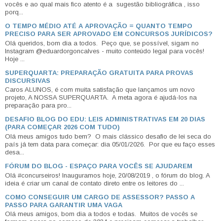
vocês e ao qual mais fico atento é a sugestão bibliográfica , isso
porq...
O TEMPO MÉDIO ATÉ A APROVAÇÃO = QUANTO TEMPO
PRECISO PARA SER APROVADO EM CONCURSOS JURÍDICOS?
Olá queridos, bom dia a todos. Peço que, se possível, sigam no
Instagram @eduardorgoncalves - muito conteúdo legal para vocês!
Hoje ...
SUPERQUARTA: PREPARAÇÃO GRATUITA PARA PROVAS
DISCURSIVAS
Caros ALUNOS, é com muita satisfação que lançamos um novo
projeto, A NOSSA SUPERQUARTA. A meta agora é ajudá-los na
preparação para pro...
DESAFIO BLOG DO EDU: LEIS ADMINISTRATIVAS EM 20 DIAS
(PARA COMEÇAR 2026 COM TUDO)
Olá meus amigos tudo bem? O mais clássico desafio de lei seca do
país já tem data para começar: dia 05/01/2026. Por que eu faço esses
desa...
FÓRUM DO BLOG - ESPAÇO PARA VOCÊS SE AJUDAREM
Olá #concurseiros! Inauguramos hoje, 20/08/2019 , o fórum do blog. A
ideia é criar um canal de contato direto entre os leitores do ...
COMO CONSEGUIR UM CARGO DE ASSESSOR? PASSO A
PASSO PARA GARANTIR UMA VAGA
Olá meus amigos, bom dia a todos e todas. Muitos de vocês se