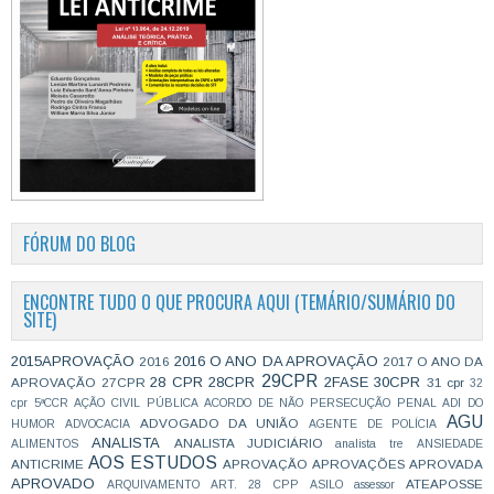
FÓRUM DO BLOG
ENCONTRE TUDO O QUE PROCURA AQUI (TEMÁRIO/SUMÁRIO DO
SITE)
2015APROVAÇÃO
2016 O ANO DA APROVAÇÃO
2016
2017 O ANO DA
29CPR
28 CPR
28CPR
2FASE
30CPR
APROVAÇÃO
27CPR
31 cpr
32
cpr
5ªCCR
AÇÃO CIVIL PÚBLICA
ACORDO DE NÃO PERSECUÇÃO PENAL
ADI DO
AGU
ADVOGADO DA UNIÃO
HUMOR
ADVOCACIA
AGENTE DE POLÍCIA
ANALISTA
ANALISTA JUDICIÁRIO
ALIMENTOS
analista tre
ANSIEDADE
AOS ESTUDOS
ANTICRIME
APROVAÇÃO
APROVAÇÕES
APROVADA
APROVADO
ATEAPOSSE
ARQUIVAMENTO
ART. 28 CPP
ASILO
assessor