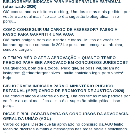
BIBLIOGRAFIA INDICADA PARA MAGISTRATURA ESTADUAL
(atualizado 2026)
Olá concursandos e leitores do blog, Um dos temas mais pedidos por
vocês e ao qual mais fico atento é a sugestão bibliográfica , isso
porqu...
COMO CONSEGUIR UM CARGO DE ASSESSOR? PASSO A
PASSO PARA GARANTIR UMA VAGA
Olá meus amigos, bom dia a todos e todas. Muitos de vocês se
formam agora no começo de 2024 e precisam começar a trabalhar,
sendo o cargo d...
O TEMPO MÉDIO ATÉ A APROVAÇÃO = QUANTO TEMPO
PRECISO PARA SER APROVADO EM CONCURSOS JURÍDICOS?
Olá queridos, bom dia a todos. Peço que, se possível, sigam no
Instagram @eduardorgoncalves - muito conteúdo legal para vocês!
Hoje ...
BIBLIOGRAFIA INDICADA PARA O MINISTÉRIO PÚBLICO
ESTADUAL (MPE) CARGO DE PROMOTOR DE JUSTIÇA (2026)
Olá concursandos e leitores do blog, Um dos temas mais pedidos por
vocês e ao qual mais fico atento é a sugestão bibliográfica , isso
porq...
DICAS E BIBLIOGRAFIA PARA OS CONCURSOS DA ADVOCACIA-
GERAL DA UNIÃO (AGU)
Caros colegas. Desde que fui aprovado no concurso da AGU tenho
recebido diversos e-mails e mensagens nas redes sociais solicitando