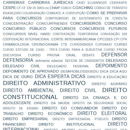
CARREIRAS
CARREIRAS JURÍDICAS
CASO ELLWANGER
CEBRASPE
CESPE
COACHING
CNMP
CF
CF EM 20 DIAS
cnj
COACH
CÓDIGO DE TRÂNSITO
COMO SE PREPARAR
BRASILEIRO
COLABORAÇÃO
COMBATE À CORRUPÇÃO
PARA CONCURSOS
COMPROMISSO DE AJUSTAMENTO DE CONDUTA
CONCURSEIROS
CONCURSO
CONCENTRAÇÃO
CONCURFRIENDS
CONCURSO PÚBLICO
CONCURSOS
CONCURSOS FUTUROS
CONCURSOS NÍVEL HARD
CONTRATAÇÃO TEMPORÁRIA
CONVENÇÃO 169
CORTE INTERAMERICANA
CPC2015
COOPERAÇÃO INTERNACIONAL
CPI
CPR
CRIMINOLOGIA
CRONOGRAMA
CURSO
CTB
CURIOSIDADES
CURSINHO
CURSO ESTUDO DE CASO - TRF4
CURSO PARA A SUBJETIVA
CURSO PROVA
DEFENSOR
CURSO PROVA ORAL
DISCURSIVA
DEBATE
DEFENSORIA
DELEGADO
defensoria estadual
DEFESA DE CANDIDATOS
DEPOIMENTO
DELEGADO CIVIL
DELEGADO FEDERAL
DEPOIMENTO DE APROVADO
DESAFIOBLOGDOEDU
DICA
DICA AGU
DICA ESPERTA
DICAS
DICA DE OURO
DIREITO A EDUCAÇÃO
DIREITO ADMINISTRATIVO
DIREITO AGRÁRIO
DIREITO
DIREITO AMBIENTAL
DIREITO CIVIL
CONSTITUCIONAL
DIREITO DA CRIANÇA E DO
ADOLESCENTE
DIREITO DA SAÚDE
DIREITO DA SEGURIDADE SOCIAL
DIREITO DO CONSUMIDOR
DIREITO DO
DIREITO DE ENSINO
DIREITO ELEITORAL
TRABALHO
DIREITO ECONÔMICO
DIREITO EMPRESARIAL
DIREITO
DIREITO EMPRESARIAL PÚBLICO
DIREITO
FINANCEIRO
DIREITO INSTITUCIONAL
INTERNACIONAL
DIREITO MILITAR