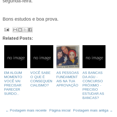
segunda-feira.
Bons estudos e boa prova.
Related Posts:
EM ALGUM
VOCÊ SABE
AS PESSOAS
AS BANCAS
MOMENTO
O QUE É
FUNDAMENT
DA AGU -
VOCÊ VAI
CONSEQUEN
AIS NA TUA
CONCURSO
PRECISAR
CIALISMO?
APROVAÇÃO
PRÓXIMO -
PARECER
PRECISO
SURDO...
ESTUDAR AS
BANCAS?
← Postagem mais recente
Página inicial
Postagem mais antiga →