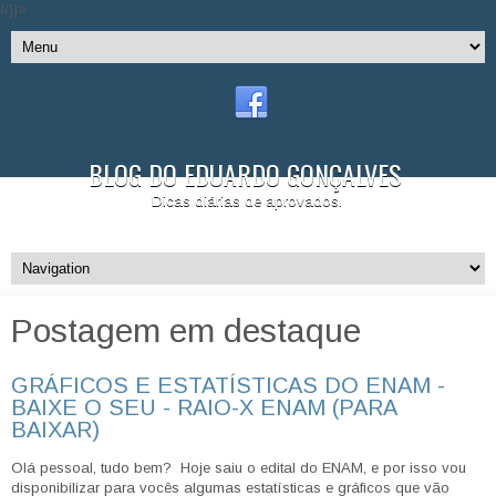
//]]>
BLOG DO EDUARDO GONÇALVES
Dicas diárias de aprovados.
Postagem em destaque
GRÁFICOS E ESTATÍSTICAS DO ENAM -
BAIXE O SEU - RAIO-X ENAM (PARA
BAIXAR)
Olá pessoal, tudo bem? Hoje saiu o edital do ENAM, e por isso vou
disponibilizar para vocês algumas estatísticas e gráficos que vão