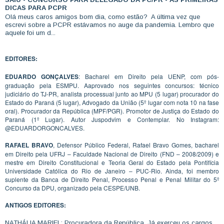
DICAS PARA PCPR
Olá meus caros amigos bom dia, como estão? A última vez que
escrevi sobre a PCPR estávamos no auge da pandemia. Lembro que
aquele foi um d...
EDITORES:
EDUARDO GONÇALVES
: Bacharel em Direito pela UENP, com pós-
graduação pela ESMPU. Aaprovado nos seguintes concursos: técnico
judiciário do TJ-PR, analista processual junto ao MPU (5 lugar) procurador do
Estado do Paraná (5 lugar), Advogado da União (5º lugar com nota 10 na fase
oral). Procurador da República (MPF/PGR). Promotor de Justiça do Estado do
Paraná (1º Lugar). Autor Juspodvim e Contemplar. No Instagram:
@EDUARDORGONCALVES.
RAFAEL BRAVO
, Defensor Público Federal, Rafael Bravo Gomes, bacharel
em Direito pela UFRJ – Faculdade Nacional de Direito (FND – 2008/2009) e
mestre em Direito Constitucional e Teoria Geral do Estado pela Pontifícia
Universidade Católica do Rio de Janeiro – PUC-Rio. Ainda, foi membro
suplente da Banca de Direito Penal, Processo Penal e Penal Militar do 5º
Concurso da DPU, organizado pela CESPE/UNB.
ANTIGOS EDITORES:
NATHÁLIA MARIEL: Procuradora da República. Já exerceu os cargos