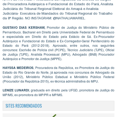
de Procuradora Autárquica e Fundacional do Estado do Pará, Analista
Judiciária do Tribunal Regional Eleitoral do Amapá e Analista
Judiciária- Executora de Mandados do Tribunal Regional do Trabalho
da 8ª Região. NO INSTAGRAM: @NATHALIAMARIEL.
GUSTAVO DIAS KERSHAW,
Promotor de Justiça do Ministério Púbico de
Pernambuco. Bacharel em Direito pela Universidade Federal de Pernambuco
e especialista em Direito do Estado pela Estácio de Sá. Ex-Procurador
Autárquico e Fundacional do Estado e Ex-Corregedor-Geral Penitenciário do
Estado do Pará (2012-2018). Aprovado, entre outros, nos seguintes
concursos: Escrivão de Polícia civil (PCPE), Técnico Judiciário (TJPE), Oficial
de Justiça (TJPE), Analista Processual (MPU), Advogado (BNB) Procurador
Autárquico e Promotor de Justiça (MPPE).
HAYSSA MEDEIROS
, Procuradora da República, ex-Promotora de Justiça do
Estado do Rio Grande do Norte, já aprovada nos concursos de Advogado da
União (2012), Ministério Público Estadual e Ministério Público Federal
(Procurador da República-2015), ex-técnica administrativa do MPU.
LENIZE LUNARDI
, graduada em direito pela UFGD, promotora de Justiça do
MP/MS, ex-promotora do MP/PR e MP/MS.
SITES RECOMENDADOS