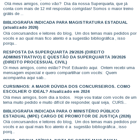
Olá meus amigos, como vão? Dia da nossa Superquarta, que já
conta com mais de 12 mil respostas corrigidas! Somos o maior treino
grátis de ...
BIBLIOGRAFIA INDICADA PARA MAGISTRATURA ESTADUAL
(atualizado 2026)
Olá concursandos e leitores do blog, Um dos temas mais pedidos por
vocês e ao qual mais fico atento é a sugestão bibliográfica , isso
porqu...
RESPOSTA DA SUPERQUARTA 29/2026 (DIREITO
ADMINISTRATIVO) E QUESTÃO DA SUPERQUARTA 30/2026
(DIREITO PROCESSUAL CIVIL)
Oi meus amigos, como estão? Prof. Eduardo aqui. Ontem recebi uma
mensagem especial e quero compartilhar com vocês: Quem
acompanha aqui sab...
CURSINHOS: A MAIOR DÚVIDA DOS CONCURSEIROS. COMO
ESCOLHER O IDEAL? Atualizado em 2024
Olá meus amigos, bom dia a todos. Hoje vou tratar com vocês de um
tema muito pedido e muito difícil de responder, qual seja, CURS...
BIBLIOGRAFIA INDICADA PARA O MINISTÉRIO PÚBLICO
ESTADUAL (MPE) CARGO DE PROMOTOR DE JUSTIÇA (2026)
Olá concursandos e leitores do blog, Um dos temas mais pedidos por
vocês e ao qual mais fico atento é a sugestão bibliográfica , isso
porq...