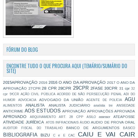
FÓRUM DO BLOG
ENCONTRE TUDO O QUE PROCURA AQUI (TEMÁRIO/SUMÁRIO DO
SITE)
2015APROVAÇÃO
2016 O ANO DA APROVAÇÃO
2016
2017 O ANO DA
29CPR
28 CPR
28CPR
2FASE
30CPR
APROVAÇÃO
27CPR
31 cpr
32
cpr
5ªCCR
AÇÃO CIVIL PÚBLICA
ACORDO DE NÃO PERSECUÇÃO PENAL
ADI DO
AGU
ADVOGADO DA UNIÃO
HUMOR
ADVOCACIA
AGENTE DE POLÍCIA
ANALISTA
ANALISTA JUDICIÁRIO
ALIMENTOS
analista tre
ANSIEDADE
AOS ESTUDOS
ANTICRIME
APROVAÇÃO
APROVAÇÕES
APROVADA
APROVADO
ATEAPOSSE
ARQUIVAMENTO
ART. 28 CPP
ASILO
assessor
ATIVIDADE JURÍDICA
AUDIO DE PROVA ORAL
ATOS INFRACIONAIS
ÁUDIO
BANCO DE ARGUMENTOS
AUDITOR FISCAL DO TRABALHO
BÁSICO
CAIU E VAI CAIR
BIBLIOGRAFIA
BIZU
C e E
CAC