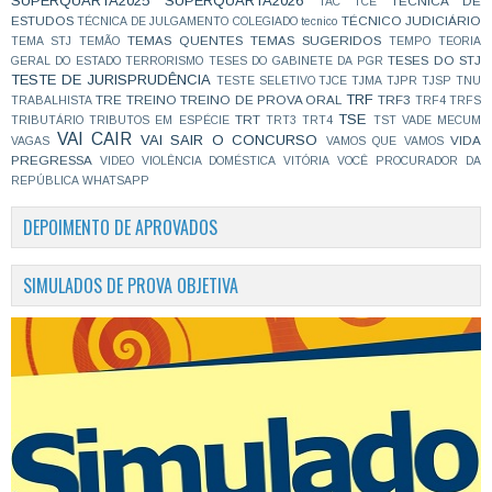
SUPERQUARTA2025
SUPERQUARTA2026
TÉCNICA DE
TAC
TCE
ESTUDOS
TÉCNICO JUDICIÁRIO
TÉCNICA DE JULGAMENTO COLEGIADO
tecnico
TEMAS QUENTES
TEMAS SUGERIDOS
TEMA STJ
TEMÃO
TEMPO
TEORIA
TESES DO STJ
GERAL DO ESTADO
TERRORISMO
TESES DO GABINETE DA PGR
TESTE DE JURISPRUDÊNCIA
TESTE SELETIVO
TJCE
TJMA
TJPR
TJSP
TNU
TRF
TRE
TREINO
TREINO DE PROVA ORAL
TRF3
TRABALHISTA
TRF4
TRFS
TSE
TRT
TRIBUTÁRIO
TRIBUTOS EM ESPÉCIE
TRT3
TRT4
TST
VADE MECUM
VAI CAIR
VAI SAIR O CONCURSO
VIDA
VAGAS
VAMOS QUE VAMOS
PREGRESSA
VIDEO
VIOLÊNCIA DOMÉSTICA
VITÓRIA
VOCÊ PROCURADOR DA
REPÚBLICA
WHATSAPP
DEPOIMENTO DE APROVADOS
SIMULADOS DE PROVA OBJETIVA