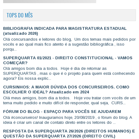
TOPS DO MÊS
BIBLIOGRAFIA INDICADA PARA MAGISTRATURA ESTADUAL
(atualizado 2026)
Olá concursandos e leitores do blog, Um dos temas mais pedidos por
vocês e ao qual mais fico atento é a sugestão bibliográfica , isso
porqu...
SUPERQUARTA 01/2021 - DIREITO CONSTITUCIONAL - VAMOS
COMEÇAR?
Olá amigos bom dia a todos. Hoje é dia de retomar as
SUPERQUARTAS , mas o que é o projeto para quem está conhecendo
agora? Eis nossa explic...
CURSINHOS: A MAIOR DÚVIDA DOS CONCURSEIROS. COMO
ESCOLHER O IDEAL? Atualizado em 2024
Olá meus amigos, bom dia a todos. Hoje vou tratar com vocês de um
tema muito pedido e muito difícil de responder, qual seja, CURS...
FÓRUM DO BLOG - ESPAÇO PARA VOCÊS SE AJUDAREM
Olá #concurseiros! Inauguramos hoje, 20/08/2019 , o fórum do blog. A
ideia é criar um canal de contato direto entre os leitores do ...
RESPOSTA DA SUPERQUARTA 26/2026 (DIREITOS HUMANOS) E
QUESTÃO DA SUPERQUARTA 27/2026 (DIREITO CIVIL)