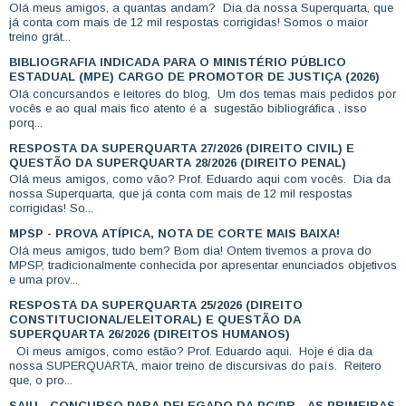
Olá meus amigos, a quantas andam? Dia da nossa Superquarta, que
já conta com mais de 12 mil respostas corrigidas! Somos o maior
treino grát...
BIBLIOGRAFIA INDICADA PARA O MINISTÉRIO PÚBLICO
ESTADUAL (MPE) CARGO DE PROMOTOR DE JUSTIÇA (2026)
Olá concursandos e leitores do blog, Um dos temas mais pedidos por
vocês e ao qual mais fico atento é a sugestão bibliográfica , isso
porq...
RESPOSTA DA SUPERQUARTA 27/2026 (DIREITO CIVIL) E
QUESTÃO DA SUPERQUARTA 28/2026 (DIREITO PENAL)
Olá meus amigos, como vão? Prof. Eduardo aqui com vocês. Dia da
nossa Superquarta, que já conta com mais de 12 mil respostas
corrigidas! So...
MPSP - PROVA ATÍPICA, NOTA DE CORTE MAIS BAIXA!
Olá meus amigos, tudo bem? Bom dia! Ontem tivemos a prova do
MPSP, tradicionalmente conhecida por apresentar enunciados objetivos
e uma prov...
RESPOSTA DA SUPERQUARTA 25/2026 (DIREITO
CONSTITUCIONAL/ELEITORAL) E QUESTÃO DA
SUPERQUARTA 26/2026 (DIREITOS HUMANOS)
Oi meus amigos, como estão? Prof. Eduardo aqui. Hoje é dia da
nossa SUPERQUARTA, maior treino de discursivas do país. Reitero
que, o pro...
SAIU - CONCURSO PARA DELEGADO DA PC/PR - AS PRIMEIRAS