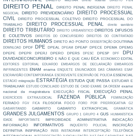
direito notarial
DIREITO PEN
DIREITO PENAL
DIREITO PENAL INDÍGENA
DIREITO PENAL
DIREITO PROCESSUAL
DIREITO PREVIDENCIÁRIO
NEGOCIAL
CIVIL
DIREITO PROCESSUAL COLETIVO
DIREITO PROCESSUAL DO
DIREITO PROCESSUAL PENAL
TRABALHO
direito sanitário
DIREITO TRIBUTÁRIO
DIREITOS DIFUSOS
DIREITO URBANÍSTICO
E COLETIVOS
DIREITOS DO CONCURSEIRO
DIREITOS DO CONTRATADO
DIREITOS HUMANOS
DIRETO AO PONTO
DOUTRINA
DISSERTAÇÃO
DPE
DPDF
DPEAL
DPEAP
DPECE
DPEMA
DPEMG
DOWNLOAD
DPEAM
DPU
DPEPE
DPEPR
DPERJ
DPERO
DPERS
DPESP
DPESC
DPF
DUVIDADECONCURSEIRO
ECA
E NÃO É QUE CAIU
EDITAL
ECONOMICO
EDITORES
EDITORIAL
EDUARDO
EMBARGOS DE DECLARAÇÃO
EMBARGOS
ENAM
enama
INFRINGENTES
ENQUETE
ENUNCIADOS DAS CÂMARAS
ESAF
ESSENCIAL
ESCRAVIDÃO CONTEMPORÂNEA
ESCREVENTE
ESCRIVÃO DE POLÍCIA
ESTRATÉGIA
ESTUDA QUE PASSA
ESTUDAR E
ESTÁGIO
estagnação
TRABALHAR
exame
ESTUDO CONCILIADO
ESTUDO DE CASO
EXAME DA ORDEM
EXECUÇÃO PENAL
nacional da magistratura
EXECUÇÃO FISCAL
FAZENDA PÚBLICA
EXERCÍCIOS
EXTRAJUDICIAL
FEMINIZAÇÃO
FERIADO
FILOSOFIA
FOCO
FGV
FICA
FORO POR PRERROGATIVA
G2
GABARITO
GABARITO EXTRAOFICIAL
GABARITANDO
GRAMÁTICA
GRANDES JULGAMENTOS
GUS
GRUPO 1
GRUPO 4
HUMANÍSTICA
IMPROBIDADE ADMINISTRATIVA
INDICAÇÃO
IDADE
IMPORTANTE
INFORMATIVOS
INFORMAÇÃO
INSCRIÇÃO
INQUÉRITO POLICIAL
DEFINITIVA
INSPIRAÇÃO
INSS
INSTAGRAM
INTERCEPTAÇÃO TELEFÔNICA
INTERNACIONAL
JUIZ