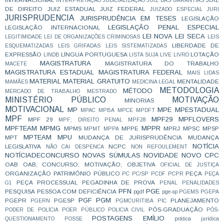
INTERPRETAÇÃO
JUDICIALIZAÇÃO
JUIZ DAS GARANTIAS
DE DIREITO
JUIZ ESTADUAL
JUIZ FEDERAL
JUIZADO ESPECIAL
JURI
JURISPRUDENCIA
JURISPRUDÊNCIA EM TESES
LEGISLAÇÃO
LEGISLAÇÃO PENAL ESPECIAL
LEGISLAÇÃO INTERNACIONAL
LEI NOVA
LEI SECA
LEGITIMIDADE
LEI DE ORGANIZAÇÕES CRIMINOSAS
LEIS
LIBERDADE DE
ESQUEMATIZADAS
LEIS GRIFADAS
LEIS SISTEMATIZADAS
EXPRESSÃO
LÍNGUA PORTUGUESA
LOTAÇÃO
LINDB
LISTA SUJA
LIVE
LIVRO
MAGISTRATURA
MAGISTRATURA DO TRABALHO
MACETE
MAGISTRATURA ESTADUAL
MAGISTRATURA FEDERAL
MAIS LIDAS
MATERIAL
MATERIAL GRATUITO
MENTALIDADE
MAMÃES
MEDICINA LEGAL
METODOLOGIA
MÉTODO
MERCADO DE TRABALHO
MESTRADO
MINISTÉRIO PÚBLICO
MOTIVAÇÃO
MINORIAS
MOTIVACIONAL
MP
MPE
MPESTADUAL
MPAC
MPBA
MPCE
MPDFT
MPF
MPF29
MPFLOVERS
MPF 29
MPF; DIREITO PENAL
MPF28
MPFTEAM
MPMG
MPPR
MPMS
MPPE
MPRJ
MPSC
MPSP
MPMT
MPPA
MPTEAM
MPU
MPT
MUDANÇA DE JURISPRUDÊNCIA
MUDANÇA
NOTÍCIA
LEGISLATIVA
NCPC
NÃO CAI DESPENCA
NON REFOULEMENT
NOTÍCIADECONCURSO
NOVAS SÚMULAS
NOVIDADE
NOVO CPC
OAB
OAB; CONCURSO; MOTIVAÇÃO;
OBJETIVA
OFICIAL DE JUSTIÇA
ORGANIZAÇÃO
PATRIMÔNIO PÚBLICO
PEÇA
PC
PC/SP
PCDF
PCPR
PEÇA
PEÇA PROCESSUAL
PEGADINHA DE PROVA
G1
PENAL
PENALIDADES
PFN
PGE
PESQUISA
PESSOA COM DEFICIÊNCIA
pgdf
pge-sp
PGEMS
PGEPA
PGF
PGM
PGEPR
PGESP
PLANEJAMENTO
PGERN
PGMCURITIBA
PIC
PÓS-GRADUAÇÃO
PODER DE POLÍCIA
POER PÚBLICO
POLICIA CIVIL
PÓS-
POSTAGENS EMÍLIO
QUESTIONAMENTO
POSSE
prática jurídica