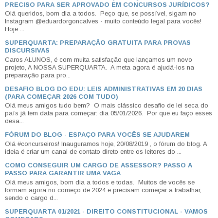
PRECISO PARA SER APROVADO EM CONCURSOS JURÍDICOS?
Olá queridos, bom dia a todos. Peço que, se possível, sigam no
Instagram @eduardorgoncalves - muito conteúdo legal para vocês!
Hoje ...
SUPERQUARTA: PREPARAÇÃO GRATUITA PARA PROVAS
DISCURSIVAS
Caros ALUNOS, é com muita satisfação que lançamos um novo
projeto, A NOSSA SUPERQUARTA. A meta agora é ajudá-los na
preparação para pro...
DESAFIO BLOG DO EDU: LEIS ADMINISTRATIVAS EM 20 DIAS
(PARA COMEÇAR 2026 COM TUDO)
Olá meus amigos tudo bem? O mais clássico desafio de lei seca do
país já tem data para começar: dia 05/01/2026. Por que eu faço esses
desa...
FÓRUM DO BLOG - ESPAÇO PARA VOCÊS SE AJUDAREM
Olá #concurseiros! Inauguramos hoje, 20/08/2019 , o fórum do blog. A
ideia é criar um canal de contato direto entre os leitores do ...
COMO CONSEGUIR UM CARGO DE ASSESSOR? PASSO A
PASSO PARA GARANTIR UMA VAGA
Olá meus amigos, bom dia a todos e todas. Muitos de vocês se
formam agora no começo de 2024 e precisam começar a trabalhar,
sendo o cargo d...
SUPERQUARTA 01/2021 - DIREITO CONSTITUCIONAL - VAMOS