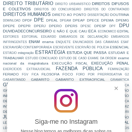
DIREITO TRIBUTÁRIO
DIREITOS DIFUSOS
DIREITO URBANÍSTICO
E COLETIVOS
DIREITOS DO CONCURSEIRO
DIREITOS DO CONTRATADO
DIREITOS HUMANOS
DIRETO AO PONTO
DOUTRINA
DISSERTAÇÃO
DPE
DPDF
DPEAL
DPEAP
DPECE
DPEMA
DPEMG
DOWNLOAD
DPEAM
DPU
DPEPE
DPEPR
DPERJ
DPERO
DPERS
DPESP
DPESC
DPF
DUVIDADECONCURSEIRO
ECA
E NÃO É QUE CAIU
EDITAL
ECONOMICO
EDITORES
EDITORIAL
EDUARDO
EMBARGOS DE DECLARAÇÃO
EMBARGOS
ENAM
enama
INFRINGENTES
ENQUETE
ENUNCIADOS DAS CÂMARAS
ESAF
ESSENCIAL
ESCRAVIDÃO CONTEMPORÂNEA
ESCREVENTE
ESCRIVÃO DE POLÍCIA
ESTRATÉGIA
ESTUDA QUE PASSA
ESTUDAR E
ESTÁGIO
estagnação
TRABALHAR
exame
ESTUDO CONCILIADO
ESTUDO DE CASO
EXAME DA ORDEM
EXECUÇÃO PENAL
nacional da magistratura
EXECUÇÃO FISCAL
FAZENDA PÚBLICA
EXERCÍCIOS
EXTRAJUDICIAL
FEMINIZAÇÃO
FERIADO
FILOSOFIA
FOCO
FGV
FICA
FORO POR PRERROGATIVA
G2
GABARITO
GABARITO EXTRAOFICIAL
GABARITANDO
GRAMÁTICA
GRANDES JULGAMENTOS
GUS
GRUPO 1
GRUPO 4
HUMANÍSTICA
✕
IMPROBIDADE ADMINISTRATIVA
INDICAÇÃO
IDADE
IMPORTANTE
INFORMATIVOS
INFORMAÇÃO
INSCRIÇÃO
INQUÉRITO POLICIAL
DEFINITIVA
INSPIRAÇÃO
INSS
INSTAGRAM
INTERCEPTAÇÃO TELEFÔNICA
INTERNACIONAL
JUIZ
INTERPRETAÇÃO
JUDICIALIZAÇÃO
JUIZ DAS GARANTIAS
DE DIREITO
JUIZ ESTADUAL
JUIZ FEDERAL
JUIZADO ESPECIAL
JURI
JURISPRUDENCIA
JURISPRUDÊNCIA EM TESES
LEGISLAÇÃO
Siga-me no Instagram
LEGISLAÇÃO PENAL ESPECIAL
LEGISLAÇÃO INTERNACIONAL
LEI NOVA
LEI SECA
LEGITIMIDADE
LEI DE ORGANIZAÇÕES CRIMINOSAS
LEIS
Nesse blog temos as melhores dicas sobre os