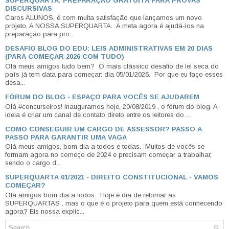
SUPERQUARTA: PREPARAÇÃO GRATUITA PARA PROVAS
DISCURSIVAS
Caros ALUNOS, é com muita satisfação que lançamos um novo
projeto, A NOSSA SUPERQUARTA. A meta agora é ajudá-los na
preparação para pro...
DESAFIO BLOG DO EDU: LEIS ADMINISTRATIVAS EM 20 DIAS
(PARA COMEÇAR 2026 COM TUDO)
Olá meus amigos tudo bem? O mais clássico desafio de lei seca do
país já tem data para começar: dia 05/01/2026. Por que eu faço esses
desa...
FÓRUM DO BLOG - ESPAÇO PARA VOCÊS SE AJUDAREM
Olá #concurseiros! Inauguramos hoje, 20/08/2019 , o fórum do blog. A
ideia é criar um canal de contato direto entre os leitores do ...
COMO CONSEGUIR UM CARGO DE ASSESSOR? PASSO A
PASSO PARA GARANTIR UMA VAGA
Olá meus amigos, bom dia a todos e todas. Muitos de vocês se
formam agora no começo de 2024 e precisam começar a trabalhar,
sendo o cargo d...
SUPERQUARTA 01/2021 - DIREITO CONSTITUCIONAL - VAMOS
COMEÇAR?
Olá amigos bom dia a todos. Hoje é dia de retomar as
SUPERQUARTAS , mas o que é o projeto para quem está conhecendo
agora? Eis nossa explic...