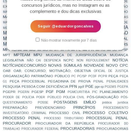
LIBERDADE DE
ESQUEMATIZADAS
LEIS GRIFADAS
LEIS SISTEMATIZADAS
concursos jurídicos, mas no Instagram eu as
EXPRESSÃO
LÍNGUA PORTUGUESA
LOTAÇÃO
LINDB
LISTA SUJA
LIVE
LIVRO
complemento e dou dicas exclusivas
MAGISTRATURA
MAGISTRATURA DO TRABALHO
MACETE
MAGISTRATURA ESTADUAL
MAGISTRATURA FEDERAL
MAIS LIDAS
MATERIAL
MATERIAL GRATUITO
MENTALIDADE
MAMÃES
MEDICINA LEGAL
Seguir @eduardorgoncalves
METODOLOGIA
MÉTODO
MERCADO DE TRABALHO
MESTRADO
MINISTÉRIO PÚBLICO
MOTIVAÇÃO
MINORIAS
MOTIVACIONAL
MP
MPE
MPESTADUAL
MPAC
MPBA
MPCE
MPDFT
Não mostrar novamente por 7 dias
MPF
MPF29
MPFLOVERS
MPF 29
MPF; DIREITO PENAL
MPF28
MPFTEAM
MPMG
MPPR
MPMS
MPPE
MPRJ
MPSC
MPSP
MPMT
MPPA
MPTEAM
MPU
MPT
MUDANÇA DE JURISPRUDÊNCIA
MUDANÇA
NOTÍCIA
LEGISLATIVA
NCPC
NÃO CAI DESPENCA
NON REFOULEMENT
NOTÍCIADECONCURSO
NOVAS SÚMULAS
NOVIDADE
NOVO CPC
OAB
OAB; CONCURSO; MOTIVAÇÃO;
OBJETIVA
OFICIAL DE JUSTIÇA
ORGANIZAÇÃO
PATRIMÔNIO PÚBLICO
PEÇA
PC
PC/SP
PCDF
PCPR
PEÇA
PEÇA PROCESSUAL
PEGADINHA DE PROVA
G1
PENAL
PENALIDADES
PFN
PGE
PESQUISA
PESSOA COM DEFICIÊNCIA
pgdf
pge-sp
PGEMS
PGEPA
PGF
PGM
PGEPR
PGESP
PLANEJAMENTO
PGERN
PGMCURITIBA
PIC
PÓS-GRADUAÇÃO
PODER DE POLÍCIA
POER PÚBLICO
POLICIA CIVIL
PÓS-
POSTAGENS EMÍLIO
QUESTIONAMENTO
POSSE
prática jurídica
PRINCÍPIOS
PREPARAÇÃO
PREVIDENCIÁRIO
PROCEDIMENTO
PROCESSO COLETIVO
PROCESSO CIVIL
INVESTIGATÓRIO CRIMINAL
PROCESSO PENAL
PROCESSUAL PENAL
PROCESSO TRIBUTÁRIO
PROCURADOR
PROCURADOR DA REPÚBLICA
PROCURADOR DO
PROCURADORIAS
PROCURADORIAS
TRABALHO
PROCURADOR FEDERAL