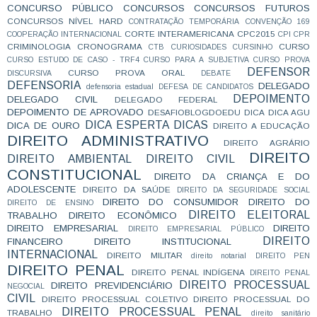
CONCURSO PÚBLICO
CONCURSOS
CONCURSOS FUTUROS
CONCURSOS NÍVEL HARD
CONTRATAÇÃO TEMPORÁRIA
CONVENÇÃO 169
CORTE INTERAMERICANA
CPC2015
COOPERAÇÃO INTERNACIONAL
CPI
CPR
CRIMINOLOGIA
CRONOGRAMA
CURSO
CTB
CURIOSIDADES
CURSINHO
CURSO ESTUDO DE CASO - TRF4
CURSO PARA A SUBJETIVA
CURSO PROVA
DEFENSOR
CURSO PROVA ORAL
DISCURSIVA
DEBATE
DEFENSORIA
DELEGADO
defensoria estadual
DEFESA DE CANDIDATOS
DEPOIMENTO
DELEGADO CIVIL
DELEGADO FEDERAL
DEPOIMENTO DE APROVADO
DESAFIOBLOGDOEDU
DICA
DICA AGU
DICA ESPERTA
DICAS
DICA DE OURO
DIREITO A EDUCAÇÃO
DIREITO ADMINISTRATIVO
DIREITO AGRÁRIO
DIREITO
DIREITO AMBIENTAL
DIREITO CIVIL
CONSTITUCIONAL
DIREITO DA CRIANÇA E DO
ADOLESCENTE
DIREITO DA SAÚDE
DIREITO DA SEGURIDADE SOCIAL
DIREITO DO CONSUMIDOR
DIREITO DO
DIREITO DE ENSINO
DIREITO ELEITORAL
TRABALHO
DIREITO ECONÔMICO
DIREITO EMPRESARIAL
DIREITO
DIREITO EMPRESARIAL PÚBLICO
DIREITO
FINANCEIRO
DIREITO INSTITUCIONAL
INTERNACIONAL
DIREITO MILITAR
direito notarial
DIREITO PEN
DIREITO PENAL
DIREITO PENAL INDÍGENA
DIREITO PENAL
DIREITO PROCESSUAL
DIREITO PREVIDENCIÁRIO
NEGOCIAL
CIVIL
DIREITO PROCESSUAL COLETIVO
DIREITO PROCESSUAL DO
DIREITO PROCESSUAL PENAL
TRABALHO
direito sanitário