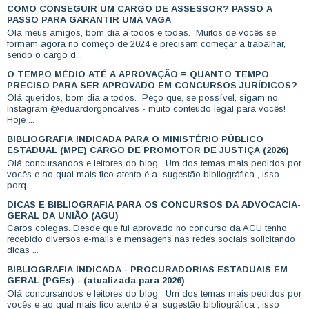
COMO CONSEGUIR UM CARGO DE ASSESSOR? PASSO A
PASSO PARA GARANTIR UMA VAGA
Olá meus amigos, bom dia a todos e todas. Muitos de vocês se
formam agora no começo de 2024 e precisam começar a trabalhar,
sendo o cargo d...
O TEMPO MÉDIO ATÉ A APROVAÇÃO = QUANTO TEMPO
PRECISO PARA SER APROVADO EM CONCURSOS JURÍDICOS?
Olá queridos, bom dia a todos. Peço que, se possível, sigam no
Instagram @eduardorgoncalves - muito conteúdo legal para vocês!
Hoje ...
BIBLIOGRAFIA INDICADA PARA O MINISTÉRIO PÚBLICO
ESTADUAL (MPE) CARGO DE PROMOTOR DE JUSTIÇA (2026)
Olá concursandos e leitores do blog, Um dos temas mais pedidos por
vocês e ao qual mais fico atento é a sugestão bibliográfica , isso
porq...
DICAS E BIBLIOGRAFIA PARA OS CONCURSOS DA ADVOCACIA-
GERAL DA UNIÃO (AGU)
Caros colegas. Desde que fui aprovado no concurso da AGU tenho
recebido diversos e-mails e mensagens nas redes sociais solicitando
dicas ...
BIBLIOGRAFIA INDICADA - PROCURADORIAS ESTADUAIS EM
GERAL (PGEs) - (atualizada para 2026)
Olá concursandos e leitores do blog, Um dos temas mais pedidos por
vocês e ao qual mais fico atento é a sugestão bibliográfica , isso