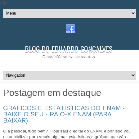
//]]>
BLOG DO EDUARDO GONÇALVES
Dicas diárias de aprovados.
Postagem em destaque
GRÁFICOS E ESTATÍSTICAS DO ENAM -
BAIXE O SEU - RAIO-X ENAM (PARA
BAIXAR)
Olá pessoal, tudo bem? Hoje saiu o edital do ENAM, e por isso vou
disponibilizar para vocês algumas estatísticas e gráficos que vão