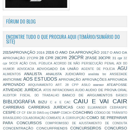
FÓRUM DO BLOG
ENCONTRE TUDO O QUE PROCURA AQUI (TEMÁRIO/SUMÁRIO DO
SITE)
2015APROVAÇÃO
2016 O ANO DA APROVAÇÃO
2016
2017 O ANO DA
29CPR
28 CPR
28CPR
2FASE
30CPR
APROVAÇÃO
27CPR
31 cpr
32
cpr
5ªCCR
AÇÃO CIVIL PÚBLICA
ACORDO DE NÃO PERSECUÇÃO PENAL
ADI DO
AGU
ADVOGADO DA UNIÃO
HUMOR
ADVOCACIA
AGENTE DE POLÍCIA
ANALISTA
ANALISTA JUDICIÁRIO
ALIMENTOS
analista tre
ANSIEDADE
AOS ESTUDOS
ANTICRIME
APROVAÇÃO
APROVAÇÕES
APROVADA
APROVADO
ATEAPOSSE
ARQUIVAMENTO
ART. 28 CPP
ASILO
assessor
ATIVIDADE JURÍDICA
AUDIO DE PROVA ORAL
ATOS INFRACIONAIS
ÁUDIO
BANCO DE ARGUMENTOS
AUDITOR FISCAL DO TRABALHO
BÁSICO
CAIU E VAI CAIR
BIBLIOGRAFIA
BIZU
C e E
CAC
CARREIRAS
CARREIRAS JURÍDICAS
CASO ELLWANGER
CEBRASPE
CESPE
COACHING
CNMP
CF
CF EM 20 DIAS
cnj
COACH
CÓDIGO DE TRÂNSITO
COMO SE PREPARAR
BRASILEIRO
COLABORAÇÃO
COMBATE À CORRUPÇÃO
PARA CONCURSOS
COMPROMISSO DE AJUSTAMENTO DE CONDUTA
CONCURSEIROS
CONCURSO
CONCENTRAÇÃO
CONCURFRIENDS