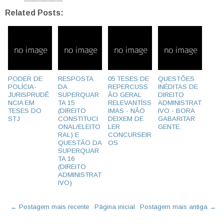
Related Posts:
PODER DE
RESPOSTA
05 TESES DE
QUESTÕES
POLÍCIA-
DA
REPERCUSS
INÉDITAS DE
JURISPRUDÊ
SUPERQUAR
ÃO GERAL
DIREITO
NCIA EM
TA 15
RELEVANTÍSS
ADMINISTRAT
TESES DO
(DIREITO
IMAS - NÃO
IVO - BORA
STJ
CONSTITUCI
DEIXEM DE
GABARITAR
ONAL/ELEITO
LER
GENTE.
RAL) E
CONCURSEIR
QUESTÃO DA
OS
SUPERQUAR
TA 16
(DIREITO
ADMINISTRAT
IVO)
← Postagem mais recente
Página inicial
Postagem mais antiga →