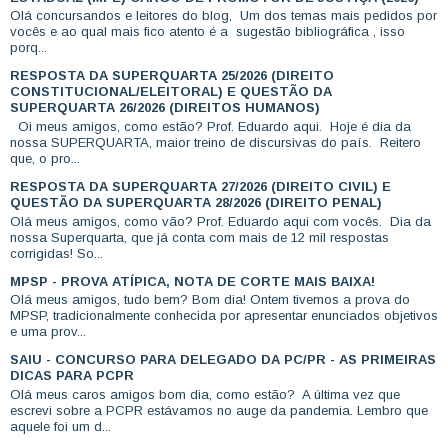
Olá concursandos e leitores do blog, Um dos temas mais pedidos por
vocês e ao qual mais fico atento é a sugestão bibliográfica , isso
porq...
RESPOSTA DA SUPERQUARTA 25/2026 (DIREITO
CONSTITUCIONAL/ELEITORAL) E QUESTÃO DA
SUPERQUARTA 26/2026 (DIREITOS HUMANOS)
Oi meus amigos, como estão? Prof. Eduardo aqui. Hoje é dia da
nossa SUPERQUARTA, maior treino de discursivas do país. Reitero
que, o pro...
RESPOSTA DA SUPERQUARTA 27/2026 (DIREITO CIVIL) E
QUESTÃO DA SUPERQUARTA 28/2026 (DIREITO PENAL)
Olá meus amigos, como vão? Prof. Eduardo aqui com vocês. Dia da
nossa Superquarta, que já conta com mais de 12 mil respostas
corrigidas! So...
MPSP - PROVA ATÍPICA, NOTA DE CORTE MAIS BAIXA!
Olá meus amigos, tudo bem? Bom dia! Ontem tivemos a prova do
MPSP, tradicionalmente conhecida por apresentar enunciados objetivos
e uma prov...
SAIU - CONCURSO PARA DELEGADO DA PC/PR - AS PRIMEIRAS
DICAS PARA PCPR
Olá meus caros amigos bom dia, como estão? A última vez que
escrevi sobre a PCPR estávamos no auge da pandemia. Lembro que
aquele foi um d...