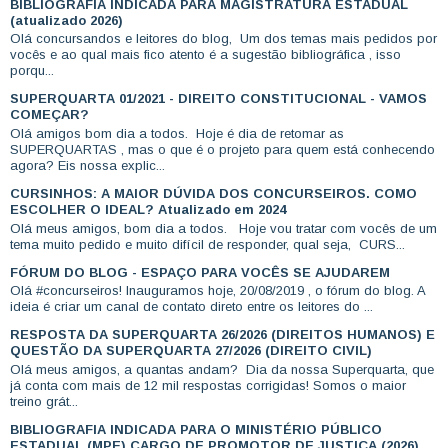
BIBLIOGRAFIA INDICADA PARA MAGISTRATURA ESTADUAL
(atualizado 2026)
Olá concursandos e leitores do blog, Um dos temas mais pedidos por
vocês e ao qual mais fico atento é a sugestão bibliográfica , isso
porqu...
SUPERQUARTA 01/2021 - DIREITO CONSTITUCIONAL - VAMOS
COMEÇAR?
Olá amigos bom dia a todos. Hoje é dia de retomar as
SUPERQUARTAS , mas o que é o projeto para quem está conhecendo
agora? Eis nossa explic...
CURSINHOS: A MAIOR DÚVIDA DOS CONCURSEIROS. COMO
ESCOLHER O IDEAL? Atualizado em 2024
Olá meus amigos, bom dia a todos. Hoje vou tratar com vocês de um
tema muito pedido e muito difícil de responder, qual seja, CURS...
FÓRUM DO BLOG - ESPAÇO PARA VOCÊS SE AJUDAREM
Olá #concurseiros! Inauguramos hoje, 20/08/2019 , o fórum do blog. A
ideia é criar um canal de contato direto entre os leitores do ...
RESPOSTA DA SUPERQUARTA 26/2026 (DIREITOS HUMANOS) E
QUESTÃO DA SUPERQUARTA 27/2026 (DIREITO CIVIL)
Olá meus amigos, a quantas andam? Dia da nossa Superquarta, que
já conta com mais de 12 mil respostas corrigidas! Somos o maior
treino grát...
BIBLIOGRAFIA INDICADA PARA O MINISTÉRIO PÚBLICO
ESTADUAL (MPE) CARGO DE PROMOTOR DE JUSTIÇA (2026)