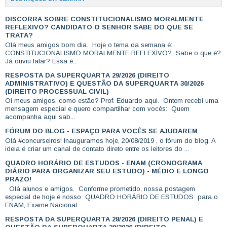
DISCORRA SOBRE CONSTITUCIONALISMO MORALMENTE
REFLEXIVO? CANDIDATO O SENHOR SABE DO QUE SE
TRATA?
Olá meus amigos bom dia. Hoje o tema da semana é:
CONSTITUCIONALISMO MORALMENTE REFLEXIVO? Sabe o que é?
Já ouviu falar? Essa é...
RESPOSTA DA SUPERQUARTA 29/2026 (DIREITO
ADMINISTRATIVO) E QUESTÃO DA SUPERQUARTA 30/2026
(DIREITO PROCESSUAL CIVIL)
Oi meus amigos, como estão? Prof. Eduardo aqui. Ontem recebi uma
mensagem especial e quero compartilhar com vocês: Quem
acompanha aqui sab...
FÓRUM DO BLOG - ESPAÇO PARA VOCÊS SE AJUDAREM
Olá #concurseiros! Inauguramos hoje, 20/08/2019 , o fórum do blog. A
ideia é criar um canal de contato direto entre os leitores do ...
QUADRO HORÁRIO DE ESTUDOS - ENAM (CRONOGRAMA
DIÁRIO PARA ORGANIZAR SEU ESTUDO) - MÉDIO E LONGO
PRAZO!
Olá alunos e amigos. Conforme prometido, nossa postagem
especial de hoje é nosso QUADRO HORÁRIO DE ESTUDOS para o
ENAM, Exame Nacional ...
RESPOSTA DA SUPERQUARTA 28/2026 (DIREITO PENAL) E