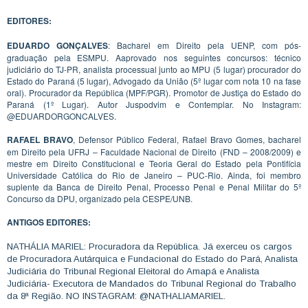
EDITORES:
EDUARDO GONÇALVES
: Bacharel em Direito pela UENP, com pós-
graduação pela ESMPU. Aaprovado nos seguintes concursos: técnico
judiciário do TJ-PR, analista processual junto ao MPU (5 lugar) procurador do
Estado do Paraná (5 lugar), Advogado da União (5º lugar com nota 10 na fase
oral). Procurador da República (MPF/PGR). Promotor de Justiça do Estado do
Paraná (1º Lugar). Autor Juspodvim e Contemplar. No Instagram:
@EDUARDORGONCALVES.
RAFAEL BRAVO
, Defensor Público Federal, Rafael Bravo Gomes, bacharel
em Direito pela UFRJ – Faculdade Nacional de Direito (FND – 2008/2009) e
mestre em Direito Constitucional e Teoria Geral do Estado pela Pontifícia
Universidade Católica do Rio de Janeiro – PUC-Rio. Ainda, foi membro
suplente da Banca de Direito Penal, Processo Penal e Penal Militar do 5º
Concurso da DPU, organizado pela CESPE/UNB.
ANTIGOS EDITORES:
NATHÁLIA MARIEL: Procuradora da República. Já exerceu os cargos
de Procuradora Autárquica e Fundacional do Estado do Pará, Analista
Judiciária do Tribunal Regional Eleitoral do Amapá e Analista
Judiciária- Executora de Mandados do Tribunal Regional do Trabalho
da 8ª Região. NO INSTAGRAM: @NATHALIAMARIEL.