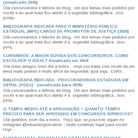
(atualizado 2026)
Olá concursandos e leitores do blog, Um dos temas mais pedidos por
vocês e ao qual mais fico atento é a sugestão bibliográfica , isso
porqu...
BIBLIOGRAFIA INDICADA PARA O MINISTÉRIO PÚBLICO
ESTADUAL (MPE) CARGO DE PROMOTOR DE JUSTIÇA (2026)
Olá concursandos e leitores do blog, Um dos temas mais pedidos por
vocês e ao qual mais fico atento é a sugestão bibliográfica , isso
porq...
CURSINHOS: A MAIOR DÚVIDA DOS CONCURSEIROS. COMO
ESCOLHER O IDEAL? Atualizado em 2024
Olá meus amigos, bom dia a todos. Hoje vou tratar com vocês de um
tema muito pedido e muito difícil de responder, qual seja, CURS...
BIBLIOGRAFIA INDICADA - PROCURADORIAS ESTADUAIS EM
GERAL (PGEs) - (atualizada para 2026)
Olá concursandos e leitores do blog, Um dos temas mais pedidos por
vocês e ao qual mais fico atento é a sugestão bibliográfica , isso
porq...
O TEMPO MÉDIO ATÉ A APROVAÇÃO = QUANTO TEMPO
PRECISO PARA SER APROVADO EM CONCURSOS JURÍDICOS?
Olá queridos, bom dia a todos. Peço que, se possível, sigam no
Instagram @eduardorgoncalves - muito conteúdo legal para vocês!
Hoje ...