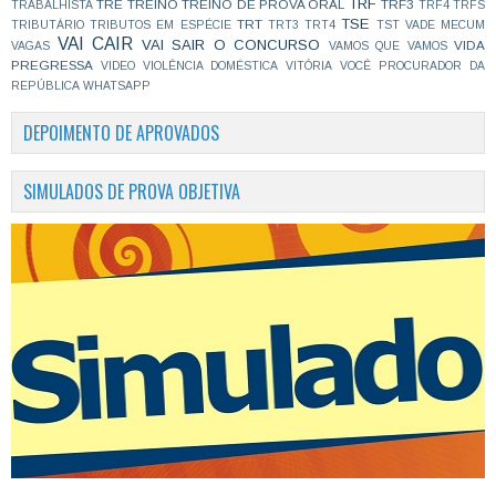
TRF
TRE
TREINO
TREINO DE PROVA ORAL
TRF3
TRABALHISTA
TRF4
TRFS
TSE
TRT
TRIBUTÁRIO
TRIBUTOS EM ESPÉCIE
TRT3
TRT4
TST
VADE MECUM
VAI CAIR
VAI SAIR O CONCURSO
VIDA
VAGAS
VAMOS QUE VAMOS
PREGRESSA
VIDEO
VIOLÊNCIA DOMÉSTICA
VITÓRIA
VOCÊ PROCURADOR DA
REPÚBLICA
WHATSAPP
DEPOIMENTO DE APROVADOS
SIMULADOS DE PROVA OBJETIVA