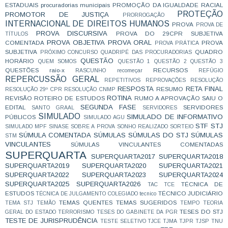
ESTADUAIS
procuradorias municipais
PROMOÇÃO DA IGUALDADE RACIAL
PROTEÇÃO
PROMOTOR DE JUSTIÇA
PRORROGAÇÃO
INTERNACIONAL DE DIREITOS HUMANOS
PROVA
PROVA DE
PROVA DISCURSIVA
PROVA DO 29CPR SUBJETIVA
TÍTULOS
PROVA OBJETIVA
PROVA ORAL
COMENTADA
PROVA
PROVA PRÁTICA
SUBJETIVA
QUADRO
PRÓXIMO CONCURSO
QUADRIPÉ DAS PROCURADORIAS
QUESTÃO
HORÁRIO
QUEM SOMOS
QUESTÃO 1
QUESTÃO 2
QUESTÃO 3
QUESTÕES
raio-x
RECURSOS
RASCUNHO
recomeçar
REFÚGIO
REPERCUSSÃO GERAL
REPETITIVOS
REPROVAÇÕES
RESOLUÇÃO
RESPOSTA
RETA FINAL
RESUMO
RESOLUÇÃO 29º CPR
RESOLUÇÃO CNMP
ROTINA
REVISÃO
ROTEIRO DE ESTUDOS
RUMO A APROVAÇÃO
SAIU O
SEGUNDA FASE
EDITAL
SERVIDORES
SANTO GRAAL
SERVIDORES
SIMULADO
SIMULADO DE INFORMATIVO
PÚBLICOS
SIMULADO AGU
STF
STJ
SIMULADO MPF
SINASE
SOBRE A PROVA
SONHO REALIZADO
SORTEIO
SÚMULA COMENTADA
SÚMULAS
SÚMULAS DO STJ
SÚMULAS
STM
VINCULANTES
SÚMULAS VINCULANTES COMENTADAS
SUPERQUARTA
SUPERQUARTA2017
SUPERQUARTA2018
SUPERQUARTA2019
SUPERQUARTA2020
SUPERQUARTA2021
SUPERQUARTA2022
SUPERQUARTA2023
SUPERQUARTA2024
SUPERQUARTA2025
SUPERQUARTA2026
TÉCNICA DE
TAC
TCE
ESTUDOS
TÉCNICO JUDICIÁRIO
TÉCNICA DE JULGAMENTO COLEGIADO
tecnico
TEMAS QUENTES
TEMAS SUGERIDOS
TEMA STJ
TEMÃO
TEMPO
TEORIA
TESES DO STJ
GERAL DO ESTADO
TERRORISMO
TESES DO GABINETE DA PGR
TESTE DE JURISPRUDÊNCIA
TESTE SELETIVO
TJCE
TJMA
TJPR
TJSP
TNU