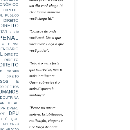
CONÔMICO
um dia você chega lá.
DIREITO
De alguma maneira
AL PÚBLICO
você chega lá."
DIREITO
DIREITO
"Comece de onde
ITAR
direito
 PENAL
você está. Use o que
você tiver. Faça o que
EITO PENAL
ENCIÁRIO
você puder".
L
DIREITO
DIREITO
"Não é o mais forte
DIREITO
que sobrevive, nem o
ito sanitário
mais inteligente.
DIREITO
FUSOS E
Quem sobrevive é o
RO
DIREITOS
mais disposto à
HUMANOS
mudança".
DOUTRINA
DPEAP
EAM
"Pense no que te
EPR
DPERJ
DPU
motiva. Estabilidade,
DPF
O É QUE
realização, viagens e
EDITORES
tire força de onde
ECLARAÇÃO