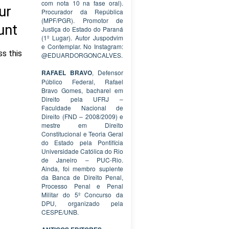
com nota 10 na fase oral).
Procurador da República
(MPF/PGR). Promotor de
Justiça do Estado do Paraná
(1º Lugar). Autor Juspodvim
e Contemplar. No Instagram:
@EDUARDORGONCALVES.
RAFAEL BRAVO
, Defensor
Público Federal, Rafael
Bravo Gomes, bacharel em
Direito pela UFRJ –
Faculdade Nacional de
Direito (FND – 2008/2009) e
mestre em Direito
Constitucional e Teoria Geral
do Estado pela Pontifícia
Universidade Católica do Rio
de Janeiro – PUC-Rio.
Ainda, foi membro suplente
da Banca de Direito Penal,
Processo Penal e Penal
Militar do 5º Concurso da
DPU, organizado pela
CESPE/UNB.