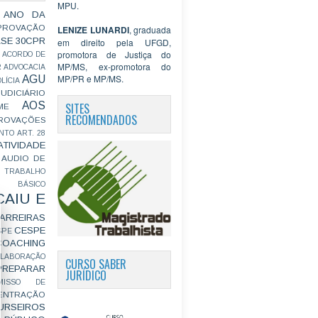
MPU.
 ANO DA
PROVAÇÃO
LENIZE LUNARDI
, graduada
ASE
30CPR
em direito pela UFGD,
promotora de Justiça do
ACORDO DE
MP/MS, ex-promotora do
R
ADVOCACIA
MP/PR e MP/MS.
AGU
LÍCIA
JUDICIÁRIO
AOS
SITES
ME
RECOMENDADOS
ROVAÇÕES
NTO
ART. 28
ATIVIDADE
AUDIO DE
 TRABALHO
BÁSICO
CAIU E
ARREIRAS
CESPE
SPE
COACHING
OLABORAÇÃO
CURSO SABER
PREPARAR
JURÍDICO
MISSO DE
ENTRAÇÃO
URSEIROS