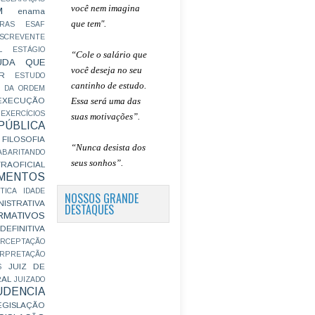
você nem imagina
M
enama
que tem".
RAS
ESAF
SCREVENTE
L
ESTÁGIO
“Cole o salário que
UDA QUE
você deseja no seu
R
ESTUDO
cantinho de estudo.
 DA ORDEM
Essa será uma das
EXECUÇÃO
EXERCÍCIOS
suas motivações”
.
ÚBLICA
FILOSOFIA
“Nunca desista dos
ABARITANDO
seus sonhos”.
AOFICIAL
MENTOS
TICA
IDADE
NOSSOS GRANDE
ISTRATIVA
DESTAQUES
RMATIVOS
EFINITIVA
ERCEPTAÇÃO
ERPRETAÇÃO
JUIZ DE
S
RAL
JUIZADO
UDENCIA
EGISLAÇÃO