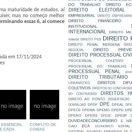
DO TRABALHO
DIREITO E
uma maturidade de estudos, aí
DIREITO ELEITORAL
quiser, mas no começo melhor
EMPRESARIAL
DIREITO EMPRESARI
DIREITO FINANCEIRO
erminando essas 6, aí comece
INSTITUCIONAL
INTERNACIONAL
DIREITO MIL
DIREITO
notarial
DIREITO PEN
DIREITO PENAL INDÍGENA
DIR
DIREITO PREVID
NEGOCIAL
DIREITO PROCESSUAL CIVI
zada em 17/11/2024
PROCESSUAL COLETIVO
es
PROCESSUAL DO TRABALHO
PROCESSUAL PENAL
dire
DIREITO TRIBUTÁRIO
DIREITOS DI
URBANÍSTICO
COLETIVOS
DIREITOS DO CONCURSEI
DIREITOS 
DO CONTRATADO
DIRETO AO PONTO
DISSERTAÇÃO
DPE
DPDF
DPEAL
DOWNLOAD
DP
DPECE
DPEMA
DPEMG
DPEPE
DP
DPERO
DPERS
DPESP
DPESC
DUVIDADECONCURSEIRO
E NÃ
 ESSENCIAL
CONFLITO DE
ECA
CAIU
EDITAL
ECONOMICO
E CADA
COISAS
EDITORIAL
EDUARDO
EMBARGOS DE D