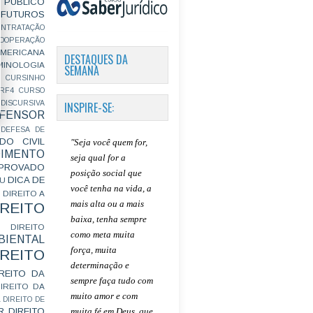
PÚBLICO
FUTUROS
ONTRATAÇÃO
OOPERAÇÃO
MERICANA
DESTAQUES DA
MINOLOGIA
SEMANA
CURSINHO
RF4
CURSO
INSPIRE-SE:
ISCURSIVA
FENSOR
DEFESA DE
DO CIVIL
"Seja você quem for,
IMENTO
seja qual for a
ROVADO
posição social que
DICA DE
GU
você tenha na vida, a
DIREITO A
mais alta ou a mais
IREITO
baixa, tenha sempre
DIREITO
como meta muita
IENTAL
força, muita
IREITO
determinação e
IREITO DA
sempre faça tudo com
IREITO DA
muito amor e com
L
DIREITO DE
muita fé em Deus, que
R
DIREITO