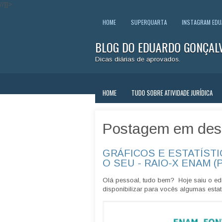
//]]>
HOME
SUPERQUARTA
INSTAGRAM ED
BLOG DO EDUARDO GONÇAL
Dicas diárias de aprovados.
HOME
TUDO SOBRE ATIVIDADE JURÍDICA
Postagem em des
GRÁFICOS E ESTATÍSTI
O SEU - RAIO-X ENAM (
Olá pessoal, tudo bem? Hoje saiu o edi
disponibilizar para vocês algumas estatí