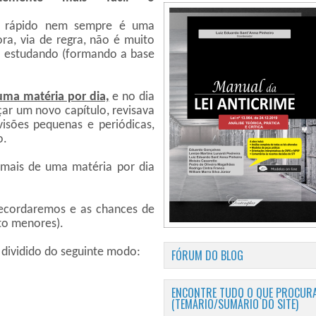
r rápido nem sempre é uma
ora, via de regra, não é muito
á estudando (formando a base
uma matéria por dia,
e no dia
ar um novo capítulo, revisava
visões pequenas e periódicas,
o.
 mais de uma matéria por dia
recordaremos e as chances de
to menores).
 dividido do seguinte modo:
FÓRUM DO BLOG
ENCONTRE TUDO O QUE PROCURA
(TEMÁRIO/SUMÁRIO DO SITE)