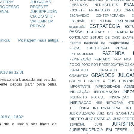
ATÉRIA:
JULGADAS -
ENA
EMBARGOS INFRINGENTES
ROCESSO
RECENTE
ENQUETE
ENUNCIADOS DAS CÂMA
ENAL
JURISPRUDÊN
CIA DO STJ -
ESCRAVIDÃO CONTEMPORÂNEA
E
VAI CAIR EM
ESSENCIA
ESCRIVÃO DE POLÍCIA
PROVA!
ESTRATÉGIA
EST
estagnação
PASSA
ESTUDAR E TRABALHA
CONCILIADO
ESTUDO DE CASO
EXAME
nicial
Postagem mais antiga →
exame nacional da magistratura
EXECUÇÃO PENAL
FISCAL
FAZENDA P
EXTRAJUDICIAL
FERIADO
FEMINIZAÇÃO
FGV
FICA
FOCO
FORO POR PRERROGATIVA
G2
G
GABARITO
GABARITO EXTR
2018 às 12:01
GRANDES JULGA
GRAMÁTICA
divisão era baseada em estudar
GUS
GRUPO 1
GRUPO 4
HUMANÍS
nte depois partir para outra
IMPROBIDADE ADMIN
IMPORTANTE
INFO
INDICAÇÃO
INFORMAÇÃO
INSCRIÇÃO D
INQUÉRITO POLICIAL
INSPIRAÇÃO
INSS
INSTAGRAM
INT
INTERNACIONAL
TELEFÔNICA
INT
JUDICIALIZAÇÃO
JUIZ DAS GARANTIA
2018 às 16:32
DIREITO
JUIZ ESTADUAL
JUIZ FEDE
JURISPR
 dia e 8h/dia aos finais de
ESPECIAL
JURI
JURISPRUDÊNCIA EM TESES
L