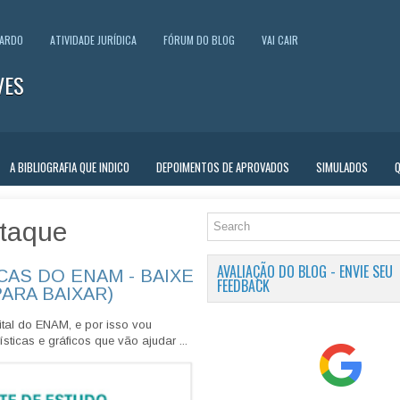
UARDO
ATIVIDADE JURÍDICA
FÓRUM DO BLOG
VAI CAIR
VES
A BIBLIOGRAFIA QUE INDICO
DEPOIMENTOS DE APROVADOS
SIMULADOS
taque
AVALIAÇÃO DO BLOG - ENVIE SEU
CAS DO ENAM - BAIXE
FEEDBACK
PARA BAIXAR)
tal do ENAM, e por isso vou
sticas e gráficos que vão ajudar ...