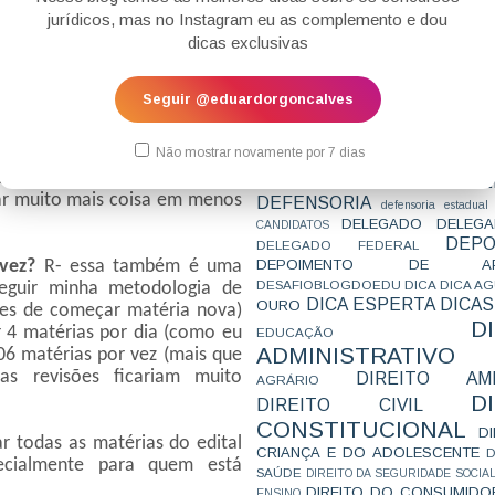
CONCURSO
CONCURSO 
jurídicos, mas no Instagram eu as complemento e dou
or dia, passei a alternar os
CONCURSOS
CONCURSOS 
dicas exclusivas
CONCURSOS NÍVEL HARD
C
TEMPORÁRIA
CONVENÇÃO 169
C
CORTE INTERA
INTERNACIONAL
 04 matérias por dia e 04
Seguir @eduardorgoncalves
CPC2015
CRI
CPI
CPR
estudar 02 matérias por dia, e
CRONOGRAMA
CTB
CURIOSIDADES
CURSO
CURSO ESTUDO DE CASO - T
Não mostrar novamente por 7 dias
PARA A SUBJETIVA
CURSO PROVA D
rias quando já estava mais
DE
CURSO PROVA ORAL
DEBATE
ar muito mais coisa em menos
DEFENSORIA
defensoria estadual
DELEGADO
DELEGA
CANDIDATOS
DEPO
DELEGADO FEDERAL
DEPOIMENTO DE AP
 vez?
R- essa também é uma
DESAFIOBLOGDOEDU
DICA
DICA A
eguir minha metodologia de
DICA ESPERTA
DICAS
OURO
ntes de começar matéria nova)
D
 4 matérias por dia (como eu
EDUCAÇÃO
ADMINISTRATIVO
6 matérias por vez (mais que
s revisões ficariam muito
DIREITO AMB
AGRÁRIO
D
DIREITO CIVIL
CONSTITUCIONAL
D
ar todas as matérias do edital
CRIANÇA E DO ADOLESCENTE
D
ecialmente para quem está
SAÚDE
DIREITO DA SEGURIDADE SOCIA
DIREITO DO CONSUMIDO
ENSINO