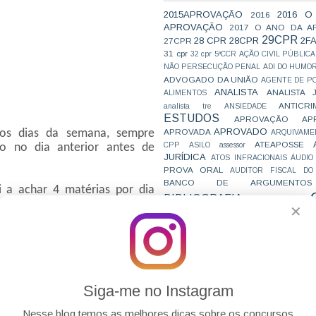
2015APROVAÇÃO
2016 O
2016
APROVAÇÃO
2017 O ANO DA A
29CPR
28 CPR
28CPR
2F
27CPR
31 cpr
32 cpr
5ªCCR
AÇÃO CIVIL PÚBLICA
NÃO PERSECUÇÃO PENAL
ADI DO HUMO
ADVOGADO DA UNIÃO
AGENTE DE PO
ANALISTA
ANALISTA 
ALIMENTOS
ANTICRI
analista tre
ANSIEDADE
ESTUDOS
APROVAÇÃO
AP
APROVADO
APROVADA
 os dias da semana, sempre
ARQUIVAME
ATEAPOSSE
CPP
ASILO
assessor
o no dia anterior antes de
JURÍDICA
ATOS INFRACIONAIS
ÁUDIO
PROVA ORAL
AUDITOR FISCAL DO
BANCO DE ARGUMENTOS
 a achar 4 matérias por dia
BIBLIOGRAFIA
BIZU
C e E
CAC
sei a seguir do seguinte modo:
✕
VAI CAIR
CARREIRAS
C
JURÍDICAS
CASO ELLWANGER
CEBRA
CNMP
CF
CF EM 20 DIAS
cnj
COACH
CÓDIGO DE TRÂNSITO BRASILEIRO
C
COMO SE 
COMBATE À CORRUPÇÃO
PARA CONCURSOS
COMPRO
Siga-me no Instagram
CONC
AJUSTAMENTO DE CONDUTA
CONC
CONCURFRIENDS
Nesse blog temos as melhores dicas sobre os concursos