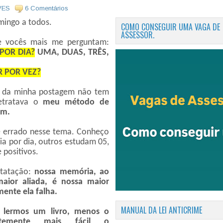
VES
6 Comentários
mingo a todos.
COMO CONSEGUIR UMA VAGA DE
ASSESSOR.
 vocês mais me perguntam:
POR DIA?
UMA, DUAS, TRÊS,
 POR VEZ?
or da minha postagem não tem
retratava o
meu método de
im.
 e errado nesse tema. Conheço
a por dia, outros estudam 05,
 positivos.
tatação:
nossa memória, ao
ior aliada, é nossa maior
mente ela falha.
MANUAL DA LEI ANTICRIME
o lermos um livro, menos o
ntemente mais fácil o