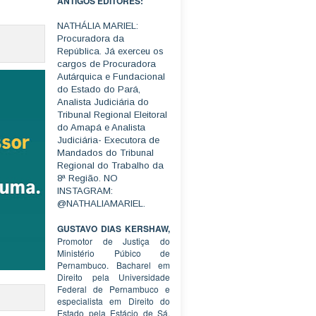
ANTIGOS EDITORES:
NATHÁLIA MARIEL:
Procuradora da
República. Já exerceu os
cargos de Procuradora
Autárquica e Fundacional
do Estado do Pará,
Analista Judiciária do
Tribunal Regional Eleitoral
do Amapá e Analista
Judiciária- Executora de
Mandados do Tribunal
Regional do Trabalho da
8ª Região. NO
INSTAGRAM:
@NATHALIAMARIEL.
GUSTAVO DIAS KERSHAW,
Promotor de Justiça do
Ministério Púbico de
Pernambuco. Bacharel em
Direito pela Universidade
Federal de Pernambuco e
especialista em Direito do
Estado pela Estácio de Sá.