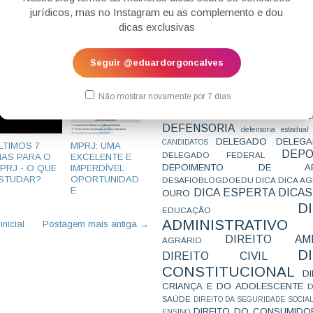
CONCURSO
CONCURSO 
jurídicos, mas no Instagram eu as complemento e dou
CONCURSOS
CONCURSOS 
dicas exclusivas
CONCURSOS NÍVEL HARD
C
TEMPORÁRIA
CONVENÇÃO 169
C
CORTE INTERA
INTERNACIONAL
Seguir @eduardorgoncalves
CPC2015
CRI
CPI
CPR
CRONOGRAMA
CTB
CURIOSIDADES
CURSO
CURSO ESTUDO DE CASO - T
Não mostrar novamente por 7 dias
PARA A SUBJETIVA
CURSO PROVA D
DE
CURSO PROVA ORAL
DEBATE
DEFENSORIA
defensoria estadual
DELEGADO
DELEGA
CANDIDATOS
LTIMOS 7
MPRJ: UMA
DEPO
DELEGADO FEDERAL
IAS PARA O
EXCELENTE E
DEPOIMENTO DE AP
PRJ - O QUE
IMPERDÍVEL
STUDAR?
OPORTUNIDAD
DESAFIOBLOGDOEDU
DICA
DICA A
E
DICA ESPERTA
DICAS
OURO
D
EDUCAÇÃO
ADMINISTRATIVO
nicial
Postagem mais antiga →
DIREITO AMB
AGRÁRIO
D
DIREITO CIVIL
CONSTITUCIONAL
D
CRIANÇA E DO ADOLESCENTE
D
SAÚDE
DIREITO DA SEGURIDADE SOCIA
DIREITO DO CONSUMIDO
ENSINO