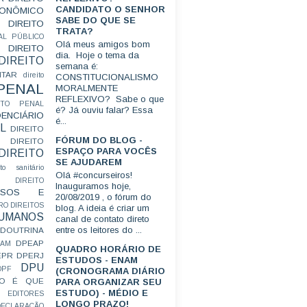
CANDIDATO O SENHOR
CONÔMICO
SABE DO QUE SE
DIREITO
TRATA?
AL PÚBLICO
Olá meus amigos bom
DIREITO
dia. Hoje o tema da
DIREITO
semana é:
ITAR
direito
CONSTITUCIONALISMO
 PENAL
MORALMENTE
REFLEXIVO? Sabe o que
EITO PENAL
é? Já ouviu falar? Essa
ENCIÁRIO
é...
L
DIREITO
FÓRUM DO BLOG -
DIREITO
ESPAÇO PARA VOCÊS
DIREITO
SE AJUDAREM
ito sanitário
Olá #concurseiros!
DIREITO
Inauguramos hoje,
FUSOS E
20/08/2019 , o fórum do
RO
DIREITOS
blog. A ideia é criar um
HUMANOS
canal de contato direto
entre os leitores do ...
DOUTRINA
DPEAP
EAM
QUADRO HORÁRIO DE
EPR
DPERJ
ESTUDOS - ENAM
DPU
DPF
(CRONOGRAMA DIÁRIO
O É QUE
PARA ORGANIZAR SEU
ESTUDO) - MÉDIO E
EDITORES
LONGO PRAZO!
ECLARAÇÃO