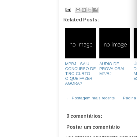
Related Posts:
MPRJ - SAIU -
ÁUDIO DE
Ú
CONCURSO DE
PROVA ORAL -
D
TIRO CURTO -
MP/RJ
M
O QUE FAZER
E
AGORA?
← Postagem mais recente
Página i
0 comentários:
Postar um comentário