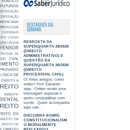
PÚBLICO
FUTUROS
ONTRATAÇÃO
OOPERAÇÃO
MERICANA
DESTAQUES DA
MINOLOGIA
SEMANA
CURSINHO
RF4
CURSO
RESPOSTA DA
ISCURSIVA
SUPERQUARTA 29/2026
FENSOR
(DIREITO
DEFESA DE
ADMINISTRATIVO) E
DO CIVIL
QUESTÃO DA
IMENTO
SUPERQUARTA 30/2026
(DIREITO
ROVADO
PROCESSUAL CIVIL)
DICA DE
GU
Oi meus amigos, como
DIREITO A
estão? Prof. Eduardo
IREITO
aqui. Ontem recebi uma
mensagem especial e
DIREITO
quero compartilhar com
IENTAL
vocês: Quem acompanha
IREITO
aqui sab...
IREITO DA
DISCORRA SOBRE
IREITO DA
CONSTITUCIONALISM
O MORALMENTE
L
DIREITO DE
R
DIREITO
REFLEXIVO?