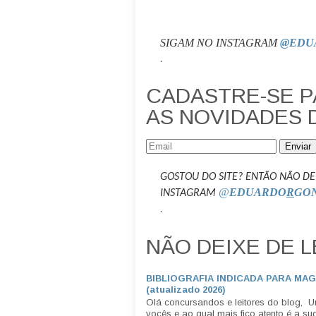
SIGAM NO INSTAGRAM
@EDU
.
CADASTRE-SE 
AS NOVIDADES 
Enviar
GOSTOU DO SITE? ENTÃO NÃO DE
@
EDUARDO
R
GO
INSTAGRAM
.
NÃO DEIXE DE L
BIBLIOGRAFIA INDICADA PARA MA
(atualizado 2026)
Olá concursandos e leitores do blog, 
vocês e ao qual mais fico atento é a suge