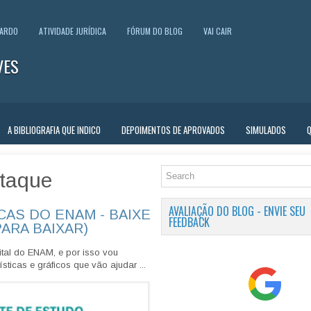
UARDO
ATIVIDADE JURÍDICA
FÓRUM DO BLOG
VAI CAIR
VES
A BIBLIOGRAFIA QUE INDICO
DEPOIMENTOS DE APROVADOS
SIMULADOS
taque
AVALIAÇÃO DO BLOG - ENVIE SEU
CAS DO ENAM - BAIXE
FEEDBACK
PARA BAIXAR)
tal do ENAM, e por isso vou
sticas e gráficos que vão ajudar ...