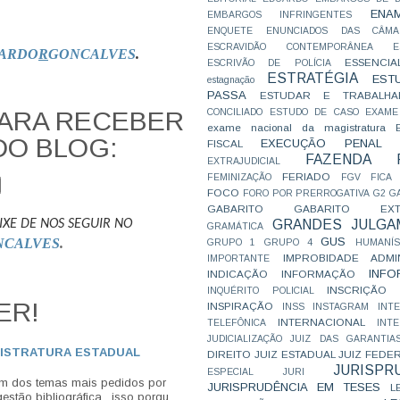
ENA
EMBARGOS INFRINGENTES
ENQUETE
ENUNCIADOS DAS CÂMA
ESCRAVIDÃO CONTEMPORÂNEA
E
ARDO
R
GONCALVES
.
ESSENCIA
ESCRIVÃO DE POLÍCIA
ESTRATÉGIA
EST
estagnação
PASSA
ESTUDAR E TRABALHA
PARA RECEBER
CONCILIADO
ESTUDO DE CASO
EXAME
exame nacional da magistratura
DO BLOG:
EXECUÇÃO PENAL
FISCAL
FAZENDA P
EXTRAJUDICIAL
FERIADO
FEMINIZAÇÃO
FGV
FICA
FOCO
FORO POR PRERROGATIVA
G2
G
GABARITO
GABARITO EXTR
IXE DE NOS SEGUIR NO
GRANDES JULGA
GRAMÁTICA
GUS
NCALVES
.
GRUPO 1
GRUPO 4
HUMANÍS
IMPROBIDADE ADMIN
IMPORTANTE
INFO
INDICAÇÃO
INFORMAÇÃO
INSCRIÇÃO D
INQUÉRITO POLICIAL
ER!
INSPIRAÇÃO
INSS
INSTAGRAM
INT
INTERNACIONAL
TELEFÔNICA
INT
JUDICIALIZAÇÃO
JUIZ DAS GARANTIA
GISTRATURA ESTADUAL
DIREITO
JUIZ ESTADUAL
JUIZ FEDE
JURISPR
ESPECIAL
JURI
Um dos temas mais pedidos por
JURISPRUDÊNCIA EM TESES
L
stão bibliográfica , isso porqu...