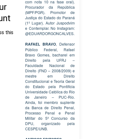
com nota 10 na fase oral).
Procurador da República
(MPF/PGR). Promotor de
Justiça do Estado do Paraná
(1º Lugar). Autor Juspodvim
e Contemplar. No Instagram:
@EDUARDORGONCALVES.
RAFAEL BRAVO
, Defensor
Público Federal, Rafael
Bravo Gomes, bacharel em
Direito pela UFRJ –
Faculdade Nacional de
Direito (FND – 2008/2009) e
mestre em Direito
Constitucional e Teoria Geral
do Estado pela Pontifícia
Universidade Católica do Rio
de Janeiro – PUC-Rio.
Ainda, foi membro suplente
da Banca de Direito Penal,
Processo Penal e Penal
Militar do 5º Concurso da
DPU, organizado pela
CESPE/UNB.