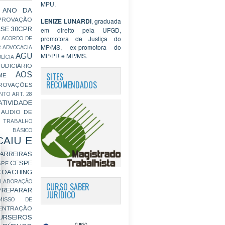
MPU.
 ANO DA
PROVAÇÃO
LENIZE LUNARDI
, graduada
ASE
30CPR
em direito pela UFGD,
promotora de Justiça do
ACORDO DE
MP/MS, ex-promotora do
R
ADVOCACIA
MP/PR e MP/MS.
AGU
LÍCIA
JUDICIÁRIO
AOS
SITES
ME
RECOMENDADOS
ROVAÇÕES
NTO
ART. 28
ATIVIDADE
AUDIO DE
 TRABALHO
BÁSICO
CAIU E
ARREIRAS
CESPE
SPE
COACHING
OLABORAÇÃO
CURSO SABER
PREPARAR
JURÍDICO
MISSO DE
ENTRAÇÃO
URSEIROS