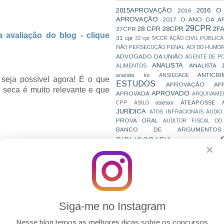
2015APROVAÇÃO
2016 O
2016
APROVAÇÃO
2017 O ANO DA A
29CPR
28 CPR
28CPR
2F
27CPR
a avaliação do blog - clique
31 cpr
32 cpr
5ªCCR
AÇÃO CIVIL PÚBLICA
NÃO PERSECUÇÃO PENAL
ADI DO HUMO
ADVOGADO DA UNIÃO
AGENTE DE PO
ANALISTA
ANALISTA 
ALIMENTOS
ANTICRI
analista tre
ANSIEDADE
 seja possível agora! É o que
ESTUDOS
APROVAÇÃO
AP
 seca é muito relevante e que
APROVADO
APROVADA
ARQUIVAME
ATEAPOSSE
CPP
ASILO
assessor
JURÍDICA
ATOS INFRACIONAIS
ÁUDIO
PROVA ORAL
AUDITOR FISCAL DO
BANCO DE ARGUMENTOS
BIBLIOGRAFIA
BIZU
C e E
CAC
✕
VAI CAIR
CARREIRAS
C
JURÍDICAS
CASO ELLWANGER
CEBRA
o ajudou.
CNMP
CF
CF EM 20 DIAS
cnj
COACH
CÓDIGO DE TRÂNSITO BRASILEIRO
C
COMO SE 
COMBATE À CORRUPÇÃO
PARA CONCURSOS
COMPRO
Siga-me no Instagram
CONC
AJUSTAMENTO DE CONDUTA
CONC
CONCURFRIENDS
es
Nesse blog temos as melhores dicas sobre os concursos