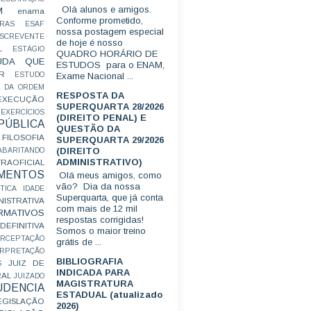
Olá alunos e amigos.
M
enama
Conforme prometido,
RAS
ESAF
nossa postagem especial
SCREVENTE
de hoje é nosso
L
ESTÁGIO
QUADRO HORÁRIO DE
UDA QUE
ESTUDOS para o ENAM,
R
ESTUDO
Exame Nacional ...
 DA ORDEM
RESPOSTA DA
EXECUÇÃO
SUPERQUARTA 28/2026
EXERCÍCIOS
(DIREITO PENAL) E
ÚBLICA
QUESTÃO DA
FILOSOFIA
SUPERQUARTA 29/2026
(DIREITO
ABARITANDO
ADMINISTRATIVO)
AOFICIAL
MENTOS
Olá meus amigos, como
vão? Dia da nossa
TICA
IDADE
Superquarta, que já conta
ISTRATIVA
com mais de 12 mil
RMATIVOS
respostas corrigidas!
EFINITIVA
Somos o maior treino
ERCEPTAÇÃO
grátis de ...
ERPRETAÇÃO
BIBLIOGRAFIA
JUIZ DE
S
INDICADA PARA
RAL
JUIZADO
MAGISTRATURA
UDENCIA
ESTADUAL (atualizado
EGISLAÇÃO
2026)