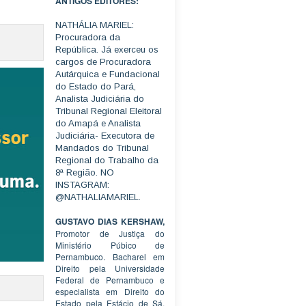
ANTIGOS EDITORES:
NATHÁLIA MARIEL:
Procuradora da
República. Já exerceu os
cargos de Procuradora
Autárquica e Fundacional
do Estado do Pará,
Analista Judiciária do
Tribunal Regional Eleitoral
do Amapá e Analista
Judiciária- Executora de
Mandados do Tribunal
Regional do Trabalho da
8ª Região. NO
INSTAGRAM:
@NATHALIAMARIEL.
GUSTAVO DIAS KERSHAW,
Promotor de Justiça do
Ministério Púbico de
Pernambuco. Bacharel em
Direito pela Universidade
Federal de Pernambuco e
especialista em Direito do
Estado pela Estácio de Sá.