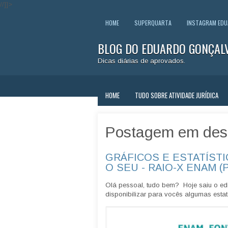
//]]>
HOME
SUPERQUARTA
INSTAGRAM ED
BLOG DO EDUARDO GONÇAL
Dicas diárias de aprovados.
HOME
TUDO SOBRE ATIVIDADE JURÍDICA
Postagem em des
GRÁFICOS E ESTATÍSTI
O SEU - RAIO-X ENAM (
Olá pessoal, tudo bem? Hoje saiu o edi
disponibilizar para vocês algumas estatí