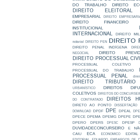
DO TRABALHO
DIREITO E
DIREITO ELEITORAL
EMPRESARIAL
DIREITO EMPRESARI
DIREITO FINANCEIRO
INSTITUCIONAL
INTERNACIONAL
DIREITO MIL
DIREITO
notarial
DIREITO PEN
DIREITO PENAL INDÍGENA
DIR
DIREITO PREVID
NEGOCIAL
DIREITO PROCESSUAL CIVI
PROCESSUAL COLETIVO
PROCESSUAL DO TRABALHO
PROCESSUAL PENAL
dire
DIREITO TRIBUTÁRIO
DIREITOS DI
URBANÍSTICO
COLETIVOS
DIREITOS DO CONCURSEI
DIREITOS 
DO CONTRATADO
DIRETO AO PONTO
DISSERTAÇÃO
DPE
DPDF
DPEAL
DOWNLOAD
DP
DPECE
DPEMA
DPEMG
DPEPE
DP
DPERO
DPERS
DPESP
DPESC
DUVIDADECONCURSEIRO
E NÃ
ECA
CAIU
EDITAL
ECONOMICO
EDITORIAL
EDUARDO
EMBARGOS DE D