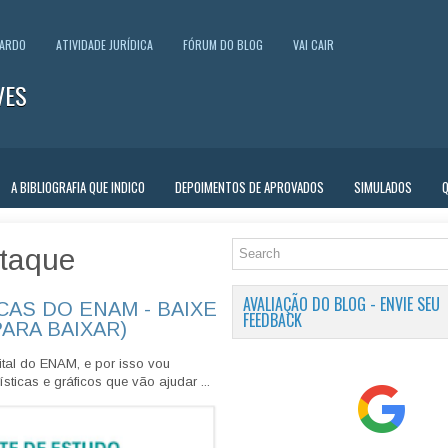
UARDO
ATIVIDADE JURÍDICA
FÓRUM DO BLOG
VAI CAIR
VES
A BIBLIOGRAFIA QUE INDICO
DEPOIMENTOS DE APROVADOS
SIMULADOS
taque
AVALIAÇÃO DO BLOG - ENVIE SEU
CAS DO ENAM - BAIXE
FEEDBACK
PARA BAIXAR)
tal do ENAM, e por isso vou
sticas e gráficos que vão ajudar ...