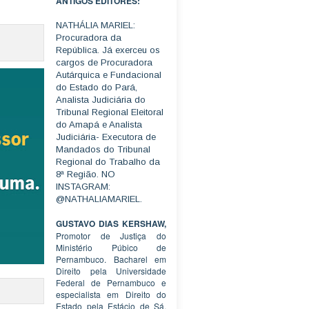
ANTIGOS EDITORES:
NATHÁLIA MARIEL:
Procuradora da
República. Já exerceu os
cargos de Procuradora
Autárquica e Fundacional
do Estado do Pará,
Analista Judiciária do
Tribunal Regional Eleitoral
do Amapá e Analista
Judiciária- Executora de
Mandados do Tribunal
Regional do Trabalho da
8ª Região. NO
INSTAGRAM:
@NATHALIAMARIEL.
GUSTAVO DIAS KERSHAW,
Promotor de Justiça do
Ministério Púbico de
Pernambuco. Bacharel em
Direito pela Universidade
Federal de Pernambuco e
especialista em Direito do
Estado pela Estácio de Sá.