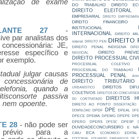
alização de exame
DO TRABALHO
DIREITO E
DIREITO ELEITORAL
EMPRESARIAL
DIREITO EMPRESARI
DIREITO FINANCEIRO
INSTITUCIONAL
LANTE 27
-
INTERNACIONAL
DIREITO MIL
ive par analistas dos
DIREITO
notarial
DIREITO PEN
concessionária: JE,
DIREITO PENAL INDÍGENA
DIR
eresse específico e
DIREITO PREVID
NEGOCIAL
DIREITO PROCESSUAL CIVI
or exemplo.
PROCESSUAL COLETIVO
PROCESSUAL DO TRABALHO
tadual julgar causas
PROCESSUAL PENAL
dire
 concessionária de
DIREITO TRIBUTÁRIO
telefonia, quando a
DIREITOS DI
URBANÍSTICO
COLETIVOS
DIREITOS DO CONCURSEI
isconsorte passiva
DIREITOS 
DO CONTRATADO
, nem opoente.
DIRETO AO PONTO
DISSERTAÇÃO
DPE
DPDF
DPEAL
DOWNLOAD
DP
DPECE
DPEMA
DPEMG
DPEPE
DP
DPERO
DPERS
DPESP
DPESC
E 28
- não pode ser
DUVIDADECONCURSEIRO
E NÃ
o prévio para a
ECA
CAIU
EDITAL
ECONOMICO
EDITORIAL
EDUARDO
EMBARGOS DE D