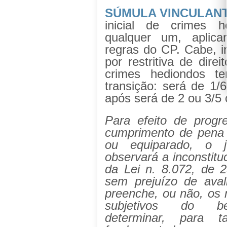
SÚMULA VINCULANT
inicial de crimes 
qualquer um, aplic
regras do CP. Cabe, in
por restritiva de dire
crimes hediondos t
transição: será de 1/6
após será de 2 ou 3/5
Para efeito de prog
cumprimento de pena 
ou equiparado, o 
observará a inconstituc
da Lei n. 8.072, de 
sem prejuízo de ava
preenche, ou não, os r
subjetivos do be
determinar, para 