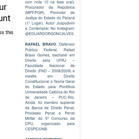
com nota 10 na fase oral).
Procurador da República
(MPF/PGR). Promotor de
Justiça do Estado do Paraná
(1º Lugar). Autor Juspodvim
e Contemplar. No Instagram:
@EDUARDORGONCALVES.
RAFAEL BRAVO
, Defensor
Público Federal, Rafael
Bravo Gomes, bacharel em
Direito pela UFRJ –
Faculdade Nacional de
Direito (FND – 2008/2009) e
mestre em Direito
Constitucional e Teoria Geral
do Estado pela Pontifícia
Universidade Católica do Rio
de Janeiro – PUC-Rio.
Ainda, foi membro suplente
da Banca de Direito Penal,
Processo Penal e Penal
Militar do 5º Concurso da
DPU, organizado pela
CESPE/UNB.