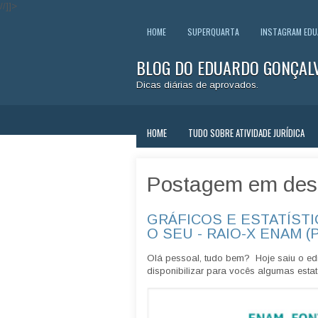
//]]>
HOME
SUPERQUARTA
INSTAGRAM ED
BLOG DO EDUARDO GONÇAL
Dicas diárias de aprovados.
HOME
TUDO SOBRE ATIVIDADE JURÍDICA
Postagem em des
GRÁFICOS E ESTATÍSTI
O SEU - RAIO-X ENAM (
Olá pessoal, tudo bem? Hoje saiu o edi
disponibilizar para vocês algumas estatí