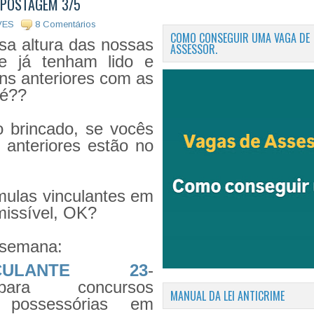
 POSTAGEM 3/5
VES
8 Comentários
COMO CONSEGUIR UMA VAGA DE
sa altura das nossas
ASSESSOR.
e já tenham lido e
ns anteriores com as
né??
 brincado, se vocês
 anteriores estão no
úmulas vinculantes em
missível, OK?
 semana:
CULANTE 23
-
 para concursos
MANUAL DA LEI ANTICRIME
s possessórias em