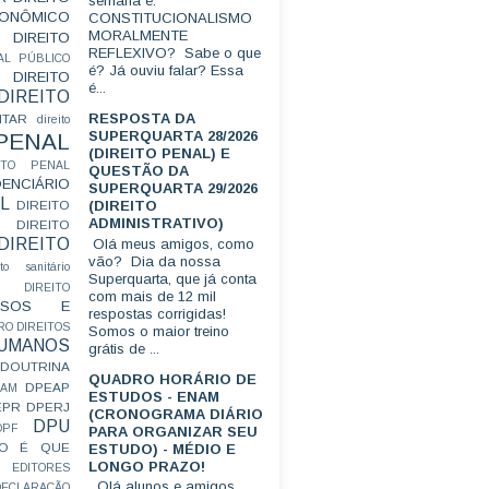
semana é:
CONÔMICO
CONSTITUCIONALISMO
MORALMENTE
DIREITO
REFLEXIVO? Sabe o que
AL PÚBLICO
é? Já ouviu falar? Essa
DIREITO
é...
DIREITO
RESPOSTA DA
ITAR
direito
SUPERQUARTA 28/2026
 PENAL
(DIREITO PENAL) E
EITO PENAL
QUESTÃO DA
ENCIÁRIO
SUPERQUARTA 29/2026
L
(DIREITO
DIREITO
ADMINISTRATIVO)
DIREITO
DIREITO
Olá meus amigos, como
vão? Dia da nossa
ito sanitário
Superquarta, que já conta
DIREITO
com mais de 12 mil
FUSOS E
respostas corrigidas!
RO
DIREITOS
Somos o maior treino
HUMANOS
grátis de ...
DOUTRINA
QUADRO HORÁRIO DE
DPEAP
EAM
ESTUDOS - ENAM
EPR
DPERJ
(CRONOGRAMA DIÁRIO
DPU
DPF
PARA ORGANIZAR SEU
O É QUE
ESTUDO) - MÉDIO E
LONGO PRAZO!
EDITORES
Olá alunos e amigos.
ECLARAÇÃO