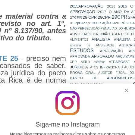
2015APROVAÇÃO
2016 O
2016
APROVAÇÃO
2017 O ANO DA A
e material contra a
29CPR
28 CPR
28CPR
2F
27CPR
revisto no art. 1º,
31 cpr
32 cpr
5ªCCR
AÇÃO CIVIL PÚBLICA
i nº 8.137/90, antes
NÃO PERSECUÇÃO PENAL
ADI DO HUMO
ADVOGADO DA UNIÃO
AGENTE DE PO
ivo do tributo.
ANALISTA
ANALISTA 
ALIMENTOS
ANTICRI
analista tre
ANSIEDADE
ESTUDOS
APROVAÇÃO
AP
APROVADO
APROVADA
E 25
- preciso nem
ARQUIVAME
ATEAPOSSE
CPP
ASILO
assessor
cansados de saber.
JURÍDICA
ATOS INFRACIONAIS
ÁUDIO
za jurídica do pacto
PROVA ORAL
AUDITOR FISCAL DO
BANCO DE ARGUMENTOS
ta Rica é de norma
BIBLIOGRAFIA
BIZU
ácia paralisante da
C e E
CAC
✕
VAI CAIR
CARREIRAS
C
contrarie. OK?
JURÍDICAS
CASO ELLWANGER
CEBRA
CNMP
CF
CF EM 20 DIAS
cnj
COACH
ivil de depositário
CÓDIGO DE TRÂNSITO BRASILEIRO
C
e seja a modalidade
COMO SE 
COMBATE À CORRUPÇÃO
PARA CONCURSOS
COMPRO
Siga-me no Instagram
CONC
AJUSTAMENTO DE CONDUTA
CONC
CONCURFRIENDS
Nesse blog temos as melhores dicas sobre os concursos