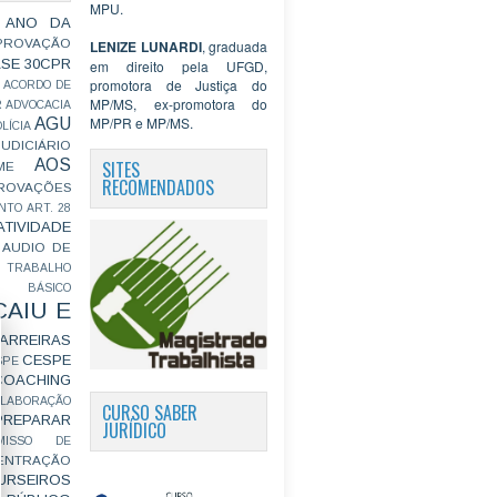
MPU.
 ANO DA
PROVAÇÃO
LENIZE LUNARDI
, graduada
ASE
30CPR
em direito pela UFGD,
promotora de Justiça do
ACORDO DE
MP/MS, ex-promotora do
R
ADVOCACIA
MP/PR e MP/MS.
AGU
LÍCIA
JUDICIÁRIO
AOS
SITES
ME
RECOMENDADOS
ROVAÇÕES
NTO
ART. 28
ATIVIDADE
AUDIO DE
 TRABALHO
BÁSICO
CAIU E
ARREIRAS
CESPE
SPE
COACHING
OLABORAÇÃO
CURSO SABER
PREPARAR
JURÍDICO
MISSO DE
ENTRAÇÃO
URSEIROS