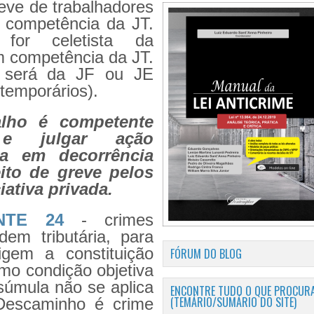
reve de trabalhadores
e competência da JT.
or celetista da
m competência da JT.
aí será da JF ou JE
temporários).
alho é competente
 e julgar ação
da em decorrência
eito de greve pelos
iativa privada.
NTE 24
- crimes
dem tributária, para
gem a constituição
FÓRUM DO BLOG
omo condição objetiva
súmula não se aplica
ENCONTRE TUDO O QUE PROCURA
(TEMÁRIO/SUMÁRIO DO SITE)
 Descaminho é crime