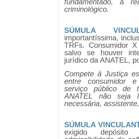
fundamentado, a re
criminológico.
SÚMULA VINCU
importantíssima, inclus
TRFs. Consumidor X 
salvo se houver int
jurídico da ANATEL, p
Compete à Justiça es
entre consumidor e
serviço público de 
ANATEL não seja lit
necessária, assistente
SÚMULA VINCULANT
exigido depósit