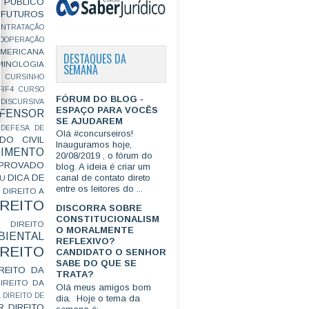
PÚBLICO
FUTUROS
ONTRATAÇÃO
OOPERAÇÃO
MERICANA
DESTAQUES DA
MINOLOGIA
SEMANA
CURSINHO
RF4
CURSO
FÓRUM DO BLOG -
ISCURSIVA
ESPAÇO PARA VOCÊS
FENSOR
SE AJUDAREM
DEFESA DE
Olá #concurseiros!
DO CIVIL
Inauguramos hoje,
IMENTO
20/08/2019 , o fórum do
ROVADO
blog. A ideia é criar um
DICA DE
canal de contato direto
GU
entre os leitores do ...
DIREITO A
IREITO
DISCORRA SOBRE
CONSTITUCIONALISM
DIREITO
O MORALMENTE
IENTAL
REFLEXIVO?
IREITO
CANDIDATO O SENHOR
SABE DO QUE SE
IREITO DA
TRATA?
IREITO DA
Olá meus amigos bom
L
DIREITO DE
dia. Hoje o tema da
R
DIREITO