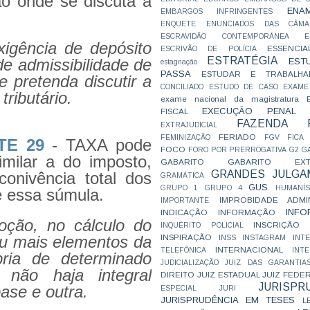
ão onde se discuta a
ENA
EMBARGOS INFRINGENTES
ENQUETE
ENUNCIADOS DAS CÂMA
ESCRAVIDÃO CONTEMPORÂNEA
E
xigência de depósito
ESSENCIA
ESCRIVÃO DE POLÍCIA
ESTRATÉGIA
de admissibilidade de
EST
estagnação
PASSA
ESTUDAR E TRABALHA
e pretenda discutir a
CONCILIADO
ESTUDO DE CASO
EXAME
tributário.
exame nacional da magistratura
EXECUÇÃO PENAL
FISCAL
FAZENDA P
EXTRAJUDICIAL
FERIADO
FEMINIZAÇÃO
FGV
FICA
TE 29
- TAXA pode
FOCO
FORO POR PRERROGATIVA
G2
G
imilar a do imposto,
GABARITO
GABARITO EXTR
GRANDES JULGA
onivência total dos
GRAMÁTICA
GUS
GRUPO 1
GRUPO 4
HUMANÍS
e essa súmula.
IMPROBIDADE ADMIN
IMPORTANTE
INFO
INDICAÇÃO
INFORMAÇÃO
doção, no cálculo do
INSCRIÇÃO D
INQUÉRITO POLICIAL
INSPIRAÇÃO
ou mais elementos da
INSS
INSTAGRAM
INT
INTERNACIONAL
TELEFÔNICA
INT
pria de determinado
JUDICIALIZAÇÃO
JUIZ DAS GARANTIA
 não haja integral
DIREITO
JUIZ ESTADUAL
JUIZ FEDE
JURISPR
ase e outra.
ESPECIAL
JURI
JURISPRUDÊNCIA EM TESES
L