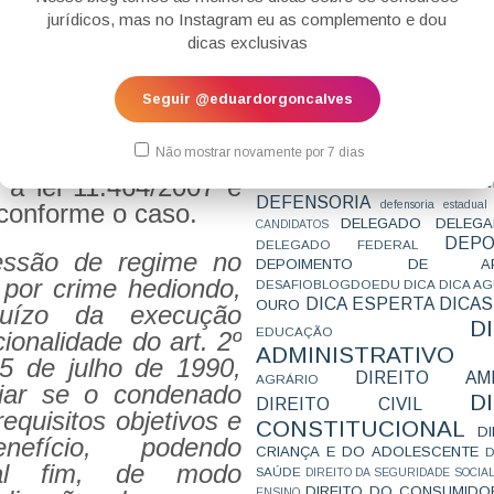
CONCURSO
CONCURSO 
jurídicos, mas no Instagram eu as complemento e dou
E 26
- qual o regime
CONCURSOS
CONCURSOS 
dicas exclusivas
CONCURSOS NÍVEL HARD
C
hediondos hoje? R-
TEMPORÁRIA
CONVENÇÃO 169
C
ando-se as mesmas
CORTE INTERA
INTERNACIONAL
Seguir @eduardorgoncalves
clusive, substituição
CPC2015
CRI
CPI
CPR
CRONOGRAMA
CTB
CURIOSIDADES
ito. A progressão dos
CURSO
CURSO ESTUDO DE CASO - T
Não mostrar novamente por 7 dias
em duas regras de
PARA A SUBJETIVA
CURSO PROVA D
DE
 a lei 11.464/2007 e
CURSO PROVA ORAL
DEBATE
DEFENSORIA
defensoria estadual
 conforme o caso.
DELEGADO
DELEGA
CANDIDATOS
DEPO
DELEGADO FEDERAL
ressão de regime no
DEPOIMENTO DE AP
por crime hediondo,
DESAFIOBLOGDOEDU
DICA
DICA A
DICA ESPERTA
DICAS
OURO
juízo da execução
D
EDUCAÇÃO
ionalidade do art. 2º
ADMINISTRATIVO
25 de julho de 1990,
DIREITO AMB
AGRÁRIO
liar se o condenado
D
DIREITO CIVIL
equisitos objetivos e
CONSTITUCIONAL
D
nefício, podendo
CRIANÇA E DO ADOLESCENTE
D
tal fim, de modo
SAÚDE
DIREITO DA SEGURIDADE SOCIA
DIREITO DO CONSUMIDO
ENSINO