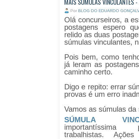
MAIS SÚMULAS VINCULANTES -
Por
BLOG DO EDUARDO GONÇAL
Olá concurseiros, a es
postagens espero qu
relido as duas postage
súmulas vinculantes, 
Pois bem, como tenho
já leram as postagens
caminho certo.
Digo e repito: errar s
provas é um erro inad
Vamos as súmulas da
SÚMULA VIN
importantíssima
trabalhistas. Açõe