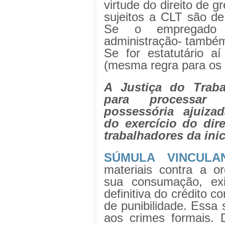
virtude do direito de g
sujeitos a CLT são d
Se o empregado f
administração- també
Se for estatutário 
(mesma regra para os 
A Justiça do Trab
para processar
possessória ajuiza
do exercício do dir
trabalhadores da inic
SÚMULA VINCULA
materiais contra a or
sua consumação, exi
definitiva do crédito c
de punibilidade. Essa 
aos crimes formais.