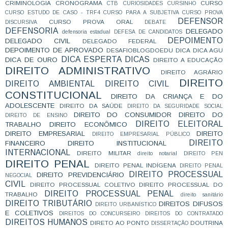
CRIMINOLOGIA
CRONOGRAMA
CURSO
CTB
CURIOSIDADES
CURSINHO
CURSO ESTUDO DE CASO - TRF4
CURSO PARA A SUBJETIVA
CURSO PROVA
DEFENSOR
CURSO PROVA ORAL
DISCURSIVA
DEBATE
DEFENSORIA
DELEGADO
defensoria estadual
DEFESA DE CANDIDATOS
DEPOIMENTO
DELEGADO CIVIL
DELEGADO FEDERAL
DEPOIMENTO DE APROVADO
DESAFIOBLOGDOEDU
DICA
DICA AGU
DICA ESPERTA
DICAS
DICA DE OURO
DIREITO A EDUCAÇÃO
DIREITO ADMINISTRATIVO
DIREITO AGRÁRIO
DIREITO
DIREITO AMBIENTAL
DIREITO CIVIL
CONSTITUCIONAL
DIREITO DA CRIANÇA E DO
ADOLESCENTE
DIREITO DA SAÚDE
DIREITO DA SEGURIDADE SOCIAL
DIREITO DO CONSUMIDOR
DIREITO DO
DIREITO DE ENSINO
DIREITO ELEITORAL
TRABALHO
DIREITO ECONÔMICO
DIREITO EMPRESARIAL
DIREITO
DIREITO EMPRESARIAL PÚBLICO
DIREITO
FINANCEIRO
DIREITO INSTITUCIONAL
INTERNACIONAL
DIREITO MILITAR
direito notarial
DIREITO PEN
DIREITO PENAL
DIREITO PENAL INDÍGENA
DIREITO PENAL
DIREITO PROCESSUAL
DIREITO PREVIDENCIÁRIO
NEGOCIAL
CIVIL
DIREITO PROCESSUAL COLETIVO
DIREITO PROCESSUAL DO
DIREITO PROCESSUAL PENAL
TRABALHO
direito sanitário
DIREITO TRIBUTÁRIO
DIREITOS DIFUSOS
DIREITO URBANÍSTICO
E COLETIVOS
DIREITOS DO CONCURSEIRO
DIREITOS DO CONTRATADO
DIREITOS HUMANOS
DIRETO AO PONTO
DOUTRINA
DISSERTAÇÃO