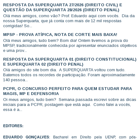
RESPOSTA DA SUPERQUARTA 27/2026 (DIREITO CIVIL) E
QUESTÃO DA SUPERQUARTA 28/2026 (DIREITO PENAL)
Olá meus amigos, como vão? Prof. Eduardo aqui com vocês. Dia da
nossa Superquarta, que já conta com mais de 12 mil respostas
corrigidas! So...
MPSP - PROVA ATÍPICA, NOTA DE CORTE MAIS BAIXA!
Olá meus amigos, tudo bem? Bom dia! Ontem tivemos a prova do
MPSP, tradicionalmente conhecida por apresentar enunciados objetivos
e uma prov...
RESPOSTA DA SUPERQUARTA 01 (DIREITO CONSTITUCIONAL)
E SUPERQUARTA 02 (DIREITO PENAL)
Olá amigos do site bom dia. A SUPERQUARTA voltou com tudo.
Batemos todos os recordes de participação. Foram aproximadamente
140 pessoa...
PCPR, O CONCURSO PERFEITO PARA QUEM ESTUDAR PARA
MAGIS, MP E DEFENSORIA
Oi meus amigos, tudo bem? Semana passada escrevi sobre as dicas
iniciais para a PCPR, postagem que está aqui. Como falei a vocês,
essa é a...
EDITORES:
EDUARDO GONÇALVES
: Bacharel em Direito pela UENP, com pós-