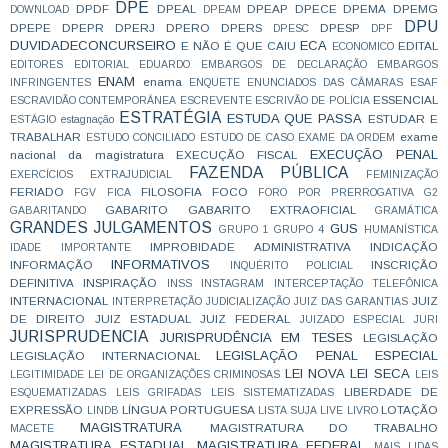
DPE
DPDF
DPEAL
DPEAP
DPECE
DPEMA
DPEMG
DOWNLOAD
DPEAM
DPU
DPEPE
DPEPR
DPERJ
DPERO
DPERS
DPESP
DPESC
DPF
DUVIDADECONCURSEIRO
ECA
E NÃO É QUE CAIU
EDITAL
ECONOMICO
EDITORES
EDITORIAL
EDUARDO
EMBARGOS DE DECLARAÇÃO
EMBARGOS
ENAM
enama
INFRINGENTES
ENQUETE
ENUNCIADOS DAS CÂMARAS
ESAF
ESSENCIAL
ESCRAVIDÃO CONTEMPORÂNEA
ESCREVENTE
ESCRIVÃO DE POLÍCIA
ESTRATÉGIA
ESTUDA QUE PASSA
ESTUDAR E
ESTÁGIO
estagnação
TRABALHAR
exame
ESTUDO CONCILIADO
ESTUDO DE CASO
EXAME DA ORDEM
EXECUÇÃO PENAL
nacional da magistratura
EXECUÇÃO FISCAL
FAZENDA PÚBLICA
EXERCÍCIOS
EXTRAJUDICIAL
FEMINIZAÇÃO
FERIADO
FILOSOFIA
FOCO
FGV
FICA
FORO POR PRERROGATIVA
G2
GABARITO
GABARITO EXTRAOFICIAL
GABARITANDO
GRAMÁTICA
GRANDES JULGAMENTOS
GUS
GRUPO 1
GRUPO 4
HUMANÍSTICA
IMPROBIDADE ADMINISTRATIVA
INDICAÇÃO
IDADE
IMPORTANTE
INFORMATIVOS
INFORMAÇÃO
INSCRIÇÃO
INQUÉRITO POLICIAL
DEFINITIVA
INSPIRAÇÃO
INSS
INSTAGRAM
INTERCEPTAÇÃO TELEFÔNICA
INTERNACIONAL
JUIZ
INTERPRETAÇÃO
JUDICIALIZAÇÃO
JUIZ DAS GARANTIAS
DE DIREITO
JUIZ ESTADUAL
JUIZ FEDERAL
JUIZADO ESPECIAL
JURI
JURISPRUDENCIA
JURISPRUDÊNCIA EM TESES
LEGISLAÇÃO
LEGISLAÇÃO PENAL ESPECIAL
LEGISLAÇÃO INTERNACIONAL
LEI NOVA
LEI SECA
LEGITIMIDADE
LEI DE ORGANIZAÇÕES CRIMINOSAS
LEIS
LIBERDADE DE
ESQUEMATIZADAS
LEIS GRIFADAS
LEIS SISTEMATIZADAS
EXPRESSÃO
LÍNGUA PORTUGUESA
LOTAÇÃO
LINDB
LISTA SUJA
LIVE
LIVRO
MAGISTRATURA
MAGISTRATURA DO TRABALHO
MACETE
MAGISTRATURA ESTADUAL
MAGISTRATURA FEDERAL
MAIS LIDAS