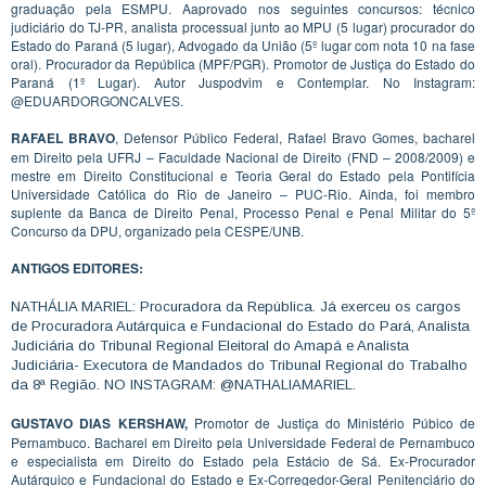
graduação pela ESMPU. Aaprovado nos seguintes concursos: técnico
judiciário do TJ-PR, analista processual junto ao MPU (5 lugar) procurador do
Estado do Paraná (5 lugar), Advogado da União (5º lugar com nota 10 na fase
oral). Procurador da República (MPF/PGR). Promotor de Justiça do Estado do
Paraná (1º Lugar). Autor Juspodvim e Contemplar. No Instagram:
@EDUARDORGONCALVES.
RAFAEL BRAVO
, Defensor Público Federal, Rafael Bravo Gomes, bacharel
em Direito pela UFRJ – Faculdade Nacional de Direito (FND – 2008/2009) e
mestre em Direito Constitucional e Teoria Geral do Estado pela Pontifícia
Universidade Católica do Rio de Janeiro – PUC-Rio. Ainda, foi membro
suplente da Banca de Direito Penal, Processo Penal e Penal Militar do 5º
Concurso da DPU, organizado pela CESPE/UNB.
ANTIGOS EDITORES:
NATHÁLIA MARIEL: Procuradora da República. Já exerceu os cargos
de Procuradora Autárquica e Fundacional do Estado do Pará, Analista
Judiciária do Tribunal Regional Eleitoral do Amapá e Analista
Judiciária- Executora de Mandados do Tribunal Regional do Trabalho
da 8ª Região. NO INSTAGRAM: @NATHALIAMARIEL.
GUSTAVO DIAS KERSHAW,
Promotor de Justiça do Ministério Púbico de
Pernambuco. Bacharel em Direito pela Universidade Federal de Pernambuco
e especialista em Direito do Estado pela Estácio de Sá. Ex-Procurador
Autárquico e Fundacional do Estado e Ex-Corregedor-Geral Penitenciário do