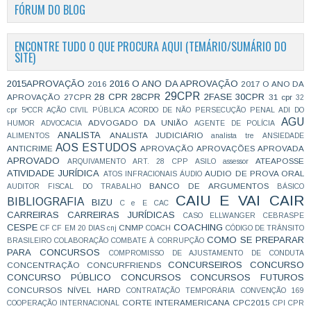
FÓRUM DO BLOG
ENCONTRE TUDO O QUE PROCURA AQUI (TEMÁRIO/SUMÁRIO DO
SITE)
2015APROVAÇÃO
2016 O ANO DA APROVAÇÃO
2016
2017 O ANO DA
29CPR
28 CPR
28CPR
2FASE
30CPR
APROVAÇÃO
27CPR
31 cpr
32
cpr
5ªCCR
AÇÃO CIVIL PÚBLICA
ACORDO DE NÃO PERSECUÇÃO PENAL
ADI DO
AGU
ADVOGADO DA UNIÃO
HUMOR
ADVOCACIA
AGENTE DE POLÍCIA
ANALISTA
ANALISTA JUDICIÁRIO
ALIMENTOS
analista tre
ANSIEDADE
AOS ESTUDOS
ANTICRIME
APROVAÇÃO
APROVAÇÕES
APROVADA
APROVADO
ATEAPOSSE
ARQUIVAMENTO
ART. 28 CPP
ASILO
assessor
ATIVIDADE JURÍDICA
AUDIO DE PROVA ORAL
ATOS INFRACIONAIS
ÁUDIO
BANCO DE ARGUMENTOS
AUDITOR FISCAL DO TRABALHO
BÁSICO
CAIU E VAI CAIR
BIBLIOGRAFIA
BIZU
C e E
CAC
CARREIRAS
CARREIRAS JURÍDICAS
CASO ELLWANGER
CEBRASPE
CESPE
COACHING
CNMP
CF
CF EM 20 DIAS
cnj
COACH
CÓDIGO DE TRÂNSITO
COMO SE PREPARAR
BRASILEIRO
COLABORAÇÃO
COMBATE À CORRUPÇÃO
PARA CONCURSOS
COMPROMISSO DE AJUSTAMENTO DE CONDUTA
CONCURSEIROS
CONCURSO
CONCENTRAÇÃO
CONCURFRIENDS
CONCURSO PÚBLICO
CONCURSOS
CONCURSOS FUTUROS
CONCURSOS NÍVEL HARD
CONTRATAÇÃO TEMPORÁRIA
CONVENÇÃO 169
CORTE INTERAMERICANA
CPC2015
COOPERAÇÃO INTERNACIONAL
CPI
CPR