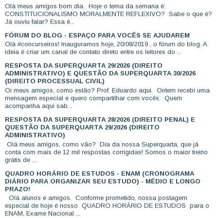
Olá meus amigos bom dia. Hoje o tema da semana é:
CONSTITUCIONALISMO MORALMENTE REFLEXIVO? Sabe o que é?
Já ouviu falar? Essa é...
FÓRUM DO BLOG - ESPAÇO PARA VOCÊS SE AJUDAREM
Olá #concurseiros! Inauguramos hoje, 20/08/2019 , o fórum do blog. A
ideia é criar um canal de contato direto entre os leitores do ...
RESPOSTA DA SUPERQUARTA 29/2026 (DIREITO
ADMINISTRATIVO) E QUESTÃO DA SUPERQUARTA 30/2026
(DIREITO PROCESSUAL CIVIL)
Oi meus amigos, como estão? Prof. Eduardo aqui. Ontem recebi uma
mensagem especial e quero compartilhar com vocês: Quem
acompanha aqui sab...
RESPOSTA DA SUPERQUARTA 28/2026 (DIREITO PENAL) E
QUESTÃO DA SUPERQUARTA 29/2026 (DIREITO
ADMINISTRATIVO)
Olá meus amigos, como vão? Dia da nossa Superquarta, que já
conta com mais de 12 mil respostas corrigidas! Somos o maior treino
grátis de ...
QUADRO HORÁRIO DE ESTUDOS - ENAM (CRONOGRAMA
DIÁRIO PARA ORGANIZAR SEU ESTUDO) - MÉDIO E LONGO
PRAZO!
Olá alunos e amigos. Conforme prometido, nossa postagem
especial de hoje é nosso QUADRO HORÁRIO DE ESTUDOS para o
ENAM, Exame Nacional ...