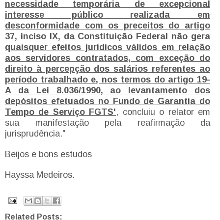
necessidade temporária de excepcional
interesse público realizada em
desconformidade com os preceitos do artigo
37, inciso IX, da Constituição Federal não gera
quaisquer efeitos jurídicos válidos em relação
aos servidores contratados, com exceção do
direito à percepção dos salários referentes ao
período trabalhado e, nos termos do artigo 19-
A da Lei 8.036/1990, ao levantamento dos
depósitos efetuados no Fundo de Garantia do
Tempo de Serviço FGTS'
, concluiu o relator em
sua manifestação pela reafirmação da
jurisprudência."
Beijos e bons estudos
Hayssa Medeiros.
Related Posts: