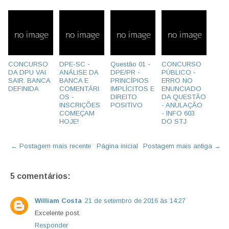
CONCURSO
DPE-SC -
Questão 01 -
CONCURSO
DA DPU VAI
ANÁLISE DA
DPE/PR -
PÚBLICO -
SAIR. BANCA
BANCA E
PRINCÍPIOS
ERRO NO
DEFINIDA
COMENTÁRI
IMPLÍCITOS E
ENUNCIADO
OS -
DIREITO
DA QUESTÃO
INSCRIÇÕES
POSITIVO
- ANULAÇÃO
COMEÇAM
- INFO 603
HOJE!
DO STJ
← Postagem mais recente
Página inicial
Postagem mais antiga →
5 comentários:
William Costa
21 de setembro de 2016 às 14:27
Excelente post.
Responder