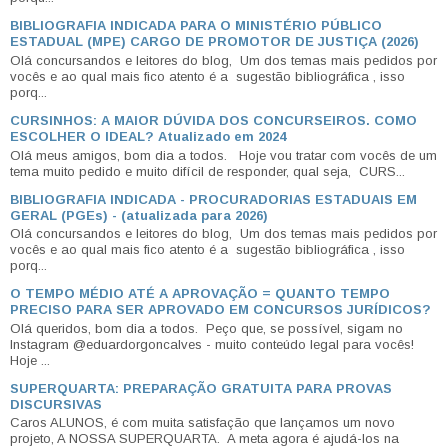
BIBLIOGRAFIA INDICADA PARA O MINISTÉRIO PÚBLICO
ESTADUAL (MPE) CARGO DE PROMOTOR DE JUSTIÇA (2026)
Olá concursandos e leitores do blog, Um dos temas mais pedidos por
vocês e ao qual mais fico atento é a sugestão bibliográfica , isso
porq...
CURSINHOS: A MAIOR DÚVIDA DOS CONCURSEIROS. COMO
ESCOLHER O IDEAL? Atualizado em 2024
Olá meus amigos, bom dia a todos. Hoje vou tratar com vocês de um
tema muito pedido e muito difícil de responder, qual seja, CURS...
BIBLIOGRAFIA INDICADA - PROCURADORIAS ESTADUAIS EM
GERAL (PGEs) - (atualizada para 2026)
Olá concursandos e leitores do blog, Um dos temas mais pedidos por
vocês e ao qual mais fico atento é a sugestão bibliográfica , isso
porq...
O TEMPO MÉDIO ATÉ A APROVAÇÃO = QUANTO TEMPO
PRECISO PARA SER APROVADO EM CONCURSOS JURÍDICOS?
Olá queridos, bom dia a todos. Peço que, se possível, sigam no
Instagram @eduardorgoncalves - muito conteúdo legal para vocês!
Hoje ...
SUPERQUARTA: PREPARAÇÃO GRATUITA PARA PROVAS
DISCURSIVAS
Caros ALUNOS, é com muita satisfação que lançamos um novo
projeto, A NOSSA SUPERQUARTA. A meta agora é ajudá-los na