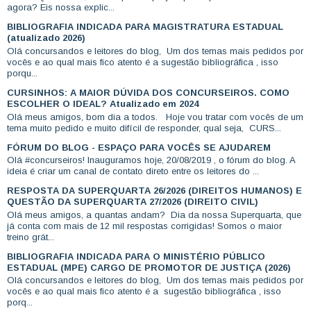
agora? Eis nossa explic...
BIBLIOGRAFIA INDICADA PARA MAGISTRATURA ESTADUAL
(atualizado 2026)
Olá concursandos e leitores do blog, Um dos temas mais pedidos por
vocês e ao qual mais fico atento é a sugestão bibliográfica , isso
porqu...
CURSINHOS: A MAIOR DÚVIDA DOS CONCURSEIROS. COMO
ESCOLHER O IDEAL? Atualizado em 2024
Olá meus amigos, bom dia a todos. Hoje vou tratar com vocês de um
tema muito pedido e muito difícil de responder, qual seja, CURS...
FÓRUM DO BLOG - ESPAÇO PARA VOCÊS SE AJUDAREM
Olá #concurseiros! Inauguramos hoje, 20/08/2019 , o fórum do blog. A
ideia é criar um canal de contato direto entre os leitores do ...
RESPOSTA DA SUPERQUARTA 26/2026 (DIREITOS HUMANOS) E
QUESTÃO DA SUPERQUARTA 27/2026 (DIREITO CIVIL)
Olá meus amigos, a quantas andam? Dia da nossa Superquarta, que
já conta com mais de 12 mil respostas corrigidas! Somos o maior
treino grát...
BIBLIOGRAFIA INDICADA PARA O MINISTÉRIO PÚBLICO
ESTADUAL (MPE) CARGO DE PROMOTOR DE JUSTIÇA (2026)
Olá concursandos e leitores do blog, Um dos temas mais pedidos por
vocês e ao qual mais fico atento é a sugestão bibliográfica , isso
porq...