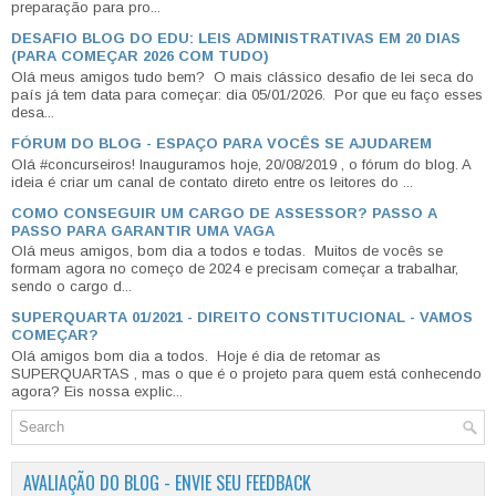
preparação para pro...
DESAFIO BLOG DO EDU: LEIS ADMINISTRATIVAS EM 20 DIAS
(PARA COMEÇAR 2026 COM TUDO)
Olá meus amigos tudo bem? O mais clássico desafio de lei seca do
país já tem data para começar: dia 05/01/2026. Por que eu faço esses
desa...
FÓRUM DO BLOG - ESPAÇO PARA VOCÊS SE AJUDAREM
Olá #concurseiros! Inauguramos hoje, 20/08/2019 , o fórum do blog. A
ideia é criar um canal de contato direto entre os leitores do ...
COMO CONSEGUIR UM CARGO DE ASSESSOR? PASSO A
PASSO PARA GARANTIR UMA VAGA
Olá meus amigos, bom dia a todos e todas. Muitos de vocês se
formam agora no começo de 2024 e precisam começar a trabalhar,
sendo o cargo d...
SUPERQUARTA 01/2021 - DIREITO CONSTITUCIONAL - VAMOS
COMEÇAR?
Olá amigos bom dia a todos. Hoje é dia de retomar as
SUPERQUARTAS , mas o que é o projeto para quem está conhecendo
agora? Eis nossa explic...
AVALIAÇÃO DO BLOG - ENVIE SEU FEEDBACK