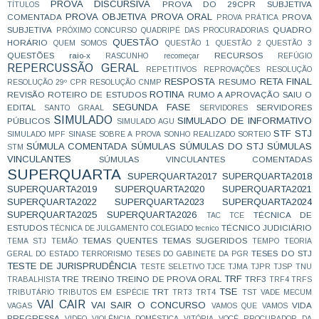
PROVA DISCURSIVA
PROVA DO 29CPR SUBJETIVA
TÍTULOS
PROVA OBJETIVA
PROVA ORAL
COMENTADA
PROVA
PROVA PRÁTICA
SUBJETIVA
QUADRO
PRÓXIMO CONCURSO
QUADRIPÉ DAS PROCURADORIAS
QUESTÃO
HORÁRIO
QUEM SOMOS
QUESTÃO 1
QUESTÃO 2
QUESTÃO 3
QUESTÕES
raio-x
RECURSOS
RASCUNHO
recomeçar
REFÚGIO
REPERCUSSÃO GERAL
REPETITIVOS
REPROVAÇÕES
RESOLUÇÃO
RESPOSTA
RETA FINAL
RESUMO
RESOLUÇÃO 29º CPR
RESOLUÇÃO CNMP
ROTINA
REVISÃO
ROTEIRO DE ESTUDOS
RUMO A APROVAÇÃO
SAIU O
SEGUNDA FASE
EDITAL
SERVIDORES
SANTO GRAAL
SERVIDORES
SIMULADO
SIMULADO DE INFORMATIVO
PÚBLICOS
SIMULADO AGU
STF
STJ
SIMULADO MPF
SINASE
SOBRE A PROVA
SONHO REALIZADO
SORTEIO
SÚMULA COMENTADA
SÚMULAS
SÚMULAS DO STJ
SÚMULAS
STM
VINCULANTES
SÚMULAS VINCULANTES COMENTADAS
SUPERQUARTA
SUPERQUARTA2017
SUPERQUARTA2018
SUPERQUARTA2019
SUPERQUARTA2020
SUPERQUARTA2021
SUPERQUARTA2022
SUPERQUARTA2023
SUPERQUARTA2024
SUPERQUARTA2025
SUPERQUARTA2026
TÉCNICA DE
TAC
TCE
ESTUDOS
TÉCNICO JUDICIÁRIO
TÉCNICA DE JULGAMENTO COLEGIADO
tecnico
TEMAS QUENTES
TEMAS SUGERIDOS
TEMA STJ
TEMÃO
TEMPO
TEORIA
TESES DO STJ
GERAL DO ESTADO
TERRORISMO
TESES DO GABINETE DA PGR
TESTE DE JURISPRUDÊNCIA
TESTE SELETIVO
TJCE
TJMA
TJPR
TJSP
TNU
TRF
TRE
TREINO
TREINO DE PROVA ORAL
TRF3
TRABALHISTA
TRF4
TRFS
TSE
TRT
TRIBUTÁRIO
TRIBUTOS EM ESPÉCIE
TRT3
TRT4
TST
VADE MECUM
VAI CAIR
VAI SAIR O CONCURSO
VIDA
VAGAS
VAMOS QUE VAMOS
PREGRESSA
VIDEO
VIOLÊNCIA DOMÉSTICA
VITÓRIA
VOCÊ PROCURADOR DA