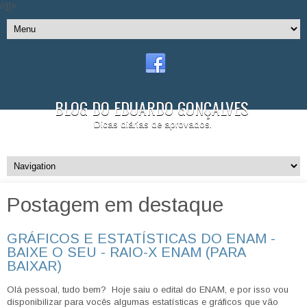
//]]>
BLOG DO EDUARDO GONÇALVES
Dicas diárias de aprovados.
Postagem em destaque
GRÁFICOS E ESTATÍSTICAS DO ENAM -
BAIXE O SEU - RAIO-X ENAM (PARA
BAIXAR)
Olá pessoal, tudo bem? Hoje saiu o edital do ENAM, e por isso vou
disponibilizar para vocês algumas estatísticas e gráficos que vão