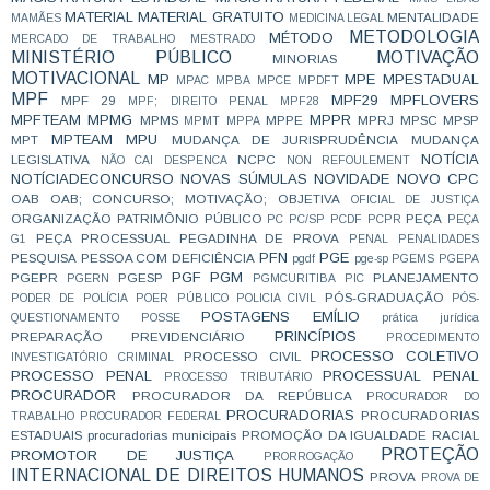
MATERIAL
MATERIAL GRATUITO
MENTALIDADE
MAMÃES
MEDICINA LEGAL
METODOLOGIA
MÉTODO
MERCADO DE TRABALHO
MESTRADO
MINISTÉRIO PÚBLICO
MOTIVAÇÃO
MINORIAS
MOTIVACIONAL
MP
MPE
MPESTADUAL
MPAC
MPBA
MPCE
MPDFT
MPF
MPF29
MPFLOVERS
MPF 29
MPF; DIREITO PENAL
MPF28
MPFTEAM
MPMG
MPPR
MPMS
MPPE
MPRJ
MPSC
MPSP
MPMT
MPPA
MPTEAM
MPU
MPT
MUDANÇA DE JURISPRUDÊNCIA
MUDANÇA
NOTÍCIA
LEGISLATIVA
NCPC
NÃO CAI DESPENCA
NON REFOULEMENT
NOTÍCIADECONCURSO
NOVAS SÚMULAS
NOVIDADE
NOVO CPC
OAB
OAB; CONCURSO; MOTIVAÇÃO;
OBJETIVA
OFICIAL DE JUSTIÇA
ORGANIZAÇÃO
PATRIMÔNIO PÚBLICO
PEÇA
PC
PC/SP
PCDF
PCPR
PEÇA
PEÇA PROCESSUAL
PEGADINHA DE PROVA
G1
PENAL
PENALIDADES
PFN
PGE
PESQUISA
PESSOA COM DEFICIÊNCIA
pgdf
pge-sp
PGEMS
PGEPA
PGF
PGM
PGEPR
PGESP
PLANEJAMENTO
PGERN
PGMCURITIBA
PIC
PÓS-GRADUAÇÃO
PODER DE POLÍCIA
POER PÚBLICO
POLICIA CIVIL
PÓS-
POSTAGENS EMÍLIO
QUESTIONAMENTO
POSSE
prática jurídica
PRINCÍPIOS
PREPARAÇÃO
PREVIDENCIÁRIO
PROCEDIMENTO
PROCESSO COLETIVO
PROCESSO CIVIL
INVESTIGATÓRIO CRIMINAL
PROCESSO PENAL
PROCESSUAL PENAL
PROCESSO TRIBUTÁRIO
PROCURADOR
PROCURADOR DA REPÚBLICA
PROCURADOR DO
PROCURADORIAS
PROCURADORIAS
TRABALHO
PROCURADOR FEDERAL
ESTADUAIS
procuradorias municipais
PROMOÇÃO DA IGUALDADE RACIAL
PROTEÇÃO
PROMOTOR DE JUSTIÇA
PRORROGAÇÃO
INTERNACIONAL DE DIREITOS HUMANOS
PROVA
PROVA DE