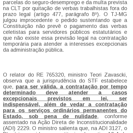
parcelas do seguro-desemprego e da multa prevista
na CLT por quitação de verbas trabalhistas fora do
prazo legal (artigo 477, parágrafo 8º). O TJ-MG
julgou improcedente o pedido sustentando que a
Constituição não prevê o pagamento das verbas
celetistas para servidores públicos estatutários e
que não existe essa previsão legal na contratação
temporária para atender a interesses excepcionais
da administração pública.
O relator do RE 765320, ministro Teori Zavascki,
observa que a jurisprudência do STF estabelece
que,
para ser válida, a contratação por tempo
determinado deve atender a casos
excepcionais previstos em lei, ser
indispensável, além de vedar a contratação
para os serviços ordinários permanentes do
Estado, sob pena de nulidade
, conforme
assentado na Ação Direta de Inconstitucionalidade
(ADI) 2229. O ministro salienta que, na ADI 3127, o