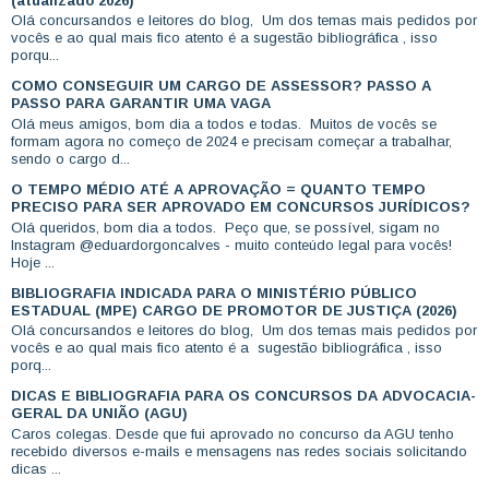
(atualizado 2026)
Olá concursandos e leitores do blog, Um dos temas mais pedidos por
vocês e ao qual mais fico atento é a sugestão bibliográfica , isso
porqu...
COMO CONSEGUIR UM CARGO DE ASSESSOR? PASSO A
PASSO PARA GARANTIR UMA VAGA
Olá meus amigos, bom dia a todos e todas. Muitos de vocês se
formam agora no começo de 2024 e precisam começar a trabalhar,
sendo o cargo d...
O TEMPO MÉDIO ATÉ A APROVAÇÃO = QUANTO TEMPO
PRECISO PARA SER APROVADO EM CONCURSOS JURÍDICOS?
Olá queridos, bom dia a todos. Peço que, se possível, sigam no
Instagram @eduardorgoncalves - muito conteúdo legal para vocês!
Hoje ...
BIBLIOGRAFIA INDICADA PARA O MINISTÉRIO PÚBLICO
ESTADUAL (MPE) CARGO DE PROMOTOR DE JUSTIÇA (2026)
Olá concursandos e leitores do blog, Um dos temas mais pedidos por
vocês e ao qual mais fico atento é a sugestão bibliográfica , isso
porq...
DICAS E BIBLIOGRAFIA PARA OS CONCURSOS DA ADVOCACIA-
GERAL DA UNIÃO (AGU)
Caros colegas. Desde que fui aprovado no concurso da AGU tenho
recebido diversos e-mails e mensagens nas redes sociais solicitando
dicas ...