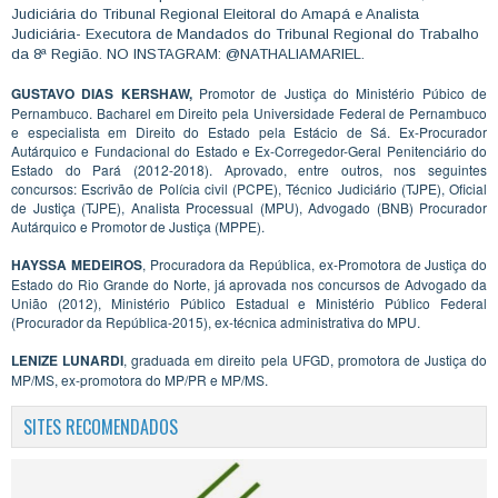
Judiciária do Tribunal Regional Eleitoral do Amapá e Analista
Judiciária- Executora de Mandados do Tribunal Regional do Trabalho
da 8ª Região. NO INSTAGRAM: @NATHALIAMARIEL.
GUSTAVO DIAS KERSHAW,
Promotor de Justiça do Ministério Púbico de
Pernambuco. Bacharel em Direito pela Universidade Federal de Pernambuco
e especialista em Direito do Estado pela Estácio de Sá. Ex-Procurador
Autárquico e Fundacional do Estado e Ex-Corregedor-Geral Penitenciário do
Estado do Pará (2012-2018). Aprovado, entre outros, nos seguintes
concursos: Escrivão de Polícia civil (PCPE), Técnico Judiciário (TJPE), Oficial
de Justiça (TJPE), Analista Processual (MPU), Advogado (BNB) Procurador
Autárquico e Promotor de Justiça (MPPE).
HAYSSA MEDEIROS
, Procuradora da República, ex-Promotora de Justiça do
Estado do Rio Grande do Norte, já aprovada nos concursos de Advogado da
União (2012), Ministério Público Estadual e Ministério Público Federal
(Procurador da República-2015), ex-técnica administrativa do MPU.
LENIZE LUNARDI
, graduada em direito pela UFGD, promotora de Justiça do
MP/MS, ex-promotora do MP/PR e MP/MS.
SITES RECOMENDADOS