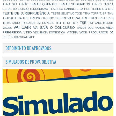
TEMAS QUENTES
TEMAS SUGERIDOS
TEMA STJ
TEMÃO
TEMPO
TEORIA
TESES DO STJ
GERAL DO ESTADO
TERRORISMO
TESES DO GABINETE DA PGR
TESTE DE JURISPRUDÊNCIA
TESTE SELETIVO
TJCE
TJMA
TJPR
TJSP
TNU
TRF
TRE
TREINO
TREINO DE PROVA ORAL
TRF3
TRABALHISTA
TRF4
TRFS
TSE
TRT
TRIBUTÁRIO
TRIBUTOS EM ESPÉCIE
TRT3
TRT4
TST
VADE MECUM
VAI CAIR
VAI SAIR O CONCURSO
VIDA
VAGAS
VAMOS QUE VAMOS
PREGRESSA
VIDEO
VIOLÊNCIA DOMÉSTICA
VITÓRIA
VOCÊ PROCURADOR DA
REPÚBLICA
WHATSAPP
DEPOIMENTO DE APROVADOS
SIMULADOS DE PROVA OBJETIVA