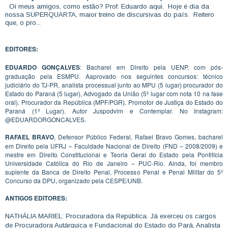
Oi meus amigos, como estão? Prof. Eduardo aqui. Hoje é dia da
nossa SUPERQUARTA, maior treino de discursivas do país. Reitero
que, o pro...
EDITORES:
EDUARDO GONÇALVES
: Bacharel em Direito pela UENP, com pós-
graduação pela ESMPU. Aaprovado nos seguintes concursos: técnico
judiciário do TJ-PR, analista processual junto ao MPU (5 lugar) procurador do
Estado do Paraná (5 lugar), Advogado da União (5º lugar com nota 10 na fase
oral). Procurador da República (MPF/PGR). Promotor de Justiça do Estado do
Paraná (1º Lugar). Autor Juspodvim e Contemplar. No Instagram:
@EDUARDORGONCALVES.
RAFAEL BRAVO
, Defensor Público Federal, Rafael Bravo Gomes, bacharel
em Direito pela UFRJ – Faculdade Nacional de Direito (FND – 2008/2009) e
mestre em Direito Constitucional e Teoria Geral do Estado pela Pontifícia
Universidade Católica do Rio de Janeiro – PUC-Rio. Ainda, foi membro
suplente da Banca de Direito Penal, Processo Penal e Penal Militar do 5º
Concurso da DPU, organizado pela CESPE/UNB.
ANTIGOS EDITORES:
NATHÁLIA MARIEL: Procuradora da República. Já exerceu os cargos
de Procuradora Autárquica e Fundacional do Estado do Pará, Analista