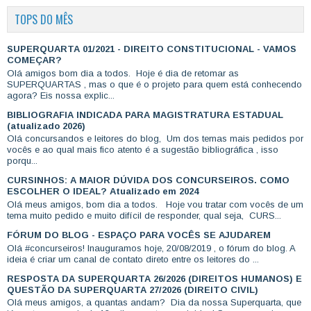
TOPS DO MÊS
SUPERQUARTA 01/2021 - DIREITO CONSTITUCIONAL - VAMOS
COMEÇAR?
Olá amigos bom dia a todos. Hoje é dia de retomar as
SUPERQUARTAS , mas o que é o projeto para quem está conhecendo
agora? Eis nossa explic...
BIBLIOGRAFIA INDICADA PARA MAGISTRATURA ESTADUAL
(atualizado 2026)
Olá concursandos e leitores do blog, Um dos temas mais pedidos por
vocês e ao qual mais fico atento é a sugestão bibliográfica , isso
porqu...
CURSINHOS: A MAIOR DÚVIDA DOS CONCURSEIROS. COMO
ESCOLHER O IDEAL? Atualizado em 2024
Olá meus amigos, bom dia a todos. Hoje vou tratar com vocês de um
tema muito pedido e muito difícil de responder, qual seja, CURS...
FÓRUM DO BLOG - ESPAÇO PARA VOCÊS SE AJUDAREM
Olá #concurseiros! Inauguramos hoje, 20/08/2019 , o fórum do blog. A
ideia é criar um canal de contato direto entre os leitores do ...
RESPOSTA DA SUPERQUARTA 26/2026 (DIREITOS HUMANOS) E
QUESTÃO DA SUPERQUARTA 27/2026 (DIREITO CIVIL)
Olá meus amigos, a quantas andam? Dia da nossa Superquarta, que