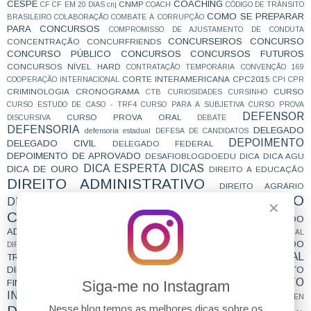
CESPE
COACHING
CNMP
CF
CF EM 20 DIAS
cnj
COACH
CÓDIGO DE TRÂNSITO
COMO SE PREPARAR
BRASILEIRO
COLABORAÇÃO
COMBATE À CORRUPÇÃO
PARA CONCURSOS
COMPROMISSO DE AJUSTAMENTO DE CONDUTA
CONCURSEIROS
CONCURSO
CONCENTRAÇÃO
CONCURFRIENDS
CONCURSO PÚBLICO
CONCURSOS
CONCURSOS FUTUROS
CONCURSOS NÍVEL HARD
CONTRATAÇÃO TEMPORÁRIA
CONVENÇÃO 169
CORTE INTERAMERICANA
CPC2015
COOPERAÇÃO INTERNACIONAL
CPI
CPR
CRIMINOLOGIA
CRONOGRAMA
CURSO
CTB
CURIOSIDADES
CURSINHO
CURSO ESTUDO DE CASO - TRF4
CURSO PARA A SUBJETIVA
CURSO PROVA
DEFENSOR
CURSO PROVA ORAL
DISCURSIVA
DEBATE
DEFENSORIA
DELEGADO
defensoria estadual
DEFESA DE CANDIDATOS
DEPOIMENTO
DELEGADO CIVIL
DELEGADO FEDERAL
DEPOIMENTO DE APROVADO
DESAFIOBLOGDOEDU
DICA
DICA AGU
DICA ESPERTA
DICAS
DICA DE OURO
DIREITO A EDUCAÇÃO
DIREITO ADMINISTRATIVO
DIREITO AGRÁRIO
DIREITO
DIREITO AMBIENTAL
DIREITO CIVIL
✕
CONSTITUCIONAL
DIREITO DA CRIANÇA E DO
ADOLESCENTE
DIREITO DA SAÚDE
DIREITO DA SEGURIDADE SOCIAL
DIREITO DO CONSUMIDOR
DIREITO DO
DIREITO DE ENSINO
DIREITO ELEITORAL
TRABALHO
DIREITO ECONÔMICO
DIREITO EMPRESARIAL
DIREITO
DIREITO EMPRESARIAL PÚBLICO
DIREITO
Siga-me no Instagram
FINANCEIRO
DIREITO INSTITUCIONAL
INTERNACIONAL
DIREITO MILITAR
direito notarial
DIREITO PEN
Nesse blog temos as melhores dicas sobre os
DIREITO PENAL