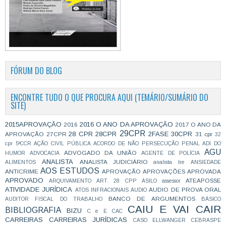
FÓRUM DO BLOG
ENCONTRE TUDO O QUE PROCURA AQUI (TEMÁRIO/SUMÁRIO DO
SITE)
2015APROVAÇÃO
2016 O ANO DA APROVAÇÃO
2016
2017 O ANO DA
29CPR
28 CPR
28CPR
2FASE
30CPR
APROVAÇÃO
27CPR
31 cpr
32
cpr
5ªCCR
AÇÃO CIVIL PÚBLICA
ACORDO DE NÃO PERSECUÇÃO PENAL
ADI DO
AGU
ADVOGADO DA UNIÃO
HUMOR
ADVOCACIA
AGENTE DE POLÍCIA
ANALISTA
ANALISTA JUDICIÁRIO
ALIMENTOS
analista tre
ANSIEDADE
AOS ESTUDOS
ANTICRIME
APROVAÇÃO
APROVAÇÕES
APROVADA
APROVADO
ATEAPOSSE
ARQUIVAMENTO
ART. 28 CPP
ASILO
assessor
ATIVIDADE JURÍDICA
AUDIO DE PROVA ORAL
ATOS INFRACIONAIS
ÁUDIO
BANCO DE ARGUMENTOS
AUDITOR FISCAL DO TRABALHO
BÁSICO
CAIU E VAI CAIR
BIBLIOGRAFIA
BIZU
C e E
CAC
CARREIRAS
CARREIRAS JURÍDICAS
CASO ELLWANGER
CEBRASPE