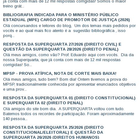
já conta com mais de 12 mil respostas corrigidas! Somos o maior
treino grát...
BIBLIOGRAFIA INDICADA PARA O MINISTÉRIO PÚBLICO
ESTADUAL (MPE) CARGO DE PROMOTOR DE JUSTIÇA (2026)
Olá concursandos e leitores do blog, Um dos temas mais pedidos por
vocês e ao qual mais fico atento é a sugestão bibliográfica , isso
porq...
RESPOSTA DA SUPERQUARTA 27/2026 (DIREITO CIVIL) E
QUESTÃO DA SUPERQUARTA 28/2026 (DIREITO PENAL)
Olá meus amigos, como vão? Prof. Eduardo aqui com vocês. Dia da
nossa Superquarta, que já conta com mais de 12 mil respostas
corrigidas! So...
MPSP - PROVA ATÍPICA, NOTA DE CORTE MAIS BAIXA!
Olá meus amigos, tudo bem? Bom dia! Ontem tivemos a prova do
MPSP, tradicionalmente conhecida por apresentar enunciados objetivos
e uma prov...
RESPOSTA DA SUPERQUARTA 01 (DIREITO CONSTITUCIONAL)
E SUPERQUARTA 02 (DIREITO PENAL)
Olá amigos do site bom dia. A SUPERQUARTA voltou com tudo.
Batemos todos os recordes de participação. Foram aproximadamente
140 pessoa...
RESPOSTA DA SUPERQUARTA 25/2026 (DIREITO
CONSTITUCIONAL/ELEITORAL) E QUESTÃO DA
SUPERQUARTA 26/2026 (DIREITOS HUMANOS)