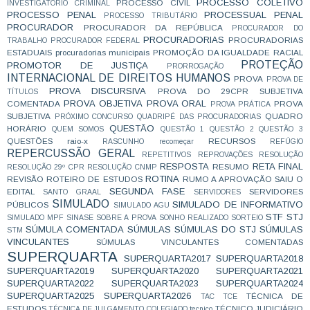
PROCESSO COLETIVO
PROCESSO CIVIL
INVESTIGATÓRIO CRIMINAL
PROCESSO PENAL
PROCESSUAL PENAL
PROCESSO TRIBUTÁRIO
PROCURADOR
PROCURADOR DA REPÚBLICA
PROCURADOR DO
PROCURADORIAS
PROCURADORIAS
TRABALHO
PROCURADOR FEDERAL
ESTADUAIS
procuradorias municipais
PROMOÇÃO DA IGUALDADE RACIAL
PROTEÇÃO
PROMOTOR DE JUSTIÇA
PRORROGAÇÃO
INTERNACIONAL DE DIREITOS HUMANOS
PROVA
PROVA DE
PROVA DISCURSIVA
PROVA DO 29CPR SUBJETIVA
TÍTULOS
PROVA OBJETIVA
PROVA ORAL
COMENTADA
PROVA
PROVA PRÁTICA
SUBJETIVA
QUADRO
PRÓXIMO CONCURSO
QUADRIPÉ DAS PROCURADORIAS
QUESTÃO
HORÁRIO
QUEM SOMOS
QUESTÃO 1
QUESTÃO 2
QUESTÃO 3
QUESTÕES
raio-x
RECURSOS
RASCUNHO
recomeçar
REFÚGIO
REPERCUSSÃO GERAL
REPETITIVOS
REPROVAÇÕES
RESOLUÇÃO
RESPOSTA
RETA FINAL
RESUMO
RESOLUÇÃO 29º CPR
RESOLUÇÃO CNMP
ROTINA
REVISÃO
ROTEIRO DE ESTUDOS
RUMO A APROVAÇÃO
SAIU O
SEGUNDA FASE
EDITAL
SERVIDORES
SANTO GRAAL
SERVIDORES
SIMULADO
SIMULADO DE INFORMATIVO
PÚBLICOS
SIMULADO AGU
STF
STJ
SIMULADO MPF
SINASE
SOBRE A PROVA
SONHO REALIZADO
SORTEIO
SÚMULA COMENTADA
SÚMULAS
SÚMULAS DO STJ
SÚMULAS
STM
VINCULANTES
SÚMULAS VINCULANTES COMENTADAS
SUPERQUARTA
SUPERQUARTA2017
SUPERQUARTA2018
SUPERQUARTA2019
SUPERQUARTA2020
SUPERQUARTA2021
SUPERQUARTA2022
SUPERQUARTA2023
SUPERQUARTA2024
SUPERQUARTA2025
SUPERQUARTA2026
TÉCNICA DE
TAC
TCE
ESTUDOS
TÉCNICO JUDICIÁRIO
TÉCNICA DE JULGAMENTO COLEGIADO
tecnico