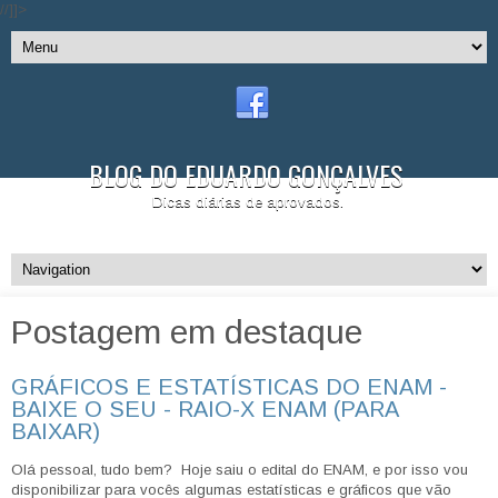
//]]>
BLOG DO EDUARDO GONÇALVES
Dicas diárias de aprovados.
Postagem em destaque
GRÁFICOS E ESTATÍSTICAS DO ENAM -
BAIXE O SEU - RAIO-X ENAM (PARA
BAIXAR)
Olá pessoal, tudo bem? Hoje saiu o edital do ENAM, e por isso vou
disponibilizar para vocês algumas estatísticas e gráficos que vão