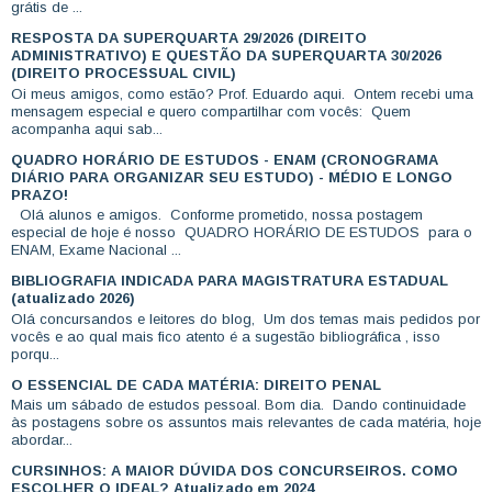
grátis de ...
RESPOSTA DA SUPERQUARTA 29/2026 (DIREITO
ADMINISTRATIVO) E QUESTÃO DA SUPERQUARTA 30/2026
(DIREITO PROCESSUAL CIVIL)
Oi meus amigos, como estão? Prof. Eduardo aqui. Ontem recebi uma
mensagem especial e quero compartilhar com vocês: Quem
acompanha aqui sab...
QUADRO HORÁRIO DE ESTUDOS - ENAM (CRONOGRAMA
DIÁRIO PARA ORGANIZAR SEU ESTUDO) - MÉDIO E LONGO
PRAZO!
Olá alunos e amigos. Conforme prometido, nossa postagem
especial de hoje é nosso QUADRO HORÁRIO DE ESTUDOS para o
ENAM, Exame Nacional ...
BIBLIOGRAFIA INDICADA PARA MAGISTRATURA ESTADUAL
(atualizado 2026)
Olá concursandos e leitores do blog, Um dos temas mais pedidos por
vocês e ao qual mais fico atento é a sugestão bibliográfica , isso
porqu...
O ESSENCIAL DE CADA MATÉRIA: DIREITO PENAL
Mais um sábado de estudos pessoal. Bom dia. Dando continuidade
às postagens sobre os assuntos mais relevantes de cada matéria, hoje
abordar...
CURSINHOS: A MAIOR DÚVIDA DOS CONCURSEIROS. COMO
ESCOLHER O IDEAL? Atualizado em 2024