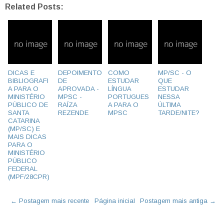
Related Posts:
DICAS E
DEPOIMENTO
COMO
MP/SC - O
BIBLIOGRAFI
DE
ESTUDAR
QUE
A PARA O
APROVADA -
LÍNGUA
ESTUDAR
MINISTÉRIO
MPSC -
PORTUGUES
NESSA
PÚBLICO DE
RAÍZA
A PARA O
ÚLTIMA
SANTA
REZENDE
MPSC
TARDE/NITE?
CATARINA
(MP/SC) E
MAIS DICAS
PARA O
MINISTÉRIO
PÚBLICO
FEDERAL
(MPF/28CPR)
← Postagem mais recente
Página inicial
Postagem mais antiga →