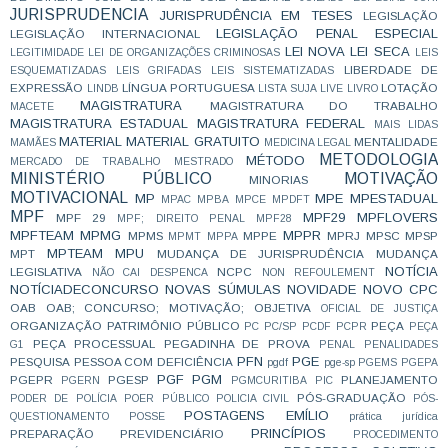
JURISPRUDENCIA
JURISPRUDÊNCIA EM TESES
LEGISLAÇÃO
LEGISLAÇÃO PENAL ESPECIAL
LEGISLAÇÃO INTERNACIONAL
LEI NOVA
LEI SECA
LEGITIMIDADE
LEI DE ORGANIZAÇÕES CRIMINOSAS
LEIS
LIBERDADE DE
ESQUEMATIZADAS
LEIS GRIFADAS
LEIS SISTEMATIZADAS
EXPRESSÃO
LÍNGUA PORTUGUESA
LOTAÇÃO
LINDB
LISTA SUJA
LIVE
LIVRO
MAGISTRATURA
MAGISTRATURA DO TRABALHO
MACETE
MAGISTRATURA ESTADUAL
MAGISTRATURA FEDERAL
MAIS LIDAS
MATERIAL
MATERIAL GRATUITO
MENTALIDADE
MAMÃES
MEDICINA LEGAL
METODOLOGIA
MÉTODO
MERCADO DE TRABALHO
MESTRADO
MINISTÉRIO PÚBLICO
MOTIVAÇÃO
MINORIAS
MOTIVACIONAL
MP
MPE
MPESTADUAL
MPAC
MPBA
MPCE
MPDFT
MPF
MPF29
MPFLOVERS
MPF 29
MPF; DIREITO PENAL
MPF28
MPFTEAM
MPMG
MPPR
MPMS
MPPE
MPRJ
MPSC
MPSP
MPMT
MPPA
MPTEAM
MPU
MPT
MUDANÇA DE JURISPRUDÊNCIA
MUDANÇA
NOTÍCIA
LEGISLATIVA
NCPC
NÃO CAI DESPENCA
NON REFOULEMENT
NOTÍCIADECONCURSO
NOVAS SÚMULAS
NOVIDADE
NOVO CPC
OAB
OAB; CONCURSO; MOTIVAÇÃO;
OBJETIVA
OFICIAL DE JUSTIÇA
ORGANIZAÇÃO
PATRIMÔNIO PÚBLICO
PEÇA
PC
PC/SP
PCDF
PCPR
PEÇA
PEÇA PROCESSUAL
PEGADINHA DE PROVA
G1
PENAL
PENALIDADES
PFN
PGE
PESQUISA
PESSOA COM DEFICIÊNCIA
pgdf
pge-sp
PGEMS
PGEPA
PGF
PGM
PGEPR
PGESP
PLANEJAMENTO
PGERN
PGMCURITIBA
PIC
PÓS-GRADUAÇÃO
PODER DE POLÍCIA
POER PÚBLICO
POLICIA CIVIL
PÓS-
POSTAGENS EMÍLIO
QUESTIONAMENTO
POSSE
prática jurídica
PRINCÍPIOS
PREPARAÇÃO
PREVIDENCIÁRIO
PROCEDIMENTO