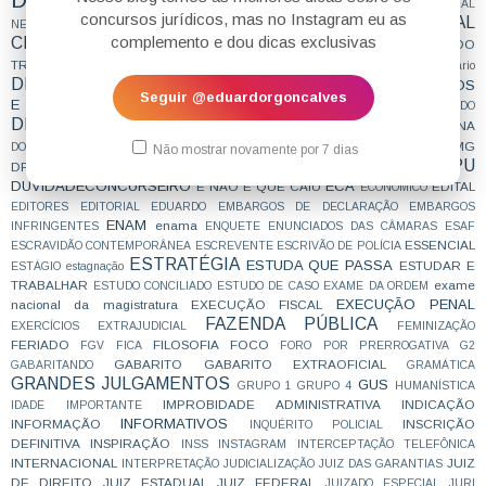
DIREITO PENAL INDÍGENA
DIREITO PENAL
concursos jurídicos, mas no Instagram eu as
DIREITO PROCESSUAL
DIREITO PREVIDENCIÁRIO
NEGOCIAL
complemento e dou dicas exclusivas
CIVIL
DIREITO PROCESSUAL COLETIVO
DIREITO PROCESSUAL DO
DIREITO PROCESSUAL PENAL
TRABALHO
direito sanitário
DIREITO TRIBUTÁRIO
DIREITOS DIFUSOS
DIREITO URBANÍSTICO
Seguir @eduardorgoncalves
E COLETIVOS
DIREITOS DO CONCURSEIRO
DIREITOS DO CONTRATADO
DIREITOS HUMANOS
DIRETO AO PONTO
DOUTRINA
DISSERTAÇÃO
DPE
DPDF
DPEAL
DPEAP
DPECE
DPEMA
DPEMG
DOWNLOAD
DPEAM
Não mostrar novamente por 7 dias
DPU
DPEPE
DPEPR
DPERJ
DPERO
DPERS
DPESP
DPESC
DPF
DUVIDADECONCURSEIRO
ECA
E NÃO É QUE CAIU
EDITAL
ECONOMICO
EDITORES
EDITORIAL
EDUARDO
EMBARGOS DE DECLARAÇÃO
EMBARGOS
ENAM
enama
INFRINGENTES
ENQUETE
ENUNCIADOS DAS CÂMARAS
ESAF
ESSENCIAL
ESCRAVIDÃO CONTEMPORÂNEA
ESCREVENTE
ESCRIVÃO DE POLÍCIA
ESTRATÉGIA
ESTUDA QUE PASSA
ESTUDAR E
ESTÁGIO
estagnação
TRABALHAR
exame
ESTUDO CONCILIADO
ESTUDO DE CASO
EXAME DA ORDEM
EXECUÇÃO PENAL
nacional da magistratura
EXECUÇÃO FISCAL
FAZENDA PÚBLICA
EXERCÍCIOS
EXTRAJUDICIAL
FEMINIZAÇÃO
FERIADO
FILOSOFIA
FOCO
FGV
FICA
FORO POR PRERROGATIVA
G2
GABARITO
GABARITO EXTRAOFICIAL
GABARITANDO
GRAMÁTICA
GRANDES JULGAMENTOS
GUS
GRUPO 1
GRUPO 4
HUMANÍSTICA
IMPROBIDADE ADMINISTRATIVA
INDICAÇÃO
IDADE
IMPORTANTE
INFORMATIVOS
INFORMAÇÃO
INSCRIÇÃO
INQUÉRITO POLICIAL
DEFINITIVA
INSPIRAÇÃO
INSS
INSTAGRAM
INTERCEPTAÇÃO TELEFÔNICA
INTERNACIONAL
JUIZ
INTERPRETAÇÃO
JUDICIALIZAÇÃO
JUIZ DAS GARANTIAS
DE DIREITO
JUIZ ESTADUAL
JUIZ FEDERAL
JUIZADO ESPECIAL
JURI