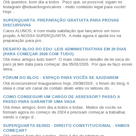
Olá queridos, bom dia a todos. Peço que, se possível, sigam no
Instagram @eduardorgoncalves - muito conteúdo legal para vocês!
Hoje ...
SUPERQUARTA: PREPARAÇÃO GRATUITA PARA PROVAS
DISCURSIVAS
Caros ALUNOS, é com muita satisfação que lançamos um novo
projeto, A NOSSA SUPERQUARTA. A meta agora é ajudá-los na
preparação para pro...
DESAFIO BLOG DO EDU: LEIS ADMINISTRATIVAS EM 20 DIAS
(PARA COMEÇAR 2026 COM TUDO)
Olá meus amigos tudo bem? O mais clássico desafio de lei seca do
país já tem data para começar: dia 05/01/2026. Por que eu faço esses
desa...
FÓRUM DO BLOG - ESPAÇO PARA VOCÊS SE AJUDAREM
Olá #concurseiros! Inauguramos hoje, 20/08/2019 , o fórum do blog. A
ideia é criar um canal de contato direto entre os leitores do ...
COMO CONSEGUIR UM CARGO DE ASSESSOR? PASSO A
PASSO PARA GARANTIR UMA VAGA
Olá meus amigos, bom dia a todos e todas. Muitos de vocês se
formam agora no começo de 2024 e precisam começar a trabalhar,
sendo o cargo d...
SUPERQUARTA 01/2021 - DIREITO CONSTITUCIONAL - VAMOS
COMEÇAR?
Olá amigos bom dia a todos. Hoje é dia de retomar as