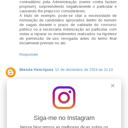
contraditório pela Administração (venire contra factum
proprium), surpreendendo negativamente o particular e
causando-lhe prejuízos consideráveis;
A título de exemplo, pode-se citar a necessidade de
nomeação de candidatos aprovados dentro do número
de vagas durante o prazo de validade do concurso
público ou a necessária indenização ao particular, com
vistas a reparar os investimentos realizados na hipótese
de permissão de uso revogada antes do termo final
inicialmente previsto no ato.
Responder
Blenda Henriques
12 de dezembro de 2019 às 21:10
O princípio da proteção à confiança deriva diretamente
✕
de um dos princípios basilares do Direito Administrativo,
o da segurança jurídica.
Tal princípio desdobra-se em duas vertentes: proteção
do Estado em face ao particular, podendo usufruir de
suas prerrogativas, desde que embasadas na lei; e
proteção do particular contra as ingerências da
Administração Pública. Ou seja, o particular tem
Siga-me no Instagram
legalmente garantidos seus direitos e pode confiar que
os exercerá conforme suas expectativas.
Nesse blog temos as melhores dicas sobre os
A obtenção de uma licença administrativa, desde que