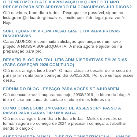
O TEMPO MÉDIO ATÉ A APROVAÇÃO = QUANTO TEMPO
PRECISO PARA SER APROVADO EM CONCURSOS JURÍDICOS?
Olá queridos, bom dia a todos. Peço que, se possível, sigam no
Instagram @eduardorgoncalves - muito conteúdo legal para vocês!
Hoje ...
SUPERQUARTA: PREPARAÇÃO GRATUITA PARA PROVAS
DISCURSIVAS
Caros ALUNOS, é com muita satisfação que lançamos um novo
projeto, A NOSSA SUPERQUARTA. A meta agora é ajudá-los na
preparação para pro...
DESAFIO BLOG DO EDU: LEIS ADMINISTRATIVAS EM 20 DIAS
(PARA COMEÇAR 2026 COM TUDO)
Olá meus amigos tudo bem? O mais clássico desafio de lei seca do
país já tem data para começar: dia 05/01/2026. Por que eu faço esses
desa...
FÓRUM DO BLOG - ESPAÇO PARA VOCÊS SE AJUDAREM
Olá #concurseiros! Inauguramos hoje, 20/08/2019 , o fórum do blog. A
ideia é criar um canal de contato direto entre os leitores do ...
COMO CONSEGUIR UM CARGO DE ASSESSOR? PASSO A
PASSO PARA GARANTIR UMA VAGA
Olá meus amigos, bom dia a todos e todas. Muitos de vocês se
formam agora no começo de 2024 e precisam começar a trabalhar,
sendo o cargo d...
SUPERQUARTA 01/2021 - DIREITO CONSTITUCIONAL - VAMOS