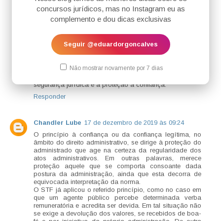
cumpridos os requisitos legais para obte-la, é ato
concursos jurídicos, mas no Instagram eu as
vinculado e exemplo de aplicabilidade do princípio da
complemento e dou dicas exclusivas
proteção à confiança, já que o indivíduo não poderá ter
sua licença negada ao mero arbítrio da Administração
Pública.
Seguir @eduardorgoncalves
Outro exemplo é a obtenção de aposentadoria, quando
observados todos os critérios descritos em lei. O INSS,
órgão da Administração Pública deverá conceder tal
Não mostrar novamente por 7 dias
direito ao particular após análise prévia, não podendo
nega-lo, sob pena de inobservância ao principio da
segurança jurídica e à proteção à confiança.
Responder
Chandler Lube
17 de dezembro de 2019 às 09:24
O princípio à confiança ou da confiança legítima, no
âmbito do direito administrativo, se dirige à proteção do
administrado que age na certeza da regularidade dos
atos administrativos. Em outras palavras, merece
proteção aquele que se comporta consoante dada
postura da administração, ainda que esta decorra de
equivocada interpretação da norma.
O STF já aplicou o referido princípio, como no caso em
que um agente público percebe determinada verba
remuneratória e acredita ser devida. Em tal situação não
se exige a devolução dos valores, se recebidos de boa-