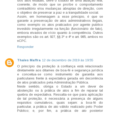
dos atos estatais, deve o Estado ter uma atuação leal,
coerente, de modo que se proíbe o comportamento
contraditório e/ou mudanças abruptas de direção, com
o objetivo de preservar a paz e a tranquilidade social.
Assim, em homenagem a esse principio, é que se
garante a preservação de atos administrativos ilegais,
como exemplo os atos praticados por agente publico
investido irregularmente na função (funcionário de fato),
embora eivados de vício quanto à competência. Outros
exemplos são os art. 927, §§ 3º e 4º e art. 985, ambos no
nCPC.
Responder
Thales Maffra
12 de dezembro de 2019 às 19:55
O princípio da proteção à confiança está relacionado
diretamente aos ditames de boa-fé e segurança jurídica
e conceitua-se como instrumento de garantia aos
particulares frente à expectativa gerada em decorrência
de atos praticados pela Administração Pública.
Neste sentido, obriga o Estado a um dever de
abstenção ou à prática de atos a fim de reparar tal
quebra de expectativa. Ressalta-se que para aplicação
de tal proteção, é necessária a presença de alguns
requisitos cumulativos, quais sejam: a boa-fé do
particular, a prática de ato válido realizado pelo Poder
Público; e, por fim, a prática de ato posterior