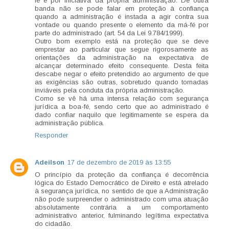
fé e por iniciativa da própria administração. De outra
banda não se pode falar em proteção à confiança
quando a administração é instada a agir contra sua
vontade ou quando presente o elemento da má-fé por
parte do administrado (art. 54 da Lei 9.784/1999).
Outro bom exemplo está na proteção que se deve
emprestar ao particular que segue rigorosamente as
orientações da administração na expectativa de
alcançar determinado efeito consequente. Desta feita
descabe negar o efeito pretendido ao argumento de que
as exigências são outras, sobretudo quando tornadas
inviáveis pela conduta da própria administração.
Como se vê há uma intensa relação com segurança
jurídica a boa-fé, sendo certo que ao administrado é
dado confiar naquilo que legitimamente se espera da
administração pública.
Responder
Adeilson
17 de dezembro de 2019 às 13:55
O princípio da proteção da confiança é decorrência
lógica do Estado Democrático de Direito e está atrelado
à segurança jurídica, no sentido de que a Administração
não pode surpreender o administrado com uma atuação
absolutamente contrária a um comportamento
administrativo anterior, fulminando legítima expectativa
do cidadão.