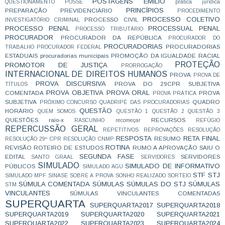
POSTAGENS EMÍLIO
QUESTIONAMENTO
POSSE
prática jurídica
PRINCÍPIOS
PREPARAÇÃO
PREVIDENCIÁRIO
PROCEDIMENTO
PROCESSO COLETIVO
PROCESSO CIVIL
INVESTIGATÓRIO CRIMINAL
PROCESSO PENAL
PROCESSUAL PENAL
PROCESSO TRIBUTÁRIO
PROCURADOR
PROCURADOR DA REPÚBLICA
PROCURADOR DO
PROCURADORIAS
PROCURADORIAS
TRABALHO
PROCURADOR FEDERAL
ESTADUAIS
procuradorias municipais
PROMOÇÃO DA IGUALDADE RACIAL
PROTEÇÃO
PROMOTOR DE JUSTIÇA
PRORROGAÇÃO
INTERNACIONAL DE DIREITOS HUMANOS
PROVA
PROVA DE
PROVA DISCURSIVA
PROVA DO 29CPR SUBJETIVA
TÍTULOS
PROVA OBJETIVA
PROVA ORAL
COMENTADA
PROVA
PROVA PRÁTICA
SUBJETIVA
QUADRO
PRÓXIMO CONCURSO
QUADRIPÉ DAS PROCURADORIAS
QUESTÃO
HORÁRIO
QUEM SOMOS
QUESTÃO 1
QUESTÃO 2
QUESTÃO 3
QUESTÕES
raio-x
RECURSOS
RASCUNHO
recomeçar
REFÚGIO
REPERCUSSÃO GERAL
REPETITIVOS
REPROVAÇÕES
RESOLUÇÃO
RESPOSTA
RETA FINAL
RESUMO
RESOLUÇÃO 29º CPR
RESOLUÇÃO CNMP
ROTINA
REVISÃO
ROTEIRO DE ESTUDOS
RUMO A APROVAÇÃO
SAIU O
SEGUNDA FASE
EDITAL
SERVIDORES
SANTO GRAAL
SERVIDORES
SIMULADO
SIMULADO DE INFORMATIVO
PÚBLICOS
SIMULADO AGU
STF
STJ
SIMULADO MPF
SINASE
SOBRE A PROVA
SONHO REALIZADO
SORTEIO
SÚMULA COMENTADA
SÚMULAS
SÚMULAS DO STJ
SÚMULAS
STM
VINCULANTES
SÚMULAS VINCULANTES COMENTADAS
SUPERQUARTA
SUPERQUARTA2017
SUPERQUARTA2018
SUPERQUARTA2019
SUPERQUARTA2020
SUPERQUARTA2021
SUPERQUARTA2022
SUPERQUARTA2023
SUPERQUARTA2024