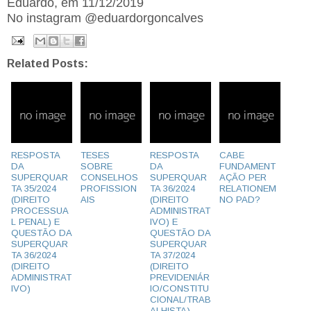
Eduardo, em 11/12/2019
No instagram @eduardorgoncalves
Related Posts:
RESPOSTA
TESES
RESPOSTA
CABE
DA
SOBRE
DA
FUNDAMENT
SUPERQUAR
CONSELHOS
SUPERQUAR
AÇÃO PER
TA 35/2024
PROFISSION
TA 36/2024
RELATIONEM
(DIREITO
AIS
(DIREITO
NO PAD?
PROCESSUA
ADMINISTRAT
L PENAL) E
IVO) E
QUESTÃO DA
QUESTÃO DA
SUPERQUAR
SUPERQUAR
TA 36/2024
TA 37/2024
(DIREITO
(DIREITO
ADMINISTRAT
PREVIDENIÁR
IVO)
IO/CONSTITU
CIONAL/TRAB
ALHISTA)