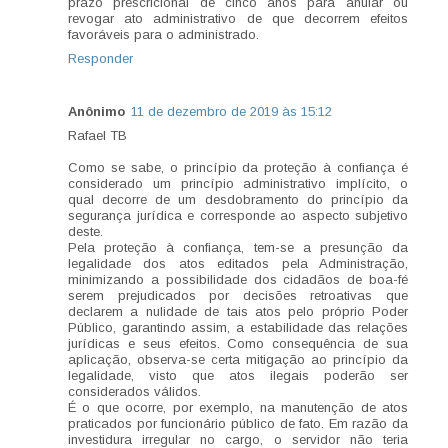
prazo prescricional de cinco anos para anular ou
revogar ato administrativo de que decorrem efeitos
favoráveis para o administrado.
Responder
Anônimo
11 de dezembro de 2019 às 15:12
Rafael TB
Como se sabe, o princípio da proteção à confiança é
considerado um princípio administrativo implícito, o
qual decorre de um desdobramento do princípio da
segurança jurídica e corresponde ao aspecto subjetivo
deste.
Pela proteção à confiança, tem-se a presunção da
legalidade dos atos editados pela Administração,
minimizando a possibilidade dos cidadãos de boa-fé
serem prejudicados por decisões retroativas que
declarem a nulidade de tais atos pelo próprio Poder
Público, garantindo assim, a estabilidade das relações
jurídicas e seus efeitos. Como consequência de sua
aplicação, observa-se certa mitigação ao princípio da
legalidade, visto que atos ilegais poderão ser
considerados válidos.
É o que ocorre, por exemplo, na manutenção de atos
praticados por funcionário público de fato. Em razão da
investidura irregular no cargo, o servidor não teria