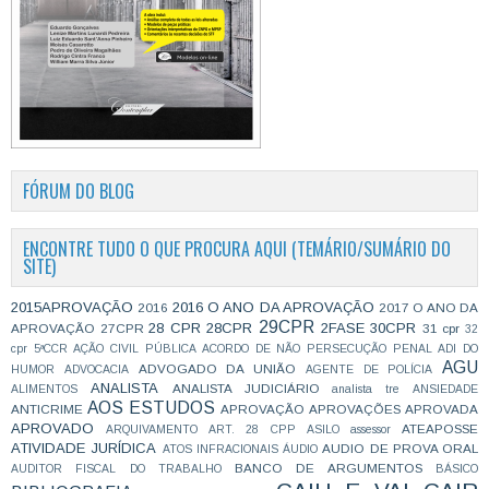
FÓRUM DO BLOG
ENCONTRE TUDO O QUE PROCURA AQUI (TEMÁRIO/SUMÁRIO DO
SITE)
2015APROVAÇÃO
2016 O ANO DA APROVAÇÃO
2016
2017 O ANO DA
29CPR
28 CPR
28CPR
2FASE
30CPR
APROVAÇÃO
27CPR
31 cpr
32
cpr
5ªCCR
AÇÃO CIVIL PÚBLICA
ACORDO DE NÃO PERSECUÇÃO PENAL
ADI DO
AGU
ADVOGADO DA UNIÃO
HUMOR
ADVOCACIA
AGENTE DE POLÍCIA
ANALISTA
ANALISTA JUDICIÁRIO
ALIMENTOS
analista tre
ANSIEDADE
AOS ESTUDOS
ANTICRIME
APROVAÇÃO
APROVAÇÕES
APROVADA
APROVADO
ATEAPOSSE
ARQUIVAMENTO
ART. 28 CPP
ASILO
assessor
ATIVIDADE JURÍDICA
AUDIO DE PROVA ORAL
ATOS INFRACIONAIS
ÁUDIO
BANCO DE ARGUMENTOS
AUDITOR FISCAL DO TRABALHO
BÁSICO