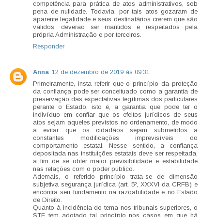
competência para prática de atos administrativos, sob
pena de nulidade. Todavia, por tais atos gozaram de
aparente legalidade e seus destinatários crerem que são
válidos, deverão ser mantidos e respeitados pela
própria Administração e por terceiros.
Responder
Anna
12 de dezembro de 2019 às 09:31
Primeiramente, insta referir que o princípio da proteção
da confiança pode ser conceituado como a garantia de
preservação das expectativas legítimas dos particulares
perante o Estado, isto é, a garantia que pode ter o
indivíduo em confiar que os efeitos jurídicos de seus
atos sejam aqueles previstos no ordenamento, de modo
a evitar que os cidadãos sejam submetidos a
constantes modificações imprevisíveis do
comportamento estatal. Nesse sentido, a confiança
depositada nas instituições estatais deve ser respeitada,
a fim de se obter maior previsibilidade e estabilidade
nas relações com o poder público.
Ademais, o referido princípio trata-se de dimensão
subjetiva segurança jurídica (art. 5º, XXXVI da CRFB) e
encontra seu fundamento na razoabilidade e no Estado
de Direito.
Quanto à incidência do tema nos tribunais superiores, o
STF tem adotado tal princípio nos casos em que há