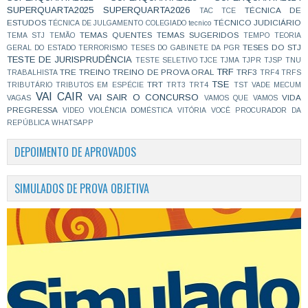
SUPERQUARTA2025
SUPERQUARTA2026
TÉCNICA DE
TAC
TCE
ESTUDOS
TÉCNICO JUDICIÁRIO
TÉCNICA DE JULGAMENTO COLEGIADO
tecnico
TEMAS QUENTES
TEMAS SUGERIDOS
TEMA STJ
TEMÃO
TEMPO
TEORIA
TESES DO STJ
GERAL DO ESTADO
TERRORISMO
TESES DO GABINETE DA PGR
TESTE DE JURISPRUDÊNCIA
TESTE SELETIVO
TJCE
TJMA
TJPR
TJSP
TNU
TRF
TRE
TREINO
TREINO DE PROVA ORAL
TRF3
TRABALHISTA
TRF4
TRFS
TSE
TRT
TRIBUTÁRIO
TRIBUTOS EM ESPÉCIE
TRT3
TRT4
TST
VADE MECUM
VAI CAIR
VAI SAIR O CONCURSO
VIDA
VAGAS
VAMOS QUE VAMOS
PREGRESSA
VIDEO
VIOLÊNCIA DOMÉSTICA
VITÓRIA
VOCÊ PROCURADOR DA
REPÚBLICA
WHATSAPP
DEPOIMENTO DE APROVADOS
SIMULADOS DE PROVA OBJETIVA