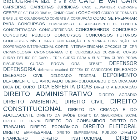
CAIU E VAI CAIR
BIBLIOGRAFIA
BIZU
C e E
CAC
CARREIRAS
CARREIRAS JURÍDICAS
CASO ELLWANGER
CEBRASPE
CESPE
COACHING
CNMP
CF
CF EM 20 DIAS
cnj
COACH
CÓDIGO DE TRÂNSITO
COMO SE PREPARAR
BRASILEIRO
COLABORAÇÃO
COMBATE À CORRUPÇÃO
PARA CONCURSOS
COMPROMISSO DE AJUSTAMENTO DE CONDUTA
CONCURSEIROS
CONCURSO
CONCENTRAÇÃO
CONCURFRIENDS
CONCURSO PÚBLICO
CONCURSOS
CONCURSOS FUTUROS
CONCURSOS NÍVEL HARD
CONTRATAÇÃO TEMPORÁRIA
CONVENÇÃO 169
CORTE INTERAMERICANA
CPC2015
COOPERAÇÃO INTERNACIONAL
CPI
CPR
CRIMINOLOGIA
CRONOGRAMA
CURSO
CTB
CURIOSIDADES
CURSINHO
CURSO ESTUDO DE CASO - TRF4
CURSO PARA A SUBJETIVA
CURSO PROVA
DEFENSOR
CURSO PROVA ORAL
DISCURSIVA
DEBATE
DEFENSORIA
DELEGADO
defensoria estadual
DEFESA DE CANDIDATOS
DEPOIMENTO
DELEGADO CIVIL
DELEGADO FEDERAL
DEPOIMENTO DE APROVADO
DESAFIOBLOGDOEDU
DICA
DICA AGU
DICA ESPERTA
DICAS
DICA DE OURO
DIREITO A EDUCAÇÃO
DIREITO ADMINISTRATIVO
DIREITO AGRÁRIO
DIREITO
DIREITO AMBIENTAL
DIREITO CIVIL
CONSTITUCIONAL
DIREITO DA CRIANÇA E DO
ADOLESCENTE
DIREITO DA SAÚDE
DIREITO DA SEGURIDADE SOCIAL
DIREITO DO CONSUMIDOR
DIREITO DO
DIREITO DE ENSINO
DIREITO ELEITORAL
TRABALHO
DIREITO ECONÔMICO
DIREITO EMPRESARIAL
DIREITO
DIREITO EMPRESARIAL PÚBLICO
DIREITO
FINANCEIRO
DIREITO INSTITUCIONAL