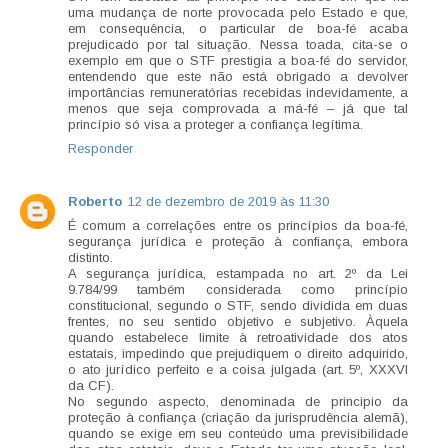
uma mudança de norte provocada pelo Estado e que,
em consequência, o particular de boa-fé acaba
prejudicado por tal situação. Nessa toada, cita-se o
exemplo em que o STF prestigia a boa-fé do servidor,
entendendo que este não está obrigado a devolver
importâncias remuneratórias recebidas indevidamente, a
menos que seja comprovada a má-fé – já que tal
princípio só visa a proteger a confiança legítima.
Responder
Roberto
12 de dezembro de 2019 às 11:30
É comum a correlações entre os princípios da boa-fé,
segurança jurídica e proteção à confiança, embora
distinto.
A segurança jurídica, estampada no art. 2º da Lei
9.784/99 também considerada como princípio
constitucional, segundo o STF, sendo dividida em duas
frentes, no seu sentido objetivo e subjetivo. Àquela
quando estabelece limite à retroatividade dos atos
estatais, impedindo que prejudiquem o direito adquirido,
o ato jurídico perfeito e a coisa julgada (art. 5º, XXXVI
da CF).
No segundo aspecto, denominada de principio da
proteção à confiança (criação da jurisprudência alemã),
quando se exige em seu conteúdo uma previsibilidade