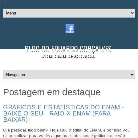
//]]>
BLOG DO EDUARDO GONÇALVES
Dicas diárias de aprovados.
Postagem em destaque
GRÁFICOS E ESTATÍSTICAS DO ENAM -
BAIXE O SEU - RAIO-X ENAM (PARA
BAIXAR)
Olá pessoal, tudo bem? Hoje saiu o edital do ENAM, e por isso vou
disponibilizar para vocês algumas estatísticas e gráficos que vão