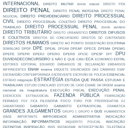
INTERNACIONAL
DIREITO MILITAR
direito notarial
DIREITO PEN
DIREITO PENAL
DIREITO PENAL INDÍGENA
DIREITO PENAL
DIREITO PROCESSUAL
DIREITO PREVIDENCIÁRIO
NEGOCIAL
CIVIL
DIREITO PROCESSUAL COLETIVO
DIREITO PROCESSUAL DO
DIREITO PROCESSUAL PENAL
TRABALHO
direito sanitário
DIREITO TRIBUTÁRIO
DIREITOS DIFUSOS
DIREITO URBANÍSTICO
E COLETIVOS
DIREITOS DO CONCURSEIRO
DIREITOS DO CONTRATADO
DIREITOS HUMANOS
DIRETO AO PONTO
DOUTRINA
DISSERTAÇÃO
DPE
DPDF
DPEAL
DPEAP
DPECE
DPEMA
DPEMG
DOWNLOAD
DPEAM
DPU
DPEPE
DPEPR
DPERJ
DPERO
DPERS
DPESP
DPESC
DPF
DUVIDADECONCURSEIRO
ECA
E NÃO É QUE CAIU
EDITAL
ECONOMICO
EDITORES
EDITORIAL
EDUARDO
EMBARGOS DE DECLARAÇÃO
EMBARGOS
ENAM
enama
INFRINGENTES
ENQUETE
ENUNCIADOS DAS CÂMARAS
ESAF
ESSENCIAL
ESCRAVIDÃO CONTEMPORÂNEA
ESCREVENTE
ESCRIVÃO DE POLÍCIA
ESTRATÉGIA
ESTUDA QUE PASSA
ESTUDAR E
ESTÁGIO
estagnação
TRABALHAR
exame
ESTUDO CONCILIADO
ESTUDO DE CASO
EXAME DA ORDEM
EXECUÇÃO PENAL
nacional da magistratura
EXECUÇÃO FISCAL
FAZENDA PÚBLICA
EXERCÍCIOS
EXTRAJUDICIAL
FEMINIZAÇÃO
FERIADO
FILOSOFIA
FOCO
FGV
FICA
FORO POR PRERROGATIVA
G2
GABARITO
GABARITO EXTRAOFICIAL
GABARITANDO
GRAMÁTICA
GRANDES JULGAMENTOS
GUS
GRUPO 1
GRUPO 4
HUMANÍSTICA
IMPROBIDADE ADMINISTRATIVA
INDICAÇÃO
IDADE
IMPORTANTE
INFORMATIVOS
INFORMAÇÃO
INSCRIÇÃO
INQUÉRITO POLICIAL
DEFINITIVA
INSPIRAÇÃO
INSS
INSTAGRAM
INTERCEPTAÇÃO TELEFÔNICA