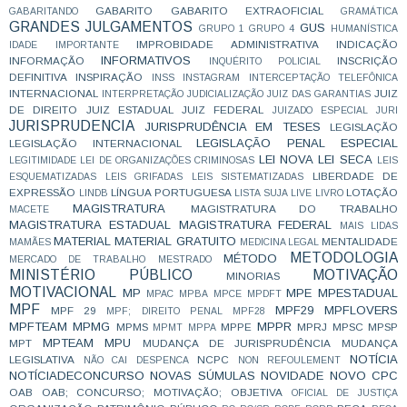
GABARITO
GABARITO EXTRAOFICIAL
GABARITANDO
GRAMÁTICA
GRANDES JULGAMENTOS
GUS
GRUPO 1
GRUPO 4
HUMANÍSTICA
IMPROBIDADE ADMINISTRATIVA
INDICAÇÃO
IDADE
IMPORTANTE
INFORMATIVOS
INFORMAÇÃO
INSCRIÇÃO
INQUÉRITO POLICIAL
DEFINITIVA
INSPIRAÇÃO
INSS
INSTAGRAM
INTERCEPTAÇÃO TELEFÔNICA
INTERNACIONAL
JUIZ
INTERPRETAÇÃO
JUDICIALIZAÇÃO
JUIZ DAS GARANTIAS
DE DIREITO
JUIZ ESTADUAL
JUIZ FEDERAL
JUIZADO ESPECIAL
JURI
JURISPRUDENCIA
JURISPRUDÊNCIA EM TESES
LEGISLAÇÃO
LEGISLAÇÃO PENAL ESPECIAL
LEGISLAÇÃO INTERNACIONAL
LEI NOVA
LEI SECA
LEGITIMIDADE
LEI DE ORGANIZAÇÕES CRIMINOSAS
LEIS
LIBERDADE DE
ESQUEMATIZADAS
LEIS GRIFADAS
LEIS SISTEMATIZADAS
EXPRESSÃO
LÍNGUA PORTUGUESA
LOTAÇÃO
LINDB
LISTA SUJA
LIVE
LIVRO
MAGISTRATURA
MAGISTRATURA DO TRABALHO
MACETE
MAGISTRATURA ESTADUAL
MAGISTRATURA FEDERAL
MAIS LIDAS
MATERIAL
MATERIAL GRATUITO
MENTALIDADE
MAMÃES
MEDICINA LEGAL
METODOLOGIA
MÉTODO
MERCADO DE TRABALHO
MESTRADO
MINISTÉRIO PÚBLICO
MOTIVAÇÃO
MINORIAS
MOTIVACIONAL
MP
MPE
MPESTADUAL
MPAC
MPBA
MPCE
MPDFT
MPF
MPF29
MPFLOVERS
MPF 29
MPF; DIREITO PENAL
MPF28
MPFTEAM
MPMG
MPPR
MPMS
MPPE
MPRJ
MPSC
MPSP
MPMT
MPPA
MPTEAM
MPU
MPT
MUDANÇA DE JURISPRUDÊNCIA
MUDANÇA
NOTÍCIA
LEGISLATIVA
NCPC
NÃO CAI DESPENCA
NON REFOULEMENT
NOTÍCIADECONCURSO
NOVAS SÚMULAS
NOVIDADE
NOVO CPC
OAB
OAB; CONCURSO; MOTIVAÇÃO;
OBJETIVA
OFICIAL DE JUSTIÇA