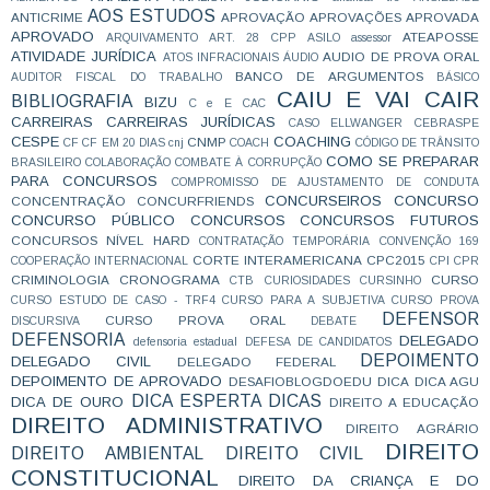
AOS ESTUDOS
ANTICRIME
APROVAÇÃO
APROVAÇÕES
APROVADA
APROVADO
ATEAPOSSE
ARQUIVAMENTO
ART. 28 CPP
ASILO
assessor
ATIVIDADE JURÍDICA
AUDIO DE PROVA ORAL
ATOS INFRACIONAIS
ÁUDIO
BANCO DE ARGUMENTOS
AUDITOR FISCAL DO TRABALHO
BÁSICO
CAIU E VAI CAIR
BIBLIOGRAFIA
BIZU
C e E
CAC
CARREIRAS
CARREIRAS JURÍDICAS
CASO ELLWANGER
CEBRASPE
CESPE
COACHING
CNMP
CF
CF EM 20 DIAS
cnj
COACH
CÓDIGO DE TRÂNSITO
COMO SE PREPARAR
BRASILEIRO
COLABORAÇÃO
COMBATE À CORRUPÇÃO
PARA CONCURSOS
COMPROMISSO DE AJUSTAMENTO DE CONDUTA
CONCURSEIROS
CONCURSO
CONCENTRAÇÃO
CONCURFRIENDS
CONCURSO PÚBLICO
CONCURSOS
CONCURSOS FUTUROS
CONCURSOS NÍVEL HARD
CONTRATAÇÃO TEMPORÁRIA
CONVENÇÃO 169
CORTE INTERAMERICANA
CPC2015
COOPERAÇÃO INTERNACIONAL
CPI
CPR
CRIMINOLOGIA
CRONOGRAMA
CURSO
CTB
CURIOSIDADES
CURSINHO
CURSO ESTUDO DE CASO - TRF4
CURSO PARA A SUBJETIVA
CURSO PROVA
DEFENSOR
CURSO PROVA ORAL
DISCURSIVA
DEBATE
DEFENSORIA
DELEGADO
defensoria estadual
DEFESA DE CANDIDATOS
DEPOIMENTO
DELEGADO CIVIL
DELEGADO FEDERAL
DEPOIMENTO DE APROVADO
DESAFIOBLOGDOEDU
DICA
DICA AGU
DICA ESPERTA
DICAS
DICA DE OURO
DIREITO A EDUCAÇÃO
DIREITO ADMINISTRATIVO
DIREITO AGRÁRIO
DIREITO
DIREITO AMBIENTAL
DIREITO CIVIL
CONSTITUCIONAL
DIREITO DA CRIANÇA E DO