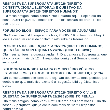
RESPOSTA DA SUPERQUARTA 25/2026 (DIREITO
CONSTITUCIONAL/ELEITORAL) E QUESTÃO DA
SUPERQUARTA 26/2026 (DIREITOS HUMANOS)
Oi meus amigos, como estão? Prof. Eduardo aqui. Hoje é dia da
nossa SUPERQUARTA, maior treino de discursivas do país. Reitero
que, o pro...
FÓRUM DO BLOG - ESPAÇO PARA VOCÊS SE AJUDAREM
Olá #concurseiros! Inauguramos hoje, 20/08/2019 , o fórum do blog. A
ideia é criar um canal de contato direto entre os leitores do ...
RESPOSTA DA SUPERQUARTA 26/2026 (DIREITOS HUMANOS) E
QUESTÃO DA SUPERQUARTA 27/2026 (DIREITO CIVIL)
Olá meus amigos, a quantas andam? Dia da nossa Superquarta, que
já conta com mais de 12 mil respostas corrigidas! Somos o maior
treino grát...
BIBLIOGRAFIA INDICADA PARA O MINISTÉRIO PÚBLICO
ESTADUAL (MPE) CARGO DE PROMOTOR DE JUSTIÇA (2026)
Olá concursandos e leitores do blog, Um dos temas mais pedidos por
vocês e ao qual mais fico atento é a sugestão bibliográfica , isso
porq...
RESPOSTA DA SUPERQUARTA 27/2026 (DIREITO CIVIL) E
QUESTÃO DA SUPERQUARTA 28/2026 (DIREITO PENAL)
Olá meus amigos, como vão? Prof. Eduardo aqui com vocês. Dia da
nossa Superquarta, que já conta com mais de 12 mil respostas
corrigidas! So...