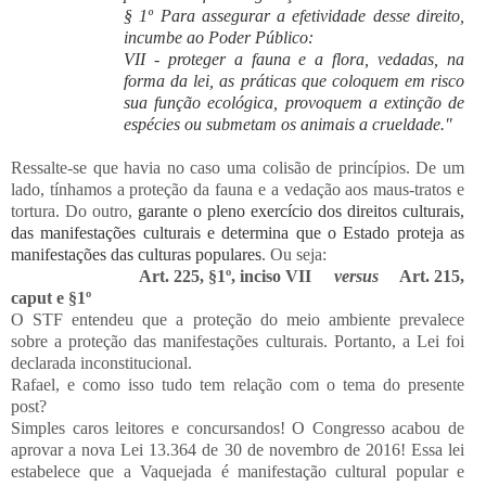
§ 1º Para assegurar a efetividade desse direito,
incumbe ao Poder Público:
VII - proteger a fauna e a flora, vedadas, na
forma da lei, as práticas que coloquem em risco
sua função ecológica, provoquem a extinção de
espécies ou submetam os animais a crueldade."
Ressalte-se que havia no caso uma colisão de princípios. De um
lado, tínhamos a proteção da fauna e a vedação aos maus-tratos e
tortura. Do outro,
garante o pleno exercício dos direitos culturais,
das manifestações culturais e determina que o Estado proteja as
manifestações das culturas populares
. Ou seja:
Art. 225, §1
º, inciso VII
versus
Art. 215,
caput e §1º
O STF entendeu que a proteção do meio ambiente prevalece
sobre a proteção das manifestações culturais. Portanto, a Lei foi
declarada inconstitucional.
Rafael, e como isso tudo tem relação com o tema do presente
post?
Simples caros leitores e concursandos! O Congresso acabou de
aprovar a nova Lei 13.364 de 30 de novembro de 2016! Essa lei
estabelece que a Vaquejada é manifestação cultural popular e