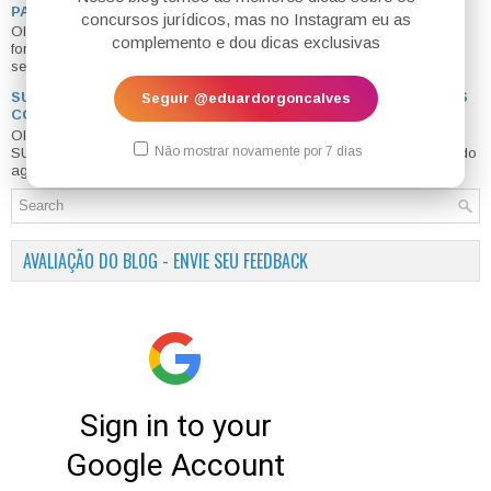
PASSO PARA GARANTIR UMA VAGA
concursos jurídicos, mas no Instagram eu as
Olá meus amigos, bom dia a todos e todas. Muitos de vocês se
complemento e dou dicas exclusivas
formam agora no começo de 2024 e precisam começar a trabalhar,
sendo o cargo d...
SUPERQUARTA 01/2021 - DIREITO CONSTITUCIONAL - VAMOS
Seguir @eduardorgoncalves
COMEÇAR?
Olá amigos bom dia a todos. Hoje é dia de retomar as
Não mostrar novamente por 7 dias
SUPERQUARTAS , mas o que é o projeto para quem está conhecendo
agora? Eis nossa explic...
AVALIAÇÃO DO BLOG - ENVIE SEU FEEDBACK