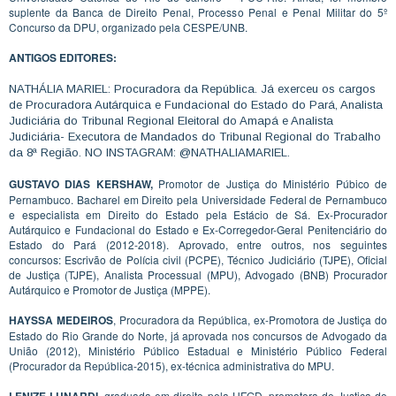
suplente da Banca de Direito Penal, Processo Penal e Penal Militar do 5º
Concurso da DPU, organizado pela CESPE/UNB.
ANTIGOS EDITORES:
NATHÁLIA MARIEL: Procuradora da República. Já exerceu os cargos
de Procuradora Autárquica e Fundacional do Estado do Pará, Analista
Judiciária do Tribunal Regional Eleitoral do Amapá e Analista
Judiciária- Executora de Mandados do Tribunal Regional do Trabalho
da 8ª Região. NO INSTAGRAM: @NATHALIAMARIEL.
GUSTAVO DIAS KERSHAW,
Promotor de Justiça do Ministério Púbico de
Pernambuco. Bacharel em Direito pela Universidade Federal de Pernambuco
e especialista em Direito do Estado pela Estácio de Sá. Ex-Procurador
Autárquico e Fundacional do Estado e Ex-Corregedor-Geral Penitenciário do
Estado do Pará (2012-2018). Aprovado, entre outros, nos seguintes
concursos: Escrivão de Polícia civil (PCPE), Técnico Judiciário (TJPE), Oficial
de Justiça (TJPE), Analista Processual (MPU), Advogado (BNB) Procurador
Autárquico e Promotor de Justiça (MPPE).
HAYSSA MEDEIROS
, Procuradora da República, ex-Promotora de Justiça do
Estado do Rio Grande do Norte, já aprovada nos concursos de Advogado da
União (2012), Ministério Público Estadual e Ministério Público Federal
(Procurador da República-2015), ex-técnica administrativa do MPU.
LENIZE LUNARDI
, graduada em direito pela UFGD, promotora de Justiça do