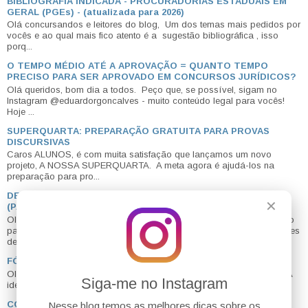
BIBLIOGRAFIA INDICADA - PROCURADORIAS ESTADUAIS EM
GERAL (PGEs) - (atualizada para 2026)
Olá concursandos e leitores do blog, Um dos temas mais pedidos por
vocês e ao qual mais fico atento é a sugestão bibliográfica , isso
porq...
O TEMPO MÉDIO ATÉ A APROVAÇÃO = QUANTO TEMPO
PRECISO PARA SER APROVADO EM CONCURSOS JURÍDICOS?
Olá queridos, bom dia a todos. Peço que, se possível, sigam no
Instagram @eduardorgoncalves - muito conteúdo legal para vocês!
Hoje ...
SUPERQUARTA: PREPARAÇÃO GRATUITA PARA PROVAS
DISCURSIVAS
Caros ALUNOS, é com muita satisfação que lançamos um novo
projeto, A NOSSA SUPERQUARTA. A meta agora é ajudá-los na
preparação para pro...
DESAFIO BLOG DO EDU: LEIS ADMINISTRATIVAS EM 20 DIAS
✕
(PARA COMEÇAR 2026 COM TUDO)
Olá meus amigos tudo bem? O mais clássico desafio de lei seca do
país já tem data para começar: dia 05/01/2026. Por que eu faço esses
desa...
FÓRUM DO BLOG - ESPAÇO PARA VOCÊS SE AJUDAREM
Olá #concurseiros! Inauguramos hoje, 20/08/2019 , o fórum do blog. A
Siga-me no Instagram
ideia é criar um canal de contato direto entre os leitores do ...
COMO CONSEGUIR UM CARGO DE ASSESSOR? PASSO A
Nesse blog temos as melhores dicas sobre os