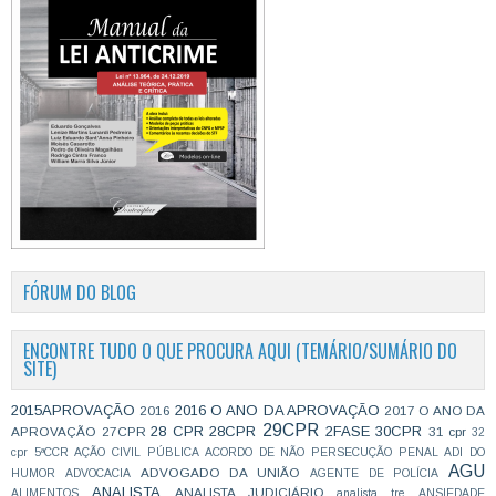
FÓRUM DO BLOG
ENCONTRE TUDO O QUE PROCURA AQUI (TEMÁRIO/SUMÁRIO DO
SITE)
2015APROVAÇÃO
2016 O ANO DA APROVAÇÃO
2016
2017 O ANO DA
29CPR
28 CPR
28CPR
2FASE
30CPR
APROVAÇÃO
27CPR
31 cpr
32
cpr
5ªCCR
AÇÃO CIVIL PÚBLICA
ACORDO DE NÃO PERSECUÇÃO PENAL
ADI DO
AGU
ADVOGADO DA UNIÃO
HUMOR
ADVOCACIA
AGENTE DE POLÍCIA
ANALISTA
ANALISTA JUDICIÁRIO
ALIMENTOS
analista tre
ANSIEDADE