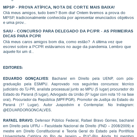
MPSP - PROVA ATÍPICA, NOTA DE CORTE MAIS BAIXA!
Olá meus amigos, tudo bem? Bom dia! Ontem tivemos a prova do
MPSP, tradicionalmente conhecida por apresentar enunciados objetivos
e uma prov...
SAIU - CONCURSO PARA DELEGADO DA PC/PR - AS PRIMEIRAS
DICAS PARA PCPR
Olá meus caros amigos bom dia, como estão? A última vez que
escrevi sobre a PCPR estávamos no auge da pandemia. Lembro que
aquele foi um d...
EDITORES:
EDUARDO GONÇALVES
: Bacharel em Direito pela UENP, com pós-
graduação pela ESMPU. Aaprovado nos seguintes concursos: técnico
judiciário do TJ-PR, analista processual junto ao MPU (5 lugar) procurador do
Estado do Paraná (5 lugar), Advogado da União (5º lugar com nota 10 na fase
oral). Procurador da República (MPF/PGR). Promotor de Justiça do Estado do
Paraná (1º Lugar). Autor Juspodvim e Contemplar. No Instagram:
@EDUARDORGONCALVES.
RAFAEL BRAVO
, Defensor Público Federal, Rafael Bravo Gomes, bacharel
em Direito pela UFRJ – Faculdade Nacional de Direito (FND – 2008/2009) e
mestre em Direito Constitucional e Teoria Geral do Estado pela Pontifícia
Universidade Católica do Rio de Janeiro – PUC-Rio. Ainda, foi membro