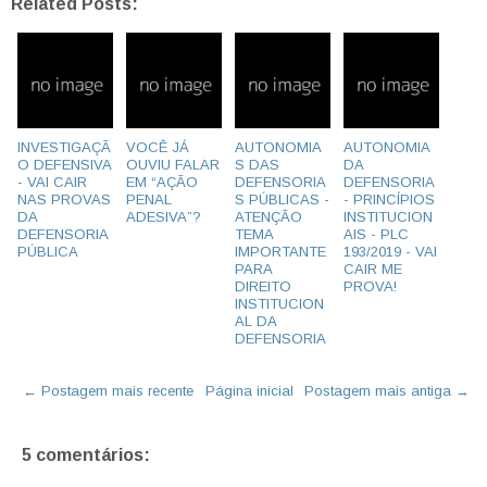
Related Posts:
INVESTIGAÇÃ
VOCÊ JÁ
AUTONOMIA
AUTONOMIA
O DEFENSIVA
OUVIU FALAR
S DAS
DA
- VAI CAIR
EM “AÇÃO
DEFENSORIA
DEFENSORIA
NAS PROVAS
PENAL
S PÚBLICAS -
- PRINCÍPIOS
DA
ADESIVA”?
ATENÇÃO
INSTITUCION
DEFENSORIA
TEMA
AIS - PLC
PÚBLICA
IMPORTANTE
193/2019 - VAI
PARA
CAIR ME
DIREITO
PROVA!
INSTITUCION
AL DA
DEFENSORIA
← Postagem mais recente
Página inicial
Postagem mais antiga →
5 comentários: