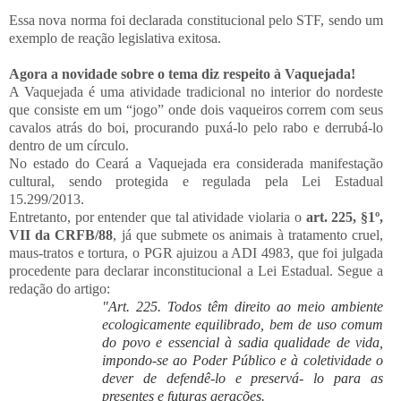
Essa nova norma foi declarada constitucional pelo STF, sendo um
exemplo de reação legislativa exitosa.
Agora a novidade sobre o tema diz respeito à Vaquejada!
A Vaquejada é uma atividade tradicional no interior do nordeste
que consiste em um “jogo” onde dois vaqueiros correm com seus
cavalos atrás do boi, procurando puxá-lo pelo rabo e derrubá-lo
dentro de um círculo.
No estado do Ceará a Vaquejada era considerada manifestação
cultural, sendo protegida e regulada pela Lei Estadual
15.299/2013.
Entretanto, por entender que tal atividade violaria o
art. 225, §1º,
VII da CRFB/88
, já que submete os animais à tratamento cruel,
maus-tratos e tortura, o PGR ajuizou a ADI 4983, que foi julgada
procedente para declarar inconstitucional a Lei Estadual. Segue a
redação do artigo:
"Art. 225. Todos têm direito ao meio ambiente
ecologicamente equilibrado, bem de uso comum
do povo e essencial à sadia qualidade de vida,
impondo-se ao Poder Público e à coletividade o
dever de defendê-lo e preservá- lo para as
presentes e futuras gerações.