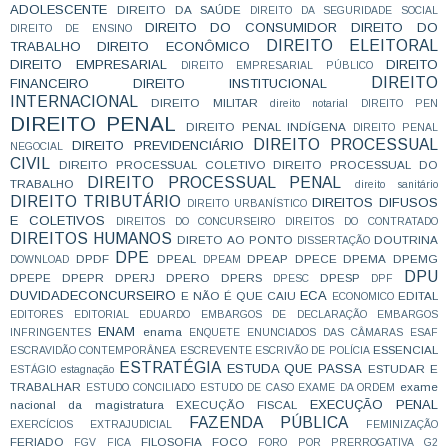
ADOLESCENTE
DIREITO DA SAÚDE
DIREITO DA SEGURIDADE SOCIAL
DIREITO DO CONSUMIDOR
DIREITO DO
DIREITO DE ENSINO
DIREITO ELEITORAL
TRABALHO
DIREITO ECONÔMICO
DIREITO EMPRESARIAL
DIREITO
DIREITO EMPRESARIAL PÚBLICO
DIREITO
FINANCEIRO
DIREITO INSTITUCIONAL
INTERNACIONAL
DIREITO MILITAR
direito notarial
DIREITO PEN
DIREITO PENAL
DIREITO PENAL INDÍGENA
DIREITO PENAL
DIREITO PROCESSUAL
DIREITO PREVIDENCIÁRIO
NEGOCIAL
CIVIL
DIREITO PROCESSUAL COLETIVO
DIREITO PROCESSUAL DO
DIREITO PROCESSUAL PENAL
TRABALHO
direito sanitário
DIREITO TRIBUTÁRIO
DIREITOS DIFUSOS
DIREITO URBANÍSTICO
E COLETIVOS
DIREITOS DO CONCURSEIRO
DIREITOS DO CONTRATADO
DIREITOS HUMANOS
DIRETO AO PONTO
DOUTRINA
DISSERTAÇÃO
DPE
DPDF
DPEAL
DPEAP
DPECE
DPEMA
DPEMG
DOWNLOAD
DPEAM
DPU
DPEPE
DPEPR
DPERJ
DPERO
DPERS
DPESP
DPESC
DPF
DUVIDADECONCURSEIRO
ECA
E NÃO É QUE CAIU
EDITAL
ECONOMICO
EDITORES
EDITORIAL
EDUARDO
EMBARGOS DE DECLARAÇÃO
EMBARGOS
ENAM
enama
INFRINGENTES
ENQUETE
ENUNCIADOS DAS CÂMARAS
ESAF
ESSENCIAL
ESCRAVIDÃO CONTEMPORÂNEA
ESCREVENTE
ESCRIVÃO DE POLÍCIA
ESTRATÉGIA
ESTUDA QUE PASSA
ESTUDAR E
ESTÁGIO
estagnação
TRABALHAR
exame
ESTUDO CONCILIADO
ESTUDO DE CASO
EXAME DA ORDEM
EXECUÇÃO PENAL
nacional da magistratura
EXECUÇÃO FISCAL
FAZENDA PÚBLICA
EXERCÍCIOS
EXTRAJUDICIAL
FEMINIZAÇÃO
FERIADO
FILOSOFIA
FOCO
FGV
FICA
FORO POR PRERROGATIVA
G2