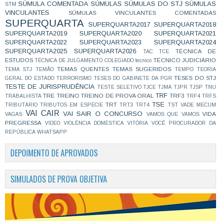
SÚMULA COMENTADA
SÚMULAS
SÚMULAS DO STJ
SÚMULAS
STM
VINCULANTES
SÚMULAS VINCULANTES COMENTADAS
SUPERQUARTA
SUPERQUARTA2017
SUPERQUARTA2018
SUPERQUARTA2019
SUPERQUARTA2020
SUPERQUARTA2021
SUPERQUARTA2022
SUPERQUARTA2023
SUPERQUARTA2024
SUPERQUARTA2025
SUPERQUARTA2026
TÉCNICA DE
TAC
TCE
ESTUDOS
TÉCNICO JUDICIÁRIO
TÉCNICA DE JULGAMENTO COLEGIADO
tecnico
TEMAS QUENTES
TEMAS SUGERIDOS
TEMA STJ
TEMÃO
TEMPO
TEORIA
TESES DO STJ
GERAL DO ESTADO
TERRORISMO
TESES DO GABINETE DA PGR
TESTE DE JURISPRUDÊNCIA
TESTE SELETIVO
TJCE
TJMA
TJPR
TJSP
TNU
TRF
TRE
TREINO
TREINO DE PROVA ORAL
TRF3
TRABALHISTA
TRF4
TRFS
TSE
TRT
TRIBUTÁRIO
TRIBUTOS EM ESPÉCIE
TRT3
TRT4
TST
VADE MECUM
VAI CAIR
VAI SAIR O CONCURSO
VIDA
VAGAS
VAMOS QUE VAMOS
PREGRESSA
VIDEO
VIOLÊNCIA DOMÉSTICA
VITÓRIA
VOCÊ PROCURADOR DA
REPÚBLICA
WHATSAPP
DEPOIMENTO DE APROVADOS
SIMULADOS DE PROVA OBJETIVA