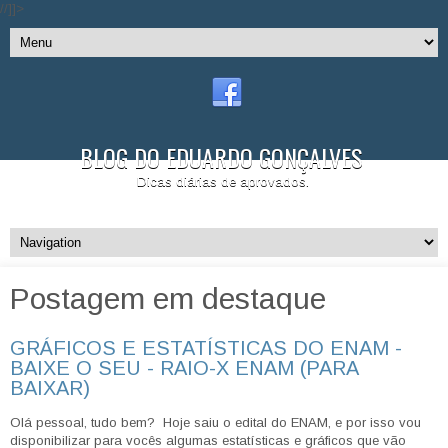
//]]>
BLOG DO EDUARDO GONÇALVES
Dicas diárias de aprovados.
Postagem em destaque
GRÁFICOS E ESTATÍSTICAS DO ENAM -
BAIXE O SEU - RAIO-X ENAM (PARA
BAIXAR)
Olá pessoal, tudo bem? Hoje saiu o edital do ENAM, e por isso vou
disponibilizar para vocês algumas estatísticas e gráficos que vão