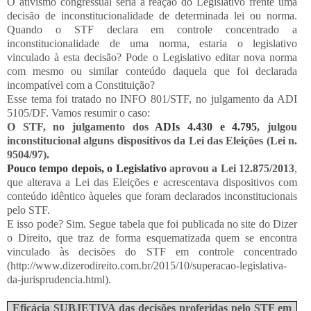
O ativismo congressual seria a reação do Legislativo frente uma
decisão de inconstitucionalidade de determinada lei ou norma.
Quando o STF declara em controle concentrado a
inconstitucionalidade de uma norma, estaria o legislativo
vinculado à esta decisão? Pode o Legislativo editar nova norma
com mesmo ou similar conteúdo daquela que foi declarada
incompatível com a Constituição?
Esse tema foi tratado no INFO 801/STF, no julgamento da ADI
5105/DF. Vamos resumir o caso:
O STF, no julgamento dos
ADIs 4.430 e 4.795
, julgou
inconstitucional alguns dispositivos da Lei das Eleições (Lei n.
9504/97).
Pouco tempo depois, o Legislativo
aprovou a Lei 12.875/2013
,
que alterava a Lei das Eleições e acrescentava dispositivos com
conteúdo idêntico àqueles que foram declarados inconstitucionais
pelo STF.
E isso pode? Sim. Segue tabela que foi publicada no site do Dizer
o Direito, que traz de forma esquematizada quem se encontra
vinculado às decisões do STF em controle concentrado
(http://www.dizerodireito.com.br/2015/10/superacao-legislativa-
da-jurisprudencia.html).
Eficácia SUBJETIVA das decisões proferidas pelo STF em