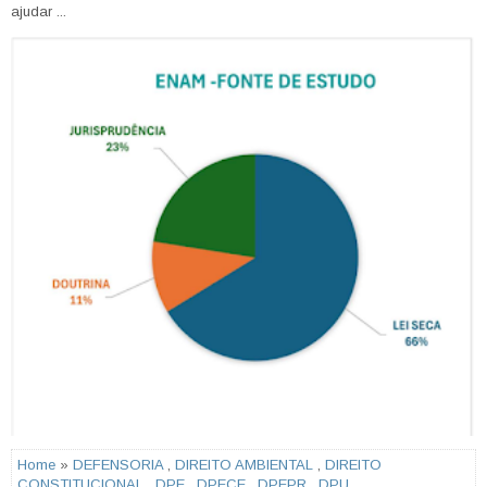
ajudar ...
Home
»
DEFENSORIA
,
DIREITO AMBIENTAL
,
DIREITO
CONSTITUCIONAL
,
DPE
,
DPECE
,
DPEPR
,
DPU
,