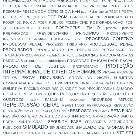
ORGANIZAÇÃO
PATRIMÔNIO PÚBLICO
PEÇA
PC
PC/SP
PCDF
PCPR
PEÇA
PEÇA PROCESSUAL
PEGADINHA DE PROVA
G1
PENAL
PENALIDADES
PFN
PGE
PESQUISA
PESSOA COM DEFICIÊNCIA
pgdf
pge-sp
PGEMS
PGEPA
PGF
PGM
PGEPR
PGESP
PLANEJAMENTO
PGERN
PGMCURITIBA
PIC
PÓS-GRADUAÇÃO
PODER DE POLÍCIA
POER PÚBLICO
POLICIA CIVIL
PÓS-
POSTAGENS EMÍLIO
QUESTIONAMENTO
POSSE
prática jurídica
PRINCÍPIOS
PREPARAÇÃO
PREVIDENCIÁRIO
PROCEDIMENTO
PROCESSO COLETIVO
PROCESSO CIVIL
INVESTIGATÓRIO CRIMINAL
PROCESSO PENAL
PROCESSUAL PENAL
PROCESSO TRIBUTÁRIO
PROCURADOR
PROCURADOR DA REPÚBLICA
PROCURADOR DO
PROCURADORIAS
PROCURADORIAS
TRABALHO
PROCURADOR FEDERAL
ESTADUAIS
procuradorias municipais
PROMOÇÃO DA IGUALDADE RACIAL
PROTEÇÃO
PROMOTOR DE JUSTIÇA
PRORROGAÇÃO
INTERNACIONAL DE DIREITOS HUMANOS
PROVA
PROVA DE
PROVA DISCURSIVA
PROVA DO 29CPR SUBJETIVA
TÍTULOS
PROVA OBJETIVA
PROVA ORAL
COMENTADA
PROVA
PROVA PRÁTICA
SUBJETIVA
QUADRO
PRÓXIMO CONCURSO
QUADRIPÉ DAS PROCURADORIAS
QUESTÃO
HORÁRIO
QUEM SOMOS
QUESTÃO 1
QUESTÃO 2
QUESTÃO 3
QUESTÕES
raio-x
RECURSOS
RASCUNHO
recomeçar
REFÚGIO
REPERCUSSÃO GERAL
REPETITIVOS
REPROVAÇÕES
RESOLUÇÃO
RESPOSTA
RETA FINAL
RESUMO
RESOLUÇÃO 29º CPR
RESOLUÇÃO CNMP
ROTINA
REVISÃO
ROTEIRO DE ESTUDOS
RUMO A APROVAÇÃO
SAIU O
SEGUNDA FASE
EDITAL
SERVIDORES
SANTO GRAAL
SERVIDORES
SIMULADO
SIMULADO DE INFORMATIVO
PÚBLICOS
SIMULADO AGU
STF
STJ
SIMULADO MPF
SINASE
SOBRE A PROVA
SONHO REALIZADO
SORTEIO