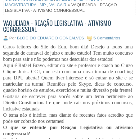
MAGISTRATURA
,
MP
,
VAI CAIR
» VAQUEJADA - REAÇÃO
LEGISLATIVA - ATIVISMO CONGRESSUAL
VAQUEJADA - REAÇÃO LEGISLATIVA - ATIVISMO
CONGRESSUAL
Por
BLOG DO EDUARDO GONÇALVES
5 Comentários
Caros leitores do Site do Edu, bom dia! Desejo a todos uma
segunda de carnaval de juízo e muito estudo! Tem muito concurso
bom para sair e não podemos nos descuidar dos estudos!
Aqui é Rafael Bravo, editor do site e professor e coach no Curso
Clique Juris- CCJ, que esta com uma nova turma de coaching
para DPU aberta! Quem tiver interesse é só entrar no site e se
matricular na turma! Reuniões pelo Skype, dicas de concurso,
quadro horário de estudos, exercícios e muita diversão pela frente!
Gostaria de escrever para vocês sobre um tema pertinente ao
Direito Constitucional e que pode cair nos próximos concursos,
inclusive estaduais.
O tema não é inédito, mas diante de recentes fatos acredito que
pode ser cobrado nos certames!
O que se entende por Reação Legislativa ou ativismo
congressual?