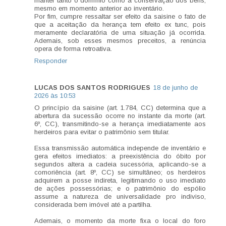
manter tanto o domínio como a conservação dos bens,
mesmo em momento anterior ao inventário.
Por fim, cumpre ressaltar ser efeito da saisine o fato de
que a aceitação da herança tem efeito ex tunc, pois
meramente declaratória de uma situação já ocorrida.
Ademais, sob esses mesmos preceitos, a renúncia
opera de forma retroativa.
Responder
LUCAS DOS SANTOS RODRIGUES
18 de junho de
2026 às 10:53
O princípio da saisine (art. 1.784, CC) determina que a
abertura da sucessão ocorre no instante da morte (art.
6º, CC), transmitindo-se a herança imediatamente aos
herdeiros para evitar o patrimônio sem titular.
Essa transmissão automática independe de inventário e
gera efeitos imediatos: a preexistência do óbito por
segundos altera a cadeia sucessória, aplicando-se a
comoriência (art. 8º, CC) se simultâneo; os herdeiros
adquirem a posse indireta, legitimando o uso imediato
de ações possessórias; e o patrimônio do espólio
assume a natureza de universalidade pro indiviso,
considerada bem imóvel até a partilha.
Ademais, o momento da morte fixa o local do foro