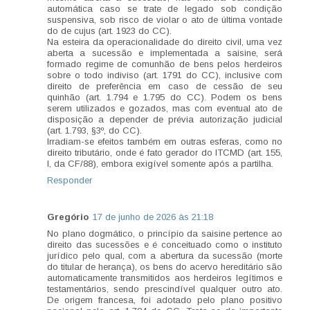
automática caso se trate de legado sob condição
suspensiva, sob risco de violar o ato de última vontade
do de cujus (art. 1923 do CC).
Na esteira da operacionalidade do direito civil, uma vez
aberta a sucessão e implementada a saisine, será
formado regime de comunhão de bens pelos herdeiros
sobre o todo indiviso (art. 1791 do CC), inclusive com
direito de preferência em caso de cessão de seu
quinhão (art. 1.794 e 1.795 do CC). Podem os bens
serem utilizados e gozados, mas com eventual ato de
disposição a depender de prévia autorização judicial
(art. 1.793, §3º, do CC).
Irradiam-se efeitos também em outras esferas, como no
direito tributário, onde é fato gerador do ITCMD (art. 155,
I, da CF/88), embora exigível somente após a partilha.
Responder
Gregório
17 de junho de 2026 às 21:18
No plano dogmático, o princípio da saisine pertence ao
direito das sucessões e é conceituado como o instituto
jurídico pelo qual, com a abertura da sucessão (morte
do titular de herança), os bens do acervo hereditário são
automaticamente transmitidos aos herdeiros legítimos e
testamentários, sendo prescindível qualquer outro ato.
De origem francesa, foi adotado pelo plano positivo