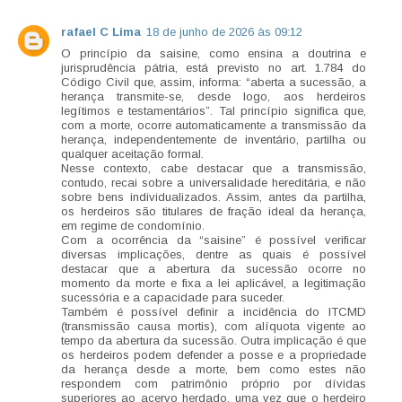
rafael C Lima
18 de junho de 2026 às 09:12
O princípio da saisine, como ensina a doutrina e
jurisprudência pátria, está previsto no art. 1.784 do
Código Civil que, assim, informa: “aberta a sucessão, a
herança transmite-se, desde logo, aos herdeiros
legítimos e testamentários”. Tal princípio significa que,
com a morte, ocorre automaticamente a transmissão da
herança, independentemente de inventário, partilha ou
qualquer aceitação formal.
Nesse contexto, cabe destacar que a transmissão,
contudo, recai sobre a universalidade hereditária, e não
sobre bens individualizados. Assim, antes da partilha,
os herdeiros são titulares de fração ideal da herança,
em regime de condomínio.
Com a ocorrência da “saisine” é possível verificar
diversas implicações, dentre as quais é possível
destacar que a abertura da sucessão ocorre no
momento da morte e fixa a lei aplicável, a legitimação
sucessória e a capacidade para suceder.
Também é possível definir a incidência do ITCMD
(transmissão causa mortis), com alíquota vigente ao
tempo da abertura da sucessão. Outra implicação é que
os herdeiros podem defender a posse e a propriedade
da herança desde a morte, bem como estes não
respondem com patrimônio próprio por dívidas
superiores ao acervo herdado, uma vez que o herdeiro