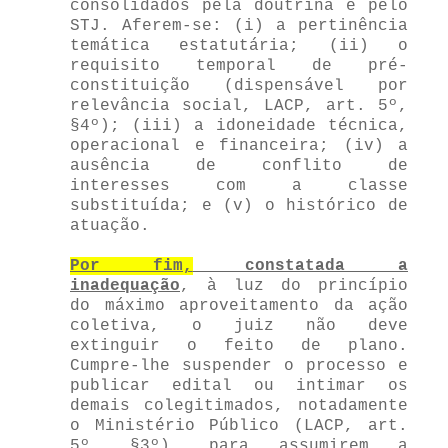
consolidados pela doutrina e pelo
STJ. Aferem-se: (i) a pertinência
temática estatutária; (ii) o
requisito temporal de pré-
constituição (dispensável por
relevância social, LACP, art. 5º,
§4º); (iii) a idoneidade técnica,
operacional e financeira; (iv) a
ausência de conflito de
interesses com a classe
substituída; e (v) o histórico de
atuação.
Por fim,
constatada a
inadequação
, à luz do princípio
do máximo aproveitamento da ação
coletiva, o juiz não deve
extinguir o feito de plano.
Cumpre-lhe suspender o processo e
publicar edital ou intimar os
demais colegitimados, notadamente
o Ministério Público (LACP, art.
5º, §3º), para assumirem a