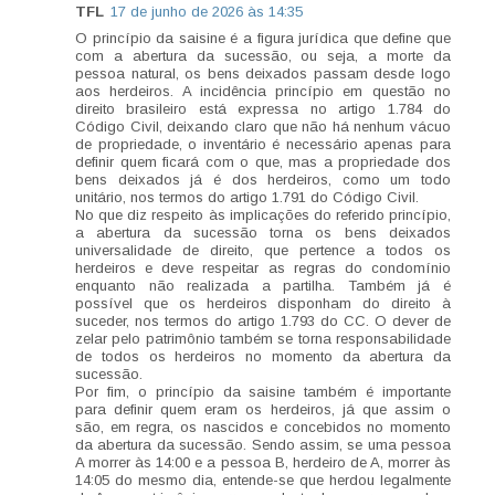
TFL
17 de junho de 2026 às 14:35
O princípio da saisine é a figura jurídica que define que
com a abertura da sucessão, ou seja, a morte da
pessoa natural, os bens deixados passam desde logo
aos herdeiros. A incidência princípio em questão no
direito brasileiro está expressa no artigo 1.784 do
Código Civil, deixando claro que não há nenhum vácuo
de propriedade, o inventário é necessário apenas para
definir quem ficará com o que, mas a propriedade dos
bens deixados já é dos herdeiros, como um todo
unitário, nos termos do artigo 1.791 do Código Civil.
No que diz respeito às implicações do referido princípio,
a abertura da sucessão torna os bens deixados
universalidade de direito, que pertence a todos os
herdeiros e deve respeitar as regras do condomínio
enquanto não realizada a partilha. Também já é
possível que os herdeiros disponham do direito à
suceder, nos termos do artigo 1.793 do CC. O dever de
zelar pelo patrimônio também se torna responsabilidade
de todos os herdeiros no momento da abertura da
sucessão.
Por fim, o princípio da saisine também é importante
para definir quem eram os herdeiros, já que assim o
são, em regra, os nascidos e concebidos no momento
da abertura da sucessão. Sendo assim, se uma pessoa
A morrer às 14:00 e a pessoa B, herdeiro de A, morrer às
14:05 do mesmo dia, entende-se que herdou legalmente