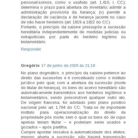
personalíssimos, como o usufruto (art. 1.410, I, CC);
determina o prazo para abertura do inventário; admitir a
administração provisória da herança; (v) permitir a
declaração de vacância e de herança jacente no caso
de não haver herdeiros (art. 1819 a 1822 do CC).
Portanto, o princípio da saisine pressupõe a sucessão
hereditária independentemente de medidas judicias ou
extrajudiciais por parte do herdeiro legítimo ou
testamentário.
Responder
Gregório
17 de junho de 2026 às 21:18
No plano dogmático, o princípio da saisine pertence ao
direito das sucessões e é conceituado como o instituto
jurídico pelo qual, com a abertura da sucessão (morte
do titular de herança), os bens do acervo hereditário são
automaticamente transmitidos aos herdeiros legítimos e
testamentários, sendo prescindível qualquer outro ato.
De origem francesa, foi adotado pelo plano positivo
nacional pelo art. 1.784 do CC. Trata-se de importante
instituto para operacionalização do direito de
propriedade pós morte, sem o qual os bens do de cujus
apenas teriam titular – e poderiam seres usados e
gozados – após partilha.
Cumpre apontar ressalva à automaticidade dos efeitos:
mesmo aberta a sucessão, não haverá transmissão