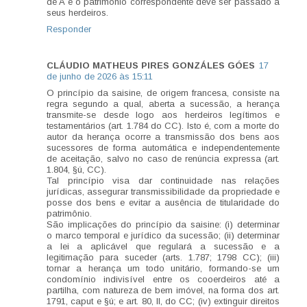
de A e o patrimônio correspondente deve ser passado a
seus herdeiros.
Responder
CLÁUDIO MATHEUS PIRES GONZÁLES GÓES
17
de junho de 2026 às 15:11
O princípio da saisine, de origem francesa, consiste na
regra segundo a qual, aberta a sucessão, a herança
transmite-se desde logo aos herdeiros legítimos e
testamentários (art. 1.784 do CC). Isto é, com a morte do
autor da herança ocorre a transmissão dos bens aos
sucessores de forma automática e independentemente
de aceitação, salvo no caso de renúncia expressa (art.
1.804, §ú, CC).
Tal princípio visa dar continuidade nas relações
jurídicas, assegurar transmissibilidade da propriedade e
posse dos bens e evitar a ausência de titularidade do
patrimônio.
São implicações do princípio da saisine: (i) determinar
o marco temporal e jurídico da sucessão; (ii) determinar
a lei a aplicável que regulará a sucessão e a
legitimação para suceder (arts. 1.787; 1798 CC); (iii)
tornar a herança um todo unitário, formando-se um
condomínio indivisível entre os cooerdeiros até a
partilha, com natureza de bem imóvel, na forma dos art.
1791, caput e §ú; e art. 80, II, do CC; (iv) extinguir direitos