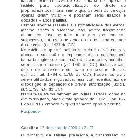
nacional pelo art. 1.784 do CC. Trata-se de importante
instituto para operacionalização do direito de
propriedade pós morte, sem o qual os bens do de cujus
apenas teriam titular – e poderiam seres usados e
gozados – após partilha.
Cumpre apontar ressalva à automaticidade dos efeitos:
mesmo aberta a sucessão, não haverá transmissão
automática caso se trate de legado sob condição
suspensiva, sob risco de violar o ato de última vontade
do de cujus (art. 1923 do CC).
Na esteira da operacionalidade do direito civil, uma vez
aberta a sucessão e implementada a saisine, será
formado regime de comunhão de bens pelos herdeiros
sobre o todo indiviso (art. 1791 do CC), inclusive com
direito de preferência em caso de cessão de seu
quinhão (art. 1.794 e 1.795 do CC). Podem os bens
serem utilizados e gozados, mas com eventual ato de
disposição a depender de prévia autorização judicial
(art. 1.793, §3º, do CC).
Irradiam-se efeitos também em outras esferas, como no
direito tributário, onde é fato gerador do ITCMD (art. 155,
I, da CF/88), embora exigível somente após a partilha.
Responder
Carolina
17 de junho de 2026 às 21:27
O princípio da saisine preleciona a transmissão do