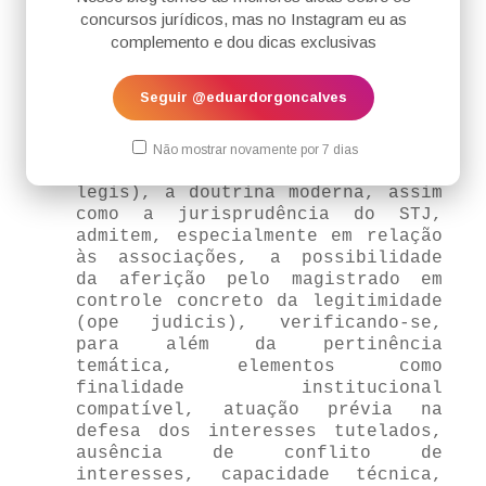
concursos jurídicos, mas no Instagram eu as
Atenção:
complemento e dou dicas exclusivas
Embora tradicionalmente houvesse
Seguir @eduardorgoncalves
o entendimento de que a
legitimidade seria presumida por
lei caso satisfeitos os
Não mostrar novamente por 7 dias
requisitos legais (sistema ope
legis), a doutrina moderna, assim
como a jurisprudência do STJ,
admitem, especialmente em relação
às associações, a possibilidade
da aferição pelo magistrado em
controle concreto da legitimidade
(ope judicis), verificando-se,
para além da pertinência
temática, elementos como
finalidade institucional
compatível, atuação prévia na
defesa dos interesses tutelados,
ausência de conflito de
interesses, capacidade técnica,