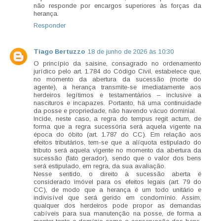
não responde por encargos superiores às forças da
herança.
Responder
Tiago Bertuzzo
18 de junho de 2026 às 10:30
O princípio da saisine, consagrado no ordenamento
jurídico pelo art. 1.784 do Código Civil, estabelece que,
no momento da abertura da sucessão (morte do
agente), a herança transmite-se imediatamente aos
herdeiros legítimos e testamentários – inclusive a
nascituros e incapazes. Portanto, há uma continuidade
da posse e propriedade, não havendo vácuo dominial.
Incide, neste caso, a regra do tempus regit actum, de
forma que a regra sucessória será aquela vigente na
época do óbito (art. 1.787 do CC). Em relação aos
efeitos tributários, tem-se que a alíquota estipulado do
tributo será aquela vigente no momento da abertura da
sucessão (fato gerador), sendo que o valor dos bens
será estipulado, em regra, da sua avaliação.
Nesse sentido, o direito à sucessão aberta é
considerado imóvel para os efeitos legais (art. 79 do
CC), de modo que a herança é um todo unitário e
indivisível que será gerido em condomínio. Assim,
qualquer dos herdeiros pode propor as demandas
cabíveis para sua manutenção na posse, de forma a