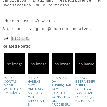
candidatos imaginam, especialmente em
Magistratura, MP e Cartórios.
Eduardo, em 16/06/2026.
Sigam no instagram @eduardorgoncalves
Related Posts:
MP DE
LEI DO
RESPOSTA
PESSOA
CONTAS
HABEAS
DA
ESTRANGEIR
PODE
DATA
SUPERQUAR
A TEM
POSTULAR
GRIFADA -
TA 25
DIREITO À
EM JUÍZO?
ARTIGOS
(DIREITO
GRATUIDADE
MAIS
CONSTITUCI
DE JUSTIÇA
IMPORTANTE
ONAL -
NO BRASIL?
S
PROCESSUA