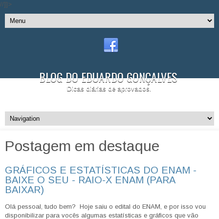
//]]>
BLOG DO EDUARDO GONÇALVES
Dicas diárias de aprovados.
Postagem em destaque
GRÁFICOS E ESTATÍSTICAS DO ENAM -
BAIXE O SEU - RAIO-X ENAM (PARA
BAIXAR)
Olá pessoal, tudo bem? Hoje saiu o edital do ENAM, e por isso vou
disponibilizar para vocês algumas estatísticas e gráficos que vão