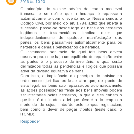
2026 às 10:20
O princípio da saisine advém da época medieval
francesa e se define que a herança é repassada
automaticamente com o evento morte. Nessa senda, o
Código Civil, por meio do art. 1.784, aduz que aberta a
sucessão, passa-se desde logo os bens aos herdeiros
legítimos e testamentários. Implica dizer que
independentemente de qualquer manifestação das
partes, os bens passam-se automaticamente para os
herdeiros e demais beneficiários da herança.
O instrumento por meio do qual tais bens devem
observar para que haja um equilíbrio de repartição entre
as partes é o processo de inventário, o qual serão
delimitados todas as pendências e litígios que possam
advir da divisão equitativa de bens.
Com isso, a implicância do princípio da saisine no
ordenamento jurídico pode-se citar que, do ponto de
vista legal, os bens são repassados automaticamente;
as ações possessórias frente aos bens imóveis podem
ser intentadas pelos herdeiros, já que a eles cabem o
que lhes é destinados; a lei que afere é a do tempo da
morte do de cujus, imbuído pelo tempus regit actum,
bem como o dever de pagar tributos (neste caso, o
ITCMD).
Responder