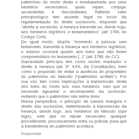
patrimônio do morto direta e imediatamente aos seus
herdeiros necessários, quais sejam, cônjuge,
ascendentes e descendentes. Referido vetor
principiológico tem assento legal no início da
regulamentação do direito sucessório, dispondo que
“aberta a sucessão, a herança transmite-se, desde logo,
aos herdeiros legítimos e testamentários” (art. 1784, do
Código Civil).
De igual modo, dispõe “morrendo a pessoa sem
testamento, transmite a herança aos herdeiros legítimos;
o mesmo ocorrerá quanto aos bens que não forem
compreendidos no testamento [...]” (art. 1788, do CC).
Supracitado princípio tem como núcleo irradiador o
direito à herança (art. 5º, XXX, da Constituição), bem
como o propósito de evitar a ausência de proprietário
do patrimônio do falecido (“patrimônio acéfalo”). Por
sua vez, tem como implicações a transmissão direta
dos bens do morto aos seus herdeiros, sem que se
necessite aguardar o encerramento da sucessão,
evitando que o patrimônio não tenha dono.
Nessa perspectiva, o princípio de saisine inaugura o
direito das sucessões, determinando a transmissão da
herança, desde logo, aos herdeiros do falecido (ope
legis), sem que se repute necessário qualquer
procedimento, processamento extra ou judicial, para que
a transferência do patrimônio aconteça.
Responder