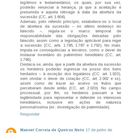
legítimos e testamentários, os quais, por sua vez,
poderão renunciar à herança, já que a aceitação é
presumida e aquela retroage à data da abertura da
sucessão (CC, art. 1.804).
Ademais, pelo referido princípio, estabelece-se o local
de abertura da sucessão – no último endereço do
falecido –, regula-se o marco temporal de
responsabilidade das obrigações deixadas pelo
falecido, assim como a legislação aplicável para reger
a sucessão (CC, arts. 1.785, 1.787 e 1.792). No mais,
imputa-se consequências a terceiros, como o dever de
instaurar inventário do patrimônio hereditário (CC, art.
1.796).
Destaca-se, ainda, que a partir da abertura da sucessão
os herdeiros poderão ingressar na posse dos bens
herdados – à exceção dos legatários (CC. art. 1.923),
sem olvidar o dever de colação (CC, art. 2.002 e ss),
assim como de trazer ao acervo os frutos que
perceberam desde então (CC, art. 2.020). No campo
processual, por fim, os herdeiros passam a ter
legitimidade para representar e defender os interesses
hereditários, inclusive em ações de natureza
personalíssima (ex.: investigação de paternidade).
Responder
Manoel Correia de Queiroz Neto
17 de junho de