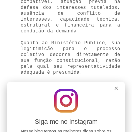
compatível, atuação prévia na
defesa dos interesses tutelados,
ausência de conflito de
interesses, capacidade técnica,
estrutural e financeira para a
condução da demanda.
Quanto ao Ministério Público, sua
legitimição para o processo
coletivo decorre diretamente de
sua função constitucional, razão
pela qual seu representatividade
adequada é presumida.
Por fim, ressalta-se que apesar
✕
de não haver previsão expressa em
lei para aferição legitimidade
adequada no processo coletivo,
houve a previsão deste requisito
no art. 138 do CPC para a
admissão de amicus curiae.
Siga-me no Instagram
Nesse blog temos as melhores dicas sobre os