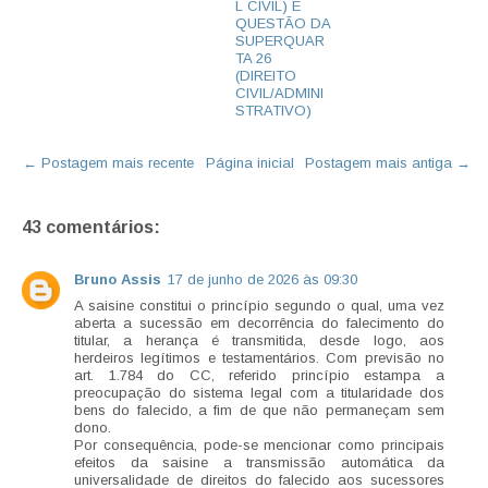
L CIVIL) E
QUESTÃO DA
SUPERQUAR
TA 26
(DIREITO
CIVIL/ADMINI
STRATIVO)
← Postagem mais recente
Página inicial
Postagem mais antiga →
43 comentários:
Bruno Assis
17 de junho de 2026 às 09:30
A saisine constitui o princípio segundo o qual, uma vez
aberta a sucessão em decorrência do falecimento do
titular, a herança é transmitida, desde logo, aos
herdeiros legítimos e testamentários. Com previsão no
art. 1.784 do CC, referido princípio estampa a
preocupação do sistema legal com a titularidade dos
bens do falecido, a fim de que não permaneçam sem
dono.
Por consequência, pode-se mencionar como principais
efeitos da saisine a transmissão automática da
universalidade de direitos do falecido aos sucessores