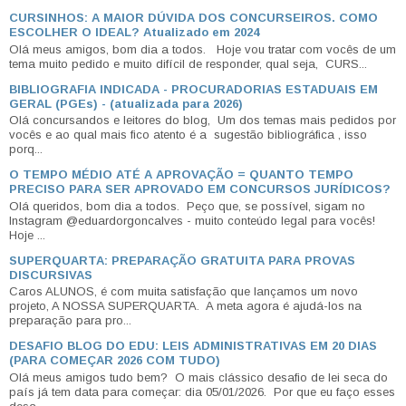
CURSINHOS: A MAIOR DÚVIDA DOS CONCURSEIROS. COMO
ESCOLHER O IDEAL? Atualizado em 2024
Olá meus amigos, bom dia a todos. Hoje vou tratar com vocês de um
tema muito pedido e muito difícil de responder, qual seja, CURS...
BIBLIOGRAFIA INDICADA - PROCURADORIAS ESTADUAIS EM
GERAL (PGEs) - (atualizada para 2026)
Olá concursandos e leitores do blog, Um dos temas mais pedidos por
vocês e ao qual mais fico atento é a sugestão bibliográfica , isso
porq...
O TEMPO MÉDIO ATÉ A APROVAÇÃO = QUANTO TEMPO
PRECISO PARA SER APROVADO EM CONCURSOS JURÍDICOS?
Olá queridos, bom dia a todos. Peço que, se possível, sigam no
Instagram @eduardorgoncalves - muito conteúdo legal para vocês!
Hoje ...
SUPERQUARTA: PREPARAÇÃO GRATUITA PARA PROVAS
DISCURSIVAS
Caros ALUNOS, é com muita satisfação que lançamos um novo
projeto, A NOSSA SUPERQUARTA. A meta agora é ajudá-los na
preparação para pro...
DESAFIO BLOG DO EDU: LEIS ADMINISTRATIVAS EM 20 DIAS
(PARA COMEÇAR 2026 COM TUDO)
Olá meus amigos tudo bem? O mais clássico desafio de lei seca do
país já tem data para começar: dia 05/01/2026. Por que eu faço esses