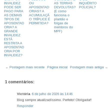
INVALIDEZ
OU
AS TERRAS
INQUÉRITO
PODE SER
APOSENTAD
DEVOLUTAS?
POLICIAL?
PAGO PARA
ORIAS? A
(E como
AS DEMAIS
ACUMULAÇÃ
funciona o
TIPOS DE
O TRÍPLICE É
plantão e
APOSENTAD
PERMITIDA?
folgas de
ORIA? A
membros do
GRANDE
MPF)
INVALIDEZ
ESTÁ
RESTRITA A
APOSENTAD
ORIA POR
INVALIDEZ?
← Postagem mais recente
Página inicial
Postagem mais antiga →
1 comentários:
Victória
6 de julho de 2026 às 14:46
Blog sempre atualizadíssimo. Perfeito! Obrigada!!
Responder