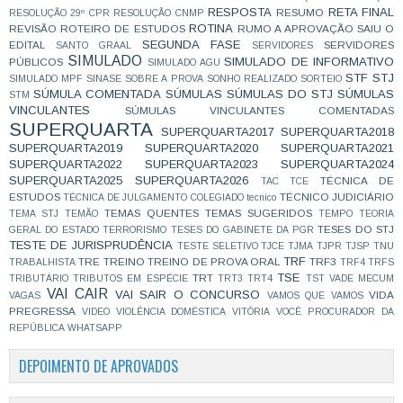
RESPOSTA
RETA FINAL
RESUMO
RESOLUÇÃO 29º CPR
RESOLUÇÃO CNMP
ROTINA
REVISÃO
ROTEIRO DE ESTUDOS
RUMO A APROVAÇÃO
SAIU O
SEGUNDA FASE
EDITAL
SERVIDORES
SANTO GRAAL
SERVIDORES
SIMULADO
SIMULADO DE INFORMATIVO
PÚBLICOS
SIMULADO AGU
STF
STJ
SIMULADO MPF
SINASE
SOBRE A PROVA
SONHO REALIZADO
SORTEIO
SÚMULA COMENTADA
SÚMULAS
SÚMULAS DO STJ
SÚMULAS
STM
VINCULANTES
SÚMULAS VINCULANTES COMENTADAS
SUPERQUARTA
SUPERQUARTA2017
SUPERQUARTA2018
SUPERQUARTA2019
SUPERQUARTA2020
SUPERQUARTA2021
SUPERQUARTA2022
SUPERQUARTA2023
SUPERQUARTA2024
SUPERQUARTA2025
SUPERQUARTA2026
TÉCNICA DE
TAC
TCE
ESTUDOS
TÉCNICO JUDICIÁRIO
TÉCNICA DE JULGAMENTO COLEGIADO
tecnico
TEMAS QUENTES
TEMAS SUGERIDOS
TEMA STJ
TEMÃO
TEMPO
TEORIA
TESES DO STJ
GERAL DO ESTADO
TERRORISMO
TESES DO GABINETE DA PGR
TESTE DE JURISPRUDÊNCIA
TESTE SELETIVO
TJCE
TJMA
TJPR
TJSP
TNU
TRF
TRE
TREINO
TREINO DE PROVA ORAL
TRF3
TRABALHISTA
TRF4
TRFS
TSE
TRT
TRIBUTÁRIO
TRIBUTOS EM ESPÉCIE
TRT3
TRT4
TST
VADE MECUM
VAI CAIR
VAI SAIR O CONCURSO
VIDA
VAGAS
VAMOS QUE VAMOS
PREGRESSA
VIDEO
VIOLÊNCIA DOMÉSTICA
VITÓRIA
VOCÊ PROCURADOR DA
REPÚBLICA
WHATSAPP
DEPOIMENTO DE APROVADOS