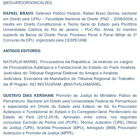
@EDUARDORGONCALVES.
RAFAEL BRAVO
, Defensor Público Federal, Rafael Bravo Gomes, bacharel
em Direito pela UFRJ – Faculdade Nacional de Direito (FND – 2008/2009) e
mestre em Direito Constitucional e Teoria Geral do Estado pela Pontifícia
Universidade Católica do Rio de Janeiro – PUC-Rio. Ainda, foi membro
suplente da Banca de Direito Penal, Processo Penal e Penal Militar do 5º
Concurso da DPU, organizado pela CESPE/UNB.
ANTIGOS EDITORES:
NATHÁLIA MARIEL: Procuradora da República. Já exerceu os cargos
de Procuradora Autárquica e Fundacional do Estado do Pará, Analista
Judiciária do Tribunal Regional Eleitoral do Amapá e Analista
Judiciária- Executora de Mandados do Tribunal Regional do Trabalho
da 8ª Região. NO INSTAGRAM: @NATHALIAMARIEL.
GUSTAVO DIAS KERSHAW,
Promotor de Justiça do Ministério Púbico de
Pernambuco. Bacharel em Direito pela Universidade Federal de Pernambuco
e especialista em Direito do Estado pela Estácio de Sá. Ex-Procurador
Autárquico e Fundacional do Estado e Ex-Corregedor-Geral Penitenciário do
Estado do Pará (2012-2018). Aprovado, entre outros, nos seguintes
concursos: Escrivão de Polícia civil (PCPE), Técnico Judiciário (TJPE), Oficial
de Justiça (TJPE), Analista Processual (MPU), Advogado (BNB) Procurador
Autárquico e Promotor de Justiça (MPPE).