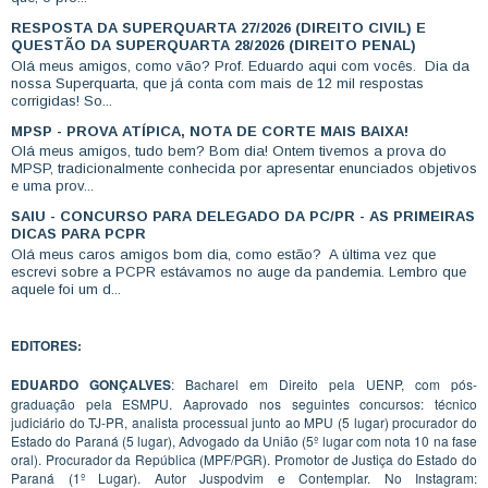
RESPOSTA DA SUPERQUARTA 27/2026 (DIREITO CIVIL) E
QUESTÃO DA SUPERQUARTA 28/2026 (DIREITO PENAL)
Olá meus amigos, como vão? Prof. Eduardo aqui com vocês. Dia da
nossa Superquarta, que já conta com mais de 12 mil respostas
corrigidas! So...
MPSP - PROVA ATÍPICA, NOTA DE CORTE MAIS BAIXA!
Olá meus amigos, tudo bem? Bom dia! Ontem tivemos a prova do
MPSP, tradicionalmente conhecida por apresentar enunciados objetivos
e uma prov...
SAIU - CONCURSO PARA DELEGADO DA PC/PR - AS PRIMEIRAS
DICAS PARA PCPR
Olá meus caros amigos bom dia, como estão? A última vez que
escrevi sobre a PCPR estávamos no auge da pandemia. Lembro que
aquele foi um d...
EDITORES:
EDUARDO GONÇALVES
: Bacharel em Direito pela UENP, com pós-
graduação pela ESMPU. Aaprovado nos seguintes concursos: técnico
judiciário do TJ-PR, analista processual junto ao MPU (5 lugar) procurador do
Estado do Paraná (5 lugar), Advogado da União (5º lugar com nota 10 na fase
oral). Procurador da República (MPF/PGR). Promotor de Justiça do Estado do
Paraná (1º Lugar). Autor Juspodvim e Contemplar. No Instagram: