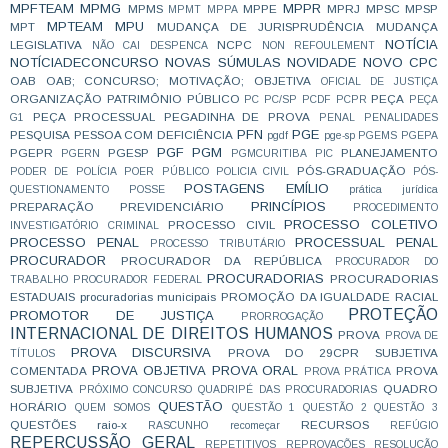
MPFTEAM
MPMG
MPPR
MPMS
MPPE
MPRJ
MPSC
MPSP
MPMT
MPPA
MPTEAM
MPU
MPT
MUDANÇA DE JURISPRUDÊNCIA
MUDANÇA
NOTÍCIA
LEGISLATIVA
NCPC
NÃO CAI DESPENCA
NON REFOULEMENT
NOTÍCIADECONCURSO
NOVAS SÚMULAS
NOVIDADE
NOVO CPC
OAB
OAB; CONCURSO; MOTIVAÇÃO;
OBJETIVA
OFICIAL DE JUSTIÇA
ORGANIZAÇÃO
PATRIMÔNIO PÚBLICO
PEÇA
PC
PC/SP
PCDF
PCPR
PEÇA
PEÇA PROCESSUAL
PEGADINHA DE PROVA
G1
PENAL
PENALIDADES
PFN
PGE
PESQUISA
PESSOA COM DEFICIÊNCIA
pgdf
pge-sp
PGEMS
PGEPA
PGF
PGM
PGEPR
PGESP
PLANEJAMENTO
PGERN
PGMCURITIBA
PIC
PÓS-GRADUAÇÃO
PODER DE POLÍCIA
POER PÚBLICO
POLICIA CIVIL
PÓS-
POSTAGENS EMÍLIO
QUESTIONAMENTO
POSSE
prática jurídica
PRINCÍPIOS
PREPARAÇÃO
PREVIDENCIÁRIO
PROCEDIMENTO
PROCESSO COLETIVO
PROCESSO CIVIL
INVESTIGATÓRIO CRIMINAL
PROCESSO PENAL
PROCESSUAL PENAL
PROCESSO TRIBUTÁRIO
PROCURADOR
PROCURADOR DA REPÚBLICA
PROCURADOR DO
PROCURADORIAS
PROCURADORIAS
TRABALHO
PROCURADOR FEDERAL
ESTADUAIS
procuradorias municipais
PROMOÇÃO DA IGUALDADE RACIAL
PROTEÇÃO
PROMOTOR DE JUSTIÇA
PRORROGAÇÃO
INTERNACIONAL DE DIREITOS HUMANOS
PROVA
PROVA DE
PROVA DISCURSIVA
PROVA DO 29CPR SUBJETIVA
TÍTULOS
PROVA OBJETIVA
PROVA ORAL
COMENTADA
PROVA
PROVA PRÁTICA
SUBJETIVA
QUADRO
PRÓXIMO CONCURSO
QUADRIPÉ DAS PROCURADORIAS
QUESTÃO
HORÁRIO
QUEM SOMOS
QUESTÃO 1
QUESTÃO 2
QUESTÃO 3
QUESTÕES
raio-x
RECURSOS
RASCUNHO
recomeçar
REFÚGIO
REPERCUSSÃO GERAL
REPETITIVOS
REPROVAÇÕES
RESOLUÇÃO