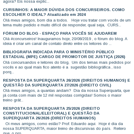
agora? Eis nossa explic...
CURSINHOS: A MAIOR DÚVIDA DOS CONCURSEIROS. COMO
ESCOLHER O IDEAL? Atualizado em 2024
Olá meus amigos, bom dia a todos. Hoje vou tratar com vocês de um
tema muito pedido e muito difícil de responder, qual seja, CURS...
FÓRUM DO BLOG - ESPAÇO PARA VOCÊS SE AJUDAREM
Olá #concurseiros! Inauguramos hoje, 20/08/2019 , o fórum do blog. A
ideia é criar um canal de contato direto entre os leitores do ...
BIBLIOGRAFIA INDICADA PARA O MINISTÉRIO PÚBLICO
ESTADUAL (MPE) CARGO DE PROMOTOR DE JUSTIÇA (2026)
Olá concursandos e leitores do blog, Um dos temas mais pedidos por
vocês e ao qual mais fico atento é a sugestão bibliográfica , isso
porq...
RESPOSTA DA SUPERQUARTA 26/2026 (DIREITOS HUMANOS) E
QUESTÃO DA SUPERQUARTA 27/2026 (DIREITO CIVIL)
Olá meus amigos, a quantas andam? Dia da nossa Superquarta, que
já conta com mais de 12 mil respostas corrigidas! Somos o maior
treino grát...
RESPOSTA DA SUPERQUARTA 25/2026 (DIREITO
CONSTITUCIONAL/ELEITORAL) E QUESTÃO DA
SUPERQUARTA 26/2026 (DIREITOS HUMANOS)
Oi meus amigos, como estão? Prof. Eduardo aqui. Hoje é dia da
nossa SUPERQUARTA, maior treino de discursivas do país. Reitero
que, o pro...