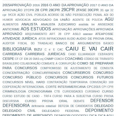
2015APROVAÇÃO
2016 O ANO DA APROVAÇÃO
2016
2017 O ANO DA
29CPR
28 CPR
28CPR
2FASE
30CPR
APROVAÇÃO
27CPR
31 cpr
32
cpr
5ªCCR
AÇÃO CIVIL PÚBLICA
ACORDO DE NÃO PERSECUÇÃO PENAL
ADI DO
AGU
ADVOGADO DA UNIÃO
HUMOR
ADVOCACIA
AGENTE DE POLÍCIA
ANALISTA
ANALISTA JUDICIÁRIO
ALIMENTOS
analista tre
ANSIEDADE
AOS ESTUDOS
ANTICRIME
APROVAÇÃO
APROVAÇÕES
APROVADA
APROVADO
ATEAPOSSE
ARQUIVAMENTO
ART. 28 CPP
ASILO
assessor
ATIVIDADE JURÍDICA
AUDIO DE PROVA ORAL
ATOS INFRACIONAIS
ÁUDIO
BANCO DE ARGUMENTOS
AUDITOR FISCAL DO TRABALHO
BÁSICO
CAIU E VAI CAIR
BIBLIOGRAFIA
BIZU
C e E
CAC
CARREIRAS
CARREIRAS JURÍDICAS
CASO ELLWANGER
CEBRASPE
CESPE
COACHING
CNMP
CF
CF EM 20 DIAS
cnj
COACH
CÓDIGO DE TRÂNSITO
COMO SE PREPARAR
BRASILEIRO
COLABORAÇÃO
COMBATE À CORRUPÇÃO
PARA CONCURSOS
COMPROMISSO DE AJUSTAMENTO DE CONDUTA
CONCURSEIROS
CONCURSO
CONCENTRAÇÃO
CONCURFRIENDS
CONCURSO PÚBLICO
CONCURSOS
CONCURSOS FUTUROS
CONCURSOS NÍVEL HARD
CONTRATAÇÃO TEMPORÁRIA
CONVENÇÃO 169
CORTE INTERAMERICANA
CPC2015
COOPERAÇÃO INTERNACIONAL
CPI
CPR
CRIMINOLOGIA
CRONOGRAMA
CURSO
CTB
CURIOSIDADES
CURSINHO
CURSO ESTUDO DE CASO - TRF4
CURSO PARA A SUBJETIVA
CURSO PROVA
DEFENSOR
CURSO PROVA ORAL
DISCURSIVA
DEBATE
DEFENSORIA
DELEGADO
defensoria estadual
DEFESA DE CANDIDATOS
DEPOIMENTO
DELEGADO CIVIL
DELEGADO FEDERAL
DEPOIMENTO DE APROVADO
DESAFIOBLOGDOEDU
DICA
DICA AGU