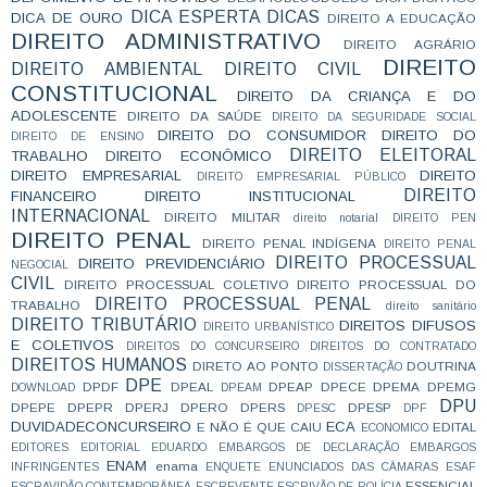
DICA ESPERTA
DICAS
DICA DE OURO
DIREITO A EDUCAÇÃO
DIREITO ADMINISTRATIVO
DIREITO AGRÁRIO
DIREITO
DIREITO AMBIENTAL
DIREITO CIVIL
CONSTITUCIONAL
DIREITO DA CRIANÇA E DO
ADOLESCENTE
DIREITO DA SAÚDE
DIREITO DA SEGURIDADE SOCIAL
DIREITO DO CONSUMIDOR
DIREITO DO
DIREITO DE ENSINO
DIREITO ELEITORAL
TRABALHO
DIREITO ECONÔMICO
DIREITO EMPRESARIAL
DIREITO
DIREITO EMPRESARIAL PÚBLICO
DIREITO
FINANCEIRO
DIREITO INSTITUCIONAL
INTERNACIONAL
DIREITO MILITAR
direito notarial
DIREITO PEN
DIREITO PENAL
DIREITO PENAL INDÍGENA
DIREITO PENAL
DIREITO PROCESSUAL
DIREITO PREVIDENCIÁRIO
NEGOCIAL
CIVIL
DIREITO PROCESSUAL COLETIVO
DIREITO PROCESSUAL DO
DIREITO PROCESSUAL PENAL
TRABALHO
direito sanitário
DIREITO TRIBUTÁRIO
DIREITOS DIFUSOS
DIREITO URBANÍSTICO
E COLETIVOS
DIREITOS DO CONCURSEIRO
DIREITOS DO CONTRATADO
DIREITOS HUMANOS
DIRETO AO PONTO
DOUTRINA
DISSERTAÇÃO
DPE
DPDF
DPEAL
DPEAP
DPECE
DPEMA
DPEMG
DOWNLOAD
DPEAM
DPU
DPEPE
DPEPR
DPERJ
DPERO
DPERS
DPESP
DPESC
DPF
DUVIDADECONCURSEIRO
ECA
E NÃO É QUE CAIU
EDITAL
ECONOMICO
EDITORES
EDITORIAL
EDUARDO
EMBARGOS DE DECLARAÇÃO
EMBARGOS
ENAM
enama
INFRINGENTES
ENQUETE
ENUNCIADOS DAS CÂMARAS
ESAF
ESSENCIAL
ESCRAVIDÃO CONTEMPORÂNEA
ESCREVENTE
ESCRIVÃO DE POLÍCIA