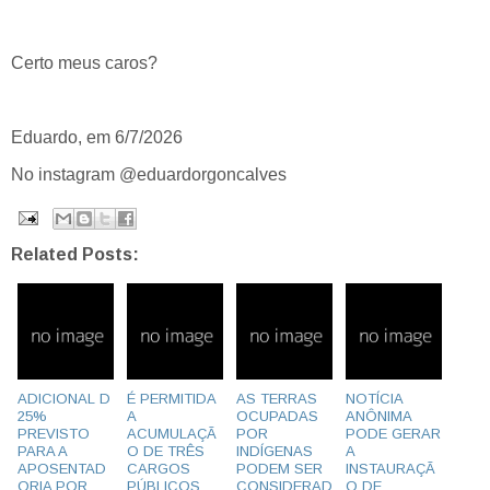
Certo meus caros?
Eduardo, em 6/7/2026
No instagram @eduardorgoncalves
Related Posts:
ADICIONAL D
É PERMITIDA
AS TERRAS
NOTÍCIA
25%
A
OCUPADAS
ANÔNIMA
PREVISTO
ACUMULAÇÃ
POR
PODE GERAR
PARA A
O DE TRÊS
INDÍGENAS
A
APOSENTAD
CARGOS
PODEM SER
INSTAURAÇÃ
ORIA POR
PÚBLICOS
CONSIDERAD
O DE