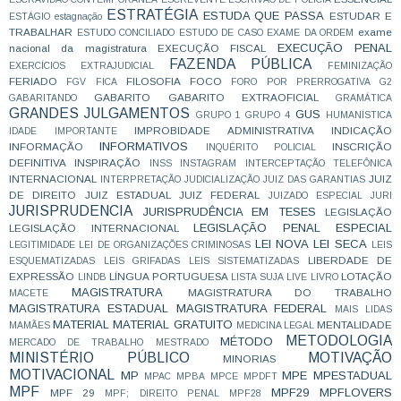
ESTRATÉGIA
ESTUDA QUE PASSA
ESTUDAR E
ESTÁGIO
estagnação
TRABALHAR
exame
ESTUDO CONCILIADO
ESTUDO DE CASO
EXAME DA ORDEM
EXECUÇÃO PENAL
nacional da magistratura
EXECUÇÃO FISCAL
FAZENDA PÚBLICA
EXERCÍCIOS
EXTRAJUDICIAL
FEMINIZAÇÃO
FERIADO
FILOSOFIA
FOCO
FGV
FICA
FORO POR PRERROGATIVA
G2
GABARITO
GABARITO EXTRAOFICIAL
GABARITANDO
GRAMÁTICA
GRANDES JULGAMENTOS
GUS
GRUPO 1
GRUPO 4
HUMANÍSTICA
IMPROBIDADE ADMINISTRATIVA
INDICAÇÃO
IDADE
IMPORTANTE
INFORMATIVOS
INFORMAÇÃO
INSCRIÇÃO
INQUÉRITO POLICIAL
DEFINITIVA
INSPIRAÇÃO
INSS
INSTAGRAM
INTERCEPTAÇÃO TELEFÔNICA
INTERNACIONAL
JUIZ
INTERPRETAÇÃO
JUDICIALIZAÇÃO
JUIZ DAS GARANTIAS
DE DIREITO
JUIZ ESTADUAL
JUIZ FEDERAL
JUIZADO ESPECIAL
JURI
JURISPRUDENCIA
JURISPRUDÊNCIA EM TESES
LEGISLAÇÃO
LEGISLAÇÃO PENAL ESPECIAL
LEGISLAÇÃO INTERNACIONAL
LEI NOVA
LEI SECA
LEGITIMIDADE
LEI DE ORGANIZAÇÕES CRIMINOSAS
LEIS
LIBERDADE DE
ESQUEMATIZADAS
LEIS GRIFADAS
LEIS SISTEMATIZADAS
EXPRESSÃO
LÍNGUA PORTUGUESA
LOTAÇÃO
LINDB
LISTA SUJA
LIVE
LIVRO
MAGISTRATURA
MAGISTRATURA DO TRABALHO
MACETE
MAGISTRATURA ESTADUAL
MAGISTRATURA FEDERAL
MAIS LIDAS
MATERIAL
MATERIAL GRATUITO
MENTALIDADE
MAMÃES
MEDICINA LEGAL
METODOLOGIA
MÉTODO
MERCADO DE TRABALHO
MESTRADO
MINISTÉRIO PÚBLICO
MOTIVAÇÃO
MINORIAS
MOTIVACIONAL
MP
MPE
MPESTADUAL
MPAC
MPBA
MPCE
MPDFT
MPF
MPF29
MPFLOVERS
MPF 29
MPF; DIREITO PENAL
MPF28