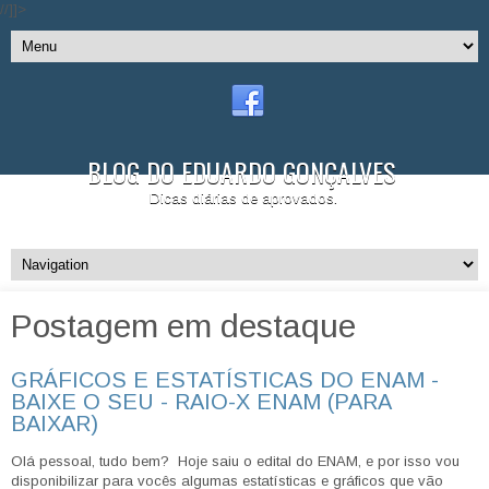
//]]>
BLOG DO EDUARDO GONÇALVES
Dicas diárias de aprovados.
Postagem em destaque
GRÁFICOS E ESTATÍSTICAS DO ENAM -
BAIXE O SEU - RAIO-X ENAM (PARA
BAIXAR)
Olá pessoal, tudo bem? Hoje saiu o edital do ENAM, e por isso vou
disponibilizar para vocês algumas estatísticas e gráficos que vão