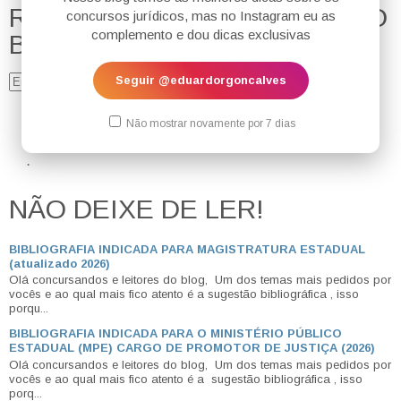
RECEBER AS NOVIDADES DO
concursos jurídicos, mas no Instagram eu as
complemento e dou dicas exclusivas
BLOG:
Seguir @eduardorgoncalves
Enviar
GOSTOU DO SITE? ENTÃO NÃO DEIXE DE NOS SEGUIR NO
Não mostrar novamente por 7 dias
@
EDUARDO
R
GONCALVES
.
INSTAGRAM
.
NÃO DEIXE DE LER!
BIBLIOGRAFIA INDICADA PARA MAGISTRATURA ESTADUAL
(atualizado 2026)
Olá concursandos e leitores do blog, Um dos temas mais pedidos por
vocês e ao qual mais fico atento é a sugestão bibliográfica , isso
porqu...
BIBLIOGRAFIA INDICADA PARA O MINISTÉRIO PÚBLICO
ESTADUAL (MPE) CARGO DE PROMOTOR DE JUSTIÇA (2026)
Olá concursandos e leitores do blog, Um dos temas mais pedidos por
vocês e ao qual mais fico atento é a sugestão bibliográfica , isso
porq...