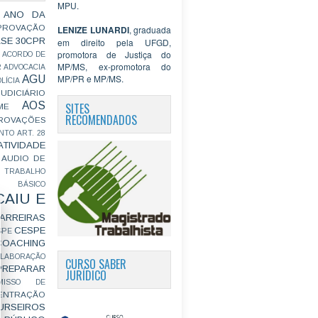
MPU.
 ANO DA
PROVAÇÃO
LENIZE LUNARDI
, graduada
ASE
30CPR
em direito pela UFGD,
promotora de Justiça do
ACORDO DE
MP/MS, ex-promotora do
R
ADVOCACIA
MP/PR e MP/MS.
AGU
LÍCIA
JUDICIÁRIO
AOS
SITES
ME
RECOMENDADOS
ROVAÇÕES
NTO
ART. 28
ATIVIDADE
AUDIO DE
 TRABALHO
BÁSICO
CAIU E
ARREIRAS
CESPE
SPE
COACHING
OLABORAÇÃO
CURSO SABER
PREPARAR
JURÍDICO
MISSO DE
ENTRAÇÃO
URSEIROS