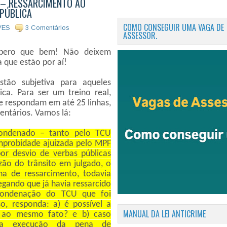
 – RESSARCIMENTO AO
 PÚBLICA
COMO CONSEGUIR UMA VAGA DE
VES
3 Comentários
ASSESSOR.
pero que bem! Não deixem
 que estão por aí!
tão subjetiva para aqueles
ca. Para ser um treino real,
e respondam em até 25 linhas,
entários. Vamos lá:
 condenado – tanto pelo TCU
improbidade ajuizada pelo MPF
por desvio de verbas públicas
zão do trânsito em julgado, o
a de ressarcimento, todavia
gando que já havia ressarcido
condenação do TCU que foi
o, responda: a) é possível a
MANUAL DA LEI ANTICRIME
a ao mesmo fato? e b) caso
pla execução da pena de