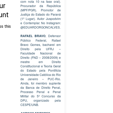
com nota 10 na fase oral).
Procurador da República
(MPF/PGR). Promotor de
Justiça do Estado do Paraná
(1º Lugar). Autor Juspodvim
e Contemplar. No Instagram:
@EDUARDORGONCALVES.
RAFAEL BRAVO
, Defensor
Público Federal, Rafael
Bravo Gomes, bacharel em
Direito pela UFRJ –
Faculdade Nacional de
Direito (FND – 2008/2009) e
mestre em Direito
Constitucional e Teoria Geral
do Estado pela Pontifícia
Universidade Católica do Rio
de Janeiro – PUC-Rio.
Ainda, foi membro suplente
da Banca de Direito Penal,
Processo Penal e Penal
Militar do 5º Concurso da
DPU, organizado pela
CESPE/UNB.