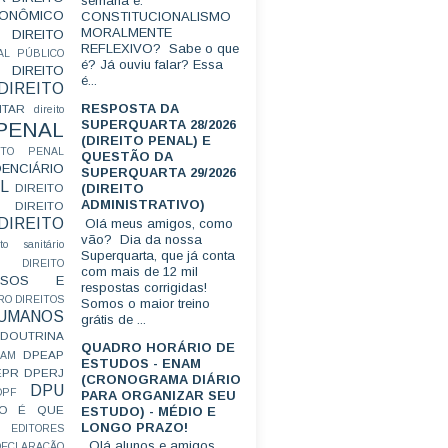
semana é:
CONÔMICO
CONSTITUCIONALISMO
MORALMENTE
DIREITO
REFLEXIVO? Sabe o que
AL PÚBLICO
é? Já ouviu falar? Essa
DIREITO
é...
DIREITO
RESPOSTA DA
ITAR
direito
SUPERQUARTA 28/2026
 PENAL
(DIREITO PENAL) E
EITO PENAL
QUESTÃO DA
ENCIÁRIO
SUPERQUARTA 29/2026
L
(DIREITO
DIREITO
ADMINISTRATIVO)
DIREITO
DIREITO
Olá meus amigos, como
vão? Dia da nossa
ito sanitário
Superquarta, que já conta
DIREITO
com mais de 12 mil
FUSOS E
respostas corrigidas!
RO
DIREITOS
Somos o maior treino
HUMANOS
grátis de ...
DOUTRINA
QUADRO HORÁRIO DE
DPEAP
EAM
ESTUDOS - ENAM
EPR
DPERJ
(CRONOGRAMA DIÁRIO
DPU
DPF
PARA ORGANIZAR SEU
O É QUE
ESTUDO) - MÉDIO E
LONGO PRAZO!
EDITORES
Olá alunos e amigos.
ECLARAÇÃO