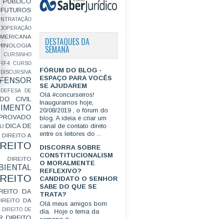
PÚBLICO
FUTUROS
ONTRATAÇÃO
OOPERAÇÃO
MERICANA
DESTAQUES DA
MINOLOGIA
SEMANA
CURSINHO
RF4
CURSO
FÓRUM DO BLOG -
ISCURSIVA
ESPAÇO PARA VOCÊS
FENSOR
SE AJUDAREM
DEFESA DE
Olá #concurseiros!
DO CIVIL
Inauguramos hoje,
IMENTO
20/08/2019 , o fórum do
ROVADO
blog. A ideia é criar um
DICA DE
canal de contato direto
GU
entre os leitores do ...
DIREITO A
IREITO
DISCORRA SOBRE
CONSTITUCIONALISM
DIREITO
O MORALMENTE
IENTAL
REFLEXIVO?
IREITO
CANDIDATO O SENHOR
SABE DO QUE SE
IREITO DA
TRATA?
IREITO DA
Olá meus amigos bom
L
DIREITO DE
dia. Hoje o tema da
R
DIREITO