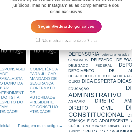
CONCURSO
CONCURSO 
jurídicos, mas no Instagram eu as complemento e dou
CONCURSOS
CONCURSOS 
om
dicas exclusivas
CONCURSOS NÍVEL HARD
C
TEMPORÁRIA
CONVENÇÃO 169
C
CORTE INTERA
INTERNACIONAL
Seguir @eduardorgoncalves
CPC2015
CRI
CPI
CPR
CRONOGRAMA
CTB
CURIOSIDADES
CURSO
CURSO ESTUDO DE CASO - T
Não mostrar novamente por 7 dias
PARA A SUBJETIVA
CURSO PROVA D
DE
CURSO PROVA ORAL
DEBATE
DEFENSORIA
defensoria estadual
DELEGADO
DELEGA
CANDIDATOS
DEPO
DELEGADO FEDERAL
ESPONSABILI
COMPETÊNCIA
DEPOIMENTO DE AP
ADE
PARA JULGAR
DESAFIOBLOGDOEDU
DICA
DICA A
RABALHISTA
MANDADO DE
DICA ESPERTA
DICAS
OURO
O DONO DA
SEGURANÇA
D
BRA:
CONTRA ATO
EDUCAÇÃO
NTENDIMENT
DE
ADMINISTRATIVO
 DO TST A
AUTORIDADE
DIREITO AMB
AGRÁRIO
ESPEITO DO
PRESIDENTE
D
EMA!
DE CONSELHO:
DIREITO CIVIL
TENÇÃO!!!
ATENÇÃO!!!
CONSTITUCIONAL
D
CRIANÇA E DO ADOLESCENTE
D
nicial
Postagem mais antiga →
SAÚDE
DIREITO DA SEGURIDADE SOCIA
DIREITO DO CONSUMIDO
ENSINO