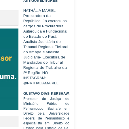
ANTIGOS EDITORES:
NATHÁLIA MARIEL:
Procuradora da
República. Já exerceu os
cargos de Procuradora
Autárquica e Fundacional
do Estado do Pará,
Analista Judiciária do
Tribunal Regional Eleitoral
do Amapá e Analista
Judiciária- Executora de
Mandados do Tribunal
Regional do Trabalho da
8ª Região. NO
INSTAGRAM:
@NATHALIAMARIEL.
GUSTAVO DIAS KERSHAW,
Promotor de Justiça do
Ministério Púbico de
Pernambuco. Bacharel em
Direito pela Universidade
Federal de Pernambuco e
especialista em Direito do
Estado pela Estácio de Sá.