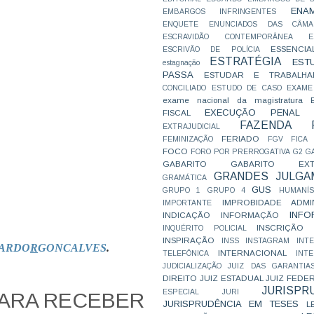
ENA
EMBARGOS INFRINGENTES
ENQUETE
ENUNCIADOS DAS CÂMA
ESCRAVIDÃO CONTEMPORÂNEA
E
ESSENCIA
ESCRIVÃO DE POLÍCIA
ESTRATÉGIA
EST
estagnação
PASSA
ESTUDAR E TRABALHA
CONCILIADO
ESTUDO DE CASO
EXAME
exame nacional da magistratura
EXECUÇÃO PENAL
FISCAL
FAZENDA P
EXTRAJUDICIAL
FERIADO
FEMINIZAÇÃO
FGV
FICA
FOCO
FORO POR PRERROGATIVA
G2
G
GABARITO
GABARITO EXTR
GRANDES JULGA
GRAMÁTICA
GUS
GRUPO 1
GRUPO 4
HUMANÍS
IMPROBIDADE ADMIN
IMPORTANTE
INFO
INDICAÇÃO
INFORMAÇÃO
INSCRIÇÃO D
INQUÉRITO POLICIAL
INSPIRAÇÃO
INSS
INSTAGRAM
INT
ARDO
R
GONCALVES
.
INTERNACIONAL
TELEFÔNICA
INT
JUDICIALIZAÇÃO
JUIZ DAS GARANTIA
DIREITO
JUIZ ESTADUAL
JUIZ FEDE
JURISPR
ESPECIAL
JURI
PARA RECEBER
JURISPRUDÊNCIA EM TESES
L