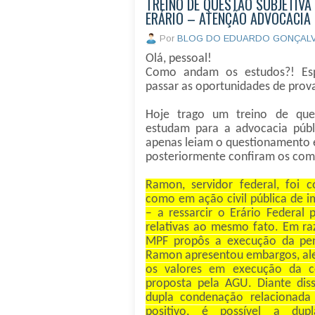
TREINO DE QUESTÃO SUBJETIVA
ERÁRIO – ATENÇÃO ADVOCACIA
Por
BLOG DO EDUARDO GONÇAL
Olá, pessoal!
Como andam os estudos?! Es
passar as oportunidades de prova
Hoje trago um treino de ques
estudam para a advocacia públi
apenas leiam o questionamento 
posteriormente confiram os com
Ramon, servidor federal, foi
como em ação civil pública de 
– a ressarcir o Erário Federal 
relativas ao mesmo fato. Em ra
MPF propôs a execução da pen
Ramon apresentou embargos, ale
os valores em execução da 
proposta pela AGU. Diante diss
dupla condenação relacionad
positivo, é possível a du