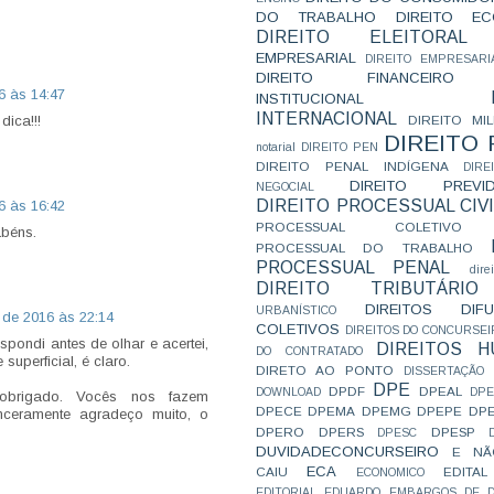
DO TRABALHO
DIREITO E
DIREITO ELEITORAL
EMPRESARIAL
DIREITO EMPRESARI
DIREITO FINANCEIRO
6 às 14:47
INSTITUCIONAL
INTERNACIONAL
dica!!!
DIREITO MIL
DIREITO
notarial
DIREITO PEN
DIREITO PENAL INDÍGENA
DIR
DIREITO PREVID
NEGOCIAL
DIREITO PROCESSUAL CIVI
6 às 16:42
PROCESSUAL COLETIVO
abéns.
PROCESSUAL DO TRABALHO
PROCESSUAL PENAL
dire
DIREITO TRIBUTÁRIO
DIREITOS DI
URBANÍSTICO
 de 2016 às 22:14
COLETIVOS
DIREITOS DO CONCURSEI
spondi antes de olhar e acertei,
DIREITOS 
DO CONTRATADO
uperficial, é claro.
DIRETO AO PONTO
DISSERTAÇÃO
DPE
DPDF
DPEAL
DOWNLOAD
DP
 obrigado. Vocês nos fazem
DPECE
DPEMA
DPEMG
DPEPE
DP
inceramente agradeço muito, o
DPERO
DPERS
DPESP
DPESC
DUVIDADECONCURSEIRO
E NÃ
ECA
CAIU
EDITAL
ECONOMICO
EDITORIAL
EDUARDO
EMBARGOS DE D