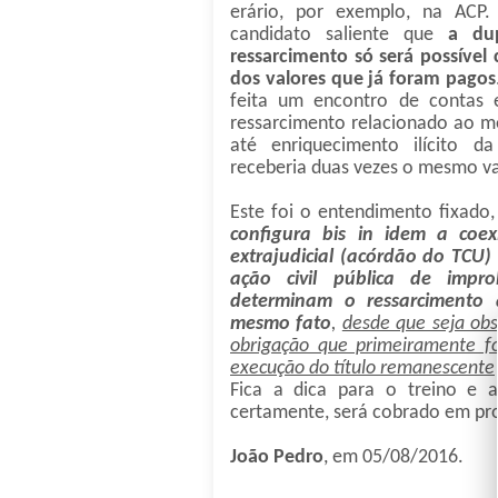
erário, por exemplo, na ACP.
candidato saliente que
a du
ressarcimento só será possíve
dos valores que já foram pagos
feita um encontro de contas 
ressarcimento relacionado ao m
até enriquecimento ilícito d
receberia duas vezes o mesmo va
Este foi o entendimento fixado
configura bis in idem a coexi
extrajudicial (acórdão do TCU
ação civil pública de impro
determinam o ressarcimento 
mesmo fato
,
desde que seja ob
obrigação que primeiramente 
execução do título remanescente
Fica a dica para o treino e 
certamente, será cobrado em pro
João Pedro
, em 05/08/2016.