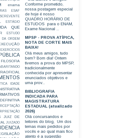
Conforme prometido,
M
enama
nossa postagem especial
RAS
ESAF
de hoje é nosso
SCREVENTE
QUADRO HORÁRIO DE
L
ESTÁGIO
ESTUDOS para o ENAM,
UDA QUE
Exame Nacional ...
R
ESTUDO
MPSP - PROVA ATÍPICA,
 DA ORDEM
NOTA DE CORTE MAIS
EXECUÇÃO
BAIXA!
EXERCÍCIOS
Olá meus amigos, tudo
ÚBLICA
bem? Bom dia! Ontem
FILOSOFIA
tivemos a prova do MPSP,
ABARITANDO
tradicionalmente
AOFICIAL
conhecida por apresentar
MENTOS
enunciados objetivos e
uma prov...
TICA
IDADE
ISTRATIVA
BIBLIOGRAFIA
RMATIVOS
INDICADA PARA
EFINITIVA
MAGISTRATURA
ESTADUAL (atualizado
ERCEPTAÇÃO
2026)
ERPRETAÇÃO
Olá concursandos e
JUIZ DE
S
leitores do blog, Um dos
RAL
JUIZADO
temas mais pedidos por
UDENCIA
vocês e ao qual mais fico
EGISLAÇÃO
atento é a sugestão