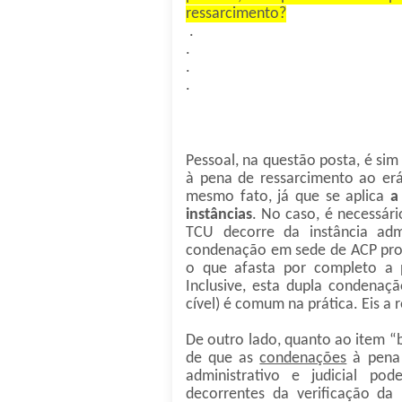
ressarcimento?
.
.
.
.
Pessoal, na questão posta, é si
à pena de ressarcimento ao erá
mesmo fato, já que se aplica
a
instâncias
. No caso, é necessár
TCU decorre da instância adm
condenação em sede de ACP prové
o que afasta por completo a 
Inclusive, esta dupla condenaçã
cível) é comum na prática. Eis a 
De outro lado, quanto ao item “b”
de que as
condenações
à pena 
administrativo e judicial p
decorrentes da verificação d