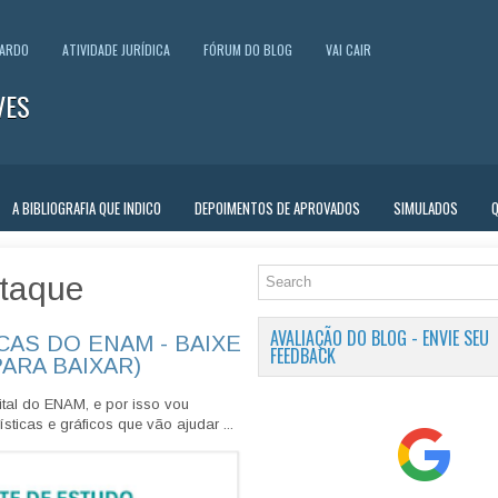
UARDO
ATIVIDADE JURÍDICA
FÓRUM DO BLOG
VAI CAIR
VES
A BIBLIOGRAFIA QUE INDICO
DEPOIMENTOS DE APROVADOS
SIMULADOS
taque
AVALIAÇÃO DO BLOG - ENVIE SEU
CAS DO ENAM - BAIXE
FEEDBACK
PARA BAIXAR)
tal do ENAM, e por isso vou
sticas e gráficos que vão ajudar ...