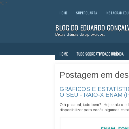
//]]>
HOME
SUPERQUARTA
INSTAGRAM ED
BLOG DO EDUARDO GONÇAL
Dicas diárias de aprovados.
HOME
TUDO SOBRE ATIVIDADE JURÍDICA
Postagem em des
GRÁFICOS E ESTATÍSTI
O SEU - RAIO-X ENAM (
Olá pessoal, tudo bem? Hoje saiu o edi
disponibilizar para vocês algumas estatí