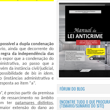
m
possível a dupla condenação
rio, ainda que decorrente do
 regra da independência das
io expor que a condenação do
inistrativa, ao passo que a
m da instância civil/judicial,
possibilidade de
bis in idem
.
o (instâncias administrativa e
resposta ao item “a”.
FÓRUM DO BLOG
, é preciso partir da premissa
de ressarcimento no âmbito
ENCONTRE TUDO O QUE PROCURA
odem ter
patamares distintos
,
(TEMÁRIO/SUMÁRIO DO SITE)
a maior extensão do dano ao