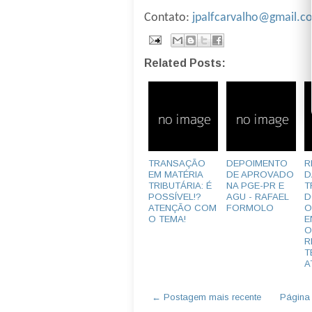
Contato:
jpalfcarvalho@gmail.c
Related Posts:
TRANSAÇÃO
DEPOIMENTO
R
EM MATÉRIA
DE APROVADO
D
TRIBUTÁRIA: É
NA PGE-PR E
T
POSSÍVEL!?
AGU - RAFAEL
D
ATENÇÃO COM
FORMOLO
O
O TEMA!
E
O
R
T
A
← Postagem mais recente
Página i