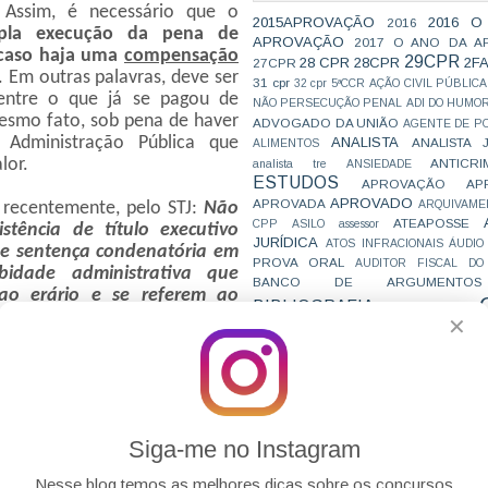
 Assim, é necessário que o
2015APROVAÇÃO
2016 O
2016
pla execução da pena de
APROVAÇÃO
2017 O ANO DA A
l caso haja uma
compensação
29CPR
28 CPR
28CPR
2F
27CPR
. Em outras palavras, deve ser
31 cpr
32 cpr
5ªCCR
AÇÃO CIVIL PÚBLICA
entre o que já se pagou de
NÃO PERSECUÇÃO PENAL
ADI DO HUMO
esmo fato, sob pena de haver
ADVOGADO DA UNIÃO
AGENTE DE PO
a Administração Pública que
ANALISTA
ANALISTA 
ALIMENTOS
lor.
ANTICRI
analista tre
ANSIEDADE
ESTUDOS
APROVAÇÃO
AP
APROVADO
APROVADA
ARQUIVAME
, recentemente, pelo STJ:
Não
ATEAPOSSE
CPP
ASILO
assessor
stência de título executivo
JURÍDICA
ATOS INFRACIONAIS
ÁUDIO
) e sentença condenatória em
PROVA ORAL
AUDITOR FISCAL DO
bidade administrativa que
BANCO DE ARGUMENTOS
ao erário e se referem ao
BIBLIOGRAFIA
BIZU
C e E
CAC
servada a dedução do valor da
✕
VAI CAIR
CARREIRAS
C
foi executada no momento da
JURÍDICAS
CASO ELLWANGER
CEBRA
(INFO 584).
CNMP
CF
CF EM 20 DIAS
cnj
COACH
aprendizado deste tema que,
CÓDIGO DE TRÂNSITO BRASILEIRO
C
vas futuras.
COMO SE 
COMBATE À CORRUPÇÃO
PARA CONCURSOS
COMPRO
Siga-me no Instagram
CONC
AJUSTAMENTO DE CONDUTA
CONC
CONCURFRIENDS
Nesse blog temos as melhores dicas sobre os concursos