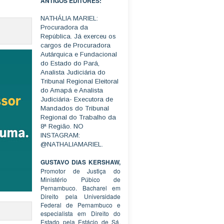
ANTIGOS EDITORES:
NATHÁLIA MARIEL:
Procuradora da
República. Já exerceu os
cargos de Procuradora
Autárquica e Fundacional
do Estado do Pará,
Analista Judiciária do
Tribunal Regional Eleitoral
do Amapá e Analista
Judiciária- Executora de
Mandados do Tribunal
Regional do Trabalho da
8ª Região. NO
INSTAGRAM:
@NATHALIAMARIEL.
GUSTAVO DIAS KERSHAW,
Promotor de Justiça do
Ministério Púbico de
Pernambuco. Bacharel em
Direito pela Universidade
Federal de Pernambuco e
especialista em Direito do
Estado pela Estácio de Sá.