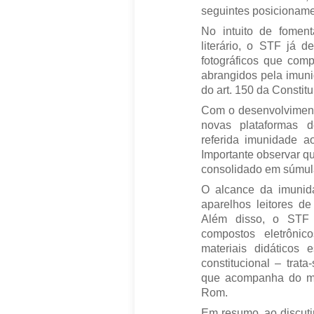
seguintes posicioname
No intuito de fomen
literário, o STF já d
fotográficos que comp
abrangidos pela imunid
do art. 150 da Constitu
Com o desenvolviment
novas plataformas d
referida imunidade aos
Importante observar qu
consolidado em súmula
O alcance da imuni
aparelhos leitores de 
Além disso, o STF
compostos eletrônic
materiais didáticos
constitucional – trata
que acompanha do ma
Rom.
Em resumo, ao discutir