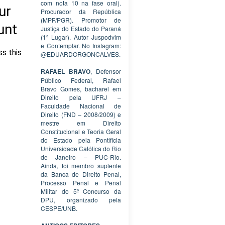
com nota 10 na fase oral).
Procurador da República
(MPF/PGR). Promotor de
Justiça do Estado do Paraná
(1º Lugar). Autor Juspodvim
e Contemplar. No Instagram:
@EDUARDORGONCALVES.
RAFAEL BRAVO
, Defensor
Público Federal, Rafael
Bravo Gomes, bacharel em
Direito pela UFRJ –
Faculdade Nacional de
Direito (FND – 2008/2009) e
mestre em Direito
Constitucional e Teoria Geral
do Estado pela Pontifícia
Universidade Católica do Rio
de Janeiro – PUC-Rio.
Ainda, foi membro suplente
da Banca de Direito Penal,
Processo Penal e Penal
Militar do 5º Concurso da
DPU, organizado pela
CESPE/UNB.