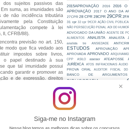
is dos sujeitos passivos das
2015APROVAÇÃO
2016 O
2016
s. Em suma, as imunidades são
APROVAÇÃO
2017 O ANO DA A
s de não incidência tributária
29CPR
28 CPR
28CPR
2F
27CPR
sivamente pela Constituição
31 cpr
32 cpr
5ªCCR
AÇÃO CIVIL PÚBLICA
ulamentação compete à lei
NÃO PERSECUÇÃO PENAL
ADI DO HUMO
ADVOGADO DA UNIÃO
AGENTE DE PO
, II, CFRB/88).
ANALISTA
ANALISTA 
ALIMENTOS
encontra previsão no art. 150,
ANTICRI
analista tre
ANSIEDADE
 de modo que fica vedado aos
ESTUDOS
APROVAÇÃO
AP
APROVADO
tituir impostos sobre livros,
APROVADA
ARQUIVAME
ATEAPOSSE
CPP
ASILO
assessor
 e o papel destinado à sua
JURÍDICA
ATOS INFRACIONAIS
ÁUDIO
-se que tal imunidade possui
PROVA ORAL
AUDITOR FISCAL DO
scando garantir e promover as
BANCO DE ARGUMENTOS
ação e de expressão, direitos
BIBLIOGRAFIA
BIZU
C e E
CAC
íduos (art. 5º, IX, CRFB/88).
✕
VAI CAIR
CARREIRAS
C
do a referida imunidade de
JURÍDICAS
CASO ELLWANGER
CEBRA
 evolutiva, fixou uma série de
CNMP
CF
CF EM 20 DIAS
cnj
COACH
udenciais. Em primeiro lugar,
CÓDIGO DE TRÂNSITO BRASILEIRO
C
COMO SE 
COMBATE À CORRUPÇÃO
r que as imunidades tributárias
PARA CONCURSOS
COMPRO
ação extensiva, em razão de
Siga-me no Instagram
CONC
AJUSTAMENTO DE CONDUTA
tos e garantias fundamentais.
CONC
CONCURFRIENDS
Nesse blog temos as melhores dicas sobre os concursos
ncipais entendimentos firmados