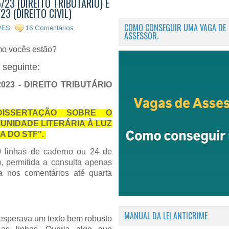
23 (DIREITO TRIBUTÁRIO) E
3 (DIREITO CIVIL)
COMO CONSEGUIR UMA VAGA DE
VES
16 Comentários
ASSESSOR.
mo vocês estão?
 seguinte:
023 - DIREITO TRIBUTÁRIO
ISSERTAÇÃO SOBRE O
MUNIDADE LITERÁRIA À LUZ
A DO STF".
 linhas de caderno ou 24 de
, permitida a consulta apenas
a nos comentários até quarta
MANUAL DA LEI ANTICRIME
 esperava um texto bem robusto