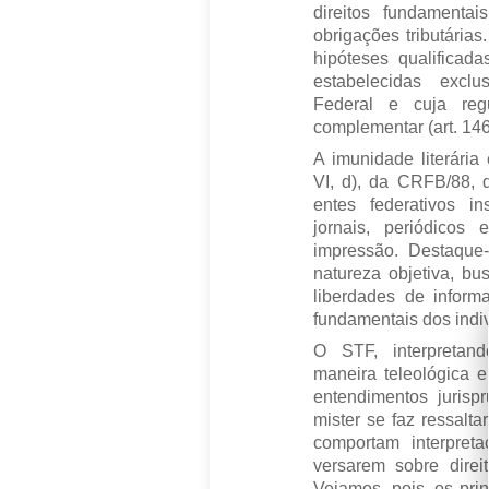
direitos fundamenta
obrigações tributária
hipóteses qualificada
estabelecidas exclu
Federal e cuja reg
complementar (art. 146
A imunidade literária 
VI, d), da CRFB/88,
entes federativos ins
jornais, periódicos
impressão. Destaque
natureza objetiva, bu
liberdades de inform
fundamentais dos indiv
O STF, interpretan
maneira teleológica e
entendimentos jurispr
mister se faz ressalta
comportam interpret
versarem sobre direi
Vejamos, pois, os pri