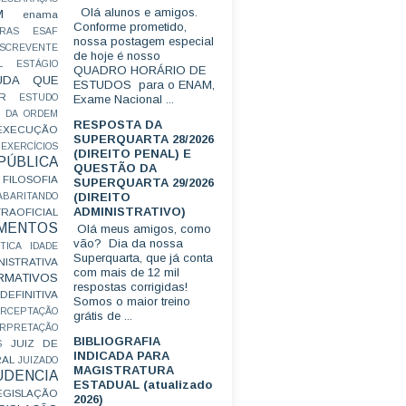
Olá alunos e amigos.
M
enama
Conforme prometido,
RAS
ESAF
nossa postagem especial
SCREVENTE
de hoje é nosso
L
ESTÁGIO
QUADRO HORÁRIO DE
UDA QUE
ESTUDOS para o ENAM,
R
ESTUDO
Exame Nacional ...
 DA ORDEM
RESPOSTA DA
EXECUÇÃO
SUPERQUARTA 28/2026
EXERCÍCIOS
(DIREITO PENAL) E
ÚBLICA
QUESTÃO DA
FILOSOFIA
SUPERQUARTA 29/2026
(DIREITO
ABARITANDO
ADMINISTRATIVO)
AOFICIAL
MENTOS
Olá meus amigos, como
vão? Dia da nossa
TICA
IDADE
Superquarta, que já conta
ISTRATIVA
com mais de 12 mil
RMATIVOS
respostas corrigidas!
EFINITIVA
Somos o maior treino
ERCEPTAÇÃO
grátis de ...
ERPRETAÇÃO
BIBLIOGRAFIA
JUIZ DE
S
INDICADA PARA
RAL
JUIZADO
MAGISTRATURA
UDENCIA
ESTADUAL (atualizado
EGISLAÇÃO
2026)