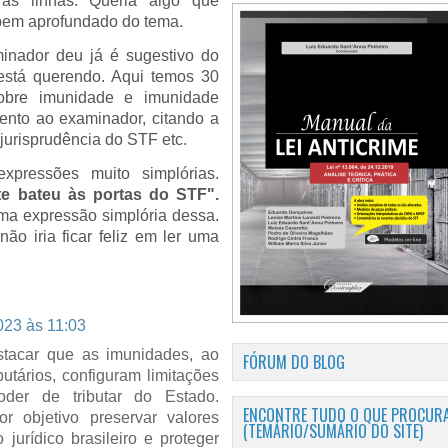
as linhas. Queria algo que
bem aprofundado do tema.
inador deu já é sugestivo do
está querendo. Aqui temos 30
sobre imunidade e imunidade
mento ao examinador, citando a
jurisprudência do STF etc.
pressões muito simplórias.
te bateu às portas do STF".
a expressão simplória dessa.
ão iria ficar feliz em ler uma
023 às 11:03
stacar que as imunidades, ao
FÓRUM DO BLOG
ibutários, configuram limitações
poder de tributar do Estado.
ENCONTRE TUDO O QUE PROCURA
or objetivo preservar valores
(TEMÁRIO/SUMÁRIO DO SITE)
jurídico brasileiro e proteger