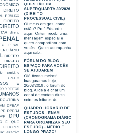
QUESTÃO DA
CONÔMICO
SUPERQUARTA 30/2026
DIREITO
(DIREITO
AL PÚBLICO
PROCESSUAL CIVIL)
DIREITO
Oi meus amigos, como
DIREITO
estão? Prof. Eduardo
ITAR
direito
aqui. Ontem recebi uma
 PENAL
mensagem especial e
quero compartilhar com
EITO PENAL
vocês: Quem acompanha
ENCIÁRIO
aqui sab...
L
DIREITO
FÓRUM DO BLOG -
DIREITO
ESPAÇO PARA VOCÊS
DIREITO
SE AJUDAREM
ito sanitário
Olá #concurseiros!
DIREITO
Inauguramos hoje,
FUSOS E
20/08/2019 , o fórum do
RO
DIREITOS
blog. A ideia é criar um
HUMANOS
canal de contato direto
entre os leitores do ...
DOUTRINA
DPEAP
EAM
QUADRO HORÁRIO DE
EPR
DPERJ
ESTUDOS - ENAM
DPU
DPF
(CRONOGRAMA DIÁRIO
O É QUE
PARA ORGANIZAR SEU
ESTUDO) - MÉDIO E
EDITORES
LONGO PRAZO!
ECLARAÇÃO