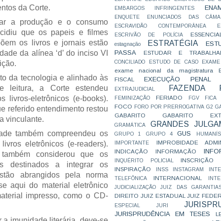
ntos da Corte.
ENA
EMBARGOS INFRINGENTES
ENQUETE
ENUNCIADOS DAS CÂMA
tar a produção e o consumo
ESCRAVIDÃO CONTEMPORÂNEA
E
ecidiu que os papeis e filmes
ESSENCIA
ESCRIVÃO DE POLÍCIA
õem os livros e jornais estão
ESTRATÉGIA
EST
estagnação
PASSA
ade da alínea ‘d’ do inciso VI
ESTUDAR E TRABALHA
CONCILIADO
ESTUDO DE CASO
EXAME
ição.
exame nacional da magistratura
o da tecnologia e alinhado às
EXECUÇÃO PENAL
FISCAL
FAZENDA P
e leitura, a Corte estendeu
EXTRAJUDICIAL
FERIADO
 livros-eletrônicos (e-books).
FEMINIZAÇÃO
FGV
FICA
FOCO
FORO POR PRERROGATIVA
G2
G
e referido entendimento restou
GABARITO
GABARITO EXTR
 vinculante.
GRANDES JULGA
GRAMÁTICA
dade também compreendeu os
GUS
GRUPO 1
GRUPO 4
HUMANÍS
IMPROBIDADE ADMIN
livros eletrônicos (e-readers).
IMPORTANTE
INFO
INDICAÇÃO
INFORMAÇÃO
 também considerou que os
INSCRIÇÃO D
INQUÉRITO POLICIAL
os destinados a integrar os
INSPIRAÇÃO
INSS
INSTAGRAM
INT
 estão abrangidos pela norma
INTERNACIONAL
TELEFÔNICA
INT
-se aqui do material eletrônico
JUDICIALIZAÇÃO
JUIZ DAS GARANTIA
terial impresso, como o CD-
DIREITO
JUIZ ESTADUAL
JUIZ FEDE
JURISPR
ESPECIAL
JURI
JURISPRUDÊNCIA EM TESES
L
 a imunidade literária, deve-se