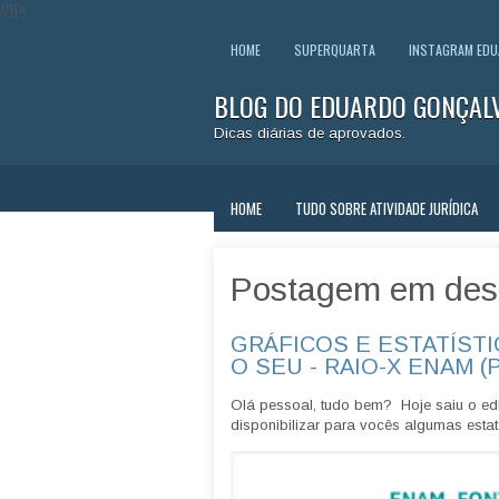
//]]>
HOME
SUPERQUARTA
INSTAGRAM ED
BLOG DO EDUARDO GONÇAL
Dicas diárias de aprovados.
HOME
TUDO SOBRE ATIVIDADE JURÍDICA
Postagem em des
GRÁFICOS E ESTATÍSTI
O SEU - RAIO-X ENAM (
Olá pessoal, tudo bem? Hoje saiu o edi
disponibilizar para vocês algumas estatí