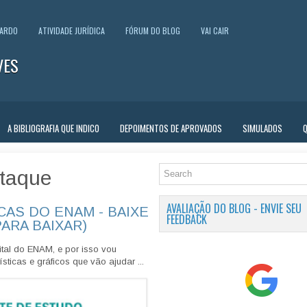
UARDO
ATIVIDADE JURÍDICA
FÓRUM DO BLOG
VAI CAIR
VES
A BIBLIOGRAFIA QUE INDICO
DEPOIMENTOS DE APROVADOS
SIMULADOS
taque
AVALIAÇÃO DO BLOG - ENVIE SEU
CAS DO ENAM - BAIXE
FEEDBACK
PARA BAIXAR)
tal do ENAM, e por isso vou
sticas e gráficos que vão ajudar ...