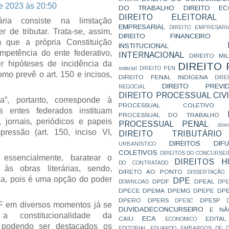
de 2023 às 20:50
DO TRABALHO
DIREITO E
DIREITO ELEITORAL
ária consiste na limitação
EMPRESARIAL
DIREITO EMPRESARI
r de tributar. Trata-se, assim,
DIREITO FINANCEIRO
que a própria Constituição
INSTITUCIONAL
mpetência do ente federativo,
INTERNACIONAL
DIREITO MIL
ir hipóteses de incidência da
DIREITO
notarial
DIREITO PEN
omo prevê o art. 150 e incisos,
DIREITO PENAL INDÍGENA
DIR
DIREITO PREVID
NEGOCIAL
DIREITO PROCESSUAL CIVI
ia”, portanto, corresponde à
PROCESSUAL COLETIVO
 entes federados instituam
PROCESSUAL DO TRABALHO
, jornais, periódicos e papeis
PROCESSUAL PENAL
dire
ressão (art. 150, inciso VI,
DIREITO TRIBUTÁRIO
DIREITOS DI
URBANÍSTICO
COLETIVOS
DIREITOS DO CONCURSEI
 essencialmente, baratear o
DIREITOS 
DO CONTRATADO
às obras literárias, sendo,
DIRETO AO PONTO
DISSERTAÇÃO
ica, pois é uma opção do poder
DPE
DPDF
DPEAL
DOWNLOAD
DP
DPECE
DPEMA
DPEMG
DPEPE
DP
DPERO
DPERS
DPESP
DPESC
F em diversos momentos já se
DUVIDADECONCURSEIRO
E NÃ
a constitucionalidade da
ECA
CAIU
EDITAL
ECONOMICO
”, podendo ser destacados os
EDITORIAL
EDUARDO
EMBARGOS DE D