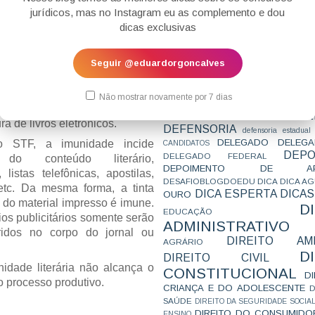
CONCURSO
CONCURSO 
jurídicos, mas no Instagram eu as complemento e dou
CONCURSOS
CONCURSOS 
dicas exclusivas
CONCURSOS NÍVEL HARD
C
e 57 estendeu a imunidade
TEMPORÁRIA
CONVENÇÃO 169
C
s eletrônicos, bem como aos
CORTE INTERA
INTERNACIONAL
Seguir @eduardorgoncalves
nte utilizados para fixá-los,
CPC2015
CRI
CPI
CPR
CRONOGRAMA
uncionalidades acessórias, a
CTB
CURIOSIDADES
CURSO
CURSO ESTUDO DE CASO - T
rs. No entanto, celulares e
Não mostrar novamente por 7 dias
PARA A SUBJETIVA
CURSO PROVA D
da imunidade em questão, ainda
DE
CURSO PROVA ORAL
DEBATE
ra de livros eletrônicos.
DEFENSORIA
defensoria estadual
DELEGADO
DELEGA
o STF, a imunidade incide
CANDIDATOS
DEPO
DELEGADO FEDERAL
e do conteúdo literário,
DEPOIMENTO DE AP
listas telefônicas, apostilas,
DESAFIOBLOGDOEDU
DICA
DICA A
 etc. Da mesma forma, a tinta
DICA ESPERTA
DICAS
OURO
 do material impresso é imune.
D
EDUCAÇÃO
os publicitários somente serão
ADMINISTRATIVO
idos no corpo do jornal ou
DIREITO AMB
AGRÁRIO
D
DIREITO CIVIL
nidade literária não alcança o
CONSTITUCIONAL
D
o processo produtivo.
CRIANÇA E DO ADOLESCENTE
D
SAÚDE
DIREITO DA SEGURIDADE SOCIA
DIREITO DO CONSUMIDO
ENSINO