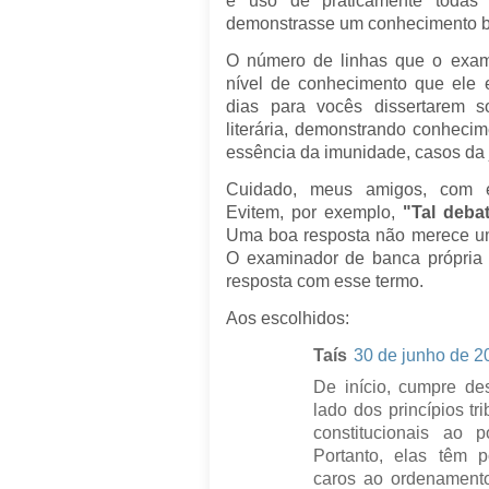
e uso de praticamente todas 
demonstrasse um conhecimento 
O número de linhas que o exam
nível de conhecimento que ele 
dias para vocês dissertarem 
literária, demonstrando conheci
essência da imunidade, casos da 
Cuidado, meus amigos, com ex
Evitem, por exemplo,
"Tal deba
Uma boa resposta não merece um
O examinador de banca própria n
resposta com esse termo.
Aos escolhidos:
Taís
30 de junho de 2
De início, cumpre de
lado dos princípios tr
constitucionais ao 
Portanto, elas têm p
caros ao ordenamento 