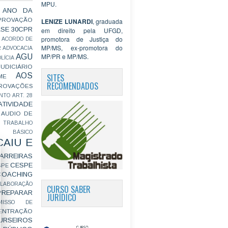
MPU.
 ANO DA
PROVAÇÃO
LENIZE LUNARDI
, graduada
ASE
30CPR
em direito pela UFGD,
promotora de Justiça do
ACORDO DE
MP/MS, ex-promotora do
R
ADVOCACIA
MP/PR e MP/MS.
AGU
LÍCIA
JUDICIÁRIO
AOS
SITES
ME
RECOMENDADOS
ROVAÇÕES
NTO
ART. 28
ATIVIDADE
AUDIO DE
 TRABALHO
BÁSICO
CAIU E
ARREIRAS
CESPE
SPE
COACHING
OLABORAÇÃO
CURSO SABER
PREPARAR
JURÍDICO
MISSO DE
ENTRAÇÃO
URSEIROS