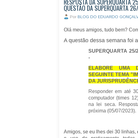
RESPOSTA DA SUPERQUARTA 25/
QUESTÃO DA SUPERQUARTA 26/2
Por
BLOG DO EDUARDO GONÇAL
Olá meus amigos, tudo bem? Co
A questão dessa semana foi a
SUPERQUARTA 25/2
-
ELABORE UMA D
SEGUINTE TEMA "I
DA JURISPRUDÊNCI
Responder em até 30
computador (times 12)
na lei seca. Respost
próxima (05/07/2023).
Amigos, se eu lhes dei 30 linhas,