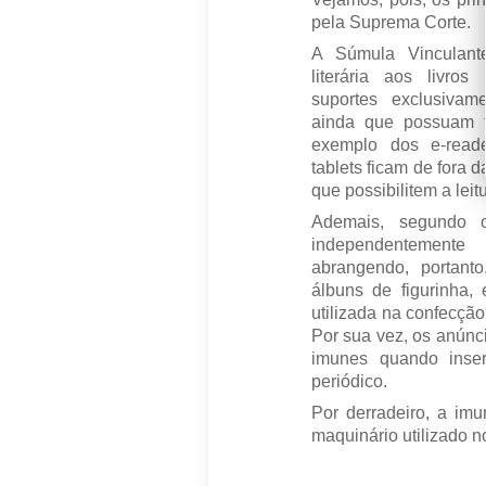
pela Suprema Corte.
A Súmula Vinculant
literária aos livro
suportes exclusivame
ainda que possuam f
exemplo dos e-reade
tablets ficam de fora 
que possibilitem a leitu
Ademais, segundo 
independentement
abrangendo, portanto, 
álbuns de figurinha,
utilizada na confecção
Por sua vez, os anúnci
imunes quando inser
periódico.
Por derradeiro, a imu
maquinário utilizado n