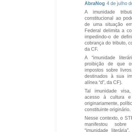
AbraNog
4 de julho 
A imunidade tribut
constitucional ao pode
de uma situação em 
Federal delimita a co
impedindo-o de defin
cobrança do tributo, c
da CF.
A “imunidade literár
proibição de que os
impostos sobre livros
destinados à sua imp
alínea “d”, da CF).
Tal imunidade visa,
acesso à cultura e 
originariamente, polít
constituinte originário.
Nesse contexto, o ST
manifestou sobre 
“imunidade literária