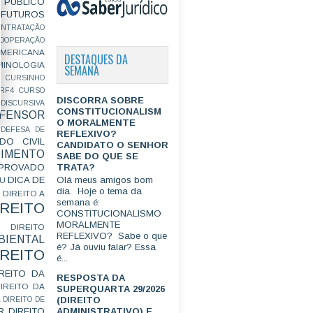
PÚBLICO
FUTUROS
ONTRATAÇÃO
OOPERAÇÃO
MERICANA
DESTAQUES DA
MINOLOGIA
SEMANA
CURSINHO
RF4
CURSO
DISCORRA SOBRE
ISCURSIVA
CONSTITUCIONALISM
FENSOR
O MORALMENTE
DEFESA DE
REFLEXIVO?
DO CIVIL
CANDIDATO O SENHOR
IMENTO
SABE DO QUE SE
TRATA?
ROVADO
DICA DE
Olá meus amigos bom
GU
dia. Hoje o tema da
DIREITO A
semana é:
IREITO
CONSTITUCIONALISMO
MORALMENTE
DIREITO
REFLEXIVO? Sabe o que
IENTAL
é? Já ouviu falar? Essa
IREITO
é...
IREITO DA
RESPOSTA DA
IREITO DA
SUPERQUARTA 29/2026
(DIREITO
L
DIREITO DE
R
DIREITO
ADMINISTRATIVO) E