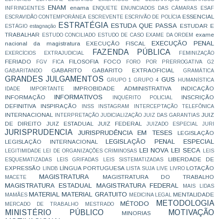
ENAM
enama
INFRINGENTES
ENQUETE
ENUNCIADOS DAS CÂMARAS
ESAF
ESSENCIAL
ESCRAVIDÃO CONTEMPORÂNEA
ESCREVENTE
ESCRIVÃO DE POLÍCIA
ESTRATÉGIA
ESTUDA QUE PASSA
ESTUDAR E
ESTÁGIO
estagnação
TRABALHAR
exame
ESTUDO CONCILIADO
ESTUDO DE CASO
EXAME DA ORDEM
EXECUÇÃO PENAL
nacional da magistratura
EXECUÇÃO FISCAL
FAZENDA PÚBLICA
EXERCÍCIOS
EXTRAJUDICIAL
FEMINIZAÇÃO
FERIADO
FILOSOFIA
FOCO
FGV
FICA
FORO POR PRERROGATIVA
G2
GABARITO
GABARITO EXTRAOFICIAL
GABARITANDO
GRAMÁTICA
GRANDES JULGAMENTOS
GUS
GRUPO 1
GRUPO 4
HUMANÍSTICA
IMPROBIDADE ADMINISTRATIVA
INDICAÇÃO
IDADE
IMPORTANTE
INFORMATIVOS
INFORMAÇÃO
INSCRIÇÃO
INQUÉRITO POLICIAL
DEFINITIVA
INSPIRAÇÃO
INSS
INSTAGRAM
INTERCEPTAÇÃO TELEFÔNICA
INTERNACIONAL
JUIZ
INTERPRETAÇÃO
JUDICIALIZAÇÃO
JUIZ DAS GARANTIAS
DE DIREITO
JUIZ ESTADUAL
JUIZ FEDERAL
JUIZADO ESPECIAL
JURI
JURISPRUDENCIA
JURISPRUDÊNCIA EM TESES
LEGISLAÇÃO
LEGISLAÇÃO PENAL ESPECIAL
LEGISLAÇÃO INTERNACIONAL
LEI NOVA
LEI SECA
LEGITIMIDADE
LEI DE ORGANIZAÇÕES CRIMINOSAS
LEIS
LIBERDADE DE
ESQUEMATIZADAS
LEIS GRIFADAS
LEIS SISTEMATIZADAS
EXPRESSÃO
LÍNGUA PORTUGUESA
LOTAÇÃO
LINDB
LISTA SUJA
LIVE
LIVRO
MAGISTRATURA
MAGISTRATURA DO TRABALHO
MACETE
MAGISTRATURA ESTADUAL
MAGISTRATURA FEDERAL
MAIS LIDAS
MATERIAL
MATERIAL GRATUITO
MENTALIDADE
MAMÃES
MEDICINA LEGAL
METODOLOGIA
MÉTODO
MERCADO DE TRABALHO
MESTRADO
MINISTÉRIO PÚBLICO
MOTIVAÇÃO
MINORIAS