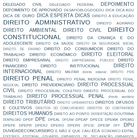
DEPOIMENTO
DELEGADO CIVIL
DELEGADO FEDERAL
DEPOIMENTO DE APROVADO
DESAFIOBLOGDOEDU
DICA
DICA AGU
DICA ESPERTA
DICAS
DICA DE OURO
DIREITO A EDUCAÇÃO
DIREITO ADMINISTRATIVO
DIREITO AGRÁRIO
DIREITO
DIREITO AMBIENTAL
DIREITO CIVIL
CONSTITUCIONAL
DIREITO DA CRIANÇA E DO
ADOLESCENTE
DIREITO DA SAÚDE
DIREITO DA SEGURIDADE SOCIAL
DIREITO DO CONSUMIDOR
DIREITO DO
DIREITO DE ENSINO
DIREITO ELEITORAL
TRABALHO
DIREITO ECONÔMICO
DIREITO EMPRESARIAL
DIREITO
DIREITO EMPRESARIAL PÚBLICO
DIREITO
FINANCEIRO
DIREITO INSTITUCIONAL
INTERNACIONAL
DIREITO MILITAR
direito notarial
DIREITO PEN
DIREITO PENAL
DIREITO PENAL INDÍGENA
DIREITO PENAL
DIREITO PROCESSUAL
DIREITO PREVIDENCIÁRIO
NEGOCIAL
CIVIL
DIREITO PROCESSUAL COLETIVO
DIREITO PROCESSUAL DO
DIREITO PROCESSUAL PENAL
TRABALHO
direito sanitário
DIREITO TRIBUTÁRIO
DIREITOS DIFUSOS
DIREITO URBANÍSTICO
E COLETIVOS
DIREITOS DO CONCURSEIRO
DIREITOS DO CONTRATADO
DIREITOS HUMANOS
DIRETO AO PONTO
DOUTRINA
DISSERTAÇÃO
DPE
DPDF
DPEAL
DPEAP
DPECE
DPEMA
DPEMG
DOWNLOAD
DPEAM
DPU
DPEPE
DPEPR
DPERJ
DPERO
DPERS
DPESP
DPESC
DPF
DUVIDADECONCURSEIRO
ECA
E NÃO É QUE CAIU
EDITAL
ECONOMICO
EDITORES
EDITORIAL
EDUARDO
EMBARGOS DE DECLARAÇÃO
EMBARGOS