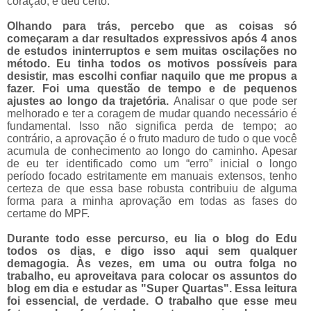
coração, e deu certo.
Olhando para trás, percebo que as coisas só
começaram a dar resultados expressivos após 4 anos
de estudos ininterruptos e sem muitas oscilações no
método.
Eu tinha todos os motivos possíveis para
desistir, mas escolhi confiar naquilo que me propus a
fazer. Foi uma questão de tempo e de pequenos
ajustes ao longo da trajetória.
Analisar o que pode ser
melhorado e ter a coragem de mudar quando necessário é
fundamental. Isso não significa perda de tempo; ao
contrário, a aprovação é o fruto maduro de tudo o que você
acumula de conhecimento ao longo do caminho. Apesar
de eu ter identificado como um “erro” inicial o longo
período focado estritamente em manuais extensos, tenho
certeza de que essa base robusta contribuiu de alguma
forma para a minha aprovação em todas as fases do
certame do MPF.
Durante todo esse percurso, eu lia o blog do Edu
todos os dias, e digo isso aqui sem qualquer
demagogia. Às vezes, em uma ou outra folga no
trabalho, eu aproveitava para colocar os assuntos do
blog em dia e estudar as "Super Quartas". Essa leitura
foi essencial, de verdade. O trabalho que esse meu