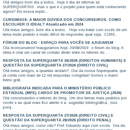
Olá amigos bom dia a todos. Hoje é dia de retomar as
SUPERQUARTAS , mas o que é o projeto para quem está conhecendo
agora? Eis nossa explic...
CURSINHOS: A MAIOR DÚVIDA DOS CONCURSEIROS. COMO
ESCOLHER O IDEAL? Atualizado em 2024
Olá meus amigos, bom dia a todos. Hoje vou tratar com vocês de um
tema muito pedido e muito difícil de responder, qual seja, CURS...
FÓRUM DO BLOG - ESPAÇO PARA VOCÊS SE AJUDAREM
Olá #concurseiros! Inauguramos hoje, 20/08/2019 , o fórum do blog. A
ideia é criar um canal de contato direto entre os leitores do ...
RESPOSTA DA SUPERQUARTA 26/2026 (DIREITOS HUMANOS) E
QUESTÃO DA SUPERQUARTA 27/2026 (DIREITO CIVIL)
Olá meus amigos, a quantas andam? Dia da nossa Superquarta, que
já conta com mais de 12 mil respostas corrigidas! Somos o maior
treino grát...
BIBLIOGRAFIA INDICADA PARA O MINISTÉRIO PÚBLICO
ESTADUAL (MPE) CARGO DE PROMOTOR DE JUSTIÇA (2026)
Olá concursandos e leitores do blog, Um dos temas mais pedidos por
vocês e ao qual mais fico atento é a sugestão bibliográfica , isso
porq...
RESPOSTA DA SUPERQUARTA 27/2026 (DIREITO CIVIL) E
QUESTÃO DA SUPERQUARTA 28/2026 (DIREITO PENAL)
Olá meus amigos, como vão? Prof. Eduardo aqui com vocês. Dia da