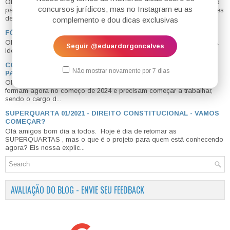
Olá meus amigos tudo bem? O mais clássico desafio de lei seca do
concursos jurídicos, mas no Instagram eu as
país já tem data para começar: dia 05/01/2026. Por que eu faço esses
desa...
complemento e dou dicas exclusivas
FÓRUM DO BLOG - ESPAÇO PARA VOCÊS SE AJUDAREM
Olá #concurseiros! Inauguramos hoje, 20/08/2019 , o fórum do blog. A
Seguir @eduardorgoncalves
ideia é criar um canal de contato direto entre os leitores do ...
COMO CONSEGUIR UM CARGO DE ASSESSOR? PASSO A
Não mostrar novamente por 7 dias
PASSO PARA GARANTIR UMA VAGA
Olá meus amigos, bom dia a todos e todas. Muitos de vocês se
formam agora no começo de 2024 e precisam começar a trabalhar,
sendo o cargo d...
SUPERQUARTA 01/2021 - DIREITO CONSTITUCIONAL - VAMOS
COMEÇAR?
Olá amigos bom dia a todos. Hoje é dia de retomar as
SUPERQUARTAS , mas o que é o projeto para quem está conhecendo
agora? Eis nossa explic...
AVALIAÇÃO DO BLOG - ENVIE SEU FEEDBACK