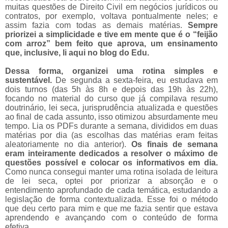
muitas questões de Direito Civil em negócios jurídicos ou
contratos, por exemplo, voltava pontualmente neles; e
assim fazia com todas as demais matérias.
Sempre
priorizei a simplicidade e tive em mente que é o “feijão
com arroz” bem feito que aprova, um ensinamento
que, inclusive, li aqui no blog do Edu.
Dessa forma, organizei uma rotina simples e
sustentável.
De segunda a sexta-feira, eu estudava em
dois turnos (das 5h às 8h e depois das 19h às 22h),
focando no material do curso que já compilava resumo
doutrinário, lei seca, jurisprudência atualizada e questões
ao final de cada assunto, isso otimizou absurdamente meu
tempo. Lia os PDFs durante a semana, divididos em duas
matérias por dia (as escolhas das matérias eram feitas
aleatoriamente no dia anterior).
Os finais de semana
eram inteiramente dedicados a resolver o máximo de
questões possível e colocar os informativos em dia.
Como nunca consegui manter uma rotina isolada de leitura
de lei seca, optei por priorizar a absorção e o
entendimento aprofundado de cada temática, estudando a
legislação de forma contextualizada. Esse foi o método
que deu certo para mim e que me fazia sentir que estava
aprendendo e avançando com o conteúdo de forma
efetiva.