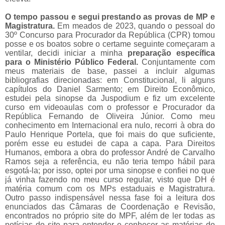
O tempo passou e segui prestando as provas de MP e
Magistratura.
Em meados de 2023, quando o pessoal do
30º Concurso para Procurador da República (CPR) tomou
posse e os boatos sobre o certame seguinte começaram a
ventilar, decidi iniciar a minha
preparação específica
para o Ministério Público Federal.
Conjuntamente com
meus materiais de base, passei a incluir algumas
bibliografias direcionadas: em Constitucional, li alguns
capítulos do Daniel Sarmento; em Direito Econômico,
estudei pela sinopse da Juspodium e fiz um excelente
curso em videoaulas com o professor e Procurador da
República Fernando de Oliveira Júnior. Como meu
conhecimento em Internacional era nulo, recorri à obra do
Paulo Henrique Portela, que foi mais do que suficiente,
porém esse eu estudei de capa a capa. Para Direitos
Humanos, embora a obra do professor André de Carvalho
Ramos seja a referência, eu não teria tempo hábil para
esgotá-la; por isso, optei por uma sinopse e confiei no que
já vinha fazendo no meu curso regular, visto que DH é
matéria comum com os MPs estaduais e Magistratura.
Outro passo indispensável nessa fase foi a leitura dos
enunciados das Câmaras de Coordenação e Revisão,
encontrados no próprio site do MPF, além de ler todas as
notícias do site para entender e conhecer as matérias do