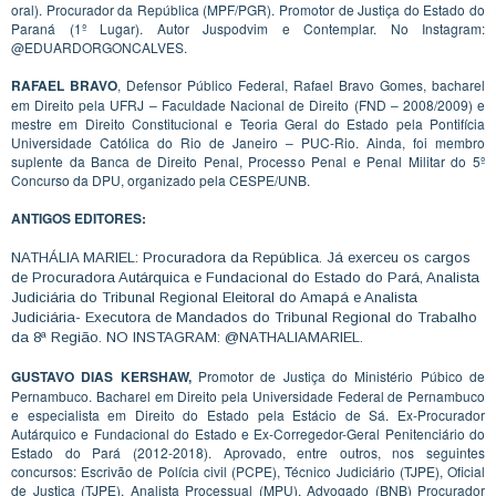
oral). Procurador da República (MPF/PGR). Promotor de Justiça do Estado do
Paraná (1º Lugar). Autor Juspodvim e Contemplar. No Instagram:
@EDUARDORGONCALVES.
RAFAEL BRAVO
, Defensor Público Federal, Rafael Bravo Gomes, bacharel
em Direito pela UFRJ – Faculdade Nacional de Direito (FND – 2008/2009) e
mestre em Direito Constitucional e Teoria Geral do Estado pela Pontifícia
Universidade Católica do Rio de Janeiro – PUC-Rio. Ainda, foi membro
suplente da Banca de Direito Penal, Processo Penal e Penal Militar do 5º
Concurso da DPU, organizado pela CESPE/UNB.
ANTIGOS EDITORES:
NATHÁLIA MARIEL: Procuradora da República. Já exerceu os cargos
de Procuradora Autárquica e Fundacional do Estado do Pará, Analista
Judiciária do Tribunal Regional Eleitoral do Amapá e Analista
Judiciária- Executora de Mandados do Tribunal Regional do Trabalho
da 8ª Região. NO INSTAGRAM: @NATHALIAMARIEL.
GUSTAVO DIAS KERSHAW,
Promotor de Justiça do Ministério Púbico de
Pernambuco. Bacharel em Direito pela Universidade Federal de Pernambuco
e especialista em Direito do Estado pela Estácio de Sá. Ex-Procurador
Autárquico e Fundacional do Estado e Ex-Corregedor-Geral Penitenciário do
Estado do Pará (2012-2018). Aprovado, entre outros, nos seguintes
concursos: Escrivão de Polícia civil (PCPE), Técnico Judiciário (TJPE), Oficial
de Justiça (TJPE), Analista Processual (MPU), Advogado (BNB) Procurador