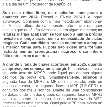
dia a dia de um procurador da República.
Sob essa rotina firme, os resultados começaram a
aparecer em 2024.
Prestei o ENAM 2024.1 e logrei
aprovação. Continuei com o meu método sem abandoná-
lo. A essa altura do campeonato, não havia qualquer
assunto que eu já não tivesse visto em algum momento;
as
leituras diárias acabaram se tornando a minha própria
revisão de longo prazo, sem a necessidade de ciclos
mágicos.
Cada candidato precisa encontrar e adequar
a melhor forma para si, pois não existe uma fórmula
fechada nem um cronograma milagroso: o caminho é
feito entre erros e acertos.
A grande virada de chave aconteceu em 2025, quando
as aprovações começaram a surgir.
Fui aprovado para a
segunda fase do MPSP, onde fiquei por apenas alguns
décimos da prova oral. Simultaneamente, alcancei a
segunda fase do MPRJ, o MP do meu estado, onde eu
estaria em casa, e a segunda fase do MPF (31º CPR), o
concurso dos meus sonhos. Diante de uma coincidência
de datas, onde um dos grupos da segunda fase do MPRJ
caiu exatamente no mesmo dia das discursivas do MPF,
precisei fazer uma escolha. Optei pelo MPF com leveza no