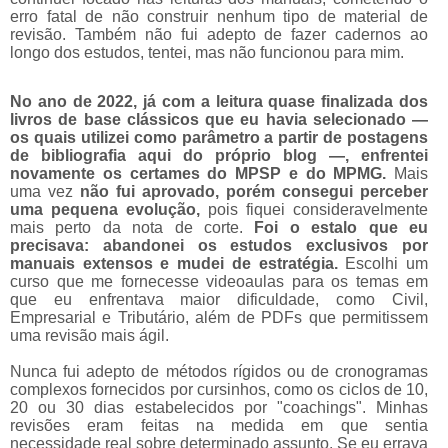
erro fatal de não construir nenhum tipo de material de
revisão. Também não fui adepto de fazer cadernos ao
longo dos estudos, tentei, mas não funcionou para mim.
No ano de 2022, já com a leitura quase finalizada dos
livros de base clássicos que eu havia selecionado —
os quais utilizei como parâmetro a partir de postagens
de bibliografia aqui do próprio blog —, enfrentei
novamente os certames do MPSP e do MPMG.
Mais
uma vez
não fui aprovado, porém consegui perceber
uma pequena evolução,
pois fiquei consideravelmente
mais perto da nota de corte.
Foi o estalo que eu
precisava: abandonei os estudos exclusivos por
manuais extensos e mudei de estratégia.
Escolhi um
curso que me fornecesse videoaulas para os temas em
que eu enfrentava maior dificuldade, como Civil,
Empresarial e Tributário, além de PDFs que permitissem
uma revisão mais ágil.
Nunca fui adepto de métodos rígidos ou de cronogramas
complexos fornecidos por cursinhos, como os ciclos de 10,
20 ou 30 dias estabelecidos por "coachings". Minhas
revisões eram feitas na medida em que sentia
necessidade real sobre determinado assunto. Se eu errava