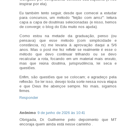
inspirar por ela).
Eu também tento seguir, desde que comecei a estudar
para concursos, um método "feijão com arroz": leitura
capa a capa de doutrinas selecionadas (e nisso, hemos
de convergir, o blog do Edu muito nos ajuda).
Como estou na metade da graduação, penso (ou
pensava) que esse método (com simplicidade e
constância, rs) me levaria à aprovação daqui a 5/6
anos. Mas o post me fez refletir se realmente é esse o
método que devo continuar trilhando ou se devo
recalcular a rota, focando em um material mais enxuto,
mas que reúna doutrina, jurisprudência, lei seca e
questões.
Enfim, são questões que se colocam; e agradeço pela
reflexão. Se ler isso, desejo toda sorte nessa nova etapa
e que Deus lhe abençoe sempre. No mais, sigamos
firmes.
Responder
Anônimo
9 de junho de 2026 às 10:41
Obrigada, Dr. Guilherme pelo depoimento que MT
encoraja quem ainda está nesse caminho .