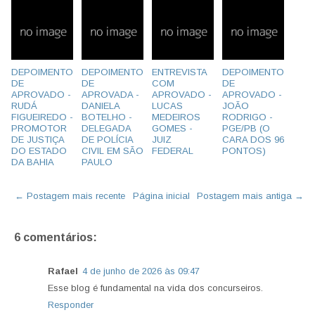
DEPOIMENTO
DEPOIMENTO
ENTREVISTA
DEPOIMENTO
DE
DE
COM
DE
APROVADO -
APROVADA -
APROVADO -
APROVADO -
RUDÁ
DANIELA
LUCAS
JOÃO
FIGUEIREDO -
BOTELHO -
MEDEIROS
RODRIGO -
PROMOTOR
DELEGADA
GOMES -
PGE/PB (O
DE JUSTIÇA
DE POLÍCIA
JUIZ
CARA DOS 96
DO ESTADO
CIVIL EM SÃO
FEDERAL
PONTOS)
DA BAHIA
PAULO
← Postagem mais recente
Página inicial
Postagem mais antiga →
6 comentários:
Rafael
4 de junho de 2026 às 09:47
Esse blog é fundamental na vida dos concurseiros.
Responder