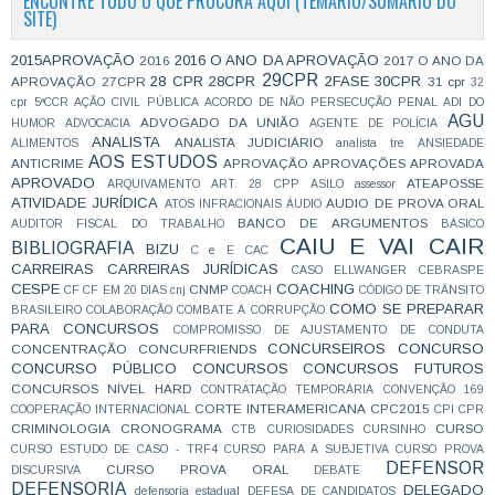
ENCONTRE TUDO O QUE PROCURA AQUI (TEMÁRIO/SUMÁRIO DO
SITE)
2015APROVAÇÃO
2016 O ANO DA APROVAÇÃO
2016
2017 O ANO DA
29CPR
28 CPR
28CPR
2FASE
30CPR
APROVAÇÃO
27CPR
31 cpr
32
cpr
5ªCCR
AÇÃO CIVIL PÚBLICA
ACORDO DE NÃO PERSECUÇÃO PENAL
ADI DO
AGU
ADVOGADO DA UNIÃO
HUMOR
ADVOCACIA
AGENTE DE POLÍCIA
ANALISTA
ANALISTA JUDICIÁRIO
ALIMENTOS
analista tre
ANSIEDADE
AOS ESTUDOS
ANTICRIME
APROVAÇÃO
APROVAÇÕES
APROVADA
APROVADO
ATEAPOSSE
ARQUIVAMENTO
ART. 28 CPP
ASILO
assessor
ATIVIDADE JURÍDICA
AUDIO DE PROVA ORAL
ATOS INFRACIONAIS
ÁUDIO
BANCO DE ARGUMENTOS
AUDITOR FISCAL DO TRABALHO
BÁSICO
CAIU E VAI CAIR
BIBLIOGRAFIA
BIZU
C e E
CAC
CARREIRAS
CARREIRAS JURÍDICAS
CASO ELLWANGER
CEBRASPE
CESPE
COACHING
CNMP
CF
CF EM 20 DIAS
cnj
COACH
CÓDIGO DE TRÂNSITO
COMO SE PREPARAR
BRASILEIRO
COLABORAÇÃO
COMBATE À CORRUPÇÃO
PARA CONCURSOS
COMPROMISSO DE AJUSTAMENTO DE CONDUTA
CONCURSEIROS
CONCURSO
CONCENTRAÇÃO
CONCURFRIENDS
CONCURSO PÚBLICO
CONCURSOS
CONCURSOS FUTUROS
CONCURSOS NÍVEL HARD
CONTRATAÇÃO TEMPORÁRIA
CONVENÇÃO 169
CORTE INTERAMERICANA
CPC2015
COOPERAÇÃO INTERNACIONAL
CPI
CPR
CRIMINOLOGIA
CRONOGRAMA
CURSO
CTB
CURIOSIDADES
CURSINHO
CURSO ESTUDO DE CASO - TRF4
CURSO PARA A SUBJETIVA
CURSO PROVA
DEFENSOR
CURSO PROVA ORAL
DISCURSIVA
DEBATE
DEFENSORIA
DELEGADO
defensoria estadual
DEFESA DE CANDIDATOS