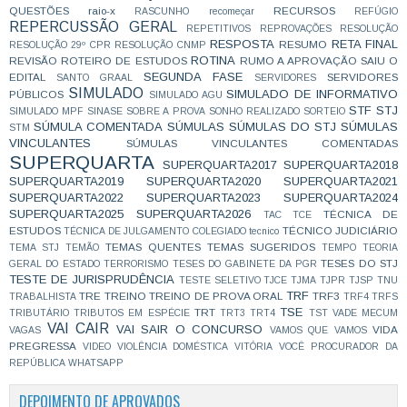
QUESTÕES
raio-x
RECURSOS
RASCUNHO
recomeçar
REFÚGIO
REPERCUSSÃO GERAL
REPETITIVOS
REPROVAÇÕES
RESOLUÇÃO
RESPOSTA
RETA FINAL
RESUMO
RESOLUÇÃO 29º CPR
RESOLUÇÃO CNMP
ROTINA
REVISÃO
ROTEIRO DE ESTUDOS
RUMO A APROVAÇÃO
SAIU O
SEGUNDA FASE
EDITAL
SERVIDORES
SANTO GRAAL
SERVIDORES
SIMULADO
SIMULADO DE INFORMATIVO
PÚBLICOS
SIMULADO AGU
STF
STJ
SIMULADO MPF
SINASE
SOBRE A PROVA
SONHO REALIZADO
SORTEIO
SÚMULA COMENTADA
SÚMULAS
SÚMULAS DO STJ
SÚMULAS
STM
VINCULANTES
SÚMULAS VINCULANTES COMENTADAS
SUPERQUARTA
SUPERQUARTA2017
SUPERQUARTA2018
SUPERQUARTA2019
SUPERQUARTA2020
SUPERQUARTA2021
SUPERQUARTA2022
SUPERQUARTA2023
SUPERQUARTA2024
SUPERQUARTA2025
SUPERQUARTA2026
TÉCNICA DE
TAC
TCE
ESTUDOS
TÉCNICO JUDICIÁRIO
TÉCNICA DE JULGAMENTO COLEGIADO
tecnico
TEMAS QUENTES
TEMAS SUGERIDOS
TEMA STJ
TEMÃO
TEMPO
TEORIA
TESES DO STJ
GERAL DO ESTADO
TERRORISMO
TESES DO GABINETE DA PGR
TESTE DE JURISPRUDÊNCIA
TESTE SELETIVO
TJCE
TJMA
TJPR
TJSP
TNU
TRF
TRE
TREINO
TREINO DE PROVA ORAL
TRF3
TRABALHISTA
TRF4
TRFS
TSE
TRT
TRIBUTÁRIO
TRIBUTOS EM ESPÉCIE
TRT3
TRT4
TST
VADE MECUM
VAI CAIR
VAI SAIR O CONCURSO
VIDA
VAGAS
VAMOS QUE VAMOS
PREGRESSA
VIDEO
VIOLÊNCIA DOMÉSTICA
VITÓRIA
VOCÊ PROCURADOR DA
REPÚBLICA
WHATSAPP
DEPOIMENTO DE APROVADOS