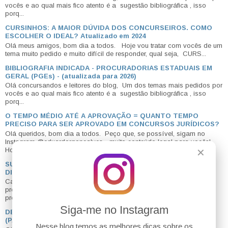
vocês e ao qual mais fico atento é a sugestão bibliográfica , isso
porq...
CURSINHOS: A MAIOR DÚVIDA DOS CONCURSEIROS. COMO
ESCOLHER O IDEAL? Atualizado em 2024
Olá meus amigos, bom dia a todos. Hoje vou tratar com vocês de um
tema muito pedido e muito difícil de responder, qual seja, CURS...
BIBLIOGRAFIA INDICADA - PROCURADORIAS ESTADUAIS EM
GERAL (PGEs) - (atualizada para 2026)
Olá concursandos e leitores do blog, Um dos temas mais pedidos por
vocês e ao qual mais fico atento é a sugestão bibliográfica , isso
porq...
O TEMPO MÉDIO ATÉ A APROVAÇÃO = QUANTO TEMPO
PRECISO PARA SER APROVADO EM CONCURSOS JURÍDICOS?
Olá queridos, bom dia a todos. Peço que, se possível, sigam no
Instagram @eduardorgoncalves - muito conteúdo legal para vocês!
Hoje ...
✕
SUPERQUARTA: PREPARAÇÃO GRATUITA PARA PROVAS
DISCURSIVAS
Caros ALUNOS, é com muita satisfação que lançamos um novo
projeto, A NOSSA SUPERQUARTA. A meta agora é ajudá-los na
preparação para pro...
Siga-me no Instagram
DESAFIO BLOG DO EDU: LEIS ADMINISTRATIVAS EM 20 DIAS
(PARA COMEÇAR 2026 COM TUDO)
Nesse blog temos as melhores dicas sobre os