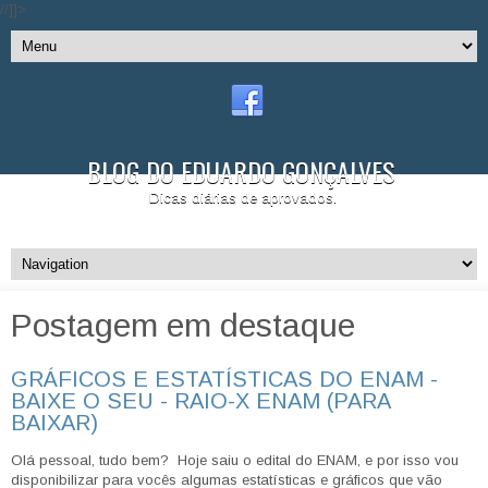
//]]>
BLOG DO EDUARDO GONÇALVES
Dicas diárias de aprovados.
Postagem em destaque
GRÁFICOS E ESTATÍSTICAS DO ENAM -
BAIXE O SEU - RAIO-X ENAM (PARA
BAIXAR)
Olá pessoal, tudo bem? Hoje saiu o edital do ENAM, e por isso vou
disponibilizar para vocês algumas estatísticas e gráficos que vão