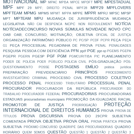
MOTIVACIONAL
MP
MPE
MPESTADUAL
MPAC
MPBA
MPCE
MPDFT
MPF
MPF29
MPFLOVERS
MPF 29
MPF; DIREITO PENAL
MPF28
MPFTEAM
MPMG
MPPR
MPMS
MPPE
MPRJ
MPSC
MPSP
MPMT
MPPA
MPTEAM
MPU
MPT
MUDANÇA DE JURISPRUDÊNCIA
MUDANÇA
NOTÍCIA
LEGISLATIVA
NCPC
NÃO CAI DESPENCA
NON REFOULEMENT
NOTÍCIADECONCURSO
NOVAS SÚMULAS
NOVIDADE
NOVO CPC
OAB
OAB; CONCURSO; MOTIVAÇÃO;
OBJETIVA
OFICIAL DE JUSTIÇA
ORGANIZAÇÃO
PATRIMÔNIO PÚBLICO
PEÇA
PC
PC/SP
PCDF
PCPR
PEÇA
PEÇA PROCESSUAL
PEGADINHA DE PROVA
G1
PENAL
PENALIDADES
PFN
PGE
PESQUISA
PESSOA COM DEFICIÊNCIA
pgdf
pge-sp
PGEMS
PGEPA
PGF
PGM
PGEPR
PGESP
PLANEJAMENTO
PGERN
PGMCURITIBA
PIC
PÓS-GRADUAÇÃO
PODER DE POLÍCIA
POER PÚBLICO
POLICIA CIVIL
PÓS-
POSTAGENS EMÍLIO
QUESTIONAMENTO
POSSE
prática jurídica
PRINCÍPIOS
PREPARAÇÃO
PREVIDENCIÁRIO
PROCEDIMENTO
PROCESSO COLETIVO
PROCESSO CIVIL
INVESTIGATÓRIO CRIMINAL
PROCESSO PENAL
PROCESSUAL PENAL
PROCESSO TRIBUTÁRIO
PROCURADOR
PROCURADOR DA REPÚBLICA
PROCURADOR DO
PROCURADORIAS
PROCURADORIAS
TRABALHO
PROCURADOR FEDERAL
ESTADUAIS
procuradorias municipais
PROMOÇÃO DA IGUALDADE RACIAL
PROTEÇÃO
PROMOTOR DE JUSTIÇA
PRORROGAÇÃO
INTERNACIONAL DE DIREITOS HUMANOS
PROVA
PROVA DE
PROVA DISCURSIVA
PROVA DO 29CPR SUBJETIVA
TÍTULOS
PROVA OBJETIVA
PROVA ORAL
COMENTADA
PROVA
PROVA PRÁTICA
SUBJETIVA
QUADRO
PRÓXIMO CONCURSO
QUADRIPÉ DAS PROCURADORIAS
QUESTÃO
HORÁRIO
QUEM SOMOS
QUESTÃO 1
QUESTÃO 2
QUESTÃO 3