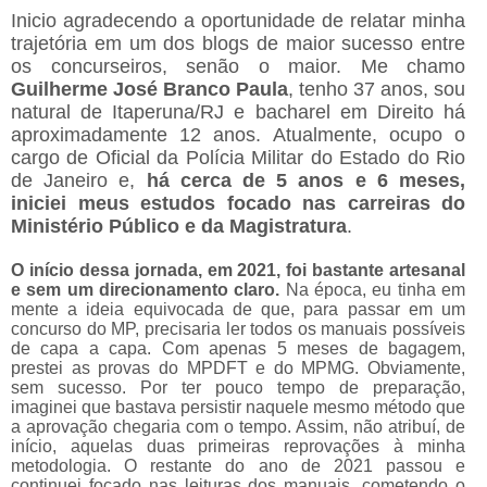
Inicio agradecendo a oportunidade de relatar minha
trajetória em um dos blogs de maior sucesso entre
os concurseiros, senão o maior. Me chamo
Guilherme José Branco Paula
, tenho 37 anos, sou
natural de Itaperuna/RJ e bacharel em Direito há
aproximadamente 12 anos. Atualmente, ocupo o
cargo de Oficial da Polícia Militar do Estado do Rio
de Janeiro e,
há cerca de 5 anos e 6 meses,
iniciei meus estudos focado nas carreiras do
Ministério Público e da Magistratura
.
O início dessa jornada, em 2021, foi bastante artesanal
e sem um direcionamento claro.
Na época, eu tinha em
mente a ideia equivocada de que, para passar em um
concurso do MP, precisaria ler todos os manuais possíveis
de capa a capa. Com apenas 5 meses de bagagem,
prestei as provas do MPDFT e do MPMG. Obviamente,
sem sucesso. Por ter pouco tempo de preparação,
imaginei que bastava persistir naquele mesmo método que
a aprovação chegaria com o tempo. Assim, não atribuí, de
início, aquelas duas primeiras reprovações à minha
metodologia. O restante do ano de 2021 passou e
continuei focado nas leituras dos manuais, cometendo o