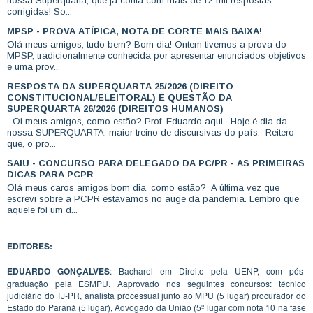
nossa Superquarta, que já conta com mais de 12 mil respostas
corrigidas! So...
MPSP - PROVA ATÍPICA, NOTA DE CORTE MAIS BAIXA!
Olá meus amigos, tudo bem? Bom dia! Ontem tivemos a prova do
MPSP, tradicionalmente conhecida por apresentar enunciados objetivos
e uma prov...
RESPOSTA DA SUPERQUARTA 25/2026 (DIREITO
CONSTITUCIONAL/ELEITORAL) E QUESTÃO DA
SUPERQUARTA 26/2026 (DIREITOS HUMANOS)
Oi meus amigos, como estão? Prof. Eduardo aqui. Hoje é dia da
nossa SUPERQUARTA, maior treino de discursivas do país. Reitero
que, o pro...
SAIU - CONCURSO PARA DELEGADO DA PC/PR - AS PRIMEIRAS
DICAS PARA PCPR
Olá meus caros amigos bom dia, como estão? A última vez que
escrevi sobre a PCPR estávamos no auge da pandemia. Lembro que
aquele foi um d...
EDITORES:
EDUARDO GONÇALVES
: Bacharel em Direito pela UENP, com pós-
graduação pela ESMPU. Aaprovado nos seguintes concursos: técnico
judiciário do TJ-PR, analista processual junto ao MPU (5 lugar) procurador do
Estado do Paraná (5 lugar), Advogado da União (5º lugar com nota 10 na fase