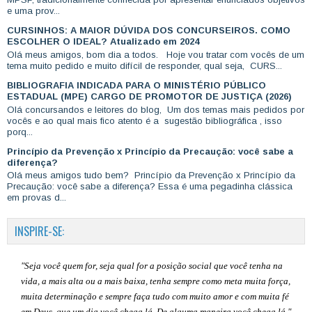
e uma prov...
CURSINHOS: A MAIOR DÚVIDA DOS CONCURSEIROS. COMO
ESCOLHER O IDEAL? Atualizado em 2024
Olá meus amigos, bom dia a todos. Hoje vou tratar com vocês de um
tema muito pedido e muito difícil de responder, qual seja, CURS...
BIBLIOGRAFIA INDICADA PARA O MINISTÉRIO PÚBLICO
ESTADUAL (MPE) CARGO DE PROMOTOR DE JUSTIÇA (2026)
Olá concursandos e leitores do blog, Um dos temas mais pedidos por
vocês e ao qual mais fico atento é a sugestão bibliográfica , isso
porq...
Princípio da Prevenção x Princípio da Precaução: você sabe a
diferença?
Olá meus amigos tudo bem? Princípio da Prevenção x Princípio da
Precaução: você sabe a diferença? Essa é uma pegadinha clássica
em provas d...
INSPIRE-SE:
"Seja você quem for, seja qual for a posição social que você tenha na
vida, a mais alta ou a mais baixa, tenha sempre como meta muita força,
muita determinação e sempre faça tudo com muito amor e com muita fé
em Deus, que um dia você chega lá. De alguma maneira você chega lá."