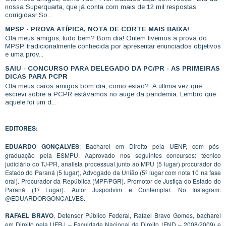
nossa Superquarta, que já conta com mais de 12 mil respostas
corrigidas! So...
MPSP - PROVA ATÍPICA, NOTA DE CORTE MAIS BAIXA!
Olá meus amigos, tudo bem? Bom dia! Ontem tivemos a prova do
MPSP, tradicionalmente conhecida por apresentar enunciados objetivos
e uma prov...
SAIU - CONCURSO PARA DELEGADO DA PC/PR - AS PRIMEIRAS
DICAS PARA PCPR
Olá meus caros amigos bom dia, como estão? A última vez que
escrevi sobre a PCPR estávamos no auge da pandemia. Lembro que
aquele foi um d...
EDITORES:
EDUARDO GONÇALVES
: Bacharel em Direito pela UENP, com pós-
graduação pela ESMPU. Aaprovado nos seguintes concursos: técnico
judiciário do TJ-PR, analista processual junto ao MPU (5 lugar) procurador do
Estado do Paraná (5 lugar), Advogado da União (5º lugar com nota 10 na fase
oral). Procurador da República (MPF/PGR). Promotor de Justiça do Estado do
Paraná (1º Lugar). Autor Juspodvim e Contemplar. No Instagram:
@EDUARDORGONCALVES.
RAFAEL BRAVO
, Defensor Público Federal, Rafael Bravo Gomes, bacharel
em Direito pela UFRJ – Faculdade Nacional de Direito (FND – 2008/2009) e