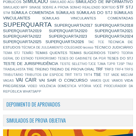
SIMULADO
SIMULADO DE INFORMATIVO
PÚBLICOS
SIMULADO AGU
STF
STJ
SIMULADO MPF
SINASE
SOBRE A PROVA
SONHO REALIZADO
SORTEIO
SÚMULA COMENTADA
SÚMULAS
SÚMULAS DO STJ
SÚMULAS
STM
VINCULANTES
SÚMULAS VINCULANTES COMENTADAS
SUPERQUARTA
SUPERQUARTA2017
SUPERQUARTA2018
SUPERQUARTA2019
SUPERQUARTA2020
SUPERQUARTA2021
SUPERQUARTA2022
SUPERQUARTA2023
SUPERQUARTA2024
SUPERQUARTA2025
SUPERQUARTA2026
TÉCNICA DE
TAC
TCE
ESTUDOS
TÉCNICO JUDICIÁRIO
TÉCNICA DE JULGAMENTO COLEGIADO
tecnico
TEMAS QUENTES
TEMAS SUGERIDOS
TEMA STJ
TEMÃO
TEMPO
TEORIA
TESES DO STJ
GERAL DO ESTADO
TERRORISMO
TESES DO GABINETE DA PGR
TESTE DE JURISPRUDÊNCIA
TESTE SELETIVO
TJCE
TJMA
TJPR
TJSP
TNU
TRF
TRE
TREINO
TREINO DE PROVA ORAL
TRF3
TRABALHISTA
TRF4
TRFS
TSE
TRT
TRIBUTÁRIO
TRIBUTOS EM ESPÉCIE
TRT3
TRT4
TST
VADE MECUM
VAI CAIR
VAI SAIR O CONCURSO
VIDA
VAGAS
VAMOS QUE VAMOS
PREGRESSA
VIDEO
VIOLÊNCIA DOMÉSTICA
VITÓRIA
VOCÊ PROCURADOR DA
REPÚBLICA
WHATSAPP
DEPOIMENTO DE APROVADOS
SIMULADOS DE PROVA OBJETIVA