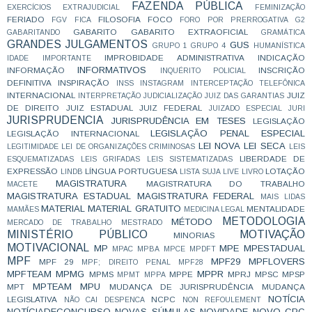
FAZENDA PÚBLICA
EXERCÍCIOS
EXTRAJUDICIAL
FEMINIZAÇÃO
FERIADO
FILOSOFIA
FOCO
FGV
FICA
FORO POR PRERROGATIVA
G2
GABARITO
GABARITO EXTRAOFICIAL
GABARITANDO
GRAMÁTICA
GRANDES JULGAMENTOS
GUS
GRUPO 1
GRUPO 4
HUMANÍSTICA
IMPROBIDADE ADMINISTRATIVA
INDICAÇÃO
IDADE
IMPORTANTE
INFORMATIVOS
INFORMAÇÃO
INSCRIÇÃO
INQUÉRITO POLICIAL
DEFINITIVA
INSPIRAÇÃO
INSS
INSTAGRAM
INTERCEPTAÇÃO TELEFÔNICA
INTERNACIONAL
JUIZ
INTERPRETAÇÃO
JUDICIALIZAÇÃO
JUIZ DAS GARANTIAS
DE DIREITO
JUIZ ESTADUAL
JUIZ FEDERAL
JUIZADO ESPECIAL
JURI
JURISPRUDENCIA
JURISPRUDÊNCIA EM TESES
LEGISLAÇÃO
LEGISLAÇÃO PENAL ESPECIAL
LEGISLAÇÃO INTERNACIONAL
LEI NOVA
LEI SECA
LEGITIMIDADE
LEI DE ORGANIZAÇÕES CRIMINOSAS
LEIS
LIBERDADE DE
ESQUEMATIZADAS
LEIS GRIFADAS
LEIS SISTEMATIZADAS
EXPRESSÃO
LÍNGUA PORTUGUESA
LOTAÇÃO
LINDB
LISTA SUJA
LIVE
LIVRO
MAGISTRATURA
MAGISTRATURA DO TRABALHO
MACETE
MAGISTRATURA ESTADUAL
MAGISTRATURA FEDERAL
MAIS LIDAS
MATERIAL
MATERIAL GRATUITO
MENTALIDADE
MAMÃES
MEDICINA LEGAL
METODOLOGIA
MÉTODO
MERCADO DE TRABALHO
MESTRADO
MINISTÉRIO PÚBLICO
MOTIVAÇÃO
MINORIAS
MOTIVACIONAL
MP
MPE
MPESTADUAL
MPAC
MPBA
MPCE
MPDFT
MPF
MPF29
MPFLOVERS
MPF 29
MPF; DIREITO PENAL
MPF28
MPFTEAM
MPMG
MPPR
MPMS
MPPE
MPRJ
MPSC
MPSP
MPMT
MPPA
MPTEAM
MPU
MPT
MUDANÇA DE JURISPRUDÊNCIA
MUDANÇA
NOTÍCIA
LEGISLATIVA
NCPC
NÃO CAI DESPENCA
NON REFOULEMENT
NOTÍCIADECONCURSO
NOVAS SÚMULAS
NOVIDADE
NOVO CPC