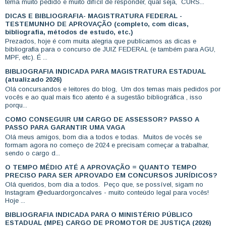
tema muito pedido e muito difícil de responder, qual seja, CURS...
DICAS E BIBLIOGRAFIA- MAGISTRATURA FEDERAL -
TESTEMUNHO DE APROVAÇÃO (completo, com dicas,
bibliografia, métodos de estudo, etc.)
Prezados, hoje é com muita alegria que publicamos as dicas e
bibliografia para o concurso de JUIZ FEDERAL (e também para AGU,
MPF, etc). É ...
BIBLIOGRAFIA INDICADA PARA MAGISTRATURA ESTADUAL
(atualizado 2026)
Olá concursandos e leitores do blog, Um dos temas mais pedidos por
vocês e ao qual mais fico atento é a sugestão bibliográfica , isso
porqu...
COMO CONSEGUIR UM CARGO DE ASSESSOR? PASSO A
PASSO PARA GARANTIR UMA VAGA
Olá meus amigos, bom dia a todos e todas. Muitos de vocês se
formam agora no começo de 2024 e precisam começar a trabalhar,
sendo o cargo d...
O TEMPO MÉDIO ATÉ A APROVAÇÃO = QUANTO TEMPO
PRECISO PARA SER APROVADO EM CONCURSOS JURÍDICOS?
Olá queridos, bom dia a todos. Peço que, se possível, sigam no
Instagram @eduardorgoncalves - muito conteúdo legal para vocês!
Hoje ...
BIBLIOGRAFIA INDICADA PARA O MINISTÉRIO PÚBLICO
ESTADUAL (MPE) CARGO DE PROMOTOR DE JUSTIÇA (2026)