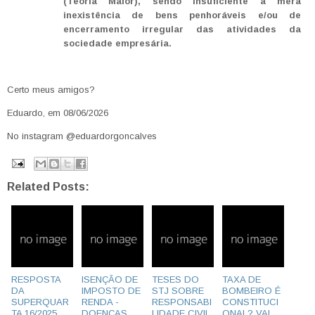
(Teoria Maior), sendo insuficiente a mera
inexistência de bens penhoráveis e/ou de
encerramento irregular das atividades da
sociedade empresária.
Certo meus amigos?
Eduardo, em 08/06/2026
No instagram @eduardorgoncalves
Related Posts:
RESPOSTA
ISENÇÃO DE
TESES DO
TAXA DE
DA
IMPOSTO DE
STJ SOBRE
BOMBEIRO É
SUPERQUAR
RENDA -
RESPONSABI
CONSTITUCI
TA 16/2025
DOENÇAS
LIDADE CIVIL
ONAL? VAI