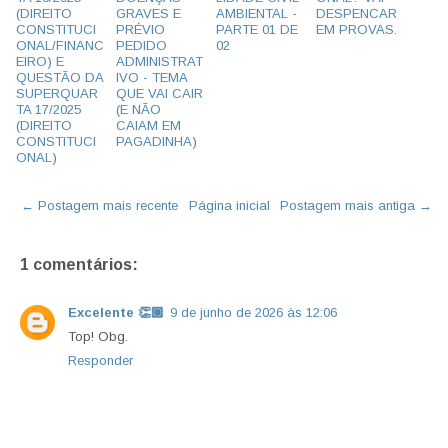
(DIREITO
GRAVES E
AMBIENTAL -
DESPENCAR
CONSTITUCI
PRÉVIO
PARTE 01 DE
EM PROVAS.
ONAL/FINANC
PEDIDO
02
EIRO) E
ADMINISTRAT
QUESTÃO DA
IVO - TEMA
SUPERQUAR
QUE VAI CAIR
TA 17/2025
(E NÃO
(DIREITO
CAIAM EM
CONSTITUCI
PAGADINHA)
ONAL)
← Postagem mais recente
Página inicial
Postagem mais antiga →
1 comentários:
Excelente 👏🏾
9 de junho de 2026 às 12:06
Top! Obg.
Responder