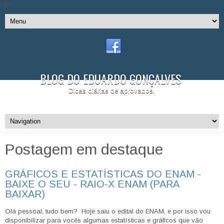
//]]>
BLOG DO EDUARDO GONÇALVES
Dicas diárias de aprovados.
Postagem em destaque
GRÁFICOS E ESTATÍSTICAS DO ENAM -
BAIXE O SEU - RAIO-X ENAM (PARA
BAIXAR)
Olá pessoal, tudo bem? Hoje saiu o edital do ENAM, e por isso vou
disponibilizar para vocês algumas estatísticas e gráficos que vão