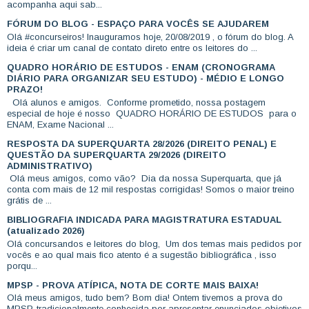
acompanha aqui sab...
FÓRUM DO BLOG - ESPAÇO PARA VOCÊS SE AJUDAREM
Olá #concurseiros! Inauguramos hoje, 20/08/2019 , o fórum do blog. A
ideia é criar um canal de contato direto entre os leitores do ...
QUADRO HORÁRIO DE ESTUDOS - ENAM (CRONOGRAMA
DIÁRIO PARA ORGANIZAR SEU ESTUDO) - MÉDIO E LONGO
PRAZO!
Olá alunos e amigos. Conforme prometido, nossa postagem
especial de hoje é nosso QUADRO HORÁRIO DE ESTUDOS para o
ENAM, Exame Nacional ...
RESPOSTA DA SUPERQUARTA 28/2026 (DIREITO PENAL) E
QUESTÃO DA SUPERQUARTA 29/2026 (DIREITO
ADMINISTRATIVO)
Olá meus amigos, como vão? Dia da nossa Superquarta, que já
conta com mais de 12 mil respostas corrigidas! Somos o maior treino
grátis de ...
BIBLIOGRAFIA INDICADA PARA MAGISTRATURA ESTADUAL
(atualizado 2026)
Olá concursandos e leitores do blog, Um dos temas mais pedidos por
vocês e ao qual mais fico atento é a sugestão bibliográfica , isso
porqu...
MPSP - PROVA ATÍPICA, NOTA DE CORTE MAIS BAIXA!
Olá meus amigos, tudo bem? Bom dia! Ontem tivemos a prova do
MPSP, tradicionalmente conhecida por apresentar enunciados objetivos