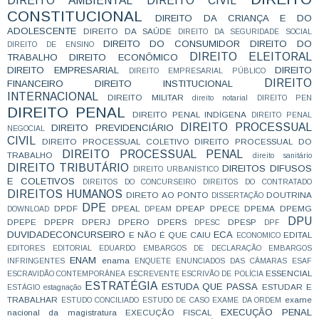
DIREITO AMBIENTAL
DIREITO CIVIL
CONSTITUCIONAL
DIREITO DA CRIANÇA E DO
ADOLESCENTE
DIREITO DA SAÚDE
DIREITO DA SEGURIDADE SOCIAL
DIREITO DO CONSUMIDOR
DIREITO DO
DIREITO DE ENSINO
DIREITO ELEITORAL
TRABALHO
DIREITO ECONÔMICO
DIREITO EMPRESARIAL
DIREITO
DIREITO EMPRESARIAL PÚBLICO
DIREITO
FINANCEIRO
DIREITO INSTITUCIONAL
INTERNACIONAL
DIREITO MILITAR
direito notarial
DIREITO PEN
DIREITO PENAL
DIREITO PENAL INDÍGENA
DIREITO PENAL
DIREITO PROCESSUAL
DIREITO PREVIDENCIÁRIO
NEGOCIAL
CIVIL
DIREITO PROCESSUAL COLETIVO
DIREITO PROCESSUAL DO
DIREITO PROCESSUAL PENAL
TRABALHO
direito sanitário
DIREITO TRIBUTÁRIO
DIREITOS DIFUSOS
DIREITO URBANÍSTICO
E COLETIVOS
DIREITOS DO CONCURSEIRO
DIREITOS DO CONTRATADO
DIREITOS HUMANOS
DIRETO AO PONTO
DOUTRINA
DISSERTAÇÃO
DPE
DPDF
DPEAL
DPEAP
DPECE
DPEMA
DPEMG
DOWNLOAD
DPEAM
DPU
DPEPE
DPEPR
DPERJ
DPERO
DPERS
DPESP
DPESC
DPF
DUVIDADECONCURSEIRO
ECA
E NÃO É QUE CAIU
EDITAL
ECONOMICO
EDITORES
EDITORIAL
EDUARDO
EMBARGOS DE DECLARAÇÃO
EMBARGOS
ENAM
enama
INFRINGENTES
ENQUETE
ENUNCIADOS DAS CÂMARAS
ESAF
ESSENCIAL
ESCRAVIDÃO CONTEMPORÂNEA
ESCREVENTE
ESCRIVÃO DE POLÍCIA
ESTRATÉGIA
ESTUDA QUE PASSA
ESTUDAR E
ESTÁGIO
estagnação
TRABALHAR
exame
ESTUDO CONCILIADO
ESTUDO DE CASO
EXAME DA ORDEM
EXECUÇÃO PENAL
nacional da magistratura
EXECUÇÃO FISCAL