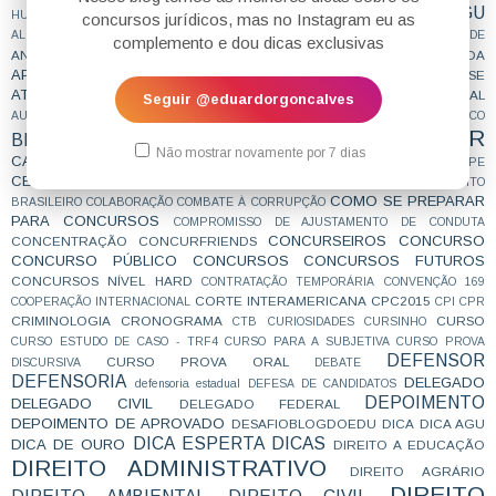
AGU
ADVOGADO DA UNIÃO
HUMOR
ADVOCACIA
AGENTE DE POLÍCIA
concursos jurídicos, mas no Instagram eu as
ANALISTA
ANALISTA JUDICIÁRIO
ALIMENTOS
analista tre
ANSIEDADE
complemento e dou dicas exclusivas
AOS ESTUDOS
ANTICRIME
APROVAÇÃO
APROVAÇÕES
APROVADA
APROVADO
ATEAPOSSE
ARQUIVAMENTO
ART. 28 CPP
ASILO
assessor
ATIVIDADE JURÍDICA
AUDIO DE PROVA ORAL
ATOS INFRACIONAIS
ÁUDIO
Seguir @eduardorgoncalves
BANCO DE ARGUMENTOS
AUDITOR FISCAL DO TRABALHO
BÁSICO
CAIU E VAI CAIR
BIBLIOGRAFIA
BIZU
C e E
CAC
Não mostrar novamente por 7 dias
CARREIRAS
CARREIRAS JURÍDICAS
CASO ELLWANGER
CEBRASPE
CESPE
COACHING
CNMP
CF
CF EM 20 DIAS
cnj
COACH
CÓDIGO DE TRÂNSITO
COMO SE PREPARAR
BRASILEIRO
COLABORAÇÃO
COMBATE À CORRUPÇÃO
PARA CONCURSOS
COMPROMISSO DE AJUSTAMENTO DE CONDUTA
CONCURSEIROS
CONCURSO
CONCENTRAÇÃO
CONCURFRIENDS
CONCURSO PÚBLICO
CONCURSOS
CONCURSOS FUTUROS
CONCURSOS NÍVEL HARD
CONTRATAÇÃO TEMPORÁRIA
CONVENÇÃO 169
CORTE INTERAMERICANA
CPC2015
COOPERAÇÃO INTERNACIONAL
CPI
CPR
CRIMINOLOGIA
CRONOGRAMA
CURSO
CTB
CURIOSIDADES
CURSINHO
CURSO ESTUDO DE CASO - TRF4
CURSO PARA A SUBJETIVA
CURSO PROVA
DEFENSOR
CURSO PROVA ORAL
DISCURSIVA
DEBATE
DEFENSORIA
DELEGADO
defensoria estadual
DEFESA DE CANDIDATOS
DEPOIMENTO
DELEGADO CIVIL
DELEGADO FEDERAL
DEPOIMENTO DE APROVADO
DESAFIOBLOGDOEDU
DICA
DICA AGU
DICA ESPERTA
DICAS
DICA DE OURO
DIREITO A EDUCAÇÃO
DIREITO ADMINISTRATIVO
DIREITO AGRÁRIO
DIREITO