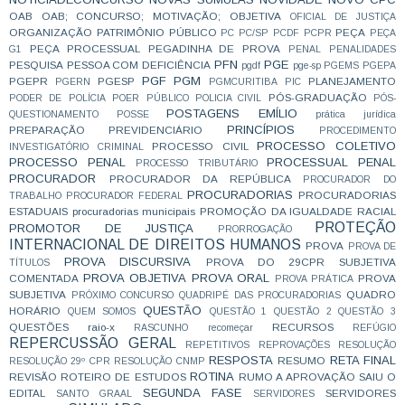
OAB
OAB; CONCURSO; MOTIVAÇÃO;
OBJETIVA
OFICIAL DE JUSTIÇA
ORGANIZAÇÃO
PATRIMÔNIO PÚBLICO
PEÇA
PC
PC/SP
PCDF
PCPR
PEÇA
PEÇA PROCESSUAL
PEGADINHA DE PROVA
G1
PENAL
PENALIDADES
PFN
PGE
PESQUISA
PESSOA COM DEFICIÊNCIA
pgdf
pge-sp
PGEMS
PGEPA
PGF
PGM
PGEPR
PGESP
PLANEJAMENTO
PGERN
PGMCURITIBA
PIC
PÓS-GRADUAÇÃO
PODER DE POLÍCIA
POER PÚBLICO
POLICIA CIVIL
PÓS-
POSTAGENS EMÍLIO
QUESTIONAMENTO
POSSE
prática jurídica
PRINCÍPIOS
PREPARAÇÃO
PREVIDENCIÁRIO
PROCEDIMENTO
PROCESSO COLETIVO
PROCESSO CIVIL
INVESTIGATÓRIO CRIMINAL
PROCESSO PENAL
PROCESSUAL PENAL
PROCESSO TRIBUTÁRIO
PROCURADOR
PROCURADOR DA REPÚBLICA
PROCURADOR DO
PROCURADORIAS
PROCURADORIAS
TRABALHO
PROCURADOR FEDERAL
ESTADUAIS
procuradorias municipais
PROMOÇÃO DA IGUALDADE RACIAL
PROTEÇÃO
PROMOTOR DE JUSTIÇA
PRORROGAÇÃO
INTERNACIONAL DE DIREITOS HUMANOS
PROVA
PROVA DE
PROVA DISCURSIVA
PROVA DO 29CPR SUBJETIVA
TÍTULOS
PROVA OBJETIVA
PROVA ORAL
COMENTADA
PROVA
PROVA PRÁTICA
SUBJETIVA
QUADRO
PRÓXIMO CONCURSO
QUADRIPÉ DAS PROCURADORIAS
QUESTÃO
HORÁRIO
QUEM SOMOS
QUESTÃO 1
QUESTÃO 2
QUESTÃO 3
QUESTÕES
raio-x
RECURSOS
RASCUNHO
recomeçar
REFÚGIO
REPERCUSSÃO GERAL
REPETITIVOS
REPROVAÇÕES
RESOLUÇÃO
RESPOSTA
RETA FINAL
RESUMO
RESOLUÇÃO 29º CPR
RESOLUÇÃO CNMP
ROTINA
REVISÃO
ROTEIRO DE ESTUDOS
RUMO A APROVAÇÃO
SAIU O
SEGUNDA FASE
EDITAL
SERVIDORES
SANTO GRAAL
SERVIDORES