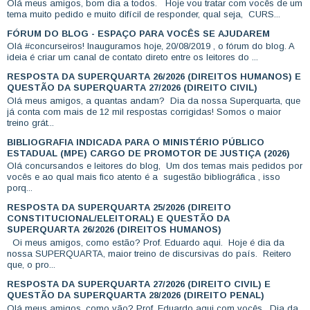
Olá meus amigos, bom dia a todos. Hoje vou tratar com vocês de um
tema muito pedido e muito difícil de responder, qual seja, CURS...
FÓRUM DO BLOG - ESPAÇO PARA VOCÊS SE AJUDAREM
Olá #concurseiros! Inauguramos hoje, 20/08/2019 , o fórum do blog. A
ideia é criar um canal de contato direto entre os leitores do ...
RESPOSTA DA SUPERQUARTA 26/2026 (DIREITOS HUMANOS) E
QUESTÃO DA SUPERQUARTA 27/2026 (DIREITO CIVIL)
Olá meus amigos, a quantas andam? Dia da nossa Superquarta, que
já conta com mais de 12 mil respostas corrigidas! Somos o maior
treino grát...
BIBLIOGRAFIA INDICADA PARA O MINISTÉRIO PÚBLICO
ESTADUAL (MPE) CARGO DE PROMOTOR DE JUSTIÇA (2026)
Olá concursandos e leitores do blog, Um dos temas mais pedidos por
vocês e ao qual mais fico atento é a sugestão bibliográfica , isso
porq...
RESPOSTA DA SUPERQUARTA 25/2026 (DIREITO
CONSTITUCIONAL/ELEITORAL) E QUESTÃO DA
SUPERQUARTA 26/2026 (DIREITOS HUMANOS)
Oi meus amigos, como estão? Prof. Eduardo aqui. Hoje é dia da
nossa SUPERQUARTA, maior treino de discursivas do país. Reitero
que, o pro...
RESPOSTA DA SUPERQUARTA 27/2026 (DIREITO CIVIL) E
QUESTÃO DA SUPERQUARTA 28/2026 (DIREITO PENAL)
Olá meus amigos, como vão? Prof. Eduardo aqui com vocês. Dia da