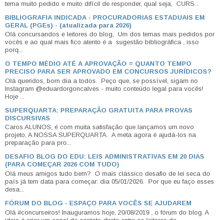
tema muito pedido e muito difícil de responder, qual seja, CURS...
BIBLIOGRAFIA INDICADA - PROCURADORIAS ESTADUAIS EM
GERAL (PGEs) - (atualizada para 2026)
Olá concursandos e leitores do blog, Um dos temas mais pedidos por
vocês e ao qual mais fico atento é a sugestão bibliográfica , isso
porq...
O TEMPO MÉDIO ATÉ A APROVAÇÃO = QUANTO TEMPO
PRECISO PARA SER APROVADO EM CONCURSOS JURÍDICOS?
Olá queridos, bom dia a todos. Peço que, se possível, sigam no
Instagram @eduardorgoncalves - muito conteúdo legal para vocês!
Hoje ...
SUPERQUARTA: PREPARAÇÃO GRATUITA PARA PROVAS
DISCURSIVAS
Caros ALUNOS, é com muita satisfação que lançamos um novo
projeto, A NOSSA SUPERQUARTA. A meta agora é ajudá-los na
preparação para pro...
DESAFIO BLOG DO EDU: LEIS ADMINISTRATIVAS EM 20 DIAS
(PARA COMEÇAR 2026 COM TUDO)
Olá meus amigos tudo bem? O mais clássico desafio de lei seca do
país já tem data para começar: dia 05/01/2026. Por que eu faço esses
desa...
FÓRUM DO BLOG - ESPAÇO PARA VOCÊS SE AJUDAREM
Olá #concurseiros! Inauguramos hoje, 20/08/2019 , o fórum do blog. A