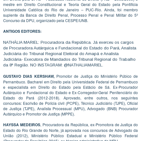
mestre em Direito Constitucional e Teoria Geral do Estado pela Pontifícia
Universidade Católica do Rio de Janeiro – PUC-Rio. Ainda, foi membro
suplente da Banca de Direito Penal, Processo Penal e Penal Militar do 5º
Concurso da DPU, organizado pela CESPE/UNB.
ANTIGOS EDITORES:
NATHÁLIA MARIEL: Procuradora da República. Já exerceu os cargos
de Procuradora Autárquica e Fundacional do Estado do Pará, Analista
Judiciária do Tribunal Regional Eleitoral do Amapá e Analista
Judiciária- Executora de Mandados do Tribunal Regional do Trabalho
da 8ª Região. NO INSTAGRAM: @NATHALIAMARIEL.
GUSTAVO DIAS KERSHAW,
Promotor de Justiça do Ministério Púbico de
Pernambuco. Bacharel em Direito pela Universidade Federal de Pernambuco
e especialista em Direito do Estado pela Estácio de Sá. Ex-Procurador
Autárquico e Fundacional do Estado e Ex-Corregedor-Geral Penitenciário do
Estado do Pará (2012-2018). Aprovado, entre outros, nos seguintes
concursos: Escrivão de Polícia civil (PCPE), Técnico Judiciário (TJPE), Oficial
de Justiça (TJPE), Analista Processual (MPU), Advogado (BNB) Procurador
Autárquico e Promotor de Justiça (MPPE).
HAYSSA MEDEIROS
, Procuradora da República, ex-Promotora de Justiça do
Estado do Rio Grande do Norte, já aprovada nos concursos de Advogado da
União (2012), Ministério Público Estadual e Ministério Público Federal
(Procurador da República-2015), ex-técnica administrativa do MPU.