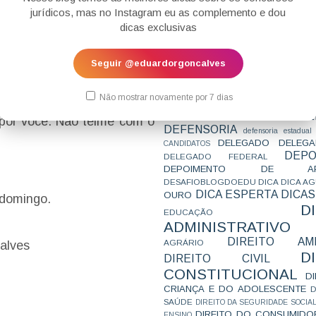
CONCURSO
CONCURSO 
 é iniciante:
não se ache
jurídicos, mas no Instagram eu as complemento e dou
CONCURSOS
CONCURSOS 
dicas exclusivas
egou lá, aprenda com eles,
CONCURSOS NÍVEL HARD
C
TEMPORÁRIA
CONVENÇÃO 169
C
smo que não concorde).
CORTE INTERA
INTERNACIONAL
Seguir @eduardorgoncalves
CPC2015
CRI
CPI
CPR
nciona, suas regras, suas
CRONOGRAMA
CTB
CURIOSIDADES
talhos.
CURSO
CURSO ESTUDO DE CASO - T
Não mostrar novamente por 7 dias
PARA A SUBJETIVA
CURSO PROVA D
DE
CURSO PROVA ORAL
DEBATE
por você. Não teime com o
DEFENSORIA
defensoria estadual
DELEGADO
DELEGA
CANDIDATOS
DEPO
DELEGADO FEDERAL
DEPOIMENTO DE AP
DESAFIOBLOGDOEDU
DICA
DICA A
DICA ESPERTA
DICAS
OURO
 domingo.
D
EDUCAÇÃO
ADMINISTRATIVO
DIREITO AMB
AGRÁRIO
alves
D
DIREITO CIVIL
CONSTITUCIONAL
D
CRIANÇA E DO ADOLESCENTE
D
SAÚDE
DIREITO DA SEGURIDADE SOCIA
DIREITO DO CONSUMIDO
ENSINO