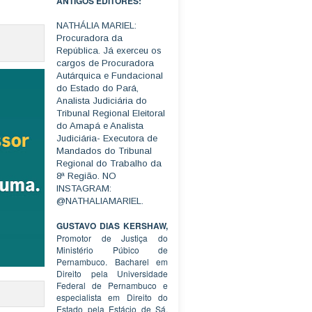
ANTIGOS EDITORES:
NATHÁLIA MARIEL:
Procuradora da
República. Já exerceu os
cargos de Procuradora
Autárquica e Fundacional
do Estado do Pará,
Analista Judiciária do
Tribunal Regional Eleitoral
do Amapá e Analista
Judiciária- Executora de
Mandados do Tribunal
Regional do Trabalho da
8ª Região. NO
INSTAGRAM:
@NATHALIAMARIEL.
GUSTAVO DIAS KERSHAW,
Promotor de Justiça do
Ministério Púbico de
Pernambuco. Bacharel em
Direito pela Universidade
Federal de Pernambuco e
especialista em Direito do
Estado pela Estácio de Sá.