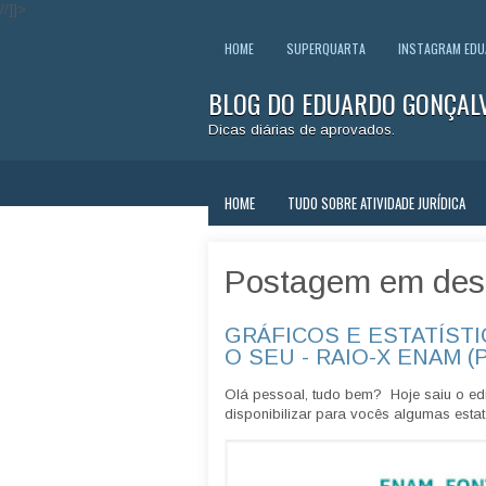
//]]>
HOME
SUPERQUARTA
INSTAGRAM ED
BLOG DO EDUARDO GONÇAL
Dicas diárias de aprovados.
HOME
TUDO SOBRE ATIVIDADE JURÍDICA
Postagem em des
GRÁFICOS E ESTATÍSTI
O SEU - RAIO-X ENAM (
Olá pessoal, tudo bem? Hoje saiu o edi
disponibilizar para vocês algumas estatí