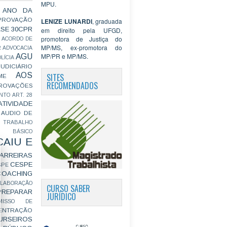
MPU.
 ANO DA
PROVAÇÃO
LENIZE LUNARDI
, graduada
ASE
30CPR
em direito pela UFGD,
promotora de Justiça do
ACORDO DE
MP/MS, ex-promotora do
R
ADVOCACIA
MP/PR e MP/MS.
AGU
LÍCIA
JUDICIÁRIO
AOS
SITES
ME
RECOMENDADOS
ROVAÇÕES
NTO
ART. 28
ATIVIDADE
AUDIO DE
 TRABALHO
BÁSICO
CAIU E
ARREIRAS
CESPE
SPE
COACHING
OLABORAÇÃO
CURSO SABER
PREPARAR
JURÍDICO
MISSO DE
ENTRAÇÃO
URSEIROS