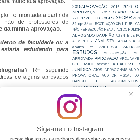
dará muito sua aprovação.
2015APROVAÇÃO
2016 O
2016
APROVAÇÃO
2017 O ANO DA A
plo, foi montada a partir da
29CPR
28 CPR
28CPR
2F
27CPR
 e não de professores de
31 cpr
32 cpr
5ªCCR
AÇÃO CIVIL PÚBLICA
rce da minha aprovação
.
NÃO PERSECUÇÃO PENAL
ADI DO HUMO
ADVOGADO DA UNIÃO
AGENTE DE PO
ANALISTA
ANALISTA 
ALIMENTOS
aderno da faculdade ou a
ANTICRI
analista tre
ANSIEDADE
 estaria estudando para
ESTUDOS
APROVAÇÃO
AP
APROVADO
APROVADA
ARQUIVAME
ATEAPOSSE
CPP
ASILO
assessor
iografia?
R= seguindo
JURÍDICA
ATOS INFRACIONAIS
ÁUDIO
PROVA ORAL
AUDITOR FISCAL DO
dicas de alguns aprovados
BANCO DE ARGUMENTOS
BIBLIOGRAFIA
BIZU
C e E
CAC
✕
VAI CAIR
CARREIRAS
C
icas de alguém de extrema
JURÍDICAS
CASO ELLWANGER
CEBRA
s aprovados glamourizam a
CNMP
CF
CF EM 20 DIAS
cnj
COACH
caminhada e não contam
CÓDIGO DE TRÂNSITO BRASILEIRO
C
o confie em um aprovado e
COMO SE 
COMBATE À CORRUPÇÃO
PARA CONCURSOS
fie cegamente então coteje
COMPRO
Siga-me no Instagram
CONC
AJUSTAMENTO DE CONDUTA
enos mais um aprovado.
CONC
CONCURFRIENDS
Nesse blog temos as melhores dicas sobre os concursos