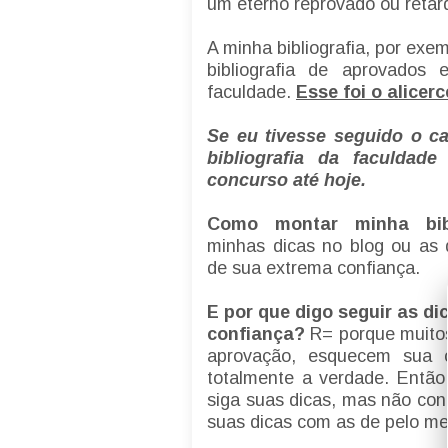
um eterno reprovado ou retar
A minha bibliografia, por exem
bibliografia de aprovados
faculdade.
Esse foi o alice
Se eu tivesse seguido o c
bibliografia da faculdade
concurso até hoje.
Como montar minha bibl
minhas dicas no blog o
u as 
de sua extrema confiança.
E por que digo seguir as d
confiança?
R= porque muito
aprovação, esquecem sua 
totalmente a verdade. Entã
siga suas dicas, mas não con
suas dicas com as de pelo m