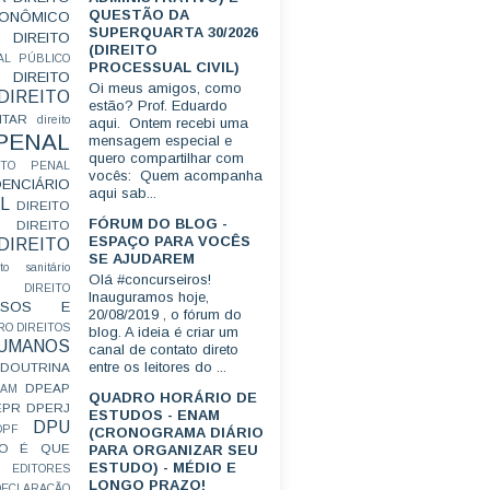
QUESTÃO DA
CONÔMICO
SUPERQUARTA 30/2026
DIREITO
(DIREITO
AL PÚBLICO
PROCESSUAL CIVIL)
DIREITO
Oi meus amigos, como
DIREITO
estão? Prof. Eduardo
ITAR
direito
aqui. Ontem recebi uma
 PENAL
mensagem especial e
quero compartilhar com
EITO PENAL
vocês: Quem acompanha
ENCIÁRIO
aqui sab...
L
DIREITO
FÓRUM DO BLOG -
DIREITO
ESPAÇO PARA VOCÊS
DIREITO
SE AJUDAREM
ito sanitário
Olá #concurseiros!
DIREITO
Inauguramos hoje,
FUSOS E
20/08/2019 , o fórum do
RO
DIREITOS
blog. A ideia é criar um
HUMANOS
canal de contato direto
entre os leitores do ...
DOUTRINA
DPEAP
EAM
QUADRO HORÁRIO DE
EPR
DPERJ
ESTUDOS - ENAM
DPU
DPF
(CRONOGRAMA DIÁRIO
O É QUE
PARA ORGANIZAR SEU
ESTUDO) - MÉDIO E
EDITORES
LONGO PRAZO!
ECLARAÇÃO