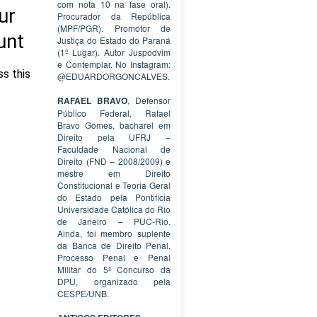
com nota 10 na fase oral).
Procurador da República
(MPF/PGR). Promotor de
Justiça do Estado do Paraná
(1º Lugar). Autor Juspodvim
e Contemplar. No Instagram:
@EDUARDORGONCALVES.
RAFAEL BRAVO
, Defensor
Público Federal, Rafael
Bravo Gomes, bacharel em
Direito pela UFRJ –
Faculdade Nacional de
Direito (FND – 2008/2009) e
mestre em Direito
Constitucional e Teoria Geral
do Estado pela Pontifícia
Universidade Católica do Rio
de Janeiro – PUC-Rio.
Ainda, foi membro suplente
da Banca de Direito Penal,
Processo Penal e Penal
Militar do 5º Concurso da
DPU, organizado pela
CESPE/UNB.