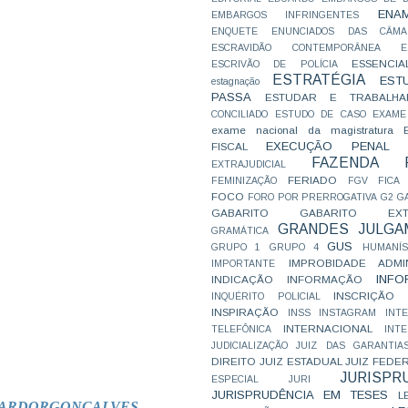
ENA
EMBARGOS INFRINGENTES
ENQUETE
ENUNCIADOS DAS CÂMA
ESCRAVIDÃO CONTEMPORÂNEA
E
ESSENCIA
ESCRIVÃO DE POLÍCIA
ESTRATÉGIA
EST
estagnação
PASSA
ESTUDAR E TRABALHA
CONCILIADO
ESTUDO DE CASO
EXAME
exame nacional da magistratura
EXECUÇÃO PENAL
FISCAL
FAZENDA P
EXTRAJUDICIAL
FERIADO
FEMINIZAÇÃO
FGV
FICA
FOCO
FORO POR PRERROGATIVA
G2
G
GABARITO
GABARITO EXTR
GRANDES JULGA
GRAMÁTICA
GUS
GRUPO 1
GRUPO 4
HUMANÍS
IMPROBIDADE ADMIN
IMPORTANTE
INFO
INDICAÇÃO
INFORMAÇÃO
INSCRIÇÃO D
INQUÉRITO POLICIAL
INSPIRAÇÃO
INSS
INSTAGRAM
INT
INTERNACIONAL
TELEFÔNICA
INT
JUDICIALIZAÇÃO
JUIZ DAS GARANTIA
DIREITO
JUIZ ESTADUAL
JUIZ FEDE
JURISPR
ESPECIAL
JURI
JURISPRUDÊNCIA EM TESES
L
ARDO
R
GONCALVES
.