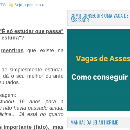
VES
Seja o primeiro a
COMO CONSEGUIR UMA VAGA DE
ASSESSOR.
"É só estudar que passa"
 estuda"
?
s
mentiras
que existe na
 de simplesmente estudar,
e dá o seu melhor durante
sultados.
nsagem:
tudou 16 anos para a
e não havia passado ainda.
icina... Já está no quarto
MANUAL DA LEI ANTICRIME
s importante (fato), mas