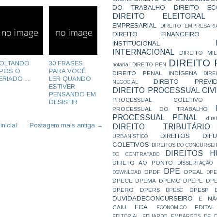
DO TRABALHO
DIREITO E
DIREITO ELEITORAL
EMPRESARIAL
DIREITO EMPRESARI
DIREITO FINANCEIRO
INSTITUCIONAL
INTERNACIONAL
DIREITO MIL
DIREITO
OLTANDO
30 FRASES
notarial
DIREITO PEN
PÓS O
PARA VOCÊ
DIREITO PENAL INDÍGENA
DIR
ERIADO ....
LER QUANDO
DIREITO PREVID
NEGOCIAL
ESTIVER
DIREITO PROCESSUAL CIVI
PENSANDO EM
PROCESSUAL COLETIVO
DESISTIR
PROCESSUAL DO TRABALHO
PROCESSUAL PENAL
dire
nicial
Postagem mais antiga →
DIREITO TRIBUTÁRIO
DIREITOS DI
URBANÍSTICO
COLETIVOS
DIREITOS DO CONCURSEI
DIREITOS 
DO CONTRATADO
DIRETO AO PONTO
DISSERTAÇÃO
DPE
DPDF
DPEAL
DOWNLOAD
DP
DPECE
DPEMA
DPEMG
DPEPE
DP
DPERO
DPERS
DPESP
DPESC
DUVIDADECONCURSEIRO
E NÃ
ECA
CAIU
EDITAL
ECONOMICO
EDITORIAL
EDUARDO
EMBARGOS DE D