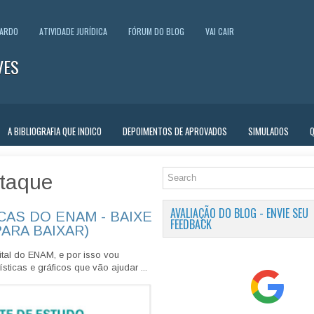
UARDO
ATIVIDADE JURÍDICA
FÓRUM DO BLOG
VAI CAIR
VES
A BIBLIOGRAFIA QUE INDICO
DEPOIMENTOS DE APROVADOS
SIMULADOS
taque
AVALIAÇÃO DO BLOG - ENVIE SEU
CAS DO ENAM - BAIXE
FEEDBACK
PARA BAIXAR)
tal do ENAM, e por isso vou
sticas e gráficos que vão ajudar ...