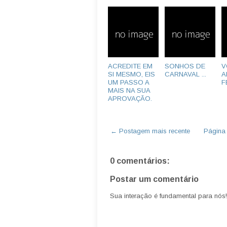
ACREDITE EM
SONHOS DE
V
SI MESMO, EIS
CARNAVAL ...
A
UM PASSO A
F
MAIS NA SUA
APROVAÇÃO.
← Postagem mais recente
Página i
0 comentários:
Postar um comentário
Sua interação é fundamental para nós!