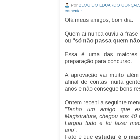
Por
BLOG DO EDUARDO GONÇAL
comentar
Olá meus amigos, bom dia.
Quem aí nunca ouviu a frase
ou
"só não passa quem não
Essa é uma das maiore
preparação para concurso.
A aprovação vai muito além
afinal de contas muita gent
anos e não consegue bons re
Ontem recebi a seguinte me
"Tenho um amigo que es
Magistratura, chegou aos 40 
Largou tudo e foi fazer med
ano"
.
Fato é que
estudar é o mai