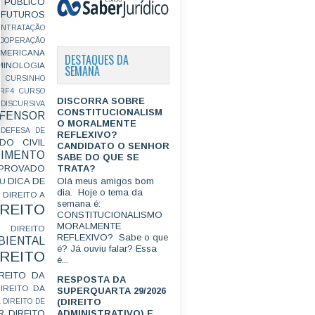
PÚBLICO
FUTUROS
ONTRATAÇÃO
OOPERAÇÃO
MERICANA
DESTAQUES DA
MINOLOGIA
SEMANA
CURSINHO
RF4
CURSO
DISCORRA SOBRE
ISCURSIVA
CONSTITUCIONALISM
FENSOR
O MORALMENTE
DEFESA DE
REFLEXIVO?
DO CIVIL
CANDIDATO O SENHOR
IMENTO
SABE DO QUE SE
TRATA?
ROVADO
DICA DE
Olá meus amigos bom
GU
dia. Hoje o tema da
DIREITO A
semana é:
IREITO
CONSTITUCIONALISMO
MORALMENTE
DIREITO
REFLEXIVO? Sabe o que
IENTAL
é? Já ouviu falar? Essa
IREITO
é...
IREITO DA
RESPOSTA DA
IREITO DA
SUPERQUARTA 29/2026
(DIREITO
L
DIREITO DE
R
DIREITO
ADMINISTRATIVO) E