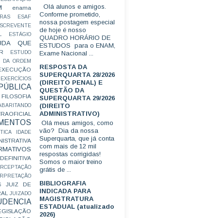
Olá alunos e amigos.
M
enama
Conforme prometido,
RAS
ESAF
nossa postagem especial
SCREVENTE
de hoje é nosso
L
ESTÁGIO
QUADRO HORÁRIO DE
UDA QUE
ESTUDOS para o ENAM,
R
ESTUDO
Exame Nacional ...
 DA ORDEM
RESPOSTA DA
EXECUÇÃO
SUPERQUARTA 28/2026
EXERCÍCIOS
(DIREITO PENAL) E
ÚBLICA
QUESTÃO DA
FILOSOFIA
SUPERQUARTA 29/2026
(DIREITO
ABARITANDO
ADMINISTRATIVO)
AOFICIAL
MENTOS
Olá meus amigos, como
vão? Dia da nossa
TICA
IDADE
Superquarta, que já conta
ISTRATIVA
com mais de 12 mil
RMATIVOS
respostas corrigidas!
EFINITIVA
Somos o maior treino
ERCEPTAÇÃO
grátis de ...
ERPRETAÇÃO
BIBLIOGRAFIA
JUIZ DE
S
INDICADA PARA
RAL
JUIZADO
MAGISTRATURA
UDENCIA
ESTADUAL (atualizado
EGISLAÇÃO
2026)