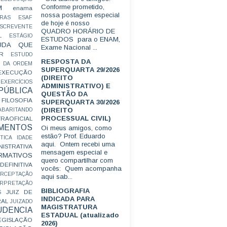
Conforme prometido,
M
enama
nossa postagem especial
RAS
ESAF
de hoje é nosso
SCREVENTE
QUADRO HORÁRIO DE
L
ESTÁGIO
ESTUDOS para o ENAM,
UDA QUE
Exame Nacional ...
R
ESTUDO
RESPOSTA DA
 DA ORDEM
SUPERQUARTA 29/2026
EXECUÇÃO
(DIREITO
EXERCÍCIOS
ADMINISTRATIVO) E
ÚBLICA
QUESTÃO DA
FILOSOFIA
SUPERQUARTA 30/2026
(DIREITO
ABARITANDO
PROCESSUAL CIVIL)
AOFICIAL
MENTOS
Oi meus amigos, como
estão? Prof. Eduardo
TICA
IDADE
aqui. Ontem recebi uma
ISTRATIVA
mensagem especial e
RMATIVOS
quero compartilhar com
EFINITIVA
vocês: Quem acompanha
ERCEPTAÇÃO
aqui sab...
ERPRETAÇÃO
BIBLIOGRAFIA
JUIZ DE
S
INDICADA PARA
RAL
JUIZADO
MAGISTRATURA
UDENCIA
ESTADUAL (atualizado
EGISLAÇÃO
2026)