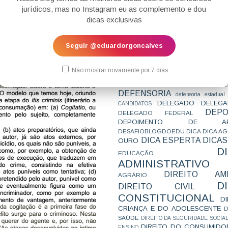
CONCURSO
CONCURSO 
jurídicos, mas no Instagram eu as complemento e dou
CONCURSOS
CONCURSOS 
dicas exclusivas
CONCURSOS NÍVEL HARD
C
TEMPORÁRIA
CONVENÇÃO 169
C
CORTE INTERA
INTERNACIONAL
Seguir @eduardorgoncalves
CPC2015
CRI
CPI
CPR
CRONOGRAMA
CTB
CURIOSIDADES
CURSO
CURSO ESTUDO DE CASO - T
Não mostrar novamente por 7 dias
PARA A SUBJETIVA
CURSO PROVA D
DE
CURSO PROVA ORAL
DEBATE
DEFENSORIA
defensoria estadual
DELEGADO
DELEGA
CANDIDATOS
DEPO
DELEGADO FEDERAL
DEPOIMENTO DE AP
DESAFIOBLOGDOEDU
DICA
DICA A
DICA ESPERTA
DICAS
OURO
D
EDUCAÇÃO
ADMINISTRATIVO
DIREITO AMB
AGRÁRIO
D
DIREITO CIVIL
CONSTITUCIONAL
D
CRIANÇA E DO ADOLESCENTE
D
SAÚDE
DIREITO DA SEGURIDADE SOCIA
DIREITO DO CONSUMIDO
ENSINO