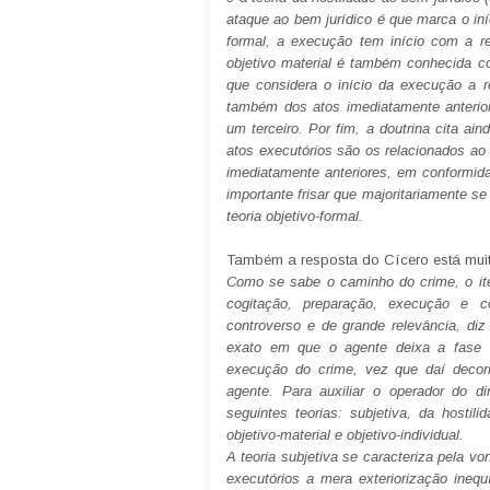
ataque ao bem jurídico é que marca o iní
formal, a execução tem início com a re
objetivo material é também conhecida com
que considera o início da execução a r
também dos atos imediatamente anterio
um terceiro. Por fim, a doutrina cita ain
atos executórios são os relacionados ao
imediatamente anteriores, em conformid
importante frisar que majoritariamente s
teoria objetivo-formal.
Também a resposta do Cícero está mui
Como se sabe o caminho do crime, o ite
cogitação, preparação, execução e 
controverso e de grande relevância, diz
exato em que o agente deixa a fase 
execução do crime, vez que daí decor
agente. Para auxiliar o operador do dir
seguintes teorias: subjetiva, da hostili
objetivo-material e objetivo-individual.
A teoria subjetiva se caracteriza pela v
executórios a mera exteriorização inequ