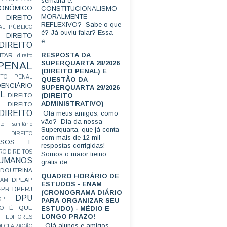
semana é:
CONÔMICO
CONSTITUCIONALISMO
MORALMENTE
DIREITO
REFLEXIVO? Sabe o que
AL PÚBLICO
é? Já ouviu falar? Essa
DIREITO
é...
DIREITO
RESPOSTA DA
ITAR
direito
SUPERQUARTA 28/2026
 PENAL
(DIREITO PENAL) E
EITO PENAL
QUESTÃO DA
ENCIÁRIO
SUPERQUARTA 29/2026
L
(DIREITO
DIREITO
ADMINISTRATIVO)
DIREITO
DIREITO
Olá meus amigos, como
vão? Dia da nossa
ito sanitário
Superquarta, que já conta
DIREITO
com mais de 12 mil
FUSOS E
respostas corrigidas!
RO
DIREITOS
Somos o maior treino
HUMANOS
grátis de ...
DOUTRINA
QUADRO HORÁRIO DE
DPEAP
EAM
ESTUDOS - ENAM
EPR
DPERJ
(CRONOGRAMA DIÁRIO
DPU
DPF
PARA ORGANIZAR SEU
O É QUE
ESTUDO) - MÉDIO E
LONGO PRAZO!
EDITORES
Olá alunos e amigos.
ECLARAÇÃO