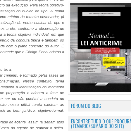
cio da execução. Pela teoria objetivo-
alização do núcleo do tipo. A teoria
o critério do terceiro observador, já
ealização do verbo nuclear do tipo e
res a ele, conforme a observação de
da a teoria objetiva individual, em que
 início da conduta típica e também os
ade com o plano concreto do autor. É
e entende que o Código Penal adotou a
to boa:
r criminis, é formado pelas fases de
consumação. Nesse contexto, tema
 respeito a identificação do momento
de preparação e adentra a fase de
re ser ou não punível a conduta do
FÓRUM DO BLOG
eito nessa difícil tarefa existem as
dade ao bem jurídico, objetivo-formal,
ENCONTRE TUDO O QUE PROCURA
ontade do agente, assim já seriam atos
(TEMÁRIO/SUMÁRIO DO SITE)
ívoca do agente de praticar o delito.