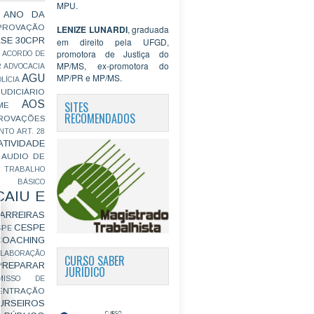
MPU.
 ANO DA
PROVAÇÃO
LENIZE LUNARDI
, graduada
ASE
30CPR
em direito pela UFGD,
promotora de Justiça do
ACORDO DE
MP/MS, ex-promotora do
R
ADVOCACIA
MP/PR e MP/MS.
AGU
LÍCIA
JUDICIÁRIO
AOS
SITES
ME
RECOMENDADOS
ROVAÇÕES
NTO
ART. 28
ATIVIDADE
AUDIO DE
 TRABALHO
BÁSICO
CAIU E
ARREIRAS
CESPE
SPE
COACHING
OLABORAÇÃO
CURSO SABER
PREPARAR
JURÍDICO
MISSO DE
ENTRAÇÃO
URSEIROS