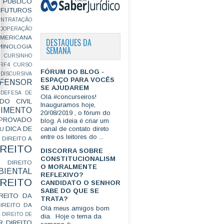
PÚBLICO
FUTUROS
ONTRATAÇÃO
OOPERAÇÃO
MERICANA
DESTAQUES DA
MINOLOGIA
SEMANA
CURSINHO
RF4
CURSO
FÓRUM DO BLOG -
ISCURSIVA
ESPAÇO PARA VOCÊS
FENSOR
SE AJUDAREM
DEFESA DE
Olá #concurseiros!
DO CIVIL
Inauguramos hoje,
IMENTO
20/08/2019 , o fórum do
ROVADO
blog. A ideia é criar um
DICA DE
canal de contato direto
GU
entre os leitores do ...
DIREITO A
IREITO
DISCORRA SOBRE
CONSTITUCIONALISM
DIREITO
O MORALMENTE
IENTAL
REFLEXIVO?
IREITO
CANDIDATO O SENHOR
SABE DO QUE SE
IREITO DA
TRATA?
IREITO DA
Olá meus amigos bom
L
DIREITO DE
dia. Hoje o tema da
R
DIREITO