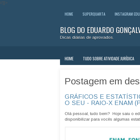
//]]>
HOME
SUPERQUARTA
INSTAGRAM ED
BLOG DO EDUARDO GONÇAL
Dicas diárias de aprovados.
HOME
TUDO SOBRE ATIVIDADE JURÍDICA
Postagem em des
GRÁFICOS E ESTATÍSTI
O SEU - RAIO-X ENAM (
Olá pessoal, tudo bem? Hoje saiu o edi
disponibilizar para vocês algumas estatí