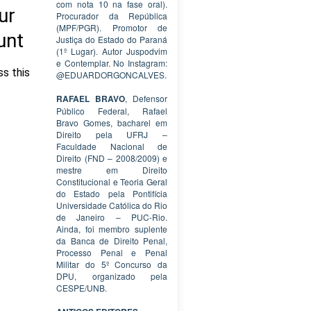
com nota 10 na fase oral).
Procurador da República
(MPF/PGR). Promotor de
Justiça do Estado do Paraná
(1º Lugar). Autor Juspodvim
e Contemplar. No Instagram:
@EDUARDORGONCALVES.
RAFAEL BRAVO
, Defensor
Público Federal, Rafael
Bravo Gomes, bacharel em
Direito pela UFRJ –
Faculdade Nacional de
Direito (FND – 2008/2009) e
mestre em Direito
Constitucional e Teoria Geral
do Estado pela Pontifícia
Universidade Católica do Rio
de Janeiro – PUC-Rio.
Ainda, foi membro suplente
da Banca de Direito Penal,
Processo Penal e Penal
Militar do 5º Concurso da
DPU, organizado pela
CESPE/UNB.