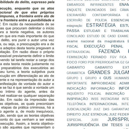
ENA
EMBARGOS INFRINGENTES
ENQUETE
ENUNCIADOS DAS CÂMA
ESCRAVIDÃO CONTEMPORÂNEA
E
ESSENCIA
ESCRIVÃO DE POLÍCIA
ESTRATÉGIA
EST
estagnação
PASSA
ESTUDAR E TRABALHA
CONCILIADO
ESTUDO DE CASO
EXAME
exame nacional da magistratura
EXECUÇÃO PENAL
FISCAL
FAZENDA P
EXTRAJUDICIAL
FERIADO
FEMINIZAÇÃO
FGV
FICA
FOCO
FORO POR PRERROGATIVA
G2
G
GABARITO
GABARITO EXTR
GRANDES JULGA
GRAMÁTICA
GUS
GRUPO 1
GRUPO 4
HUMANÍS
IMPROBIDADE ADMIN
IMPORTANTE
INFO
INDICAÇÃO
INFORMAÇÃO
INSCRIÇÃO D
INQUÉRITO POLICIAL
INSPIRAÇÃO
INSS
INSTAGRAM
INT
INTERNACIONAL
TELEFÔNICA
INT
JUDICIALIZAÇÃO
JUIZ DAS GARANTIA
DIREITO
JUIZ ESTADUAL
JUIZ FEDE
JURISPR
ESPECIAL
JURI
JURISPRUDÊNCIA EM TESES
L