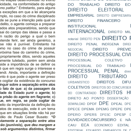
DO TRABALHO
DIREITO E
DIREITO ELEITORAL
EMPRESARIAL
DIREITO EMPRESARI
DIREITO FINANCEIRO
INSTITUCIONAL
INTERNACIONAL
DIREITO MIL
DIREITO
notarial
DIREITO PEN
DIREITO PENAL INDÍGENA
DIR
DIREITO PREVID
NEGOCIAL
DIREITO PROCESSUAL CIVI
PROCESSUAL COLETIVO
PROCESSUAL DO TRABALHO
PROCESSUAL PENAL
dire
DIREITO TRIBUTÁRIO
DIREITOS DI
URBANÍSTICO
COLETIVOS
DIREITOS DO CONCURSEI
DIREITOS 
DO CONTRATADO
DIRETO AO PONTO
DISSERTAÇÃO
DPE
DPDF
DPEAL
DOWNLOAD
DP
DPECE
DPEMA
DPEMG
DPEPE
DP
DPERO
DPERS
DPESP
DPESC
DUVIDADECONCURSEIRO
E NÃ
ECA
CAIU
EDITAL
ECONOMICO
EDITORIAL
EDUARDO
EMBARGOS DE D