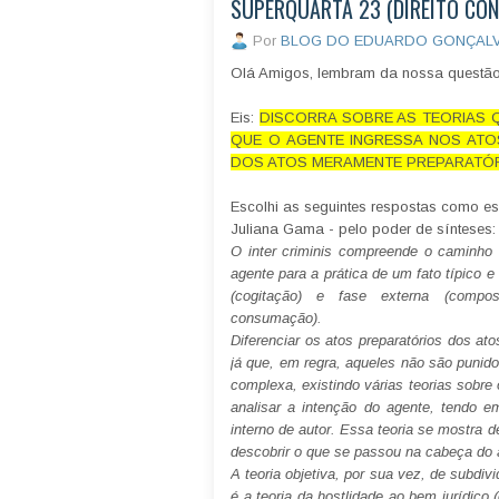
SUPERQUARTA 23 (DIREITO CON
Por
BLOG DO EDUARDO GONÇAL
Olá Amigos, lembram da nossa quest
Eis:
DISCORRA SOBRE AS TEORIAS 
QUE O AGENTE INGRESSA NOS ATO
DOS ATOS MERAMENTE PREPARATÓR
Escolhi as seguintes respostas como es
Juliana Gama - pelo poder de sínteses:
O inter criminis compreende o caminho 
agente para a prática de um fato típico e
(cogitação) e fase externa (compo
consumação).
Diferenciar os atos preparatórios dos at
já que, em regra, aqueles não são punidos
complexa, existindo várias teorias sobre 
analisar a intenção do agente, tendo e
interno de autor. Essa teoria se mostra de
descobrir o que se passou na cabeça do 
A teoria objetiva, por sua vez, de subdiv
é a teoria da hostlidade ao bem jurídico (c