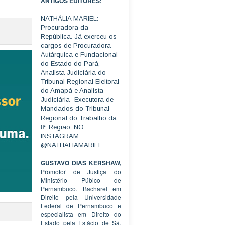
ANTIGOS EDITORES:
NATHÁLIA MARIEL:
Procuradora da
República. Já exerceu os
cargos de Procuradora
Autárquica e Fundacional
do Estado do Pará,
Analista Judiciária do
Tribunal Regional Eleitoral
do Amapá e Analista
Judiciária- Executora de
Mandados do Tribunal
Regional do Trabalho da
8ª Região. NO
INSTAGRAM:
@NATHALIAMARIEL.
GUSTAVO DIAS KERSHAW,
Promotor de Justiça do
Ministério Púbico de
Pernambuco. Bacharel em
Direito pela Universidade
Federal de Pernambuco e
especialista em Direito do
Estado pela Estácio de Sá.