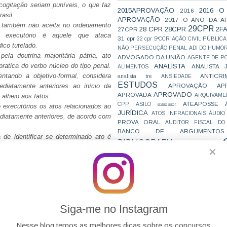
cogitação seriam puníveis, o que faz
2015APROVAÇÃO
2016 O
2016
asil.
APROVAÇÃO
2017 O ANO DA A
o, também não aceita no ordenamento
29CPR
28 CPR
28CPR
2F
27CPR
ato executório é aquele que ataca
31 cpr
32 cpr
5ªCCR
AÇÃO CIVIL PÚBLICA
ico tutelado.
NÃO PERSECUÇÃO PENAL
ADI DO HUMO
pela doutrina majoritária pátria, ato
ADVOGADO DA UNIÃO
AGENTE DE PO
pratica do verbo núcleo do tipo penal.
ANALISTA
ANALISTA 
ALIMENTOS
entando a objetivo-formal, considera
ANTICRI
analista tre
ANSIEDADE
ESTUDOS
APROVAÇÃO
AP
iatamente anteriores ao início da
APROVADO
APROVADA
ARQUIVAME
 alheio aos fatos.
ATEAPOSSE
CPP
ASILO
assessor
o executórios os atos relacionados ao
JURÍDICA
ATOS INFRACIONAIS
ÁUDIO
ediatamente anteriores, de acordo com
PROVA ORAL
AUDITOR FISCAL DO
BANCO DE ARGUMENTOS
 de identificar se determinado ato é
BIBLIOGRAFIA
BIZU
C e E
CAC
fícil, controversa e relevante, e para
✕
VAI CAIR
CARREIRAS
C
rias, sendo a mais aceita no Brasil a
JURÍDICAS
CASO ELLWANGER
CEBRA
CNMP
CF
CF EM 20 DIAS
cnj
COACH
CÓDIGO DE TRÂNSITO BRASILEIRO
C
 o tema? Espelho da banca e uma
COMO SE 
COMBATE À CORRUPÇÃO
PARA CONCURSOS
COMPRO
Siga-me no Instagram
CONC
AJUSTAMENTO DE CONDUTA
CONC
CONCURFRIENDS
Nesse blog temos as melhores dicas sobre os concursos