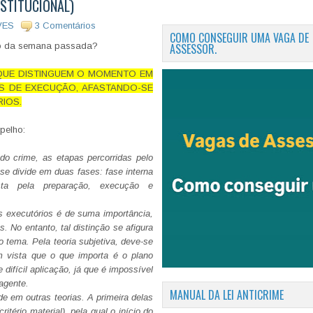
STITUCIONAL)
VES
3 Comentários
COMO CONSEGUIR UMA VAGA DE
ASSESSOR.
ão da semana passada?
QUE DISTINGUEM O MOMENTO EM
S DE EXECUÇÃO, AFASTANDO-SE
IOS.
pelho:
do crime, as etapas percorridas pelo
 se divide em duas fases: fase interna
sta pela preparação, execução e
os executórios é de suma importância,
. No entanto, tal distinção se afigura
o tema. Pela teoria subjetiva, deve-se
m vista que o que importa é o plano
 difícil aplicação, já que é impossível
agente.
MANUAL DA LEI ANTICRIME
ide em outras teorias. A primeira delas
ritério material), pela qual o início do