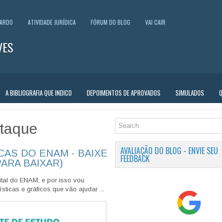
UARDO
ATIVIDADE JURÍDICA
FÓRUM DO BLOG
VAI CAIR
VES
A BIBLIOGRAFIA QUE INDICO
DEPOIMENTOS DE APROVADOS
SIMULADOS
taque
AVALIAÇÃO DO BLOG - ENVIE SEU
CAS DO ENAM - BAIXE
FEEDBACK
PARA BAIXAR)
tal do ENAM, e por isso vou
sticas e gráficos que vão ajudar ...