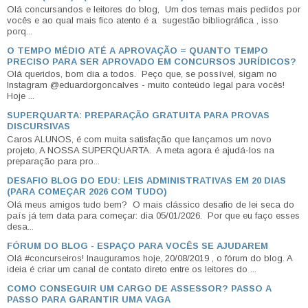
Olá concursandos e leitores do blog, Um dos temas mais pedidos por
vocês e ao qual mais fico atento é a sugestão bibliográfica , isso
porq...
O TEMPO MÉDIO ATÉ A APROVAÇÃO = QUANTO TEMPO
PRECISO PARA SER APROVADO EM CONCURSOS JURÍDICOS?
Olá queridos, bom dia a todos. Peço que, se possível, sigam no
Instagram @eduardorgoncalves - muito conteúdo legal para vocês!
Hoje ...
SUPERQUARTA: PREPARAÇÃO GRATUITA PARA PROVAS
DISCURSIVAS
Caros ALUNOS, é com muita satisfação que lançamos um novo
projeto, A NOSSA SUPERQUARTA. A meta agora é ajudá-los na
preparação para pro...
DESAFIO BLOG DO EDU: LEIS ADMINISTRATIVAS EM 20 DIAS
(PARA COMEÇAR 2026 COM TUDO)
Olá meus amigos tudo bem? O mais clássico desafio de lei seca do
país já tem data para começar: dia 05/01/2026. Por que eu faço esses
desa...
FÓRUM DO BLOG - ESPAÇO PARA VOCÊS SE AJUDAREM
Olá #concurseiros! Inauguramos hoje, 20/08/2019 , o fórum do blog. A
ideia é criar um canal de contato direto entre os leitores do ...
COMO CONSEGUIR UM CARGO DE ASSESSOR? PASSO A
PASSO PARA GARANTIR UMA VAGA