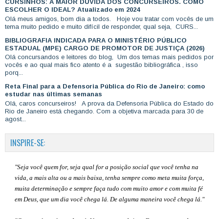
CURSINHOS: A MAIOR DÚVIDA DOS CONCURSEIROS. COMO
ESCOLHER O IDEAL? Atualizado em 2024
Olá meus amigos, bom dia a todos. Hoje vou tratar com vocês de um
tema muito pedido e muito difícil de responder, qual seja, CURS...
BIBLIOGRAFIA INDICADA PARA O MINISTÉRIO PÚBLICO
ESTADUAL (MPE) CARGO DE PROMOTOR DE JUSTIÇA (2026)
Olá concursandos e leitores do blog, Um dos temas mais pedidos por
vocês e ao qual mais fico atento é a sugestão bibliográfica , isso
porq...
Reta Final para a Defensoria Pública do Rio de Janeiro: como
estudar nas últimas semanas
Olá, caros concurseiros! A prova da Defensoria Pública do Estado do
Rio de Janeiro está chegando. Com a objetiva marcada para 30 de
agost...
INSPIRE-SE:
"Seja você quem for, seja qual for a posição social que você tenha na
vida, a mais alta ou a mais baixa, tenha sempre como meta muita força,
muita determinação e sempre faça tudo com muito amor e com muita fé
em Deus, que um dia você chega lá. De alguma maneira você chega lá."