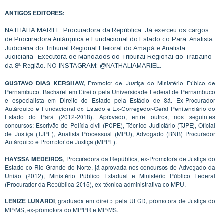
ANTIGOS EDITORES:
NATHÁLIA MARIEL: Procuradora da República. Já exerceu os cargos
de Procuradora Autárquica e Fundacional do Estado do Pará, Analista
Judiciária do Tribunal Regional Eleitoral do Amapá e Analista
Judiciária- Executora de Mandados do Tribunal Regional do Trabalho
da 8ª Região. NO INSTAGRAM: @NATHALIAMARIEL.
GUSTAVO DIAS KERSHAW,
Promotor de Justiça do Ministério Púbico de
Pernambuco. Bacharel em Direito pela Universidade Federal de Pernambuco
e especialista em Direito do Estado pela Estácio de Sá. Ex-Procurador
Autárquico e Fundacional do Estado e Ex-Corregedor-Geral Penitenciário do
Estado do Pará (2012-2018). Aprovado, entre outros, nos seguintes
concursos: Escrivão de Polícia civil (PCPE), Técnico Judiciário (TJPE), Oficial
de Justiça (TJPE), Analista Processual (MPU), Advogado (BNB) Procurador
Autárquico e Promotor de Justiça (MPPE).
HAYSSA MEDEIROS
, Procuradora da República, ex-Promotora de Justiça do
Estado do Rio Grande do Norte, já aprovada nos concursos de Advogado da
União (2012), Ministério Público Estadual e Ministério Público Federal
(Procurador da República-2015), ex-técnica administrativa do MPU.
LENIZE LUNARDI
, graduada em direito pela UFGD, promotora de Justiça do
MP/MS, ex-promotora do MP/PR e MP/MS.