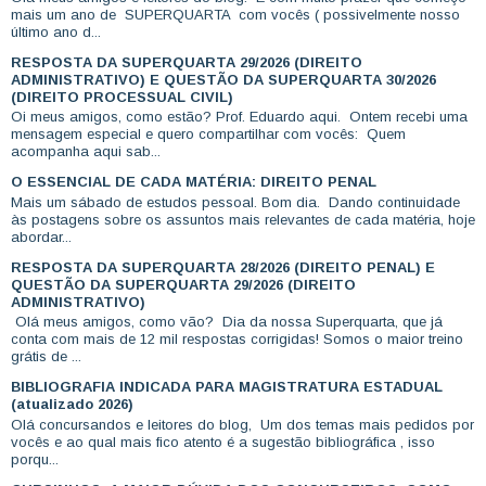
mais um ano de SUPERQUARTA com vocês ( possivelmente nosso
último ano d...
RESPOSTA DA SUPERQUARTA 29/2026 (DIREITO
ADMINISTRATIVO) E QUESTÃO DA SUPERQUARTA 30/2026
(DIREITO PROCESSUAL CIVIL)
Oi meus amigos, como estão? Prof. Eduardo aqui. Ontem recebi uma
mensagem especial e quero compartilhar com vocês: Quem
acompanha aqui sab...
O ESSENCIAL DE CADA MATÉRIA: DIREITO PENAL
Mais um sábado de estudos pessoal. Bom dia. Dando continuidade
às postagens sobre os assuntos mais relevantes de cada matéria, hoje
abordar...
RESPOSTA DA SUPERQUARTA 28/2026 (DIREITO PENAL) E
QUESTÃO DA SUPERQUARTA 29/2026 (DIREITO
ADMINISTRATIVO)
Olá meus amigos, como vão? Dia da nossa Superquarta, que já
conta com mais de 12 mil respostas corrigidas! Somos o maior treino
grátis de ...
BIBLIOGRAFIA INDICADA PARA MAGISTRATURA ESTADUAL
(atualizado 2026)
Olá concursandos e leitores do blog, Um dos temas mais pedidos por
vocês e ao qual mais fico atento é a sugestão bibliográfica , isso
porqu...