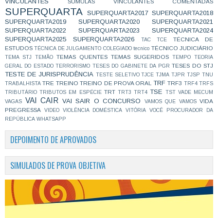
VINCULANTES
SÚMULAS VINCULANTES COMENTADAS
SUPERQUARTA
SUPERQUARTA2017
SUPERQUARTA2018
SUPERQUARTA2019
SUPERQUARTA2020
SUPERQUARTA2021
SUPERQUARTA2022
SUPERQUARTA2023
SUPERQUARTA2024
SUPERQUARTA2025
SUPERQUARTA2026
TÉCNICA DE
TAC
TCE
ESTUDOS
TÉCNICO JUDICIÁRIO
TÉCNICA DE JULGAMENTO COLEGIADO
tecnico
TEMAS QUENTES
TEMAS SUGERIDOS
TEMA STJ
TEMÃO
TEMPO
TEORIA
TESES DO STJ
GERAL DO ESTADO
TERRORISMO
TESES DO GABINETE DA PGR
TESTE DE JURISPRUDÊNCIA
TESTE SELETIVO
TJCE
TJMA
TJPR
TJSP
TNU
TRF
TRE
TREINO
TREINO DE PROVA ORAL
TRF3
TRABALHISTA
TRF4
TRFS
TSE
TRT
TRIBUTÁRIO
TRIBUTOS EM ESPÉCIE
TRT3
TRT4
TST
VADE MECUM
VAI CAIR
VAI SAIR O CONCURSO
VIDA
VAGAS
VAMOS QUE VAMOS
PREGRESSA
VIDEO
VIOLÊNCIA DOMÉSTICA
VITÓRIA
VOCÊ PROCURADOR DA
REPÚBLICA
WHATSAPP
DEPOIMENTO DE APROVADOS
SIMULADOS DE PROVA OBJETIVA