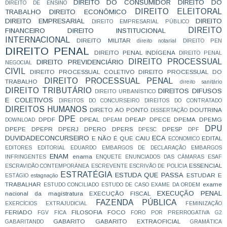
DIREITO DO CONSUMIDOR
DIREITO DO
DIREITO DE ENSINO
DIREITO ELEITORAL
TRABALHO
DIREITO ECONÔMICO
DIREITO EMPRESARIAL
DIREITO
DIREITO EMPRESARIAL PÚBLICO
DIREITO
FINANCEIRO
DIREITO INSTITUCIONAL
INTERNACIONAL
DIREITO MILITAR
direito notarial
DIREITO PEN
DIREITO PENAL
DIREITO PENAL INDÍGENA
DIREITO PENAL
DIREITO PROCESSUAL
DIREITO PREVIDENCIÁRIO
NEGOCIAL
CIVIL
DIREITO PROCESSUAL COLETIVO
DIREITO PROCESSUAL DO
DIREITO PROCESSUAL PENAL
TRABALHO
direito sanitário
DIREITO TRIBUTÁRIO
DIREITOS DIFUSOS
DIREITO URBANÍSTICO
E COLETIVOS
DIREITOS DO CONCURSEIRO
DIREITOS DO CONTRATADO
DIREITOS HUMANOS
DIRETO AO PONTO
DOUTRINA
DISSERTAÇÃO
DPE
DPDF
DPEAL
DPEAP
DPECE
DPEMA
DPEMG
DOWNLOAD
DPEAM
DPU
DPEPE
DPEPR
DPERJ
DPERO
DPERS
DPESP
DPESC
DPF
DUVIDADECONCURSEIRO
ECA
E NÃO É QUE CAIU
EDITAL
ECONOMICO
EDITORES
EDITORIAL
EDUARDO
EMBARGOS DE DECLARAÇÃO
EMBARGOS
ENAM
enama
INFRINGENTES
ENQUETE
ENUNCIADOS DAS CÂMARAS
ESAF
ESSENCIAL
ESCRAVIDÃO CONTEMPORÂNEA
ESCREVENTE
ESCRIVÃO DE POLÍCIA
ESTRATÉGIA
ESTUDA QUE PASSA
ESTUDAR E
ESTÁGIO
estagnação
TRABALHAR
exame
ESTUDO CONCILIADO
ESTUDO DE CASO
EXAME DA ORDEM
EXECUÇÃO PENAL
nacional da magistratura
EXECUÇÃO FISCAL
FAZENDA PÚBLICA
EXERCÍCIOS
EXTRAJUDICIAL
FEMINIZAÇÃO
FERIADO
FILOSOFIA
FOCO
FGV
FICA
FORO POR PRERROGATIVA
G2
GABARITO
GABARITO EXTRAOFICIAL
GABARITANDO
GRAMÁTICA