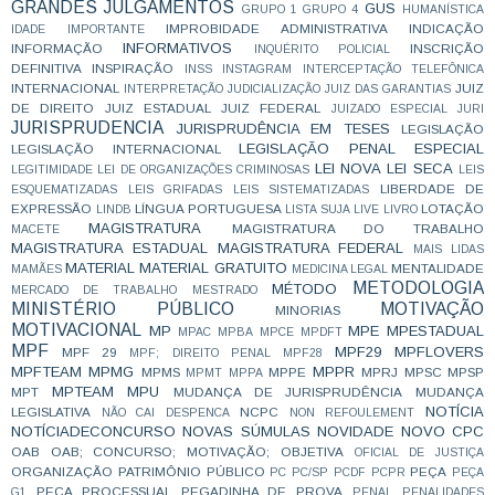
GRANDES JULGAMENTOS
GUS
GRUPO 1
GRUPO 4
HUMANÍSTICA
IMPROBIDADE ADMINISTRATIVA
INDICAÇÃO
IDADE
IMPORTANTE
INFORMATIVOS
INFORMAÇÃO
INSCRIÇÃO
INQUÉRITO POLICIAL
DEFINITIVA
INSPIRAÇÃO
INSS
INSTAGRAM
INTERCEPTAÇÃO TELEFÔNICA
INTERNACIONAL
JUIZ
INTERPRETAÇÃO
JUDICIALIZAÇÃO
JUIZ DAS GARANTIAS
DE DIREITO
JUIZ ESTADUAL
JUIZ FEDERAL
JUIZADO ESPECIAL
JURI
JURISPRUDENCIA
JURISPRUDÊNCIA EM TESES
LEGISLAÇÃO
LEGISLAÇÃO PENAL ESPECIAL
LEGISLAÇÃO INTERNACIONAL
LEI NOVA
LEI SECA
LEGITIMIDADE
LEI DE ORGANIZAÇÕES CRIMINOSAS
LEIS
LIBERDADE DE
ESQUEMATIZADAS
LEIS GRIFADAS
LEIS SISTEMATIZADAS
EXPRESSÃO
LÍNGUA PORTUGUESA
LOTAÇÃO
LINDB
LISTA SUJA
LIVE
LIVRO
MAGISTRATURA
MAGISTRATURA DO TRABALHO
MACETE
MAGISTRATURA ESTADUAL
MAGISTRATURA FEDERAL
MAIS LIDAS
MATERIAL
MATERIAL GRATUITO
MENTALIDADE
MAMÃES
MEDICINA LEGAL
METODOLOGIA
MÉTODO
MERCADO DE TRABALHO
MESTRADO
MINISTÉRIO PÚBLICO
MOTIVAÇÃO
MINORIAS
MOTIVACIONAL
MP
MPE
MPESTADUAL
MPAC
MPBA
MPCE
MPDFT
MPF
MPF29
MPFLOVERS
MPF 29
MPF; DIREITO PENAL
MPF28
MPFTEAM
MPMG
MPPR
MPMS
MPPE
MPRJ
MPSC
MPSP
MPMT
MPPA
MPTEAM
MPU
MPT
MUDANÇA DE JURISPRUDÊNCIA
MUDANÇA
NOTÍCIA
LEGISLATIVA
NCPC
NÃO CAI DESPENCA
NON REFOULEMENT
NOTÍCIADECONCURSO
NOVAS SÚMULAS
NOVIDADE
NOVO CPC
OAB
OAB; CONCURSO; MOTIVAÇÃO;
OBJETIVA
OFICIAL DE JUSTIÇA
ORGANIZAÇÃO
PATRIMÔNIO PÚBLICO
PEÇA
PC
PC/SP
PCDF
PCPR
PEÇA
PEÇA PROCESSUAL
PEGADINHA DE PROVA
G1
PENAL
PENALIDADES