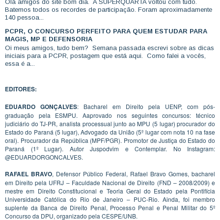
Olá amigos do site bom dia. A SUPERQUARTA voltou com tudo.
Batemos todos os recordes de participação. Foram aproximadamente
140 pessoa...
PCPR, O CONCURSO PERFEITO PARA QUEM ESTUDAR PARA
MAGIS, MP E DEFENSORIA
Oi meus amigos, tudo bem? Semana passada escrevi sobre as dicas
iniciais para a PCPR, postagem que está aqui. Como falei a vocês,
essa é a...
EDITORES:
EDUARDO GONÇALVES
: Bacharel em Direito pela UENP, com pós-
graduação pela ESMPU. Aaprovado nos seguintes concursos: técnico
judiciário do TJ-PR, analista processual junto ao MPU (5 lugar) procurador do
Estado do Paraná (5 lugar), Advogado da União (5º lugar com nota 10 na fase
oral). Procurador da República (MPF/PGR). Promotor de Justiça do Estado do
Paraná (1º Lugar). Autor Juspodvim e Contemplar. No Instagram:
@EDUARDORGONCALVES.
RAFAEL BRAVO
, Defensor Público Federal, Rafael Bravo Gomes, bacharel
em Direito pela UFRJ – Faculdade Nacional de Direito (FND – 2008/2009) e
mestre em Direito Constitucional e Teoria Geral do Estado pela Pontifícia
Universidade Católica do Rio de Janeiro – PUC-Rio. Ainda, foi membro
suplente da Banca de Direito Penal, Processo Penal e Penal Militar do 5º
Concurso da DPU, organizado pela CESPE/UNB.