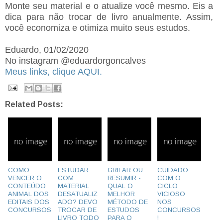
Monte seu material e o atualize você mesmo. Eis a
dica para não trocar de livro anualmente. Assim,
você economiza e otimiza muito seus estudos.
Eduardo, 01/02/2020
No instagram @eduardorgoncalves
Meus links, clique AQUI.
Related Posts:
COMO
ESTUDAR
GRIFAR OU
CUIDADO
VENCER O
COM
RESUMIR -
COM O
CONTEÚDO
MATERIAL
QUAL O
CICLO
ANIMAL DOS
DESATUALIZ
MELHOR
VICIOSO
EDITAIS DOS
ADO? DEVO
MÉTODO DE
NOS
CONCURSOS
TROCAR DE
ESTUDOS
CONCURSOS
LIVRO TODO
PARA O
!