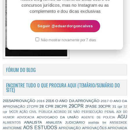
concursos jurídicos, mas no Instagram eu as
complemento e dou dicas exclusivas
Seguir @eduardorgoncalves
Não mostrar novamente por 7 dias
FÓRUM DO BLOG
ENCONTRE TUDO O QUE PROCURA AQUI (TEMÁRIO/SUMÁRIO DO
SITE)
2015APROVAÇÃO
2016 O ANO DA APROVAÇÃO
2016
2017 O ANO DA
29CPR
28 CPR
28CPR
2FASE
30CPR
APROVAÇÃO
27CPR
31 cpr
32
cpr
5ªCCR
AÇÃO CIVIL PÚBLICA
ACORDO DE NÃO PERSECUÇÃO PENAL
ADI DO
AGU
ADVOGADO DA UNIÃO
HUMOR
ADVOCACIA
AGENTE DE POLÍCIA
ANALISTA
ANALISTA JUDICIÁRIO
ALIMENTOS
analista tre
ANSIEDADE
AOS ESTUDOS
ANTICRIME
APROVAÇÃO
APROVAÇÕES
APROVADA