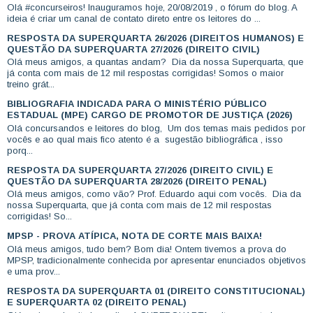
Olá #concurseiros! Inauguramos hoje, 20/08/2019 , o fórum do blog. A
ideia é criar um canal de contato direto entre os leitores do ...
RESPOSTA DA SUPERQUARTA 26/2026 (DIREITOS HUMANOS) E
QUESTÃO DA SUPERQUARTA 27/2026 (DIREITO CIVIL)
Olá meus amigos, a quantas andam? Dia da nossa Superquarta, que
já conta com mais de 12 mil respostas corrigidas! Somos o maior
treino grát...
BIBLIOGRAFIA INDICADA PARA O MINISTÉRIO PÚBLICO
ESTADUAL (MPE) CARGO DE PROMOTOR DE JUSTIÇA (2026)
Olá concursandos e leitores do blog, Um dos temas mais pedidos por
vocês e ao qual mais fico atento é a sugestão bibliográfica , isso
porq...
RESPOSTA DA SUPERQUARTA 27/2026 (DIREITO CIVIL) E
QUESTÃO DA SUPERQUARTA 28/2026 (DIREITO PENAL)
Olá meus amigos, como vão? Prof. Eduardo aqui com vocês. Dia da
nossa Superquarta, que já conta com mais de 12 mil respostas
corrigidas! So...
MPSP - PROVA ATÍPICA, NOTA DE CORTE MAIS BAIXA!
Olá meus amigos, tudo bem? Bom dia! Ontem tivemos a prova do
MPSP, tradicionalmente conhecida por apresentar enunciados objetivos
e uma prov...
RESPOSTA DA SUPERQUARTA 01 (DIREITO CONSTITUCIONAL)
E SUPERQUARTA 02 (DIREITO PENAL)