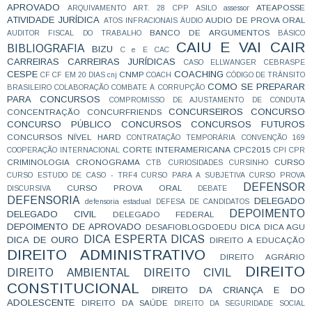
APROVADO
ATEAPOSSE
ARQUIVAMENTO
ART. 28 CPP
ASILO
assessor
ATIVIDADE JURÍDICA
AUDIO DE PROVA ORAL
ATOS INFRACIONAIS
ÁUDIO
BANCO DE ARGUMENTOS
AUDITOR FISCAL DO TRABALHO
BÁSICO
CAIU E VAI CAIR
BIBLIOGRAFIA
BIZU
C e E
CAC
CARREIRAS
CARREIRAS JURÍDICAS
CASO ELLWANGER
CEBRASPE
CESPE
COACHING
CNMP
CF
CF EM 20 DIAS
cnj
COACH
CÓDIGO DE TRÂNSITO
COMO SE PREPARAR
BRASILEIRO
COLABORAÇÃO
COMBATE À CORRUPÇÃO
PARA CONCURSOS
COMPROMISSO DE AJUSTAMENTO DE CONDUTA
CONCURSEIROS
CONCURSO
CONCENTRAÇÃO
CONCURFRIENDS
CONCURSO PÚBLICO
CONCURSOS
CONCURSOS FUTUROS
CONCURSOS NÍVEL HARD
CONTRATAÇÃO TEMPORÁRIA
CONVENÇÃO 169
CORTE INTERAMERICANA
CPC2015
COOPERAÇÃO INTERNACIONAL
CPI
CPR
CRIMINOLOGIA
CRONOGRAMA
CURSO
CTB
CURIOSIDADES
CURSINHO
CURSO ESTUDO DE CASO - TRF4
CURSO PARA A SUBJETIVA
CURSO PROVA
DEFENSOR
CURSO PROVA ORAL
DISCURSIVA
DEBATE
DEFENSORIA
DELEGADO
defensoria estadual
DEFESA DE CANDIDATOS
DEPOIMENTO
DELEGADO CIVIL
DELEGADO FEDERAL
DEPOIMENTO DE APROVADO
DESAFIOBLOGDOEDU
DICA
DICA AGU
DICA ESPERTA
DICAS
DICA DE OURO
DIREITO A EDUCAÇÃO
DIREITO ADMINISTRATIVO
DIREITO AGRÁRIO
DIREITO
DIREITO AMBIENTAL
DIREITO CIVIL
CONSTITUCIONAL
DIREITO DA CRIANÇA E DO
ADOLESCENTE
DIREITO DA SAÚDE
DIREITO DA SEGURIDADE SOCIAL