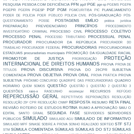
PFN
PGE
PESQUISA
PESSOA COM DEFICIÊNCIA
pgdf
pge-sp
PGEMS
PGEPA
PGF
PGM
PGEPR
PGESP
PLANEJAMENTO
PGERN
PGMCURITIBA
PIC
PÓS-GRADUAÇÃO
PODER DE POLÍCIA
POER PÚBLICO
POLICIA CIVIL
PÓS-
POSTAGENS EMÍLIO
QUESTIONAMENTO
POSSE
prática jurídica
PRINCÍPIOS
PREPARAÇÃO
PREVIDENCIÁRIO
PROCEDIMENTO
PROCESSO COLETIVO
PROCESSO CIVIL
INVESTIGATÓRIO CRIMINAL
PROCESSO PENAL
PROCESSUAL PENAL
PROCESSO TRIBUTÁRIO
PROCURADOR
PROCURADOR DA REPÚBLICA
PROCURADOR DO
PROCURADORIAS
PROCURADORIAS
TRABALHO
PROCURADOR FEDERAL
ESTADUAIS
procuradorias municipais
PROMOÇÃO DA IGUALDADE RACIAL
PROTEÇÃO
PROMOTOR DE JUSTIÇA
PRORROGAÇÃO
INTERNACIONAL DE DIREITOS HUMANOS
PROVA
PROVA DE
PROVA DISCURSIVA
PROVA DO 29CPR SUBJETIVA
TÍTULOS
PROVA OBJETIVA
PROVA ORAL
COMENTADA
PROVA
PROVA PRÁTICA
SUBJETIVA
QUADRO
PRÓXIMO CONCURSO
QUADRIPÉ DAS PROCURADORIAS
QUESTÃO
HORÁRIO
QUEM SOMOS
QUESTÃO 1
QUESTÃO 2
QUESTÃO 3
QUESTÕES
raio-x
RECURSOS
RASCUNHO
recomeçar
REFÚGIO
REPERCUSSÃO GERAL
REPETITIVOS
REPROVAÇÕES
RESOLUÇÃO
RESPOSTA
RETA FINAL
RESUMO
RESOLUÇÃO 29º CPR
RESOLUÇÃO CNMP
ROTINA
REVISÃO
ROTEIRO DE ESTUDOS
RUMO A APROVAÇÃO
SAIU O
SEGUNDA FASE
EDITAL
SERVIDORES
SANTO GRAAL
SERVIDORES
SIMULADO
SIMULADO DE INFORMATIVO
PÚBLICOS
SIMULADO AGU
STF
STJ
SIMULADO MPF
SINASE
SOBRE A PROVA
SONHO REALIZADO
SORTEIO
SÚMULA COMENTADA
SÚMULAS
SÚMULAS DO STJ
SÚMULAS
STM