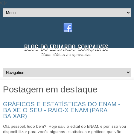
//]]>
BLOG DO EDUARDO GONÇALVES
Dicas diárias de aprovados.
Postagem em destaque
GRÁFICOS E ESTATÍSTICAS DO ENAM -
BAIXE O SEU - RAIO-X ENAM (PARA
BAIXAR)
Olá pessoal, tudo bem? Hoje saiu o edital do ENAM, e por isso vou
disponibilizar para vocês algumas estatísticas e gráficos que vão