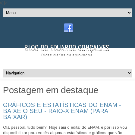
//]]>
BLOG DO EDUARDO GONÇALVES
Dicas diárias de aprovados.
Postagem em destaque
GRÁFICOS E ESTATÍSTICAS DO ENAM -
BAIXE O SEU - RAIO-X ENAM (PARA
BAIXAR)
Olá pessoal, tudo bem? Hoje saiu o edital do ENAM, e por isso vou
disponibilizar para vocês algumas estatísticas e gráficos que vão