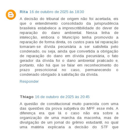
Rita
16 de outubro de 2025 às 18:30
A decisão do tribunal de origem não foi acertada, eis
que o entendimento consolidado da jurisprudência
brasileira estabelece a imprescritibilidade do dever de
reparação do dano ambiental. Nessa linha de
intelecção, embora o Município tenha promovido a
reparação de forma direta, os custos para tal reparação
tornaram-se dívida pecuniária a ser satisfeita pelo
condenado, ou seja, ainda que convertida a obrigação
de reparação do dano em dívida pecuniária, o fato
gerador da dívida foi o dano ambiental praticado e,
portanto, não há que se falar em reconhecimento do
prazo prescricional no caso, permanecendo o
condenado obrigado à satisfação da dívida.
Responder
Thiago
16 de outubro de 2025 às 20:45
A questão de constitucional muito parecida com uma
das questões da prova subjetiva do MPF esse mês. A
diferença era que lá o caso não era sobre a
organização de uma marcha da maconha, mas de
divulgação de um jornal do grêmio estudantil, no qual
uma matéria explicaria a decisão do STF que