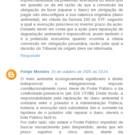
imprescritibilidade da pretensão executória do Município
em questão se dá em razão de que a conversão da
obrigação de fazer (reparar o dano) em obrigação de
pagar não desconfigura a sua natureza originária (dano
ambiental), em virtude da Súmula 150 do STF, segundo
a qual a execução prescreve no mesmo prazo da ação.
Destarte, tendo em conta que a ação para reparação de
degradação ambiental é imprescritível, assim também o
é a pretensão executória quando ocorrida a citada
conversão em obrigação pecuniária, razão pela qual a
decisão do Tribunal de origem deve ser reformada.
Responder
Felipe Mendes
15 de outubro de 2025 às 10:24
O meio ambiente ecologicamente equilibrado é direito
indisponível e intergeracional, imposto
constitucionalmente como dever do Poder Público e da
coletividade preservá-lo (art. 224, CF/88). Deste modo, a
responsabilidade pela reparação do dano ambiental é
solidária entre o poluidor e a Administração Pública,
todavia, a execução será subsidiária. Isto é, somente na
hipótese de o poluidor não reparar o dano, deverá o
Ente Público fazê-lo.
Por outro lado, não estará o Poder Público impedido de
buscar ressarcimento pelo despendido, ainda que em
prazo superior a cinco anos, diante da