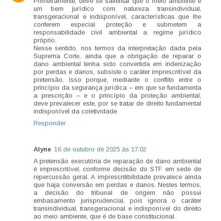
Primeiramente, deve se salientar que o meio ambiente é
um bem jurídico com natureza transindividual,
transgeracional e indisponível, características que lhe
conferem especial proteção e submetem a
responsabilidade civil ambiental a regime jurídico
próprio.
Nesse sentido, nos termos da interpretação dada pela
Suprema Corte, ainda que a obrigação de reparar o
dano ambiental tenha sido convertida em indenização
por perdas e danos, subsiste o caráter imprescritível da
pretensão. Isso porque, mediante o conflito entre o
princípio da segurança jurídica – em que se fundamenta
a prescrição – e o princípio da proteção ambiental,
deve prevalecer este, por se tratar de direito fundamental
indisponível da coletividade.
Responder
Alyne
16 de outubro de 2025 às 17:02
A pretensão executória de reparação de dano ambiental
é imprescritível, conforme decisão do STF em sede de
repercussão geral. A imprescritibilidade prevalece ainda
que haja conversão em perdas e danos. Nestes termos,
a decisão do tribunal de origem não possui
embasamento jurisprudencial, pois ignora o caráter
transindividual, transgeracional e indisponível do direito
ao meio ambiente, que é de base constitucional.