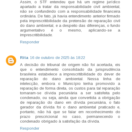
Assim, o STF entendeu que há um regime jurídico
apartado a tratar da responsabilidade civil ambiental,
não se confundindo com a responsabilidade financeira
ordinária. De fato, já havia entendimento anterior firmado
pela imprescritibilidade da pretensão de reparação civil
do dano ambiental, e a despeito das diferenças, o fundo
argumentativo é o mesmo, aplicando-se a
imprescritibilidade.
Responder
Rita
16 de outubro de 2025 às 18:22
A decisão do tribunal de origem não foi acertada, eis
que o entendimento consolidado da jurisprudência
brasileira estabelece a imprescritibilidade do dever de
reparação do dano ambiental. Nessa linha de
intelecção, embora o Município tenha promovido a
reparação de forma direta, os custos para tal reparação
tornaram-se dívida pecuniária a ser satisfeita pelo
condenado, ou seja, ainda que convertida a obrigação
de reparação do dano em dívida pecuniária, o fato
gerador da dívida foi o dano ambiental praticado e,
portanto, não há que se falar em reconhecimento do
prazo prescricional no caso, permanecendo o
condenado obrigado à satisfação da dívida.
Responder