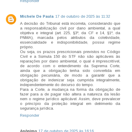
Responder
Michele De Paula
17 de outubro de 2025 às 11:32
A decisão do Tribunal está incorreta, considerando que
a responsabilização civil por dano ambiental, a qual
objetiva e integral (art. 225, §3º, da CF e 14, §1º, da
PNMA), marcada pelos atributos da coletividade,
essencialidade e indisponibilidade, possui regime
próprio.
Ou seja, os prazos prescricionais previstos no Código
Civil e a Súmula 150 do STF não são aplicáveis às
reparações por dano ambiental, o qual é imprescritível,
de acordo com o entendimento da Suprema Corte,
ainda que a obrigação tenha sido convertida em
obrigação pecuniária, de modo a garantir que a
obrigação de indenizar seja cumprida integralmente,
independentemente do decurso do tempo.
Para a Corte, a mudança na forma da obrigação de
fazer para a de pagar não altera a natureza da lesão
nem o regime jurídico aplicável. Assim, deve prevalecer
o princípio da proteção integral em detrimento da
segurança jurídica.
Responder
Anônimo
17 de outubro de 2025 às 16:16