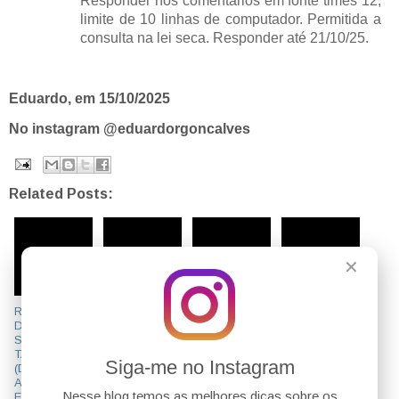
Responder nos comentários em fonte times 12,
limite de 10 linhas de computador. Permitida a
consulta na lei seca. Responder até 21/10/25.
Eduardo, em 15/10/2025
No instagram @eduardorgoncalves
Related Posts:
✕
RESPOSTA
PARÂMETRO
RESPOSTA
TESES DO
DA
S DEFINIDOS
DA
STJ SOBRE
SUPERQUAR
PELO STJ
SUPERQUAR
RESPONSABI
TA 08/2025
PARA
TA 07/2025
LIDADE CIVIL
Siga-me no Instagram
(DIREITO
CONDENAÇÃ
(DIREITO DO
AMBIENTAL -
AMBIENTAL)
O EM DANOS
TRABALHO -
PARTE 01 DE
Nesse blog temos as melhores dicas sobre os
E QUESTÃO
MORAIS
ADMINISTRAT
02