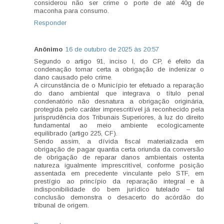
considerou não ser crime o porte de até 40g de
maconha para consumo.
Responder
Anônimo
16 de outubro de 2025 às 20:57
Segundo o artigo 91, inciso I, do CP, é efeito da
condenação tornar certa a obrigação de indenizar o
dano causado pelo crime.
A circunstância de o Município ter efetuado a reparação
do dano ambiental que integrava o título penal
condenatório não desnatura a obrigação originária,
protegida pelo caráter imprescritível já reconhecido pela
jurisprudência dos Tribunais Superiores, à luz do direito
fundamental ao meio ambiente ecologicamente
equilibrado (artigo 225, CF).
Sendo assim, a dívida fiscal materializada em
obrigação de pagar quantia certa oriunda da conversão
de obrigação de reparar danos ambientais ostenta
natureza igualmente imprescritível, conforme posição
assentada em precedente vinculante pelo STF, em
prestígio ao princípio da reparação integral e à
indisponibilidade do bem jurídico tutelado – tal
conclusão demonstra o desacerto do acórdão do
tribunal de origem.