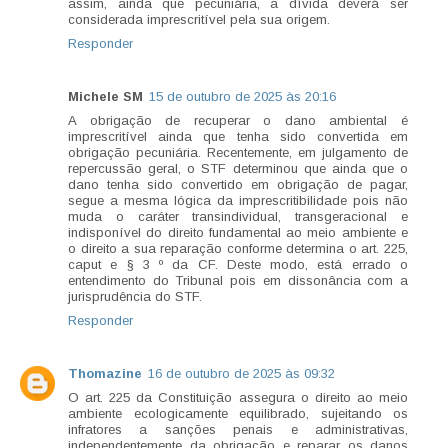
assim, ainda que pecuniária, a dívida deverá ser
considerada imprescritível pela sua origem.
Responder
Michele SM
15 de outubro de 2025 às 20:16
A obrigação de recuperar o dano ambiental é
imprescritível ainda que tenha sido convertida em
obrigação pecuniária. Recentemente, em julgamento de
repercussão geral, o STF determinou que ainda que o
dano tenha sido convertido em obrigação de pagar,
segue a mesma lógica da imprescritibilidade pois não
muda o caráter transindividual, transgeracional e
indisponível do direito fundamental ao meio ambiente e
o direito a sua reparação conforme determina o art. 225,
caput e § 3 º da CF. Deste modo, está errado o
entendimento do Tribunal pois em dissonância com a
jurisprudência do STF.
Responder
Thomazine
16 de outubro de 2025 às 09:32
O art. 225 da Constituição assegura o direito ao meio
ambiente ecologicamente equilibrado, sujeitando os
infratores a sanções penais e administrativas,
independentemente da obrigação e reparar os danos