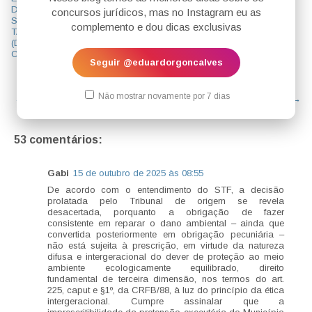
DA
COLETIVOS
IVO) E
concursos jurídicos, mas no Instagram eu as
SUPERQUAR
AMBIENTAIS
QUESTÃO DA
complemento e dou dicas exclusivas
TA 09/2025
SUPERQUAR
(DIREITO
TA 08/2025
CIVIL)
(DIREITO
Seguir @eduardorgoncalves
AMBIENTAL)
Não mostrar novamente por 7 dias
← Postagem mais recente
Página inicial
Postagem mais antiga →
53 comentários:
Gabi
15 de outubro de 2025 às 08:55
De acordo com o entendimento do STF, a decisão
prolatada pelo Tribunal de origem se revela
desacertada, porquanto a obrigação de fazer
consistente em reparar o dano ambiental – ainda que
convertida posteriormente em obrigação pecuniária –
não está sujeita à prescrição, em virtude da natureza
difusa e intergeracional do dever de proteção ao meio
ambiente ecologicamente equilibrado, direito
fundamental de terceira dimensão, nos termos do art.
225, caput e §1º, da CRFB/88, à luz do princípio da ética
intergeracional. Cumpre assinalar que a