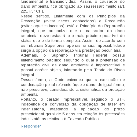
fundamental e transindividual. Assim, o causador do
dano ambiental fica obrigado ao seu ressarcimento (art.
225, §3º CF).
Nesse sentido, juntamente com os Princípios da
Prevenção (evitar riscos conhecidos) e Precaução
(evitar aqueles incertos), está o Princípio da Reparação
Integral, que preconiza que o causador do dano
ambiental deve restaurá-lo o mais próximo possível do
status quo e de forma completa. Assim, de acordo com
os Tribunais Superiores, apenas na sua impossibilidade
surge a opção da reparação via prestação pecuniária.
Ademais, o Supremo Tribunal Federal possui
entendimento pacífico segundo o qual a pretensão de
reparação civil de dano ambiental é imprescritível e
possui caráter objeto, informada pela Teoria do Risco
Integral.
Dessa forma, a Corte entendeu que a execução de
condenação penal referente àquele dano, de igual forma,
não prescreve, considerando a sistemática da proteção
ambiental.
Portanto, o caráter imprescritível, segundo o STF,
independe da conversão da obrigação de fazer em
indenizatória, afastando a aplicação do prazo
prescricional geral de 5 anos em relação às pretensões
indenizatórias relativas à Fazenda Pública.
Responder