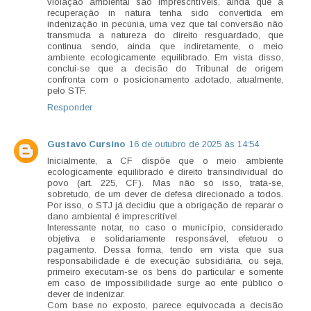
violação ambiental são imprescritíveis, ainda que a
recuperação in natura tenha sido convertida em
indenização in pecúnia, uma vez que tal conversão não
transmuda a natureza do direito resguardado, que
continua sendo, ainda que indiretamente, o meio
ambiente ecologicamente equilibrado. Em vista disso,
conclui-se que a decisão do Tribunal de origem
confronta com o posicionamento adotado, atualmente,
pelo STF.
Responder
Gustavo Cursino
16 de outubro de 2025 às 14:54
Inicialmente, a CF dispõe que o meio ambiente
ecologicamente equilibrado é direito transindividual do
povo (art. 225, CF). Mas não só isso, trata-se,
sobretudo, de um dever de defesa direcionado a todos.
Por isso, o STJ já decidiu que a obrigação de reparar o
dano ambiental é imprescritível.
Interessante notar, no caso o município, considerado
objetiva e solidariamente responsável, efetuou o
pagamento. Dessa forma, tendo em vista que sua
responsabilidade é de execução subsidiária, ou seja,
primeiro executam-se os bens do particular e somente
em caso de impossibilidade surge ao ente público o
dever de indenizar.
Com base no exposto, parece equivocada a decisão