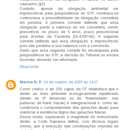
causados (§3).
Contudo, apesar da obrigação ambiental ser
imprescritível, pela jurisprudência do STF, mostrava-se
controversa a prescritibilidade da obrigação convertida
em pecúnia. A primeira corrente defende que essa
obrigação perde a natureza ao ser convertida, sendo
prescritível, no prazo de 5 anos, prazo prescricional
para dívidas da Fazenda (DL4.597/42). A segunda
corrente defende que essa obrigação é imprescritível,
pois não perderia a sua natureza com a conversão.
Dado que essa segunda corrente foi encampada pela
jurisprudência do STF, a decisão do Tribunal se mostra
incorreta, devendo ser reformada.
Responder
Marina B. P.
16 de outubro de 2025 às 14:17
Como cediço, o art. 225, caput, da CF estabelece que o
direito ao meio ambiente ecologicamente equilibrado
(direito de 3ª dimensão ou de “fraternidade”, nas
palavras de Karel Vasak) é intergeracional e, como tal,
condiciona o comportamento das gerações atuais para
viabilizar a existência digna das gerações futuras.
Desse modo, sopesando a magnitude do mencionado
direito, a Corte Suprema definiu, com eficácia ergam
omnes, que a execução das condenações oriundas de