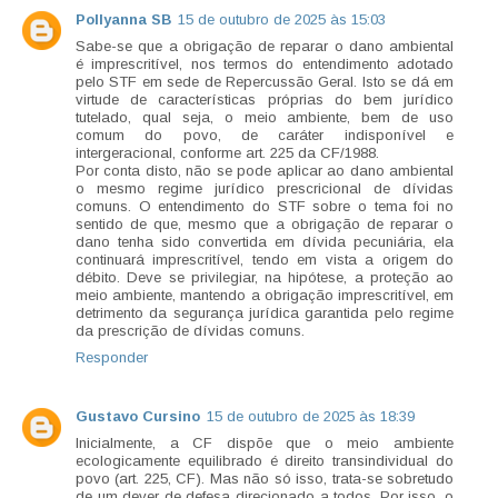
Pollyanna SB
15 de outubro de 2025 às 15:03
Sabe-se que a obrigação de reparar o dano ambiental
é imprescritível, nos termos do entendimento adotado
pelo STF em sede de Repercussão Geral. Isto se dá em
virtude de características próprias do bem jurídico
tutelado, qual seja, o meio ambiente, bem de uso
comum do povo, de caráter indisponível e
intergeracional, conforme art. 225 da CF/1988.
Por conta disto, não se pode aplicar ao dano ambiental
o mesmo regime jurídico prescricional de dívidas
comuns. O entendimento do STF sobre o tema foi no
sentido de que, mesmo que a obrigação de reparar o
dano tenha sido convertida em dívida pecuniária, ela
continuará imprescritível, tendo em vista a origem do
débito. Deve se privilegiar, na hipótese, a proteção ao
meio ambiente, mantendo a obrigação imprescritível, em
detrimento da segurança jurídica garantida pelo regime
da prescrição de dívidas comuns.
Responder
Gustavo Cursino
15 de outubro de 2025 às 18:39
Inicialmente, a CF dispõe que o meio ambiente
ecologicamente equilibrado é direito transindividual do
povo (art. 225, CF). Mas não só isso, trata-se sobretudo
de um dever de defesa direcionado a todos. Por isso, o