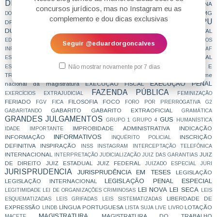
DIREITOS HUMANOS
DIRETO AO PONTO
DOUTRINA
DISSERTAÇÃO
concursos jurídicos, mas no Instagram eu as
DPE
DPDF
DPEAL
DPEAP
DPECE
DPEMA
DPEMG
DOWNLOAD
DPEAM
complemento e dou dicas exclusivas
DPU
DPEPE
DPEPR
DPERJ
DPERO
DPERS
DPESP
DPESC
DPF
DUVIDADECONCURSEIRO
ECA
E NÃO É QUE CAIU
EDITAL
ECONOMICO
EDITORES
EDITORIAL
EDUARDO
EMBARGOS DE DECLARAÇÃO
EMBARGOS
Seguir @eduardorgoncalves
ENAM
enama
INFRINGENTES
ENQUETE
ENUNCIADOS DAS CÂMARAS
ESAF
ESSENCIAL
ESCRAVIDÃO CONTEMPORÂNEA
ESCREVENTE
ESCRIVÃO DE POLÍCIA
ESTRATÉGIA
ESTUDA QUE PASSA
ESTUDAR E
Não mostrar novamente por 7 dias
ESTÁGIO
estagnação
TRABALHAR
exame
ESTUDO CONCILIADO
ESTUDO DE CASO
EXAME DA ORDEM
EXECUÇÃO PENAL
nacional da magistratura
EXECUÇÃO FISCAL
FAZENDA PÚBLICA
EXERCÍCIOS
EXTRAJUDICIAL
FEMINIZAÇÃO
FERIADO
FILOSOFIA
FOCO
FGV
FICA
FORO POR PRERROGATIVA
G2
GABARITO
GABARITO EXTRAOFICIAL
GABARITANDO
GRAMÁTICA
GRANDES JULGAMENTOS
GUS
GRUPO 1
GRUPO 4
HUMANÍSTICA
IMPROBIDADE ADMINISTRATIVA
INDICAÇÃO
IDADE
IMPORTANTE
INFORMATIVOS
INFORMAÇÃO
INSCRIÇÃO
INQUÉRITO POLICIAL
DEFINITIVA
INSPIRAÇÃO
INSS
INSTAGRAM
INTERCEPTAÇÃO TELEFÔNICA
INTERNACIONAL
JUIZ
INTERPRETAÇÃO
JUDICIALIZAÇÃO
JUIZ DAS GARANTIAS
DE DIREITO
JUIZ ESTADUAL
JUIZ FEDERAL
JUIZADO ESPECIAL
JURI
JURISPRUDENCIA
JURISPRUDÊNCIA EM TESES
LEGISLAÇÃO
LEGISLAÇÃO PENAL ESPECIAL
LEGISLAÇÃO INTERNACIONAL
LEI NOVA
LEI SECA
LEGITIMIDADE
LEI DE ORGANIZAÇÕES CRIMINOSAS
LEIS
LIBERDADE DE
ESQUEMATIZADAS
LEIS GRIFADAS
LEIS SISTEMATIZADAS
EXPRESSÃO
LÍNGUA PORTUGUESA
LOTAÇÃO
LINDB
LISTA SUJA
LIVE
LIVRO
MAGISTRATURA
MAGISTRATURA DO TRABALHO
MACETE