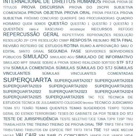
INTERNACIONAL DE DIREITOS HUMANOS
PROVA
PROVA DE
PROVA DISCURSIVA
PROVA DO 29CPR SUBJETIVA
TÍTULOS
PROVA OBJETIVA
PROVA ORAL
COMENTADA
PROVA
PROVA PRÁTICA
SUBJETIVA
QUADRO
PRÓXIMO CONCURSO
QUADRIPÉ DAS PROCURADORIAS
QUESTÃO
HORÁRIO
QUEM SOMOS
QUESTÃO 1
QUESTÃO 2
QUESTÃO 3
QUESTÕES
raio-x
RECURSOS
RASCUNHO
recomeçar
REFÚGIO
REPERCUSSÃO GERAL
REPETITIVOS
REPROVAÇÕES
RESOLUÇÃO
RESPOSTA
RETA FINAL
RESUMO
RESOLUÇÃO 29º CPR
RESOLUÇÃO CNMP
ROTINA
REVISÃO
ROTEIRO DE ESTUDOS
RUMO A APROVAÇÃO
SAIU O
SEGUNDA FASE
EDITAL
SERVIDORES
SANTO GRAAL
SERVIDORES
SIMULADO
SIMULADO DE INFORMATIVO
PÚBLICOS
SIMULADO AGU
STF
STJ
SIMULADO MPF
SINASE
SOBRE A PROVA
SONHO REALIZADO
SORTEIO
SÚMULA COMENTADA
SÚMULAS
SÚMULAS DO STJ
SÚMULAS
STM
VINCULANTES
SÚMULAS VINCULANTES COMENTADAS
SUPERQUARTA
SUPERQUARTA2017
SUPERQUARTA2018
SUPERQUARTA2019
SUPERQUARTA2020
SUPERQUARTA2021
SUPERQUARTA2022
SUPERQUARTA2023
SUPERQUARTA2024
SUPERQUARTA2025
SUPERQUARTA2026
TÉCNICA DE
TAC
TCE
ESTUDOS
TÉCNICO JUDICIÁRIO
TÉCNICA DE JULGAMENTO COLEGIADO
tecnico
TEMAS QUENTES
TEMAS SUGERIDOS
TEMA STJ
TEMÃO
TEMPO
TEORIA
TESES DO STJ
GERAL DO ESTADO
TERRORISMO
TESES DO GABINETE DA PGR
TESTE DE JURISPRUDÊNCIA
TESTE SELETIVO
TJCE
TJMA
TJPR
TJSP
TNU
TRF
TRE
TREINO
TREINO DE PROVA ORAL
TRF3
TRABALHISTA
TRF4
TRFS
TSE
TRT
TRIBUTÁRIO
TRIBUTOS EM ESPÉCIE
TRT3
TRT4
TST
VADE MECUM
VAI CAIR
VAI SAIR O CONCURSO
VIDA
VAGAS
VAMOS QUE VAMOS