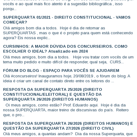
vocês e ao qual mais fico atento é a sugestão bibliográfica , isso
porqu...
SUPERQUARTA 01/2021 - DIREITO CONSTITUCIONAL - VAMOS
COMEÇAR?
Olá amigos bom dia a todos. Hoje é dia de retomar as
SUPERQUARTAS , mas o que é o projeto para quem está conhecendo
agora? Eis nossa explic...
CURSINHOS: A MAIOR DÚVIDA DOS CONCURSEIROS. COMO
ESCOLHER O IDEAL? Atualizado em 2024
Olá meus amigos, bom dia a todos. Hoje vou tratar com vocês de um
tema muito pedido e muito difícil de responder, qual seja, CURS...
FÓRUM DO BLOG - ESPAÇO PARA VOCÊS SE AJUDAREM
Olá #concurseiros! Inauguramos hoje, 20/08/2019 , o fórum do blog. A
ideia é criar um canal de contato direto entre os leitores do ...
RESPOSTA DA SUPERQUARTA 25/2026 (DIREITO
CONSTITUCIONAL/ELEITORAL) E QUESTÃO DA
SUPERQUARTA 26/2026 (DIREITOS HUMANOS)
Oi meus amigos, como estão? Prof. Eduardo aqui. Hoje é dia da
nossa SUPERQUARTA, maior treino de discursivas do país. Reitero
que, o pro...
RESPOSTA DA SUPERQUARTA 26/2026 (DIREITOS HUMANOS) E
QUESTÃO DA SUPERQUARTA 27/2026 (DIREITO CIVIL)
Olá meus amigos, a quantas andam? Dia da nossa Superquarta, que