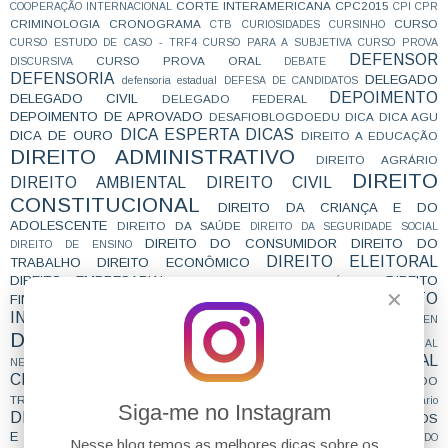
CORTE INTERAMERICANA
CPC2015
COOPERAÇÃO INTERNACIONAL
CPI
CPR
CRIMINOLOGIA
CRONOGRAMA
CURSO
CTB
CURIOSIDADES
CURSINHO
CURSO ESTUDO DE CASO - TRF4
CURSO PARA A SUBJETIVA
CURSO PROVA
DEFENSOR
CURSO PROVA ORAL
DISCURSIVA
DEBATE
DEFENSORIA
DELEGADO
defensoria estadual
DEFESA DE CANDIDATOS
DEPOIMENTO
DELEGADO CIVIL
DELEGADO FEDERAL
DEPOIMENTO DE APROVADO
DESAFIOBLOGDOEDU
DICA
DICA AGU
DICA ESPERTA
DICAS
DICA DE OURO
DIREITO A EDUCAÇÃO
DIREITO ADMINISTRATIVO
DIREITO AGRÁRIO
DIREITO
DIREITO AMBIENTAL
DIREITO CIVIL
CONSTITUCIONAL
DIREITO DA CRIANÇA E DO
ADOLESCENTE
DIREITO DA SAÚDE
DIREITO DA SEGURIDADE SOCIAL
DIREITO DO CONSUMIDOR
DIREITO DO
DIREITO DE ENSINO
DIREITO ELEITORAL
TRABALHO
DIREITO ECONÔMICO
DIREITO EMPRESARIAL
DIREITO
DIREITO EMPRESARIAL PÚBLICO
✕
DIREITO
FINANCEIRO
DIREITO INSTITUCIONAL
INTERNACIONAL
DIREITO MILITAR
direito notarial
DIREITO PEN
DIREITO PENAL
DIREITO PENAL INDÍGENA
DIREITO PENAL
DIREITO PROCESSUAL
DIREITO PREVIDENCIÁRIO
NEGOCIAL
CIVIL
DIREITO PROCESSUAL COLETIVO
DIREITO PROCESSUAL DO
DIREITO PROCESSUAL PENAL
TRABALHO
direito sanitário
Siga-me no Instagram
DIREITO TRIBUTÁRIO
DIREITOS DIFUSOS
DIREITO URBANÍSTICO
E COLETIVOS
DIREITOS DO CONCURSEIRO
DIREITOS DO CONTRATADO
Nesse blog temos as melhores dicas sobre os