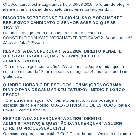
Olá #concurseiros! Inauguramos hoje, 20/08/2019 , o fórum do blog. A
ideia é criar um canal de contato direto entre os leitores do ...
DISCORRA SOBRE CONSTITUCIONALISMO MORALMENTE
REFLEXIVO? CANDIDATO O SENHOR SABE DO QUE SE
TRATA?
Olá meus amigos bom dia. Hoje o tema da semana é:
CONSTITUCIONALISMO MORALMENTE REFLEXIVO? Sabe o que é?
Já ouviu falar? Essa é...
RESPOSTA DA SUPERQUARTA 28/2026 (DIREITO PENAL) E
QUESTÃO DA SUPERQUARTA 29/2026 (DIREITO
ADMINISTRATIVO)
Olá meus amigos, como vão? Dia da nossa Superquarta, que já
conta com mais de 12 mil respostas corrigidas! Somos o maior treino
grátis de ...
QUADRO HORÁRIO DE ESTUDOS - ENAM (CRONOGRAMA
DIÁRIO PARA ORGANIZAR SEU ESTUDO) - MÉDIO E LONGO
PRAZO!
Olá alunos e amigos. Conforme prometido, nossa postagem
especial de hoje é nosso QUADRO HORÁRIO DE ESTUDOS para o
ENAM, Exame Nacional ...
RESPOSTA DA SUPERQUARTA 29/2026 (DIREITO
ADMINISTRATIVO) E QUESTÃO DA SUPERQUARTA 30/2026
(DIREITO PROCESSUAL CIVIL)
Oi meus amigos, como estão? Prof. Eduardo aqui. Ontem recebi uma