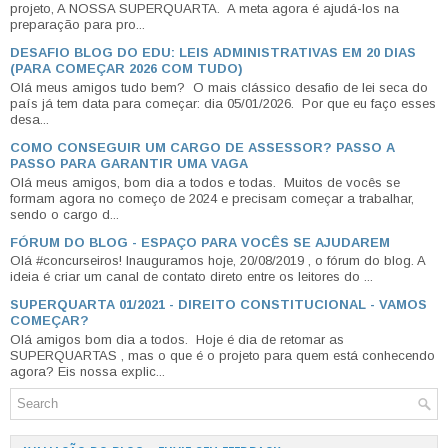
projeto, A NOSSA SUPERQUARTA. A meta agora é ajudá-los na
preparação para pro...
DESAFIO BLOG DO EDU: LEIS ADMINISTRATIVAS EM 20 DIAS
(PARA COMEÇAR 2026 COM TUDO)
Olá meus amigos tudo bem? O mais clássico desafio de lei seca do
país já tem data para começar: dia 05/01/2026. Por que eu faço esses
desa...
COMO CONSEGUIR UM CARGO DE ASSESSOR? PASSO A
PASSO PARA GARANTIR UMA VAGA
Olá meus amigos, bom dia a todos e todas. Muitos de vocês se
formam agora no começo de 2024 e precisam começar a trabalhar,
sendo o cargo d...
FÓRUM DO BLOG - ESPAÇO PARA VOCÊS SE AJUDAREM
Olá #concurseiros! Inauguramos hoje, 20/08/2019 , o fórum do blog. A
ideia é criar um canal de contato direto entre os leitores do ...
SUPERQUARTA 01/2021 - DIREITO CONSTITUCIONAL - VAMOS
COMEÇAR?
Olá amigos bom dia a todos. Hoje é dia de retomar as
SUPERQUARTAS , mas o que é o projeto para quem está conhecendo
agora? Eis nossa explic...