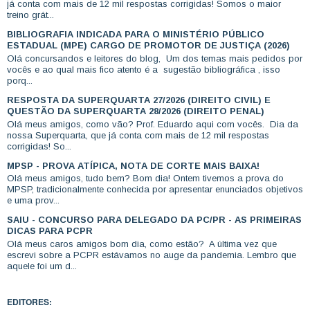
já conta com mais de 12 mil respostas corrigidas! Somos o maior
treino grát...
BIBLIOGRAFIA INDICADA PARA O MINISTÉRIO PÚBLICO
ESTADUAL (MPE) CARGO DE PROMOTOR DE JUSTIÇA (2026)
Olá concursandos e leitores do blog, Um dos temas mais pedidos por
vocês e ao qual mais fico atento é a sugestão bibliográfica , isso
porq...
RESPOSTA DA SUPERQUARTA 27/2026 (DIREITO CIVIL) E
QUESTÃO DA SUPERQUARTA 28/2026 (DIREITO PENAL)
Olá meus amigos, como vão? Prof. Eduardo aqui com vocês. Dia da
nossa Superquarta, que já conta com mais de 12 mil respostas
corrigidas! So...
MPSP - PROVA ATÍPICA, NOTA DE CORTE MAIS BAIXA!
Olá meus amigos, tudo bem? Bom dia! Ontem tivemos a prova do
MPSP, tradicionalmente conhecida por apresentar enunciados objetivos
e uma prov...
SAIU - CONCURSO PARA DELEGADO DA PC/PR - AS PRIMEIRAS
DICAS PARA PCPR
Olá meus caros amigos bom dia, como estão? A última vez que
escrevi sobre a PCPR estávamos no auge da pandemia. Lembro que
aquele foi um d...
EDITORES: