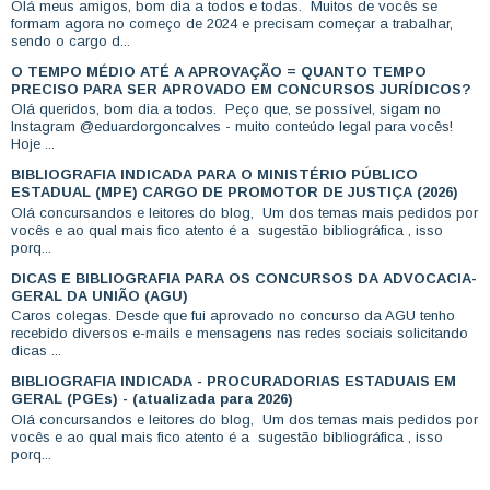
Olá meus amigos, bom dia a todos e todas. Muitos de vocês se
formam agora no começo de 2024 e precisam começar a trabalhar,
sendo o cargo d...
O TEMPO MÉDIO ATÉ A APROVAÇÃO = QUANTO TEMPO
PRECISO PARA SER APROVADO EM CONCURSOS JURÍDICOS?
Olá queridos, bom dia a todos. Peço que, se possível, sigam no
Instagram @eduardorgoncalves - muito conteúdo legal para vocês!
Hoje ...
BIBLIOGRAFIA INDICADA PARA O MINISTÉRIO PÚBLICO
ESTADUAL (MPE) CARGO DE PROMOTOR DE JUSTIÇA (2026)
Olá concursandos e leitores do blog, Um dos temas mais pedidos por
vocês e ao qual mais fico atento é a sugestão bibliográfica , isso
porq...
DICAS E BIBLIOGRAFIA PARA OS CONCURSOS DA ADVOCACIA-
GERAL DA UNIÃO (AGU)
Caros colegas. Desde que fui aprovado no concurso da AGU tenho
recebido diversos e-mails e mensagens nas redes sociais solicitando
dicas ...
BIBLIOGRAFIA INDICADA - PROCURADORIAS ESTADUAIS EM
GERAL (PGEs) - (atualizada para 2026)
Olá concursandos e leitores do blog, Um dos temas mais pedidos por
vocês e ao qual mais fico atento é a sugestão bibliográfica , isso
porq...