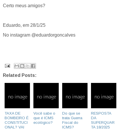
Certo meus amigos?
Eduardo, em 28/1/25
No instagram @eduardorgoncalves
Related Posts:
TAXA DE
Você sabe o
Do que se
RESPOSTA
BOMBEIRO É
que é ICMS
trata Guerra
DA
CONSTITUCI
ecológico?
Fiscal do
SUPERQUAR
ONAL? VAI
ICMS?
TA 18/2025