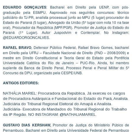
EDUARDO GONÇALVES
: Bacharel em Direito pela UENP, com pós-
graduação pela ESMPU. Aaprovado nos seguintes concursos: técnico
judiciário do TJ-PR, analista processual junto ao MPU (5 lugar) procurador do
Estado do Paraná (5 lugar), Advogado da União (5º lugar com nota 10 na fase
oral). Procurador da República (MPF/PGR). Promotor de Justiça do Estado do
Paraná (1º Lugar). Autor Juspodvim e Contemplar. No Instagram:
@EDUARDORGONCALVES.
RAFAEL BRAVO
, Defensor Público Federal, Rafael Bravo Gomes, bacharel
em Direito pela UFRJ – Faculdade Nacional de Direito (FND – 2008/2009) e
mestre em Direito Constitucional e Teoria Geral do Estado pela Pontifícia
Universidade Católica do Rio de Janeiro – PUC-Rio. Ainda, foi membro
suplente da Banca de Direito Penal, Processo Penal e Penal Militar do 5º
Concurso da DPU, organizado pela CESPE/UNB.
ANTIGOS EDITORES:
NATHÁLIA MARIEL: Procuradora da República. Já exerceu os cargos
de Procuradora Autárquica e Fundacional do Estado do Pará, Analista
Judiciária do Tribunal Regional Eleitoral do Amapá e Analista
Judiciária- Executora de Mandados do Tribunal Regional do Trabalho
da 8ª Região. NO INSTAGRAM: @NATHALIAMARIEL.
GUSTAVO DIAS KERSHAW,
Promotor de Justiça do Ministério Púbico de
Pernambuco. Bacharel em Direito pela Universidade Federal de Pernambuco