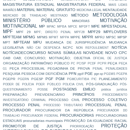
MAGISTRATURA ESTADUAL
MAGISTRATURA FEDERAL
MAIS LIDAS
MATERIAL
MATERIAL GRATUITO
MENTALIDADE
MAMÃES
MEDICINA LEGAL
METODOLOGIA
MÉTODO
MERCADO DE TRABALHO
MESTRADO
MINISTÉRIO PÚBLICO
MOTIVAÇÃO
MINORIAS
MOTIVACIONAL
MP
MPE
MPESTADUAL
MPAC
MPBA
MPCE
MPDFT
MPF
MPF29
MPFLOVERS
MPF 29
MPF; DIREITO PENAL
MPF28
MPFTEAM
MPMG
MPPR
MPMS
MPPE
MPRJ
MPSC
MPSP
MPMT
MPPA
MPTEAM
MPU
MPT
MUDANÇA DE JURISPRUDÊNCIA
MUDANÇA
NOTÍCIA
LEGISLATIVA
NCPC
NÃO CAI DESPENCA
NON REFOULEMENT
NOTÍCIADECONCURSO
NOVAS SÚMULAS
NOVIDADE
NOVO CPC
OAB
OAB; CONCURSO; MOTIVAÇÃO;
OBJETIVA
OFICIAL DE JUSTIÇA
ORGANIZAÇÃO
PATRIMÔNIO PÚBLICO
PEÇA
PC
PC/SP
PCDF
PCPR
PEÇA
PEÇA PROCESSUAL
PEGADINHA DE PROVA
G1
PENAL
PENALIDADES
PFN
PGE
PESQUISA
PESSOA COM DEFICIÊNCIA
pgdf
pge-sp
PGEMS
PGEPA
PGF
PGM
PGEPR
PGESP
PLANEJAMENTO
PGERN
PGMCURITIBA
PIC
PÓS-GRADUAÇÃO
PODER DE POLÍCIA
POER PÚBLICO
POLICIA CIVIL
PÓS-
POSTAGENS EMÍLIO
QUESTIONAMENTO
POSSE
prática jurídica
PRINCÍPIOS
PREPARAÇÃO
PREVIDENCIÁRIO
PROCEDIMENTO
PROCESSO COLETIVO
PROCESSO CIVIL
INVESTIGATÓRIO CRIMINAL
PROCESSO PENAL
PROCESSUAL PENAL
PROCESSO TRIBUTÁRIO
PROCURADOR
PROCURADOR DA REPÚBLICA
PROCURADOR DO
PROCURADORIAS
PROCURADORIAS
TRABALHO
PROCURADOR FEDERAL
ESTADUAIS
procuradorias municipais
PROMOÇÃO DA IGUALDADE RACIAL
PROTEÇÃO
PROMOTOR DE JUSTIÇA
PRORROGAÇÃO