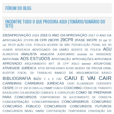
FÓRUM DO BLOG
ENCONTRE TUDO O QUE PROCURA AQUI (TEMÁRIO/SUMÁRIO DO
SITE)
2015APROVAÇÃO
2016 O ANO DA APROVAÇÃO
2016
2017 O ANO DA
29CPR
28 CPR
28CPR
2FASE
30CPR
APROVAÇÃO
27CPR
31 cpr
32
cpr
5ªCCR
AÇÃO CIVIL PÚBLICA
ACORDO DE NÃO PERSECUÇÃO PENAL
ADI DO
AGU
ADVOGADO DA UNIÃO
HUMOR
ADVOCACIA
AGENTE DE POLÍCIA
ANALISTA
ANALISTA JUDICIÁRIO
ALIMENTOS
analista tre
ANSIEDADE
AOS ESTUDOS
ANTICRIME
APROVAÇÃO
APROVAÇÕES
APROVADA
APROVADO
ATEAPOSSE
ARQUIVAMENTO
ART. 28 CPP
ASILO
assessor
ATIVIDADE JURÍDICA
AUDIO DE PROVA ORAL
ATOS INFRACIONAIS
ÁUDIO
BANCO DE ARGUMENTOS
AUDITOR FISCAL DO TRABALHO
BÁSICO
CAIU E VAI CAIR
BIBLIOGRAFIA
BIZU
C e E
CAC
CARREIRAS
CARREIRAS JURÍDICAS
CASO ELLWANGER
CEBRASPE
CESPE
COACHING
CNMP
CF
CF EM 20 DIAS
cnj
COACH
CÓDIGO DE TRÂNSITO
COMO SE PREPARAR
BRASILEIRO
COLABORAÇÃO
COMBATE À CORRUPÇÃO
PARA CONCURSOS
COMPROMISSO DE AJUSTAMENTO DE CONDUTA
CONCURSEIROS
CONCURSO
CONCENTRAÇÃO
CONCURFRIENDS
CONCURSO PÚBLICO
CONCURSOS
CONCURSOS FUTUROS
CONCURSOS NÍVEL HARD
CONTRATAÇÃO TEMPORÁRIA
CONVENÇÃO 169