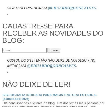
SIGAM NO INSTAGRAM
@EDUARDO
R
GONCALVES
.
.
CADASTRE-SE PARA
RECEBER AS NOVIDADES DO
BLOG:
Enviar
GOSTOU DO SITE? ENTÃO NÃO DEIXE DE NOS SEGUIR NO
@
EDUARDO
R
GONCALVES
.
INSTAGRAM
.
NÃO DEIXE DE LER!
BIBLIOGRAFIA INDICADA PARA MAGISTRATURA ESTADUAL
(atualizado 2026)
Olá concursandos e leitores do blog, Um dos temas mais pedidos por
vocês e ao qual mais fico atento é a sugestão bibliográfica , isso