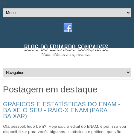
//]]>
BLOG DO EDUARDO GONÇALVES
Dicas diárias de aprovados.
Postagem em destaque
GRÁFICOS E ESTATÍSTICAS DO ENAM -
BAIXE O SEU - RAIO-X ENAM (PARA
BAIXAR)
Olá pessoal, tudo bem? Hoje saiu o edital do ENAM, e por isso vou
disponibilizar para vocês algumas estatísticas e gráficos que vão