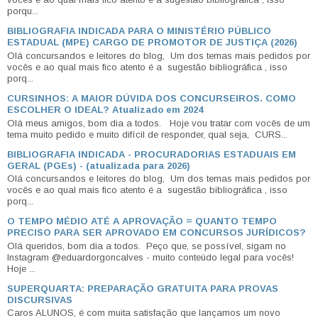
porqu...
BIBLIOGRAFIA INDICADA PARA O MINISTÉRIO PÚBLICO
ESTADUAL (MPE) CARGO DE PROMOTOR DE JUSTIÇA (2026)
Olá concursandos e leitores do blog, Um dos temas mais pedidos por
vocês e ao qual mais fico atento é a sugestão bibliográfica , isso
porq...
CURSINHOS: A MAIOR DÚVIDA DOS CONCURSEIROS. COMO
ESCOLHER O IDEAL? Atualizado em 2024
Olá meus amigos, bom dia a todos. Hoje vou tratar com vocês de um
tema muito pedido e muito difícil de responder, qual seja, CURS...
BIBLIOGRAFIA INDICADA - PROCURADORIAS ESTADUAIS EM
GERAL (PGEs) - (atualizada para 2026)
Olá concursandos e leitores do blog, Um dos temas mais pedidos por
vocês e ao qual mais fico atento é a sugestão bibliográfica , isso
porq...
O TEMPO MÉDIO ATÉ A APROVAÇÃO = QUANTO TEMPO
PRECISO PARA SER APROVADO EM CONCURSOS JURÍDICOS?
Olá queridos, bom dia a todos. Peço que, se possível, sigam no
Instagram @eduardorgoncalves - muito conteúdo legal para vocês!
Hoje ...
SUPERQUARTA: PREPARAÇÃO GRATUITA PARA PROVAS
DISCURSIVAS
Caros ALUNOS, é com muita satisfação que lançamos um novo