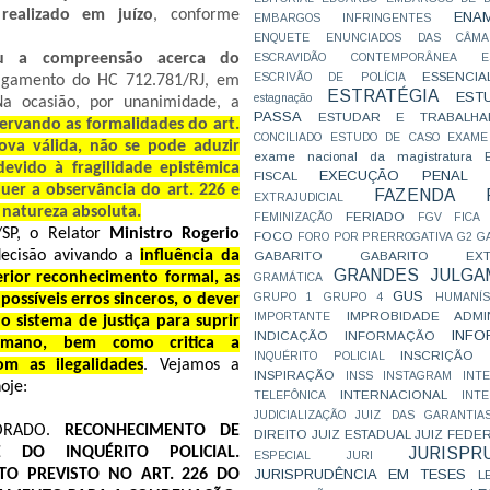
realizado em juízo
, conforme
ENA
EMBARGOS INFRINGENTES
ENQUETE
ENUNCIADOS DAS CÂMA
u a compreensão acerca do
ESCRAVIDÃO CONTEMPORÂNEA
E
ESSENCIA
ESCRIVÃO DE POLÍCIA
lgamento do HC 712.781/RJ, em
ESTRATÉGIA
EST
estagnação
Na ocasião, por unanimidade, a
PASSA
ESTUDAR E TRABALHA
rvando as formalidades do art.
CONCILIADO
ESTUDO DE CASO
EXAME
ova válida, não se pode aduzir
exame nacional da magistratura
devido à fragilidade epistêmica
EXECUÇÃO PENAL
FISCAL
uer a observância do art. 226 e
FAZENDA P
EXTRAJUDICIAL
 natureza absoluta.
FERIADO
FEMINIZAÇÃO
FGV
FICA
SP, o Relator
Ministro Rogerio
FOCO
FORO POR PRERROGATIVA
G2
G
 decisão avivando a
influência da
GABARITO
GABARITO EXTR
GRANDES JULGA
erior reconhecimento formal, as
GRAMÁTICA
GUS
GRUPO 1
GRUPO 4
HUMANÍS
ossíveis erros sinceros, o dever
IMPROBIDADE ADMIN
IMPORTANTE
 sistema de justiça para suprir
INFO
INDICAÇÃO
INFORMAÇÃO
humano, bem como critica a
INSCRIÇÃO D
INQUÉRITO POLICIAL
m as ilegalidades
. Vejamos a
INSPIRAÇÃO
INSS
INSTAGRAM
INT
oje:
INTERNACIONAL
TELEFÔNICA
INT
JUDICIALIZAÇÃO
JUIZ DAS GARANTIA
JORADO.
RECONHECIMENTO DE
DIREITO
JUIZ ESTADUAL
JUIZ FEDE
JURISPR
 DO INQUÉRITO POLICIAL.
ESPECIAL
JURI
JURISPRUDÊNCIA EM TESES
TO PREVISTO NO ART. 226 DO
L