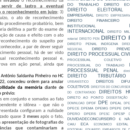
na
inválido
o reconhecimento da
DO TRABALHO
DIREITO E
servir de lastro a eventual
DIREITO ELEITORAL
 o reconhecimento em juízo
; 3)
EMPRESARIAL
DIREITO EMPRESARI
juízo, o ato de reconhecimento
DIREITO FINANCEIRO
do procedimento probatório, bem
INSTITUCIONAL
ia delitiva a partir do exame de
INTERNACIONAL
DIREITO MIL
ção de causa e efeito com o ato
DIREITO
notarial
DIREITO PEN
reconhecimento do suspeito por
DIREITO PENAL INDÍGENA
DIR
conhecedor, a par de dever seguir
DIREITO PREVID
NEGOCIAL
mento pessoal, há de ser visto
DIREITO PROCESSUAL CIVI
ual reconhecimento pessoal e,
PROCESSUAL COLETIVO
prova em ação penal, ainda que
PROCESSUAL DO TRABALHO
PROCESSUAL PENAL
dire
DIREITO TRIBUTÁRIO
o
Antônio Saldanha Pinheiro no HC
DIREITOS DI
022, concedeu ordem para anular
URBANÍSTICO
COLETIVOS
DIREITOS DO CONCURSEI
ibilidade da memória
diante de
DIREITOS 
DO CONTRATADO
 prévio:
DIRETO AO PONTO
DISSERTAÇÃO
s em conjunto e somados ao fato
DPE
DPDF
DPEAL
DOWNLOAD
DP
pendente e idônea – que não o
DPECE
DPEMA
DPEMG
DPEPE
DP
resentada configuram a nulidade
DPERO
DPERS
DPESP
DPESC
izado quase
3 meses
após o fato,
DUVIDADECONCURSEIRO
E NÃ
 apresentação de fotografias do
ECA
CAIU
EDITAL
ECONOMICO
stâncias que contaminariam a
EDITORIAL
EDUARDO
EMBARGOS DE D