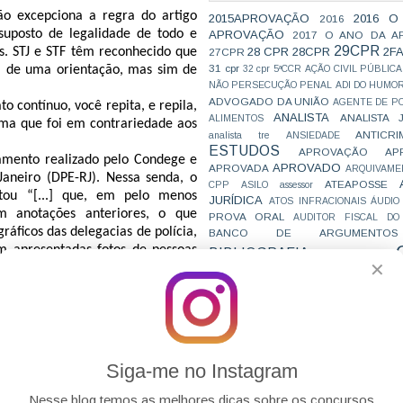
ão excepciona a regra do artigo
2015APROVAÇÃO
2016 O
2016
suposto de legalidade de todo e
APROVAÇÃO
2017 O ANO DA A
29CPR
28 CPR
28CPR
2F
. STJ e STF têm reconhecido que
27CPR
31 cpr
ta de uma orientação, mas sim de
32 cpr
5ªCCR
AÇÃO CIVIL PÚBLICA
NÃO PERSECUÇÃO PENAL
ADI DO HUMO
ADVOGADO DA UNIÃO
AGENTE DE PO
to contínuo, você repita, e repila,
ANALISTA
ANALISTA 
ALIMENTOS
ma que foi em contrariedade aos
ANTICRI
analista tre
ANSIEDADE
ESTUDOS
APROVAÇÃO
AP
tamento realizado pelo Condege e
APROVADO
APROVADA
ARQUIVAME
Janeiro (DPE-RJ). Nessa senda, o
ATEAPOSSE
CPP
ASILO
assessor
tou “[...] que, em pelo menos
JURÍDICA
ATOS INFRACIONAIS
ÁUDIO
am anotações anteriores, o que
PROVA ORAL
AUDITOR FISCAL DO
ráficos das delegacias de polícia,
BANCO DE ARGUMENTOS
m apresentadas fotos de pessoas
BIBLIOGRAFIA
BIZU
C e E
CAC
✕
força a estigmatização criminal”
VAI CAIR
CARREIRAS
C
elatorios-indicam-prisoes-
JURÍDICAS
CASO ELLWANGER
CEBRA
afico/
)
CNMP
CF
CF EM 20 DIAS
cnj
COACH
mente, são apresentadas fotos
CÓDIGO DE TRÂNSITO BRASILEIRO
C
nha e é solicitado que esta aponte
COMO SE 
COMBATE À CORRUPÇÃO
PARA CONCURSOS
é notoriamente sugestivo, induz a
COMPRO
Siga-me no Instagram
CONC
AJUSTAMENTO DE CONDUTA
 vítima qualquer oportunidade de
CONC
CONCURFRIENDS
econhecimento pode ser definido
Nesse blog temos as melhores dicas sobre os concursos