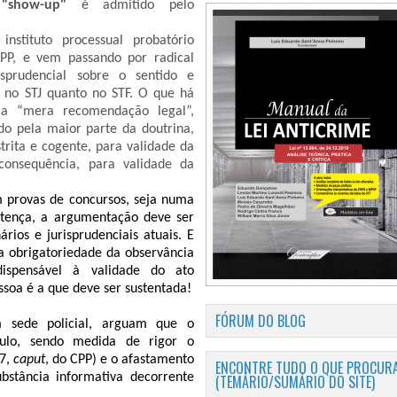
o
"show-up"
é admitido pelo
nstituto processual probatório
CPP, e vem passando por radical
isprudencial sobre o sentido e
 no STJ quanto no STF. O que há
a “mera recomendação legal”,
do pela maior parte da doutrina,
ita e cogente, para validade da
consequência, para validade da
 provas de concursos, seja numa
ntença, a argumentação deve ser
rios e jurisprudenciais atuais. E
da obrigatoriedade da observância
ispensável à validade do ato
soa é a que deve ser sustentada!
FÓRUM DO BLOG
 sede policial, arguam que o
nulo, sendo medida de rigor o
57,
caput
, do CPP) e o afastamento
ENCONTRE TUDO O QUE PROCURA
bstância informativa decorrente
(TEMÁRIO/SUMÁRIO DO SITE)