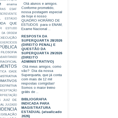
Olá alunos e amigos.
M
enama
Conforme prometido,
RAS
ESAF
nossa postagem especial
SCREVENTE
de hoje é nosso
L
ESTÁGIO
QUADRO HORÁRIO DE
UDA QUE
ESTUDOS para o ENAM,
R
ESTUDO
Exame Nacional ...
 DA ORDEM
RESPOSTA DA
EXECUÇÃO
SUPERQUARTA 28/2026
EXERCÍCIOS
(DIREITO PENAL) E
ÚBLICA
QUESTÃO DA
FILOSOFIA
SUPERQUARTA 29/2026
(DIREITO
ABARITANDO
ADMINISTRATIVO)
AOFICIAL
MENTOS
Olá meus amigos, como
vão? Dia da nossa
TICA
IDADE
Superquarta, que já conta
ISTRATIVA
com mais de 12 mil
RMATIVOS
respostas corrigidas!
EFINITIVA
Somos o maior treino
ERCEPTAÇÃO
grátis de ...
ERPRETAÇÃO
BIBLIOGRAFIA
JUIZ DE
S
INDICADA PARA
RAL
JUIZADO
MAGISTRATURA
UDENCIA
ESTADUAL (atualizado
EGISLAÇÃO
2026)