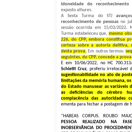
idoneidade do reconhecimento 
exposto alhures.
A Sexta Turma do STJ
avanço
reconhecimento de pessoas
no ju
sessão ocorrida em 15/03/2022. 
Turma estabeleceu que,
mesmo obse
226, do CPP, embora constitua pr
certeza sobre a autoria delitiva, 
desta prova.
Em outros termos:
seq
seguintes, do CPP, concede a prova
E em 10/06/2022, no HC 700.313/
Schietti Cruz
, proferiu irretocável
sugestionabilidade no ato de post
limitações da memória humana, os p
do Estado manusear as variáveis do
as deficiências do cérebro 
complacência das autoridades co
ementa para fechar a postagem de h
“HABEAS CORPUS. ROUBO MA
PESSOA REALIZADO NA FASE
INOBSERVÂNCIA DO PROCEDIMEN