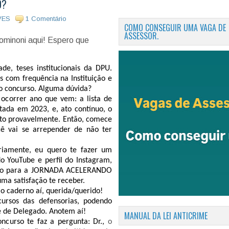
O?
VES
1 Comentário
COMO CONSEGUIR UMA VAGA DE
ASSESSOR.
ominoni aqui! Espero que
de, teses institucionais da DPU.
 com frequência na Instituição e
o concurso. Alguma dúvida?
 ocorrer ano que vem: a lista de
tada em 2023, e, ato contínuo, o
to provavelmente. Então, comece
ê vai se arrepender de não ter
riamente, eu quero te fazer um
o YouTube e perfil do Instagram,
nto para a JORNADA ACELERANDO
ma satisfação te receber.
 o caderno aí, querida/querido!
ursos das defensorias, podendo
e de Delegado. Anotem aí!
MANUAL DA LEI ANTICRIME
ncurso te faz a pergunta: Dr.,
o