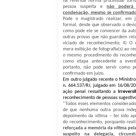
na referida norma processual tor
pessoa suspeita e
não poderá 
condenação, mesmo se confirmado
Pode o magistrado realizar, em 
formal, desde que observado o devi
como pode ele se convencer da autor
outras provas que não guardem rela
viciado de reconhecimento; 4) O 
mera exibição de fotografia(s) ao re
o mesmo procedimento do reconheci
como etapa antecedente a event
portanto, não pode servir como 
confirmado em juízo.
Em outro julgado recente o Ministr
n. 664.537/RJ
, julgado em 16/08/2
ação penal ressaltando a
irrevers
reconhecimento de pessoas sugestivo
“Todos esses elementos considerado
de que nenhuma outra prova inde
depoimento da vítima – ter sido ap
do reconhecimento, porquanto real
reforçada a memória da vítima pela
suspeito na delegacia, circun