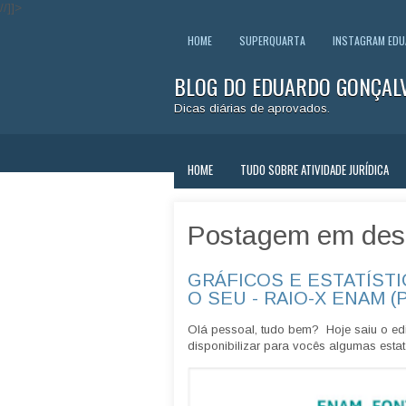
//]]>
HOME
SUPERQUARTA
INSTAGRAM ED
BLOG DO EDUARDO GONÇAL
Dicas diárias de aprovados.
HOME
TUDO SOBRE ATIVIDADE JURÍDICA
Postagem em des
GRÁFICOS E ESTATÍSTI
O SEU - RAIO-X ENAM (
Olá pessoal, tudo bem? Hoje saiu o edi
disponibilizar para vocês algumas estatí