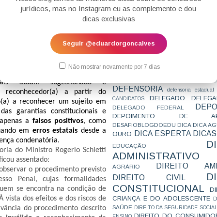
CONCURSO
CONCURSO 
elhantes do factual autor, o que
jurídicos, mas no Instagram eu as complemento e dou
CONCURSOS
CONCURSOS 
 corte de cabelo etc. Adivinha a
dicas exclusivas
CONCURSOS NÍVEL HARD
C
otos apresentadas são em preto e
TEMPORÁRIA
CONVENÇÃO 169
C
CORTE INTERA
INTERNACIONAL
Seguir @eduardorgoncalves
ria da vítima
, ao tempo do
CPC2015
CRI
CPI
CPR
iavelmente muitos meses ou até
CRONOGRAMA
CTB
CURIOSIDADES
CURSO
talmente corrompida e inapta a
CURSO ESTUDO DE CASO - T
Não mostrar novamente por 7 dias
PARA A SUBJETIVA
CURSO PROVA D
ento fidedigno. E ainda...
DE
CURSO PROVA ORAL
DEBATE
ciais atuam sugestionado e
DEFENSORIA
defensoria estadual
) reconhecedor(a) a partir do
DELEGADO
DELEGA
CANDIDATOS
(a) a reconhecer um sujeito em
DEPO
DELEGADO FEDERAL
das garantias constitucionais e
DEPOIMENTO DE AP
o apenas a
falsos positivos
, como
DESAFIOBLOGDOEDU
DICA
DICA A
guando em
erros estatais
desde a
DICA ESPERTA
DICAS
OURO
ença condenatória.
D
EDUCAÇÃO
ria do Ministro Rogerio Schietti
ADMINISTRATIVO
ficou assentado:
DIREITO AMB
AGRÁRIO
observar o procedimento previsto
D
DIREITO CIVIL
sso Penal, cujas formalidades
CONSTITUCIONAL
uem se encontra na condição de
D
CRIANÇA E DO ADOLESCENTE
 vista dos efeitos e dos riscos de
D
SAÚDE
vância do procedimento descrito
DIREITO DA SEGURIDADE SOCIA
DIREITO DO CONSUMIDO
ENSINO