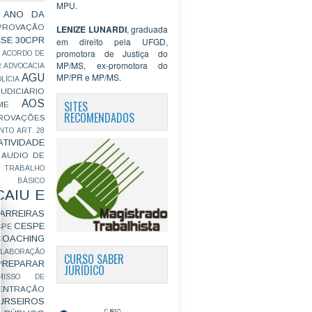
MPU.
 ANO DA
PROVAÇÃO
LENIZE LUNARDI
, graduada
ASE
30CPR
em direito pela UFGD,
promotora de Justiça do
ACORDO DE
MP/MS, ex-promotora do
R
ADVOCACIA
MP/PR e MP/MS.
AGU
LÍCIA
JUDICIÁRIO
AOS
SITES
ME
RECOMENDADOS
ROVAÇÕES
NTO
ART. 28
ATIVIDADE
AUDIO DE
 TRABALHO
BÁSICO
CAIU E
ARREIRAS
CESPE
SPE
COACHING
OLABORAÇÃO
CURSO SABER
PREPARAR
JURÍDICO
MISSO DE
ENTRAÇÃO
URSEIROS