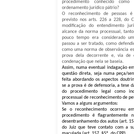
procedimento conhecido com
ordenamento jurídico pátrio?
O reconhecimento de pessoas é i
previsto nos arts. 226 a 228, do 
modificação do entendimento jur
alcance da norma processual, tanto
pouco tempo era considerado um
passou a ser tratado, como defendi
como uma norma de observância estr
prova dela decorrente e, via de 
condenação que nela se baseia.
Assim, numa eventual indagação em
questão direta, seja numa peça/se
feita abordando os aspectos doutriná
se a prova é de defensoria, a tese 
do procedimento legal como ind
processual de reconhecimento de pes
Vamos a alguns argumentos:
Se o reconhecimento ocorreu em
procedimento é flagrantemente 
desentranhamento dos autos (art. 1
do Juiz que teve contato com a su
maculada (art. 157, §5º, do CPP).