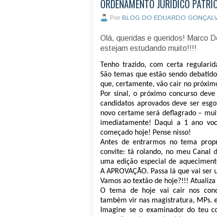
ORDENAMENTO JURÍDICO PÁTRI
Por
BLOG DO EDUARDO GONÇAL
Olá, queridas e queridos! Marco D
estejam estudando muito!!!!
Tenho trazido, com certa regularida
São temas que estão sendo debatidos
que, certamente, vão cair no próxim
Por sinal, o próximo concurso deve
candidatos aprovados deve ser esgo
novo certame será deflagrado – mui
imediatamente! Daqui a 1 ano voc
começado hoje! Pense nisso!
Antes de entrarmos no tema prop
convite: tá rolando, no meu Canal d
uma edição especial de aquecime
A APROVAÇÃO. Passa lá que vai ser u
Vamos ao textão de hoje?!!! Atualiza
O tema de hoje vai cair nos conc
também vir nas magistratura, MPs. 
Imagine se o examinador do teu co