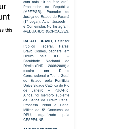
com nota 10 na fase oral).
Procurador da República
(MPF/PGR). Promotor de
Justiça do Estado do Paraná
(1º Lugar). Autor Juspodvim
e Contemplar. No Instagram:
@EDUARDORGONCALVES.
RAFAEL BRAVO
, Defensor
Público Federal, Rafael
Bravo Gomes, bacharel em
Direito pela UFRJ –
Faculdade Nacional de
Direito (FND – 2008/2009) e
mestre em Direito
Constitucional e Teoria Geral
do Estado pela Pontifícia
Universidade Católica do Rio
de Janeiro – PUC-Rio.
Ainda, foi membro suplente
da Banca de Direito Penal,
Processo Penal e Penal
Militar do 5º Concurso da
DPU, organizado pela
CESPE/UNB.