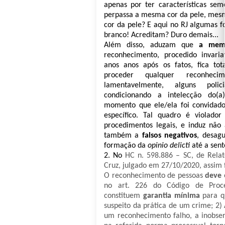
apenas por ter características sem
perpassa a mesma cor da pele, mesmo
cor da pele? E aqui no RJ algumas f
branco! Acreditam? Duro demais...
Além disso, aduzam que
a memó
reconhecimento, procedido invar
anos anos após os fatos, fica to
proceder qualquer reconhecim
lamentavelmente, alguns poli
condicionando a intelecção do(a
momento que ele/ela foi convidado
específico. Tal quadro é violador 
procedimentos legais, e induz nã
também a
falsos negativos
, desa
formação da
opinio delicti
até a sent
2. No
HC n. 598.886 – SC, de Relato
Cruz, julgado em 27/10/2020, assim 
O reconhecimento de pessoas
deve
no art. 226 do Código de Proce
constituem
garantia mínima
para q
suspeito da prática de um crime; 2) À
um reconhecimento falho, a inobser