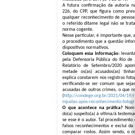
A futura confirmação da autoria n
226, do CPP, que figura como pres
qualquer reconhecimento de pessoas
o referido ditame legal não se tra
norma cogente.
Nesse particular, é importante que, a
o procedimento que a questão infor
dispositivos normativos.
Coloquem essa informação
: levan
pela Defensoria Pública do Rio de 
Relatório de Setembro/2020 apon
metade os(as) acusados(as) tinh
explica constarem nos registros fotog
verificando-se ser comum que seja
acusadas de outros crimes, o que re
(
http://condege.org.br/2021/04/19/r
injustas-apos-reconhecimento-fotogr
O que acontece na prática?
Nomal
do(a) suspeito(a) à vítima/à testemu
se esse é o autor. Tal procedimento 
falsos reconhecimentos e exclui da
comparar rostos. Assim sendo, o r