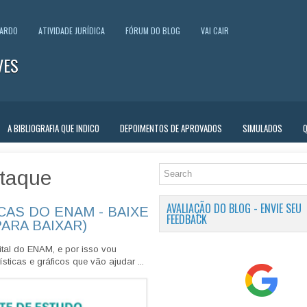
UARDO
ATIVIDADE JURÍDICA
FÓRUM DO BLOG
VAI CAIR
VES
A BIBLIOGRAFIA QUE INDICO
DEPOIMENTOS DE APROVADOS
SIMULADOS
taque
AVALIAÇÃO DO BLOG - ENVIE SEU
CAS DO ENAM - BAIXE
FEEDBACK
PARA BAIXAR)
tal do ENAM, e por isso vou
sticas e gráficos que vão ajudar ...