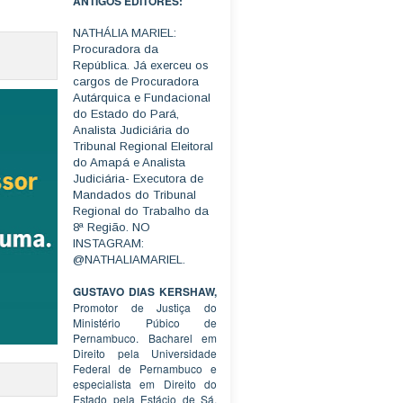
ANTIGOS EDITORES:
NATHÁLIA MARIEL:
Procuradora da
República. Já exerceu os
cargos de Procuradora
Autárquica e Fundacional
do Estado do Pará,
Analista Judiciária do
Tribunal Regional Eleitoral
do Amapá e Analista
Judiciária- Executora de
Mandados do Tribunal
Regional do Trabalho da
8ª Região. NO
INSTAGRAM:
@NATHALIAMARIEL.
GUSTAVO DIAS KERSHAW,
Promotor de Justiça do
Ministério Púbico de
Pernambuco. Bacharel em
Direito pela Universidade
Federal de Pernambuco e
especialista em Direito do
Estado pela Estácio de Sá.