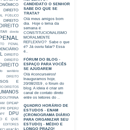
CANDIDATO O SENHOR
CONÔMICO
SABE DO QUE SE
DIREITO
TRATA?
AL PÚBLICO
Olá meus amigos bom
DIREITO
dia. Hoje o tema da
DIREITO
semana é:
ITAR
direito
CONSTITUCIONALISMO
 PENAL
MORALMENTE
REFLEXIVO? Sabe o que
EITO PENAL
é? Já ouviu falar? Essa
ENCIÁRIO
é...
L
DIREITO
FÓRUM DO BLOG -
DIREITO
ESPAÇO PARA VOCÊS
DIREITO
SE AJUDAREM
ito sanitário
Olá #concurseiros!
DIREITO
Inauguramos hoje,
FUSOS E
20/08/2019 , o fórum do
RO
DIREITOS
blog. A ideia é criar um
HUMANOS
canal de contato direto
entre os leitores do ...
DOUTRINA
DPEAP
EAM
QUADRO HORÁRIO DE
EPR
DPERJ
ESTUDOS - ENAM
DPU
DPF
(CRONOGRAMA DIÁRIO
O É QUE
PARA ORGANIZAR SEU
ESTUDO) - MÉDIO E
EDITORES
LONGO PRAZO!
ECLARAÇÃO