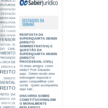
PÚBLICO
FUTUROS
ONTRATAÇÃO
OOPERAÇÃO
MERICANA
DESTAQUES DA
MINOLOGIA
SEMANA
CURSINHO
RF4
CURSO
RESPOSTA DA
ISCURSIVA
SUPERQUARTA 29/2026
FENSOR
(DIREITO
DEFESA DE
ADMINISTRATIVO) E
DO CIVIL
QUESTÃO DA
IMENTO
SUPERQUARTA 30/2026
(DIREITO
ROVADO
PROCESSUAL CIVIL)
DICA DE
GU
Oi meus amigos, como
DIREITO A
estão? Prof. Eduardo
IREITO
aqui. Ontem recebi uma
mensagem especial e
DIREITO
quero compartilhar com
IENTAL
vocês: Quem acompanha
IREITO
aqui sab...
IREITO DA
DISCORRA SOBRE
IREITO DA
CONSTITUCIONALISM
O MORALMENTE
L
DIREITO DE
R
DIREITO
REFLEXIVO?