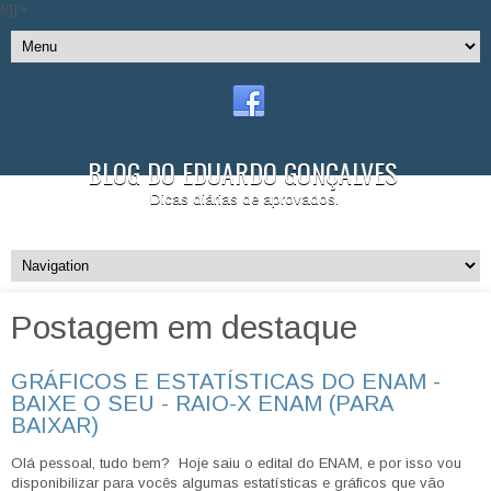
//]]>
BLOG DO EDUARDO GONÇALVES
Dicas diárias de aprovados.
Postagem em destaque
GRÁFICOS E ESTATÍSTICAS DO ENAM -
BAIXE O SEU - RAIO-X ENAM (PARA
BAIXAR)
Olá pessoal, tudo bem? Hoje saiu o edital do ENAM, e por isso vou
disponibilizar para vocês algumas estatísticas e gráficos que vão