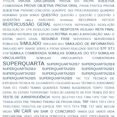
PROVA DISCURSIVA
PROVA DO 29CPR SUBJETIVA
TÍTULOS
PROVA OBJETIVA
PROVA ORAL
COMENTADA
PROVA
PROVA PRÁTICA
SUBJETIVA
QUADRO
PRÓXIMO CONCURSO
QUADRIPÉ DAS PROCURADORIAS
QUESTÃO
HORÁRIO
QUEM SOMOS
QUESTÃO 1
QUESTÃO 2
QUESTÃO 3
QUESTÕES
raio-x
RECURSOS
RASCUNHO
recomeçar
REFÚGIO
REPERCUSSÃO GERAL
REPETITIVOS
REPROVAÇÕES
RESOLUÇÃO
RESPOSTA
RETA FINAL
RESUMO
RESOLUÇÃO 29º CPR
RESOLUÇÃO CNMP
ROTINA
REVISÃO
ROTEIRO DE ESTUDOS
RUMO A APROVAÇÃO
SAIU O
SEGUNDA FASE
EDITAL
SERVIDORES
SANTO GRAAL
SERVIDORES
SIMULADO
SIMULADO DE INFORMATIVO
PÚBLICOS
SIMULADO AGU
STF
STJ
SIMULADO MPF
SINASE
SOBRE A PROVA
SONHO REALIZADO
SORTEIO
SÚMULA COMENTADA
SÚMULAS
SÚMULAS DO STJ
SÚMULAS
STM
VINCULANTES
SÚMULAS VINCULANTES COMENTADAS
SUPERQUARTA
SUPERQUARTA2017
SUPERQUARTA2018
SUPERQUARTA2019
SUPERQUARTA2020
SUPERQUARTA2021
SUPERQUARTA2022
SUPERQUARTA2023
SUPERQUARTA2024
SUPERQUARTA2025
SUPERQUARTA2026
TÉCNICA DE
TAC
TCE
ESTUDOS
TÉCNICO JUDICIÁRIO
TÉCNICA DE JULGAMENTO COLEGIADO
tecnico
TEMAS QUENTES
TEMAS SUGERIDOS
TEMA STJ
TEMÃO
TEMPO
TEORIA
TESES DO STJ
GERAL DO ESTADO
TERRORISMO
TESES DO GABINETE DA PGR
TESTE DE JURISPRUDÊNCIA
TESTE SELETIVO
TJCE
TJMA
TJPR
TJSP
TNU
TRF
TRE
TREINO
TREINO DE PROVA ORAL
TRF3
TRABALHISTA
TRF4
TRFS
TSE
TRT
TRIBUTÁRIO
TRIBUTOS EM ESPÉCIE
TRT3
TRT4
TST
VADE MECUM
VAI CAIR
VAI SAIR O CONCURSO
VIDA
VAGAS
VAMOS QUE VAMOS
PREGRESSA
VIDEO
VIOLÊNCIA DOMÉSTICA
VITÓRIA
VOCÊ PROCURADOR DA