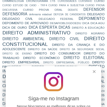
CRIMINOLOGIA
CRONOGRAMA
CURSO
CTB
CURIOSIDADES
CURSINHO
CURSO ESTUDO DE CASO - TRF4
CURSO PARA A SUBJETIVA
CURSO PROVA
DEFENSOR
CURSO PROVA ORAL
DISCURSIVA
DEBATE
DEFENSORIA
DELEGADO
defensoria estadual
DEFESA DE CANDIDATOS
DEPOIMENTO
DELEGADO CIVIL
DELEGADO FEDERAL
DEPOIMENTO DE APROVADO
DESAFIOBLOGDOEDU
DICA
DICA AGU
DICA ESPERTA
DICAS
DICA DE OURO
DIREITO A EDUCAÇÃO
DIREITO ADMINISTRATIVO
DIREITO AGRÁRIO
DIREITO
DIREITO AMBIENTAL
DIREITO CIVIL
CONSTITUCIONAL
DIREITO DA CRIANÇA E DO
ADOLESCENTE
DIREITO DA SAÚDE
DIREITO DA SEGURIDADE SOCIAL
DIREITO DO CONSUMIDOR
DIREITO DO
DIREITO DE ENSINO
DIREITO ELEITORAL
TRABALHO
DIREITO ECONÔMICO
DIREITO EMPRESARIAL
DIREITO
DIREITO EMPRESARIAL PÚBLICO
DIREITO
FINANCEIRO
DIREITO INSTITUCIONAL
INTERNACIONAL
✕
DIREITO MILITAR
direito notarial
DIREITO PEN
DIREITO PENAL
DIREITO PENAL INDÍGENA
DIREITO PENAL
DIREITO PROCESSUAL
DIREITO PREVIDENCIÁRIO
NEGOCIAL
CIVIL
DIREITO PROCESSUAL COLETIVO
DIREITO PROCESSUAL DO
DIREITO PROCESSUAL PENAL
TRABALHO
direito sanitário
DIREITO TRIBUTÁRIO
DIREITOS DIFUSOS
DIREITO URBANÍSTICO
Siga-me no Instagram
E COLETIVOS
DIREITOS DO CONCURSEIRO
DIREITOS DO CONTRATADO
DIREITOS HUMANOS
DIRETO AO PONTO
DOUTRINA
DISSERTAÇÃO
Nesse blog temos as melhores dicas sobre os