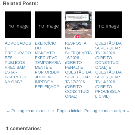
Related Posts:
ADVOGADOS
EXERCÍCIO
RESPOSTA
QUESTÃO DA
E
DO
DA
SUPERQUAR
PROCURADO
MANDATO
SUERQUARTA
TA 13/2026
RES
EXECUTIVO
16/2026
(DIREITO
PÚBLICOS
TEMPORARIA
(DIREITO
CONSTITUCI
PRECISAM
MENTE E
PENAL) E
ONAL) E
ESTAR
POR ORDEM
QUESTÃO DA
QUESTÃO DA
INSCRITOS
JUDICIAL
SUPERQUAR
SUPERQUAR
NA OAB?
IMPEDE A
TA 17/2026
TA 14/2026
REELEIÇÃO?
(DIREITO
(DIREITO
CONSTITUCI
PROCESSUA
ONAL)
L CIVIL)
← Postagem mais recente
Página inicial
Postagem mais antiga →
1 comentários: