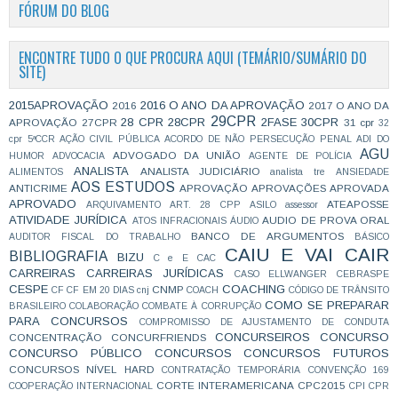
FÓRUM DO BLOG
ENCONTRE TUDO O QUE PROCURA AQUI (TEMÁRIO/SUMÁRIO DO
SITE)
2015APROVAÇÃO
2016 O ANO DA APROVAÇÃO
2016
2017 O ANO DA
29CPR
28 CPR
28CPR
2FASE
30CPR
APROVAÇÃO
27CPR
31 cpr
32
cpr
5ªCCR
AÇÃO CIVIL PÚBLICA
ACORDO DE NÃO PERSECUÇÃO PENAL
ADI DO
AGU
ADVOGADO DA UNIÃO
HUMOR
ADVOCACIA
AGENTE DE POLÍCIA
ANALISTA
ANALISTA JUDICIÁRIO
ALIMENTOS
analista tre
ANSIEDADE
AOS ESTUDOS
ANTICRIME
APROVAÇÃO
APROVAÇÕES
APROVADA
APROVADO
ATEAPOSSE
ARQUIVAMENTO
ART. 28 CPP
ASILO
assessor
ATIVIDADE JURÍDICA
AUDIO DE PROVA ORAL
ATOS INFRACIONAIS
ÁUDIO
BANCO DE ARGUMENTOS
AUDITOR FISCAL DO TRABALHO
BÁSICO
CAIU E VAI CAIR
BIBLIOGRAFIA
BIZU
C e E
CAC
CARREIRAS
CARREIRAS JURÍDICAS
CASO ELLWANGER
CEBRASPE
CESPE
COACHING
CNMP
CF
CF EM 20 DIAS
cnj
COACH
CÓDIGO DE TRÂNSITO
COMO SE PREPARAR
BRASILEIRO
COLABORAÇÃO
COMBATE À CORRUPÇÃO
PARA CONCURSOS
COMPROMISSO DE AJUSTAMENTO DE CONDUTA
CONCURSEIROS
CONCURSO
CONCENTRAÇÃO
CONCURFRIENDS
CONCURSO PÚBLICO
CONCURSOS
CONCURSOS FUTUROS
CONCURSOS NÍVEL HARD
CONTRATAÇÃO TEMPORÁRIA
CONVENÇÃO 169
CORTE INTERAMERICANA
CPC2015
COOPERAÇÃO INTERNACIONAL
CPI
CPR