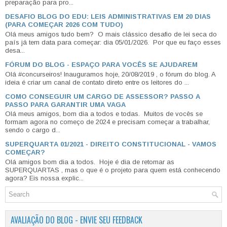
preparação para pro...
DESAFIO BLOG DO EDU: LEIS ADMINISTRATIVAS EM 20 DIAS
(PARA COMEÇAR 2026 COM TUDO)
Olá meus amigos tudo bem? O mais clássico desafio de lei seca do
país já tem data para começar: dia 05/01/2026. Por que eu faço esses
desa...
FÓRUM DO BLOG - ESPAÇO PARA VOCÊS SE AJUDAREM
Olá #concurseiros! Inauguramos hoje, 20/08/2019 , o fórum do blog. A
ideia é criar um canal de contato direto entre os leitores do ...
COMO CONSEGUIR UM CARGO DE ASSESSOR? PASSO A
PASSO PARA GARANTIR UMA VAGA
Olá meus amigos, bom dia a todos e todas. Muitos de vocês se
formam agora no começo de 2024 e precisam começar a trabalhar,
sendo o cargo d...
SUPERQUARTA 01/2021 - DIREITO CONSTITUCIONAL - VAMOS
COMEÇAR?
Olá amigos bom dia a todos. Hoje é dia de retomar as
SUPERQUARTAS , mas o que é o projeto para quem está conhecendo
agora? Eis nossa explic...
AVALIAÇÃO DO BLOG - ENVIE SEU FEEDBACK