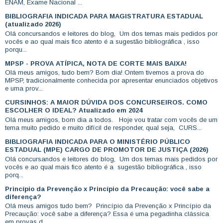
ENAM, Exame Nacional ...
BIBLIOGRAFIA INDICADA PARA MAGISTRATURA ESTADUAL
(atualizado 2026)
Olá concursandos e leitores do blog, Um dos temas mais pedidos por
vocês e ao qual mais fico atento é a sugestão bibliográfica , isso
porqu...
MPSP - PROVA ATÍPICA, NOTA DE CORTE MAIS BAIXA!
Olá meus amigos, tudo bem? Bom dia! Ontem tivemos a prova do
MPSP, tradicionalmente conhecida por apresentar enunciados objetivos
e uma prov...
CURSINHOS: A MAIOR DÚVIDA DOS CONCURSEIROS. COMO
ESCOLHER O IDEAL? Atualizado em 2024
Olá meus amigos, bom dia a todos. Hoje vou tratar com vocês de um
tema muito pedido e muito difícil de responder, qual seja, CURS...
BIBLIOGRAFIA INDICADA PARA O MINISTÉRIO PÚBLICO
ESTADUAL (MPE) CARGO DE PROMOTOR DE JUSTIÇA (2026)
Olá concursandos e leitores do blog, Um dos temas mais pedidos por
vocês e ao qual mais fico atento é a sugestão bibliográfica , isso
porq...
Princípio da Prevenção x Princípio da Precaução: você sabe a
diferença?
Olá meus amigos tudo bem? Princípio da Prevenção x Princípio da
Precaução: você sabe a diferença? Essa é uma pegadinha clássica
em provas d...