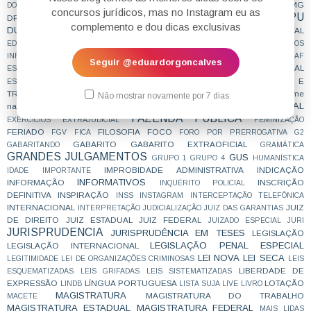
DPE
DPDF
DPEAL
DPEAP
DPECE
DPEMA
DPEMG
DOWNLOAD
DPEAM
concursos jurídicos, mas no Instagram eu as
DPU
DPEPE
DPEPR
DPERJ
DPERO
DPERS
DPESP
DPESC
DPF
complemento e dou dicas exclusivas
DUVIDADECONCURSEIRO
ECA
E NÃO É QUE CAIU
EDITAL
ECONOMICO
EDITORES
EDITORIAL
EDUARDO
EMBARGOS DE DECLARAÇÃO
EMBARGOS
ENAM
enama
INFRINGENTES
ENQUETE
ENUNCIADOS DAS CÂMARAS
ESAF
Seguir @eduardorgoncalves
ESSENCIAL
ESCRAVIDÃO CONTEMPORÂNEA
ESCREVENTE
ESCRIVÃO DE POLÍCIA
ESTRATÉGIA
ESTUDA QUE PASSA
ESTUDAR E
ESTÁGIO
estagnação
TRABALHAR
exame
ESTUDO CONCILIADO
ESTUDO DE CASO
EXAME DA ORDEM
Não mostrar novamente por 7 dias
EXECUÇÃO PENAL
nacional da magistratura
EXECUÇÃO FISCAL
FAZENDA PÚBLICA
EXERCÍCIOS
EXTRAJUDICIAL
FEMINIZAÇÃO
FERIADO
FILOSOFIA
FOCO
FGV
FICA
FORO POR PRERROGATIVA
G2
GABARITO
GABARITO EXTRAOFICIAL
GABARITANDO
GRAMÁTICA
GRANDES JULGAMENTOS
GUS
GRUPO 1
GRUPO 4
HUMANÍSTICA
IMPROBIDADE ADMINISTRATIVA
INDICAÇÃO
IDADE
IMPORTANTE
INFORMATIVOS
INFORMAÇÃO
INSCRIÇÃO
INQUÉRITO POLICIAL
DEFINITIVA
INSPIRAÇÃO
INSS
INSTAGRAM
INTERCEPTAÇÃO TELEFÔNICA
INTERNACIONAL
JUIZ
INTERPRETAÇÃO
JUDICIALIZAÇÃO
JUIZ DAS GARANTIAS
DE DIREITO
JUIZ ESTADUAL
JUIZ FEDERAL
JUIZADO ESPECIAL
JURI
JURISPRUDENCIA
JURISPRUDÊNCIA EM TESES
LEGISLAÇÃO
LEGISLAÇÃO PENAL ESPECIAL
LEGISLAÇÃO INTERNACIONAL
LEI NOVA
LEI SECA
LEGITIMIDADE
LEI DE ORGANIZAÇÕES CRIMINOSAS
LEIS
LIBERDADE DE
ESQUEMATIZADAS
LEIS GRIFADAS
LEIS SISTEMATIZADAS
EXPRESSÃO
LÍNGUA PORTUGUESA
LOTAÇÃO
LINDB
LISTA SUJA
LIVE
LIVRO
MAGISTRATURA
MAGISTRATURA DO TRABALHO
MACETE
MAGISTRATURA ESTADUAL
MAGISTRATURA FEDERAL
MAIS LIDAS