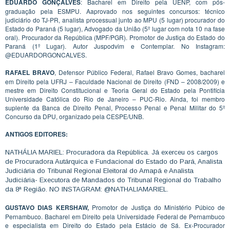
EDUARDO GONÇALVES
: Bacharel em Direito pela UENP, com pós-
graduação pela ESMPU. Aaprovado nos seguintes concursos: técnico
judiciário do TJ-PR, analista processual junto ao MPU (5 lugar) procurador do
Estado do Paraná (5 lugar), Advogado da União (5º lugar com nota 10 na fase
oral). Procurador da República (MPF/PGR). Promotor de Justiça do Estado do
Paraná (1º Lugar). Autor Juspodvim e Contemplar. No Instagram:
@EDUARDORGONCALVES.
RAFAEL BRAVO
, Defensor Público Federal, Rafael Bravo Gomes, bacharel
em Direito pela UFRJ – Faculdade Nacional de Direito (FND – 2008/2009) e
mestre em Direito Constitucional e Teoria Geral do Estado pela Pontifícia
Universidade Católica do Rio de Janeiro – PUC-Rio. Ainda, foi membro
suplente da Banca de Direito Penal, Processo Penal e Penal Militar do 5º
Concurso da DPU, organizado pela CESPE/UNB.
ANTIGOS EDITORES:
NATHÁLIA MARIEL: Procuradora da República. Já exerceu os cargos
de Procuradora Autárquica e Fundacional do Estado do Pará, Analista
Judiciária do Tribunal Regional Eleitoral do Amapá e Analista
Judiciária- Executora de Mandados do Tribunal Regional do Trabalho
da 8ª Região. NO INSTAGRAM: @NATHALIAMARIEL.
GUSTAVO DIAS KERSHAW,
Promotor de Justiça do Ministério Púbico de
Pernambuco. Bacharel em Direito pela Universidade Federal de Pernambuco
e especialista em Direito do Estado pela Estácio de Sá. Ex-Procurador