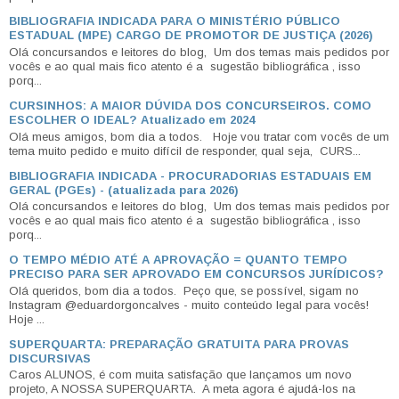
BIBLIOGRAFIA INDICADA PARA O MINISTÉRIO PÚBLICO
ESTADUAL (MPE) CARGO DE PROMOTOR DE JUSTIÇA (2026)
Olá concursandos e leitores do blog, Um dos temas mais pedidos por
vocês e ao qual mais fico atento é a sugestão bibliográfica , isso
porq...
CURSINHOS: A MAIOR DÚVIDA DOS CONCURSEIROS. COMO
ESCOLHER O IDEAL? Atualizado em 2024
Olá meus amigos, bom dia a todos. Hoje vou tratar com vocês de um
tema muito pedido e muito difícil de responder, qual seja, CURS...
BIBLIOGRAFIA INDICADA - PROCURADORIAS ESTADUAIS EM
GERAL (PGEs) - (atualizada para 2026)
Olá concursandos e leitores do blog, Um dos temas mais pedidos por
vocês e ao qual mais fico atento é a sugestão bibliográfica , isso
porq...
O TEMPO MÉDIO ATÉ A APROVAÇÃO = QUANTO TEMPO
PRECISO PARA SER APROVADO EM CONCURSOS JURÍDICOS?
Olá queridos, bom dia a todos. Peço que, se possível, sigam no
Instagram @eduardorgoncalves - muito conteúdo legal para vocês!
Hoje ...
SUPERQUARTA: PREPARAÇÃO GRATUITA PARA PROVAS
DISCURSIVAS
Caros ALUNOS, é com muita satisfação que lançamos um novo
projeto, A NOSSA SUPERQUARTA. A meta agora é ajudá-los na