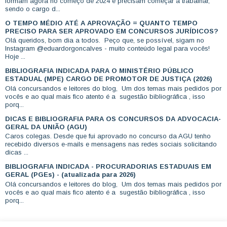
formam agora no começo de 2024 e precisam começar a trabalhar,
sendo o cargo d...
O TEMPO MÉDIO ATÉ A APROVAÇÃO = QUANTO TEMPO
PRECISO PARA SER APROVADO EM CONCURSOS JURÍDICOS?
Olá queridos, bom dia a todos. Peço que, se possível, sigam no
Instagram @eduardorgoncalves - muito conteúdo legal para vocês!
Hoje ...
BIBLIOGRAFIA INDICADA PARA O MINISTÉRIO PÚBLICO
ESTADUAL (MPE) CARGO DE PROMOTOR DE JUSTIÇA (2026)
Olá concursandos e leitores do blog, Um dos temas mais pedidos por
vocês e ao qual mais fico atento é a sugestão bibliográfica , isso
porq...
DICAS E BIBLIOGRAFIA PARA OS CONCURSOS DA ADVOCACIA-
GERAL DA UNIÃO (AGU)
Caros colegas. Desde que fui aprovado no concurso da AGU tenho
recebido diversos e-mails e mensagens nas redes sociais solicitando
dicas ...
BIBLIOGRAFIA INDICADA - PROCURADORIAS ESTADUAIS EM
GERAL (PGEs) - (atualizada para 2026)
Olá concursandos e leitores do blog, Um dos temas mais pedidos por
vocês e ao qual mais fico atento é a sugestão bibliográfica , isso
porq...