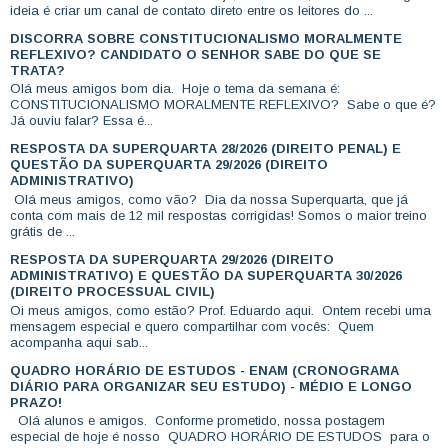
ideia é criar um canal de contato direto entre os leitores do ...
DISCORRA SOBRE CONSTITUCIONALISMO MORALMENTE
REFLEXIVO? CANDIDATO O SENHOR SABE DO QUE SE
TRATA?
Olá meus amigos bom dia. Hoje o tema da semana é:
CONSTITUCIONALISMO MORALMENTE REFLEXIVO? Sabe o que é?
Já ouviu falar? Essa é...
RESPOSTA DA SUPERQUARTA 28/2026 (DIREITO PENAL) E
QUESTÃO DA SUPERQUARTA 29/2026 (DIREITO
ADMINISTRATIVO)
Olá meus amigos, como vão? Dia da nossa Superquarta, que já
conta com mais de 12 mil respostas corrigidas! Somos o maior treino
grátis de ...
RESPOSTA DA SUPERQUARTA 29/2026 (DIREITO
ADMINISTRATIVO) E QUESTÃO DA SUPERQUARTA 30/2026
(DIREITO PROCESSUAL CIVIL)
Oi meus amigos, como estão? Prof. Eduardo aqui. Ontem recebi uma
mensagem especial e quero compartilhar com vocês: Quem
acompanha aqui sab...
QUADRO HORÁRIO DE ESTUDOS - ENAM (CRONOGRAMA
DIÁRIO PARA ORGANIZAR SEU ESTUDO) - MÉDIO E LONGO
PRAZO!
Olá alunos e amigos. Conforme prometido, nossa postagem
especial de hoje é nosso QUADRO HORÁRIO DE ESTUDOS para o