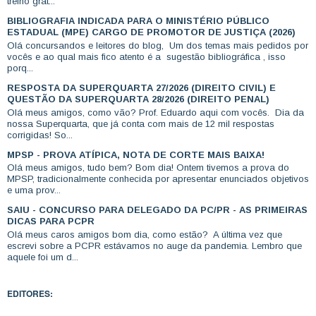
treino grát...
BIBLIOGRAFIA INDICADA PARA O MINISTÉRIO PÚBLICO
ESTADUAL (MPE) CARGO DE PROMOTOR DE JUSTIÇA (2026)
Olá concursandos e leitores do blog, Um dos temas mais pedidos por
vocês e ao qual mais fico atento é a sugestão bibliográfica , isso
porq...
RESPOSTA DA SUPERQUARTA 27/2026 (DIREITO CIVIL) E
QUESTÃO DA SUPERQUARTA 28/2026 (DIREITO PENAL)
Olá meus amigos, como vão? Prof. Eduardo aqui com vocês. Dia da
nossa Superquarta, que já conta com mais de 12 mil respostas
corrigidas! So...
MPSP - PROVA ATÍPICA, NOTA DE CORTE MAIS BAIXA!
Olá meus amigos, tudo bem? Bom dia! Ontem tivemos a prova do
MPSP, tradicionalmente conhecida por apresentar enunciados objetivos
e uma prov...
SAIU - CONCURSO PARA DELEGADO DA PC/PR - AS PRIMEIRAS
DICAS PARA PCPR
Olá meus caros amigos bom dia, como estão? A última vez que
escrevi sobre a PCPR estávamos no auge da pandemia. Lembro que
aquele foi um d...
EDITORES: