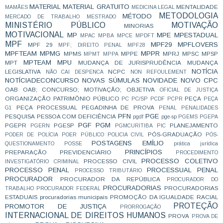
MATERIAL
MATERIAL GRATUITO
MENTALIDADE
MAMÃES
MEDICINA LEGAL
METODOLOGIA
MÉTODO
MERCADO DE TRABALHO
MESTRADO
MINISTÉRIO PÚBLICO
MOTIVAÇÃO
MINORIAS
MOTIVACIONAL
MP
MPE
MPESTADUAL
MPAC
MPBA
MPCE
MPDFT
MPF
MPF29
MPFLOVERS
MPF 29
MPF; DIREITO PENAL
MPF28
MPFTEAM
MPMG
MPPR
MPMS
MPPE
MPRJ
MPSC
MPSP
MPMT
MPPA
MPTEAM
MPU
MPT
MUDANÇA DE JURISPRUDÊNCIA
MUDANÇA
NOTÍCIA
LEGISLATIVA
NCPC
NÃO CAI DESPENCA
NON REFOULEMENT
NOTÍCIADECONCURSO
NOVAS SÚMULAS
NOVIDADE
NOVO CPC
OAB
OAB; CONCURSO; MOTIVAÇÃO;
OBJETIVA
OFICIAL DE JUSTIÇA
ORGANIZAÇÃO
PATRIMÔNIO PÚBLICO
PEÇA
PC
PC/SP
PCDF
PCPR
PEÇA
PEÇA PROCESSUAL
PEGADINHA DE PROVA
G1
PENAL
PENALIDADES
PFN
PGE
PESQUISA
PESSOA COM DEFICIÊNCIA
pgdf
pge-sp
PGEMS
PGEPA
PGF
PGM
PGEPR
PGESP
PLANEJAMENTO
PGERN
PGMCURITIBA
PIC
PÓS-GRADUAÇÃO
PODER DE POLÍCIA
POER PÚBLICO
POLICIA CIVIL
PÓS-
POSTAGENS EMÍLIO
QUESTIONAMENTO
POSSE
prática jurídica
PRINCÍPIOS
PREPARAÇÃO
PREVIDENCIÁRIO
PROCEDIMENTO
PROCESSO COLETIVO
PROCESSO CIVIL
INVESTIGATÓRIO CRIMINAL
PROCESSO PENAL
PROCESSUAL PENAL
PROCESSO TRIBUTÁRIO
PROCURADOR
PROCURADOR DA REPÚBLICA
PROCURADOR DO
PROCURADORIAS
PROCURADORIAS
TRABALHO
PROCURADOR FEDERAL
ESTADUAIS
procuradorias municipais
PROMOÇÃO DA IGUALDADE RACIAL
PROTEÇÃO
PROMOTOR DE JUSTIÇA
PRORROGAÇÃO
INTERNACIONAL DE DIREITOS HUMANOS
PROVA
PROVA DE