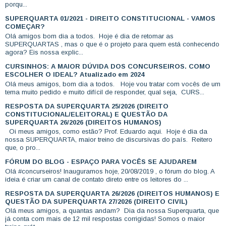
porqu...
SUPERQUARTA 01/2021 - DIREITO CONSTITUCIONAL - VAMOS
COMEÇAR?
Olá amigos bom dia a todos. Hoje é dia de retomar as
SUPERQUARTAS , mas o que é o projeto para quem está conhecendo
agora? Eis nossa explic...
CURSINHOS: A MAIOR DÚVIDA DOS CONCURSEIROS. COMO
ESCOLHER O IDEAL? Atualizado em 2024
Olá meus amigos, bom dia a todos. Hoje vou tratar com vocês de um
tema muito pedido e muito difícil de responder, qual seja, CURS...
RESPOSTA DA SUPERQUARTA 25/2026 (DIREITO
CONSTITUCIONAL/ELEITORAL) E QUESTÃO DA
SUPERQUARTA 26/2026 (DIREITOS HUMANOS)
Oi meus amigos, como estão? Prof. Eduardo aqui. Hoje é dia da
nossa SUPERQUARTA, maior treino de discursivas do país. Reitero
que, o pro...
FÓRUM DO BLOG - ESPAÇO PARA VOCÊS SE AJUDAREM
Olá #concurseiros! Inauguramos hoje, 20/08/2019 , o fórum do blog. A
ideia é criar um canal de contato direto entre os leitores do ...
RESPOSTA DA SUPERQUARTA 26/2026 (DIREITOS HUMANOS) E
QUESTÃO DA SUPERQUARTA 27/2026 (DIREITO CIVIL)
Olá meus amigos, a quantas andam? Dia da nossa Superquarta, que
já conta com mais de 12 mil respostas corrigidas! Somos o maior