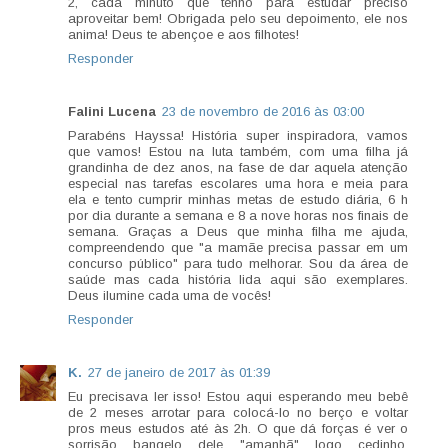
2, cada minuto que tenho para estudar preciso
aproveitar bem! Obrigada pelo seu depoimento, ele nos
anima! Deus te abençoe e aos filhotes!
Responder
Falini Lucena
23 de novembro de 2016 às 03:00
Parabéns Hayssa! História super inspiradora, vamos
que vamos! Estou na luta também, com uma filha já
grandinha de dez anos, na fase de dar aquela atenção
especial nas tarefas escolares uma hora e meia para
ela e tento cumprir minhas metas de estudo diária, 6 h
por dia durante a semana e 8 a nove horas nos finais de
semana. Graças a Deus que minha filha me ajuda,
compreendendo que "a mamãe precisa passar em um
concurso público" para tudo melhorar. Sou da área de
saúde mas cada história lida aqui são exemplares.
Deus ilumine cada uma de vocês!
Responder
K.
27 de janeiro de 2017 às 01:39
Eu precisava ler isso! Estou aqui esperando meu bebê
de 2 meses arrotar para colocá-lo no berço e voltar
pros meus estudos até às 2h. O que dá forças é ver o
sorrisão bangelo dele "amanhã" logo cedinho.