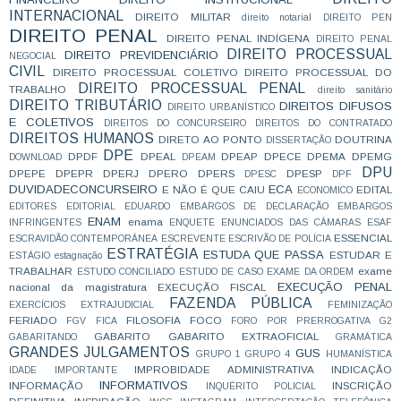
INTERNACIONAL
DIREITO MILITAR
direito notarial
DIREITO PEN
DIREITO PENAL
DIREITO PENAL INDÍGENA
DIREITO PENAL
DIREITO PROCESSUAL
DIREITO PREVIDENCIÁRIO
NEGOCIAL
CIVIL
DIREITO PROCESSUAL COLETIVO
DIREITO PROCESSUAL DO
DIREITO PROCESSUAL PENAL
TRABALHO
direito sanitário
DIREITO TRIBUTÁRIO
DIREITOS DIFUSOS
DIREITO URBANÍSTICO
E COLETIVOS
DIREITOS DO CONCURSEIRO
DIREITOS DO CONTRATADO
DIREITOS HUMANOS
DIRETO AO PONTO
DOUTRINA
DISSERTAÇÃO
DPE
DPDF
DPEAL
DPEAP
DPECE
DPEMA
DPEMG
DOWNLOAD
DPEAM
DPU
DPEPE
DPEPR
DPERJ
DPERO
DPERS
DPESP
DPESC
DPF
DUVIDADECONCURSEIRO
ECA
E NÃO É QUE CAIU
EDITAL
ECONOMICO
EDITORES
EDITORIAL
EDUARDO
EMBARGOS DE DECLARAÇÃO
EMBARGOS
ENAM
enama
INFRINGENTES
ENQUETE
ENUNCIADOS DAS CÂMARAS
ESAF
ESSENCIAL
ESCRAVIDÃO CONTEMPORÂNEA
ESCREVENTE
ESCRIVÃO DE POLÍCIA
ESTRATÉGIA
ESTUDA QUE PASSA
ESTUDAR E
ESTÁGIO
estagnação
TRABALHAR
exame
ESTUDO CONCILIADO
ESTUDO DE CASO
EXAME DA ORDEM
EXECUÇÃO PENAL
nacional da magistratura
EXECUÇÃO FISCAL
FAZENDA PÚBLICA
EXERCÍCIOS
EXTRAJUDICIAL
FEMINIZAÇÃO
FERIADO
FILOSOFIA
FOCO
FGV
FICA
FORO POR PRERROGATIVA
G2
GABARITO
GABARITO EXTRAOFICIAL
GABARITANDO
GRAMÁTICA
GRANDES JULGAMENTOS
GUS
GRUPO 1
GRUPO 4
HUMANÍSTICA
IMPROBIDADE ADMINISTRATIVA
INDICAÇÃO
IDADE
IMPORTANTE
INFORMATIVOS
INFORMAÇÃO
INSCRIÇÃO
INQUÉRITO POLICIAL