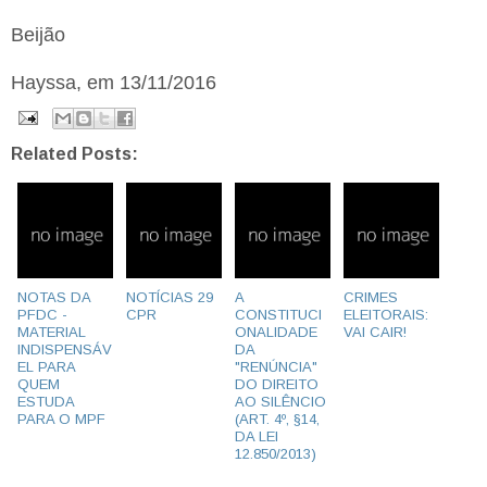
Beijão
Hayssa, em 13/11/2016
Related Posts:
NOTAS DA
NOTÍCIAS 29
A
CRIMES
PFDC -
CPR
CONSTITUCI
ELEITORAIS:
MATERIAL
ONALIDADE
VAI CAIR!
INDISPENSÁV
DA
EL PARA
"RENÚNCIA"
QUEM
DO DIREITO
ESTUDA
AO SILÊNCIO
PARA O MPF
(ART. 4º, §14,
DA LEI
12.850/2013)