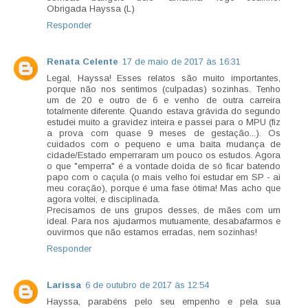
Obrigada Hayssa (L)
Responder
Renata Celente
17 de maio de 2017 às 16:31
Legal, Hayssa! Esses relatos são muito importantes,
porque não nos sentimos (culpadas) sozinhas. Tenho
um de 20 e outro de 6 e venho de outra carreira
totalmente diferente. Quando estava grávida do segundo
estudei muito a gravidez inteira e passei para o MPU (fiz
a prova com quase 9 meses de gestação...). Os
cuidados com o pequeno e uma baita mudança de
cidade/Estado emperraram um pouco os estudos. Agora
o que "emperra" é a vontade doida de só ficar batendo
papo com o caçula (o mais velho foi estudar em SP - ai
meu coração), porque é uma fase ótima! Mas acho que
agora voltei, e disciplinada.
Precisamos de uns grupos desses, de mães com um
ideal. Para nos ajudarmos mutuamente, desabafarmos e
ouvirmos que não estamos erradas, nem sozinhas!
Responder
Larissa
6 de outubro de 2017 às 12:54
Hayssa, parabéns pelo seu empenho e pela sua