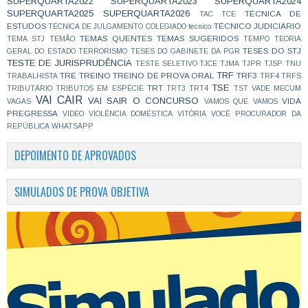
SUPERQUARTA2022
SUPERQUARTA2023
SUPERQUARTA2024
SUPERQUARTA2025
SUPERQUARTA2026
TÉCNICA DE
TAC
TCE
ESTUDOS
TÉCNICO JUDICIÁRIO
TÉCNICA DE JULGAMENTO COLEGIADO
tecnico
TEMAS QUENTES
TEMAS SUGERIDOS
TEMA STJ
TEMÃO
TEMPO
TEORIA
TESES DO STJ
GERAL DO ESTADO
TERRORISMO
TESES DO GABINETE DA PGR
TESTE DE JURISPRUDÊNCIA
TESTE SELETIVO
TJCE
TJMA
TJPR
TJSP
TNU
TRF
TRE
TREINO
TREINO DE PROVA ORAL
TRF3
TRABALHISTA
TRF4
TRFS
TSE
TRT
TRIBUTÁRIO
TRIBUTOS EM ESPÉCIE
TRT3
TRT4
TST
VADE MECUM
VAI CAIR
VAI SAIR O CONCURSO
VIDA
VAGAS
VAMOS QUE VAMOS
PREGRESSA
VIDEO
VIOLÊNCIA DOMÉSTICA
VITÓRIA
VOCÊ PROCURADOR DA
REPÚBLICA
WHATSAPP
DEPOIMENTO DE APROVADOS
SIMULADOS DE PROVA OBJETIVA