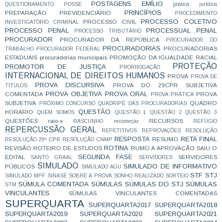
POSTAGENS EMÍLIO
QUESTIONAMENTO
POSSE
prática jurídica
PRINCÍPIOS
PREPARAÇÃO
PREVIDENCIÁRIO
PROCEDIMENTO
PROCESSO COLETIVO
PROCESSO CIVIL
INVESTIGATÓRIO CRIMINAL
PROCESSO PENAL
PROCESSUAL PENAL
PROCESSO TRIBUTÁRIO
PROCURADOR
PROCURADOR DA REPÚBLICA
PROCURADOR DO
PROCURADORIAS
PROCURADORIAS
TRABALHO
PROCURADOR FEDERAL
ESTADUAIS
procuradorias municipais
PROMOÇÃO DA IGUALDADE RACIAL
PROTEÇÃO
PROMOTOR DE JUSTIÇA
PRORROGAÇÃO
INTERNACIONAL DE DIREITOS HUMANOS
PROVA
PROVA DE
PROVA DISCURSIVA
PROVA DO 29CPR SUBJETIVA
TÍTULOS
PROVA OBJETIVA
PROVA ORAL
COMENTADA
PROVA
PROVA PRÁTICA
SUBJETIVA
QUADRO
PRÓXIMO CONCURSO
QUADRIPÉ DAS PROCURADORIAS
QUESTÃO
HORÁRIO
QUEM SOMOS
QUESTÃO 1
QUESTÃO 2
QUESTÃO 3
QUESTÕES
raio-x
RECURSOS
RASCUNHO
recomeçar
REFÚGIO
REPERCUSSÃO GERAL
REPETITIVOS
REPROVAÇÕES
RESOLUÇÃO
RESPOSTA
RETA FINAL
RESUMO
RESOLUÇÃO 29º CPR
RESOLUÇÃO CNMP
ROTINA
REVISÃO
ROTEIRO DE ESTUDOS
RUMO A APROVAÇÃO
SAIU O
SEGUNDA FASE
EDITAL
SERVIDORES
SANTO GRAAL
SERVIDORES
SIMULADO
SIMULADO DE INFORMATIVO
PÚBLICOS
SIMULADO AGU
STF
STJ
SIMULADO MPF
SINASE
SOBRE A PROVA
SONHO REALIZADO
SORTEIO
SÚMULA COMENTADA
SÚMULAS
SÚMULAS DO STJ
SÚMULAS
STM
VINCULANTES
SÚMULAS VINCULANTES COMENTADAS
SUPERQUARTA
SUPERQUARTA2017
SUPERQUARTA2018
SUPERQUARTA2019
SUPERQUARTA2020
SUPERQUARTA2021