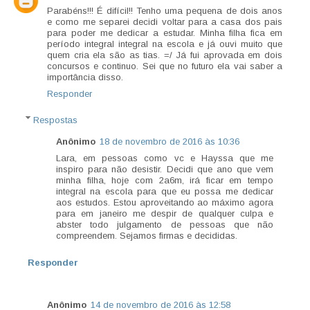
Parabéns!!! É difícil!! Tenho uma pequena de dois anos
e como me separei decidi voltar para a casa dos pais
para poder me dedicar a estudar. Minha filha fica em
período integral integral na escola e já ouvi muito que
quem cria ela são as tias. =/ Já fui aprovada em dois
concursos e continuo. Sei que no futuro ela vai saber a
importância disso.
Responder
Respostas
Anônimo
18 de novembro de 2016 às 10:36
Lara, em pessoas como vc e Hayssa que me
inspiro para não desistir. Decidi que ano que vem
minha filha, hoje com 2a6m, irá ficar em tempo
integral na escola para que eu possa me dedicar
aos estudos. Estou aproveitando ao máximo agora
para em janeiro me despir de qualquer culpa e
abster todo julgamento de pessoas que não
compreendem. Sejamos firmas e decididas.
Responder
Anônimo
14 de novembro de 2016 às 12:58