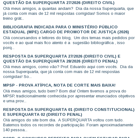
QUESTÃO DA SUPERQUARTA 27/2026 (DIREITO CIVIL)
Olá meus amigos, a quantas andam? Dia da nossa Superquarta, que
já conta com mais de 12 mil respostas corrigidas! Somos o maior
treino grát...
BIBLIOGRAFIA INDICADA PARA O MINISTÉRIO PÚBLICO
ESTADUAL (MPE) CARGO DE PROMOTOR DE JUSTIÇA (2026)
Olá concursandos e leitores do blog, Um dos temas mais pedidos por
vocês e ao qual mais fico atento é a sugestão bibliográfica , isso
porq...
RESPOSTA DA SUPERQUARTA 27/2026 (DIREITO CIVIL) E
QUESTÃO DA SUPERQUARTA 28/2026 (DIREITO PENAL)
Olá meus amigos, como vão? Prof. Eduardo aqui com vocês. Dia da
nossa Superquarta, que já conta com mais de 12 mil respostas
corrigidas! So...
MPSP - PROVA ATÍPICA, NOTA DE CORTE MAIS BAIXA!
Olá meus amigos, tudo bem? Bom dia! Ontem tivemos a prova do
MPSP, tradicionalmente conhecida por apresentar enunciados objetivos
e uma prov...
RESPOSTA DA SUPERQUARTA 01 (DIREITO CONSTITUCIONAL)
E SUPERQUARTA 02 (DIREITO PENAL)
Olá amigos do site bom dia. A SUPERQUARTA voltou com tudo.
Batemos todos os recordes de participação. Foram aproximadamente
140 pessoa...