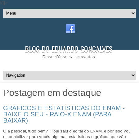
//]]>
BLOG DO EDUARDO GONÇALVES
Dicas diárias de aprovados.
Postagem em destaque
GRÁFICOS E ESTATÍSTICAS DO ENAM -
BAIXE O SEU - RAIO-X ENAM (PARA
BAIXAR)
Olá pessoal, tudo bem? Hoje saiu o edital do ENAM, e por isso vou
disponibilizar para vocês algumas estatísticas e gráficos que vão