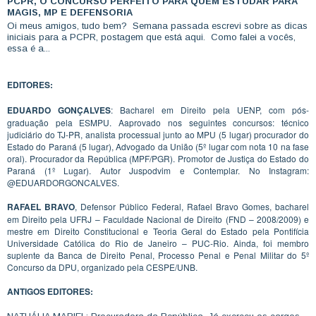
PCPR, O CONCURSO PERFEITO PARA QUEM ESTUDAR PARA
MAGIS, MP E DEFENSORIA
Oi meus amigos, tudo bem? Semana passada escrevi sobre as dicas
iniciais para a PCPR, postagem que está aqui. Como falei a vocês,
essa é a...
EDITORES:
EDUARDO GONÇALVES
: Bacharel em Direito pela UENP, com pós-
graduação pela ESMPU. Aaprovado nos seguintes concursos: técnico
judiciário do TJ-PR, analista processual junto ao MPU (5 lugar) procurador do
Estado do Paraná (5 lugar), Advogado da União (5º lugar com nota 10 na fase
oral). Procurador da República (MPF/PGR). Promotor de Justiça do Estado do
Paraná (1º Lugar). Autor Juspodvim e Contemplar. No Instagram:
@EDUARDORGONCALVES.
RAFAEL BRAVO
, Defensor Público Federal, Rafael Bravo Gomes, bacharel
em Direito pela UFRJ – Faculdade Nacional de Direito (FND – 2008/2009) e
mestre em Direito Constitucional e Teoria Geral do Estado pela Pontifícia
Universidade Católica do Rio de Janeiro – PUC-Rio. Ainda, foi membro
suplente da Banca de Direito Penal, Processo Penal e Penal Militar do 5º
Concurso da DPU, organizado pela CESPE/UNB.
ANTIGOS EDITORES: