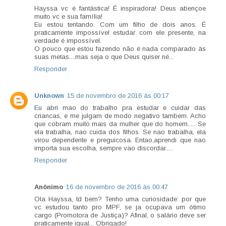
Hayssa vc é fantástica! É inspiradora! Deus abençoe
muito vc e sua família!
Eu estou tentando. Com um filho de dois anos. É
praticamente impossível estudar com ele presente, na
verdade é impossível.
O pouco que estou fazendo não é nada comparado às
suas metas....mas seja o que Deus quiser né...
Responder
Unknown
15 de novembro de 2016 às 00:17
Eu abri mao do trabalho pra estudar e cuidar das
criancas, e me julgam de modo negativo tambem. Acho
que cobram muito mais da mulher que do homem..... Se
ela trabalha, nao cuida dos filhos. Se nao trabalha, ela
virou dependente e preguicosa. Entao,aprendi que nao
importa sua escolha, sempre vao discordar.....
Responder
Anônimo
16 de novembro de 2016 às 00:47
Ola Hayssa, td bem? Tenho uma curiosidade: por que
vc estudou tanto pro MPF, se ja ocupava um ótimo
cargo (Promotora de Justiça)? Afinal, o salário deve ser
praticamente igual... Obrigado!