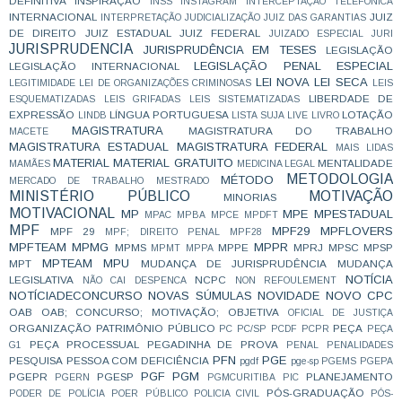
DEFINITIVA
INSPIRAÇÃO
INSS
INSTAGRAM
INTERCEPTAÇÃO TELEFÔNICA
INTERNACIONAL
JUIZ
INTERPRETAÇÃO
JUDICIALIZAÇÃO
JUIZ DAS GARANTIAS
DE DIREITO
JUIZ ESTADUAL
JUIZ FEDERAL
JUIZADO ESPECIAL
JURI
JURISPRUDENCIA
JURISPRUDÊNCIA EM TESES
LEGISLAÇÃO
LEGISLAÇÃO PENAL ESPECIAL
LEGISLAÇÃO INTERNACIONAL
LEI NOVA
LEI SECA
LEGITIMIDADE
LEI DE ORGANIZAÇÕES CRIMINOSAS
LEIS
LIBERDADE DE
ESQUEMATIZADAS
LEIS GRIFADAS
LEIS SISTEMATIZADAS
EXPRESSÃO
LÍNGUA PORTUGUESA
LOTAÇÃO
LINDB
LISTA SUJA
LIVE
LIVRO
MAGISTRATURA
MAGISTRATURA DO TRABALHO
MACETE
MAGISTRATURA ESTADUAL
MAGISTRATURA FEDERAL
MAIS LIDAS
MATERIAL
MATERIAL GRATUITO
MENTALIDADE
MAMÃES
MEDICINA LEGAL
METODOLOGIA
MÉTODO
MERCADO DE TRABALHO
MESTRADO
MINISTÉRIO PÚBLICO
MOTIVAÇÃO
MINORIAS
MOTIVACIONAL
MP
MPE
MPESTADUAL
MPAC
MPBA
MPCE
MPDFT
MPF
MPF29
MPFLOVERS
MPF 29
MPF; DIREITO PENAL
MPF28
MPFTEAM
MPMG
MPPR
MPMS
MPPE
MPRJ
MPSC
MPSP
MPMT
MPPA
MPTEAM
MPU
MPT
MUDANÇA DE JURISPRUDÊNCIA
MUDANÇA
NOTÍCIA
LEGISLATIVA
NCPC
NÃO CAI DESPENCA
NON REFOULEMENT
NOTÍCIADECONCURSO
NOVAS SÚMULAS
NOVIDADE
NOVO CPC
OAB
OAB; CONCURSO; MOTIVAÇÃO;
OBJETIVA
OFICIAL DE JUSTIÇA
ORGANIZAÇÃO
PATRIMÔNIO PÚBLICO
PEÇA
PC
PC/SP
PCDF
PCPR
PEÇA
PEÇA PROCESSUAL
PEGADINHA DE PROVA
G1
PENAL
PENALIDADES
PFN
PGE
PESQUISA
PESSOA COM DEFICIÊNCIA
pgdf
pge-sp
PGEMS
PGEPA
PGF
PGM
PGEPR
PGESP
PLANEJAMENTO
PGERN
PGMCURITIBA
PIC
PÓS-GRADUAÇÃO
PODER DE POLÍCIA
POER PÚBLICO
POLICIA CIVIL
PÓS-