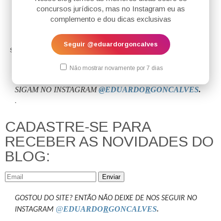
concursos jurídicos, mas no Instagram eu as
complemento e dou dicas exclusivas
Seguir @eduardorgoncalves
Sua interação é fundamental para nós!
Não mostrar novamente por 7 dias
SIGAM NO INSTAGRAM
@EDUARDO
R
GONCALVES
.
.
CADASTRE-SE PARA
RECEBER AS NOVIDADES DO
BLOG:
Enviar
GOSTOU DO SITE? ENTÃO NÃO DEIXE DE NOS SEGUIR NO
@
EDUARDO
R
GONCALVES
.
INSTAGRAM
.