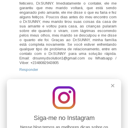
feiticeiro, Dr.SUNNY. Imediatamente o contatei, ele me
garantiu que meu marido voltará, que está sendo
enganado pelo amante, ele me disse o que eu faria e fez
alguns feitiços. Poucos dias antes do meu encontro com
o Dr.SUNNY, meu marido tirou suas coisas da casa de
sua amante e voltou para casa, as crianças pularam
sobre ele quando o viram, com lágrimas escorrendo
pelos meus olhos, meu marido se desculpou e me disse
o quanto ele foi. Graças ao Dr.SUNNY, minha família
está completa novamente. Se você estiver enfrentando
qualquer tipo de problema de relacionamento, entre em
contato com o Dr.SUNNY para uma solução rápida.
Email: drsunnydsolution1@gmail.com ou Whatsapp /
Viber: +2348082943805
Responder
✕
Siga-me no Instagram
Nesse blog temos as melhores dicas sobre os