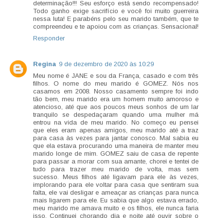
determinação!!! Seu esforço está sendo recompensado!
Todo ganho exige sacrifício e você foi muito guerreira
nessa luta! E parabéns pelo seu marido também, que te
compreendeu e te apoiou com as crianças. Sensacional!
Responder
Regina
9 de dezembro de 2020 às 10:29
Meu nome é JANE e sou da França, casado e com três
filhos. O nome do meu marido é GOMEZ. Nós nos
casamos em 2008. Nosso casamento sempre foi indo
tão bem, meu marido era um homem muito amoroso e
atencioso, até que aos poucos meus sonhos de um lar
tranquilo se despedaçaram quando uma mulher má
entrou na vida de meu marido. No começo eu pensei
que eles eram apenas amigos, meu marido até a traz
para casa às vezes para jantar conosco. Mal sabia eu
que ela estava procurando uma maneira de manter meu
marido longe de mim. GOMEZ saiu de casa de repente
para passar a morar com sua amante, chorei e tentei de
tudo para trazer meu marido de volta, mas sem
sucesso. Meus filhos até ligavam para ele às vezes,
implorando para ele voltar para casa que sentiram sua
falta, ele vai desligar e ameaçar as crianças para nunca
mais ligarem para ele. Eu sabia que algo estava errado,
meu marido me amava muito e os filhos, ele nunca faria
isso. Continuei chorando dia e noite até ouvir sobre o