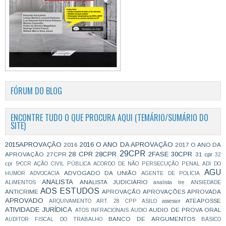
FÓRUM DO BLOG
ENCONTRE TUDO O QUE PROCURA AQUI (TEMÁRIO/SUMÁRIO DO
SITE)
2015APROVAÇÃO
2016 O ANO DA APROVAÇÃO
2016
2017 O ANO DA
29CPR
28 CPR
28CPR
2FASE
30CPR
APROVAÇÃO
27CPR
31 cpr
32
cpr
5ªCCR
AÇÃO CIVIL PÚBLICA
ACORDO DE NÃO PERSECUÇÃO PENAL
ADI DO
AGU
ADVOGADO DA UNIÃO
HUMOR
ADVOCACIA
AGENTE DE POLÍCIA
ANALISTA
ANALISTA JUDICIÁRIO
ALIMENTOS
analista tre
ANSIEDADE
AOS ESTUDOS
ANTICRIME
APROVAÇÃO
APROVAÇÕES
APROVADA
APROVADO
ATEAPOSSE
ARQUIVAMENTO
ART. 28 CPP
ASILO
assessor
ATIVIDADE JURÍDICA
AUDIO DE PROVA ORAL
ATOS INFRACIONAIS
ÁUDIO
BANCO DE ARGUMENTOS
AUDITOR FISCAL DO TRABALHO
BÁSICO