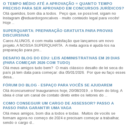
O TEMPO MÉDIO ATÉ A APROVAÇÃO = QUANTO TEMPO
PRECISO PARA SER APROVADO EM CONCURSOS JURÍDICOS?
Olá queridos, bom dia a todos. Peço que, se possível, sigam no
Instagram @eduardorgoncalves - muito conteúdo legal para vocês!
Hoje ...
SUPERQUARTA: PREPARAÇÃO GRATUITA PARA PROVAS
DISCURSIVAS
Caros ALUNOS, é com muita satisfação que lançamos um novo
projeto, A NOSSA SUPERQUARTA. A meta agora é ajudá-los na
preparação para pro...
DESAFIO BLOG DO EDU: LEIS ADMINISTRATIVAS EM 20 DIAS
(PARA COMEÇAR 2026 COM TUDO)
Olá meus amigos tudo bem? O mais clássico desafio de lei seca do
país já tem data para começar: dia 05/01/2026. Por que eu faço esses
desa...
FÓRUM DO BLOG - ESPAÇO PARA VOCÊS SE AJUDAREM
Olá #concurseiros! Inauguramos hoje, 20/08/2019 , o fórum do blog. A
ideia é criar um canal de contato direto entre os leitores do ...
COMO CONSEGUIR UM CARGO DE ASSESSOR? PASSO A
PASSO PARA GARANTIR UMA VAGA
Olá meus amigos, bom dia a todos e todas. Muitos de vocês se
formam agora no começo de 2024 e precisam começar a trabalhar,
sendo o cargo d...