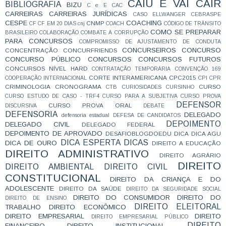
CAIU E VAI CAIR
BIBLIOGRAFIA
BIZU
C e E
CAC
CARREIRAS
CARREIRAS JURÍDICAS
CASO ELLWANGER
CEBRASPE
CESPE
COACHING
CNMP
CF
CF EM 20 DIAS
cnj
COACH
CÓDIGO DE TRÂNSITO
COMO SE PREPARAR
BRASILEIRO
COLABORAÇÃO
COMBATE À CORRUPÇÃO
PARA CONCURSOS
COMPROMISSO DE AJUSTAMENTO DE CONDUTA
CONCURSEIROS
CONCURSO
CONCENTRAÇÃO
CONCURFRIENDS
CONCURSO PÚBLICO
CONCURSOS
CONCURSOS FUTUROS
CONCURSOS NÍVEL HARD
CONTRATAÇÃO TEMPORÁRIA
CONVENÇÃO 169
CORTE INTERAMERICANA
CPC2015
COOPERAÇÃO INTERNACIONAL
CPI
CPR
CRIMINOLOGIA
CRONOGRAMA
CURSO
CTB
CURIOSIDADES
CURSINHO
CURSO ESTUDO DE CASO - TRF4
CURSO PARA A SUBJETIVA
CURSO PROVA
DEFENSOR
CURSO PROVA ORAL
DISCURSIVA
DEBATE
DEFENSORIA
DELEGADO
defensoria estadual
DEFESA DE CANDIDATOS
DEPOIMENTO
DELEGADO CIVIL
DELEGADO FEDERAL
DEPOIMENTO DE APROVADO
DESAFIOBLOGDOEDU
DICA
DICA AGU
DICA ESPERTA
DICAS
DICA DE OURO
DIREITO A EDUCAÇÃO
DIREITO ADMINISTRATIVO
DIREITO AGRÁRIO
DIREITO
DIREITO AMBIENTAL
DIREITO CIVIL
CONSTITUCIONAL
DIREITO DA CRIANÇA E DO
ADOLESCENTE
DIREITO DA SAÚDE
DIREITO DA SEGURIDADE SOCIAL
DIREITO DO CONSUMIDOR
DIREITO DO
DIREITO DE ENSINO
DIREITO ELEITORAL
TRABALHO
DIREITO ECONÔMICO
DIREITO EMPRESARIAL
DIREITO
DIREITO EMPRESARIAL PÚBLICO
DIREITO
FINANCEIRO
DIREITO INSTITUCIONAL