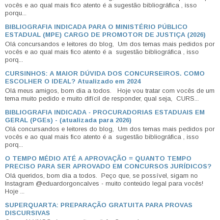
vocês e ao qual mais fico atento é a sugestão bibliográfica , isso
porqu...
BIBLIOGRAFIA INDICADA PARA O MINISTÉRIO PÚBLICO
ESTADUAL (MPE) CARGO DE PROMOTOR DE JUSTIÇA (2026)
Olá concursandos e leitores do blog, Um dos temas mais pedidos por
vocês e ao qual mais fico atento é a sugestão bibliográfica , isso
porq...
CURSINHOS: A MAIOR DÚVIDA DOS CONCURSEIROS. COMO
ESCOLHER O IDEAL? Atualizado em 2024
Olá meus amigos, bom dia a todos. Hoje vou tratar com vocês de um
tema muito pedido e muito difícil de responder, qual seja, CURS...
BIBLIOGRAFIA INDICADA - PROCURADORIAS ESTADUAIS EM
GERAL (PGEs) - (atualizada para 2026)
Olá concursandos e leitores do blog, Um dos temas mais pedidos por
vocês e ao qual mais fico atento é a sugestão bibliográfica , isso
porq...
O TEMPO MÉDIO ATÉ A APROVAÇÃO = QUANTO TEMPO
PRECISO PARA SER APROVADO EM CONCURSOS JURÍDICOS?
Olá queridos, bom dia a todos. Peço que, se possível, sigam no
Instagram @eduardorgoncalves - muito conteúdo legal para vocês!
Hoje ...
SUPERQUARTA: PREPARAÇÃO GRATUITA PARA PROVAS
DISCURSIVAS