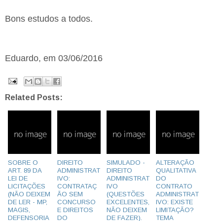
Bons estudos a todos. 
Eduardo, em 03/06/2016
Related Posts:
SOBRE O
DIREITO
SIMULADO -
ALTERAÇÃO
ART. 89 DA
ADMINISTRAT
DIREITO
QUALITATIVA
LEI DE
IVO:
ADMINISTRAT
DO
LICITAÇÕES
CONTRATAÇ
IVO
CONTRATO
(NÃO DEIXEM
ÃO SEM
(QUESTÕES
ADMINISTRAT
DE LER - MP,
CONCURSO
EXCELENTES,
IVO: EXISTE
MAGIS,
E DIREITOS
NÃO DEIXEM
LIMITAÇÃO?
DEFENSORIA
DO
DE FAZER).
TEMA