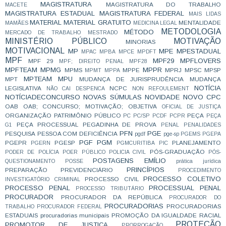
MAGISTRATURA
MAGISTRATURA DO TRABALHO
MACETE
MAGISTRATURA ESTADUAL
MAGISTRATURA FEDERAL
MAIS LIDAS
MATERIAL
MATERIAL GRATUITO
MENTALIDADE
MAMÃES
MEDICINA LEGAL
METODOLOGIA
MÉTODO
MERCADO DE TRABALHO
MESTRADO
MINISTÉRIO PÚBLICO
MOTIVAÇÃO
MINORIAS
MOTIVACIONAL
MP
MPE
MPESTADUAL
MPAC
MPBA
MPCE
MPDFT
MPF
MPF29
MPFLOVERS
MPF 29
MPF; DIREITO PENAL
MPF28
MPFTEAM
MPMG
MPPR
MPMS
MPPE
MPRJ
MPSC
MPSP
MPMT
MPPA
MPTEAM
MPU
MPT
MUDANÇA DE JURISPRUDÊNCIA
MUDANÇA
NOTÍCIA
LEGISLATIVA
NCPC
NÃO CAI DESPENCA
NON REFOULEMENT
NOTÍCIADECONCURSO
NOVAS SÚMULAS
NOVIDADE
NOVO CPC
OAB
OAB; CONCURSO; MOTIVAÇÃO;
OBJETIVA
OFICIAL DE JUSTIÇA
ORGANIZAÇÃO
PATRIMÔNIO PÚBLICO
PEÇA
PC
PC/SP
PCDF
PCPR
PEÇA
PEÇA PROCESSUAL
PEGADINHA DE PROVA
G1
PENAL
PENALIDADES
PFN
PGE
PESQUISA
PESSOA COM DEFICIÊNCIA
pgdf
pge-sp
PGEMS
PGEPA
PGF
PGM
PGEPR
PGESP
PLANEJAMENTO
PGERN
PGMCURITIBA
PIC
PÓS-GRADUAÇÃO
PODER DE POLÍCIA
POER PÚBLICO
POLICIA CIVIL
PÓS-
POSTAGENS EMÍLIO
QUESTIONAMENTO
POSSE
prática jurídica
PRINCÍPIOS
PREPARAÇÃO
PREVIDENCIÁRIO
PROCEDIMENTO
PROCESSO COLETIVO
PROCESSO CIVIL
INVESTIGATÓRIO CRIMINAL
PROCESSO PENAL
PROCESSUAL PENAL
PROCESSO TRIBUTÁRIO
PROCURADOR
PROCURADOR DA REPÚBLICA
PROCURADOR DO
PROCURADORIAS
PROCURADORIAS
TRABALHO
PROCURADOR FEDERAL
ESTADUAIS
procuradorias municipais
PROMOÇÃO DA IGUALDADE RACIAL
PROTEÇÃO
PROMOTOR DE JUSTIÇA
PRORROGAÇÃO