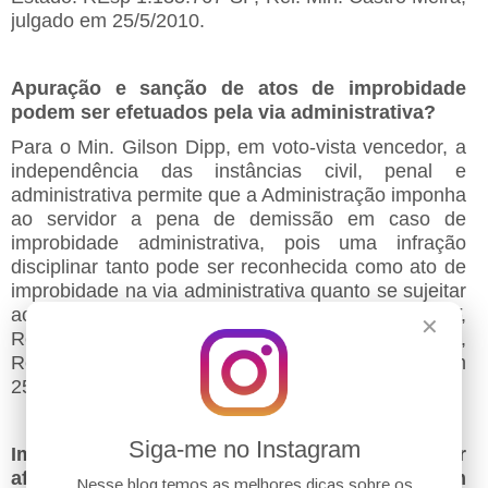
julgado em 25/5/2010.
Apuração e sanção de atos de improbidade
podem ser efetuados pela via administrativa?
Para o Min. Gilson Dipp, em voto-vista vencedor, a
independência das instâncias civil, penal e
administrativa permite que a Administração imponha
ao servidor a pena de demissão em caso de
improbidade administrativa, pois uma infração
disciplinar tanto pode ser reconhecida como ato de
improbidade na via administrativa quanto se sujeitar
ao processo judicial correspondente. MS 15.054-DF,
✕
Rel. originário Min. Napoleão Nunes Maia Filho,
Rel. para acórdão Min. Gilson Dipp, julgado em
25/5/2011.
Siga-me no Instagram
Imposição de ressarcimento ao erário pode ser
afastada nos casos de ato ímprobo com
Nesse blog temos as melhores dicas sobre os