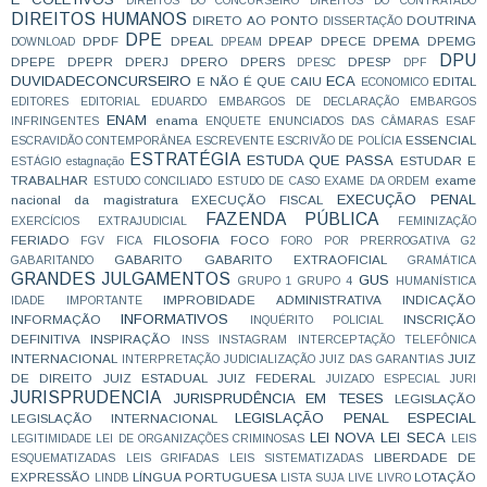
DIREITOS DO CONCURSEIRO
DIREITOS DO CONTRATADO
DIREITOS HUMANOS
DIRETO AO PONTO
DOUTRINA
DISSERTAÇÃO
DPE
DPDF
DPEAL
DPEAP
DPECE
DPEMA
DPEMG
DOWNLOAD
DPEAM
DPU
DPEPE
DPEPR
DPERJ
DPERO
DPERS
DPESP
DPESC
DPF
DUVIDADECONCURSEIRO
ECA
E NÃO É QUE CAIU
EDITAL
ECONOMICO
EDITORES
EDITORIAL
EDUARDO
EMBARGOS DE DECLARAÇÃO
EMBARGOS
ENAM
enama
INFRINGENTES
ENQUETE
ENUNCIADOS DAS CÂMARAS
ESAF
ESSENCIAL
ESCRAVIDÃO CONTEMPORÂNEA
ESCREVENTE
ESCRIVÃO DE POLÍCIA
ESTRATÉGIA
ESTUDA QUE PASSA
ESTUDAR E
ESTÁGIO
estagnação
TRABALHAR
exame
ESTUDO CONCILIADO
ESTUDO DE CASO
EXAME DA ORDEM
EXECUÇÃO PENAL
nacional da magistratura
EXECUÇÃO FISCAL
FAZENDA PÚBLICA
EXERCÍCIOS
EXTRAJUDICIAL
FEMINIZAÇÃO
FERIADO
FILOSOFIA
FOCO
FGV
FICA
FORO POR PRERROGATIVA
G2
GABARITO
GABARITO EXTRAOFICIAL
GABARITANDO
GRAMÁTICA
GRANDES JULGAMENTOS
GUS
GRUPO 1
GRUPO 4
HUMANÍSTICA
IMPROBIDADE ADMINISTRATIVA
INDICAÇÃO
IDADE
IMPORTANTE
INFORMATIVOS
INFORMAÇÃO
INSCRIÇÃO
INQUÉRITO POLICIAL
DEFINITIVA
INSPIRAÇÃO
INSS
INSTAGRAM
INTERCEPTAÇÃO TELEFÔNICA
INTERNACIONAL
JUIZ
INTERPRETAÇÃO
JUDICIALIZAÇÃO
JUIZ DAS GARANTIAS
DE DIREITO
JUIZ ESTADUAL
JUIZ FEDERAL
JUIZADO ESPECIAL
JURI
JURISPRUDENCIA
JURISPRUDÊNCIA EM TESES
LEGISLAÇÃO
LEGISLAÇÃO PENAL ESPECIAL
LEGISLAÇÃO INTERNACIONAL
LEI NOVA
LEI SECA
LEGITIMIDADE
LEI DE ORGANIZAÇÕES CRIMINOSAS
LEIS
LIBERDADE DE
ESQUEMATIZADAS
LEIS GRIFADAS
LEIS SISTEMATIZADAS
EXPRESSÃO
LÍNGUA PORTUGUESA
LOTAÇÃO
LINDB
LISTA SUJA
LIVE
LIVRO