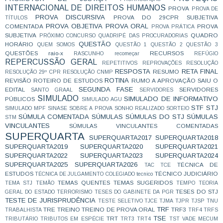
INTERNACIONAL DE DIREITOS HUMANOS
PROVA
PROVA DE
PROVA DISCURSIVA
PROVA DO 29CPR SUBJETIVA
TÍTULOS
PROVA OBJETIVA
PROVA ORAL
COMENTADA
PROVA
PROVA PRÁTICA
SUBJETIVA
QUADRO
PRÓXIMO CONCURSO
QUADRIPÉ DAS PROCURADORIAS
QUESTÃO
HORÁRIO
QUEM SOMOS
QUESTÃO 1
QUESTÃO 2
QUESTÃO 3
QUESTÕES
raio-x
RECURSOS
RASCUNHO
recomeçar
REFÚGIO
REPERCUSSÃO GERAL
REPETITIVOS
REPROVAÇÕES
RESOLUÇÃO
RESPOSTA
RETA FINAL
RESUMO
RESOLUÇÃO 29º CPR
RESOLUÇÃO CNMP
ROTINA
REVISÃO
ROTEIRO DE ESTUDOS
RUMO A APROVAÇÃO
SAIU O
SEGUNDA FASE
EDITAL
SERVIDORES
SANTO GRAAL
SERVIDORES
SIMULADO
SIMULADO DE INFORMATIVO
PÚBLICOS
SIMULADO AGU
STF
STJ
SIMULADO MPF
SINASE
SOBRE A PROVA
SONHO REALIZADO
SORTEIO
SÚMULA COMENTADA
SÚMULAS
SÚMULAS DO STJ
SÚMULAS
STM
VINCULANTES
SÚMULAS VINCULANTES COMENTADAS
SUPERQUARTA
SUPERQUARTA2017
SUPERQUARTA2018
SUPERQUARTA2019
SUPERQUARTA2020
SUPERQUARTA2021
SUPERQUARTA2022
SUPERQUARTA2023
SUPERQUARTA2024
SUPERQUARTA2025
SUPERQUARTA2026
TÉCNICA DE
TAC
TCE
ESTUDOS
TÉCNICO JUDICIÁRIO
TÉCNICA DE JULGAMENTO COLEGIADO
tecnico
TEMAS QUENTES
TEMAS SUGERIDOS
TEMA STJ
TEMÃO
TEMPO
TEORIA
TESES DO STJ
GERAL DO ESTADO
TERRORISMO
TESES DO GABINETE DA PGR
TESTE DE JURISPRUDÊNCIA
TESTE SELETIVO
TJCE
TJMA
TJPR
TJSP
TNU
TRF
TRE
TREINO
TREINO DE PROVA ORAL
TRF3
TRABALHISTA
TRF4
TRFS
TSE
TRT
TRIBUTÁRIO
TRIBUTOS EM ESPÉCIE
TRT3
TRT4
TST
VADE MECUM