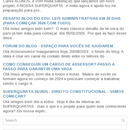
Caros ALUNOS, é com muita satisfação que lançamos um novo
projeto, A NOSSA SUPERQUARTA. A meta agora é ajudá-los na
preparação para pro...
DESAFIO BLOG DO EDU: LEIS ADMINISTRATIVAS EM 20 DIAS
(PARA COMEÇAR 2026 COM TUDO)
Olá meus amigos tudo bem? O mais clássico desafio de lei seca do
país já tem data para começar: dia 05/01/2026. Por que eu faço esses
desa...
FÓRUM DO BLOG - ESPAÇO PARA VOCÊS SE AJUDAREM
Olá #concurseiros! Inauguramos hoje, 20/08/2019 , o fórum do blog. A
ideia é criar um canal de contato direto entre os leitores do ...
COMO CONSEGUIR UM CARGO DE ASSESSOR? PASSO A
PASSO PARA GARANTIR UMA VAGA
Olá meus amigos, bom dia a todos e todas. Muitos de vocês se
formam agora no começo de 2024 e precisam começar a trabalhar,
sendo o cargo d...
SUPERQUARTA 01/2021 - DIREITO CONSTITUCIONAL - VAMOS
COMEÇAR?
Olá amigos bom dia a todos. Hoje é dia de retomar as
SUPERQUARTAS , mas o que é o projeto para quem está conhecendo
agora? Eis nossa explic...