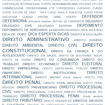
CORTE INTERAMERICANA
CPC2015
COOPERAÇÃO INTERNACIONAL
CPI
CPR
CRIMINOLOGIA
CRONOGRAMA
CURSO
CTB
CURIOSIDADES
CURSINHO
CURSO ESTUDO DE CASO - TRF4
CURSO PARA A SUBJETIVA
CURSO PROVA
DEFENSOR
CURSO PROVA ORAL
DISCURSIVA
DEBATE
DEFENSORIA
DELEGADO
defensoria estadual
DEFESA DE CANDIDATOS
DEPOIMENTO
DELEGADO CIVIL
DELEGADO FEDERAL
DEPOIMENTO DE APROVADO
DESAFIOBLOGDOEDU
DICA
DICA AGU
DICA ESPERTA
DICAS
DICA DE OURO
DIREITO A EDUCAÇÃO
DIREITO ADMINISTRATIVO
DIREITO AGRÁRIO
DIREITO
DIREITO AMBIENTAL
DIREITO CIVIL
CONSTITUCIONAL
DIREITO DA CRIANÇA E DO
ADOLESCENTE
DIREITO DA SAÚDE
DIREITO DA SEGURIDADE SOCIAL
DIREITO DO CONSUMIDOR
DIREITO DO
DIREITO DE ENSINO
DIREITO ELEITORAL
TRABALHO
DIREITO ECONÔMICO
DIREITO EMPRESARIAL
DIREITO
DIREITO EMPRESARIAL PÚBLICO
DIREITO
FINANCEIRO
DIREITO INSTITUCIONAL
INTERNACIONAL
DIREITO MILITAR
direito notarial
DIREITO PEN
DIREITO PENAL
DIREITO PENAL INDÍGENA
DIREITO PENAL
DIREITO PROCESSUAL
DIREITO PREVIDENCIÁRIO
NEGOCIAL
CIVIL
DIREITO PROCESSUAL COLETIVO
DIREITO PROCESSUAL DO
DIREITO PROCESSUAL PENAL
TRABALHO
direito sanitário
DIREITO TRIBUTÁRIO
DIREITOS DIFUSOS
DIREITO URBANÍSTICO
E COLETIVOS