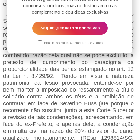
conteúdo patrimonial?
concursos jurídicos, mas no Instagram eu as
complemento e dou dicas exclusivas
As Turmas que compõem a Primeira Seção do
Superior Tribunal de Justiça já se posicionaram no
sentido de que, caracterizado o prejuízo ao erário, o
Seguir @eduardorgoncalves
ressarcimento não pode ser considerado
propriamente uma sanção, senão uma
Não mostrar novamente por 7 dias
conseqüência imediata e necessária do ato
combatido, razão pela qual não se pode excluí-lo, a
pretexto de cumprimento do paradigma da
proporcionalidade das penas estampado no art. 12
da Lei n. 8.429/92. Tendo em vista a natureza
patrimonial da lesão provocada, entende-se por
bem manter a imposição do ressarcimento a título
solidário contra ambos os réus e a proibição de
contratar em face de Severino Buss (até porque o
recorrente não suscitou junto a esta Corte Superior
a revisão de tais condenações), acrescentando, em
face do ex-Prefeito, e apenas dele, a condenação
em multa civil na razão de 20% do valor do dano,
atualizado monetariamente. (REsp 1298814/SC,