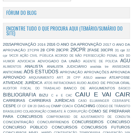
FÓRUM DO BLOG
ENCONTRE TUDO O QUE PROCURA AQUI (TEMÁRIO/SUMÁRIO DO
SITE)
2015APROVAÇÃO
2016 O ANO DA APROVAÇÃO
2016
2017 O ANO DA
29CPR
28 CPR
28CPR
2FASE
30CPR
APROVAÇÃO
27CPR
31 cpr
32
cpr
5ªCCR
AÇÃO CIVIL PÚBLICA
ACORDO DE NÃO PERSECUÇÃO PENAL
ADI DO
AGU
ADVOGADO DA UNIÃO
HUMOR
ADVOCACIA
AGENTE DE POLÍCIA
ANALISTA
ANALISTA JUDICIÁRIO
ALIMENTOS
analista tre
ANSIEDADE
AOS ESTUDOS
ANTICRIME
APROVAÇÃO
APROVAÇÕES
APROVADA
APROVADO
ATEAPOSSE
ARQUIVAMENTO
ART. 28 CPP
ASILO
assessor
ATIVIDADE JURÍDICA
AUDIO DE PROVA ORAL
ATOS INFRACIONAIS
ÁUDIO
BANCO DE ARGUMENTOS
AUDITOR FISCAL DO TRABALHO
BÁSICO
CAIU E VAI CAIR
BIBLIOGRAFIA
BIZU
C e E
CAC
CARREIRAS
CARREIRAS JURÍDICAS
CASO ELLWANGER
CEBRASPE
CESPE
COACHING
CNMP
CF
CF EM 20 DIAS
cnj
COACH
CÓDIGO DE TRÂNSITO
COMO SE PREPARAR
BRASILEIRO
COLABORAÇÃO
COMBATE À CORRUPÇÃO
PARA CONCURSOS
COMPROMISSO DE AJUSTAMENTO DE CONDUTA
CONCURSEIROS
CONCURSO
CONCENTRAÇÃO
CONCURFRIENDS
CONCURSO PÚBLICO
CONCURSOS
CONCURSOS FUTUROS
CONCURSOS NÍVEL HARD
CONTRATAÇÃO TEMPORÁRIA
CONVENÇÃO 169