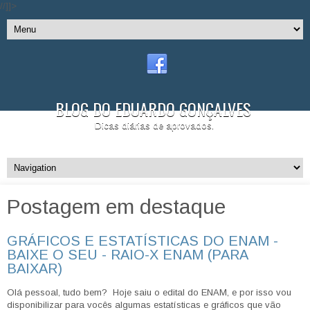
//]]>
BLOG DO EDUARDO GONÇALVES
Dicas diárias de aprovados.
Postagem em destaque
GRÁFICOS E ESTATÍSTICAS DO ENAM -
BAIXE O SEU - RAIO-X ENAM (PARA
BAIXAR)
Olá pessoal, tudo bem? Hoje saiu o edital do ENAM, e por isso vou
disponibilizar para vocês algumas estatísticas e gráficos que vão