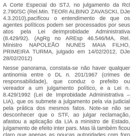
A Corte Especial do STJ, no julgamento da Rcl
2.790/SC (Rel.Min. TEORI ALBINO ZAVASCKI, DJe
4.3.2010),pacificou o entendimento de que os
agentes políticos podem ser processados por seus
atos pela Lei deImprobidade Administrativa
(8.429/92). (AgRg no AREsp 46.546/MA, Rel.
Ministro NAPOLEÃO NUNES MAIA FILHO,
PRIMEIRA TURMA, julgado em 14/02/2012, DJe
28/02/2012)
Nesse panorama, constata-se não haver qualquer
antinomia entre o DL n. 201/1967 (crimes de
responsabilidade), que conduz o prefeito ou
vereador a um julgamento político, e a Lei n.
8.429/1992 (Lei de Improbidade Administrativa –
LIA), que os submete a julgamento pela via judicial
pela prática dos mesmos fatos. Note-se não se
desconhecer que o STF, ao julgar reclamação,
afastou a aplicação da LIA a ministro de Estado,
julgamento de efeito inter pars. Mas lá também ficou
claro que apenas as poucas autoridades com foro