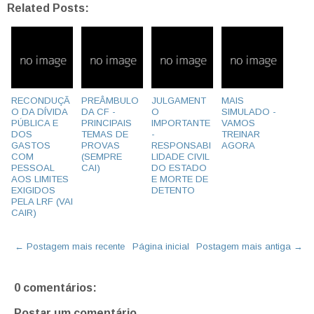
Related Posts:
RECONDUÇÃ
PREÂMBULO
JULGAMENT
MAIS
O DA DÍVIDA
DA CF -
O
SIMULADO -
PÚBLICA E
PRINCIPAIS
IMPORTANTE
VAMOS
DOS
TEMAS DE
-
TREINAR
GASTOS
PROVAS
RESPONSABI
AGORA
COM
(SEMPRE
LIDADE CIVIL
PESSOAL
CAI)
DO ESTADO
AOS LIMITES
E MORTE DE
EXIGIDOS
DETENTO
PELA LRF (VAI
CAIR)
← Postagem mais recente
Página inicial
Postagem mais antiga →
0 comentários:
Postar um comentário