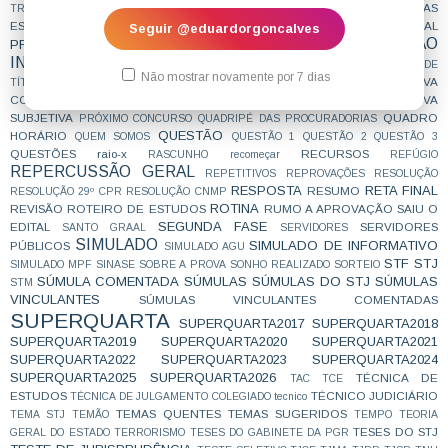
PROCURADORIAS
PROCURADORIAS
TRABALHO
PROCURADOR FEDERAL
ESTADUAIS
procuradorias municipais
PROMOÇÃO DA IGUALDADE RACIAL
Seguir @eduardorgoncalves
PROTEÇÃO
PROMOTOR DE JUSTIÇA
PRORROGAÇÃO
INTERNACIONAL DE DIREITOS HUMANOS
PROVA
PROVA DE
Não mostrar novamente por 7 dias
PROVA DISCURSIVA
PROVA DO 29CPR SUBJETIVA
TÍTULOS
PROVA OBJETIVA
PROVA ORAL
COMENTADA
PROVA
PROVA PRÁTICA
SUBJETIVA
QUADRO
PRÓXIMO CONCURSO
QUADRIPÉ DAS PROCURADORIAS
QUESTÃO
HORÁRIO
QUEM SOMOS
QUESTÃO 1
QUESTÃO 2
QUESTÃO 3
QUESTÕES
raio-x
RECURSOS
RASCUNHO
recomeçar
REFÚGIO
REPERCUSSÃO GERAL
REPETITIVOS
REPROVAÇÕES
RESOLUÇÃO
RESPOSTA
RETA FINAL
RESUMO
RESOLUÇÃO 29º CPR
RESOLUÇÃO CNMP
ROTINA
REVISÃO
ROTEIRO DE ESTUDOS
RUMO A APROVAÇÃO
SAIU O
SEGUNDA FASE
EDITAL
SERVIDORES
SANTO GRAAL
SERVIDORES
SIMULADO
SIMULADO DE INFORMATIVO
PÚBLICOS
SIMULADO AGU
STF
STJ
SIMULADO MPF
SINASE
SOBRE A PROVA
SONHO REALIZADO
SORTEIO
SÚMULA COMENTADA
SÚMULAS
SÚMULAS DO STJ
SÚMULAS
STM
VINCULANTES
SÚMULAS VINCULANTES COMENTADAS
SUPERQUARTA
SUPERQUARTA2017
SUPERQUARTA2018
SUPERQUARTA2019
SUPERQUARTA2020
SUPERQUARTA2021
SUPERQUARTA2022
SUPERQUARTA2023
SUPERQUARTA2024
SUPERQUARTA2025
SUPERQUARTA2026
TÉCNICA DE
TAC
TCE
ESTUDOS
TÉCNICO JUDICIÁRIO
TÉCNICA DE JULGAMENTO COLEGIADO
tecnico
TEMAS QUENTES
TEMAS SUGERIDOS
TEMA STJ
TEMÃO
TEMPO
TEORIA
TESES DO STJ
GERAL DO ESTADO
TERRORISMO
TESES DO GABINETE DA PGR