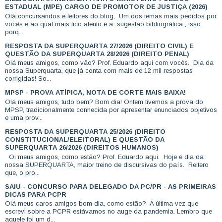
ESTADUAL (MPE) CARGO DE PROMOTOR DE JUSTIÇA (2026)
Olá concursandos e leitores do blog, Um dos temas mais pedidos por
vocês e ao qual mais fico atento é a sugestão bibliográfica , isso
porq...
RESPOSTA DA SUPERQUARTA 27/2026 (DIREITO CIVIL) E
QUESTÃO DA SUPERQUARTA 28/2026 (DIREITO PENAL)
Olá meus amigos, como vão? Prof. Eduardo aqui com vocês. Dia da
nossa Superquarta, que já conta com mais de 12 mil respostas
corrigidas! So...
MPSP - PROVA ATÍPICA, NOTA DE CORTE MAIS BAIXA!
Olá meus amigos, tudo bem? Bom dia! Ontem tivemos a prova do
MPSP, tradicionalmente conhecida por apresentar enunciados objetivos
e uma prov...
RESPOSTA DA SUPERQUARTA 25/2026 (DIREITO
CONSTITUCIONAL/ELEITORAL) E QUESTÃO DA
SUPERQUARTA 26/2026 (DIREITOS HUMANOS)
Oi meus amigos, como estão? Prof. Eduardo aqui. Hoje é dia da
nossa SUPERQUARTA, maior treino de discursivas do país. Reitero
que, o pro...
SAIU - CONCURSO PARA DELEGADO DA PC/PR - AS PRIMEIRAS
DICAS PARA PCPR
Olá meus caros amigos bom dia, como estão? A última vez que
escrevi sobre a PCPR estávamos no auge da pandemia. Lembro que
aquele foi um d...