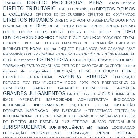
DIREITO PROCESSUAL PENAL
TRABALHO
direito sanitário
DIREITO TRIBUTÁRIO
DIREITOS DIFUSOS
DIREITO URBANÍSTICO
E COLETIVOS
DIREITOS DO CONCURSEIRO
DIREITOS DO CONTRATADO
DIREITOS HUMANOS
DIRETO AO PONTO
DOUTRINA
DISSERTAÇÃO
DPE
DPDF
DPEAL
DPEAP
DPECE
DPEMA
DPEMG
DOWNLOAD
DPEAM
DPU
DPEPE
DPEPR
DPERJ
DPERO
DPERS
DPESP
DPESC
DPF
DUVIDADECONCURSEIRO
ECA
E NÃO É QUE CAIU
EDITAL
ECONOMICO
EDITORES
EDITORIAL
EDUARDO
EMBARGOS DE DECLARAÇÃO
EMBARGOS
ENAM
enama
INFRINGENTES
ENQUETE
ENUNCIADOS DAS CÂMARAS
ESAF
ESSENCIAL
ESCRAVIDÃO CONTEMPORÂNEA
ESCREVENTE
ESCRIVÃO DE POLÍCIA
ESTRATÉGIA
ESTUDA QUE PASSA
ESTUDAR E
ESTÁGIO
estagnação
TRABALHAR
exame
ESTUDO CONCILIADO
ESTUDO DE CASO
EXAME DA ORDEM
EXECUÇÃO PENAL
nacional da magistratura
EXECUÇÃO FISCAL
FAZENDA PÚBLICA
EXERCÍCIOS
EXTRAJUDICIAL
FEMINIZAÇÃO
FERIADO
FILOSOFIA
FOCO
FGV
FICA
FORO POR PRERROGATIVA
G2
GABARITO
GABARITO EXTRAOFICIAL
GABARITANDO
GRAMÁTICA
GRANDES JULGAMENTOS
GUS
GRUPO 1
GRUPO 4
HUMANÍSTICA
IMPROBIDADE ADMINISTRATIVA
INDICAÇÃO
IDADE
IMPORTANTE
INFORMATIVOS
INFORMAÇÃO
INSCRIÇÃO
INQUÉRITO POLICIAL
DEFINITIVA
INSPIRAÇÃO
INSS
INSTAGRAM
INTERCEPTAÇÃO TELEFÔNICA
INTERNACIONAL
JUIZ
INTERPRETAÇÃO
JUDICIALIZAÇÃO
JUIZ DAS GARANTIAS
DE DIREITO
JUIZ ESTADUAL
JUIZ FEDERAL
JUIZADO ESPECIAL
JURI
JURISPRUDENCIA
JURISPRUDÊNCIA EM TESES
LEGISLAÇÃO
LEGISLAÇÃO PENAL ESPECIAL
LEGISLAÇÃO INTERNACIONAL