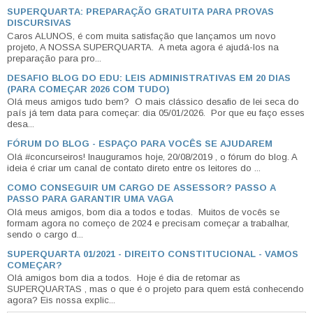
SUPERQUARTA: PREPARAÇÃO GRATUITA PARA PROVAS
DISCURSIVAS
Caros ALUNOS, é com muita satisfação que lançamos um novo
projeto, A NOSSA SUPERQUARTA. A meta agora é ajudá-los na
preparação para pro...
DESAFIO BLOG DO EDU: LEIS ADMINISTRATIVAS EM 20 DIAS
(PARA COMEÇAR 2026 COM TUDO)
Olá meus amigos tudo bem? O mais clássico desafio de lei seca do
país já tem data para começar: dia 05/01/2026. Por que eu faço esses
desa...
FÓRUM DO BLOG - ESPAÇO PARA VOCÊS SE AJUDAREM
Olá #concurseiros! Inauguramos hoje, 20/08/2019 , o fórum do blog. A
ideia é criar um canal de contato direto entre os leitores do ...
COMO CONSEGUIR UM CARGO DE ASSESSOR? PASSO A
PASSO PARA GARANTIR UMA VAGA
Olá meus amigos, bom dia a todos e todas. Muitos de vocês se
formam agora no começo de 2024 e precisam começar a trabalhar,
sendo o cargo d...
SUPERQUARTA 01/2021 - DIREITO CONSTITUCIONAL - VAMOS
COMEÇAR?
Olá amigos bom dia a todos. Hoje é dia de retomar as
SUPERQUARTAS , mas o que é o projeto para quem está conhecendo
agora? Eis nossa explic...