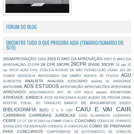
FÓRUM DO BLOG
ENCONTRE TUDO O QUE PROCURA AQUI (TEMÁRIO/SUMÁRIO DO
SITE)
2015APROVAÇÃO
2016 O ANO DA APROVAÇÃO
2016
2017 O ANO DA
29CPR
28 CPR
28CPR
2FASE
30CPR
APROVAÇÃO
27CPR
31 cpr
32
cpr
5ªCCR
AÇÃO CIVIL PÚBLICA
ACORDO DE NÃO PERSECUÇÃO PENAL
ADI DO
AGU
ADVOGADO DA UNIÃO
HUMOR
ADVOCACIA
AGENTE DE POLÍCIA
ANALISTA
ANALISTA JUDICIÁRIO
ALIMENTOS
analista tre
ANSIEDADE
AOS ESTUDOS
ANTICRIME
APROVAÇÃO
APROVAÇÕES
APROVADA
APROVADO
ATEAPOSSE
ARQUIVAMENTO
ART. 28 CPP
ASILO
assessor
ATIVIDADE JURÍDICA
AUDIO DE PROVA ORAL
ATOS INFRACIONAIS
ÁUDIO
BANCO DE ARGUMENTOS
AUDITOR FISCAL DO TRABALHO
BÁSICO
CAIU E VAI CAIR
BIBLIOGRAFIA
BIZU
C e E
CAC
CARREIRAS
CARREIRAS JURÍDICAS
CASO ELLWANGER
CEBRASPE
CESPE
COACHING
CNMP
CF
CF EM 20 DIAS
cnj
COACH
CÓDIGO DE TRÂNSITO
COMO SE PREPARAR
BRASILEIRO
COLABORAÇÃO
COMBATE À CORRUPÇÃO
PARA CONCURSOS
COMPROMISSO DE AJUSTAMENTO DE CONDUTA