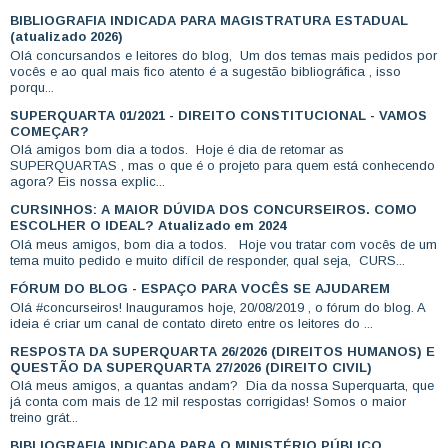
BIBLIOGRAFIA INDICADA PARA MAGISTRATURA ESTADUAL
(atualizado 2026)
Olá concursandos e leitores do blog, Um dos temas mais pedidos por
vocês e ao qual mais fico atento é a sugestão bibliográfica , isso
porqu...
SUPERQUARTA 01/2021 - DIREITO CONSTITUCIONAL - VAMOS
COMEÇAR?
Olá amigos bom dia a todos. Hoje é dia de retomar as
SUPERQUARTAS , mas o que é o projeto para quem está conhecendo
agora? Eis nossa explic...
CURSINHOS: A MAIOR DÚVIDA DOS CONCURSEIROS. COMO
ESCOLHER O IDEAL? Atualizado em 2024
Olá meus amigos, bom dia a todos. Hoje vou tratar com vocês de um
tema muito pedido e muito difícil de responder, qual seja, CURS...
FÓRUM DO BLOG - ESPAÇO PARA VOCÊS SE AJUDAREM
Olá #concurseiros! Inauguramos hoje, 20/08/2019 , o fórum do blog. A
ideia é criar um canal de contato direto entre os leitores do ...
RESPOSTA DA SUPERQUARTA 26/2026 (DIREITOS HUMANOS) E
QUESTÃO DA SUPERQUARTA 27/2026 (DIREITO CIVIL)
Olá meus amigos, a quantas andam? Dia da nossa Superquarta, que
já conta com mais de 12 mil respostas corrigidas! Somos o maior
treino grát...
BIBLIOGRAFIA INDICADA PARA O MINISTÉRIO PÚBLICO