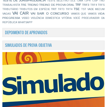
TESTE DE JURISPRUDÊNCIA
TESTE SELETIVO
TJCE
TJMA
TJPR
TJSP
TNU
TRF
TRE
TREINO
TREINO DE PROVA ORAL
TRF3
TRABALHISTA
TRF4
TRFS
TSE
TRT
TRIBUTÁRIO
TRIBUTOS EM ESPÉCIE
TRT3
TRT4
TST
VADE MECUM
VAI CAIR
VAI SAIR O CONCURSO
VIDA
VAGAS
VAMOS QUE VAMOS
PREGRESSA
VIDEO
VIOLÊNCIA DOMÉSTICA
VITÓRIA
VOCÊ PROCURADOR DA
REPÚBLICA
WHATSAPP
DEPOIMENTO DE APROVADOS
SIMULADOS DE PROVA OBJETIVA