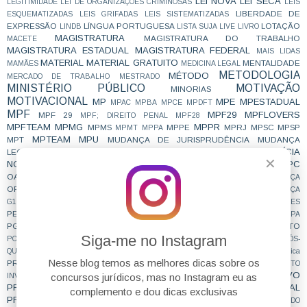
LEI NOVA
LEI SECA
LEGITIMIDADE
LEI DE ORGANIZAÇÕES CRIMINOSAS
LEIS
LIBERDADE DE
ESQUEMATIZADAS
LEIS GRIFADAS
LEIS SISTEMATIZADAS
EXPRESSÃO
LÍNGUA PORTUGUESA
LOTAÇÃO
LINDB
LISTA SUJA
LIVE
LIVRO
MAGISTRATURA
MAGISTRATURA DO TRABALHO
MACETE
MAGISTRATURA ESTADUAL
MAGISTRATURA FEDERAL
MAIS LIDAS
MATERIAL
MATERIAL GRATUITO
MENTALIDADE
MAMÃES
MEDICINA LEGAL
METODOLOGIA
MÉTODO
MERCADO DE TRABALHO
MESTRADO
MINISTÉRIO PÚBLICO
MOTIVAÇÃO
MINORIAS
MOTIVACIONAL
MP
MPE
MPESTADUAL
MPAC
MPBA
MPCE
MPDFT
MPF
MPF29
MPFLOVERS
MPF 29
MPF; DIREITO PENAL
MPF28
MPFTEAM
MPMG
MPPR
MPMS
MPPE
MPRJ
MPSC
MPSP
MPMT
MPPA
MPTEAM
MPU
MPT
MUDANÇA DE JURISPRUDÊNCIA
MUDANÇA
NOTÍCIA
LEGISLATIVA
NCPC
NÃO CAI DESPENCA
NON REFOULEMENT
✕
NOTÍCIADECONCURSO
NOVAS SÚMULAS
NOVIDADE
NOVO CPC
OAB
OAB; CONCURSO; MOTIVAÇÃO;
OBJETIVA
OFICIAL DE JUSTIÇA
ORGANIZAÇÃO
PATRIMÔNIO PÚBLICO
PEÇA
PC
PC/SP
PCDF
PCPR
PEÇA
PEÇA PROCESSUAL
PEGADINHA DE PROVA
G1
PENAL
PENALIDADES
PFN
PGE
PESQUISA
PESSOA COM DEFICIÊNCIA
pgdf
pge-sp
PGEMS
PGEPA
PGF
PGM
PGEPR
PGESP
PLANEJAMENTO
PGERN
PGMCURITIBA
PIC
Siga-me no Instagram
PÓS-GRADUAÇÃO
PODER DE POLÍCIA
POER PÚBLICO
POLICIA CIVIL
PÓS-
POSTAGENS EMÍLIO
QUESTIONAMENTO
POSSE
prática jurídica
Nesse blog temos as melhores dicas sobre os
PRINCÍPIOS
PREPARAÇÃO
PREVIDENCIÁRIO
PROCEDIMENTO
PROCESSO COLETIVO
PROCESSO CIVIL
concursos jurídicos, mas no Instagram eu as
INVESTIGATÓRIO CRIMINAL
PROCESSO PENAL
PROCESSUAL PENAL
PROCESSO TRIBUTÁRIO
complemento e dou dicas exclusivas
PROCURADOR
PROCURADOR DA REPÚBLICA
PROCURADOR DO