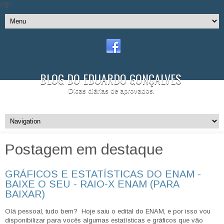
//]]>
BLOG DO EDUARDO GONÇALVES
Dicas diárias de aprovados.
Postagem em destaque
GRÁFICOS E ESTATÍSTICAS DO ENAM -
BAIXE O SEU - RAIO-X ENAM (PARA
BAIXAR)
Olá pessoal, tudo bem? Hoje saiu o edital do ENAM, e por isso vou
disponibilizar para vocês algumas estatísticas e gráficos que vão