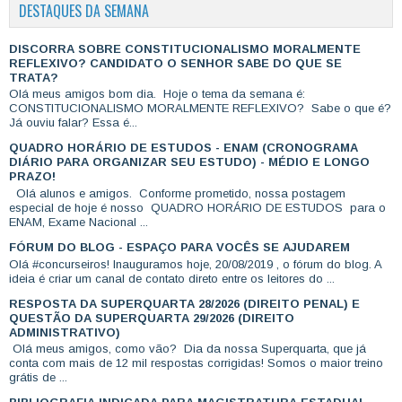
DESTAQUES DA SEMANA
DISCORRA SOBRE CONSTITUCIONALISMO MORALMENTE
REFLEXIVO? CANDIDATO O SENHOR SABE DO QUE SE
TRATA?
Olá meus amigos bom dia. Hoje o tema da semana é:
CONSTITUCIONALISMO MORALMENTE REFLEXIVO? Sabe o que é?
Já ouviu falar? Essa é...
QUADRO HORÁRIO DE ESTUDOS - ENAM (CRONOGRAMA
DIÁRIO PARA ORGANIZAR SEU ESTUDO) - MÉDIO E LONGO
PRAZO!
Olá alunos e amigos. Conforme prometido, nossa postagem
especial de hoje é nosso QUADRO HORÁRIO DE ESTUDOS para o
ENAM, Exame Nacional ...
FÓRUM DO BLOG - ESPAÇO PARA VOCÊS SE AJUDAREM
Olá #concurseiros! Inauguramos hoje, 20/08/2019 , o fórum do blog. A
ideia é criar um canal de contato direto entre os leitores do ...
RESPOSTA DA SUPERQUARTA 28/2026 (DIREITO PENAL) E
QUESTÃO DA SUPERQUARTA 29/2026 (DIREITO
ADMINISTRATIVO)
Olá meus amigos, como vão? Dia da nossa Superquarta, que já
conta com mais de 12 mil respostas corrigidas! Somos o maior treino
grátis de ...