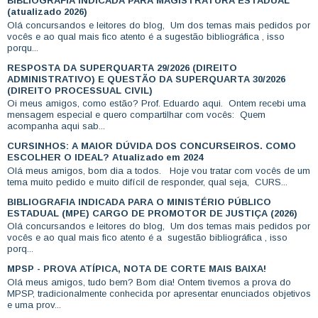
BIBLIOGRAFIA INDICADA PARA MAGISTRATURA ESTADUAL
(atualizado 2026)
Olá concursandos e leitores do blog, Um dos temas mais pedidos por
vocês e ao qual mais fico atento é a sugestão bibliográfica , isso
porqu...
RESPOSTA DA SUPERQUARTA 29/2026 (DIREITO
ADMINISTRATIVO) E QUESTÃO DA SUPERQUARTA 30/2026
(DIREITO PROCESSUAL CIVIL)
Oi meus amigos, como estão? Prof. Eduardo aqui. Ontem recebi uma
mensagem especial e quero compartilhar com vocês: Quem
acompanha aqui sab...
CURSINHOS: A MAIOR DÚVIDA DOS CONCURSEIROS. COMO
ESCOLHER O IDEAL? Atualizado em 2024
Olá meus amigos, bom dia a todos. Hoje vou tratar com vocês de um
tema muito pedido e muito difícil de responder, qual seja, CURS...
BIBLIOGRAFIA INDICADA PARA O MINISTÉRIO PÚBLICO
ESTADUAL (MPE) CARGO DE PROMOTOR DE JUSTIÇA (2026)
Olá concursandos e leitores do blog, Um dos temas mais pedidos por
vocês e ao qual mais fico atento é a sugestão bibliográfica , isso
porq...
MPSP - PROVA ATÍPICA, NOTA DE CORTE MAIS BAIXA!
Olá meus amigos, tudo bem? Bom dia! Ontem tivemos a prova do
MPSP, tradicionalmente conhecida por apresentar enunciados objetivos
e uma prov...