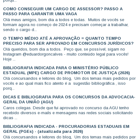
porqu...
COMO CONSEGUIR UM CARGO DE ASSESSOR? PASSO A
PASSO PARA GARANTIR UMA VAGA
Olá meus amigos, bom dia a todos e todas. Muitos de vocês se
formam agora no começo de 2024 e precisam começar a trabalhar,
sendo o cargo d...
O TEMPO MÉDIO ATÉ A APROVAÇÃO = QUANTO TEMPO
PRECISO PARA SER APROVADO EM CONCURSOS JURÍDICOS?
Olá queridos, bom dia a todos. Peço que, se possível, sigam no
Instagram @eduardorgoncalves - muito conteúdo legal para vocês!
Hoje ...
BIBLIOGRAFIA INDICADA PARA O MINISTÉRIO PÚBLICO
ESTADUAL (MPE) CARGO DE PROMOTOR DE JUSTIÇA (2026)
Olá concursandos e leitores do blog, Um dos temas mais pedidos por
vocês e ao qual mais fico atento é a sugestão bibliográfica , isso
porq...
DICAS E BIBLIOGRAFIA PARA OS CONCURSOS DA ADVOCACIA-
GERAL DA UNIÃO (AGU)
Caros colegas. Desde que fui aprovado no concurso da AGU tenho
recebido diversos e-mails e mensagens nas redes sociais solicitando
dicas ...
BIBLIOGRAFIA INDICADA - PROCURADORIAS ESTADUAIS EM
GERAL (PGEs) - (atualizada para 2026)
Olá concursandos e leitores do blog, Um dos temas mais pedidos por