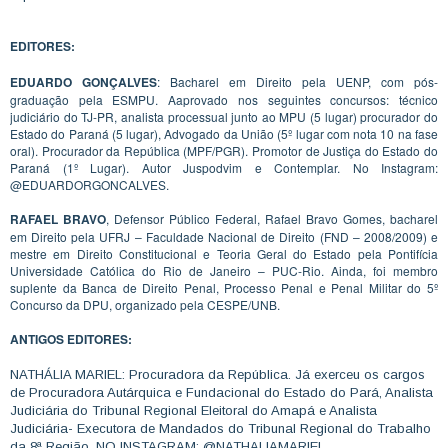
EDITORES:
EDUARDO GONÇALVES
: Bacharel em Direito pela UENP, com pós-
graduação pela ESMPU. Aaprovado nos seguintes concursos: técnico
judiciário do TJ-PR, analista processual junto ao MPU (5 lugar) procurador do
Estado do Paraná (5 lugar), Advogado da União (5º lugar com nota 10 na fase
oral). Procurador da República (MPF/PGR). Promotor de Justiça do Estado do
Paraná (1º Lugar). Autor Juspodvim e Contemplar. No Instagram:
@EDUARDORGONCALVES.
RAFAEL BRAVO
, Defensor Público Federal, Rafael Bravo Gomes, bacharel
em Direito pela UFRJ – Faculdade Nacional de Direito (FND – 2008/2009) e
mestre em Direito Constitucional e Teoria Geral do Estado pela Pontifícia
Universidade Católica do Rio de Janeiro – PUC-Rio. Ainda, foi membro
suplente da Banca de Direito Penal, Processo Penal e Penal Militar do 5º
Concurso da DPU, organizado pela CESPE/UNB.
ANTIGOS EDITORES:
NATHÁLIA MARIEL: Procuradora da República. Já exerceu os cargos
de Procuradora Autárquica e Fundacional do Estado do Pará, Analista
Judiciária do Tribunal Regional Eleitoral do Amapá e Analista
Judiciária- Executora de Mandados do Tribunal Regional do Trabalho
da 8ª Região. NO INSTAGRAM: @NATHALIAMARIEL.