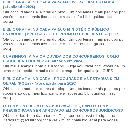
BIBLIOGRAFIA INDICADA PARA MAGISTRATURA ESTADUAL
(atualizado 2026)
Olá concursandos e leitores do blog, Um dos temas mais pedidos por
vocês e ao qual mais fico atento é a sugestão bibliográfica , isso
porqu...
BIBLIOGRAFIA INDICADA PARA O MINISTÉRIO PÚBLICO
ESTADUAL (MPE) CARGO DE PROMOTOR DE JUSTIÇA (2026)
Olá concursandos e leitores do blog, Um dos temas mais pedidos por
vocês e ao qual mais fico atento é a sugestão bibliográfica , isso
porq...
CURSINHOS: A MAIOR DÚVIDA DOS CONCURSEIROS. COMO
ESCOLHER O IDEAL? Atualizado em 2024
Olá meus amigos, bom dia a todos. Hoje vou tratar com vocês de um
tema muito pedido e muito difícil de responder, qual seja, CURS...
BIBLIOGRAFIA INDICADA - PROCURADORIAS ESTADUAIS EM
GERAL (PGEs) - (atualizada para 2026)
Olá concursandos e leitores do blog, Um dos temas mais pedidos por
vocês e ao qual mais fico atento é a sugestão bibliográfica , isso
porq...
O TEMPO MÉDIO ATÉ A APROVAÇÃO = QUANTO TEMPO
PRECISO PARA SER APROVADO EM CONCURSOS JURÍDICOS?
Olá queridos, bom dia a todos. Peço que, se possível, sigam no
Instagram @eduardorgoncalves - muito conteúdo legal para vocês!
Hoje ...