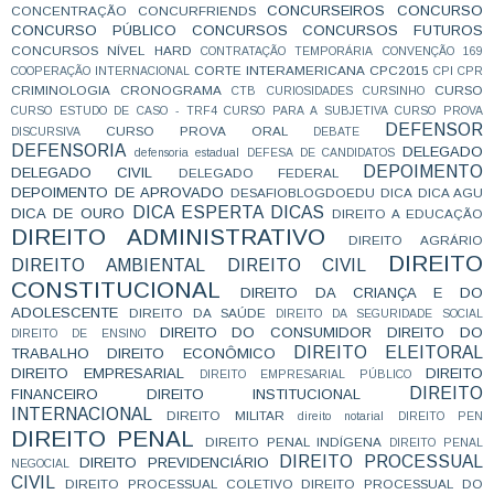
CONCURSEIROS
CONCURSO
CONCENTRAÇÃO
CONCURFRIENDS
CONCURSO PÚBLICO
CONCURSOS
CONCURSOS FUTUROS
CONCURSOS NÍVEL HARD
CONTRATAÇÃO TEMPORÁRIA
CONVENÇÃO 169
CORTE INTERAMERICANA
CPC2015
COOPERAÇÃO INTERNACIONAL
CPI
CPR
CRIMINOLOGIA
CRONOGRAMA
CURSO
CTB
CURIOSIDADES
CURSINHO
CURSO ESTUDO DE CASO - TRF4
CURSO PARA A SUBJETIVA
CURSO PROVA
DEFENSOR
CURSO PROVA ORAL
DISCURSIVA
DEBATE
DEFENSORIA
DELEGADO
defensoria estadual
DEFESA DE CANDIDATOS
DEPOIMENTO
DELEGADO CIVIL
DELEGADO FEDERAL
DEPOIMENTO DE APROVADO
DESAFIOBLOGDOEDU
DICA
DICA AGU
DICA ESPERTA
DICAS
DICA DE OURO
DIREITO A EDUCAÇÃO
DIREITO ADMINISTRATIVO
DIREITO AGRÁRIO
DIREITO
DIREITO AMBIENTAL
DIREITO CIVIL
CONSTITUCIONAL
DIREITO DA CRIANÇA E DO
ADOLESCENTE
DIREITO DA SAÚDE
DIREITO DA SEGURIDADE SOCIAL
DIREITO DO CONSUMIDOR
DIREITO DO
DIREITO DE ENSINO
DIREITO ELEITORAL
TRABALHO
DIREITO ECONÔMICO
DIREITO EMPRESARIAL
DIREITO
DIREITO EMPRESARIAL PÚBLICO
DIREITO
FINANCEIRO
DIREITO INSTITUCIONAL
INTERNACIONAL
DIREITO MILITAR
direito notarial
DIREITO PEN
DIREITO PENAL
DIREITO PENAL INDÍGENA
DIREITO PENAL
DIREITO PROCESSUAL
DIREITO PREVIDENCIÁRIO
NEGOCIAL
CIVIL
DIREITO PROCESSUAL COLETIVO
DIREITO PROCESSUAL DO