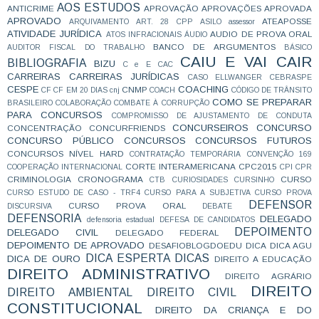
AOS ESTUDOS
ANTICRIME
APROVAÇÃO
APROVAÇÕES
APROVADA
APROVADO
ATEAPOSSE
ARQUIVAMENTO
ART. 28 CPP
ASILO
assessor
ATIVIDADE JURÍDICA
AUDIO DE PROVA ORAL
ATOS INFRACIONAIS
ÁUDIO
BANCO DE ARGUMENTOS
AUDITOR FISCAL DO TRABALHO
BÁSICO
CAIU E VAI CAIR
BIBLIOGRAFIA
BIZU
C e E
CAC
CARREIRAS
CARREIRAS JURÍDICAS
CASO ELLWANGER
CEBRASPE
CESPE
COACHING
CNMP
CF
CF EM 20 DIAS
cnj
COACH
CÓDIGO DE TRÂNSITO
COMO SE PREPARAR
BRASILEIRO
COLABORAÇÃO
COMBATE À CORRUPÇÃO
PARA CONCURSOS
COMPROMISSO DE AJUSTAMENTO DE CONDUTA
CONCURSEIROS
CONCURSO
CONCENTRAÇÃO
CONCURFRIENDS
CONCURSO PÚBLICO
CONCURSOS
CONCURSOS FUTUROS
CONCURSOS NÍVEL HARD
CONTRATAÇÃO TEMPORÁRIA
CONVENÇÃO 169
CORTE INTERAMERICANA
CPC2015
COOPERAÇÃO INTERNACIONAL
CPI
CPR
CRIMINOLOGIA
CRONOGRAMA
CURSO
CTB
CURIOSIDADES
CURSINHO
CURSO ESTUDO DE CASO - TRF4
CURSO PARA A SUBJETIVA
CURSO PROVA
DEFENSOR
CURSO PROVA ORAL
DISCURSIVA
DEBATE
DEFENSORIA
DELEGADO
defensoria estadual
DEFESA DE CANDIDATOS
DEPOIMENTO
DELEGADO CIVIL
DELEGADO FEDERAL
DEPOIMENTO DE APROVADO
DESAFIOBLOGDOEDU
DICA
DICA AGU
DICA ESPERTA
DICAS
DICA DE OURO
DIREITO A EDUCAÇÃO
DIREITO ADMINISTRATIVO
DIREITO AGRÁRIO
DIREITO
DIREITO AMBIENTAL
DIREITO CIVIL
CONSTITUCIONAL
DIREITO DA CRIANÇA E DO