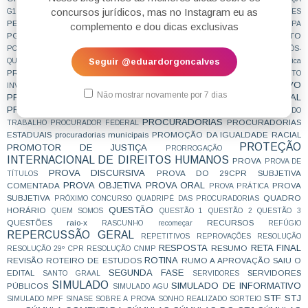
PEÇA PROCESSUAL
PEGADINHA DE PROVA
concursos jurídicos, mas no Instagram eu as
G1
PENAL
PENALIDADES
PFN
PGE
PESQUISA
PESSOA COM DEFICIÊNCIA
pgdf
pge-sp
PGEMS
PGEPA
complemento e dou dicas exclusivas
PGF
PGM
PGEPR
PGESP
PLANEJAMENTO
PGERN
PGMCURITIBA
PIC
PÓS-GRADUAÇÃO
PODER DE POLÍCIA
POER PÚBLICO
POLICIA CIVIL
PÓS-
POSTAGENS EMÍLIO
Seguir @eduardorgoncalves
QUESTIONAMENTO
POSSE
prática jurídica
PRINCÍPIOS
PREPARAÇÃO
PREVIDENCIÁRIO
PROCEDIMENTO
PROCESSO COLETIVO
PROCESSO CIVIL
INVESTIGATÓRIO CRIMINAL
Não mostrar novamente por 7 dias
PROCESSO PENAL
PROCESSUAL PENAL
PROCESSO TRIBUTÁRIO
PROCURADOR
PROCURADOR DA REPÚBLICA
PROCURADOR DO
PROCURADORIAS
PROCURADORIAS
TRABALHO
PROCURADOR FEDERAL
ESTADUAIS
procuradorias municipais
PROMOÇÃO DA IGUALDADE RACIAL
PROTEÇÃO
PROMOTOR DE JUSTIÇA
PRORROGAÇÃO
INTERNACIONAL DE DIREITOS HUMANOS
PROVA
PROVA DE
PROVA DISCURSIVA
PROVA DO 29CPR SUBJETIVA
TÍTULOS
PROVA OBJETIVA
PROVA ORAL
COMENTADA
PROVA
PROVA PRÁTICA
SUBJETIVA
QUADRO
PRÓXIMO CONCURSO
QUADRIPÉ DAS PROCURADORIAS
QUESTÃO
HORÁRIO
QUEM SOMOS
QUESTÃO 1
QUESTÃO 2
QUESTÃO 3
QUESTÕES
raio-x
RECURSOS
RASCUNHO
recomeçar
REFÚGIO
REPERCUSSÃO GERAL
REPETITIVOS
REPROVAÇÕES
RESOLUÇÃO
RESPOSTA
RETA FINAL
RESUMO
RESOLUÇÃO 29º CPR
RESOLUÇÃO CNMP
ROTINA
REVISÃO
ROTEIRO DE ESTUDOS
RUMO A APROVAÇÃO
SAIU O
SEGUNDA FASE
EDITAL
SERVIDORES
SANTO GRAAL
SERVIDORES
SIMULADO
SIMULADO DE INFORMATIVO
PÚBLICOS
SIMULADO AGU
STF
STJ
SIMULADO MPF
SINASE
SOBRE A PROVA
SONHO REALIZADO
SORTEIO