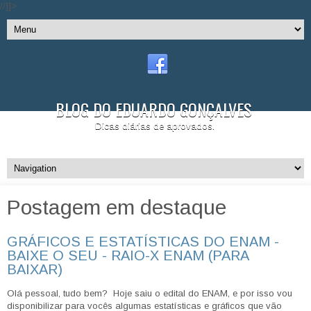
//]]>
BLOG DO EDUARDO GONÇALVES
Dicas diárias de aprovados.
Postagem em destaque
GRÁFICOS E ESTATÍSTICAS DO ENAM -
BAIXE O SEU - RAIO-X ENAM (PARA
BAIXAR)
Olá pessoal, tudo bem? Hoje saiu o edital do ENAM, e por isso vou
disponibilizar para vocês algumas estatísticas e gráficos que vão