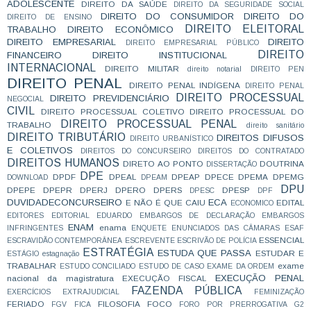
ADOLESCENTE
DIREITO DA SAÚDE
DIREITO DA SEGURIDADE SOCIAL
DIREITO DO CONSUMIDOR
DIREITO DO
DIREITO DE ENSINO
DIREITO ELEITORAL
TRABALHO
DIREITO ECONÔMICO
DIREITO EMPRESARIAL
DIREITO
DIREITO EMPRESARIAL PÚBLICO
DIREITO
FINANCEIRO
DIREITO INSTITUCIONAL
INTERNACIONAL
DIREITO MILITAR
direito notarial
DIREITO PEN
DIREITO PENAL
DIREITO PENAL INDÍGENA
DIREITO PENAL
DIREITO PROCESSUAL
DIREITO PREVIDENCIÁRIO
NEGOCIAL
CIVIL
DIREITO PROCESSUAL COLETIVO
DIREITO PROCESSUAL DO
DIREITO PROCESSUAL PENAL
TRABALHO
direito sanitário
DIREITO TRIBUTÁRIO
DIREITOS DIFUSOS
DIREITO URBANÍSTICO
E COLETIVOS
DIREITOS DO CONCURSEIRO
DIREITOS DO CONTRATADO
DIREITOS HUMANOS
DIRETO AO PONTO
DOUTRINA
DISSERTAÇÃO
DPE
DPDF
DPEAL
DPEAP
DPECE
DPEMA
DPEMG
DOWNLOAD
DPEAM
DPU
DPEPE
DPEPR
DPERJ
DPERO
DPERS
DPESP
DPESC
DPF
DUVIDADECONCURSEIRO
ECA
E NÃO É QUE CAIU
EDITAL
ECONOMICO
EDITORES
EDITORIAL
EDUARDO
EMBARGOS DE DECLARAÇÃO
EMBARGOS
ENAM
enama
INFRINGENTES
ENQUETE
ENUNCIADOS DAS CÂMARAS
ESAF
ESSENCIAL
ESCRAVIDÃO CONTEMPORÂNEA
ESCREVENTE
ESCRIVÃO DE POLÍCIA
ESTRATÉGIA
ESTUDA QUE PASSA
ESTUDAR E
ESTÁGIO
estagnação
TRABALHAR
exame
ESTUDO CONCILIADO
ESTUDO DE CASO
EXAME DA ORDEM
EXECUÇÃO PENAL
nacional da magistratura
EXECUÇÃO FISCAL
FAZENDA PÚBLICA
EXERCÍCIOS
EXTRAJUDICIAL
FEMINIZAÇÃO
FERIADO
FILOSOFIA
FOCO
FGV
FICA
FORO POR PRERROGATIVA
G2