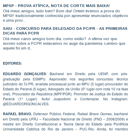
MPSP - PROVA ATÍPICA, NOTA DE CORTE MAIS BAIXA!
Olá meus amigos, tudo bem? Bom dia! Ontem tivemos a prova do
MPSP, tradicionalmente conhecida por apresentar enunciados objetivos
e uma prov...
SAIU - CONCURSO PARA DELEGADO DA PC/PR - AS PRIMEIRAS
DICAS PARA PCPR
Olá meus caros amigos bom dia, como estão? A última vez que
escrevi sobre a PCPR estávamos no auge da pandemia. Lembro que
aquele foi um d...
EDITORES:
EDUARDO GONÇALVES
: Bacharel em Direito pela UENP, com pós-
graduação pela ESMPU. Aaprovado nos seguintes concursos: técnico
judiciário do TJ-PR, analista processual junto ao MPU (5 lugar) procurador do
Estado do Paraná (5 lugar), Advogado da União (5º lugar com nota 10 na fase
oral). Procurador da República (MPF/PGR). Promotor de Justiça do Estado do
Paraná (1º Lugar). Autor Juspodvim e Contemplar. No Instagram:
@EDUARDORGONCALVES.
RAFAEL BRAVO
, Defensor Público Federal, Rafael Bravo Gomes, bacharel
em Direito pela UFRJ – Faculdade Nacional de Direito (FND – 2008/2009) e
mestre em Direito Constitucional e Teoria Geral do Estado pela Pontifícia
Universidade Católica do Rio de Janeiro – PUC-Rio. Ainda, foi membro