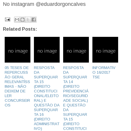
No instagram @eduardorgoncalves
Related Posts:
05 TESES DE
RESPOSTA
RESPOSTA
INFORMATIV
REPERCUSS
DA
DA
O 16/2017
ÃO GERAL
SUPERQUAR
SUPERQUAR
TSE
RELEVANTÍSS
TA 15
TA 14
IMAS - NÃO
(DIREITO
(DIREITO
DEIXEM DE
CONSTITUCI
PREVIDENCIÁ
LER
ONAL/ELEITO
RIO/SEGURID
CONCURSEIR
RAL) E
ADE SOCIAL)
OS
QUESTÃO DA
E QUESTÃO
SUPERQUAR
DA
TA 16
SUPERQUAR
(DIREITO
TA 15
ADMINISTRAT
(DIREITO
IVO)
CONSTITUCI