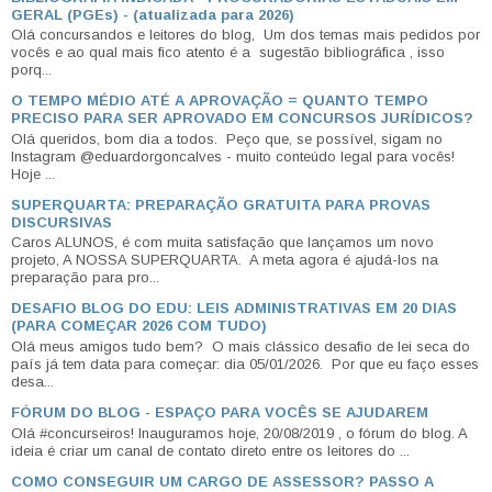
GERAL (PGEs) - (atualizada para 2026)
Olá concursandos e leitores do blog, Um dos temas mais pedidos por
vocês e ao qual mais fico atento é a sugestão bibliográfica , isso
porq...
O TEMPO MÉDIO ATÉ A APROVAÇÃO = QUANTO TEMPO
PRECISO PARA SER APROVADO EM CONCURSOS JURÍDICOS?
Olá queridos, bom dia a todos. Peço que, se possível, sigam no
Instagram @eduardorgoncalves - muito conteúdo legal para vocês!
Hoje ...
SUPERQUARTA: PREPARAÇÃO GRATUITA PARA PROVAS
DISCURSIVAS
Caros ALUNOS, é com muita satisfação que lançamos um novo
projeto, A NOSSA SUPERQUARTA. A meta agora é ajudá-los na
preparação para pro...
DESAFIO BLOG DO EDU: LEIS ADMINISTRATIVAS EM 20 DIAS
(PARA COMEÇAR 2026 COM TUDO)
Olá meus amigos tudo bem? O mais clássico desafio de lei seca do
país já tem data para começar: dia 05/01/2026. Por que eu faço esses
desa...
FÓRUM DO BLOG - ESPAÇO PARA VOCÊS SE AJUDAREM
Olá #concurseiros! Inauguramos hoje, 20/08/2019 , o fórum do blog. A
ideia é criar um canal de contato direto entre os leitores do ...
COMO CONSEGUIR UM CARGO DE ASSESSOR? PASSO A