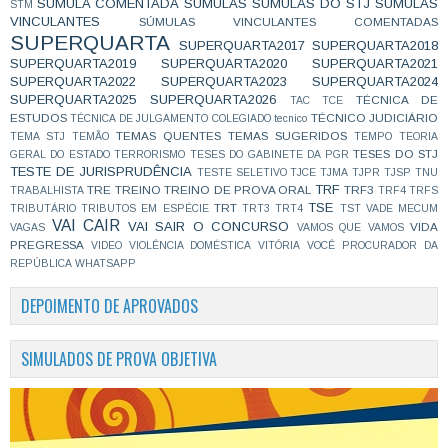
SÚMULA COMENTADA
SÚMULAS
SÚMULAS DO STJ
SÚMULAS
STM
VINCULANTES
SÚMULAS VINCULANTES COMENTADAS
SUPERQUARTA
SUPERQUARTA2017
SUPERQUARTA2018
SUPERQUARTA2019
SUPERQUARTA2020
SUPERQUARTA2021
SUPERQUARTA2022
SUPERQUARTA2023
SUPERQUARTA2024
SUPERQUARTA2025
SUPERQUARTA2026
TÉCNICA DE
TAC
TCE
ESTUDOS
TÉCNICO JUDICIÁRIO
TÉCNICA DE JULGAMENTO COLEGIADO
tecnico
TEMAS QUENTES
TEMAS SUGERIDOS
TEMA STJ
TEMÃO
TEMPO
TEORIA
TESES DO STJ
GERAL DO ESTADO
TERRORISMO
TESES DO GABINETE DA PGR
TESTE DE JURISPRUDÊNCIA
TESTE SELETIVO
TJCE
TJMA
TJPR
TJSP
TNU
TRF
TRE
TREINO
TREINO DE PROVA ORAL
TRF3
TRABALHISTA
TRF4
TRFS
TSE
TRT
TRIBUTÁRIO
TRIBUTOS EM ESPÉCIE
TRT3
TRT4
TST
VADE MECUM
VAI CAIR
VAI SAIR O CONCURSO
VIDA
VAGAS
VAMOS QUE VAMOS
PREGRESSA
VIDEO
VIOLÊNCIA DOMÉSTICA
VITÓRIA
VOCÊ PROCURADOR DA
REPÚBLICA
WHATSAPP
DEPOIMENTO DE APROVADOS
SIMULADOS DE PROVA OBJETIVA