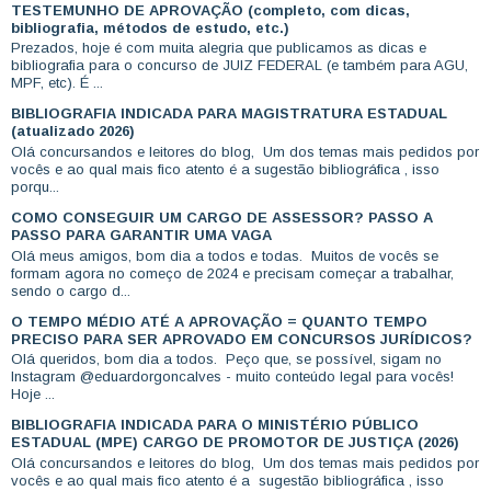
TESTEMUNHO DE APROVAÇÃO (completo, com dicas,
bibliografia, métodos de estudo, etc.)
Prezados, hoje é com muita alegria que publicamos as dicas e
bibliografia para o concurso de JUIZ FEDERAL (e também para AGU,
MPF, etc). É ...
BIBLIOGRAFIA INDICADA PARA MAGISTRATURA ESTADUAL
(atualizado 2026)
Olá concursandos e leitores do blog, Um dos temas mais pedidos por
vocês e ao qual mais fico atento é a sugestão bibliográfica , isso
porqu...
COMO CONSEGUIR UM CARGO DE ASSESSOR? PASSO A
PASSO PARA GARANTIR UMA VAGA
Olá meus amigos, bom dia a todos e todas. Muitos de vocês se
formam agora no começo de 2024 e precisam começar a trabalhar,
sendo o cargo d...
O TEMPO MÉDIO ATÉ A APROVAÇÃO = QUANTO TEMPO
PRECISO PARA SER APROVADO EM CONCURSOS JURÍDICOS?
Olá queridos, bom dia a todos. Peço que, se possível, sigam no
Instagram @eduardorgoncalves - muito conteúdo legal para vocês!
Hoje ...
BIBLIOGRAFIA INDICADA PARA O MINISTÉRIO PÚBLICO
ESTADUAL (MPE) CARGO DE PROMOTOR DE JUSTIÇA (2026)
Olá concursandos e leitores do blog, Um dos temas mais pedidos por
vocês e ao qual mais fico atento é a sugestão bibliográfica , isso