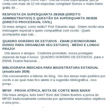
conta com mais de 12 mil respostas corrigidas! Somos o maior treino
grátis de ...
RESPOSTA DA SUPERQUARTA 29/2026 (DIREITO
ADMINISTRATIVO) E QUESTÃO DA SUPERQUARTA 30/2026
(DIREITO PROCESSUAL CIVIL)
Oi meus amigos, como estão? Prof. Eduardo aqui. Ontem recebi uma
mensagem especial e quero compartilhar com vocês: Quem
acompanha aqui sab...
QUADRO HORÁRIO DE ESTUDOS - ENAM (CRONOGRAMA
DIÁRIO PARA ORGANIZAR SEU ESTUDO) - MÉDIO E LONGO
PRAZO!
Olá alunos e amigos. Conforme prometido, nossa postagem
especial de hoje é nosso QUADRO HORÁRIO DE ESTUDOS para o
ENAM, Exame Nacional ...
BIBLIOGRAFIA INDICADA PARA MAGISTRATURA ESTADUAL
(atualizado 2026)
Olá concursandos e leitores do blog, Um dos temas mais pedidos por
vocês e ao qual mais fico atento é a sugestão bibliográfica , isso
porqu...
MPSP - PROVA ATÍPICA, NOTA DE CORTE MAIS BAIXA!
Olá meus amigos, tudo bem? Bom dia! Ontem tivemos a prova do
MPSP, tradicionalmente conhecida por apresentar enunciados objetivos
e uma prov...