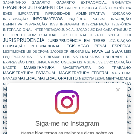
GABARITO
GABARITO EXTRAOFICIAL
GABARITANDO
GRAMÁTICA
GRANDES JULGAMENTOS
GUS
GRUPO 1
GRUPO 4
HUMANÍSTICA
IMPROBIDADE ADMINISTRATIVA
INDICAÇÃO
IDADE
IMPORTANTE
INFORMATIVOS
INFORMAÇÃO
INSCRIÇÃO
INQUÉRITO POLICIAL
DEFINITIVA
INSPIRAÇÃO
INSS
INSTAGRAM
INTERCEPTAÇÃO TELEFÔNICA
INTERNACIONAL
JUIZ
INTERPRETAÇÃO
JUDICIALIZAÇÃO
JUIZ DAS GARANTIAS
DE DIREITO
JUIZ ESTADUAL
JUIZ FEDERAL
JUIZADO ESPECIAL
JURI
JURISPRUDENCIA
JURISPRUDÊNCIA EM TESES
LEGISLAÇÃO
LEGISLAÇÃO PENAL ESPECIAL
LEGISLAÇÃO INTERNACIONAL
LEI NOVA
LEI SECA
LEGITIMIDADE
LEI DE ORGANIZAÇÕES CRIMINOSAS
LEIS
LIBERDADE DE
ESQUEMATIZADAS
LEIS GRIFADAS
LEIS SISTEMATIZADAS
EXPRESSÃO
LÍNGUA PORTUGUESA
LOTAÇÃO
LINDB
LISTA SUJA
LIVE
LIVRO
MAGISTRATURA
MAGISTRATURA DO TRABALHO
MACETE
MAGISTRATURA ESTADUAL
MAGISTRATURA FEDERAL
MAIS LIDAS
MATERIAL
MATERIAL GRATUITO
MENTALIDADE
MAMÃES
MEDICINA LEGAL
METODOLOGIA
MÉTODO
MERCADO DE TRABALHO
MESTRADO
✕
MINISTÉRIO PÚBLICO
MOTIVAÇÃO
MINORIAS
MOTIVACIONAL
MP
MPE
MPESTADUAL
MPAC
MPBA
MPCE
MPDFT
MPF
MPF29
MPFLOVERS
MPF 29
MPF; DIREITO PENAL
MPF28
MPFTEAM
MPMG
MPPR
MPMS
MPPE
MPRJ
MPSC
MPSP
MPMT
MPPA
MPTEAM
MPU
MPT
MUDANÇA DE JURISPRUDÊNCIA
MUDANÇA
NOTÍCIA
LEGISLATIVA
NCPC
NÃO CAI DESPENCA
NON REFOULEMENT
Siga-me no Instagram
NOTÍCIADECONCURSO
NOVAS SÚMULAS
NOVIDADE
NOVO CPC
OAB
OAB; CONCURSO; MOTIVAÇÃO;
OBJETIVA
OFICIAL DE JUSTIÇA
Nesse blog temos as melhores dicas sobre os
ORGANIZAÇÃO
PATRIMÔNIO PÚBLICO
PEÇA
PC
PC/SP
PCDF
PCPR
PEÇA