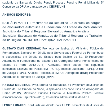
suplente da Banca de Direito Penal, Processo Penal e Penal Militar do 5º
Concurso da DPU, organizado pela CESPE/UNB.
ANTIGOS EDITORES:
NATHÁLIA MARIEL: Procuradora da República. Já exerceu os cargos
de Procuradora Autárquica e Fundacional do Estado do Pará, Analista
Judiciária do Tribunal Regional Eleitoral do Amapá e Analista
Judiciária- Executora de Mandados do Tribunal Regional do Trabalho
da 8ª Região. NO INSTAGRAM: @NATHALIAMARIEL.
GUSTAVO DIAS KERSHAW,
Promotor de Justiça do Ministério Púbico de
Pernambuco. Bacharel em Direito pela Universidade Federal de Pernambuco
e especialista em Direito do Estado pela Estácio de Sá. Ex-Procurador
Autárquico e Fundacional do Estado e Ex-Corregedor-Geral Penitenciário do
Estado do Pará (2012-2018). Aprovado, entre outros, nos seguintes
concursos: Escrivão de Polícia civil (PCPE), Técnico Judiciário (TJPE), Oficial
de Justiça (TJPE), Analista Processual (MPU), Advogado (BNB) Procurador
Autárquico e Promotor de Justiça (MPPE).
HAYSSA MEDEIROS
, Procuradora da República, ex-Promotora de Justiça do
Estado do Rio Grande do Norte, já aprovada nos concursos de Advogado da
União (2012), Ministério Público Estadual e Ministério Público Federal
(Procurador da República-2015), ex-técnica administrativa do MPU.
LENIZE LUNARDI
, graduada em direito pela UFGD, promotora de Justiça do