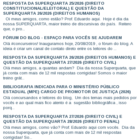
RESPOSTA DA SUPERQUARTA 25/2026 (DIREITO
CONSTITUCIONAL/ELEITORAL) E QUESTÃO DA
SUPERQUARTA 26/2026 (DIREITOS HUMANOS)
Oi meus amigos, como estão? Prof. Eduardo aqui. Hoje é dia da
nossa SUPERQUARTA, maior treino de discursivas do país. Reitero
que, o pro...
FÓRUM DO BLOG - ESPAÇO PARA VOCÊS SE AJUDAREM
Olá #concurseiros! Inauguramos hoje, 20/08/2019 , o fórum do blog. A
ideia é criar um canal de contato direto entre os leitores do ...
RESPOSTA DA SUPERQUARTA 26/2026 (DIREITOS HUMANOS) E
QUESTÃO DA SUPERQUARTA 27/2026 (DIREITO CIVIL)
Olá meus amigos, a quantas andam? Dia da nossa Superquarta, que
já conta com mais de 12 mil respostas corrigidas! Somos o maior
treino grát...
BIBLIOGRAFIA INDICADA PARA O MINISTÉRIO PÚBLICO
ESTADUAL (MPE) CARGO DE PROMOTOR DE JUSTIÇA (2026)
Olá concursandos e leitores do blog, Um dos temas mais pedidos por
vocês e ao qual mais fico atento é a sugestão bibliográfica , isso
porq...
RESPOSTA DA SUPERQUARTA 27/2026 (DIREITO CIVIL) E
QUESTÃO DA SUPERQUARTA 28/2026 (DIREITO PENAL)
Olá meus amigos, como vão? Prof. Eduardo aqui com vocês. Dia da
nossa Superquarta, que já conta com mais de 12 mil respostas
corrigidas! So...