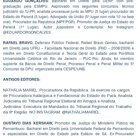
EDUARDO GONÇALVES
: Bacharel em Direito pela UENP, com pós-
graduação pela ESMPU. Aaprovado nos seguintes concursos: técnico
judiciário do TJ-PR, analista processual junto ao MPU (5 lugar) procurador do
Estado do Paraná (5 lugar), Advogado da União (5º lugar com nota 10 na fase
oral). Procurador da República (MPF/PGR). Promotor de Justiça do Estado do
Paraná (1º Lugar). Autor Juspodvim e Contemplar. No Instagram:
@EDUARDORGONCALVES.
RAFAEL BRAVO
, Defensor Público Federal, Rafael Bravo Gomes, bacharel
em Direito pela UFRJ – Faculdade Nacional de Direito (FND – 2008/2009) e
mestre em Direito Constitucional e Teoria Geral do Estado pela Pontifícia
Universidade Católica do Rio de Janeiro – PUC-Rio. Ainda, foi membro
suplente da Banca de Direito Penal, Processo Penal e Penal Militar do 5º
Concurso da DPU, organizado pela CESPE/UNB.
ANTIGOS EDITORES:
NATHÁLIA MARIEL: Procuradora da República. Já exerceu os cargos
de Procuradora Autárquica e Fundacional do Estado do Pará, Analista
Judiciária do Tribunal Regional Eleitoral do Amapá e Analista
Judiciária- Executora de Mandados do Tribunal Regional do Trabalho
da 8ª Região. NO INSTAGRAM: @NATHALIAMARIEL.
GUSTAVO DIAS KERSHAW,
Promotor de Justiça do Ministério Púbico de
Pernambuco. Bacharel em Direito pela Universidade Federal de Pernambuco
e especialista em Direito do Estado pela Estácio de Sá. Ex-Procurador