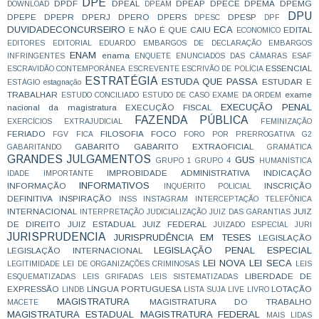
DPE
DPDF
DPEAL
DPEAP
DPECE
DPEMA
DPEMG
DOWNLOAD
DPEAM
DPU
DPEPE
DPEPR
DPERJ
DPERO
DPERS
DPESP
DPESC
DPF
DUVIDADECONCURSEIRO
ECA
E NÃO É QUE CAIU
EDITAL
ECONOMICO
EDITORES
EDITORIAL
EDUARDO
EMBARGOS DE DECLARAÇÃO
EMBARGOS
ENAM
enama
INFRINGENTES
ENQUETE
ENUNCIADOS DAS CÂMARAS
ESAF
ESSENCIAL
ESCRAVIDÃO CONTEMPORÂNEA
ESCREVENTE
ESCRIVÃO DE POLÍCIA
ESTRATÉGIA
ESTUDA QUE PASSA
ESTUDAR E
ESTÁGIO
estagnação
TRABALHAR
exame
ESTUDO CONCILIADO
ESTUDO DE CASO
EXAME DA ORDEM
EXECUÇÃO PENAL
nacional da magistratura
EXECUÇÃO FISCAL
FAZENDA PÚBLICA
EXERCÍCIOS
EXTRAJUDICIAL
FEMINIZAÇÃO
FERIADO
FILOSOFIA
FOCO
FGV
FICA
FORO POR PRERROGATIVA
G2
GABARITO
GABARITO EXTRAOFICIAL
GABARITANDO
GRAMÁTICA
GRANDES JULGAMENTOS
GUS
GRUPO 1
GRUPO 4
HUMANÍSTICA
IMPROBIDADE ADMINISTRATIVA
INDICAÇÃO
IDADE
IMPORTANTE
INFORMATIVOS
INFORMAÇÃO
INSCRIÇÃO
INQUÉRITO POLICIAL
DEFINITIVA
INSPIRAÇÃO
INSS
INSTAGRAM
INTERCEPTAÇÃO TELEFÔNICA
INTERNACIONAL
JUIZ
INTERPRETAÇÃO
JUDICIALIZAÇÃO
JUIZ DAS GARANTIAS
DE DIREITO
JUIZ ESTADUAL
JUIZ FEDERAL
JUIZADO ESPECIAL
JURI
JURISPRUDENCIA
JURISPRUDÊNCIA EM TESES
LEGISLAÇÃO
LEGISLAÇÃO PENAL ESPECIAL
LEGISLAÇÃO INTERNACIONAL
LEI NOVA
LEI SECA
LEGITIMIDADE
LEI DE ORGANIZAÇÕES CRIMINOSAS
LEIS
LIBERDADE DE
ESQUEMATIZADAS
LEIS GRIFADAS
LEIS SISTEMATIZADAS
EXPRESSÃO
LÍNGUA PORTUGUESA
LOTAÇÃO
LINDB
LISTA SUJA
LIVE
LIVRO
MAGISTRATURA
MAGISTRATURA DO TRABALHO
MACETE
MAGISTRATURA ESTADUAL
MAGISTRATURA FEDERAL
MAIS LIDAS