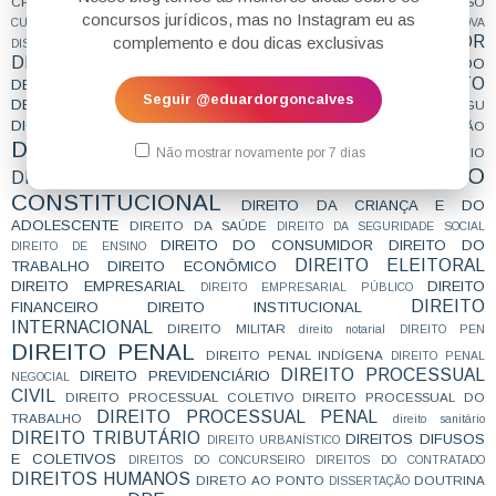
CRIMINOLOGIA
CRONOGRAMA
CURSO
CTB
CURIOSIDADES
CURSINHO
concursos jurídicos, mas no Instagram eu as
CURSO ESTUDO DE CASO - TRF4
CURSO PARA A SUBJETIVA
CURSO PROVA
DEFENSOR
complemento e dou dicas exclusivas
CURSO PROVA ORAL
DISCURSIVA
DEBATE
DEFENSORIA
DELEGADO
defensoria estadual
DEFESA DE CANDIDATOS
DEPOIMENTO
DELEGADO CIVIL
DELEGADO FEDERAL
Seguir @eduardorgoncalves
DEPOIMENTO DE APROVADO
DESAFIOBLOGDOEDU
DICA
DICA AGU
DICA ESPERTA
DICAS
DICA DE OURO
DIREITO A EDUCAÇÃO
DIREITO ADMINISTRATIVO
Não mostrar novamente por 7 dias
DIREITO AGRÁRIO
DIREITO
DIREITO AMBIENTAL
DIREITO CIVIL
CONSTITUCIONAL
DIREITO DA CRIANÇA E DO
ADOLESCENTE
DIREITO DA SAÚDE
DIREITO DA SEGURIDADE SOCIAL
DIREITO DO CONSUMIDOR
DIREITO DO
DIREITO DE ENSINO
DIREITO ELEITORAL
TRABALHO
DIREITO ECONÔMICO
DIREITO EMPRESARIAL
DIREITO
DIREITO EMPRESARIAL PÚBLICO
DIREITO
FINANCEIRO
DIREITO INSTITUCIONAL
INTERNACIONAL
DIREITO MILITAR
direito notarial
DIREITO PEN
DIREITO PENAL
DIREITO PENAL INDÍGENA
DIREITO PENAL
DIREITO PROCESSUAL
DIREITO PREVIDENCIÁRIO
NEGOCIAL
CIVIL
DIREITO PROCESSUAL COLETIVO
DIREITO PROCESSUAL DO
DIREITO PROCESSUAL PENAL
TRABALHO
direito sanitário
DIREITO TRIBUTÁRIO
DIREITOS DIFUSOS
DIREITO URBANÍSTICO
E COLETIVOS
DIREITOS DO CONCURSEIRO
DIREITOS DO CONTRATADO
DIREITOS HUMANOS
DIRETO AO PONTO
DOUTRINA
DISSERTAÇÃO