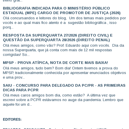
treino grát...
BIBLIOGRAFIA INDICADA PARA O MINISTÉRIO PÚBLICO
ESTADUAL (MPE) CARGO DE PROMOTOR DE JUSTIÇA (2026)
Olá concursandos e leitores do blog, Um dos temas mais pedidos por
vocês e ao qual mais fico atento é a sugestão bibliográfica , isso
porq...
RESPOSTA DA SUPERQUARTA 27/2026 (DIREITO CIVIL) E
QUESTÃO DA SUPERQUARTA 28/2026 (DIREITO PENAL)
Olá meus amigos, como vão? Prof. Eduardo aqui com vocês. Dia da
nossa Superquarta, que já conta com mais de 12 mil respostas
corrigidas! So...
MPSP - PROVA ATÍPICA, NOTA DE CORTE MAIS BAIXA!
Olá meus amigos, tudo bem? Bom dia! Ontem tivemos a prova do
MPSP, tradicionalmente conhecida por apresentar enunciados objetivos
e uma prov...
SAIU - CONCURSO PARA DELEGADO DA PC/PR - AS PRIMEIRAS
DICAS PARA PCPR
Olá meus caros amigos bom dia, como estão? A última vez que
escrevi sobre a PCPR estávamos no auge da pandemia. Lembro que
aquele foi um d...
EDITORES: