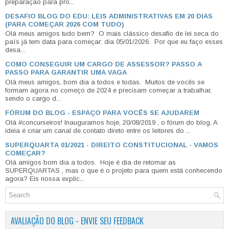
preparação para pro...
DESAFIO BLOG DO EDU: LEIS ADMINISTRATIVAS EM 20 DIAS
(PARA COMEÇAR 2026 COM TUDO)
Olá meus amigos tudo bem? O mais clássico desafio de lei seca do
país já tem data para começar: dia 05/01/2026. Por que eu faço esses
desa...
COMO CONSEGUIR UM CARGO DE ASSESSOR? PASSO A
PASSO PARA GARANTIR UMA VAGA
Olá meus amigos, bom dia a todos e todas. Muitos de vocês se
formam agora no começo de 2024 e precisam começar a trabalhar,
sendo o cargo d...
FÓRUM DO BLOG - ESPAÇO PARA VOCÊS SE AJUDAREM
Olá #concurseiros! Inauguramos hoje, 20/08/2019 , o fórum do blog. A
ideia é criar um canal de contato direto entre os leitores do ...
SUPERQUARTA 01/2021 - DIREITO CONSTITUCIONAL - VAMOS
COMEÇAR?
Olá amigos bom dia a todos. Hoje é dia de retomar as
SUPERQUARTAS , mas o que é o projeto para quem está conhecendo
agora? Eis nossa explic...
AVALIAÇÃO DO BLOG - ENVIE SEU FEEDBACK