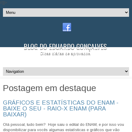
//]]>
BLOG DO EDUARDO GONÇALVES
Dicas diárias de aprovados.
Postagem em destaque
GRÁFICOS E ESTATÍSTICAS DO ENAM -
BAIXE O SEU - RAIO-X ENAM (PARA
BAIXAR)
Olá pessoal, tudo bem? Hoje saiu o edital do ENAM, e por isso vou
disponibilizar para vocês algumas estatísticas e gráficos que vão