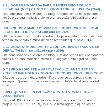
BIBLIOGRAFIA INDICADA PARA O MINISTÉRIO PÚBLICO
ESTADUAL (MPE) CARGO DE PROMOTOR DE JUSTIÇA (2026)
Olá concursandos e leitores do blog, Um dos temas mais pedidos por
vocês e ao qual mais fico atento é a sugestão bibliográfica , isso
porq...
CURSINHOS: A MAIOR DÚVIDA DOS CONCURSEIROS. COMO
ESCOLHER O IDEAL? Atualizado em 2024
Olá meus amigos, bom dia a todos. Hoje vou tratar com vocês de um
tema muito pedido e muito difícil de responder, qual seja, CURS...
BIBLIOGRAFIA INDICADA - PROCURADORIAS ESTADUAIS EM
GERAL (PGEs) - (atualizada para 2026)
Olá concursandos e leitores do blog, Um dos temas mais pedidos por
vocês e ao qual mais fico atento é a sugestão bibliográfica , isso
porq...
O TEMPO MÉDIO ATÉ A APROVAÇÃO = QUANTO TEMPO
PRECISO PARA SER APROVADO EM CONCURSOS JURÍDICOS?
Olá queridos, bom dia a todos. Peço que, se possível, sigam no
Instagram @eduardorgoncalves - muito conteúdo legal para vocês!
Hoje ...
SUPERQUARTA: PREPARAÇÃO GRATUITA PARA PROVAS
DISCURSIVAS
Caros ALUNOS, é com muita satisfação que lançamos um novo
projeto, A NOSSA SUPERQUARTA. A meta agora é ajudá-los na