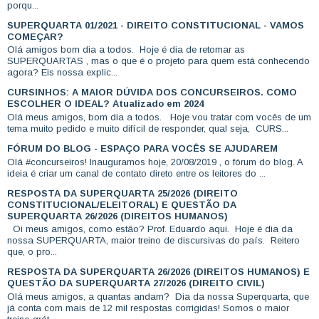
porqu...
SUPERQUARTA 01/2021 - DIREITO CONSTITUCIONAL - VAMOS
COMEÇAR?
Olá amigos bom dia a todos. Hoje é dia de retomar as
SUPERQUARTAS , mas o que é o projeto para quem está conhecendo
agora? Eis nossa explic...
CURSINHOS: A MAIOR DÚVIDA DOS CONCURSEIROS. COMO
ESCOLHER O IDEAL? Atualizado em 2024
Olá meus amigos, bom dia a todos. Hoje vou tratar com vocês de um
tema muito pedido e muito difícil de responder, qual seja, CURS...
FÓRUM DO BLOG - ESPAÇO PARA VOCÊS SE AJUDAREM
Olá #concurseiros! Inauguramos hoje, 20/08/2019 , o fórum do blog. A
ideia é criar um canal de contato direto entre os leitores do ...
RESPOSTA DA SUPERQUARTA 25/2026 (DIREITO
CONSTITUCIONAL/ELEITORAL) E QUESTÃO DA
SUPERQUARTA 26/2026 (DIREITOS HUMANOS)
Oi meus amigos, como estão? Prof. Eduardo aqui. Hoje é dia da
nossa SUPERQUARTA, maior treino de discursivas do país. Reitero
que, o pro...
RESPOSTA DA SUPERQUARTA 26/2026 (DIREITOS HUMANOS) E
QUESTÃO DA SUPERQUARTA 27/2026 (DIREITO CIVIL)
Olá meus amigos, a quantas andam? Dia da nossa Superquarta, que
já conta com mais de 12 mil respostas corrigidas! Somos o maior