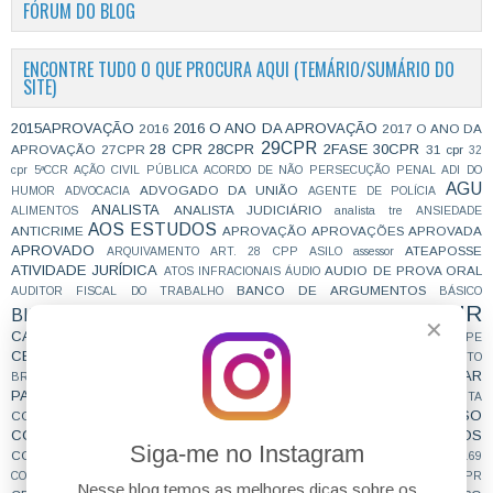
FÓRUM DO BLOG
ENCONTRE TUDO O QUE PROCURA AQUI (TEMÁRIO/SUMÁRIO DO
SITE)
2015APROVAÇÃO
2016 O ANO DA APROVAÇÃO
2016
2017 O ANO DA
29CPR
28 CPR
28CPR
2FASE
30CPR
APROVAÇÃO
27CPR
31 cpr
32
cpr
5ªCCR
AÇÃO CIVIL PÚBLICA
ACORDO DE NÃO PERSECUÇÃO PENAL
ADI DO
AGU
ADVOGADO DA UNIÃO
HUMOR
ADVOCACIA
AGENTE DE POLÍCIA
ANALISTA
ANALISTA JUDICIÁRIO
ALIMENTOS
analista tre
ANSIEDADE
AOS ESTUDOS
ANTICRIME
APROVAÇÃO
APROVAÇÕES
APROVADA
APROVADO
ATEAPOSSE
ARQUIVAMENTO
ART. 28 CPP
ASILO
assessor
ATIVIDADE JURÍDICA
AUDIO DE PROVA ORAL
ATOS INFRACIONAIS
ÁUDIO
BANCO DE ARGUMENTOS
AUDITOR FISCAL DO TRABALHO
BÁSICO
CAIU E VAI CAIR
BIBLIOGRAFIA
BIZU
C e E
CAC
✕
CARREIRAS
CARREIRAS JURÍDICAS
CASO ELLWANGER
CEBRASPE
CESPE
COACHING
CNMP
CF
CF EM 20 DIAS
cnj
COACH
CÓDIGO DE TRÂNSITO
COMO SE PREPARAR
BRASILEIRO
COLABORAÇÃO
COMBATE À CORRUPÇÃO
PARA CONCURSOS
COMPROMISSO DE AJUSTAMENTO DE CONDUTA
CONCURSEIROS
CONCURSO
CONCENTRAÇÃO
CONCURFRIENDS
CONCURSO PÚBLICO
CONCURSOS
CONCURSOS FUTUROS
Siga-me no Instagram
CONCURSOS NÍVEL HARD
CONTRATAÇÃO TEMPORÁRIA
CONVENÇÃO 169
CORTE INTERAMERICANA
CPC2015
COOPERAÇÃO INTERNACIONAL
CPI
CPR
Nesse blog temos as melhores dicas sobre os