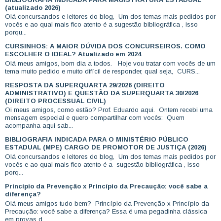
(atualizado 2026)
Olá concursandos e leitores do blog, Um dos temas mais pedidos por
vocês e ao qual mais fico atento é a sugestão bibliográfica , isso
porqu...
CURSINHOS: A MAIOR DÚVIDA DOS CONCURSEIROS. COMO
ESCOLHER O IDEAL? Atualizado em 2024
Olá meus amigos, bom dia a todos. Hoje vou tratar com vocês de um
tema muito pedido e muito difícil de responder, qual seja, CURS...
RESPOSTA DA SUPERQUARTA 29/2026 (DIREITO
ADMINISTRATIVO) E QUESTÃO DA SUPERQUARTA 30/2026
(DIREITO PROCESSUAL CIVIL)
Oi meus amigos, como estão? Prof. Eduardo aqui. Ontem recebi uma
mensagem especial e quero compartilhar com vocês: Quem
acompanha aqui sab...
BIBLIOGRAFIA INDICADA PARA O MINISTÉRIO PÚBLICO
ESTADUAL (MPE) CARGO DE PROMOTOR DE JUSTIÇA (2026)
Olá concursandos e leitores do blog, Um dos temas mais pedidos por
vocês e ao qual mais fico atento é a sugestão bibliográfica , isso
porq...
Princípio da Prevenção x Princípio da Precaução: você sabe a
diferença?
Olá meus amigos tudo bem? Princípio da Prevenção x Princípio da
Precaução: você sabe a diferença? Essa é uma pegadinha clássica
em provas d...