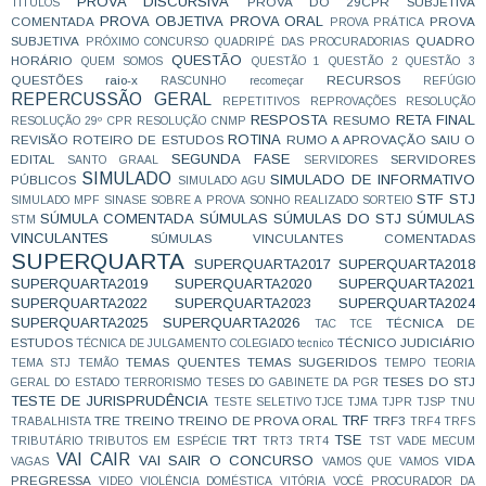
PROVA DISCURSIVA
PROVA DO 29CPR SUBJETIVA
TÍTULOS
PROVA OBJETIVA
PROVA ORAL
COMENTADA
PROVA
PROVA PRÁTICA
SUBJETIVA
QUADRO
PRÓXIMO CONCURSO
QUADRIPÉ DAS PROCURADORIAS
QUESTÃO
HORÁRIO
QUEM SOMOS
QUESTÃO 1
QUESTÃO 2
QUESTÃO 3
QUESTÕES
raio-x
RECURSOS
RASCUNHO
recomeçar
REFÚGIO
REPERCUSSÃO GERAL
REPETITIVOS
REPROVAÇÕES
RESOLUÇÃO
RESPOSTA
RETA FINAL
RESUMO
RESOLUÇÃO 29º CPR
RESOLUÇÃO CNMP
ROTINA
REVISÃO
ROTEIRO DE ESTUDOS
RUMO A APROVAÇÃO
SAIU O
SEGUNDA FASE
EDITAL
SERVIDORES
SANTO GRAAL
SERVIDORES
SIMULADO
SIMULADO DE INFORMATIVO
PÚBLICOS
SIMULADO AGU
STF
STJ
SIMULADO MPF
SINASE
SOBRE A PROVA
SONHO REALIZADO
SORTEIO
SÚMULA COMENTADA
SÚMULAS
SÚMULAS DO STJ
SÚMULAS
STM
VINCULANTES
SÚMULAS VINCULANTES COMENTADAS
SUPERQUARTA
SUPERQUARTA2017
SUPERQUARTA2018
SUPERQUARTA2019
SUPERQUARTA2020
SUPERQUARTA2021
SUPERQUARTA2022
SUPERQUARTA2023
SUPERQUARTA2024
SUPERQUARTA2025
SUPERQUARTA2026
TÉCNICA DE
TAC
TCE
ESTUDOS
TÉCNICO JUDICIÁRIO
TÉCNICA DE JULGAMENTO COLEGIADO
tecnico
TEMAS QUENTES
TEMAS SUGERIDOS
TEMA STJ
TEMÃO
TEMPO
TEORIA
TESES DO STJ
GERAL DO ESTADO
TERRORISMO
TESES DO GABINETE DA PGR
TESTE DE JURISPRUDÊNCIA
TESTE SELETIVO
TJCE
TJMA
TJPR
TJSP
TNU
TRF
TRE
TREINO
TREINO DE PROVA ORAL
TRF3
TRABALHISTA
TRF4
TRFS
TSE
TRT
TRIBUTÁRIO
TRIBUTOS EM ESPÉCIE
TRT3
TRT4
TST
VADE MECUM
VAI CAIR
VAI SAIR O CONCURSO
VIDA
VAGAS
VAMOS QUE VAMOS
PREGRESSA
VIDEO
VIOLÊNCIA DOMÉSTICA
VITÓRIA
VOCÊ PROCURADOR DA