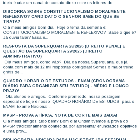
ideia é criar um canal de contato direto entre os leitores do ...
DISCORRA SOBRE CONSTITUCIONALISMO MORALMENTE
REFLEXIVO? CANDIDATO O SENHOR SABE DO QUE SE
TRATA?
Olá meus amigos bom dia. Hoje o tema da semana é:
CONSTITUCIONALISMO MORALMENTE REFLEXIVO? Sabe o que é?
Já ouviu falar? Essa é...
RESPOSTA DA SUPERQUARTA 28/2026 (DIREITO PENAL) E
QUESTÃO DA SUPERQUARTA 29/2026 (DIREITO
ADMINISTRATIVO)
Olá meus amigos, como vão? Dia da nossa Superquarta, que já
conta com mais de 12 mil respostas corrigidas! Somos o maior treino
grátis de ...
QUADRO HORÁRIO DE ESTUDOS - ENAM (CRONOGRAMA
DIÁRIO PARA ORGANIZAR SEU ESTUDO) - MÉDIO E LONGO
PRAZO!
Olá alunos e amigos. Conforme prometido, nossa postagem
especial de hoje é nosso QUADRO HORÁRIO DE ESTUDOS para o
ENAM, Exame Nacional ...
MPSP - PROVA ATÍPICA, NOTA DE CORTE MAIS BAIXA!
Olá meus amigos, tudo bem? Bom dia! Ontem tivemos a prova do
MPSP, tradicionalmente conhecida por apresentar enunciados objetivos
e uma prov...
BIBLIOGRAFIA INDICADA PARA MAGISTRATURA ESTADUAL