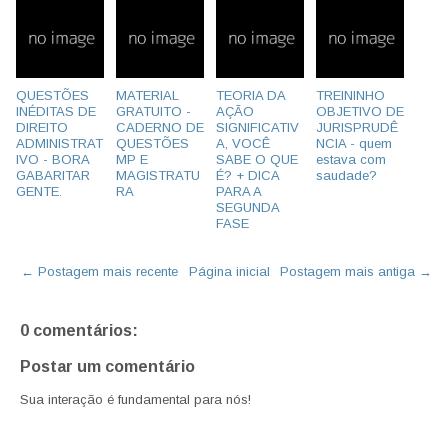
QUESTÕES
MATERIAL
TEORIA DA
TREININHO
INÉDITAS DE
GRATUITO -
AÇÃO
OBJETIVO DE
DIREITO
CADERNO DE
SIGNIFICATIV
JURISPRUDÊ
ADMINISTRAT
QUESTÕES
A, VOCÊ
NCIA - quem
IVO - BORA
MP E
SABE O QUE
estava com
GABARITAR
MAGISTRATU
É? + DICA
saudade?
GENTE.
RA
PARA A
SEGUNDA
FASE
← Postagem mais recente
Página inicial
Postagem mais antiga →
0 comentários:
Postar um comentário
Sua interação é fundamental para nós!