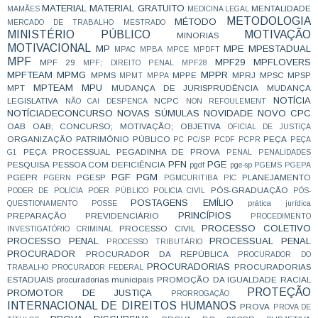
MATERIAL
MATERIAL GRATUITO
MENTALIDADE
MAMÃES
MEDICINA LEGAL
METODOLOGIA
MÉTODO
MERCADO DE TRABALHO
MESTRADO
MINISTÉRIO PÚBLICO
MOTIVAÇÃO
MINORIAS
MOTIVACIONAL
MP
MPE
MPESTADUAL
MPAC
MPBA
MPCE
MPDFT
MPF
MPF29
MPFLOVERS
MPF 29
MPF; DIREITO PENAL
MPF28
MPFTEAM
MPMG
MPPR
MPMS
MPPE
MPRJ
MPSC
MPSP
MPMT
MPPA
MPTEAM
MPU
MPT
MUDANÇA DE JURISPRUDÊNCIA
MUDANÇA
NOTÍCIA
LEGISLATIVA
NCPC
NÃO CAI DESPENCA
NON REFOULEMENT
NOTÍCIADECONCURSO
NOVAS SÚMULAS
NOVIDADE
NOVO CPC
OAB
OAB; CONCURSO; MOTIVAÇÃO;
OBJETIVA
OFICIAL DE JUSTIÇA
ORGANIZAÇÃO
PATRIMÔNIO PÚBLICO
PEÇA
PC
PC/SP
PCDF
PCPR
PEÇA
PEÇA PROCESSUAL
PEGADINHA DE PROVA
G1
PENAL
PENALIDADES
PFN
PGE
PESQUISA
PESSOA COM DEFICIÊNCIA
pgdf
pge-sp
PGEMS
PGEPA
PGF
PGM
PGEPR
PGESP
PLANEJAMENTO
PGERN
PGMCURITIBA
PIC
PÓS-GRADUAÇÃO
PODER DE POLÍCIA
POER PÚBLICO
POLICIA CIVIL
PÓS-
POSTAGENS EMÍLIO
QUESTIONAMENTO
POSSE
prática jurídica
PRINCÍPIOS
PREPARAÇÃO
PREVIDENCIÁRIO
PROCEDIMENTO
PROCESSO COLETIVO
PROCESSO CIVIL
INVESTIGATÓRIO CRIMINAL
PROCESSO PENAL
PROCESSUAL PENAL
PROCESSO TRIBUTÁRIO
PROCURADOR
PROCURADOR DA REPÚBLICA
PROCURADOR DO
PROCURADORIAS
PROCURADORIAS
TRABALHO
PROCURADOR FEDERAL
ESTADUAIS
procuradorias municipais
PROMOÇÃO DA IGUALDADE RACIAL
PROTEÇÃO
PROMOTOR DE JUSTIÇA
PRORROGAÇÃO
INTERNACIONAL DE DIREITOS HUMANOS
PROVA
PROVA DE