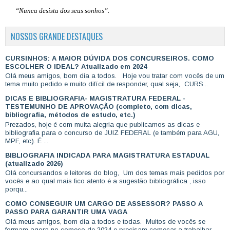
“Nunca desista dos seus sonhos”.
NOSSOS GRANDE DESTAQUES
CURSINHOS: A MAIOR DÚVIDA DOS CONCURSEIROS. COMO
ESCOLHER O IDEAL? Atualizado em 2024
Olá meus amigos, bom dia a todos. Hoje vou tratar com vocês de um
tema muito pedido e muito difícil de responder, qual seja, CURS...
DICAS E BIBLIOGRAFIA- MAGISTRATURA FEDERAL -
TESTEMUNHO DE APROVAÇÃO (completo, com dicas,
bibliografia, métodos de estudo, etc.)
Prezados, hoje é com muita alegria que publicamos as dicas e
bibliografia para o concurso de JUIZ FEDERAL (e também para AGU,
MPF, etc). É ...
BIBLIOGRAFIA INDICADA PARA MAGISTRATURA ESTADUAL
(atualizado 2026)
Olá concursandos e leitores do blog, Um dos temas mais pedidos por
vocês e ao qual mais fico atento é a sugestão bibliográfica , isso
porqu...
COMO CONSEGUIR UM CARGO DE ASSESSOR? PASSO A
PASSO PARA GARANTIR UMA VAGA
Olá meus amigos, bom dia a todos e todas. Muitos de vocês se
formam agora no começo de 2024 e precisam começar a trabalhar,