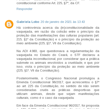
constitucional conforme Art. 225, §7°, da CF.
Responder
Gabriela Lobo
20 de janeiro de 2021 às 13:43
Há controvérsia acerca da (in)constitucionalidade da
vaquejada, em razão da colisão entre o princípio da
proteção das manifestações das culturas populares (art.
215, §1º da Constituição) e o princípio da proteção ao
meio ambiente (225, §1º, VII da Constituição).
Na ADI 4.983, que questionava a regulamentação da
vaquejada no Estado do Ceará, o STF declarou a
vaquejada inconstitucional, por considerar que a prática
submete os animais envolvidos a crueldade, e que, por
isso, viola o princípio da proteção ao meio ambiente
(225, §1º, VII da Constituição).
Posteriormente, o Congresso Nacional promulgou a
Emenda Constitucional 96/2017, que acrescentou o §7º
ao art. 225 da Constituição, no sentido de não serem
consideradas cruéis as práticas desportivas que
utilizam animais, desde que sejam manifestações
culturais, como é o caso da vaquejada.
Em face da Emenda Constitucional 96/2017, foi proposta