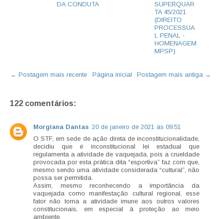
DA CONDUTA
SUPERQUAR
TA 45/2021
(DIREITO
PROCESSUA
L PENAL -
HOMENAGEM
MPSP)
← Postagem mais recente
Página inicial
Postagem mais antiga →
122 comentários:
Morgiana Dantas
20 de janeiro de 2021 às 09:51
O STF, em sede de ação direta de inconstitucionalidade,
decidiu que é inconstitucional lei estadual que
regulamenta a atividade de vaquejada, pois a crueldade
provocada por esta prática dita “esportiva” faz com que,
mesmo sendo uma atividade considerada “cultural”, não
possa ser permitida.
Assim, mesmo reconhecendo a importância da
vaquejada como manifestação cultural regional, esse
fator não torna a atividade imune aos outros valores
constitucionais, em especial à proteção ao meio
ambiente.