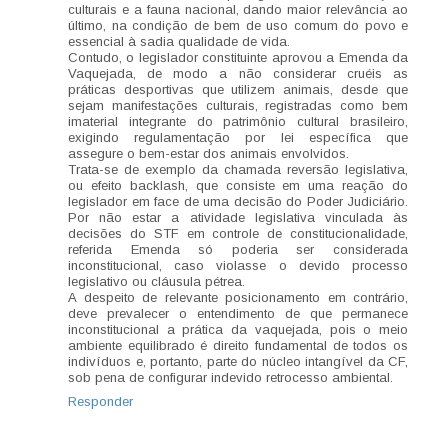
culturais e a fauna nacional, dando maior relevância ao
último, na condição de bem de uso comum do povo e
essencial à sadia qualidade de vida.
Contudo, o legislador constituinte aprovou a Emenda da
Vaquejada, de modo a não considerar cruéis as
práticas desportivas que utilizem animais, desde que
sejam manifestações culturais, registradas como bem
imaterial integrante do patrimônio cultural brasileiro,
exigindo regulamentação por lei específica que
assegure o bem-estar dos animais envolvidos.
Trata-se de exemplo da chamada reversão legislativa,
ou efeito backlash, que consiste em uma reação do
legislador em face de uma decisão do Poder Judiciário.
Por não estar a atividade legislativa vinculada às
decisões do STF em controle de constitucionalidade,
referida Emenda só poderia ser considerada
inconstitucional, caso violasse o devido processo
legislativo ou cláusula pétrea.
A despeito de relevante posicionamento em contrário,
deve prevalecer o entendimento de que permanece
inconstitucional a prática da vaquejada, pois o meio
ambiente equilibrado é direito fundamental de todos os
indivíduos e, portanto, parte do núcleo intangível da CF,
sob pena de configurar indevido retrocesso ambiental.
Responder