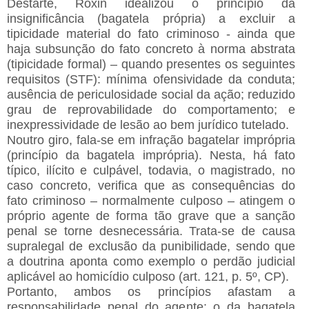
Destarte, Roxin idealizou o princípio da
insignificância (bagatela própria) a excluir a
tipicidade material do fato criminoso - ainda que
haja subsunção do fato concreto à norma abstrata
(tipicidade formal) – quando presentes os seguintes
requisitos (STF): mínima ofensividade da conduta;
ausência de periculosidade social da ação; reduzido
grau de reprovabilidade do comportamento; e
inexpressividade de lesão ao bem jurídico tutelado.
Noutro giro, fala-se em infração bagatelar imprópria
(princípio da bagatela imprópria). Nesta, há fato
típico, ilícito e culpável, todavia, o magistrado, no
caso concreto, verifica que as consequências do
fato criminoso – normalmente culposo – atingem o
próprio agente de forma tão grave que a sanção
penal se torne desnecessária. Trata-se de causa
supralegal de exclusão da punibilidade, sendo que
a doutrina aponta como exemplo o perdão judicial
aplicável ao homicídio culposo (art. 121, p. 5º, CP).
Portanto, ambos os princípios afastam a
responsabilidade penal do agente: o da bagatela