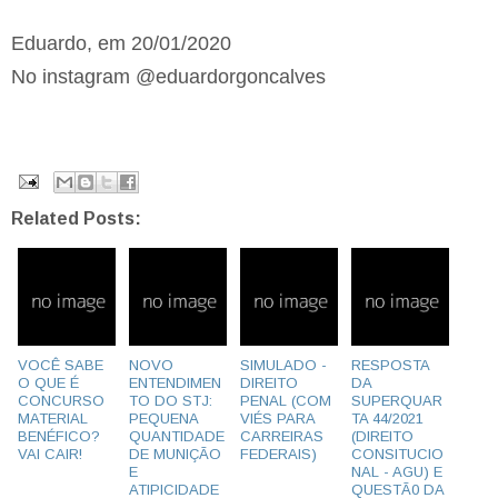
Eduardo, em 20/01/2020
No instagram @eduardorgoncalves
Related Posts:
VOCÊ SABE
NOVO
SIMULADO -
RESPOSTA
O QUE É
ENTENDIMEN
DIREITO
DA
CONCURSO
TO DO STJ:
PENAL (COM
SUPERQUAR
MATERIAL
PEQUENA
VIÉS PARA
TA 44/2021
BENÉFICO?
QUANTIDADE
CARREIRAS
(DIREITO
VAI CAIR!
DE MUNIÇÃO
FEDERAIS)
CONSITUCIO
E
NAL - AGU) E
ATIPICIDADE
QUESTÃ0 DA