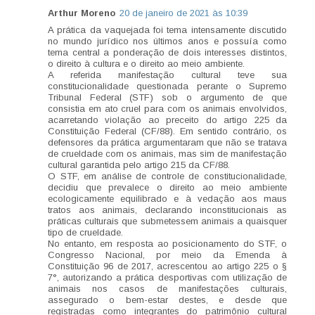
Arthur Moreno
20 de janeiro de 2021 às 10:39
A prática da vaquejada foi tema intensamente discutido
no mundo jurídico nos últimos anos e possuía como
tema central a ponderação de dois interesses distintos,
o direito à cultura e o direito ao meio ambiente.
A referida manifestação cultural teve sua
constitucionalidade questionada perante o Supremo
Tribunal Federal (STF) sob o argumento de que
consistia em ato cruel para com os animais envolvidos,
acarretando violação ao preceito do artigo 225 da
Constituição Federal (CF/88). Em sentido contrário, os
defensores da prática argumentaram que não se tratava
de crueldade com os animais, mas sim de manifestação
cultural garantida pelo artigo 215 da CF/88.
O STF, em análise de controle de constitucionalidade,
decidiu que prevalece o direito ao meio ambiente
ecologicamente equilibrado e à vedação aos maus
tratos aos animais, declarando inconstitucionais as
práticas culturais que submetessem animais a quaisquer
tipo de crueldade.
No entanto, em resposta ao posicionamento do STF, o
Congresso Nacional, por meio da Emenda à
Constituição 96 de 2017, acrescentou ao artigo 225 o §
7°, autorizando a prática desportivas com utilização de
animais nos casos de manifestações culturais,
assegurado o bem-estar destes, e desde que
registradas como integrantes do patrimônio cultural