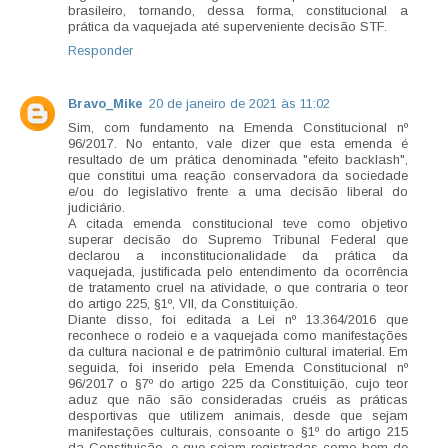
brasileiro, tornando, dessa forma, constitucional a
prática da vaquejada até superveniente decisão STF.
Responder
Bravo_Mike
20 de janeiro de 2021 às 11:02
Sim, com fundamento na Emenda Constitucional nº
96/2017. No entanto, vale dizer que esta emenda é
resultado de um prática denominada "efeito backlash",
que constitui uma reação conservadora da sociedade
e/ou do legislativo frente a uma decisão liberal do
judiciário.
A citada emenda constitucional teve como objetivo
superar decisão do Supremo Tribunal Federal que
declarou a inconstitucionalidade da prática da
vaquejada, justificada pelo entendimento da ocorrência
de tratamento cruel na atividade, o que contraria o teor
do artigo 225, §1º, VII, da Constituição.
Diante disso, foi editada a Lei nº 13.364/2016 que
reconhece o rodeio e a vaquejada como manifestações
da cultura nacional e de patrimônio cultural imaterial. Em
seguida, foi inserido pela Emenda Constitucional nº
96/2017 o §7º do artigo 225 da Constituição, cujo teor
aduz que não são consideradas cruéis as práticas
desportivas que utilizem animais, desde que sejam
manifestações culturais, consoante o §1º do artigo 215
da Constituição, e que sejam registradas como bem de