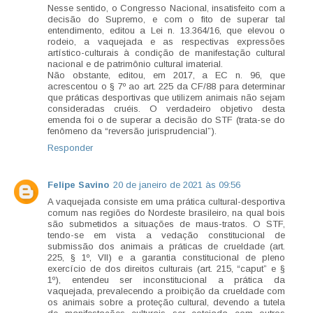
Nesse sentido, o Congresso Nacional, insatisfeito com a
decisão do Supremo, e com o fito de superar tal
entendimento, editou a Lei n. 13.364/16, que elevou o
rodeio, a vaquejada e as respectivas expressões
artístico-culturais à condição de manifestação cultural
nacional e de patrimônio cultural imaterial.
Não obstante, editou, em 2017, a EC n. 96, que
acrescentou o § 7º ao art. 225 da CF/88 para determinar
que práticas desportivas que utilizem animais não sejam
consideradas cruéis. O verdadeiro objetivo desta
emenda foi o de superar a decisão do STF (trata-se do
fenômeno da “reversão jurisprudencial”).
Responder
Felipe Savino
20 de janeiro de 2021 às 09:56
A vaquejada consiste em uma prática cultural-desportiva
comum nas regiões do Nordeste brasileiro, na qual bois
são submetidos a situações de maus-tratos. O STF,
tendo-se em vista a vedação constitucional de
submissão dos animais a práticas de crueldade (art.
225, § 1º, VII) e a garantia constitucional de pleno
exercício de dos direitos culturais (art. 215, “caput” e §
1º), entendeu ser inconstitucional a prática da
vaquejada, prevalecendo a proibição da crueldade com
os animais sobre a proteção cultural, devendo a tutela