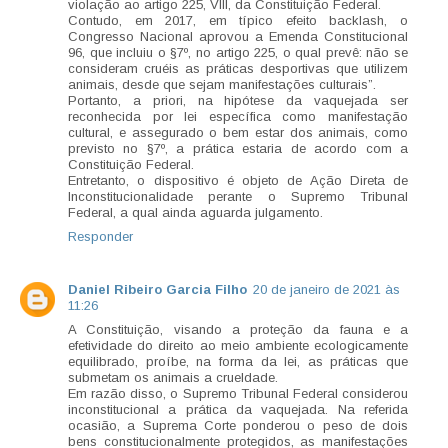
violação ao artigo 225, VIII, da Constituição Federal.
Contudo, em 2017, em típico efeito backlash, o
Congresso Nacional aprovou a Emenda Constitucional
96, que incluiu o §7º, no artigo 225, o qual prevê: não se
consideram cruéis as práticas desportivas que utilizem
animais, desde que sejam manifestações culturais”.
Portanto, a priori, na hipótese da vaquejada ser
reconhecida por lei específica como manifestação
cultural, e assegurado o bem estar dos animais, como
previsto no §7º, a prática estaria de acordo com a
Constituição Federal.
Entretanto, o dispositivo é objeto de Ação Direta de
Inconstitucionalidade perante o Supremo Tribunal
Federal, a qual ainda aguarda julgamento.
Responder
Daniel Ribeiro Garcia Filho
20 de janeiro de 2021 às
11:26
A Constituição, visando a proteção da fauna e a
efetividade do direito ao meio ambiente ecologicamente
equilibrado, proíbe, na forma da lei, as práticas que
submetam os animais a crueldade.
Em razão disso, o Supremo Tribunal Federal considerou
inconstitucional a prática da vaquejada. Na referida
ocasião, a Suprema Corte ponderou o peso de dois
bens constitucionalmente protegidos, as manifestações