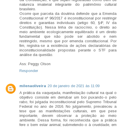
natureza imaterial integrante do patrimônio cultural
brasileiro.
Ocorre que parcela da doutrina defende que a Emenda
Constitucional nº 96/2017 é inconstitucional por restringir
direitos e garantias individuais (artigo 60, §4º, IV da
Constituição). Nessa linha de raciocínio, o direito ao
meio ambiente ecologicamente equilibrado é um direito
fundamental que não pode ser abolido e nem
restringido, mesmo que por emenda constitucional. Por
fim, registra-se a existência de ações declaratórias de
inconstitucionalidade propostas perante o STF para
análise da questão.
Ass: Peggy Olson
Responder
milenaoliveira
20 de janeiro de 2021 às 11:09
A prática da vaquejada, manifestação cultural na qual o
objetivo consiste em derrubar um boi puxando-o pelo
rabo, foi julgada inconstitucional pelo Supremo Tribunal
Federal no ano de 2016. No julgamento, prevaleceu a
tese que as manifestações culturais, em que pese
importante, devem observar a proteção ao meio
ambiente. Dessa forma, foi reconhecida que a prática
fere o bem estar animal, submetendo-o à crueldade, em