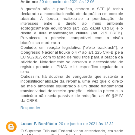
Anônimo
20 de janeiro de 2021 às 12:06
A questão não é pacífica, embora o STF já tenha
declarado a inconstitucionalidade da prática em controle
abstrato. À época, realizou-se a ponderação de
interesses entre o direito ao meio ambiente
ecologicamente equilibrado (art. 225 caput CRFB) e o
direito à livre manifestação cultural (art. 215 CRFB).
Prevaleceu o primeiro, compatível com a visão
biocêntrica moderada.
Contudo, em reação legislativa ("efeito backlash"), o
Congresso Nacional trouxe o §7º ao art. 225 CRFB pela
EC 96/2017, com fixação de requisitos para a prática da
atividade. Notadamente se observa a necessidade de
registro perante o IPHAN e lei específica regulando o
tema.
Outrossim, há doutrina de vanguarda que sustenta a
inconstitucionalidade da reforma, uma vez que o direito
ao meio ambiente equilibrado é um direito fundamental
transindividual de terceira geração - cláusula pétrea cujo
conteúdo não seria passível de redução, art. 60 §4º IV
da CRFB.
Responder
Lucas F. Bonifácio
20 de janeiro de 2021 às 12:32
O Supremo Tribunal Federal vinha entendendo, em sede