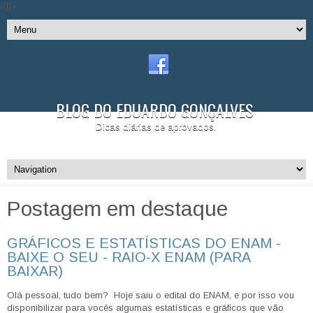
//]]>
BLOG DO EDUARDO GONÇALVES
Dicas diárias de aprovados.
Postagem em destaque
GRÁFICOS E ESTATÍSTICAS DO ENAM -
BAIXE O SEU - RAIO-X ENAM (PARA
BAIXAR)
Olá pessoal, tudo bem? Hoje saiu o edital do ENAM, e por isso vou
disponibilizar para vocês algumas estatísticas e gráficos que vão