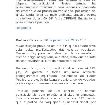
julgá-la inconstitucional. Nestes termos, há
posicionamento doutrinário pela inconstitucionalidade
da emenda, e da prática da vaquejada, por ofensa ao
direito fundamental ao meio ambiente, cláusula pétrea
nos termos do art. 60, §4º, IV da CRFB/88. Entretanto, a
posição não é pacífica.
Responder
Bárbara Carvalho
20 de janeiro de 2021 às 11:51
A Constituição prevê, no art. 215, §1º, que o Estado deve
zelar pelas manifestações das culturas populares.
Desse modo, para os defensores da vaquejada, o
referido artigo asseguraria a prática, visto que se trata
de uma atividade cultural do nordeste brasileiro.
Por outro lado, o texto constitucional, em seu art. 225,
§1º, VII garante a todos um meio ambiente
ecologicamente equilibrado, incumbindo ao Poder
Público a proteção da fauna e da flora, sendo vedadas
práticas que submetam os animais à crueldade.
Trata-se, portanto, de um conflito de normas
constitucionais com relação a direitos fundamentais.
Instado a se manifestar acerca do tema, o STF decidiu
que a prática da vaquejada é inconstitucional, por