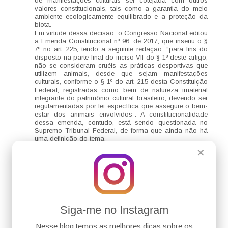
de manifestações culturais ser cotejada com outros
valores constitucionais, tais como a garantia do meio
ambiente ecologicamente equilibrado e a proteção da
biota.
Em virtude dessa decisão, o Congresso Nacional editou
a Emenda Constitucional nº 96, de 2017, que inseriu o §
7º no art. 225, tendo a seguinte redação: “para fins do
disposto na parte final do inciso VII do § 1º deste artigo,
não se consideram cruéis as práticas desportivas que
utilizem animais, desde que sejam manifestações
culturais, conforme o § 1º do art. 215 desta Constituição
Federal, registradas como bem de natureza imaterial
integrante do patrimônio cultural brasileiro, devendo ser
regulamentadas por lei específica que assegure o bem-
estar dos animais envolvidos”. A constitucionalidade
dessa emenda, contudo, está sendo questionada no
Supremo Tribunal Federal, de forma que ainda não há
uma definição do tema.
✕
Responder
Anônimo
20 de janeiro de 2021 às 09:59
A vaquejada é uma prática popular, muito comum no
nordeste brasileiro, que consiste em derrubar o bovino
por meio do desequilíbrio. Em que pese ser uma
Siga-me no Instagram
atividade inserta na cultural local, esta passou a ser
questionada ante uma alegada e notória crueldade para
Nesse blog temos as melhores dicas sobre os