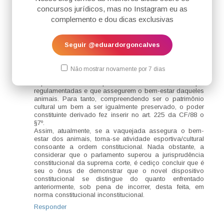
com os animais.
concursos jurídicos, mas no Instagram eu as
Nesse contexto, o STF julgou inconstitucional uma Lei
complemento e dou dicas exclusivas
do Estado do Ceará que autorizava e regulava a prática
da vaquejada, ao argumento de que a Constituição
protege a integridade da vida animal, notadamente ao
vedar práticas cruéis, com fulcro no inciso VII do §1º do
Seguir @eduardorgoncalves
art. 225 da CF/88.
Ocorre que o Congresso Nacional, em verdadeira
reação legislativa, promulgou a Emenda Constitucional
Não mostrar novamente por 7 dias
nº 096/2017, para expressamente autorizar as práticas
esportivas e culturais que envolvam animais, desde que
regulamentadas e que assegurem o bem-estar daqueles
animais. Para tanto, compreendendo ser o patrimônio
cultural um bem a ser igualmente preservado, o poder
constituinte derivado fez inserir no art. 225 da CF/88 o
§7º.
Assim, atualmente, se a vaquejada assegura o bem-
estar dos animais, torna-se atividade esportiva/cultural
consoante a ordem constitucional. Nada obstante, a
considerar que o parlamento superou a jurisprudência
constitucional da suprema corte, é cediço concluir que é
seu o ônus de demonstrar que o novel dispositivo
constitucional se distingue do quanto enfrentado
anteriormente, sob pena de incorrer, desta feita, em
norma constitucional inconstitucional.
Responder