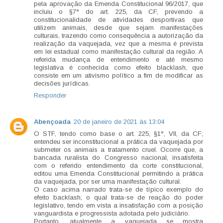
pela aprovação da Emenda Constitucional 96/2017, que
incluiu o §7° do art. 225, da CF, prevendo a
constitucionalidade de atividades desportivas que
utilizem animais, desde que sejam manifestações
culturais, trazendo como consequência a autorização da
realização da vaquejada, vez que a mesma é prevista
em lei estadual como manifestação cultural da região. A
referida mudança de entendimento e até mesmo
legislativa é conhecida como efeito blacklash, que
consiste em um ativismo político a fim de modificar as
decisões jurídicas.
Responder
Abençoada
20 de janeiro de 2021 às 13:04
O STF, tendo como base o art. 225, §1°, VII, da CF;
entendeu ser inconstitucional a prática da vaquejada por
submeter os animais a tratamento cruel. Ocorre que, a
bancada ruralista do Congresso nacional, insatisfeita
com o referido entendimento da corte constitucional,
editou uma Emenda Constitucional permitindo a prática
da vaquejada, por ser uma manifestação cultural.
O caso acima narrado trata-se de típico exemplo do
efeito backlash, o qual trata-se de reação do poder
legislativo, tendo em vista a insatisfação com a posição
vanguardista e progressista adotada pelo judiciário.
Portanto, atualmente a vaquejada se mostra