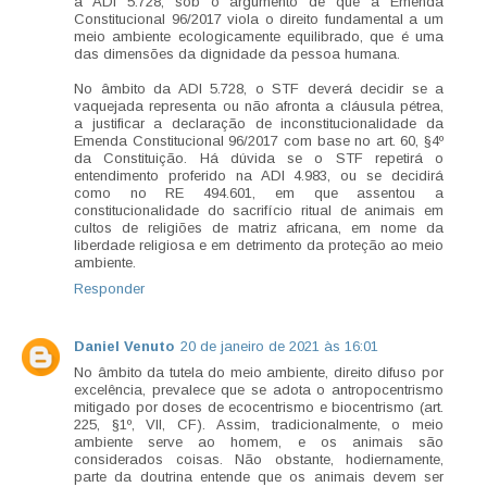
a ADI 5.728, sob o argumento de que a Emenda
Constitucional 96/2017 viola o direito fundamental a um
meio ambiente ecologicamente equilibrado, que é uma
das dimensões da dignidade da pessoa humana.
No âmbito da ADI 5.728, o STF deverá decidir se a
vaquejada representa ou não afronta a cláusula pétrea,
a justificar a declaração de inconstitucionalidade da
Emenda Constitucional 96/2017 com base no art. 60, §4º
da Constituição. Há dúvida se o STF repetirá o
entendimento proferido na ADI 4.983, ou se decidirá
como no RE 494.601, em que assentou a
constitucionalidade do sacrifício ritual de animais em
cultos de religiões de matriz africana, em nome da
liberdade religiosa e em detrimento da proteção ao meio
ambiente.
Responder
Daniel Venuto
20 de janeiro de 2021 às 16:01
No âmbito da tutela do meio ambiente, direito difuso por
excelência, prevalece que se adota o antropocentrismo
mitigado por doses de ecocentrismo e biocentrismo (art.
225, §1º, VII, CF). Assim, tradicionalmente, o meio
ambiente serve ao homem, e os animais são
considerados coisas. Não obstante, hodiernamente,
parte da doutrina entende que os animais devem ser