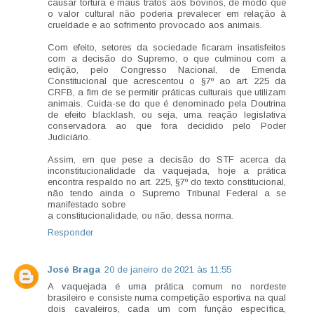
causar tortura e maus tratos aos bovinos, de modo que
o valor cultural não poderia prevalecer em relação à
crueldade e ao sofrimento provocado aos animais.
Com efeito, setores da sociedade ficaram insatisfeitos
com a decisão do Supremo, o que culminou com a
edição, pelo Congresso Nacional, de Emenda
Constitucional que acrescentou o §7º ao art. 225 da
CRFB, a fim de se permitir práticas culturais que utilizam
animais. Cuida-se do que é denominado pela Doutrina
de efeito blacklash, ou seja, uma reação legislativa
conservadora ao que fora decidido pelo Poder
Judiciário.
Assim, em que pese a decisão do STF acerca da
inconstitucionalidade da vaquejada, hoje a prática
encontra respaldo no art. 225, §7º do texto constitucional,
não tendo ainda o Supremo Tribunal Federal a se
manifestado sobre
a constitucionalidade, ou não, dessa norma.
Responder
José Braga
20 de janeiro de 2021 às 11:55
A vaquejada é uma prática comum no nordeste
brasileiro e consiste numa competição esportiva na qual
dois cavaleiros, cada um com função específica,