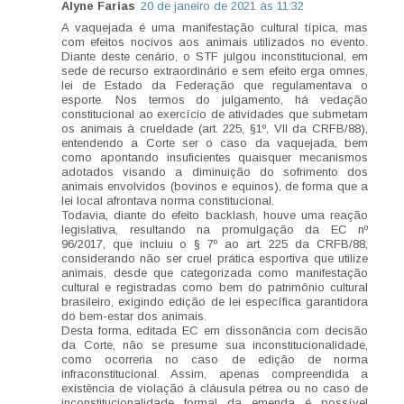
Alyne Farias
20 de janeiro de 2021 às 11:32
A vaquejada é uma manifestação cultural típica, mas
com efeitos nocivos aos animais utilizados no evento.
Diante deste cenário, o STF julgou inconstitucional, em
sede de recurso extraordinário e sem efeito erga omnes,
lei de Estado da Federação que regulamentava o
esporte. Nos termos do julgamento, há vedação
constitucional ao exercício de atividades que submetam
os animais à crueldade (art. 225, §1º, VII da CRFB/88),
entendendo a Corte ser o caso da vaquejada, bem
como apontando insuficientes quaisquer mecanismos
adotados visando a diminuição do sofrimento dos
animais envolvidos (bovinos e equinos), de forma que a
lei local afrontava norma constitucional.
Todavia, diante do efeito backlash, houve uma reação
legislativa, resultando na promulgação da EC nº
96/2017, que incluiu o § 7º ao art. 225 da CRFB/88,
considerando não ser cruel prática esportiva que utilize
animais, desde que categorizada como manifestação
cultural e registradas como bem do patrimônio cultural
brasileiro, exigindo edição de lei específica garantidora
do bem-estar dos animais.
Desta forma, editada EC em dissonância com decisão
da Corte, não se presume sua inconstitucionalidade,
como ocorreria no caso de edição de norma
infraconstitucional. Assim, apenas compreendida a
existência de violação à cláusula pétrea ou no caso de
inconstitucionalidade formal da emenda é possível