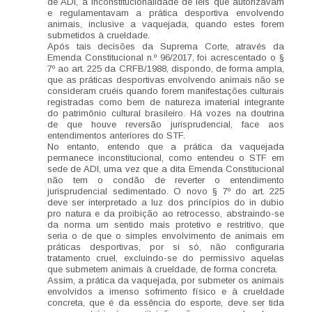
de ADI, a inconstitucionalidade de leis que autorizavam
e regulamentavam a prática desportiva envolvendo
animais, inclusive a vaquejada, quando estes forem
submetidos à crueldade.
Após tais decisões da Suprema Corte, através da
Emenda Constitucional n.º 96/2017, foi acrescentado o §
7º ao art. 225 da CRFB/1988, dispondo, de forma ampla,
que as práticas desportivas envolvendo animais não se
consideram cruéis quando forem manifestações culturais
registradas como bem de natureza imaterial integrante
do patrimônio cultural brasileiro. Há vozes na doutrina
de que houve reversão jurisprudencial, face aos
entendimentos anteriores do STF.
No entanto, entendo que a prática da vaquejada
permanece inconstitucional, como entendeu o STF em
sede de ADI, uma vez que a dita Emenda Constitucional
não tem o condão de reverter o entendimento
jurisprudencial sedimentado. O novo § 7º do art. 225
deve ser interpretado a luz dos princípios do in dubio
pro natura e da proibição ao retrocesso, abstraindo-se
da norma um sentido mais protetivo e restritivo, que
seria o de que o simples envolvimento de animais em
práticas desportivas, por si só, não configuraria
tratamento cruel, excluindo-se do permissivo aquelas
que submetem animais à crueldade, de forma concreta.
Assim, a prática da vaquejada, por submeter os animais
envolvidos a imenso sofrimento físico e à crueldade
concreta, que é da essência do esporte, deve ser tida