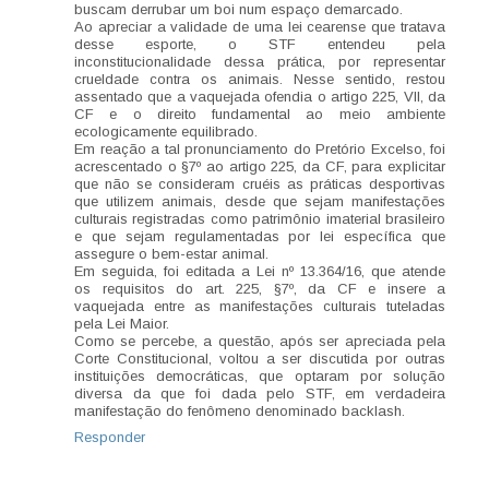
buscam derrubar um boi num espaço demarcado.
Ao apreciar a validade de uma lei cearense que tratava
desse esporte, o STF entendeu pela
inconstitucionalidade dessa prática, por representar
crueldade contra os animais. Nesse sentido, restou
assentado que a vaquejada ofendia o artigo 225, VII, da
CF e o direito fundamental ao meio ambiente
ecologicamente equilibrado.
Em reação a tal pronunciamento do Pretório Excelso, foi
acrescentado o §7º ao artigo 225, da CF, para explicitar
que não se consideram cruéis as práticas desportivas
que utilizem animais, desde que sejam manifestações
culturais registradas como patrimônio imaterial brasileiro
e que sejam regulamentadas por lei específica que
assegure o bem-estar animal.
Em seguida, foi editada a Lei nº 13.364/16, que atende
os requisitos do art. 225, §7º, da CF e insere a
vaquejada entre as manifestações culturais tuteladas
pela Lei Maior.
Como se percebe, a questão, após ser apreciada pela
Corte Constitucional, voltou a ser discutida por outras
instituições democráticas, que optaram por solução
diversa da que foi dada pelo STF, em verdadeira
manifestação do fenômeno denominado backlash.
Responder