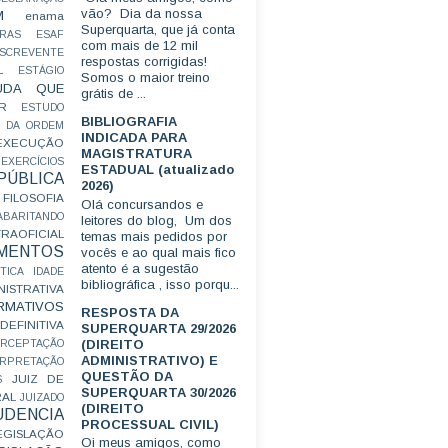
vão? Dia da nossa
M
enama
Superquarta, que já conta
RAS
ESAF
com mais de 12 mil
SCREVENTE
respostas corrigidas!
L
ESTÁGIO
Somos o maior treino
UDA QUE
grátis de ...
R
ESTUDO
BIBLIOGRAFIA
 DA ORDEM
INDICADA PARA
EXECUÇÃO
MAGISTRATURA
EXERCÍCIOS
ESTADUAL (atualizado
ÚBLICA
2026)
FILOSOFIA
Olá concursandos e
ABARITANDO
leitores do blog, Um dos
AOFICIAL
temas mais pedidos por
MENTOS
vocês e ao qual mais fico
atento é a sugestão
TICA
IDADE
bibliográfica , isso porqu...
ISTRATIVA
RMATIVOS
RESPOSTA DA
EFINITIVA
SUPERQUARTA 29/2026
(DIREITO
ERCEPTAÇÃO
ADMINISTRATIVO) E
ERPRETAÇÃO
QUESTÃO DA
JUIZ DE
S
SUPERQUARTA 30/2026
RAL
JUIZADO
(DIREITO
UDENCIA
PROCESSUAL CIVIL)
EGISLAÇÃO
Oi meus amigos, como