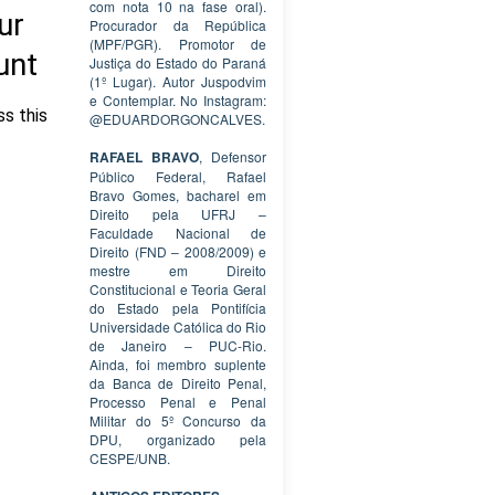
com nota 10 na fase oral).
Procurador da República
(MPF/PGR). Promotor de
Justiça do Estado do Paraná
(1º Lugar). Autor Juspodvim
e Contemplar. No Instagram:
@EDUARDORGONCALVES.
RAFAEL BRAVO
, Defensor
Público Federal, Rafael
Bravo Gomes, bacharel em
Direito pela UFRJ –
Faculdade Nacional de
Direito (FND – 2008/2009) e
mestre em Direito
Constitucional e Teoria Geral
do Estado pela Pontifícia
Universidade Católica do Rio
de Janeiro – PUC-Rio.
Ainda, foi membro suplente
da Banca de Direito Penal,
Processo Penal e Penal
Militar do 5º Concurso da
DPU, organizado pela
CESPE/UNB.