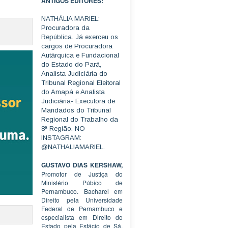
ANTIGOS EDITORES:
NATHÁLIA MARIEL:
Procuradora da
República. Já exerceu os
cargos de Procuradora
Autárquica e Fundacional
do Estado do Pará,
Analista Judiciária do
Tribunal Regional Eleitoral
do Amapá e Analista
Judiciária- Executora de
Mandados do Tribunal
Regional do Trabalho da
8ª Região. NO
INSTAGRAM:
@NATHALIAMARIEL.
GUSTAVO DIAS KERSHAW,
Promotor de Justiça do
Ministério Púbico de
Pernambuco. Bacharel em
Direito pela Universidade
Federal de Pernambuco e
especialista em Direito do
Estado pela Estácio de Sá.