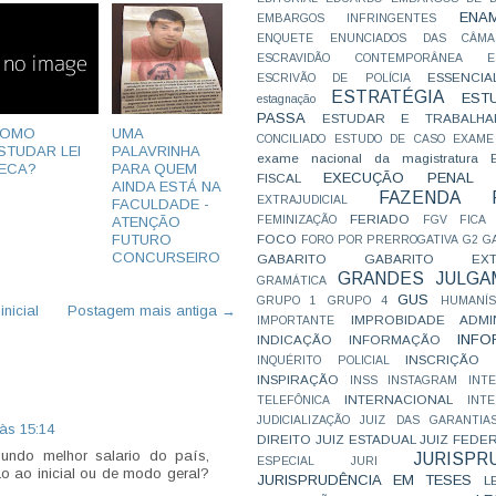
ENA
EMBARGOS INFRINGENTES
ENQUETE
ENUNCIADOS DAS CÂMA
ESCRAVIDÃO CONTEMPORÂNEA
E
ESSENCIA
ESCRIVÃO DE POLÍCIA
ESTRATÉGIA
EST
estagnação
PASSA
ESTUDAR E TRABALHA
OMO
UMA
CONCILIADO
ESTUDO DE CASO
EXAME
STUDAR LEI
PALAVRINHA
exame nacional da magistratura
ECA?
PARA QUEM
EXECUÇÃO PENAL
FISCAL
AINDA ESTÁ NA
FAZENDA P
EXTRAJUDICIAL
FACULDADE -
FERIADO
FEMINIZAÇÃO
FGV
FICA
ATENÇÃO
FOCO
FUTURO
FORO POR PRERROGATIVA
G2
G
CONCURSEIRO
GABARITO
GABARITO EXTR
GRANDES JULGA
GRAMÁTICA
GUS
GRUPO 1
GRUPO 4
HUMANÍS
nicial
Postagem mais antiga →
IMPROBIDADE ADMIN
IMPORTANTE
INFO
INDICAÇÃO
INFORMAÇÃO
INSCRIÇÃO D
INQUÉRITO POLICIAL
INSPIRAÇÃO
INSS
INSTAGRAM
INT
INTERNACIONAL
TELEFÔNICA
INT
JUDICIALIZAÇÃO
JUIZ DAS GARANTIA
 às 15:14
DIREITO
JUIZ ESTADUAL
JUIZ FEDE
undo melhor salario do país,
JURISPR
ESPECIAL
JURI
o ao inicial ou de modo geral?
JURISPRUDÊNCIA EM TESES
L