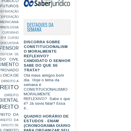
PÚBLICO
FUTUROS
ONTRATAÇÃO
OOPERAÇÃO
MERICANA
DESTAQUES DA
MINOLOGIA
SEMANA
CURSINHO
RF4
CURSO
DISCORRA SOBRE
ISCURSIVA
CONSTITUCIONALISM
FENSOR
O MORALMENTE
DEFESA DE
REFLEXIVO?
DO CIVIL
CANDIDATO O SENHOR
IMENTO
SABE DO QUE SE
TRATA?
ROVADO
DICA DE
Olá meus amigos bom
GU
dia. Hoje o tema da
DIREITO A
semana é:
IREITO
CONSTITUCIONALISMO
MORALMENTE
DIREITO
REFLEXIVO? Sabe o que
IENTAL
é? Já ouviu falar? Essa
IREITO
é...
IREITO DA
QUADRO HORÁRIO DE
IREITO DA
ESTUDOS - ENAM
(CRONOGRAMA DIÁRIO
L
DIREITO DE
R
DIREITO
PARA ORGANIZAR SEU