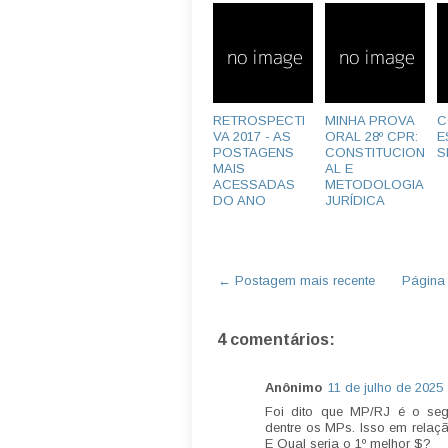
RETROSPECTI
MINHA PROVA
C
VA 2017 - AS
ORAL 28º CPR:
E
POSTAGENS
CONSTITUCION
S
MAIS
AL E
ACESSADAS
METODOLOGIA
DO ANO
JURÍDICA
← Postagem mais recente
Página i
4 comentários:
Anônimo
11 de julho de 2025
Foi dito que MP/RJ é o seg
dentre os MPs. Isso em relaçã
E Qual seria o 1º melhor $?