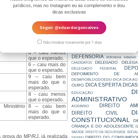
CONCURSO
CONCURSO 
dentro da
jurídicos, mas no Instagram eu as complemento e dou
CONCURSOS
CONCURSOS 
normalidade.
dicas exclusivas
CONCURSOS NÍVEL HARD
C
8 – caiu mais do
TEMPORÁRIA
CONVENÇÃO 169
C
que o esperado.
CORTE INTERA
INTERNACIONAL
Seguir @eduardorgoncalves
6 – caiu mais do
CPC2015
CRI
CPI
CPR
que o esperado.
CRONOGRAMA
CTB
CURIOSIDADES
CURSO
7 – caiu menos
CURSO ESTUDO DE CASO - T
Não mostrar novamente por 7 dias
que o esperado.
PARA A SUBJETIVA
CURSO PROVA D
DE
CURSO PROVA ORAL
DEBATE
6 – caiu menos
DEFENSORIA
defensoria estadual
que o esperado.
DELEGADO
DELEGA
CANDIDATOS
6 – caiu mais do
DEPO
DELEGADO FEDERAL
que o esperado.
DEPOIMENTO DE AP
9 – caiu bem
DESAFIOBLOGDOEDU
DICA
DICA A
mais do que o
DICA ESPERTA
DICAS
OURO
esperado.
D
EDUCAÇÃO
8 - caiu menos
ADMINISTRATIVO
que o esperado.
DIREITO AMB
Ministério
8 – caiu bem
AGRÁRIO
D
mais do que o
DIREITO CIVIL
esperado.
CONSTITUCIONAL
D
CRIANÇA E DO ADOLESCENTE
D
SAÚDE
DIREITO DA SEGURIDADE SOCIA
 prova do MP/RJ, já realizada
DIREITO DO CONSUMIDO
ENSINO