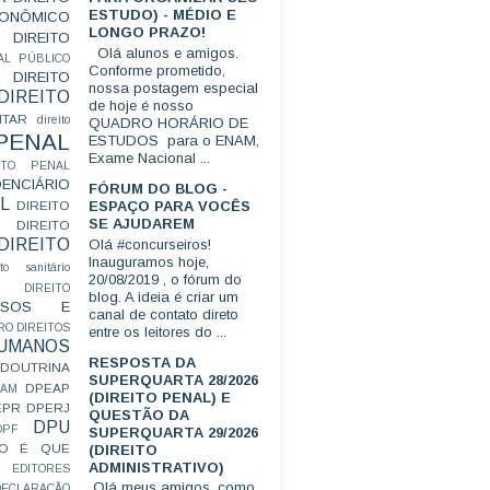
ESTUDO) - MÉDIO E
CONÔMICO
LONGO PRAZO!
DIREITO
Olá alunos e amigos.
AL PÚBLICO
Conforme prometido,
DIREITO
nossa postagem especial
DIREITO
de hoje é nosso
ITAR
direito
QUADRO HORÁRIO DE
 PENAL
ESTUDOS para o ENAM,
Exame Nacional ...
EITO PENAL
ENCIÁRIO
FÓRUM DO BLOG -
L
ESPAÇO PARA VOCÊS
DIREITO
SE AJUDAREM
DIREITO
DIREITO
Olá #concurseiros!
Inauguramos hoje,
ito sanitário
20/08/2019 , o fórum do
DIREITO
blog. A ideia é criar um
FUSOS E
canal de contato direto
RO
DIREITOS
entre os leitores do ...
HUMANOS
RESPOSTA DA
DOUTRINA
SUPERQUARTA 28/2026
DPEAP
EAM
(DIREITO PENAL) E
EPR
DPERJ
QUESTÃO DA
DPU
DPF
SUPERQUARTA 29/2026
O É QUE
(DIREITO
ADMINISTRATIVO)
EDITORES
Olá meus amigos, como
ECLARAÇÃO