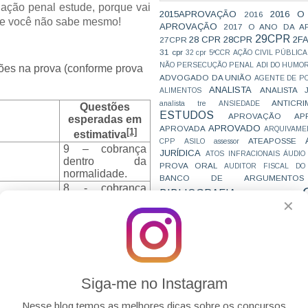
ação penal estude, porque vai
2015APROVAÇÃO
2016 O
2016
ue você não sabe mesmo!
APROVAÇÃO
2017 O ANO DA A
29CPR
28 CPR
28CPR
2F
27CPR
31 cpr
32 cpr
5ªCCR
AÇÃO CIVIL PÚBLICA
NÃO PERSECUÇÃO PENAL
ADI DO HUMO
ões na prova (conforme prova
ADVOGADO DA UNIÃO
AGENTE DE PO
ANALISTA
ANALISTA 
ALIMENTOS
ANTICRI
analista tre
ANSIEDADE
Questões
ESTUDOS
APROVAÇÃO
AP
esperadas em
APROVADO
APROVADA
ARQUIVAME
[1]
estimativa
ATEAPOSSE
CPP
ASILO
assessor
9 – cobrança
JURÍDICA
ATOS INFRACIONAIS
ÁUDIO
dentro da
PROVA ORAL
AUDITOR FISCAL DO
normalidade.
BANCO DE ARGUMENTOS
8 - cobrança
BIBLIOGRAFIA
BIZU
C e E
CAC
dentro da
✕
VAI CAIR
CARREIRAS
C
normalidade.
JURÍDICAS
CASO ELLWANGER
CEBRA
 (Execução
8 - cobrança
CNMP
CF
CF EM 20 DIAS
cnj
COACH
e Familiar
dentro da
CÓDIGO DE TRÂNSITO BRASILEIRO
C
normalidade.
COMO SE 
COMBATE À CORRUPÇÃO
9 - cobrança
PARA CONCURSOS
COMPRO
dentro da
Siga-me no Instagram
CONC
AJUSTAMENTO DE CONDUTA
normalidade.
CONC
CONCURFRIENDS
Nesse blog temos as melhores dicas sobre os concursos
8 - cobrança