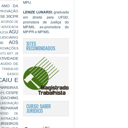
MPU.
 ANO DA
PROVAÇÃO
LENIZE LUNARDI
, graduada
ASE
30CPR
em direito pela UFGD,
promotora de Justiça do
ACORDO DE
MP/MS, ex-promotora do
R
ADVOCACIA
MP/PR e MP/MS.
AGU
LÍCIA
JUDICIÁRIO
AOS
SITES
ME
RECOMENDADOS
ROVAÇÕES
NTO
ART. 28
ATIVIDADE
AUDIO DE
 TRABALHO
BÁSICO
CAIU E
ARREIRAS
CESPE
SPE
COACHING
OLABORAÇÃO
CURSO SABER
PREPARAR
JURÍDICO
MISSO DE
ENTRAÇÃO
URSEIROS