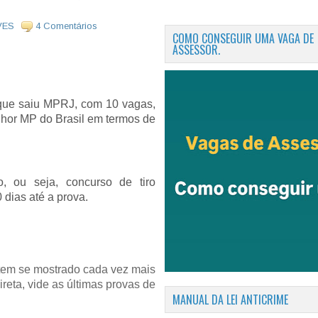
VES
4 Comentários
COMO CONSEGUIR UMA VAGA DE
ASSESSOR.
que saiu MPRJ, com 10 vagas,
lhor MP do Brasil em termos de
o, ou seja,
concurso de tiro
0 dias até a prova.
em se mostrado cada vez mais
reta, vide as últimas provas de
MANUAL DA LEI ANTICRIME