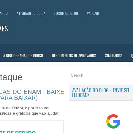
UARDO
ATIVIDADE JURÍDICA
FÓRUM DO BLOG
VAI CAIR
VES
A BIBLIOGRAFIA QUE INDICO
DEPOIMENTOS DE APROVADOS
SIMULADOS
taque
AVALIAÇÃO DO BLOG - ENVIE SEU
CAS DO ENAM - BAIXE
FEEDBACK
PARA BAIXAR)
tal do ENAM, e por isso vou
sticas e gráficos que vão ajudar ...