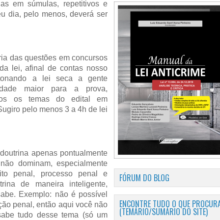
as em súmulas, repetitivos e
eu dia, pelo menos, deverá ser
ria das questões em concursos
 da lei, afinal de contas nosso
atonando a lei seca a gente
lidade maior para a prova,
os os temas do edital em
Sugiro pelo menos 3 a 4h de lei
 doutrina apenas pontualmente
 não dominam, especialmente
ito penal, processo penal e
FÓRUM DO BLOG
trina de maneira inteligente,
abe. Exemplo: não é possível
ENCONTRE TUDO O QUE PROCURA
ção penal, então aqui você não
(TEMÁRIO/SUMÁRIO DO SITE)
á sabe tudo desse tema (só um