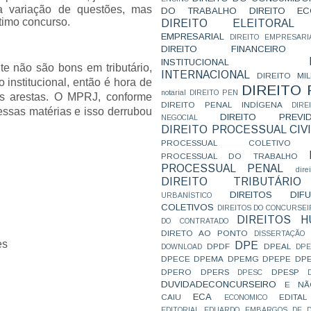
 variação de questões, mas
DO TRABALHO
DIREITO E
ltimo concurso.
DIREITO ELEITORAL
EMPRESARIAL
DIREITO EMPRESARI
DIREITO FINANCEIRO
INSTITUCIONAL
e não são bons em tributário,
INTERNACIONAL
DIREITO MIL
 institucional, então é hora de
DIREITO
notarial
DIREITO PEN
as arestas. O MPRJ, conforme
DIREITO PENAL INDÍGENA
DIR
essas matérias e isso derrubou
DIREITO PREVID
NEGOCIAL
DIREITO PROCESSUAL CIVI
PROCESSUAL COLETIVO
PROCESSUAL DO TRABALHO
PROCESSUAL PENAL
dire
DIREITO TRIBUTÁRIO
DIREITOS DI
URBANÍSTICO
COLETIVOS
DIREITOS DO CONCURSEI
DIREITOS 
DO CONTRATADO
DIRETO AO PONTO
DISSERTAÇÃO
es
DPE
DPDF
DPEAL
DOWNLOAD
DP
DPECE
DPEMA
DPEMG
DPEPE
DP
DPERO
DPERS
DPESP
DPESC
DUVIDADECONCURSEIRO
E NÃ
ECA
CAIU
EDITAL
ECONOMICO
EDITORIAL
EDUARDO
EMBARGOS DE D