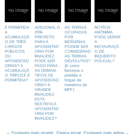
É PERMITIDA
ADICIONAL D
AS TERRAS
NOTÍCIA
A
25%
OCUPADAS
ANÔNIMA
ACUMULAÇÃ
PREVISTO
POR
PODE GERAR
O DE TRÊS
PARA A
INDÍGENAS
A
CARGOS
APOSENTAD
PODEM SER
INSTAURAÇÃ
PÚBLICOS
ORIA POR
CONSIDERAD
O DE
OU
INVALIDEZ
AS TERRAS
INQUÉRITO
APOSENTAD
PODE SER
DEVOLUTAS?
POLICIAL?
ORIAS? A
PAGO PARA
(E como
ACUMULAÇÃ
AS DEMAIS
funciona o
O TRÍPLICE É
TIPOS DE
plantão e
PERMITIDA?
APOSENTAD
folgas de
ORIA? A
membros do
GRANDE
MPF)
INVALIDEZ
ESTÁ
RESTRITA A
APOSENTAD
ORIA POR
INVALIDEZ?
← Postagem mais recente
Página inicial
Postagem mais antiga →