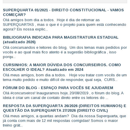
SUPERQUARTA 01/2021 - DIREITO CONSTITUCIONAL - VAMOS
COMEÇAR?
Olá amigos bom dia a todos. Hoje é dia de retomar as
SUPERQUARTAS , mas o que é o projeto para quem está conhecendo
agora? Eis nossa explic...
BIBLIOGRAFIA INDICADA PARA MAGISTRATURA ESTADUAL
(atualizado 2026)
Olá concursandos e leitores do blog, Um dos temas mais pedidos por
vocês e ao qual mais fico atento é a sugestão bibliográfica , isso
porqu...
CURSINHOS: A MAIOR DÚVIDA DOS CONCURSEIROS. COMO
ESCOLHER O IDEAL? Atualizado em 2024
Olá meus amigos, bom dia a todos. Hoje vou tratar com vocês de um
tema muito pedido e muito difícil de responder, qual seja, CURS...
FÓRUM DO BLOG - ESPAÇO PARA VOCÊS SE AJUDAREM
Olá #concurseiros! Inauguramos hoje, 20/08/2019 , o fórum do blog. A
ideia é criar um canal de contato direto entre os leitores do ...
RESPOSTA DA SUPERQUARTA 26/2026 (DIREITOS HUMANOS) E
QUESTÃO DA SUPERQUARTA 27/2026 (DIREITO CIVIL)
Olá meus amigos, a quantas andam? Dia da nossa Superquarta, que
já conta com mais de 12 mil respostas corrigidas! Somos o maior
treino grát...