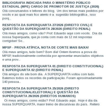
BIBLIOGRAFIA INDICADA PARA O MINISTÉRIO PÚBLICO
ESTADUAL (MPE) CARGO DE PROMOTOR DE JUSTIÇA (2026)
Olá concursandos e leitores do blog, Um dos temas mais pedidos por
vocês e ao qual mais fico atento é a sugestão bibliográfica , isso
porq...
RESPOSTA DA SUPERQUARTA 27/2026 (DIREITO CIVIL) E
QUESTÃO DA SUPERQUARTA 28/2026 (DIREITO PENAL)
Olá meus amigos, como vão? Prof. Eduardo aqui com vocês. Dia da
nossa Superquarta, que já conta com mais de 12 mil respostas
corrigidas! So...
MPSP - PROVA ATÍPICA, NOTA DE CORTE MAIS BAIXA!
Olá meus amigos, tudo bem? Bom dia! Ontem tivemos a prova do
MPSP, tradicionalmente conhecida por apresentar enunciados objetivos
e uma prov...
RESPOSTA DA SUPERQUARTA 01 (DIREITO CONSTITUCIONAL)
E SUPERQUARTA 02 (DIREITO PENAL)
Olá amigos do site bom dia. A SUPERQUARTA voltou com tudo.
Batemos todos os recordes de participação. Foram aproximadamente
140 pessoa...
RESPOSTA DA SUPERQUARTA 25/2026 (DIREITO
CONSTITUCIONAL/ELEITORAL) E QUESTÃO DA
SUPERQUARTA 26/2026 (DIREITOS HUMANOS)
Oi meus amigos, como estão? Prof. Eduardo aqui. Hoje é dia da
nossa SUPERQUARTA, maior treino de discursivas do país. Reitero