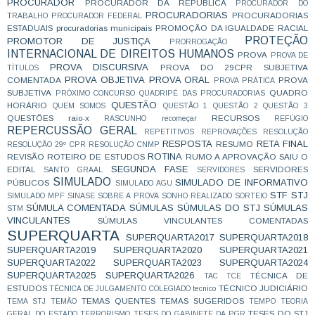
PROCURADOR
PROCURADOR DA REPÚBLICA
PROCURADOR DO
PROCURADORIAS
PROCURADORIAS
TRABALHO
PROCURADOR FEDERAL
ESTADUAIS
procuradorias municipais
PROMOÇÃO DA IGUALDADE RACIAL
PROTEÇÃO
PROMOTOR DE JUSTIÇA
PRORROGAÇÃO
INTERNACIONAL DE DIREITOS HUMANOS
PROVA
PROVA DE
PROVA DISCURSIVA
PROVA DO 29CPR SUBJETIVA
TÍTULOS
PROVA OBJETIVA
PROVA ORAL
COMENTADA
PROVA
PROVA PRÁTICA
SUBJETIVA
QUADRO
PRÓXIMO CONCURSO
QUADRIPÉ DAS PROCURADORIAS
QUESTÃO
HORÁRIO
QUEM SOMOS
QUESTÃO 1
QUESTÃO 2
QUESTÃO 3
QUESTÕES
raio-x
RECURSOS
RASCUNHO
recomeçar
REFÚGIO
REPERCUSSÃO GERAL
REPETITIVOS
REPROVAÇÕES
RESOLUÇÃO
RESPOSTA
RETA FINAL
RESUMO
RESOLUÇÃO 29º CPR
RESOLUÇÃO CNMP
ROTINA
REVISÃO
ROTEIRO DE ESTUDOS
RUMO A APROVAÇÃO
SAIU O
SEGUNDA FASE
EDITAL
SERVIDORES
SANTO GRAAL
SERVIDORES
SIMULADO
SIMULADO DE INFORMATIVO
PÚBLICOS
SIMULADO AGU
STF
STJ
SIMULADO MPF
SINASE
SOBRE A PROVA
SONHO REALIZADO
SORTEIO
SÚMULA COMENTADA
SÚMULAS
SÚMULAS DO STJ
SÚMULAS
STM
VINCULANTES
SÚMULAS VINCULANTES COMENTADAS
SUPERQUARTA
SUPERQUARTA2017
SUPERQUARTA2018
SUPERQUARTA2019
SUPERQUARTA2020
SUPERQUARTA2021
SUPERQUARTA2022
SUPERQUARTA2023
SUPERQUARTA2024
SUPERQUARTA2025
SUPERQUARTA2026
TÉCNICA DE
TAC
TCE
ESTUDOS
TÉCNICO JUDICIÁRIO
TÉCNICA DE JULGAMENTO COLEGIADO
tecnico
TEMAS QUENTES
TEMAS SUGERIDOS
TEMA STJ
TEMÃO
TEMPO
TEORIA
TESES DO STJ
GERAL DO ESTADO
TERRORISMO
TESES DO GABINETE DA PGR