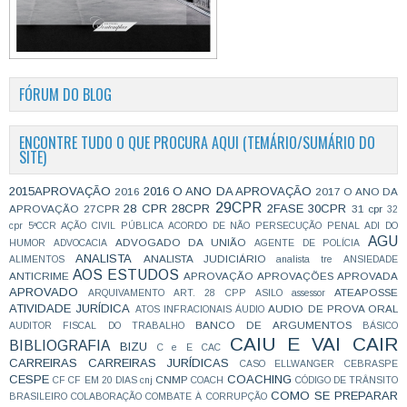
FÓRUM DO BLOG
ENCONTRE TUDO O QUE PROCURA AQUI (TEMÁRIO/SUMÁRIO DO
SITE)
2015APROVAÇÃO
2016 O ANO DA APROVAÇÃO
2016
2017 O ANO DA
29CPR
28 CPR
28CPR
2FASE
30CPR
APROVAÇÃO
27CPR
31 cpr
32
cpr
5ªCCR
AÇÃO CIVIL PÚBLICA
ACORDO DE NÃO PERSECUÇÃO PENAL
ADI DO
AGU
ADVOGADO DA UNIÃO
HUMOR
ADVOCACIA
AGENTE DE POLÍCIA
ANALISTA
ANALISTA JUDICIÁRIO
ALIMENTOS
analista tre
ANSIEDADE
AOS ESTUDOS
ANTICRIME
APROVAÇÃO
APROVAÇÕES
APROVADA
APROVADO
ATEAPOSSE
ARQUIVAMENTO
ART. 28 CPP
ASILO
assessor
ATIVIDADE JURÍDICA
AUDIO DE PROVA ORAL
ATOS INFRACIONAIS
ÁUDIO
BANCO DE ARGUMENTOS
AUDITOR FISCAL DO TRABALHO
BÁSICO
CAIU E VAI CAIR
BIBLIOGRAFIA
BIZU
C e E
CAC
CARREIRAS
CARREIRAS JURÍDICAS
CASO ELLWANGER
CEBRASPE
CESPE
COACHING
CNMP
CF
CF EM 20 DIAS
cnj
COACH
CÓDIGO DE TRÂNSITO
COMO SE PREPARAR
BRASILEIRO
COLABORAÇÃO
COMBATE À CORRUPÇÃO