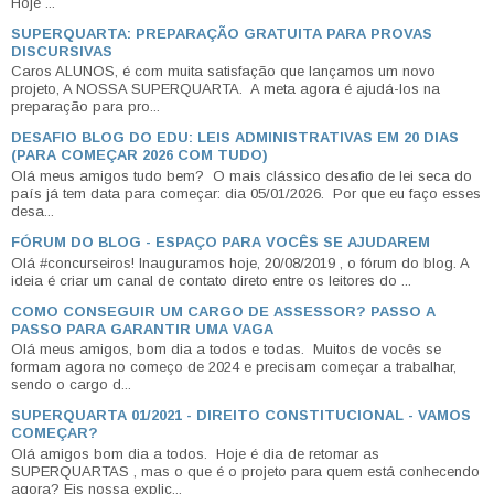
Hoje ...
SUPERQUARTA: PREPARAÇÃO GRATUITA PARA PROVAS
DISCURSIVAS
Caros ALUNOS, é com muita satisfação que lançamos um novo
projeto, A NOSSA SUPERQUARTA. A meta agora é ajudá-los na
preparação para pro...
DESAFIO BLOG DO EDU: LEIS ADMINISTRATIVAS EM 20 DIAS
(PARA COMEÇAR 2026 COM TUDO)
Olá meus amigos tudo bem? O mais clássico desafio de lei seca do
país já tem data para começar: dia 05/01/2026. Por que eu faço esses
desa...
FÓRUM DO BLOG - ESPAÇO PARA VOCÊS SE AJUDAREM
Olá #concurseiros! Inauguramos hoje, 20/08/2019 , o fórum do blog. A
ideia é criar um canal de contato direto entre os leitores do ...
COMO CONSEGUIR UM CARGO DE ASSESSOR? PASSO A
PASSO PARA GARANTIR UMA VAGA
Olá meus amigos, bom dia a todos e todas. Muitos de vocês se
formam agora no começo de 2024 e precisam começar a trabalhar,
sendo o cargo d...
SUPERQUARTA 01/2021 - DIREITO CONSTITUCIONAL - VAMOS
COMEÇAR?
Olá amigos bom dia a todos. Hoje é dia de retomar as
SUPERQUARTAS , mas o que é o projeto para quem está conhecendo
agora? Eis nossa explic...