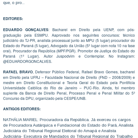
que, o pro...
EDITORES:
EDUARDO GONÇALVES
: Bacharel em Direito pela UENP, com pós-
graduação pela ESMPU. Aaprovado nos seguintes concursos: técnico
judiciário do TJ-PR, analista processual junto ao MPU (5 lugar) procurador do
Estado do Paraná (5 lugar), Advogado da União (5º lugar com nota 10 na fase
oral). Procurador da República (MPF/PGR). Promotor de Justiça do Estado do
Paraná (1º Lugar). Autor Juspodvim e Contemplar. No Instagram:
@EDUARDORGONCALVES.
RAFAEL BRAVO
, Defensor Público Federal, Rafael Bravo Gomes, bacharel
em Direito pela UFRJ – Faculdade Nacional de Direito (FND – 2008/2009) e
mestre em Direito Constitucional e Teoria Geral do Estado pela Pontifícia
Universidade Católica do Rio de Janeiro – PUC-Rio. Ainda, foi membro
suplente da Banca de Direito Penal, Processo Penal e Penal Militar do 5º
Concurso da DPU, organizado pela CESPE/UNB.
ANTIGOS EDITORES:
NATHÁLIA MARIEL: Procuradora da República. Já exerceu os cargos
de Procuradora Autárquica e Fundacional do Estado do Pará, Analista
Judiciária do Tribunal Regional Eleitoral do Amapá e Analista
Judiciária- Executora de Mandados do Tribunal Regional do Trabalho