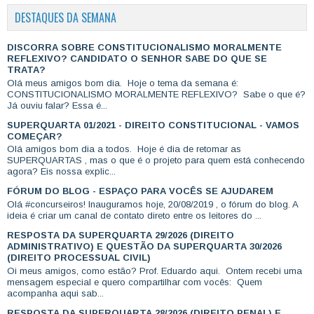
DESTAQUES DA SEMANA
DISCORRA SOBRE CONSTITUCIONALISMO MORALMENTE
REFLEXIVO? CANDIDATO O SENHOR SABE DO QUE SE
TRATA?
Olá meus amigos bom dia. Hoje o tema da semana é:
CONSTITUCIONALISMO MORALMENTE REFLEXIVO? Sabe o que é?
Já ouviu falar? Essa é...
SUPERQUARTA 01/2021 - DIREITO CONSTITUCIONAL - VAMOS
COMEÇAR?
Olá amigos bom dia a todos. Hoje é dia de retomar as
SUPERQUARTAS , mas o que é o projeto para quem está conhecendo
agora? Eis nossa explic...
FÓRUM DO BLOG - ESPAÇO PARA VOCÊS SE AJUDAREM
Olá #concurseiros! Inauguramos hoje, 20/08/2019 , o fórum do blog. A
ideia é criar um canal de contato direto entre os leitores do ...
RESPOSTA DA SUPERQUARTA 29/2026 (DIREITO
ADMINISTRATIVO) E QUESTÃO DA SUPERQUARTA 30/2026
(DIREITO PROCESSUAL CIVIL)
Oi meus amigos, como estão? Prof. Eduardo aqui. Ontem recebi uma
mensagem especial e quero compartilhar com vocês: Quem
acompanha aqui sab...
RESPOSTA DA SUPERQUARTA 28/2026 (DIREITO PENAL) E