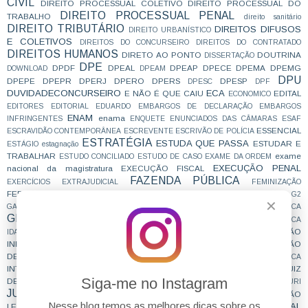
CIVIL
DIREITO PROCESSUAL COLETIVO
DIREITO PROCESSUAL DO
DIREITO PROCESSUAL PENAL
TRABALHO
direito sanitário
DIREITO TRIBUTÁRIO
DIREITOS DIFUSOS
DIREITO URBANÍSTICO
E COLETIVOS
DIREITOS DO CONCURSEIRO
DIREITOS DO CONTRATADO
DIREITOS HUMANOS
DIRETO AO PONTO
DOUTRINA
DISSERTAÇÃO
DPE
DPDF
DPEAL
DPEAP
DPECE
DPEMA
DPEMG
DOWNLOAD
DPEAM
DPU
DPEPE
DPEPR
DPERJ
DPERO
DPERS
DPESP
DPESC
DPF
DUVIDADECONCURSEIRO
ECA
E NÃO É QUE CAIU
EDITAL
ECONOMICO
EDITORES
EDITORIAL
EDUARDO
EMBARGOS DE DECLARAÇÃO
EMBARGOS
ENAM
enama
INFRINGENTES
ENQUETE
ENUNCIADOS DAS CÂMARAS
ESAF
ESSENCIAL
ESCRAVIDÃO CONTEMPORÂNEA
ESCREVENTE
ESCRIVÃO DE POLÍCIA
ESTRATÉGIA
ESTUDA QUE PASSA
ESTUDAR E
ESTÁGIO
estagnação
TRABALHAR
exame
ESTUDO CONCILIADO
ESTUDO DE CASO
EXAME DA ORDEM
EXECUÇÃO PENAL
nacional da magistratura
EXECUÇÃO FISCAL
FAZENDA PÚBLICA
EXERCÍCIOS
EXTRAJUDICIAL
FEMINIZAÇÃO
FERIADO
FILOSOFIA
FOCO
FGV
FICA
FORO POR PRERROGATIVA
G2
✕
GABARITO
GABARITO EXTRAOFICIAL
GABARITANDO
GRAMÁTICA
GRANDES JULGAMENTOS
GUS
GRUPO 1
GRUPO 4
HUMANÍSTICA
IMPROBIDADE ADMINISTRATIVA
INDICAÇÃO
IDADE
IMPORTANTE
INFORMATIVOS
INFORMAÇÃO
INSCRIÇÃO
INQUÉRITO POLICIAL
DEFINITIVA
INSPIRAÇÃO
INSS
INSTAGRAM
INTERCEPTAÇÃO TELEFÔNICA
INTERNACIONAL
JUIZ
INTERPRETAÇÃO
JUDICIALIZAÇÃO
JUIZ DAS GARANTIAS
Siga-me no Instagram
DE DIREITO
JUIZ ESTADUAL
JUIZ FEDERAL
JUIZADO ESPECIAL
JURI
JURISPRUDENCIA
JURISPRUDÊNCIA EM TESES
LEGISLAÇÃO
Nesse blog temos as melhores dicas sobre os
LEGISLAÇÃO PENAL ESPECIAL
LEGISLAÇÃO INTERNACIONAL