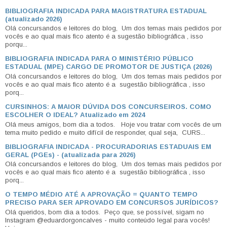
BIBLIOGRAFIA INDICADA PARA MAGISTRATURA ESTADUAL
(atualizado 2026)
Olá concursandos e leitores do blog, Um dos temas mais pedidos por
vocês e ao qual mais fico atento é a sugestão bibliográfica , isso
porqu...
BIBLIOGRAFIA INDICADA PARA O MINISTÉRIO PÚBLICO
ESTADUAL (MPE) CARGO DE PROMOTOR DE JUSTIÇA (2026)
Olá concursandos e leitores do blog, Um dos temas mais pedidos por
vocês e ao qual mais fico atento é a sugestão bibliográfica , isso
porq...
CURSINHOS: A MAIOR DÚVIDA DOS CONCURSEIROS. COMO
ESCOLHER O IDEAL? Atualizado em 2024
Olá meus amigos, bom dia a todos. Hoje vou tratar com vocês de um
tema muito pedido e muito difícil de responder, qual seja, CURS...
BIBLIOGRAFIA INDICADA - PROCURADORIAS ESTADUAIS EM
GERAL (PGEs) - (atualizada para 2026)
Olá concursandos e leitores do blog, Um dos temas mais pedidos por
vocês e ao qual mais fico atento é a sugestão bibliográfica , isso
porq...
O TEMPO MÉDIO ATÉ A APROVAÇÃO = QUANTO TEMPO
PRECISO PARA SER APROVADO EM CONCURSOS JURÍDICOS?
Olá queridos, bom dia a todos. Peço que, se possível, sigam no
Instagram @eduardorgoncalves - muito conteúdo legal para vocês!