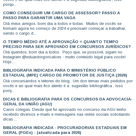
porqu...
COMO CONSEGUIR UM CARGO DE ASSESSOR? PASSO A
PASSO PARA GARANTIR UMA VAGA
Olá meus amigos, bom dia a todos e todas. Muitos de vocês se
formam agora no começo de 2024 e precisam começar a trabalhar,
sendo o cargo d...
O TEMPO MÉDIO ATÉ A APROVAÇÃO = QUANTO TEMPO
PRECISO PARA SER APROVADO EM CONCURSOS JURÍDICOS?
Olá queridos, bom dia a todos. Peço que, se possível, sigam no
Instagram @eduardorgoncalves - muito conteúdo legal para vocês!
Hoje ...
BIBLIOGRAFIA INDICADA PARA O MINISTÉRIO PÚBLICO
ESTADUAL (MPE) CARGO DE PROMOTOR DE JUSTIÇA (2026)
Olá concursandos e leitores do blog, Um dos temas mais pedidos por
vocês e ao qual mais fico atento é a sugestão bibliográfica , isso
porq...
DICAS E BIBLIOGRAFIA PARA OS CONCURSOS DA ADVOCACIA-
GERAL DA UNIÃO (AGU)
Caros colegas. Desde que fui aprovado no concurso da AGU tenho
recebido diversos e-mails e mensagens nas redes sociais solicitando
dicas ...
BIBLIOGRAFIA INDICADA - PROCURADORIAS ESTADUAIS EM
GERAL (PGEs) - (atualizada para 2026)