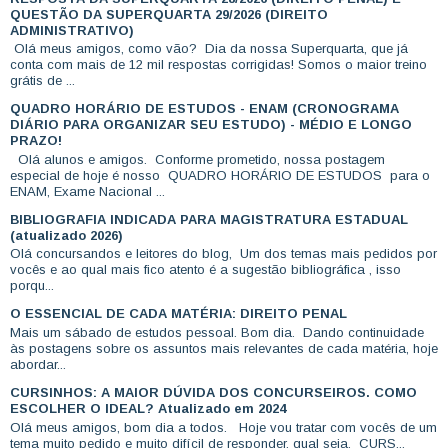
QUESTÃO DA SUPERQUARTA 29/2026 (DIREITO
ADMINISTRATIVO)
Olá meus amigos, como vão? Dia da nossa Superquarta, que já
conta com mais de 12 mil respostas corrigidas! Somos o maior treino
grátis de ...
QUADRO HORÁRIO DE ESTUDOS - ENAM (CRONOGRAMA
DIÁRIO PARA ORGANIZAR SEU ESTUDO) - MÉDIO E LONGO
PRAZO!
Olá alunos e amigos. Conforme prometido, nossa postagem
especial de hoje é nosso QUADRO HORÁRIO DE ESTUDOS para o
ENAM, Exame Nacional ...
BIBLIOGRAFIA INDICADA PARA MAGISTRATURA ESTADUAL
(atualizado 2026)
Olá concursandos e leitores do blog, Um dos temas mais pedidos por
vocês e ao qual mais fico atento é a sugestão bibliográfica , isso
porqu...
O ESSENCIAL DE CADA MATÉRIA: DIREITO PENAL
Mais um sábado de estudos pessoal. Bom dia. Dando continuidade
às postagens sobre os assuntos mais relevantes de cada matéria, hoje
abordar...
CURSINHOS: A MAIOR DÚVIDA DOS CONCURSEIROS. COMO
ESCOLHER O IDEAL? Atualizado em 2024
Olá meus amigos, bom dia a todos. Hoje vou tratar com vocês de um
tema muito pedido e muito difícil de responder, qual seja, CURS...