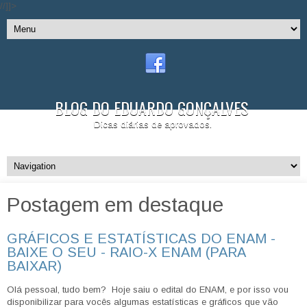
//]]>
BLOG DO EDUARDO GONÇALVES
Dicas diárias de aprovados.
Postagem em destaque
GRÁFICOS E ESTATÍSTICAS DO ENAM -
BAIXE O SEU - RAIO-X ENAM (PARA
BAIXAR)
Olá pessoal, tudo bem? Hoje saiu o edital do ENAM, e por isso vou
disponibilizar para vocês algumas estatísticas e gráficos que vão