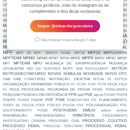
LEI NOVA
LEI SECA
concursos jurídicos, mas no Instagram eu as
LEGITIMIDADE
LEI DE ORGANIZAÇÕES CRIMINOSAS
LEIS
LIBERDADE DE
ESQUEMATIZADAS
LEIS GRIFADAS
LEIS SISTEMATIZADAS
complemento e dou dicas exclusivas
EXPRESSÃO
LÍNGUA PORTUGUESA
LOTAÇÃO
LINDB
LISTA SUJA
LIVE
LIVRO
MAGISTRATURA
MAGISTRATURA DO TRABALHO
MACETE
MAGISTRATURA ESTADUAL
MAGISTRATURA FEDERAL
Seguir @eduardorgoncalves
MAIS LIDAS
MATERIAL
MATERIAL GRATUITO
MENTALIDADE
MAMÃES
MEDICINA LEGAL
METODOLOGIA
MÉTODO
MERCADO DE TRABALHO
MESTRADO
Não mostrar novamente por 7 dias
MINISTÉRIO PÚBLICO
MOTIVAÇÃO
MINORIAS
MOTIVACIONAL
MP
MPE
MPESTADUAL
MPAC
MPBA
MPCE
MPDFT
MPF
MPF29
MPFLOVERS
MPF 29
MPF; DIREITO PENAL
MPF28
MPFTEAM
MPMG
MPPR
MPMS
MPPE
MPRJ
MPSC
MPSP
MPMT
MPPA
MPTEAM
MPU
MPT
MUDANÇA DE JURISPRUDÊNCIA
MUDANÇA
NOTÍCIA
LEGISLATIVA
NCPC
NÃO CAI DESPENCA
NON REFOULEMENT
NOTÍCIADECONCURSO
NOVAS SÚMULAS
NOVIDADE
NOVO CPC
OAB
OAB; CONCURSO; MOTIVAÇÃO;
OBJETIVA
OFICIAL DE JUSTIÇA
ORGANIZAÇÃO
PATRIMÔNIO PÚBLICO
PEÇA
PC
PC/SP
PCDF
PCPR
PEÇA
PEÇA PROCESSUAL
PEGADINHA DE PROVA
G1
PENAL
PENALIDADES
PFN
PGE
PESQUISA
PESSOA COM DEFICIÊNCIA
pgdf
pge-sp
PGEMS
PGEPA
PGF
PGM
PGEPR
PGESP
PLANEJAMENTO
PGERN
PGMCURITIBA
PIC
PÓS-GRADUAÇÃO
PODER DE POLÍCIA
POER PÚBLICO
POLICIA CIVIL
PÓS-
POSTAGENS EMÍLIO
QUESTIONAMENTO
POSSE
prática jurídica
PRINCÍPIOS
PREPARAÇÃO
PREVIDENCIÁRIO
PROCEDIMENTO
PROCESSO COLETIVO
PROCESSO CIVIL
INVESTIGATÓRIO CRIMINAL
PROCESSO PENAL
PROCESSUAL PENAL
PROCESSO TRIBUTÁRIO