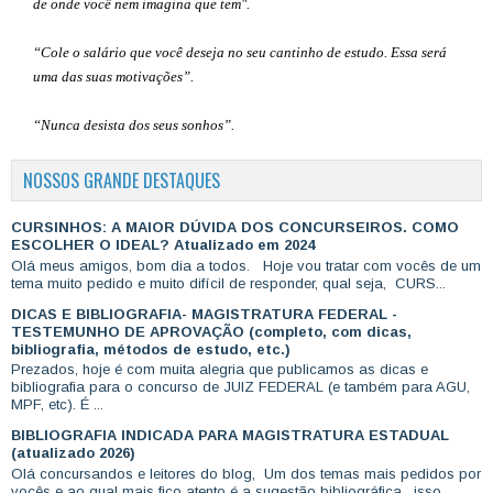
de onde você nem imagina que tem".
“Cole o salário que você deseja no seu cantinho de estudo. Essa será
uma das suas motivações”
.
“Nunca desista dos seus sonhos”.
NOSSOS GRANDE DESTAQUES
CURSINHOS: A MAIOR DÚVIDA DOS CONCURSEIROS. COMO
ESCOLHER O IDEAL? Atualizado em 2024
Olá meus amigos, bom dia a todos. Hoje vou tratar com vocês de um
tema muito pedido e muito difícil de responder, qual seja, CURS...
DICAS E BIBLIOGRAFIA- MAGISTRATURA FEDERAL -
TESTEMUNHO DE APROVAÇÃO (completo, com dicas,
bibliografia, métodos de estudo, etc.)
Prezados, hoje é com muita alegria que publicamos as dicas e
bibliografia para o concurso de JUIZ FEDERAL (e também para AGU,
MPF, etc). É ...
BIBLIOGRAFIA INDICADA PARA MAGISTRATURA ESTADUAL
(atualizado 2026)
Olá concursandos e leitores do blog, Um dos temas mais pedidos por
vocês e ao qual mais fico atento é a sugestão bibliográfica , isso