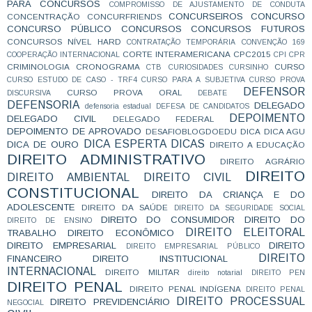
PARA CONCURSOS
COMPROMISSO DE AJUSTAMENTO DE CONDUTA
CONCURSEIROS
CONCURSO
CONCENTRAÇÃO
CONCURFRIENDS
CONCURSO PÚBLICO
CONCURSOS
CONCURSOS FUTUROS
CONCURSOS NÍVEL HARD
CONTRATAÇÃO TEMPORÁRIA
CONVENÇÃO 169
CORTE INTERAMERICANA
CPC2015
COOPERAÇÃO INTERNACIONAL
CPI
CPR
CRIMINOLOGIA
CRONOGRAMA
CURSO
CTB
CURIOSIDADES
CURSINHO
CURSO ESTUDO DE CASO - TRF4
CURSO PARA A SUBJETIVA
CURSO PROVA
DEFENSOR
CURSO PROVA ORAL
DISCURSIVA
DEBATE
DEFENSORIA
DELEGADO
defensoria estadual
DEFESA DE CANDIDATOS
DEPOIMENTO
DELEGADO CIVIL
DELEGADO FEDERAL
DEPOIMENTO DE APROVADO
DESAFIOBLOGDOEDU
DICA
DICA AGU
DICA ESPERTA
DICAS
DICA DE OURO
DIREITO A EDUCAÇÃO
DIREITO ADMINISTRATIVO
DIREITO AGRÁRIO
DIREITO
DIREITO AMBIENTAL
DIREITO CIVIL
CONSTITUCIONAL
DIREITO DA CRIANÇA E DO
ADOLESCENTE
DIREITO DA SAÚDE
DIREITO DA SEGURIDADE SOCIAL
DIREITO DO CONSUMIDOR
DIREITO DO
DIREITO DE ENSINO
DIREITO ELEITORAL
TRABALHO
DIREITO ECONÔMICO
DIREITO EMPRESARIAL
DIREITO
DIREITO EMPRESARIAL PÚBLICO
DIREITO
FINANCEIRO
DIREITO INSTITUCIONAL
INTERNACIONAL
DIREITO MILITAR
direito notarial
DIREITO PEN
DIREITO PENAL
DIREITO PENAL INDÍGENA
DIREITO PENAL
DIREITO PROCESSUAL
DIREITO PREVIDENCIÁRIO
NEGOCIAL