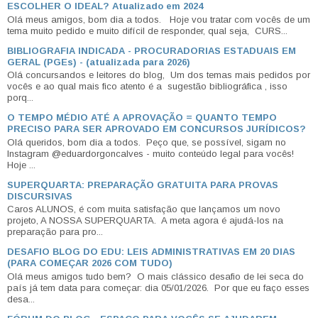
ESCOLHER O IDEAL? Atualizado em 2024
Olá meus amigos, bom dia a todos. Hoje vou tratar com vocês de um
tema muito pedido e muito difícil de responder, qual seja, CURS...
BIBLIOGRAFIA INDICADA - PROCURADORIAS ESTADUAIS EM
GERAL (PGEs) - (atualizada para 2026)
Olá concursandos e leitores do blog, Um dos temas mais pedidos por
vocês e ao qual mais fico atento é a sugestão bibliográfica , isso
porq...
O TEMPO MÉDIO ATÉ A APROVAÇÃO = QUANTO TEMPO
PRECISO PARA SER APROVADO EM CONCURSOS JURÍDICOS?
Olá queridos, bom dia a todos. Peço que, se possível, sigam no
Instagram @eduardorgoncalves - muito conteúdo legal para vocês!
Hoje ...
SUPERQUARTA: PREPARAÇÃO GRATUITA PARA PROVAS
DISCURSIVAS
Caros ALUNOS, é com muita satisfação que lançamos um novo
projeto, A NOSSA SUPERQUARTA. A meta agora é ajudá-los na
preparação para pro...
DESAFIO BLOG DO EDU: LEIS ADMINISTRATIVAS EM 20 DIAS
(PARA COMEÇAR 2026 COM TUDO)
Olá meus amigos tudo bem? O mais clássico desafio de lei seca do
país já tem data para começar: dia 05/01/2026. Por que eu faço esses
desa...