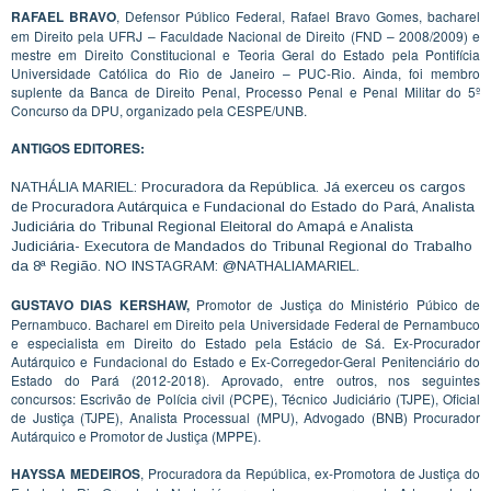
RAFAEL BRAVO
, Defensor Público Federal, Rafael Bravo Gomes, bacharel
em Direito pela UFRJ – Faculdade Nacional de Direito (FND – 2008/2009) e
mestre em Direito Constitucional e Teoria Geral do Estado pela Pontifícia
Universidade Católica do Rio de Janeiro – PUC-Rio. Ainda, foi membro
suplente da Banca de Direito Penal, Processo Penal e Penal Militar do 5º
Concurso da DPU, organizado pela CESPE/UNB.
ANTIGOS EDITORES:
NATHÁLIA MARIEL: Procuradora da República. Já exerceu os cargos
de Procuradora Autárquica e Fundacional do Estado do Pará, Analista
Judiciária do Tribunal Regional Eleitoral do Amapá e Analista
Judiciária- Executora de Mandados do Tribunal Regional do Trabalho
da 8ª Região. NO INSTAGRAM: @NATHALIAMARIEL.
GUSTAVO DIAS KERSHAW,
Promotor de Justiça do Ministério Púbico de
Pernambuco. Bacharel em Direito pela Universidade Federal de Pernambuco
e especialista em Direito do Estado pela Estácio de Sá. Ex-Procurador
Autárquico e Fundacional do Estado e Ex-Corregedor-Geral Penitenciário do
Estado do Pará (2012-2018). Aprovado, entre outros, nos seguintes
concursos: Escrivão de Polícia civil (PCPE), Técnico Judiciário (TJPE), Oficial
de Justiça (TJPE), Analista Processual (MPU), Advogado (BNB) Procurador
Autárquico e Promotor de Justiça (MPPE).
HAYSSA MEDEIROS
, Procuradora da República, ex-Promotora de Justiça do