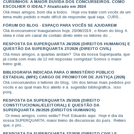
CURSINHOS: A MAIOR DÚVIDA DOS CONCURSEIROS. COMO
ESCOLHER O IDEAL? Atualizado em 2024
Olá meus amigos, bom dia a todos. Hoje vou tratar com vocês de um
tema muito pedido e muito difícil de responder, qual seja, CURS...
FÓRUM DO BLOG - ESPAÇO PARA VOCÊS SE AJUDAREM
Olá #concurseiros! Inauguramos hoje, 20/08/2019 , o fórum do blog. A
ideia é criar um canal de contato direto entre os leitores do ...
RESPOSTA DA SUPERQUARTA 26/2026 (DIREITOS HUMANOS) E
QUESTÃO DA SUPERQUARTA 27/2026 (DIREITO CIVIL)
Olá meus amigos, a quantas andam? Dia da nossa Superquarta, que
já conta com mais de 12 mil respostas corrigidas! Somos o maior
treino grát...
BIBLIOGRAFIA INDICADA PARA O MINISTÉRIO PÚBLICO
ESTADUAL (MPE) CARGO DE PROMOTOR DE JUSTIÇA (2026)
Olá concursandos e leitores do blog, Um dos temas mais pedidos por
vocês e ao qual mais fico atento é a sugestão bibliográfica , isso
porq...
RESPOSTA DA SUPERQUARTA 25/2026 (DIREITO
CONSTITUCIONAL/ELEITORAL) E QUESTÃO DA
SUPERQUARTA 26/2026 (DIREITOS HUMANOS)
Oi meus amigos, como estão? Prof. Eduardo aqui. Hoje é dia da
nossa SUPERQUARTA, maior treino de discursivas do país. Reitero
que, o pro...
RESPOSTA DA SUPERQUARTA 27/2026 (DIREITO CIVIL) E