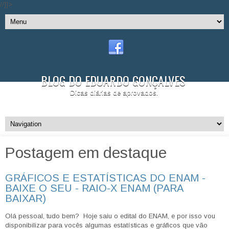
//]]>
BLOG DO EDUARDO GONÇALVES
Dicas diárias de aprovados.
Postagem em destaque
GRÁFICOS E ESTATÍSTICAS DO ENAM -
BAIXE O SEU - RAIO-X ENAM (PARA
BAIXAR)
Olá pessoal, tudo bem? Hoje saiu o edital do ENAM, e por isso vou
disponibilizar para vocês algumas estatísticas e gráficos que vão