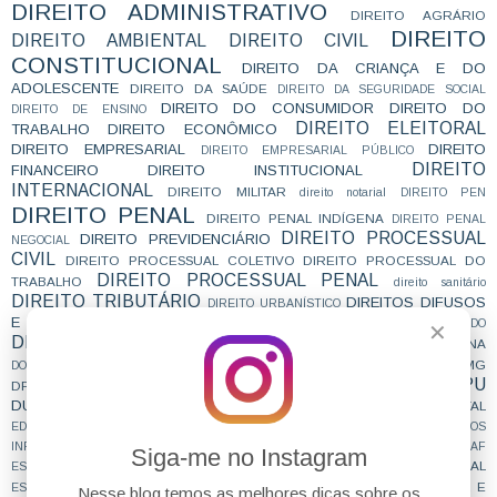
DIREITO ADMINISTRATIVO
DIREITO AGRÁRIO
DIREITO
DIREITO AMBIENTAL
DIREITO CIVIL
CONSTITUCIONAL
DIREITO DA CRIANÇA E DO
ADOLESCENTE
DIREITO DA SAÚDE
DIREITO DA SEGURIDADE SOCIAL
DIREITO DO CONSUMIDOR
DIREITO DO
DIREITO DE ENSINO
DIREITO ELEITORAL
TRABALHO
DIREITO ECONÔMICO
DIREITO EMPRESARIAL
DIREITO
DIREITO EMPRESARIAL PÚBLICO
DIREITO
FINANCEIRO
DIREITO INSTITUCIONAL
INTERNACIONAL
DIREITO MILITAR
direito notarial
DIREITO PEN
DIREITO PENAL
DIREITO PENAL INDÍGENA
DIREITO PENAL
DIREITO PROCESSUAL
DIREITO PREVIDENCIÁRIO
NEGOCIAL
CIVIL
DIREITO PROCESSUAL COLETIVO
DIREITO PROCESSUAL DO
DIREITO PROCESSUAL PENAL
TRABALHO
direito sanitário
DIREITO TRIBUTÁRIO
DIREITOS DIFUSOS
DIREITO URBANÍSTICO
E COLETIVOS
DIREITOS DO CONCURSEIRO
DIREITOS DO CONTRATADO
✕
DIREITOS HUMANOS
DIRETO AO PONTO
DOUTRINA
DISSERTAÇÃO
DPE
DPDF
DPEAL
DPEAP
DPECE
DPEMA
DPEMG
DOWNLOAD
DPEAM
DPU
DPEPE
DPEPR
DPERJ
DPERO
DPERS
DPESP
DPESC
DPF
DUVIDADECONCURSEIRO
ECA
E NÃO É QUE CAIU
EDITAL
ECONOMICO
EDITORES
EDITORIAL
EDUARDO
EMBARGOS DE DECLARAÇÃO
EMBARGOS
ENAM
enama
INFRINGENTES
ENQUETE
ENUNCIADOS DAS CÂMARAS
ESAF
Siga-me no Instagram
ESSENCIAL
ESCRAVIDÃO CONTEMPORÂNEA
ESCREVENTE
ESCRIVÃO DE POLÍCIA
ESTRATÉGIA
ESTUDA QUE PASSA
ESTUDAR E
ESTÁGIO
estagnação
Nesse blog temos as melhores dicas sobre os