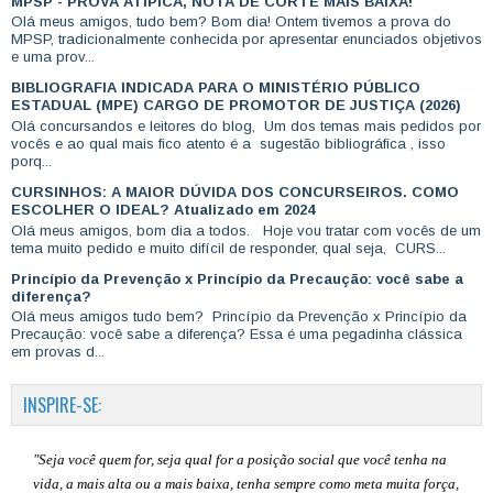
MPSP - PROVA ATÍPICA, NOTA DE CORTE MAIS BAIXA!
Olá meus amigos, tudo bem? Bom dia! Ontem tivemos a prova do
MPSP, tradicionalmente conhecida por apresentar enunciados objetivos
e uma prov...
BIBLIOGRAFIA INDICADA PARA O MINISTÉRIO PÚBLICO
ESTADUAL (MPE) CARGO DE PROMOTOR DE JUSTIÇA (2026)
Olá concursandos e leitores do blog, Um dos temas mais pedidos por
vocês e ao qual mais fico atento é a sugestão bibliográfica , isso
porq...
CURSINHOS: A MAIOR DÚVIDA DOS CONCURSEIROS. COMO
ESCOLHER O IDEAL? Atualizado em 2024
Olá meus amigos, bom dia a todos. Hoje vou tratar com vocês de um
tema muito pedido e muito difícil de responder, qual seja, CURS...
Princípio da Prevenção x Princípio da Precaução: você sabe a
diferença?
Olá meus amigos tudo bem? Princípio da Prevenção x Princípio da
Precaução: você sabe a diferença? Essa é uma pegadinha clássica
em provas d...
INSPIRE-SE:
"Seja você quem for, seja qual for a posição social que você tenha na
vida, a mais alta ou a mais baixa, tenha sempre como meta muita força,