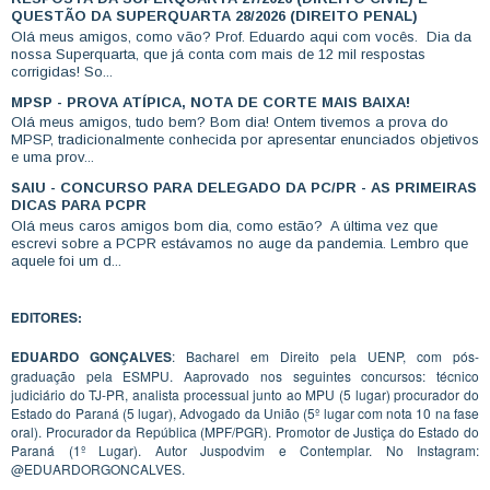
QUESTÃO DA SUPERQUARTA 28/2026 (DIREITO PENAL)
Olá meus amigos, como vão? Prof. Eduardo aqui com vocês. Dia da
nossa Superquarta, que já conta com mais de 12 mil respostas
corrigidas! So...
MPSP - PROVA ATÍPICA, NOTA DE CORTE MAIS BAIXA!
Olá meus amigos, tudo bem? Bom dia! Ontem tivemos a prova do
MPSP, tradicionalmente conhecida por apresentar enunciados objetivos
e uma prov...
SAIU - CONCURSO PARA DELEGADO DA PC/PR - AS PRIMEIRAS
DICAS PARA PCPR
Olá meus caros amigos bom dia, como estão? A última vez que
escrevi sobre a PCPR estávamos no auge da pandemia. Lembro que
aquele foi um d...
EDITORES:
EDUARDO GONÇALVES
: Bacharel em Direito pela UENP, com pós-
graduação pela ESMPU. Aaprovado nos seguintes concursos: técnico
judiciário do TJ-PR, analista processual junto ao MPU (5 lugar) procurador do
Estado do Paraná (5 lugar), Advogado da União (5º lugar com nota 10 na fase
oral). Procurador da República (MPF/PGR). Promotor de Justiça do Estado do
Paraná (1º Lugar). Autor Juspodvim e Contemplar. No Instagram:
@EDUARDORGONCALVES.