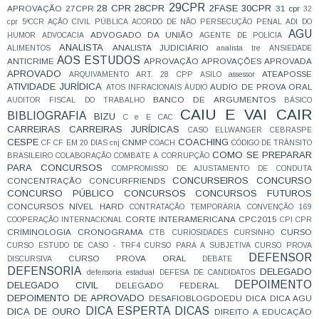
29CPR
28 CPR
28CPR
2FASE
30CPR
APROVAÇÃO
27CPR
31 cpr
32
cpr
5ªCCR
AÇÃO CIVIL PÚBLICA
ACORDO DE NÃO PERSECUÇÃO PENAL
ADI DO
AGU
ADVOGADO DA UNIÃO
HUMOR
ADVOCACIA
AGENTE DE POLÍCIA
ANALISTA
ANALISTA JUDICIÁRIO
ALIMENTOS
analista tre
ANSIEDADE
AOS ESTUDOS
ANTICRIME
APROVAÇÃO
APROVAÇÕES
APROVADA
APROVADO
ATEAPOSSE
ARQUIVAMENTO
ART. 28 CPP
ASILO
assessor
ATIVIDADE JURÍDICA
AUDIO DE PROVA ORAL
ATOS INFRACIONAIS
ÁUDIO
BANCO DE ARGUMENTOS
AUDITOR FISCAL DO TRABALHO
BÁSICO
CAIU E VAI CAIR
BIBLIOGRAFIA
BIZU
C e E
CAC
CARREIRAS
CARREIRAS JURÍDICAS
CASO ELLWANGER
CEBRASPE
CESPE
COACHING
CNMP
CF
CF EM 20 DIAS
cnj
COACH
CÓDIGO DE TRÂNSITO
COMO SE PREPARAR
BRASILEIRO
COLABORAÇÃO
COMBATE À CORRUPÇÃO
PARA CONCURSOS
COMPROMISSO DE AJUSTAMENTO DE CONDUTA
CONCURSEIROS
CONCURSO
CONCENTRAÇÃO
CONCURFRIENDS
CONCURSO PÚBLICO
CONCURSOS
CONCURSOS FUTUROS
CONCURSOS NÍVEL HARD
CONTRATAÇÃO TEMPORÁRIA
CONVENÇÃO 169
CORTE INTERAMERICANA
CPC2015
COOPERAÇÃO INTERNACIONAL
CPI
CPR
CRIMINOLOGIA
CRONOGRAMA
CURSO
CTB
CURIOSIDADES
CURSINHO
CURSO ESTUDO DE CASO - TRF4
CURSO PARA A SUBJETIVA
CURSO PROVA
DEFENSOR
CURSO PROVA ORAL
DISCURSIVA
DEBATE
DEFENSORIA
DELEGADO
defensoria estadual
DEFESA DE CANDIDATOS
DEPOIMENTO
DELEGADO CIVIL
DELEGADO FEDERAL
DEPOIMENTO DE APROVADO
DESAFIOBLOGDOEDU
DICA
DICA AGU
DICA ESPERTA
DICAS
DICA DE OURO
DIREITO A EDUCAÇÃO