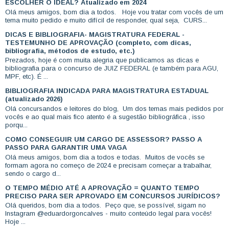
ESCOLHER O IDEAL? Atualizado em 2024
Olá meus amigos, bom dia a todos. Hoje vou tratar com vocês de um
tema muito pedido e muito difícil de responder, qual seja, CURS...
DICAS E BIBLIOGRAFIA- MAGISTRATURA FEDERAL -
TESTEMUNHO DE APROVAÇÃO (completo, com dicas,
bibliografia, métodos de estudo, etc.)
Prezados, hoje é com muita alegria que publicamos as dicas e
bibliografia para o concurso de JUIZ FEDERAL (e também para AGU,
MPF, etc). É ...
BIBLIOGRAFIA INDICADA PARA MAGISTRATURA ESTADUAL
(atualizado 2026)
Olá concursandos e leitores do blog, Um dos temas mais pedidos por
vocês e ao qual mais fico atento é a sugestão bibliográfica , isso
porqu...
COMO CONSEGUIR UM CARGO DE ASSESSOR? PASSO A
PASSO PARA GARANTIR UMA VAGA
Olá meus amigos, bom dia a todos e todas. Muitos de vocês se
formam agora no começo de 2024 e precisam começar a trabalhar,
sendo o cargo d...
O TEMPO MÉDIO ATÉ A APROVAÇÃO = QUANTO TEMPO
PRECISO PARA SER APROVADO EM CONCURSOS JURÍDICOS?
Olá queridos, bom dia a todos. Peço que, se possível, sigam no
Instagram @eduardorgoncalves - muito conteúdo legal para vocês!
Hoje ...