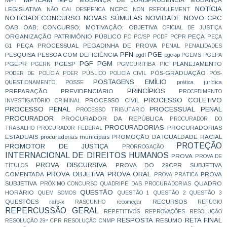
NOTÍCIA
LEGISLATIVA
NCPC
NÃO CAI DESPENCA
NON REFOULEMENT
NOTÍCIADECONCURSO
NOVAS SÚMULAS
NOVIDADE
NOVO CPC
OAB
OAB; CONCURSO; MOTIVAÇÃO;
OBJETIVA
OFICIAL DE JUSTIÇA
ORGANIZAÇÃO
PATRIMÔNIO PÚBLICO
PEÇA
PC
PC/SP
PCDF
PCPR
PEÇA
PEÇA PROCESSUAL
PEGADINHA DE PROVA
G1
PENAL
PENALIDADES
PFN
PGE
PESQUISA
PESSOA COM DEFICIÊNCIA
pgdf
pge-sp
PGEMS
PGEPA
PGF
PGM
PGEPR
PGESP
PLANEJAMENTO
PGERN
PGMCURITIBA
PIC
PÓS-GRADUAÇÃO
PODER DE POLÍCIA
POER PÚBLICO
POLICIA CIVIL
PÓS-
POSTAGENS EMÍLIO
QUESTIONAMENTO
POSSE
prática jurídica
PRINCÍPIOS
PREPARAÇÃO
PREVIDENCIÁRIO
PROCEDIMENTO
PROCESSO COLETIVO
PROCESSO CIVIL
INVESTIGATÓRIO CRIMINAL
PROCESSO PENAL
PROCESSUAL PENAL
PROCESSO TRIBUTÁRIO
PROCURADOR
PROCURADOR DA REPÚBLICA
PROCURADOR DO
PROCURADORIAS
PROCURADORIAS
TRABALHO
PROCURADOR FEDERAL
ESTADUAIS
procuradorias municipais
PROMOÇÃO DA IGUALDADE RACIAL
PROTEÇÃO
PROMOTOR DE JUSTIÇA
PRORROGAÇÃO
INTERNACIONAL DE DIREITOS HUMANOS
PROVA
PROVA DE
PROVA DISCURSIVA
PROVA DO 29CPR SUBJETIVA
TÍTULOS
PROVA OBJETIVA
PROVA ORAL
COMENTADA
PROVA
PROVA PRÁTICA
SUBJETIVA
QUADRO
PRÓXIMO CONCURSO
QUADRIPÉ DAS PROCURADORIAS
QUESTÃO
HORÁRIO
QUEM SOMOS
QUESTÃO 1
QUESTÃO 2
QUESTÃO 3
QUESTÕES
raio-x
RECURSOS
RASCUNHO
recomeçar
REFÚGIO
REPERCUSSÃO GERAL
REPETITIVOS
REPROVAÇÕES
RESOLUÇÃO
RESPOSTA
RETA FINAL
RESUMO
RESOLUÇÃO 29º CPR
RESOLUÇÃO CNMP