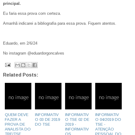
principal.
Eu faria essa prova com certeza.
Amanhã indicarei a bibliografia para essa prova. Fiquem atentos.
Eduardo, em 2/6/24
No instagram @eduardorgoncalves
Related Posts:
QUEM DEVE
INFORMATIV
INFORMATIV
INFORMATIV
FAZER A
O 03 DE 2019
O TSE 02 DE
O 04/2019 DO
PROVA DE
DO TSE
2019 -
TSE -
ANALISTA DO
INFORMATIV
ATENÇÃO
TRE/TSE
OS
PESSOAL DO