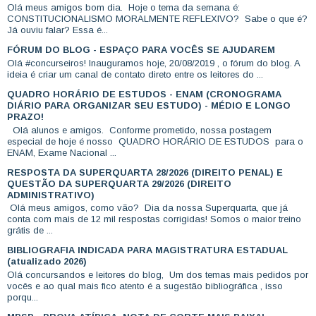
Olá meus amigos bom dia. Hoje o tema da semana é:
CONSTITUCIONALISMO MORALMENTE REFLEXIVO? Sabe o que é?
Já ouviu falar? Essa é...
FÓRUM DO BLOG - ESPAÇO PARA VOCÊS SE AJUDAREM
Olá #concurseiros! Inauguramos hoje, 20/08/2019 , o fórum do blog. A
ideia é criar um canal de contato direto entre os leitores do ...
QUADRO HORÁRIO DE ESTUDOS - ENAM (CRONOGRAMA
DIÁRIO PARA ORGANIZAR SEU ESTUDO) - MÉDIO E LONGO
PRAZO!
Olá alunos e amigos. Conforme prometido, nossa postagem
especial de hoje é nosso QUADRO HORÁRIO DE ESTUDOS para o
ENAM, Exame Nacional ...
RESPOSTA DA SUPERQUARTA 28/2026 (DIREITO PENAL) E
QUESTÃO DA SUPERQUARTA 29/2026 (DIREITO
ADMINISTRATIVO)
Olá meus amigos, como vão? Dia da nossa Superquarta, que já
conta com mais de 12 mil respostas corrigidas! Somos o maior treino
grátis de ...
BIBLIOGRAFIA INDICADA PARA MAGISTRATURA ESTADUAL
(atualizado 2026)
Olá concursandos e leitores do blog, Um dos temas mais pedidos por
vocês e ao qual mais fico atento é a sugestão bibliográfica , isso
porqu...