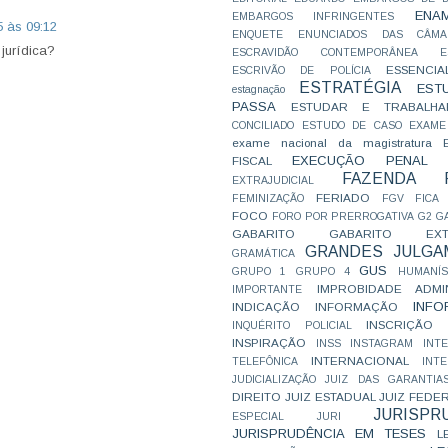
ENA
EMBARGOS INFRINGENTES
5 às 09:12
ENQUETE
ENUNCIADOS DAS CÂMA
jurídica?
ESCRAVIDÃO CONTEMPORÂNEA
E
ESSENCIA
ESCRIVÃO DE POLÍCIA
ESTRATÉGIA
EST
estagnação
PASSA
ESTUDAR E TRABALHA
CONCILIADO
ESTUDO DE CASO
EXAME
exame nacional da magistratura
EXECUÇÃO PENAL
FISCAL
FAZENDA P
EXTRAJUDICIAL
FERIADO
FEMINIZAÇÃO
FGV
FICA
FOCO
FORO POR PRERROGATIVA
G2
G
GABARITO
GABARITO EXTR
GRANDES JULGA
GRAMÁTICA
GUS
GRUPO 1
GRUPO 4
HUMANÍS
IMPROBIDADE ADMIN
IMPORTANTE
INFO
INDICAÇÃO
INFORMAÇÃO
INSCRIÇÃO D
INQUÉRITO POLICIAL
INSPIRAÇÃO
INSS
INSTAGRAM
INT
INTERNACIONAL
TELEFÔNICA
INT
JUDICIALIZAÇÃO
JUIZ DAS GARANTIA
DIREITO
JUIZ ESTADUAL
JUIZ FEDE
JURISPR
ESPECIAL
JURI
JURISPRUDÊNCIA EM TESES
L