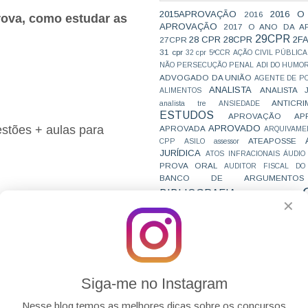
2015APROVAÇÃO
2016 O
2016
prova, como estudar as
APROVAÇÃO
2017 O ANO DA A
29CPR
28 CPR
28CPR
2F
27CPR
31 cpr
32 cpr
5ªCCR
AÇÃO CIVIL PÚBLICA
NÃO PERSECUÇÃO PENAL
ADI DO HUMO
ADVOGADO DA UNIÃO
AGENTE DE PO
ANALISTA
ANALISTA 
ALIMENTOS
ANTICRI
analista tre
ANSIEDADE
ESTUDOS
APROVAÇÃO
AP
APROVADO
estões + aulas para
APROVADA
ARQUIVAME
ATEAPOSSE
CPP
ASILO
assessor
JURÍDICA
ATOS INFRACIONAIS
ÁUDIO
PROVA ORAL
AUDITOR FISCAL DO
BANCO DE ARGUMENTOS
BIBLIOGRAFIA
BIZU
C e E
CAC
✕
VAI CAIR
CARREIRAS
C
JURÍDICAS
CASO ELLWANGER
CEBRA
CNMP
CF
CF EM 20 DIAS
cnj
COACH
CÓDIGO DE TRÂNSITO BRASILEIRO
C
COMO SE 
COMBATE À CORRUPÇÃO
calves
PARA CONCURSOS
COMPRO
Siga-me no Instagram
CONC
AJUSTAMENTO DE CONDUTA
CONC
CONCURFRIENDS
Nesse blog temos as melhores dicas sobre os concursos