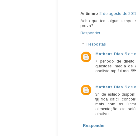
Anônimo
2 de agosto de 202
Acha que tem algum tempo m
prova?
Responder
Respostas
Matheus Dias
5 de 
7 periodo de direit
questões, média de 
analista mp fui mal 5
Matheus Dias
5 de 
3h de estudo disponív
tjrj fica difícil conc
mais com as última
alimentação, etc, sal
atrativo.
Responder