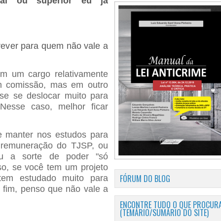
al ou superior eu já
crever para quem não vale a
em um cargo relativamente
m comissão, mas em outro
se se deslocar muito para
Nesse caso, melhor ficar
e manter nos estudos para
a remuneração do TJSP, ou
u a sorte de poder "só
so, se você tem um projeto
FÓRUM DO BLOG
 tem estudado muito para
 fim, penso que não vale a
ENCONTRE TUDO O QUE PROCURA
(TEMÁRIO/SUMÁRIO DO SITE)