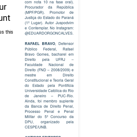
com nota 10 na fase oral).
Procurador da República
(MPF/PGR). Promotor de
Justiça do Estado do Paraná
(1º Lugar). Autor Juspodvim
e Contemplar. No Instagram:
@EDUARDORGONCALVES.
RAFAEL BRAVO
, Defensor
Público Federal, Rafael
Bravo Gomes, bacharel em
Direito pela UFRJ –
Faculdade Nacional de
Direito (FND – 2008/2009) e
mestre em Direito
Constitucional e Teoria Geral
do Estado pela Pontifícia
Universidade Católica do Rio
de Janeiro – PUC-Rio.
Ainda, foi membro suplente
da Banca de Direito Penal,
Processo Penal e Penal
Militar do 5º Concurso da
DPU, organizado pela
CESPE/UNB.