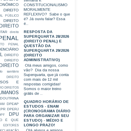
semana é:
CONÔMICO
CONSTITUCIONALISMO
MORALMENTE
DIREITO
REFLEXIVO? Sabe o que
AL PÚBLICO
é? Já ouviu falar? Essa
DIREITO
é...
DIREITO
RESPOSTA DA
ITAR
direito
SUPERQUARTA 28/2026
 PENAL
(DIREITO PENAL) E
EITO PENAL
QUESTÃO DA
ENCIÁRIO
SUPERQUARTA 29/2026
L
(DIREITO
DIREITO
ADMINISTRATIVO)
DIREITO
DIREITO
Olá meus amigos, como
vão? Dia da nossa
ito sanitário
Superquarta, que já conta
DIREITO
com mais de 12 mil
FUSOS E
respostas corrigidas!
RO
DIREITOS
Somos o maior treino
HUMANOS
grátis de ...
DOUTRINA
QUADRO HORÁRIO DE
DPEAP
EAM
ESTUDOS - ENAM
EPR
DPERJ
(CRONOGRAMA DIÁRIO
DPU
DPF
PARA ORGANIZAR SEU
O É QUE
ESTUDO) - MÉDIO E
LONGO PRAZO!
EDITORES
Olá alunos e amigos.
ECLARAÇÃO