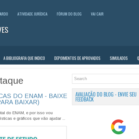
UARDO
ATIVIDADE JURÍDICA
FÓRUM DO BLOG
VAI CAIR
VES
A BIBLIOGRAFIA QUE INDICO
DEPOIMENTOS DE APROVADOS
SIMULADOS
taque
AVALIAÇÃO DO BLOG - ENVIE SEU
CAS DO ENAM - BAIXE
FEEDBACK
PARA BAIXAR)
tal do ENAM, e por isso vou
sticas e gráficos que vão ajudar ...