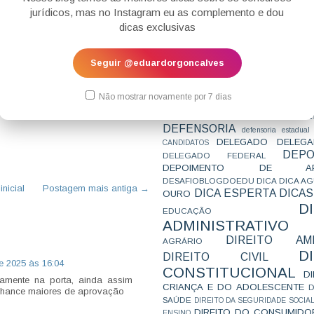
CONCURSO
CONCURSO 
jurídicos, mas no Instagram eu as complemento e dou
CONCURSOS
CONCURSOS 
dicas exclusivas
CONCURSOS NÍVEL HARD
C
TEMPORÁRIA
CONVENÇÃO 169
C
CORTE INTERA
INTERNACIONAL
Seguir @eduardorgoncalves
CPC2015
CRI
CPI
CPR
CRONOGRAMA
CTB
CURIOSIDADES
CURSO
CURSO ESTUDO DE CASO - T
Não mostrar novamente por 7 dias
PARA A SUBJETIVA
CURSO PROVA D
DE
CURSO PROVA ORAL
DEBATE
DEFENSORIA
defensoria estadual
DELEGADO
DELEGA
CANDIDATOS
DEPO
DELEGADO FEDERAL
DEPOIMENTO DE AP
DESAFIOBLOGDOEDU
DICA
DICA A
nicial
Postagem mais antiga →
DICA ESPERTA
DICAS
OURO
D
EDUCAÇÃO
ADMINISTRATIVO
DIREITO AMB
AGRÁRIO
D
DIREITO CIVIL
e 2025 às 16:04
CONSTITUCIONAL
D
icamente na porta, ainda assim
CRIANÇA E DO ADOLESCENTE
D
hance maiores de aprovação
SAÚDE
DIREITO DA SEGURIDADE SOCIA
DIREITO DO CONSUMIDO
ENSINO