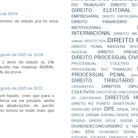
DO TRABALHO
DIREITO E
DIREITO ELEITORAL
5 às 00:54
EMPRESARIAL
DIREITO EMPRESARI
ínimo de estudo pra fzr essa
DIREITO FINANCEIRO
INSTITUCIONAL
INTERNACIONAL
DIREITO MIL
DIREITO
notarial
DIREITO PEN
DIREITO PENAL INDÍGENA
DIR
DIREITO PREVID
NEGOCIAL
agosto de 2025 às 16:09
DIREITO PROCESSUAL CIVI
o, 1 anos de estudo já, 20k
PROCESSUAL COLETIVO
acerto nas materias 80/85%,
PROCESSUAL DO TRABALHO
5% da prova.
PROCESSUAL PENAL
dire
DIREITO TRIBUTÁRIO
DIREITOS DI
URBANÍSTICO
agosto de 2025 às 16:11
COLETIVOS
DIREITOS DO CONCURSEI
el liquido, creio que para o
DIREITOS 
DO CONTRATADO
orrência vai ser pesada, ainda
DIRETO AO PONTO
DISSERTAÇÃO
s atualizações de auxílio
DPE
DPDF
DPEAL
DOWNLOAD
DP
ário tornou-se muito mais que
DPECE
DPEMA
DPEMG
DPEPE
DP
DPERO
DPERS
DPESP
DPESC
DUVIDADECONCURSEIRO
E NÃ
ECA
CAIU
EDITAL
ECONOMICO
EDITORIAL
EDUARDO
EMBARGOS DE D