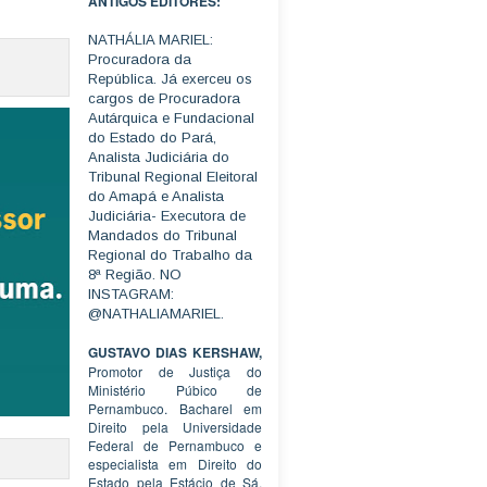
ANTIGOS EDITORES:
NATHÁLIA MARIEL:
Procuradora da
República. Já exerceu os
cargos de Procuradora
Autárquica e Fundacional
do Estado do Pará,
Analista Judiciária do
Tribunal Regional Eleitoral
do Amapá e Analista
Judiciária- Executora de
Mandados do Tribunal
Regional do Trabalho da
8ª Região. NO
INSTAGRAM:
@NATHALIAMARIEL.
GUSTAVO DIAS KERSHAW,
Promotor de Justiça do
Ministério Púbico de
Pernambuco. Bacharel em
Direito pela Universidade
Federal de Pernambuco e
especialista em Direito do
Estado pela Estácio de Sá.