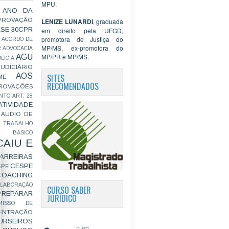
MPU.
 ANO DA
PROVAÇÃO
LENIZE LUNARDI
, graduada
ASE
30CPR
em direito pela UFGD,
promotora de Justiça do
ACORDO DE
MP/MS, ex-promotora do
R
ADVOCACIA
MP/PR e MP/MS.
AGU
LÍCIA
JUDICIÁRIO
AOS
SITES
ME
RECOMENDADOS
ROVAÇÕES
NTO
ART. 28
ATIVIDADE
AUDIO DE
 TRABALHO
BÁSICO
CAIU E
ARREIRAS
CESPE
SPE
COACHING
OLABORAÇÃO
CURSO SABER
PREPARAR
JURÍDICO
MISSO DE
ENTRAÇÃO
URSEIROS