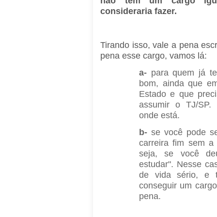
não tem um cargo igu
consideraria fazer.
Tirando isso, vale a pena es
pena esse cargo, vamos lá:
a-
para quem já t
bom, ainda que e
Estado e que preci
assumir o TJ/SP. 
onde está.
b-
se você pode s
carreira fim sem 
seja, se você de
estudar". Nesse ca
de vida sério, e
conseguir um cargo
pena.