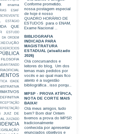
Conforme prometido,
M
enama
nossa postagem especial
RAS
ESAF
de hoje é nosso
SCREVENTE
QUADRO HORÁRIO DE
L
ESTÁGIO
ESTUDOS para o ENAM,
UDA QUE
Exame Nacional ...
R
ESTUDO
BIBLIOGRAFIA
 DA ORDEM
INDICADA PARA
EXECUÇÃO
MAGISTRATURA
EXERCÍCIOS
ESTADUAL (atualizado
ÚBLICA
2026)
FILOSOFIA
Olá concursandos e
ABARITANDO
leitores do blog, Um dos
AOFICIAL
temas mais pedidos por
MENTOS
vocês e ao qual mais fico
atento é a sugestão
TICA
IDADE
bibliográfica , isso porqu...
ISTRATIVA
RMATIVOS
MPSP - PROVA ATÍPICA,
EFINITIVA
NOTA DE CORTE MAIS
BAIXA!
ERCEPTAÇÃO
Olá meus amigos, tudo
ERPRETAÇÃO
bem? Bom dia! Ontem
JUIZ DE
S
tivemos a prova do MPSP,
RAL
JUIZADO
tradicionalmente
UDENCIA
conhecida por apresentar
EGISLAÇÃO
enunciados objetivos e