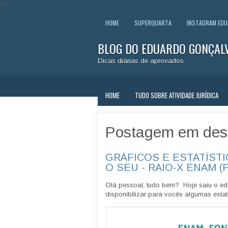
//]]>
HOME
SUPERQUARTA
INSTAGRAM ED
BLOG DO EDUARDO GONÇAL
Dicas diárias de aprovados.
HOME
TUDO SOBRE ATIVIDADE JURÍDICA
Postagem em des
GRÁFICOS E ESTATÍSTI
O SEU - RAIO-X ENAM (
Olá pessoal, tudo bem? Hoje saiu o edi
disponibilizar para vocês algumas estatí