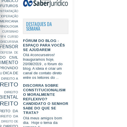
PÚBLICO
FUTUROS
ONTRATAÇÃO
OOPERAÇÃO
MERICANA
DESTAQUES DA
MINOLOGIA
SEMANA
CURSINHO
RF4
CURSO
FÓRUM DO BLOG -
ISCURSIVA
ESPAÇO PARA VOCÊS
FENSOR
SE AJUDAREM
DEFESA DE
Olá #concurseiros!
DO CIVIL
Inauguramos hoje,
IMENTO
20/08/2019 , o fórum do
ROVADO
blog. A ideia é criar um
DICA DE
canal de contato direto
GU
entre os leitores do ...
DIREITO A
IREITO
DISCORRA SOBRE
CONSTITUCIONALISM
DIREITO
O MORALMENTE
IENTAL
REFLEXIVO?
IREITO
CANDIDATO O SENHOR
SABE DO QUE SE
IREITO DA
TRATA?
IREITO DA
Olá meus amigos bom
L
DIREITO DE
dia. Hoje o tema da
R
DIREITO