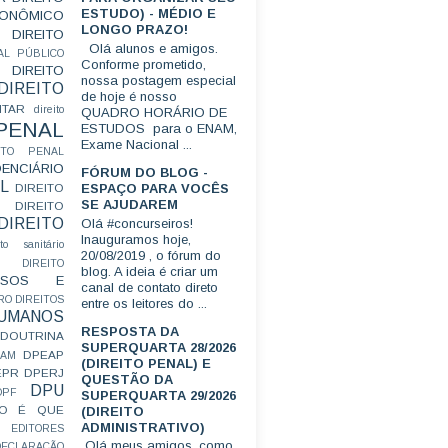
ESTUDO) - MÉDIO E
CONÔMICO
LONGO PRAZO!
DIREITO
Olá alunos e amigos.
AL PÚBLICO
Conforme prometido,
DIREITO
nossa postagem especial
DIREITO
de hoje é nosso
ITAR
direito
QUADRO HORÁRIO DE
 PENAL
ESTUDOS para o ENAM,
Exame Nacional ...
EITO PENAL
ENCIÁRIO
FÓRUM DO BLOG -
L
ESPAÇO PARA VOCÊS
DIREITO
SE AJUDAREM
DIREITO
DIREITO
Olá #concurseiros!
Inauguramos hoje,
ito sanitário
20/08/2019 , o fórum do
DIREITO
blog. A ideia é criar um
FUSOS E
canal de contato direto
RO
DIREITOS
entre os leitores do ...
HUMANOS
RESPOSTA DA
DOUTRINA
SUPERQUARTA 28/2026
DPEAP
EAM
(DIREITO PENAL) E
EPR
DPERJ
QUESTÃO DA
DPU
DPF
SUPERQUARTA 29/2026
O É QUE
(DIREITO
ADMINISTRATIVO)
EDITORES
Olá meus amigos, como
ECLARAÇÃO