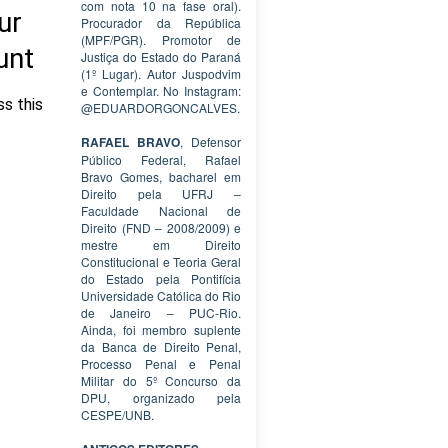
com nota 10 na fase oral).
Procurador da República
(MPF/PGR). Promotor de
Justiça do Estado do Paraná
(1º Lugar). Autor Juspodvim
e Contemplar. No Instagram:
@EDUARDORGONCALVES.
RAFAEL BRAVO
, Defensor
Público Federal, Rafael
Bravo Gomes, bacharel em
Direito pela UFRJ –
Faculdade Nacional de
Direito (FND – 2008/2009) e
mestre em Direito
Constitucional e Teoria Geral
do Estado pela Pontifícia
Universidade Católica do Rio
de Janeiro – PUC-Rio.
Ainda, foi membro suplente
da Banca de Direito Penal,
Processo Penal e Penal
Militar do 5º Concurso da
DPU, organizado pela
CESPE/UNB.