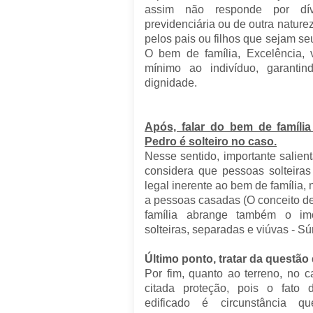
assim não responde por dívid
previdenciária ou de outra nature
pelos pais ou filhos que sejam seu
O bem de família, Excelência, 
mínimo ao indivíduo, garanti
dignidade.
Após, falar do bem de família
Pedro é solteiro no caso.
Nesse sentido, importante salien
considera que pessoas solteir
legal inerente ao bem de família,
a pessoas casadas (
O conceito d
família abrange também o im
solteiras, separadas e viúvas - S
Último ponto, tratar da questão 
Por fim, quanto ao terreno, no
citada proteção, pois o
fato d
edificado
é circunstância qu