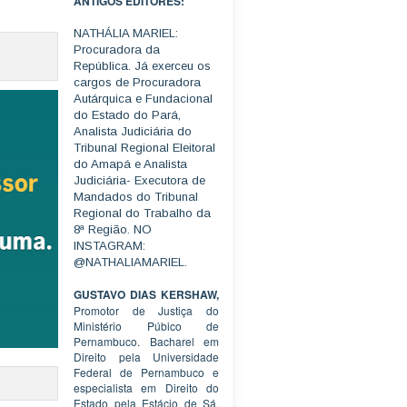
ANTIGOS EDITORES:
NATHÁLIA MARIEL:
Procuradora da
República. Já exerceu os
cargos de Procuradora
Autárquica e Fundacional
do Estado do Pará,
Analista Judiciária do
Tribunal Regional Eleitoral
do Amapá e Analista
Judiciária- Executora de
Mandados do Tribunal
Regional do Trabalho da
8ª Região. NO
INSTAGRAM:
@NATHALIAMARIEL.
GUSTAVO DIAS KERSHAW,
Promotor de Justiça do
Ministério Púbico de
Pernambuco. Bacharel em
Direito pela Universidade
Federal de Pernambuco e
especialista em Direito do
Estado pela Estácio de Sá.