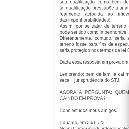
sua
qualificação
como
bem de 
tal
qualificação
pressupõe a análi
realmente atribuída ao
imóv
das
impenhorabilidades
).
Assim, por se tratar de terreno
pode ser tido como impenhorável
Diferentemente, contudo, seria
terreno fosse para fins de espec
seria protegido nos termos da lei
Dada essa resposta em prova ora
Lembrando: bem de família cai mu
seca + jurisprudência do STJ.
AGORA A PERGUNTA: QUEM 
CAINDO EM PROVA?
Bons estudos meus amigos.
Eduardo, em 30/11/23
No instagram @eduardorgoncalv