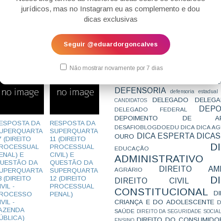
CONCURSO
CONCURSO 
jurídicos, mas no Instagram eu as complemento e dou
CONCURSOS
CONCURSOS 
dicas exclusivas
CONCURSOS NÍVEL HARD
C
TEMPORÁRIA
CONVENÇÃO 169
C
CORTE INTERA
INTERNACIONAL
Seguir @eduardorgoncalves
CPC2015
CRI
CPI
CPR
CRONOGRAMA
CTB
CURIOSIDADES
CURSO
CURSO ESTUDO DE CASO - T
Não mostrar novamente por 7 dias
PARA A SUBJETIVA
CURSO PROVA D
DE
CURSO PROVA ORAL
DEBATE
DEFENSORIA
defensoria estadual
DELEGADO
DELEGA
CANDIDATOS
DEPO
DELEGADO FEDERAL
DEPOIMENTO DE AP
ESPOSTA DA
RESPOSTA DA
DESAFIOBLOGDOEDU
DICA
DICA A
UPERQUARTA
SUPERQUARTA
DICA ESPERTA
DICAS
OURO
7 (DIREITO
11 (DIREITO
D
ROCESSUAL
PROCESSUAL
EDUCAÇÃO
ENAL) E
CIVIL) E
ADMINISTRATIVO
UESTÃO DA
QUESTÃO DA
DIREITO AMB
AGRÁRIO
UPERQUARTA
SUPERQUARTA
D
8 (DIREITO
12 (DIREITO
DIREITO CIVIL
IVIL -
PROCESSUAL
CONSTITUCIONAL
D
ROCESSO
PENAL)
IVIL -
CRIANÇA E DO ADOLESCENTE
D
AZENDA
SAÚDE
DIREITO DA SEGURIDADE SOCIA
ÚBLICA)
DIREITO DO CONSUMIDO
ENSINO