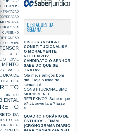
PÚBLICO
FUTUROS
ONTRATAÇÃO
OOPERAÇÃO
MERICANA
DESTAQUES DA
MINOLOGIA
SEMANA
CURSINHO
RF4
CURSO
DISCORRA SOBRE
ISCURSIVA
CONSTITUCIONALISM
FENSOR
O MORALMENTE
DEFESA DE
REFLEXIVO?
DO CIVIL
CANDIDATO O SENHOR
IMENTO
SABE DO QUE SE
TRATA?
ROVADO
DICA DE
Olá meus amigos bom
GU
dia. Hoje o tema da
DIREITO A
semana é:
IREITO
CONSTITUCIONALISMO
MORALMENTE
DIREITO
REFLEXIVO? Sabe o que
IENTAL
é? Já ouviu falar? Essa
IREITO
é...
IREITO DA
QUADRO HORÁRIO DE
IREITO DA
ESTUDOS - ENAM
(CRONOGRAMA DIÁRIO
L
DIREITO DE
R
DIREITO
PARA ORGANIZAR SEU