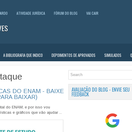
UARDO
ATIVIDADE JURÍDICA
FÓRUM DO BLOG
VAI CAIR
VES
A BIBLIOGRAFIA QUE INDICO
DEPOIMENTOS DE APROVADOS
SIMULADOS
taque
AVALIAÇÃO DO BLOG - ENVIE SEU
CAS DO ENAM - BAIXE
FEEDBACK
PARA BAIXAR)
tal do ENAM, e por isso vou
sticas e gráficos que vão ajudar ...