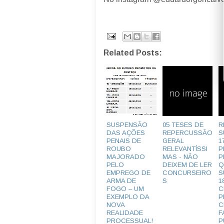
Related Posts:
SUSPENSÃO
05 TESES DE
R
DAS AÇÕES
REPERCUSSÃO
S
PENAIS DE
GERAL
1
ROUBO
RELEVANTÍSSI
P
MAJORADO
MAS - NÃO
P
PELO
DEIXEM DE LER
Q
EMPREGO DE
CONCURSEIRO
S
ARMA DE
S
1
FOGO – UM
C
EXEMPLO DA
P
NOVA
C
REALIDADE
F
PROCESSUAL!
P