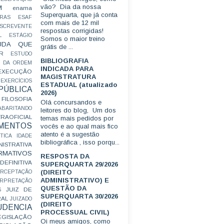
vão? Dia da nossa
M
enama
Superquarta, que já conta
RAS
ESAF
com mais de 12 mil
SCREVENTE
respostas corrigidas!
L
ESTÁGIO
Somos o maior treino
UDA QUE
grátis de ...
R
ESTUDO
BIBLIOGRAFIA
 DA ORDEM
INDICADA PARA
EXECUÇÃO
MAGISTRATURA
EXERCÍCIOS
ESTADUAL (atualizado
ÚBLICA
2026)
FILOSOFIA
Olá concursandos e
ABARITANDO
leitores do blog, Um dos
AOFICIAL
temas mais pedidos por
MENTOS
vocês e ao qual mais fico
atento é a sugestão
TICA
IDADE
bibliográfica , isso porqu...
ISTRATIVA
RMATIVOS
RESPOSTA DA
EFINITIVA
SUPERQUARTA 29/2026
(DIREITO
ERCEPTAÇÃO
ADMINISTRATIVO) E
ERPRETAÇÃO
QUESTÃO DA
JUIZ DE
S
SUPERQUARTA 30/2026
RAL
JUIZADO
(DIREITO
UDENCIA
PROCESSUAL CIVIL)
EGISLAÇÃO
Oi meus amigos, como