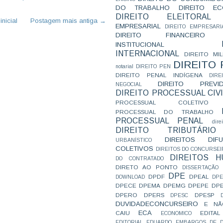
DO TRABALHO
DIREITO E
DIREITO ELEITORAL
nicial
Postagem mais antiga →
EMPRESARIAL
DIREITO EMPRESARI
DIREITO FINANCEIRO
INSTITUCIONAL
INTERNACIONAL
DIREITO MIL
DIREITO
notarial
DIREITO PEN
DIREITO PENAL INDÍGENA
DIR
DIREITO PREVID
NEGOCIAL
DIREITO PROCESSUAL CIVI
PROCESSUAL COLETIVO
PROCESSUAL DO TRABALHO
PROCESSUAL PENAL
dire
DIREITO TRIBUTÁRIO
DIREITOS DI
URBANÍSTICO
COLETIVOS
DIREITOS DO CONCURSEI
DIREITOS 
DO CONTRATADO
DIRETO AO PONTO
DISSERTAÇÃO
DPE
DPDF
DPEAL
DOWNLOAD
DP
DPECE
DPEMA
DPEMG
DPEPE
DP
DPERO
DPERS
DPESP
DPESC
DUVIDADECONCURSEIRO
E NÃ
ECA
CAIU
EDITAL
ECONOMICO
EDITORIAL
EDUARDO
EMBARGOS DE D