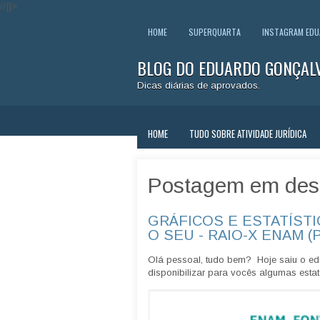
//]]>
HOME
SUPERQUARTA
INSTAGRAM ED
BLOG DO EDUARDO GONÇAL
Dicas diárias de aprovados.
HOME
TUDO SOBRE ATIVIDADE JURÍDICA
Postagem em des
GRÁFICOS E ESTATÍSTI
O SEU - RAIO-X ENAM (
Olá pessoal, tudo bem? Hoje saiu o edi
disponibilizar para vocês algumas estatí