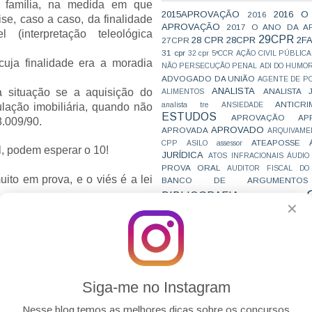
família,
na medida em que
2015APROVAÇÃO
2016 O
2016
se, caso a caso, da finalidade
APROVAÇÃO
2017 O ANO DA A
el
(interpretação teleológica
29CPR
28 CPR
28CPR
2F
27CPR
31 cpr
32 cpr
5ªCCR
AÇÃO CIVIL PÚBLICA
 cuja finalidade era a moradia
NÃO PERSECUÇÃO PENAL
ADI DO HUMO
.
ADVOGADO DA UNIÃO
AGENTE DE PO
ANALISTA
ANALISTA 
 a situação se a aquisição do
ALIMENTOS
ANTICRI
analista tre
ANSIEDADE
ulação imobiliária, quando não
ESTUDOS
APROVAÇÃO
AP
 8.009/90.
APROVADO
APROVADA
ARQUIVAME
ATEAPOSSE
CPP
ASILO
assessor
l, podem esperar o 10!
JURÍDICA
ATOS INFRACIONAIS
ÁUDIO
PROVA ORAL
AUDITOR FISCAL DO
ito em prova, e o viés é a lei
BANCO DE ARGUMENTOS
BIBLIOGRAFIA
BIZU
C e E
CAC
✕
VAI CAIR
CARREIRAS
C
JÁ VIU BEM DE FAMÍLIA
JURÍDICAS
CASO ELLWANGER
CEBRA
CNMP
CF
CF EM 20 DIAS
cnj
COACH
CÓDIGO DE TRÂNSITO BRASILEIRO
C
COMO SE 
COMBATE À CORRUPÇÃO
PARA CONCURSOS
COMPRO
Siga-me no Instagram
CONC
AJUSTAMENTO DE CONDUTA
CONC
CONCURFRIENDS
Nesse blog temos as melhores dicas sobre os concursos
es