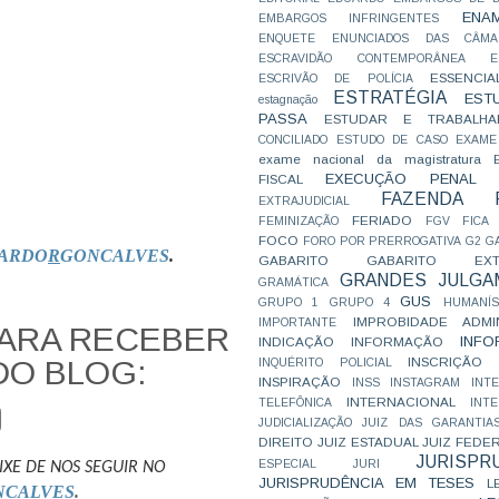
ENA
EMBARGOS INFRINGENTES
ENQUETE
ENUNCIADOS DAS CÂMA
ESCRAVIDÃO CONTEMPORÂNEA
E
ESSENCIA
ESCRIVÃO DE POLÍCIA
ESTRATÉGIA
EST
estagnação
PASSA
ESTUDAR E TRABALHA
CONCILIADO
ESTUDO DE CASO
EXAME
exame nacional da magistratura
EXECUÇÃO PENAL
FISCAL
FAZENDA P
EXTRAJUDICIAL
FERIADO
FEMINIZAÇÃO
FGV
FICA
FOCO
FORO POR PRERROGATIVA
G2
G
ARDO
R
GONCALVES
.
GABARITO
GABARITO EXTR
GRANDES JULGA
GRAMÁTICA
GUS
GRUPO 1
GRUPO 4
HUMANÍS
IMPROBIDADE ADMIN
IMPORTANTE
PARA RECEBER
INFO
INDICAÇÃO
INFORMAÇÃO
DO BLOG:
INSCRIÇÃO D
INQUÉRITO POLICIAL
INSPIRAÇÃO
INSS
INSTAGRAM
INT
INTERNACIONAL
TELEFÔNICA
INT
JUDICIALIZAÇÃO
JUIZ DAS GARANTIA
DIREITO
JUIZ ESTADUAL
JUIZ FEDE
JURISPR
ESPECIAL
JURI
IXE DE NOS SEGUIR NO
JURISPRUDÊNCIA EM TESES
L
NCALVES
.