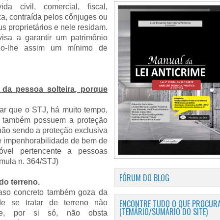
a civil, comercial, fiscal,
za, contraída pelos cônjuges ou
s proprietários e nele residam.
visa a garantir um patrimônio
ndo-lhe assim um mínimo de
 da pessoa solteira, porque
tar que o STJ, há muito tempo,
as também possuem a proteção
 não sendo a proteção exclusiva
e impenhorabilidade de bem de
óvel pertencente a pessoas
úmula n. 364/STJ)
FÓRUM DO BLOG
do terreno.
 caso concreto também goza da
ENCONTRE TUDO O QUE PROCURA
e se tratar de
terreno não
(TEMÁRIO/SUMÁRIO DO SITE)
e, por si só, não obsta