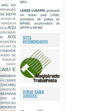
MPU.
 ANO DA
PROVAÇÃO
LENIZE LUNARDI
, graduada
ASE
30CPR
em direito pela UFGD,
promotora de Justiça do
ACORDO DE
MP/MS, ex-promotora do
R
ADVOCACIA
MP/PR e MP/MS.
AGU
LÍCIA
JUDICIÁRIO
AOS
SITES
ME
RECOMENDADOS
ROVAÇÕES
NTO
ART. 28
ATIVIDADE
AUDIO DE
 TRABALHO
BÁSICO
CAIU E
ARREIRAS
CESPE
SPE
COACHING
OLABORAÇÃO
CURSO SABER
PREPARAR
JURÍDICO
MISSO DE
ENTRAÇÃO
URSEIROS