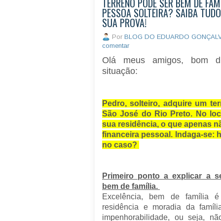
TERRENO PODE SER BEM DE FAMÍ
PESSOA SOLTEIRA? SAIBA TUDO
SUA PROVA!
Por
BLOG DO EDUARDO GONÇAL
comentar
Olá meus amigos, bom di
situação:
Pedro, solteiro, adquire um 
São José do Rio Preto. No loc
sua residência, o que apenas 
financeira pessoal. Indaga-se: 
no caso?
Primeiro ponto a explicar a 
bem de família.
Excelência, b
em de família é
residência e moradia da famíl
impenhorabilidade, ou seja, n