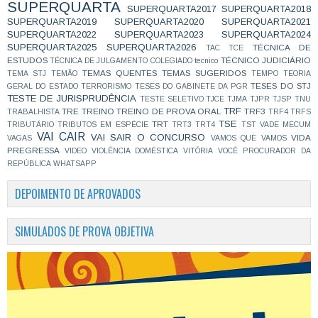
SUPERQUARTA
SUPERQUARTA2017
SUPERQUARTA2018
SUPERQUARTA2019
SUPERQUARTA2020
SUPERQUARTA2021
SUPERQUARTA2022
SUPERQUARTA2023
SUPERQUARTA2024
SUPERQUARTA2025
SUPERQUARTA2026
TÉCNICA DE
TAC
TCE
ESTUDOS
TÉCNICO JUDICIÁRIO
TÉCNICA DE JULGAMENTO COLEGIADO
tecnico
TEMAS QUENTES
TEMAS SUGERIDOS
TEMA STJ
TEMÃO
TEMPO
TEORIA
TESES DO STJ
GERAL DO ESTADO
TERRORISMO
TESES DO GABINETE DA PGR
TESTE DE JURISPRUDÊNCIA
TESTE SELETIVO
TJCE
TJMA
TJPR
TJSP
TNU
TRF
TRE
TREINO
TREINO DE PROVA ORAL
TRF3
TRABALHISTA
TRF4
TRFS
TSE
TRT
TRIBUTÁRIO
TRIBUTOS EM ESPÉCIE
TRT3
TRT4
TST
VADE MECUM
VAI CAIR
VAI SAIR O CONCURSO
VIDA
VAGAS
VAMOS QUE VAMOS
PREGRESSA
VIDEO
VIOLÊNCIA DOMÉSTICA
VITÓRIA
VOCÊ PROCURADOR DA
REPÚBLICA
WHATSAPP
DEPOIMENTO DE APROVADOS
SIMULADOS DE PROVA OBJETIVA