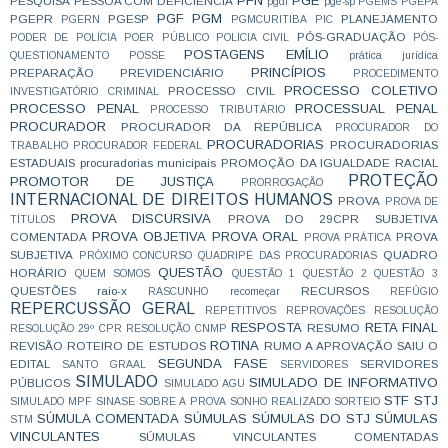
PFN
PGE
PESQUISA
PESSOA COM DEFICIÊNCIA
pgdf
pge-sp
PGEMS
PGEPA
PGF
PGM
PGEPR
PGESP
PLANEJAMENTO
PGERN
PGMCURITIBA
PIC
PÓS-GRADUAÇÃO
PODER DE POLÍCIA
POER PÚBLICO
POLICIA CIVIL
PÓS-
POSTAGENS EMÍLIO
QUESTIONAMENTO
POSSE
prática jurídica
PRINCÍPIOS
PREPARAÇÃO
PREVIDENCIÁRIO
PROCEDIMENTO
PROCESSO COLETIVO
PROCESSO CIVIL
INVESTIGATÓRIO CRIMINAL
PROCESSO PENAL
PROCESSUAL PENAL
PROCESSO TRIBUTÁRIO
PROCURADOR
PROCURADOR DA REPÚBLICA
PROCURADOR DO
PROCURADORIAS
PROCURADORIAS
TRABALHO
PROCURADOR FEDERAL
ESTADUAIS
procuradorias municipais
PROMOÇÃO DA IGUALDADE RACIAL
PROTEÇÃO
PROMOTOR DE JUSTIÇA
PRORROGAÇÃO
INTERNACIONAL DE DIREITOS HUMANOS
PROVA
PROVA DE
PROVA DISCURSIVA
PROVA DO 29CPR SUBJETIVA
TÍTULOS
PROVA OBJETIVA
PROVA ORAL
COMENTADA
PROVA
PROVA PRÁTICA
SUBJETIVA
QUADRO
PRÓXIMO CONCURSO
QUADRIPÉ DAS PROCURADORIAS
QUESTÃO
HORÁRIO
QUEM SOMOS
QUESTÃO 1
QUESTÃO 2
QUESTÃO 3
QUESTÕES
raio-x
RECURSOS
RASCUNHO
recomeçar
REFÚGIO
REPERCUSSÃO GERAL
REPETITIVOS
REPROVAÇÕES
RESOLUÇÃO
RESPOSTA
RETA FINAL
RESUMO
RESOLUÇÃO 29º CPR
RESOLUÇÃO CNMP
ROTINA
REVISÃO
ROTEIRO DE ESTUDOS
RUMO A APROVAÇÃO
SAIU O
SEGUNDA FASE
EDITAL
SERVIDORES
SANTO GRAAL
SERVIDORES
SIMULADO
SIMULADO DE INFORMATIVO
PÚBLICOS
SIMULADO AGU
STF
STJ
SIMULADO MPF
SINASE
SOBRE A PROVA
SONHO REALIZADO
SORTEIO
SÚMULA COMENTADA
SÚMULAS
SÚMULAS DO STJ
SÚMULAS
STM
VINCULANTES
SÚMULAS VINCULANTES COMENTADAS