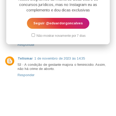
Anônimo
21 de abril de 2023 às 14:38
concursos jurídicos, mas no Instagram eu as
excelente simulado, os pontos mais importantes para a
complemento e dou dicas exclusivas
prova.
Responder
Seguir @eduardorgoncalves
isabella
24 de abril de 2023 às 20:00
Não mostrar novamente por 7 dias
Muito bom!
Responder
Telismar
1 de novembro de 2023 às 14:35
53 - A condição de gestante majora o feminicidio. Assim,
não há crime de aborto.
Responder