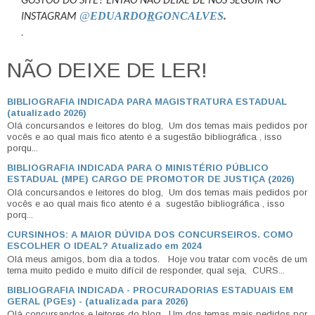
GOSTOU DO SITE? ENTÃO NÃO DEIXE DE NOS SEGUIR NO
@
EDUARDO
R
GONCALVES
.
INSTAGRAM
.
NÃO DEIXE DE LER!
BIBLIOGRAFIA INDICADA PARA MAGISTRATURA ESTADUAL
(atualizado 2026)
Olá concursandos e leitores do blog, Um dos temas mais pedidos por
vocês e ao qual mais fico atento é a sugestão bibliográfica , isso
porqu...
BIBLIOGRAFIA INDICADA PARA O MINISTÉRIO PÚBLICO
ESTADUAL (MPE) CARGO DE PROMOTOR DE JUSTIÇA (2026)
Olá concursandos e leitores do blog, Um dos temas mais pedidos por
vocês e ao qual mais fico atento é a sugestão bibliográfica , isso
porq...
CURSINHOS: A MAIOR DÚVIDA DOS CONCURSEIROS. COMO
ESCOLHER O IDEAL? Atualizado em 2024
Olá meus amigos, bom dia a todos. Hoje vou tratar com vocês de um
tema muito pedido e muito difícil de responder, qual seja, CURS...
BIBLIOGRAFIA INDICADA - PROCURADORIAS ESTADUAIS EM
GERAL (PGEs) - (atualizada para 2026)
Olá concursandos e leitores do blog, Um dos temas mais pedidos por