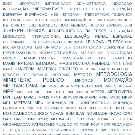
IMPROBIDADE ADMINISTRATIVA
INDICAÇÃO
IDADE
IMPORTANTE
INFORMATIVOS
INFORMAÇÃO
INSCRIÇÃO
INQUÉRITO POLICIAL
DEFINITIVA
INSPIRAÇÃO
INSS
INSTAGRAM
INTERCEPTAÇÃO TELEFÔNICA
INTERNACIONAL
JUIZ
INTERPRETAÇÃO
JUDICIALIZAÇÃO
JUIZ DAS GARANTIAS
DE DIREITO
JUIZ ESTADUAL
JUIZ FEDERAL
JUIZADO ESPECIAL
JURI
JURISPRUDENCIA
JURISPRUDÊNCIA EM TESES
LEGISLAÇÃO
LEGISLAÇÃO PENAL ESPECIAL
LEGISLAÇÃO INTERNACIONAL
LEI NOVA
LEI SECA
LEGITIMIDADE
LEI DE ORGANIZAÇÕES CRIMINOSAS
LEIS
LIBERDADE DE
ESQUEMATIZADAS
LEIS GRIFADAS
LEIS SISTEMATIZADAS
EXPRESSÃO
LÍNGUA PORTUGUESA
LOTAÇÃO
LINDB
LISTA SUJA
LIVE
LIVRO
MAGISTRATURA
MAGISTRATURA DO TRABALHO
MACETE
MAGISTRATURA ESTADUAL
MAGISTRATURA FEDERAL
MAIS LIDAS
MATERIAL
MATERIAL GRATUITO
MENTALIDADE
MAMÃES
MEDICINA LEGAL
METODOLOGIA
MÉTODO
MERCADO DE TRABALHO
MESTRADO
MINISTÉRIO PÚBLICO
MOTIVAÇÃO
MINORIAS
MOTIVACIONAL
MP
MPE
MPESTADUAL
MPAC
MPBA
MPCE
MPDFT
MPF
MPF29
MPFLOVERS
MPF 29
MPF; DIREITO PENAL
MPF28
MPFTEAM
MPMG
MPPR
MPMS
MPPE
MPRJ
MPSC
MPSP
MPMT
MPPA
MPTEAM
MPU
MPT
MUDANÇA DE JURISPRUDÊNCIA
MUDANÇA
NOTÍCIA
LEGISLATIVA
NCPC
NÃO CAI DESPENCA
NON REFOULEMENT
NOTÍCIADECONCURSO
NOVAS SÚMULAS
NOVIDADE
NOVO CPC
OAB
OAB; CONCURSO; MOTIVAÇÃO;
OBJETIVA
OFICIAL DE JUSTIÇA
ORGANIZAÇÃO
PATRIMÔNIO PÚBLICO
PEÇA
PC
PC/SP
PCDF
PCPR
PEÇA
PEÇA PROCESSUAL
PEGADINHA DE PROVA
G1
PENAL
PENALIDADES