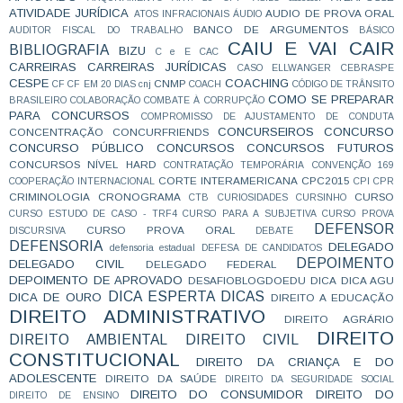
ATIVIDADE JURÍDICA
AUDIO DE PROVA ORAL
ATOS INFRACIONAIS
ÁUDIO
BANCO DE ARGUMENTOS
AUDITOR FISCAL DO TRABALHO
BÁSICO
CAIU E VAI CAIR
BIBLIOGRAFIA
BIZU
C e E
CAC
CARREIRAS
CARREIRAS JURÍDICAS
CASO ELLWANGER
CEBRASPE
CESPE
COACHING
CNMP
CF
CF EM 20 DIAS
cnj
COACH
CÓDIGO DE TRÂNSITO
COMO SE PREPARAR
BRASILEIRO
COLABORAÇÃO
COMBATE À CORRUPÇÃO
PARA CONCURSOS
COMPROMISSO DE AJUSTAMENTO DE CONDUTA
CONCURSEIROS
CONCURSO
CONCENTRAÇÃO
CONCURFRIENDS
CONCURSO PÚBLICO
CONCURSOS
CONCURSOS FUTUROS
CONCURSOS NÍVEL HARD
CONTRATAÇÃO TEMPORÁRIA
CONVENÇÃO 169
CORTE INTERAMERICANA
CPC2015
COOPERAÇÃO INTERNACIONAL
CPI
CPR
CRIMINOLOGIA
CRONOGRAMA
CURSO
CTB
CURIOSIDADES
CURSINHO
CURSO ESTUDO DE CASO - TRF4
CURSO PARA A SUBJETIVA
CURSO PROVA
DEFENSOR
CURSO PROVA ORAL
DISCURSIVA
DEBATE
DEFENSORIA
DELEGADO
defensoria estadual
DEFESA DE CANDIDATOS
DEPOIMENTO
DELEGADO CIVIL
DELEGADO FEDERAL
DEPOIMENTO DE APROVADO
DESAFIOBLOGDOEDU
DICA
DICA AGU
DICA ESPERTA
DICAS
DICA DE OURO
DIREITO A EDUCAÇÃO
DIREITO ADMINISTRATIVO
DIREITO AGRÁRIO
DIREITO
DIREITO AMBIENTAL
DIREITO CIVIL
CONSTITUCIONAL
DIREITO DA CRIANÇA E DO
ADOLESCENTE
DIREITO DA SAÚDE
DIREITO DA SEGURIDADE SOCIAL
DIREITO DO CONSUMIDOR
DIREITO DO
DIREITO DE ENSINO