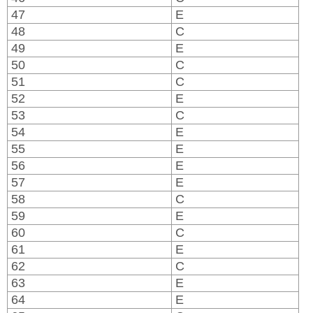
47
E
48
C
49
E
50
C
51
C
52
E
53
C
54
E
55
E
56
E
57
E
58
C
59
E
60
C
61
E
62
C
63
E
64
E