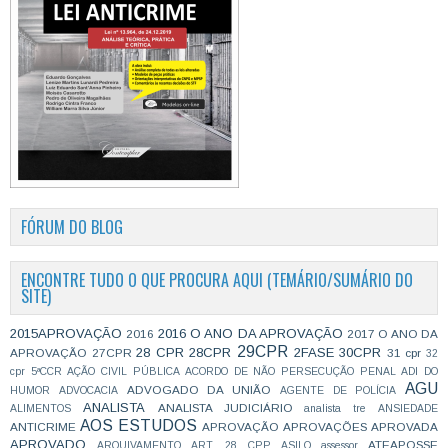
FÓRUM DO BLOG
ENCONTRE TUDO O QUE PROCURA AQUI (TEMÁRIO/SUMÁRIO DO
SITE)
2015APROVAÇÃO
2016 O ANO DA APROVAÇÃO
2016
2017 O ANO DA
29CPR
28 CPR
28CPR
2FASE
30CPR
APROVAÇÃO
27CPR
31 cpr
32
cpr
5ªCCR
AÇÃO CIVIL PÚBLICA
ACORDO DE NÃO PERSECUÇÃO PENAL
ADI DO
AGU
ADVOGADO DA UNIÃO
HUMOR
ADVOCACIA
AGENTE DE POLÍCIA
ANALISTA
ANALISTA JUDICIÁRIO
ALIMENTOS
analista tre
ANSIEDADE
AOS ESTUDOS
ANTICRIME
APROVAÇÃO
APROVAÇÕES
APROVADA
APROVADO
ATEAPOSSE
ARQUIVAMENTO
ART. 28 CPP
ASILO
assessor