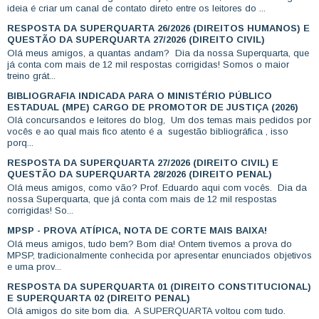
ideia é criar um canal de contato direto entre os leitores do ...
RESPOSTA DA SUPERQUARTA 26/2026 (DIREITOS HUMANOS) E
QUESTÃO DA SUPERQUARTA 27/2026 (DIREITO CIVIL)
Olá meus amigos, a quantas andam? Dia da nossa Superquarta, que
já conta com mais de 12 mil respostas corrigidas! Somos o maior
treino grát...
BIBLIOGRAFIA INDICADA PARA O MINISTÉRIO PÚBLICO
ESTADUAL (MPE) CARGO DE PROMOTOR DE JUSTIÇA (2026)
Olá concursandos e leitores do blog, Um dos temas mais pedidos por
vocês e ao qual mais fico atento é a sugestão bibliográfica , isso
porq...
RESPOSTA DA SUPERQUARTA 27/2026 (DIREITO CIVIL) E
QUESTÃO DA SUPERQUARTA 28/2026 (DIREITO PENAL)
Olá meus amigos, como vão? Prof. Eduardo aqui com vocês. Dia da
nossa Superquarta, que já conta com mais de 12 mil respostas
corrigidas! So...
MPSP - PROVA ATÍPICA, NOTA DE CORTE MAIS BAIXA!
Olá meus amigos, tudo bem? Bom dia! Ontem tivemos a prova do
MPSP, tradicionalmente conhecida por apresentar enunciados objetivos
e uma prov...
RESPOSTA DA SUPERQUARTA 01 (DIREITO CONSTITUCIONAL)
E SUPERQUARTA 02 (DIREITO PENAL)
Olá amigos do site bom dia. A SUPERQUARTA voltou com tudo.