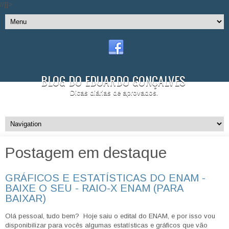
//]]>
BLOG DO EDUARDO GONÇALVES
Dicas diárias de aprovados.
Postagem em destaque
GRÁFICOS E ESTATÍSTICAS DO ENAM -
BAIXE O SEU - RAIO-X ENAM (PARA
BAIXAR)
Olá pessoal, tudo bem? Hoje saiu o edital do ENAM, e por isso vou
disponibilizar para vocês algumas estatísticas e gráficos que vão