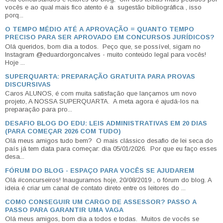
vocês e ao qual mais fico atento é a sugestão bibliográfica , isso
porq...
O TEMPO MÉDIO ATÉ A APROVAÇÃO = QUANTO TEMPO
PRECISO PARA SER APROVADO EM CONCURSOS JURÍDICOS?
Olá queridos, bom dia a todos. Peço que, se possível, sigam no
Instagram @eduardorgoncalves - muito conteúdo legal para vocês!
Hoje ...
SUPERQUARTA: PREPARAÇÃO GRATUITA PARA PROVAS
DISCURSIVAS
Caros ALUNOS, é com muita satisfação que lançamos um novo
projeto, A NOSSA SUPERQUARTA. A meta agora é ajudá-los na
preparação para pro...
DESAFIO BLOG DO EDU: LEIS ADMINISTRATIVAS EM 20 DIAS
(PARA COMEÇAR 2026 COM TUDO)
Olá meus amigos tudo bem? O mais clássico desafio de lei seca do
país já tem data para começar: dia 05/01/2026. Por que eu faço esses
desa...
FÓRUM DO BLOG - ESPAÇO PARA VOCÊS SE AJUDAREM
Olá #concurseiros! Inauguramos hoje, 20/08/2019 , o fórum do blog. A
ideia é criar um canal de contato direto entre os leitores do ...
COMO CONSEGUIR UM CARGO DE ASSESSOR? PASSO A
PASSO PARA GARANTIR UMA VAGA
Olá meus amigos, bom dia a todos e todas. Muitos de vocês se