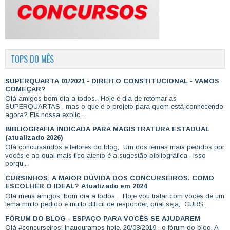
TOPS DO MÊS
SUPERQUARTA 01/2021 - DIREITO CONSTITUCIONAL - VAMOS
COMEÇAR?
Olá amigos bom dia a todos. Hoje é dia de retomar as
SUPERQUARTAS , mas o que é o projeto para quem está conhecendo
agora? Eis nossa explic...
BIBLIOGRAFIA INDICADA PARA MAGISTRATURA ESTADUAL
(atualizado 2026)
Olá concursandos e leitores do blog, Um dos temas mais pedidos por
vocês e ao qual mais fico atento é a sugestão bibliográfica , isso
porqu...
CURSINHOS: A MAIOR DÚVIDA DOS CONCURSEIROS. COMO
ESCOLHER O IDEAL? Atualizado em 2024
Olá meus amigos, bom dia a todos. Hoje vou tratar com vocês de um
tema muito pedido e muito difícil de responder, qual seja, CURS...
FÓRUM DO BLOG - ESPAÇO PARA VOCÊS SE AJUDAREM
Olá #concurseiros! Inauguramos hoje, 20/08/2019 , o fórum do blog. A