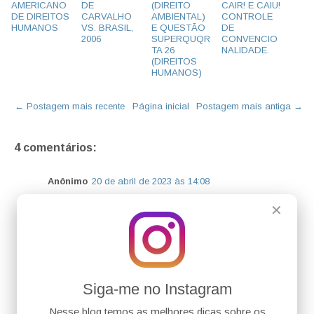
AMERICANO
DE
(DIREITO
CAIR! E CAIU!
DE DIREITOS
CARVALHO
AMBIENTAL)
CONTROLE
HUMANOS
VS. BRASIL,
E QUESTÃO
DE
2006
SUPERQUQR
CONVENCIO
TA 26
NALIDADE.
(DIREITOS
HUMANOS)
← Postagem mais recente
Página inicial
Postagem mais antiga →
4 comentários:
Anônimo
20 de abril de 2023 às 14:08
Quanto á questão 62: ela encontra-se desatualizada!
✕
Ocorre que houve a inclusão do art. 312-B ao CTB em
2020 pela lei 12.071/2020, consagrando que não se
aplica o I, art. 44, do CP em caso de homicídio/lesão
corporal culposa se o agente conduz o veículo sob a
influência de álcool.
Responder
Siga-me no Instagram
Nesse blog temos as melhores dicas sobre os