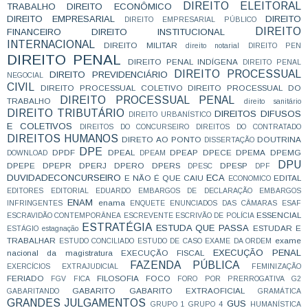
DIREITO ELEITORAL
TRABALHO
DIREITO ECONÔMICO
DIREITO EMPRESARIAL
DIREITO
DIREITO EMPRESARIAL PÚBLICO
DIREITO
FINANCEIRO
DIREITO INSTITUCIONAL
INTERNACIONAL
DIREITO MILITAR
direito notarial
DIREITO PEN
DIREITO PENAL
DIREITO PENAL INDÍGENA
DIREITO PENAL
DIREITO PROCESSUAL
DIREITO PREVIDENCIÁRIO
NEGOCIAL
CIVIL
DIREITO PROCESSUAL COLETIVO
DIREITO PROCESSUAL DO
DIREITO PROCESSUAL PENAL
TRABALHO
direito sanitário
DIREITO TRIBUTÁRIO
DIREITOS DIFUSOS
DIREITO URBANÍSTICO
E COLETIVOS
DIREITOS DO CONCURSEIRO
DIREITOS DO CONTRATADO
DIREITOS HUMANOS
DIRETO AO PONTO
DOUTRINA
DISSERTAÇÃO
DPE
DPDF
DPEAL
DPEAP
DPECE
DPEMA
DPEMG
DOWNLOAD
DPEAM
DPU
DPEPE
DPEPR
DPERJ
DPERO
DPERS
DPESP
DPESC
DPF
DUVIDADECONCURSEIRO
ECA
E NÃO É QUE CAIU
EDITAL
ECONOMICO
EDITORES
EDITORIAL
EDUARDO
EMBARGOS DE DECLARAÇÃO
EMBARGOS
ENAM
enama
INFRINGENTES
ENQUETE
ENUNCIADOS DAS CÂMARAS
ESAF
ESSENCIAL
ESCRAVIDÃO CONTEMPORÂNEA
ESCREVENTE
ESCRIVÃO DE POLÍCIA
ESTRATÉGIA
ESTUDA QUE PASSA
ESTUDAR E
ESTÁGIO
estagnação
TRABALHAR
exame
ESTUDO CONCILIADO
ESTUDO DE CASO
EXAME DA ORDEM
EXECUÇÃO PENAL
nacional da magistratura
EXECUÇÃO FISCAL
FAZENDA PÚBLICA
EXERCÍCIOS
EXTRAJUDICIAL
FEMINIZAÇÃO
FERIADO
FILOSOFIA
FOCO
FGV
FICA
FORO POR PRERROGATIVA
G2
GABARITO
GABARITO EXTRAOFICIAL
GABARITANDO
GRAMÁTICA
GRANDES JULGAMENTOS
GUS
GRUPO 1
GRUPO 4
HUMANÍSTICA