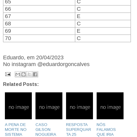
65
C
66
C
67
E
68
C
69
E
70
C
Eduardo, em 20/04/2023
No instagram @eduardorgoncalves
Related Posts:
A PENA DE
CASO
RESPOSTA
NÓS
MORTE NO
GILSON
SUPERQUAR
FALAMOS
SISTEMA
NOGUEIRA
TA 25
QUE IRIA